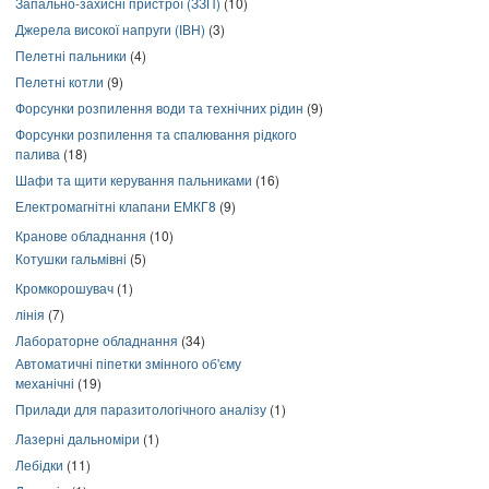
Запально-захисні пристрої (ЗЗП)
(10)
Джерела високої напруги (ІВН)
(3)
Пелетні пальники
(4)
Пелетні котли
(9)
Форсунки розпилення води та технічних рідин
(9)
Форсунки розпилення та спалювання рідкого
палива
(18)
Шафи та щити керування пальниками
(16)
Електромагнітні клапани ЕМКГ8
(9)
Кранове обладнання
(10)
Котушки гальмівні
(5)
Кромкорошувач
(1)
лінія
(7)
Лабораторне обладнання
(34)
Автоматичні піпетки змінного об'єму
механічні
(19)
Прилади для паразитологічного аналізу
(1)
Лазерні дальноміри
(1)
Лебідки
(11)