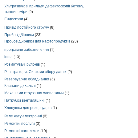
Ультразвукові прилади дефектоскопії бетону,
товщиноміри
(9)
Ендоскопи
(4)
Привід постійного струму
(8)
Пробовідбірники
(23)
Пробовідбірники для нафтопродуктів
(23)
програмне забезпечення
(1)
інше
(13)
Розмотувачі рулонів
(1)
Реєстратори. Системи збору даних
(2)
Резервуарне обладнання
(5)
Клапани дихальні
(1)
Механізми керування хлопавками
(1)
Патрубки вентиляційні
(1)
Хлопушки для резервуарів
(1)
Реле часу електронні
(3)
Ремонтні послуги
(3)
Ремонтні комплекси
(19)
Рентгенівське обладнання
(9)