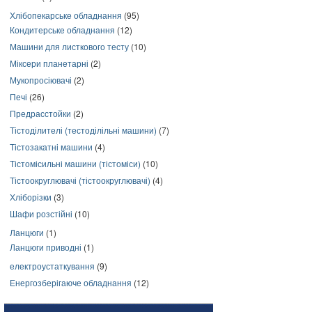
Хлібопекарське обладнання
(95)
Кондитерське обладнання
(12)
Машини для листкового тесту
(10)
Міксери планетарні
(2)
Мукопросіювачі
(2)
Печі
(26)
Предрасстойки
(2)
Тістоділителі (тестоділільні машини)
(7)
Тістозакатні машини
(4)
Тістомісильні машини (тістоміси)
(10)
Тістоокруглювачі (тістоокруглювачі)
(4)
Хліборізки
(3)
Шафи розстійні
(10)
Ланцюги
(1)
Ланцюги приводні
(1)
електроустаткування
(9)
Енергозберігаюче обладнання
(12)