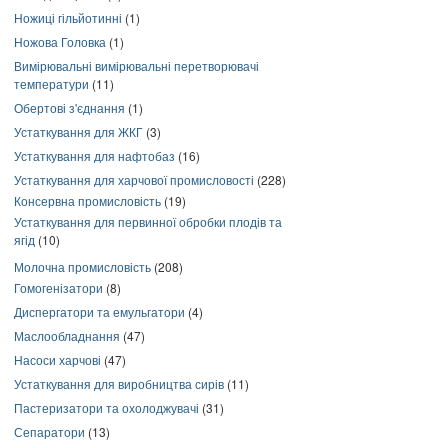
Ножиці гільйотинні
(1)
Ножова Головка
(1)
Вимірювальні вимірювальні перетворювачі
температури
(11)
Обертові з'єднання
(1)
Устаткування для ЖКГ
(3)
Устаткування для нафтобаз
(16)
Устаткування для харчової промисловості
(228)
Консервна промисловість
(19)
Устаткування для первинної обробки плодів та
ягід
(10)
Молочна промисловість
(208)
Гомогенізатори
(8)
Диспергатори та емульгатори
(4)
Маслообладнання
(47)
Насоси харчові
(47)
Устаткування для виробництва сирів
(11)
Пастеризатори та охолоджувачі
(31)
Сепаратори
(13)