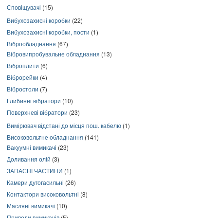
Сповіщувачі
(15)
Вибухозахисні коробки
(22)
Вибухозахисні коробки, пости
(1)
Віброобладнання
(67)
Вібровипробувальне обладнання
(13)
Віброплити
(6)
Віброрейки
(4)
Вібростоли
(7)
Глибинні вібратори
(10)
Поверхневі вібратори
(23)
Вимірювач відстані до місця пош. кабелю
(1)
Високовольтне обладнання
(141)
Вакуумні вимикачі
(23)
Доливання олій
(3)
ЗАПАСНІ ЧАСТИНИ
(1)
Камери дугогасильні
(26)
Контактори високовольтні
(8)
Масляні вимикачі
(10)
Приводи вимикачів
(5)