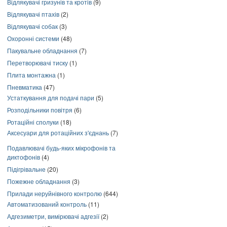
Відлякувачі гризунів та кротів
(9)
Відлякувачі птахів
(2)
Відлякувачі собак
(3)
Охоронні системи
(48)
Пакувальне обладнання
(7)
Перетворювачі тиску
(1)
Плита монтажна
(1)
Пневматика
(47)
Устаткування для подачі пари
(5)
Розподільники повітря
(6)
Ротаційні сполуки
(18)
Аксесуари для ротаційних з'єднань
(7)
Подавлювачі будь-яких мікрофонів та
диктофонів
(4)
Підігрівальне
(20)
Пожежне обладнання
(3)
Прилади неруйнівного контролю
(644)
Автоматизований контроль
(11)
Адгезиметри, вимірювачі адгезії
(2)