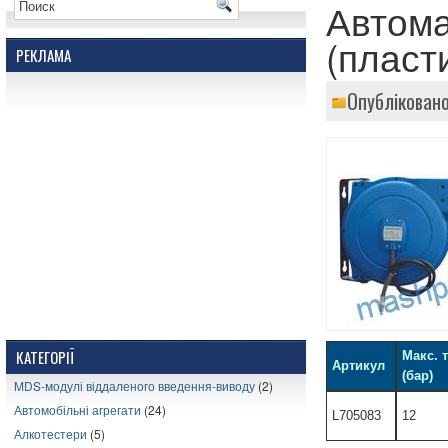
Автома
(пласт
РЕКЛАМА
Опубліковано
КАТЕГОРІЇ
Макс. 
Артикул
(бар)
MDS-модулі віддаленого введення-виводу
(2)
Автомобільні агрегати
(24)
L705083
12
Алкотестери
(5)