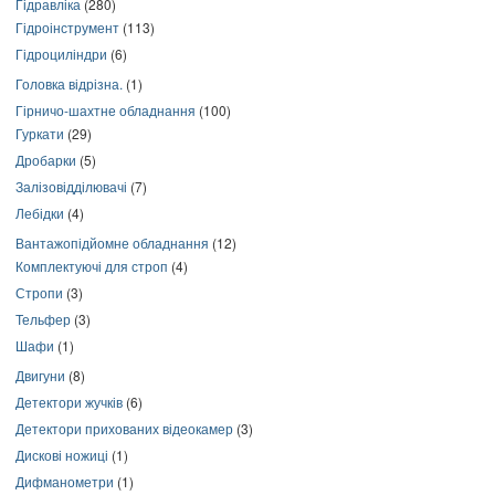
Гідравліка
(280)
Гідроінструмент
(113)
Гідроциліндри
(6)
Головка відрізна.
(1)
Гірничо-шахтне обладнання
(100)
Гуркати
(29)
Дробарки
(5)
Залізовідділювачі
(7)
Лебідки
(4)
Вантажопідйомне обладнання
(12)
Комплектуючі для строп
(4)
Стропи
(3)
Тельфер
(3)
Шафи
(1)
Двигуни
(8)
Детектори жучків
(6)
Детектори прихованих відеокамер
(3)
Дискові ножиці
(1)
Дифманометри
(1)