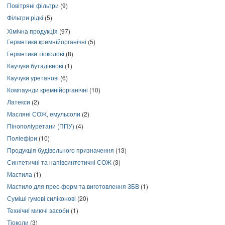
Повітряні фільтри
(9)
Фільтри рідкі
(5)
Хімічна продукція
(97)
Герметики кремнійорганічні
(5)
Герметики тіоколові
(8)
Каучуки бутадієнові
(1)
Каучуки уретанові
(6)
Компаунди кремнійорганічні
(10)
Латекси
(2)
Масляні СОЖ, емульсоли
(2)
Пінополіуретани (ППУ)
(4)
Поліефіри
(10)
Продукція будівельного призначення
(13)
Синтетичні та напівсинтетичні СОЖ
(3)
Мастила
(1)
Мастило для прес-форм та виготовлення ЗБВ
(1)
Суміші гумові силіконові
(20)
Технічні миючі засоби
(1)
Тіоколи
(3)