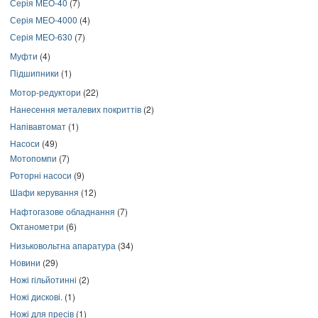
Серія МЕО-40
(7)
Серія МЕО-4000
(4)
Серія МЕО-630
(7)
Муфти
(4)
Підшипники
(1)
Мотор-редуктори
(22)
Нанесення металевих покриттів
(2)
Напівавтомат
(1)
Насоси
(49)
Мотопомпи
(7)
Роторні насоси
(9)
Шафи керування
(12)
Нафтогазове обладнання
(7)
Октанометри
(6)
Низьковольтна апаратура
(34)
Новини
(29)
Ножі гільйотинні
(2)
Ножі дискові.
(1)
Ножі для пресів
(1)