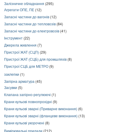
Залізничне обладнання
(295)
Агрегати ОПЕ, ПЕ
(12)
Запасні частини до вагонів
(12)
Запасні частини до тепловозів
(84)
Запасні частини до електровозів
(41)
Інструмент
(22)
Джерела живлення
(7)
Пристрої ЖАТ (СЦП)
(29)
Пристрої ЖАТ (СЦБ) для промшляхів
(8)
Пристрої СЦБ для МЕТРО
(9)
заклепки
(1)
Запірна арматура
(45)
Засувки
(5)
Клапана запірно-регулюючі
(1)
Крани кульові повнопрохідні
(9)
Крани кульові зварні (Приварне виконання)
(6)
Крани кульові зварні (фланцеве виконання)
(13)
Крани кульові укорочені
(8)
Вимірювальні прилади
(212)