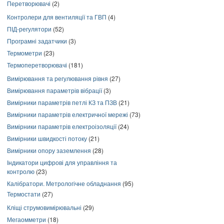
Перетворювачі
(2)
Контролери для вентиляції та ГВП
(4)
ПІД-регулятори
(52)
Програмні задатчики
(3)
Термометри
(23)
Термоперетворювачі
(181)
Вимірювання та регулювання рівня
(27)
Вимірювання параметрів вібрації
(3)
Вимірники параметрів петлі КЗ та ПЗВ
(21)
Вимірники параметрів електричної мережі
(73)
Вимірники параметрів електроізоляції
(24)
Вимірники швидкості потоку
(21)
Вимірники опору заземлення
(28)
Індикатори цифрові для управління та
контролю
(23)
Калібратори. Метрологічне обладнання
(95)
Термостати
(27)
Кліщі струмовимірювальні
(29)
Мегаомметри
(18)