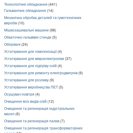
Технологічне обладнання
(441)
Гальванічне обладнання
(14)
Механічна обробка деталей та гумотехнічних
виробів
(10)
Мішкозашивальні машини
(98)
Обкаточно-гальмівні стенди
(5)
Обігрівачі
(24)
Устаткування для гомогенізації
(4)
Устаткування для мікроелектроніки
(37)
Устаткування для підігріву олій
(4)
Устаткування для ремонту електродвигунів
(9)
Устаткування для розливу
(9)
Устаткування виробництва ПЕТ
(5)
Осушувач повітря
(4)
Очищення всіх видів олій
(12)
Очищення та регенерація індустріальних
масел
(6)
Очищення та регенерація палив
(7)
Очищення та регенерація трансформаторних