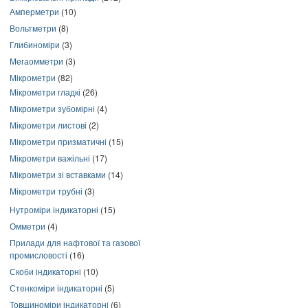
Амперметри
(10)
Вольтметри
(8)
Глибиноміри
(3)
Мегаомметри
(3)
Мікрометри
(82)
Мікрометри гладкі
(26)
Мікрометри зубомірні
(4)
Мікрометри листові
(2)
Мікрометри призматичні
(15)
Мікрометри важільні
(17)
Мікрометри зі вставками
(14)
Мікрометри трубні
(3)
Нутроміри індикаторні
(15)
Омметри
(4)
Прилади для нафтової та газової
промисловості
(16)
Скоби індикаторні
(10)
Стенкоміри індикаторні
(5)
Товщиноміри індикаторні
(6)