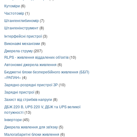
Кутоміри
(6)
Частотомір
(1)
Штангенглибиномір
(7)
Штангенінструмент
(8)
Інтерфейсні пристрої
(3)
Виконавчі механізми
(9)
Джерела струму
(207)
RLPS - живлення віддалених об'єктів
(10)
Автономні джерела живлення
(6)
Бюджетні блоки безперебійного живлення (ББП)
«РАПАН»
(4)
Зарядно-розрядні пристрої ЗР
(10)
Зарядні пристрої
(8)
Захист від стрибків напруги
(8)
ДБЖ 220 В, UPS 220 V, ДБЖ та UPS великої
потужності
(13)
Інвертори
(45)
Джерела живлення для зв'язку
(5)
Малогабаритні блоки живлення
(6)