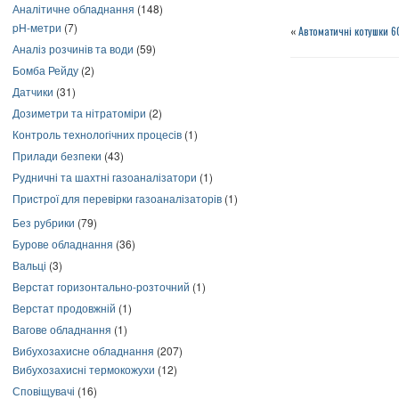
Аналітичне обладнання
(148)
pH-метри
(7)
«
Автоматичні котушки 6
Аналіз розчинів та води
(59)
Бомба Рейду
(2)
Датчики
(31)
Дозиметри та нітратоміри
(2)
Контроль технологічних процесів
(1)
Прилади безпеки
(43)
Рудничні та шахтні газоаналізатори
(1)
Пристрої для перевірки газоаналізаторів
(1)
Без рубрики
(79)
Бурове обладнання
(36)
Вальці
(3)
Верстат горизонтально-розточний
(1)
Верстат продовжній
(1)
Вагове обладнання
(1)
Вибухозахисне обладнання
(207)
Вибухозахисні термокожухи
(12)
Сповіщувачі
(16)