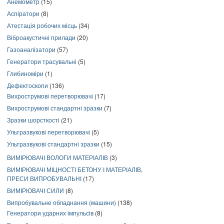
Анемометр
(15)
Аспіратори
(8)
Атестація робочих місць
(34)
Віброакустичні прилади
(20)
Газоаналізатори
(57)
Генератори трасувальні
(5)
Глибиноміри
(1)
Дефектоскопи
(136)
Вихрострумові перетворювачі
(17)
Вихрострумові стандартні зразки
(7)
Зразки шорсткості
(21)
Ультразвукові перетворювачі
(5)
Ультразвукові стандартні зразки
(15)
ВИМІРЮВАЧІ ВОЛОГИ МАТЕРІАЛІВ
(3)
ВИМІРЮВАЧІ МІЦНОСТІ БЕТОНУ І МАТЕРІАЛІВ,
ПРЕСИ ВИПРОБУВАЛЬНІ
(17)
ВИМІРЮВАЧІ СИЛИ
(8)
Випробувальне обладнання (машини)
(138)
Генератори ударних імпульсів
(8)