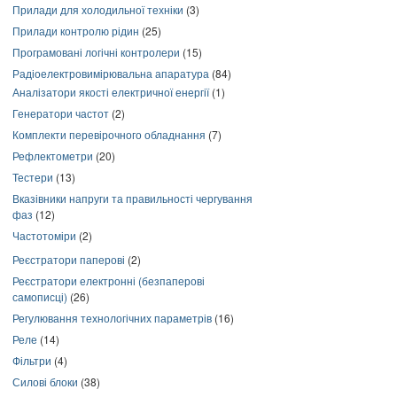
Прилади для холодильної техніки
(3)
Прилади контролю рідин
(25)
Програмовані логічні контролери
(15)
Радіоелектровимірювальна апаратура
(84)
Аналізатори якості електричної енергії
(1)
Генератори частот
(2)
Комплекти перевірочного обладнання
(7)
Рефлектометри
(20)
Тестери
(13)
Вказівники напруги та правильності чергування
фаз
(12)
Частотоміри
(2)
Реєстратори паперові
(2)
Реєстратори електронні (безпаперові
самописці)
(26)
Регулювання технологічних параметрів
(16)
Реле
(14)
Фільтри
(4)
Силові блоки
(38)