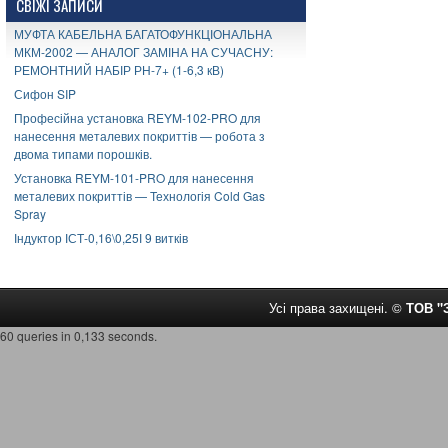
СВІЖІ ЗАПИСИ
МУФТА КАБЕЛЬНА БАГАТОФУНКЦІОНАЛЬНА
МКМ-2002 — АНАЛОГ ЗАМІНА НА СУЧАСНУ:
РЕМОНТНИЙ НАБІР РН-7+ (1-6,3 кВ)
Сифон SIP
Професійна установка REYM-102-PRO для
нанесення металевих покриттів — робота з
двома типами порошків.
Установка REYM-101-PRO для нанесення
металевих покриттів — Технологія Cold Gas
Spray
Індуктор ІСТ-0,16\0,25І 9 витків
Усі права захищені. ©
ТОВ 
60 queries in 0,133 seconds.