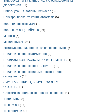
Випробування та діагностика силових кабелів та
діелектриків
(31)
Випробування ізоляційних масел
(6)
Пристрої провантаження автоматів
(5)
Кабеледефектошукачі
(12)
Кабелешукачі (приймачі)
(26)
Мірники
(6)
Металошукачі
(24)
Устаткування для перевірки насос-форсунок
(5)
Прилади контролю армування
(9)
ПРИЛАДИ КОНТРОЛЮ БЕТОНУ І ЦЕМЕНТІВ
(4)
Прилади контролю доріг та ґрунтів
(10)
Прилади контролю параметрів повітряного
середовища
(13)
СИСТЕМИ І ПРИЛАДИ МОНІТОРИНГУ
ОБ'ЄКТІВ
(11)
Системи та прилади теплового контролю
(14)
Твердоміри
(2)
Течешукачі
(17)
Товщиноміри
(23)