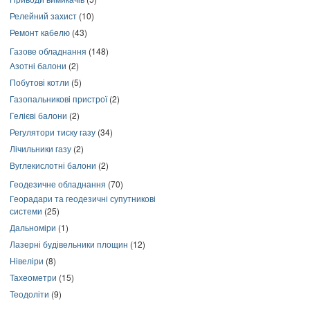
Релейний захист
(10)
Ремонт кабелю
(43)
Газове обладнання
(148)
Азотні балони
(2)
Побутові котли
(5)
Газопальникові пристрої
(2)
Гелієві балони
(2)
Регулятори тиску газу
(34)
Лічильники газу
(2)
Вуглекислотні балони
(2)
Геодезичне обладнання
(70)
Георадари та геодезичні супутникові
системи
(25)
Дальноміри
(1)
Лазерні будівельники площин
(12)
Нівеліри
(8)
Тахеометри
(15)
Теодоліти
(9)