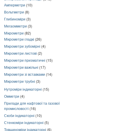
Амперметри
(10)
Вольтметри
(8)
Глибиноміри
(3)
Мегаомметри
(3)
Мікрометри
(82)
Мікрометри гладкі
(26)
Мікрометри зубомірні
(4)
Мікрометри листові
(2)
Мікрометри призматичні
(15)
Мікрометри важільні
(17)
Мікрометри зі вставками
(14)
Мікрометри трубні
(3)
Нутроміри індикаторні
(15)
Омметри
(4)
Прилади для нафтової та газової
промисловості
(16)
Скоби індикаторні
(10)
Стенкоміри індикаторні
(5)
Товщиноміри індикаторні
(6)