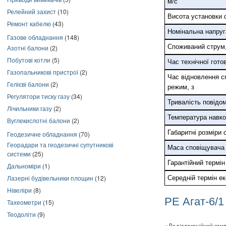
м/с
Релейний захист
(10)
Висота установки 
Ремонт кабелю
(43)
Номінальна напруг
Газове обладнання
(148)
Споживаний струм
Азотні балони
(2)
Побутові котли
(5)
Час технічної готов
Газопальникові пристрої
(2)
Час відновлення с
Гелієві балони
(2)
режим, з
Регулятори тиску газу
(34)
Тривалість повідом
Лічильники газу
(2)
Температура навко
Вуглекислотні балони
(2)
Габаритні розміри
Геодезичне обладнання
(70)
Георадари та геодезичні супутникові
Маса сповіщувача 
системи
(25)
Гарантійний термін
Дальноміри
(1)
Лазерні будівельники площин
(12)
Середній термін ек
Нівеліри
(8)
РЕ Агат-6/1 
Тахеометри
(15)
Теодоліти
(9)
«
Радіолокаційний комп