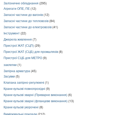
Залізничне обладнання
(295)
Агрегати ОПЕ, ПЕ
(12)
Запасні частини до вагонів
(12)
Запасні частини до тепловозів
(84)
Запасні частини до електровозів
(41)
Інструмент
(22)
Джерела живлення
(7)
Пристрої ЖАТ (СЦП)
(29)
Пристрої ЖАТ (СЦБ) для промшляхів
(8)
Пристрої СЦБ для МЕТРО
(9)
заклепки
(1)
Запірна арматура
(45)
Засувки
(5)
Клапана запірно-регулюючі
(1)
Крани кульові повнопрохідні
(9)
Крани кульові зварні (Приварне виконання)
(6)
Крани кульові зварні (фланцеве виконання)
(13)
Крани кульові укорочені
(8)
Вимірювальні прилади
(212)