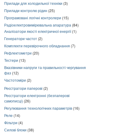
Прилади для холодильної техніки
(3)
Прилади контролю рідин
(25)
Програмовані логічні контролери
(15)
Радіоелектровимірювальна апаратура
(84)
Аналізатори якості електричної енергії
(1)
Генератори частот
(2)
Комплекти перевірочного обладнання
(7)
Рефлектометри
(20)
Тестери
(13)
Вказівники напруги та правильності чергування
фаз
(12)
Частотоміри
(2)
Реєстратори паперові
(2)
Реєстратори електронні (безпаперові
самописці)
(26)
Регулювання технологічних параметрів
(16)
Реле
(14)
Фільтри
(4)
Силові блоки
(38)