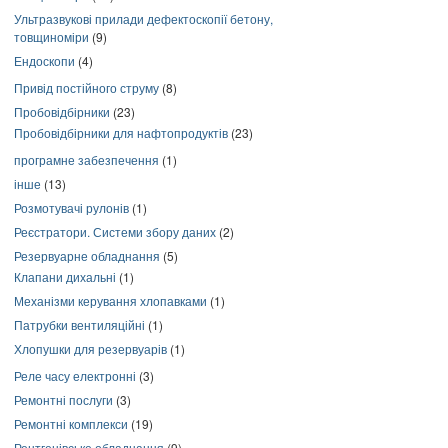
Ультразвукові прилади дефектоскопії бетону,
товщиноміри
(9)
Ендоскопи
(4)
Привід постійного струму
(8)
Пробовідбірники
(23)
Пробовідбірники для нафтопродуктів
(23)
програмне забезпечення
(1)
інше
(13)
Розмотувачі рулонів
(1)
Реєстратори. Системи збору даних
(2)
Резервуарне обладнання
(5)
Клапани дихальні
(1)
Механізми керування хлопавками
(1)
Патрубки вентиляційні
(1)
Хлопушки для резервуарів
(1)
Реле часу електронні
(3)
Ремонтні послуги
(3)
Ремонтні комплекси
(19)
Рентгенівське обладнання
(9)