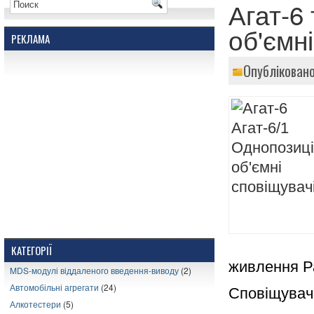
Агат-6
об'ємн
РЕКЛАМА
Опубліковано
КАТЕГОРІЇ
живлення Ра
MDS-модулі віддаленого введення-виводу
(2)
Автомобільні агрегати
(24)
Сповіщувач 
Алкотестери
(5)