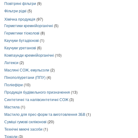
Повітряні фільтри
(9)
Фільтри рідкі
(5)
Хімічна продукція
(97)
Герметики кремнійорганічні
(5)
Герметики тіоколові
(8)
Каучуки бутадієнові
(1)
Каучуки уретанові
(6)
Компаунди кремнійорганічні
(10)
Латекси
(2)
Масляні СОЖ, емульсоли
(2)
Пінополіуретани (ППУ)
(4)
Поліефіри
(10)
Продукція будівельного призначення
(13)
Синтетичні та напівсинтетичні СОЖ
(3)
Мастила
(1)
Мастило для прес-форм та виготовлення ЗБВ
(1)
Суміші гумові силіконові
(20)
Технічні миючі засоби
(1)
Тіоколи
(3)