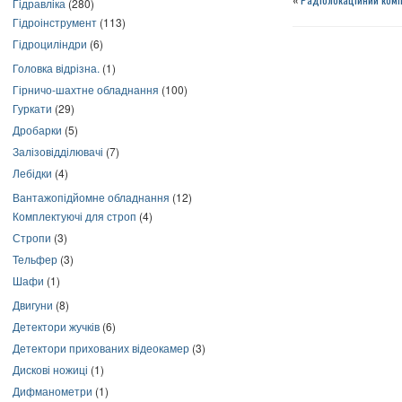
Гідравліка
(280)
Гідроінструмент
(113)
Гідроциліндри
(6)
Головка відрізна.
(1)
Гірничо-шахтне обладнання
(100)
Гуркати
(29)
Дробарки
(5)
Залізовідділювачі
(7)
Лебідки
(4)
Вантажопідйомне обладнання
(12)
Комплектуючі для строп
(4)
Стропи
(3)
Тельфер
(3)
Шафи
(1)
Двигуни
(8)
Детектори жучків
(6)
Детектори прихованих відеокамер
(3)
Дискові ножиці
(1)
Дифманометри
(1)