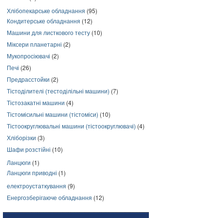
Хлібопекарське обладнання
(95)
Кондитерське обладнання
(12)
Машини для листкового тесту
(10)
Міксери планетарні
(2)
Мукопросіювачі
(2)
Печі
(26)
Предрасстойки
(2)
Тістоділителі (тестоділільні машини)
(7)
Тістозакатні машини
(4)
Тістомісильні машини (тістоміси)
(10)
Тістоокруглювальні машини (тістоокруглювачі)
(4)
Хліборізки
(3)
Шафи розстійні
(10)
Ланцюги
(1)
Ланцюги приводні
(1)
електроустаткування
(9)
Енергозберігаюче обладнання
(12)