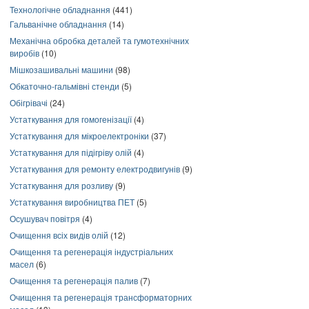
Технологічне обладнання
(441)
Гальванічне обладнання
(14)
Механічна обробка деталей та гумотехнічних
виробів
(10)
Мішкозашивальні машини
(98)
Обкаточно-гальмівні стенди
(5)
Обігрівачі
(24)
Устаткування для гомогенізації
(4)
Устаткування для мікроелектроніки
(37)
Устаткування для підігріву олій
(4)
Устаткування для ремонту електродвигунів
(9)
Устаткування для розливу
(9)
Устаткування виробництва ПЕТ
(5)
Осушувач повітря
(4)
Очищення всіх видів олій
(12)
Очищення та регенерація індустріальних
масел
(6)
Очищення та регенерація палив
(7)
Очищення та регенерація трансформаторних