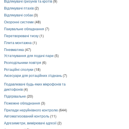
Відлякувачі гризунів та кротів
(9)
Відлякувачі птахів
(2)
Відлякувачі собак
(3)
Охоронні системи
(48)
Пакувальне обладнання
(7)
Перетворювачі тиску
(1)
Плита монтажна
(1)
Пневматика
(47)
Устаткування для подачі пари
(5)
Розподільники повітря
(6)
Ротаційні сполуки
(18)
Аксесуари для ротаційних з'єднань
(7)
Подавлювачі будь-яких мікрофонів та
диктофонів
(4)
Підігрівальне
(20)
Пожежне обладнання
(3)
Прилади неруйнівного контролю
(644)
Автоматизований контроль
(11)
Адгезиметри, вимірювачі адгезії
(2)