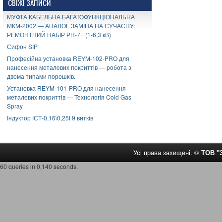
СВІЖІ ЗАПИСИ
МУФТА КАБЕЛЬНА БАГАТОФУНКЦІОНАЛЬНА
МКМ-2002 — АНАЛОГ ЗАМІНА НА СУЧАСНУ:
РЕМОНТНИЙ НАБІР РН-7+ (1-6,3 кВ)
Сифон SIP
Професійна установка REYM-102-PRO для
нанесення металевих покриттів — робота з
двома типами порошків.
Установка REYM-101-PRO для нанесення
металевих покриттів — Технологія Cold Gas
Spray
Індуктор ІСТ-0,16\0,25І 9 витків
Усі права захищені. ©
ТОВ 
60 queries in 0,140 seconds.