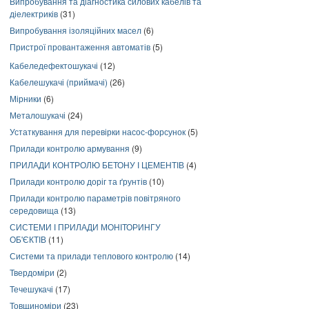
Випробування та діагностика силових кабелів та
діелектриків
(31)
Випробування ізоляційних масел
(6)
Пристрої провантаження автоматів
(5)
Кабеледефектошукачі
(12)
Кабелешукачі (приймачі)
(26)
Мірники
(6)
Металошукачі
(24)
Устаткування для перевірки насос-форсунок
(5)
Прилади контролю армування
(9)
ПРИЛАДИ КОНТРОЛЮ БЕТОНУ І ЦЕМЕНТІВ
(4)
Прилади контролю доріг та ґрунтів
(10)
Прилади контролю параметрів повітряного
середовища
(13)
СИСТЕМИ І ПРИЛАДИ МОНІТОРИНГУ
ОБ'ЄКТІВ
(11)
Системи та прилади теплового контролю
(14)
Твердоміри
(2)
Течешукачі
(17)
Товщиноміри
(23)