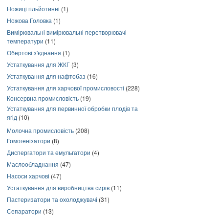
Ножиці гільйотинні
(1)
Ножова Головка
(1)
Вимірювальні вимірювальні перетворювачі
температури
(11)
Обертові з'єднання
(1)
Устаткування для ЖКГ
(3)
Устаткування для нафтобаз
(16)
Устаткування для харчової промисловості
(228)
Консервна промисловість
(19)
Устаткування для первинної обробки плодів та
ягід
(10)
Молочна промисловість
(208)
Гомогенізатори
(8)
Диспергатори та емульгатори
(4)
Маслообладнання
(47)
Насоси харчові
(47)
Устаткування для виробництва сирів
(11)
Пастеризатори та охолоджувачі
(31)
Сепаратори
(13)