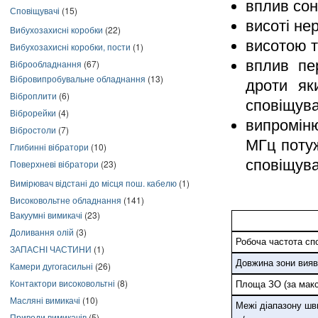
вплив соня
Сповіщувачі
(15)
висоті нер
Вибухозахисні коробки
(22)
висотою т
Вибухозахисні коробки, пости
(1)
вплив пе
Віброобладнання
(67)
Вібровипробувальне обладнання
(13)
дроти як
Віброплити
(6)
сповіщува
Віброрейки
(4)
випроміню
Вібростоли
(7)
МГц потуж
Глибинні вібратори
(10)
сповіщува
Поверхневі вібратори
(23)
Вимірювач відстані до місця пош. кабелю
(1)
Високовольтне обладнання
(141)
Характеристика
Вакуумні вимикачі
(23)
Доливання олій
(3)
Робоча частота сп
ЗАПАСНІ ЧАСТИНИ
(1)
Довжина зони вияв
Камери дугогасильні
(26)
Контактори високовольтні
(8)
Площа ЗО (за макс
Масляні вимикачі
(10)
Межі діапазону шв
Приводи вимикачів
(5)