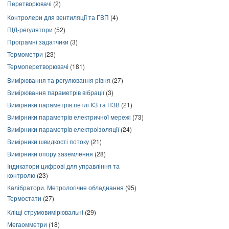
Перетворювачі
(2)
Контролери для вентиляції та ГВП
(4)
ПІД-регулятори
(52)
Програмні задатчики
(3)
Термометри
(23)
Термоперетворювачі
(181)
Вимірювання та регулювання рівня
(27)
Вимірювання параметрів вібрації
(3)
Вимірники параметрів петлі КЗ та ПЗВ
(21)
Вимірники параметрів електричної мережі
(73)
Вимірники параметрів електроізоляції
(24)
Вимірники швидкості потоку
(21)
Вимірники опору заземлення
(28)
Індикатори цифрові для управління та
контролю
(23)
Калібратори. Метрологічне обладнання
(95)
Термостати
(27)
Кліщі струмовимірювальні
(29)
Мегаомметри
(18)