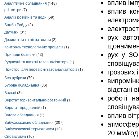
вплив імп
Аналітичне обладнання
(148)
pH-метри
(7)
вплив ко
Аналіз розчинів та води
(59)
електрома
Бомба Рейду
(2)
електрост
Датчики
(31)
рух авто
Дозиметри та нітратоміри
(2)
щонаймен
Контроль технологічних процесів
(1)
рух у ЗО 
Прилади безпеки
(43)
Рудничні та шахтні газоаналізатори
(1)
сповіщува
Пристрої для перевірки газоаналізаторів
(1)
грозових 
Без рубрики
(79)
випромін
Бурове обладнання
(36)
відстані 
Вальці
(3)
роботі н
Верстат горизонтально-розточний
(1)
сповіщува
Верстат продовжній
(1)
вплив вітр
Вагове обладнання
(1)
Вибухозахисне обладнання
(207)
атмосферн
Вибухозахисні термокожухи
(12)
20 мм/год
Сповіщувачі
(16)