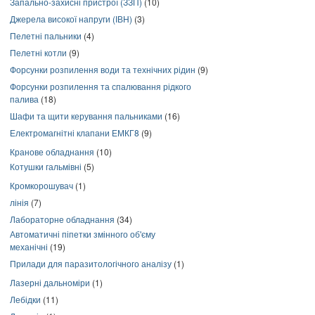
Запально-захисні пристрої (ЗЗП)
(10)
Джерела високої напруги (ІВН)
(3)
Пелетні пальники
(4)
Пелетні котли
(9)
Форсунки розпилення води та технічних рідин
(9)
Форсунки розпилення та спалювання рідкого
палива
(18)
Шафи та щити керування пальниками
(16)
Електромагнітні клапани ЕМКГ8
(9)
Кранове обладнання
(10)
Котушки гальмівні
(5)
Кромкорошувач
(1)
лінія
(7)
Лабораторне обладнання
(34)
Автоматичні піпетки змінного об'єму
механічні
(19)
Прилади для паразитологічного аналізу
(1)
Лазерні дальноміри
(1)
Лебідки
(11)