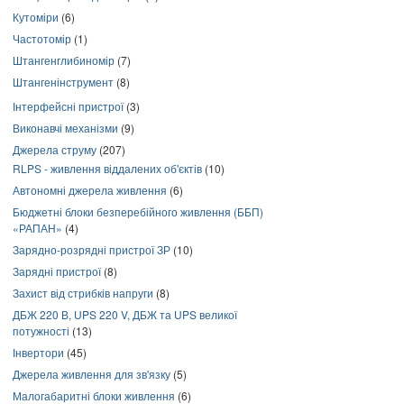
Кутоміри
(6)
Частотомір
(1)
Штангенглибиномір
(7)
Штангенінструмент
(8)
Інтерфейсні пристрої
(3)
Виконавчі механізми
(9)
Джерела струму
(207)
RLPS - живлення віддалених об'єктів
(10)
Автономні джерела живлення
(6)
Бюджетні блоки безперебійного живлення (ББП)
«РАПАН»
(4)
Зарядно-розрядні пристрої ЗР
(10)
Зарядні пристрої
(8)
Захист від стрибків напруги
(8)
ДБЖ 220 В, UPS 220 V, ДБЖ та UPS великої
потужності
(13)
Інвертори
(45)
Джерела живлення для зв'язку
(5)
Малогабаритні блоки живлення
(6)