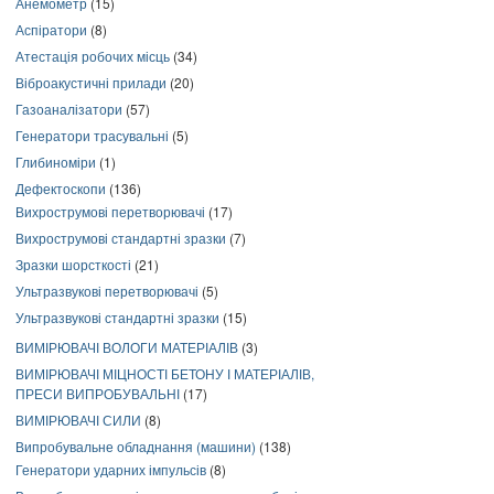
Анемометр
(15)
Аспіратори
(8)
Атестація робочих місць
(34)
Віброакустичні прилади
(20)
Газоаналізатори
(57)
Генератори трасувальні
(5)
Глибиноміри
(1)
Дефектоскопи
(136)
Вихрострумові перетворювачі
(17)
Вихрострумові стандартні зразки
(7)
Зразки шорсткості
(21)
Ультразвукові перетворювачі
(5)
Ультразвукові стандартні зразки
(15)
ВИМІРЮВАЧІ ВОЛОГИ МАТЕРІАЛІВ
(3)
ВИМІРЮВАЧІ МІЦНОСТІ БЕТОНУ І МАТЕРІАЛІВ,
ПРЕСИ ВИПРОБУВАЛЬНІ
(17)
ВИМІРЮВАЧІ СИЛИ
(8)
Випробувальне обладнання (машини)
(138)
Генератори ударних імпульсів
(8)