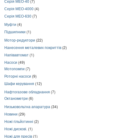
Серія МЕО-40
(7)
Серія МЕО-4000
(4)
Серія МЕО-630
(7)
Муфти
(4)
Підшипники
(1)
Мотор-редуктори
(22)
Нанесення металевих покриттів
(2)
Напівавтомат
(1)
Насоси
(49)
Мотопомпи
(7)
Роторні насоси
(9)
Шафи керування
(12)
Нафтогазове обладнання
(7)
Октанометри
(6)
Низьковольтна апаратура
(34)
Новини
(29)
Ножі гільйотинні
(2)
Ножі дискові.
(1)
Ножі для пресів
(1)