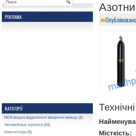
Азотни
РЕКЛАМА
Опублікован
Технічн
КАТЕГОРІЇ
MDS-модулі віддаленого введення-виводу
(2)
Найменува
Автомобільні агрегати
(24)
Алкотестери
(5)
Місткість:
1