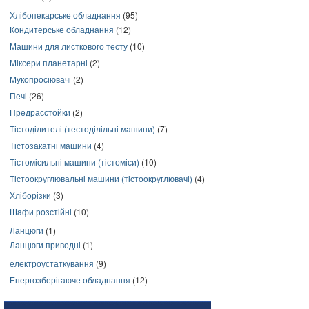
Хлібопекарське обладнання
(95)
Кондитерське обладнання
(12)
Машини для листкового тесту
(10)
Міксери планетарні
(2)
Мукопросіювачі
(2)
Печі
(26)
Предрасстойки
(2)
Тістоділителі (тестоділільні машини)
(7)
Тістозакатні машини
(4)
Тістомісильні машини (тістоміси)
(10)
Тістоокруглювальні машини (тістоокруглювачі)
(4)
Хліборізки
(3)
Шафи розстійні
(10)
Ланцюги
(1)
Ланцюги приводні
(1)
електроустаткування
(9)
Енергозберігаюче обладнання
(12)