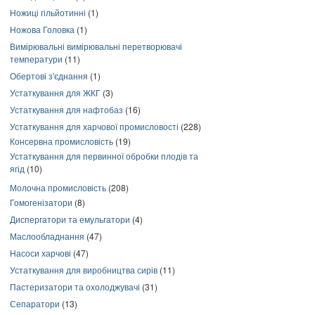
Ножиці гільйотинні
(1)
Ножова Головка
(1)
Вимірювальні вимірювальні перетворювачі
температури
(11)
Обертові з'єднання
(1)
Устаткування для ЖКГ
(3)
Устаткування для нафтобаз
(16)
Устаткування для харчової промисловості
(228)
Консервна промисловість
(19)
Устаткування для первинної обробки плодів та
ягід
(10)
Молочна промисловість
(208)
Гомогенізатори
(8)
Диспергатори та емульгатори
(4)
Маслообладнання
(47)
Насоси харчові
(47)
Устаткування для виробництва сирів
(11)
Пастеризатори та охолоджувачі
(31)
Сепаратори
(13)