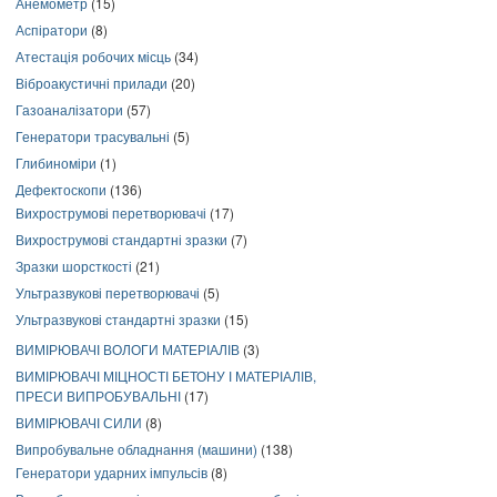
Анемометр
(15)
Аспіратори
(8)
Атестація робочих місць
(34)
Віброакустичні прилади
(20)
Газоаналізатори
(57)
Генератори трасувальні
(5)
Глибиноміри
(1)
Дефектоскопи
(136)
Вихрострумові перетворювачі
(17)
Вихрострумові стандартні зразки
(7)
Зразки шорсткості
(21)
Ультразвукові перетворювачі
(5)
Ультразвукові стандартні зразки
(15)
ВИМІРЮВАЧІ ВОЛОГИ МАТЕРІАЛІВ
(3)
ВИМІРЮВАЧІ МІЦНОСТІ БЕТОНУ І МАТЕРІАЛІВ,
ПРЕСИ ВИПРОБУВАЛЬНІ
(17)
ВИМІРЮВАЧІ СИЛИ
(8)
Випробувальне обладнання (машини)
(138)
Генератори ударних імпульсів
(8)