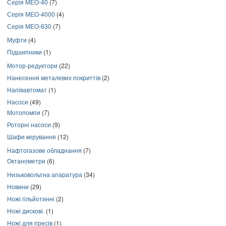
Серія МЕО-40
(7)
Серія МЕО-4000
(4)
Серія МЕО-630
(7)
Муфти
(4)
Підшипники
(1)
Мотор-редуктори
(22)
Нанесення металевих покриттів
(2)
Напівавтомат
(1)
Насоси
(49)
Мотопомпи
(7)
Роторні насоси
(9)
Шафи керування
(12)
Нафтогазове обладнання
(7)
Октанометри
(6)
Низьковольтна апаратура
(34)
Новини
(29)
Ножі гільйотинні
(2)
Ножі дискові.
(1)
Ножі для пресів
(1)