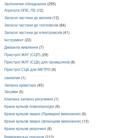
Залізничне обладнання
(295)
Агрегати ОПЕ, ПЕ
(12)
Запасні частини до вагонів
(12)
Запасні частини до тепловозів
(84)
Запасні частини до електровозів
(41)
Інструмент
(22)
Джерела живлення
(7)
Пристрої ЖАТ (СЦП)
(29)
Пристрої ЖАТ (СЦБ) для промшляхів
(8)
Пристрої СЦБ для МЕТРО
(9)
заклепки
(1)
Запірна арматура
(45)
Засувки
(5)
Клапана запірно-регулюючі
(1)
Крани кульові повнопрохідні
(9)
Крани кульові зварні (Приварне виконання)
(6)
Крани кульові зварні (фланцеве виконання)
(13)
Крани кульові укорочені
(8)
Вимірювальні прилади
(212)