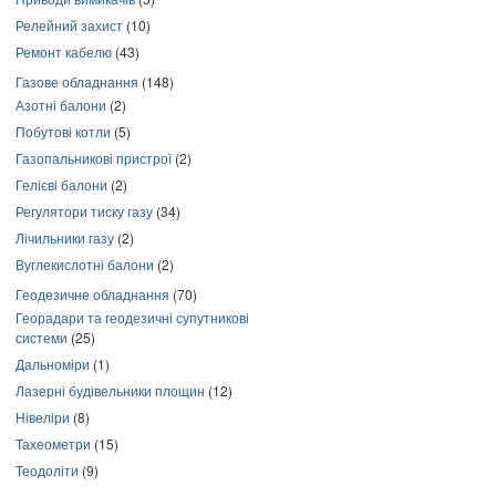
Релейний захист
(10)
Ремонт кабелю
(43)
Газове обладнання
(148)
Азотні балони
(2)
Побутові котли
(5)
Газопальникові пристрої
(2)
Гелієві балони
(2)
Регулятори тиску газу
(34)
Лічильники газу
(2)
Вуглекислотні балони
(2)
Геодезичне обладнання
(70)
Георадари та геодезичні супутникові
системи
(25)
Дальноміри
(1)
Лазерні будівельники площин
(12)
Нівеліри
(8)
Тахеометри
(15)
Теодоліти
(9)