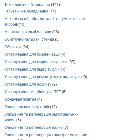
Технологічне обладнання
(441)
Гальванічне обладнання
(14)
Механічна обробка деталей та гумотехнічних
виробів
(10)
Мішкозашивальні машини
(98)
Обкаточно-гальмівні стенди
(5)
Обігрівачі
(24)
Устаткування для гомогенізації
(4)
Устаткування для мікроелектроніки
(37)
Устаткування для підігріву олій
(4)
Устаткування для ремонту електродвигунів
(9)
Устаткування для розливу
(9)
Устаткування виробництва ПЕТ
(5)
Осушувач повітря
(4)
Очищення всіх видів олій
(12)
Очищення та регенерація індустріальних
масел
(6)
Очищення та регенерація палив
(7)
Очищення та регенерація трансформаторних