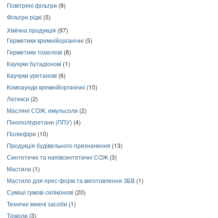
Повітряні фільтри
(9)
Фільтри рідкі
(5)
Хімічна продукція
(97)
Герметики кремнійорганічні
(5)
Герметики тіоколові
(8)
Каучуки бутадієнові
(1)
Каучуки уретанові
(6)
Компаунди кремнійорганічні
(10)
Латекси
(2)
Масляні СОЖ, емульсоли
(2)
Пінополіуретани (ППУ)
(4)
Поліефіри
(10)
Продукція будівельного призначення
(13)
Синтетичні та напівсинтетичні СОЖ
(3)
Мастила
(1)
Мастило для прес-форм та виготовлення ЗБВ
(1)
Суміші гумові силіконові
(20)
Технічні миючі засоби
(1)
Тіоколи
(3)