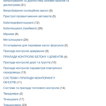
Випробування та діагностика силових кабелів та
діелектриків
(31)
Випробування ізоляційних масел
(6)
Пристрої провантаження автоматів
(5)
Кабеледефектошукачі
(12)
Кабелешукачі (приймачі)
(26)
Мірники
(6)
Металошукачі
(24)
Устаткування для перевірки насос-форсунок
(5)
Прилади контролю армування
(9)
ПРИЛАДИ КОНТРОЛЮ БЕТОНУ І ЦЕМЕНТІВ
(4)
Прилади контролю доріг та ґрунтів
(10)
Прилади контролю параметрів повітряного
середовища
(13)
СИСТЕМИ І ПРИЛАДИ МОНІТОРИНГУ
ОБ'ЄКТІВ
(11)
Системи та прилади теплового контролю
(14)
Твердоміри
(2)
Течешукачі
(17)
Товщиноміри
(23)