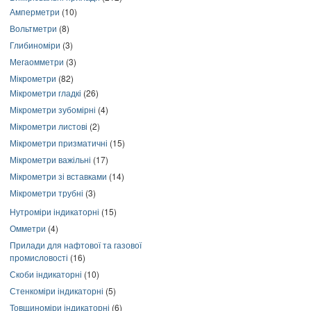
Амперметри
(10)
Вольтметри
(8)
Глибиноміри
(3)
Мегаомметри
(3)
Мікрометри
(82)
Мікрометри гладкі
(26)
Мікрометри зубомірні
(4)
Мікрометри листові
(2)
Мікрометри призматичні
(15)
Мікрометри важільні
(17)
Мікрометри зі вставками
(14)
Мікрометри трубні
(3)
Нутроміри індикаторні
(15)
Омметри
(4)
Прилади для нафтової та газової
промисловості
(16)
Скоби індикаторні
(10)
Стенкоміри індикаторні
(5)
Товщиноміри індикаторні
(6)