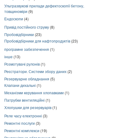
Ультразвукові прилади дефектоскопії бетону,
товщиноміри
(9)
Ендоскопи
(4)
Привід постійного струму
(8)
Пробовідбірники
(23)
Пробовідбірники для нафтопродуктів
(23)
програмне забезпечення
(1)
інше
(13)
Розмотувачі рулонів
(1)
Реєстратори. Системи збору даних
(2)
Резервуарне обладнання
(5)
Клапани дихальні
(1)
Механізми керування хлопавками
(1)
Патрубки вентиляційні
(1)
Хлопушки для резервуарів
(1)
Реле часу електронні
(3)
Ремонтні послуги
(3)
Ремонтні комплекси
(19)
Рентгенівське обладнання
(9)