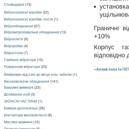
Сповіщувачі
(15)
установк
Вибухозахисні коробки
(22)
ущільнюв
Вибухозахисні коробки, пости
(1)
Віброобладнання
(67)
Граничні в
Вібровипробувальне обладнання
(13)
+10%
Віброплити
(6)
Віброрейки
(4)
Корпус г
Вібростоли
(7)
відповідно 
Глибинні вібратори
(10)
Поверхневі вібратори
(23)
«
Азотний балон 5л ГОС
Вимірювач відстані до місця пош. кабелю
(1)
Високовольтне обладнання
(141)
Вакуумні вимикачі
(23)
Доливання олій
(3)
ЗАПАСНІ ЧАСТИНИ
(1)
Камери дугогасильні
(26)
Контактори високовольтні
(8)
Масляні вимикачі
(10)
Приводи вимикачів
(5)