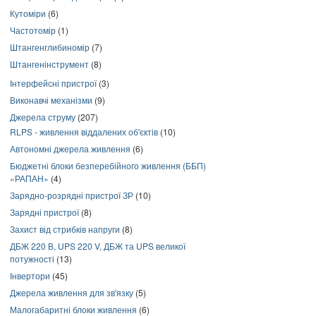
Кутоміри
(6)
Частотомір
(1)
Штангенглибиномір
(7)
Штангенінструмент
(8)
Інтерфейсні пристрої
(3)
Виконавчі механізми
(9)
Джерела струму
(207)
RLPS - живлення віддалених об'єктів
(10)
Автономні джерела живлення
(6)
Бюджетні блоки безперебійного живлення (ББП)
«РАПАН»
(4)
Зарядно-розрядні пристрої ЗР
(10)
Зарядні пристрої
(8)
Захист від стрибків напруги
(8)
ДБЖ 220 В, UPS 220 V, ДБЖ та UPS великої
потужності
(13)
Інвертори
(45)
Джерела живлення для зв'язку
(5)
Малогабаритні блоки живлення
(6)