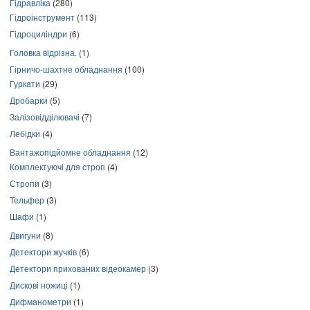
Гідравліка
(280)
Гідроінструмент
(113)
Гідроциліндри
(6)
Головка відрізна.
(1)
Гірничо-шахтне обладнання
(100)
Гуркати
(29)
Дробарки
(5)
Залізовідділювачі
(7)
Лебідки
(4)
Вантажопідйомне обладнання
(12)
Комплектуючі для строп
(4)
Стропи
(3)
Тельфер
(3)
Шафи
(1)
Двигуни
(8)
Детектори жучків
(6)
Детектори прихованих відеокамер
(3)
Дискові ножиці
(1)
Дифманометри
(1)