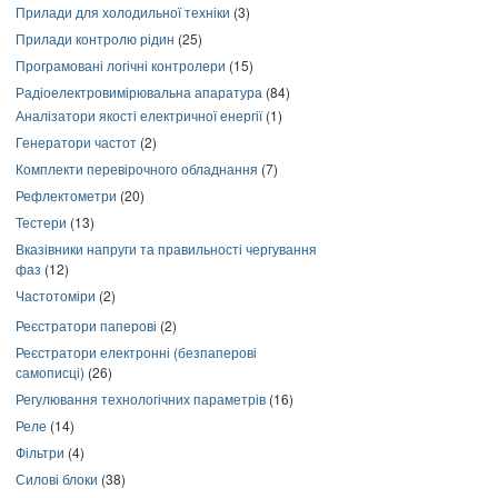
Прилади для холодильної техніки
(3)
Прилади контролю рідин
(25)
Програмовані логічні контролери
(15)
Радіоелектровимірювальна апаратура
(84)
Аналізатори якості електричної енергії
(1)
Генератори частот
(2)
Комплекти перевірочного обладнання
(7)
Рефлектометри
(20)
Тестери
(13)
Вказівники напруги та правильності чергування
фаз
(12)
Частотоміри
(2)
Реєстратори паперові
(2)
Реєстратори електронні (безпаперові
самописці)
(26)
Регулювання технологічних параметрів
(16)
Реле
(14)
Фільтри
(4)
Силові блоки
(38)