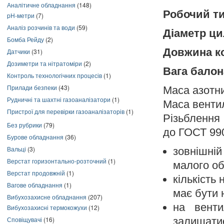
Аналітичне обладнання
(148)
Робочий ти
pH-метри
(7)
Аналіз розчинів та води
(59)
Діаметр ци
Бомба Рейду
(2)
Довжина ко
Датчики
(31)
Дозиметри та нітратоміри
(2)
Вага балон
Контроль технологічних процесів
(1)
Прилади безпеки
(43)
Маса азотни
Рудничні та шахтні газоаналізатори
(1)
Маса вентиля
Пристрої для перевірки газоаналізаторів
(1)
Різьблення 
Без рубрики
(79)
до ГОСТ 990
Бурове обладнання
(36)
Вальці
(3)
зовнішній
Верстат горизонтально-розточний
(1)
малого об
Верстат продовжній
(1)
кількість
Вагове обладнання
(1)
має бути 
Вибухозахисне обладнання
(207)
на венти
Вибухозахисні термокожухи
(12)
залишатис
Сповіщувачі
(16)