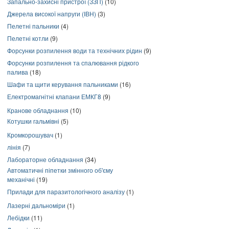
Запально-захисні пристрої (ЗЗП)
(10)
Джерела високої напруги (ІВН)
(3)
Пелетні пальники
(4)
Пелетні котли
(9)
Форсунки розпилення води та технічних рідин
(9)
Форсунки розпилення та спалювання рідкого
палива
(18)
Шафи та щити керування пальниками
(16)
Електромагнітні клапани ЕМКГ8
(9)
Кранове обладнання
(10)
Котушки гальмівні
(5)
Кромкорошувач
(1)
лінія
(7)
Лабораторне обладнання
(34)
Автоматичні піпетки змінного об'єму
механічні
(19)
Прилади для паразитологічного аналізу
(1)
Лазерні дальноміри
(1)
Лебідки
(11)