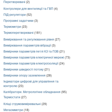
Перетворювачі
(2)
Контролери для вентиляції та ГВП
(4)
ПІД-регулятори
(52)
Програмні задатчики
(3)
Термометри
(23)
Термоперетворювачі
(181)
Вимірювання та регулювання рівня
(27)
Вимірювання параметрів вібрації
(3)
Вимірники параметрів петлі КЗ та ПЗВ
(21)
Вимірники параметрів електричної мережі
(73)
Вимірники параметрів електроізоляції
(24)
Вимірники швидкості потоку
(21)
Вимірники опору заземлення
(28)
Індикатори цифрові для управління та
контролю
(23)
Калібратори. Метрологічне обладнання
(95)
Термостати
(27)
Кліщі струмовимірювальні
(29)
Мегаомметри
(18)