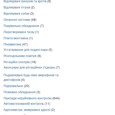
Відлякувачі гризунів та кротів
(9)
Відлякувачі птахів
(2)
Відлякувачі собак
(3)
Охоронні системи
(48)
Пакувальне обладнання
(7)
Перетворювачі тиску
(1)
Плита монтажна
(1)
Пневматика
(47)
Устаткування для подачі пари
(5)
Розподільники повітря
(6)
Ротаційні сполуки
(18)
Аксесуари для ротаційних з'єднань
(7)
Подавлювачі будь-яких мікрофонів та
диктофонів
(4)
Підігрівальне
(20)
Пожежне обладнання
(3)
Прилади неруйнівного контролю
(644)
Автоматизований контроль
(11)
Адгезиметри, вимірювачі адгезії
(2)