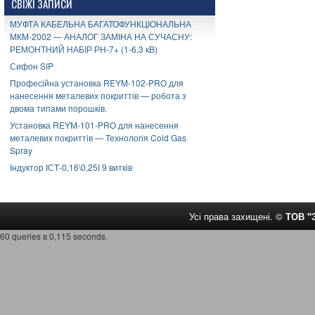
СВІЖІ ЗАПИСИ
МУФТА КАБЕЛЬНА БАГАТОФУНКЦІОНАЛЬНА
МКМ-2002 — АНАЛОГ ЗАМІНА НА СУЧАСНУ:
РЕМОНТНИЙ НАБІР РН-7+ (1-6,3 кВ)
Сифон SIP
Професійна установка REYM-102-PRO для
нанесення металевих покриттів — робота з
двома типами порошків.
Установка REYM-101-PRO для нанесення
металевих покриттів — Технологія Cold Gas
Spray
Індуктор ІСТ-0,16\0,25І 9 витків
Усі права захищені. ©
ТОВ 
60 queries в 0,115 seconds.