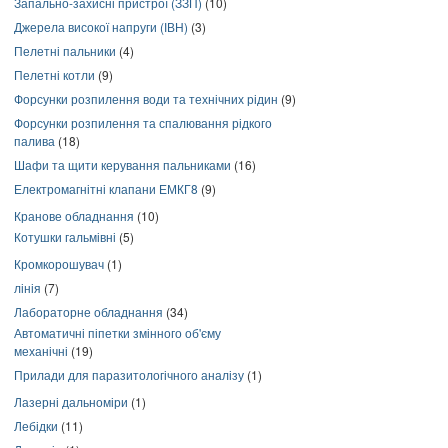
Запально-захисні пристрої (ЗЗП)
(10)
Джерела високої напруги (ІВН)
(3)
Пелетні пальники
(4)
Пелетні котли
(9)
Форсунки розпилення води та технічних рідин
(9)
Форсунки розпилення та спалювання рідкого
палива
(18)
Шафи та щити керування пальниками
(16)
Електромагнітні клапани ЕМКГ8
(9)
Кранове обладнання
(10)
Котушки гальмівні
(5)
Кромкорошувач
(1)
лінія
(7)
Лабораторне обладнання
(34)
Автоматичні піпетки змінного об'єму
механічні
(19)
Прилади для паразитологічного аналізу
(1)
Лазерні дальноміри
(1)
Лебідки
(11)