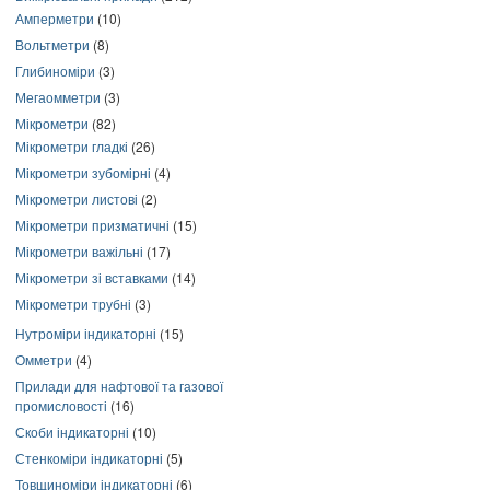
Амперметри
(10)
Вольтметри
(8)
Глибиноміри
(3)
Мегаомметри
(3)
Мікрометри
(82)
Мікрометри гладкі
(26)
Мікрометри зубомірні
(4)
Мікрометри листові
(2)
Мікрометри призматичні
(15)
Мікрометри важільні
(17)
Мікрометри зі вставками
(14)
Мікрометри трубні
(3)
Нутроміри індикаторні
(15)
Омметри
(4)
Прилади для нафтової та газової
промисловості
(16)
Скоби індикаторні
(10)
Стенкоміри індикаторні
(5)
Товщиноміри індикаторні
(6)