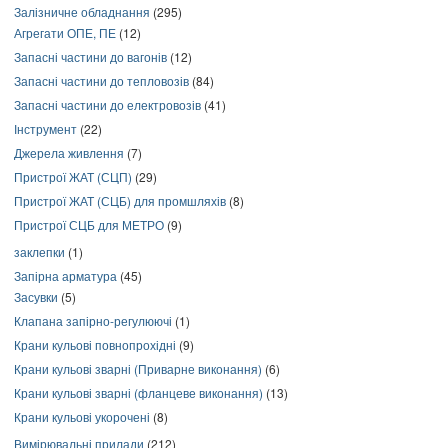
Залізничне обладнання
(295)
Агрегати ОПЕ, ПЕ
(12)
Запасні частини до вагонів
(12)
Запасні частини до тепловозів
(84)
Запасні частини до електровозів
(41)
Інструмент
(22)
Джерела живлення
(7)
Пристрої ЖАТ (СЦП)
(29)
Пристрої ЖАТ (СЦБ) для промшляхів
(8)
Пристрої СЦБ для МЕТРО
(9)
заклепки
(1)
Запірна арматура
(45)
Засувки
(5)
Клапана запірно-регулюючі
(1)
Крани кульові повнопрохідні
(9)
Крани кульові зварні (Приварне виконання)
(6)
Крани кульові зварні (фланцеве виконання)
(13)
Крани кульові укорочені
(8)
Вимірювальні прилади
(212)