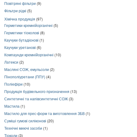
Повітряні фільтри
(9)
Фільтри рідкі
(5)
Хімічна продукція
(97)
Герметики кремнійорганічні
(5)
Герметики тіоколові
(8)
Каучуки бутадієнові
(1)
Каучуки уретанові
(6)
Компаунди кремнійорганічні
(10)
Латекси
(2)
Масляні СОЖ, емульсоли
(2)
Пінополіуретани (ППУ)
(4)
Поліефіри
(10)
Продукція будівельного призначення
(13)
Синтетичні та напівсинтетичні СОЖ
(3)
Мастила
(1)
Мастило для прес-форм та виготовлення ЗБВ
(1)
Суміші гумові силіконові
(20)
Технічні миючі засоби
(1)
Тіоколи
(3)