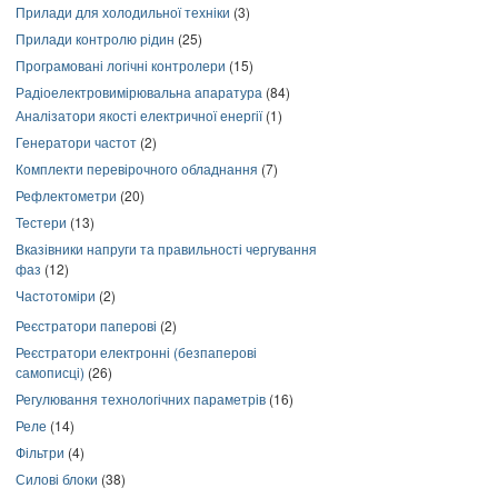
Прилади для холодильної техніки
(3)
Прилади контролю рідин
(25)
Програмовані логічні контролери
(15)
Радіоелектровимірювальна апаратура
(84)
Аналізатори якості електричної енергії
(1)
Генератори частот
(2)
Комплекти перевірочного обладнання
(7)
Рефлектометри
(20)
Тестери
(13)
Вказівники напруги та правильності чергування
фаз
(12)
Частотоміри
(2)
Реєстратори паперові
(2)
Реєстратори електронні (безпаперові
самописці)
(26)
Регулювання технологічних параметрів
(16)
Реле
(14)
Фільтри
(4)
Силові блоки
(38)