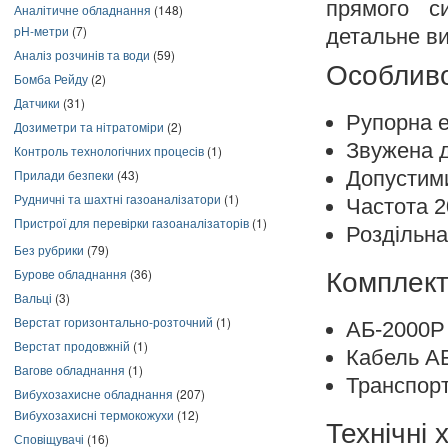
прямого с
Аналітичне обладнання
(148)
pH-метри
(7)
детальне в
Аналіз розчинів та води
(59)
Особливо
Бомба Рейду
(2)
Датчики
(31)
Рупорна 
Дозиметри та нітратоміри
(2)
Звужена д
Контроль технологічних процесів
(1)
Допустими
Прилади безпеки
(43)
Рудничні та шахтні газоаналізатори
(1)
Частота 2
Пристрої для перевірки газоаналізаторів
(1)
Роздільна
Без рубрики
(79)
Бурове обладнання
(36)
Комплект
Вальці
(3)
Верстат горизонтально-розточний
(1)
АБ-2000Р
Верстат продовжній
(1)
Кабель АБ
Вагове обладнання
(1)
Транспор
Вибухозахисне обладнання
(207)
Вибухозахисні термокожухи
(12)
Технічні
Сповіщувачі
(16)