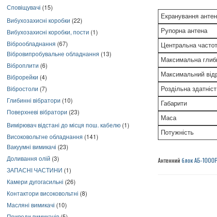
Сповіщувачі
(15)
Екранування анте
Вибухозахисні коробки
(22)
Рупорна антена
Вибухозахисні коробки, пости
(1)
Віброобладнання
(67)
Центральна часто
Вібровипробувальне обладнання
(13)
Максимальна глиб
Віброплити
(6)
Максимальний відр
Віброрейки
(4)
Вібростоли
(7)
Роздільна здатніст
Глибинні вібратори
(10)
Габарити
Поверхневі вібратори
(23)
Маса
Вимірювач відстані до місця пош. кабелю
(1)
Потужність
Високовольтне обладнання
(141)
Вакуумні вимикачі
(23)
Доливання олій
(3)
Антенний
блок АБ-1000
ЗАПАСНІ ЧАСТИНИ
(1)
Камери дугогасильні
(26)
Контактори високовольтні
(8)
Масляні вимикачі
(10)
Приводи вимикачів
(5)