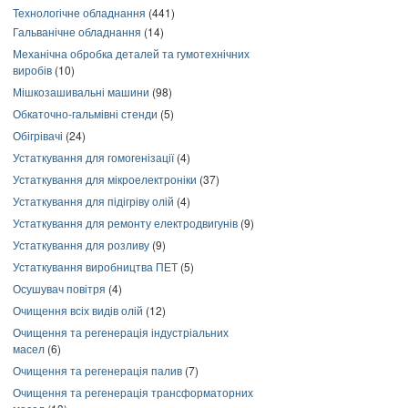
Технологічне обладнання
(441)
Гальванічне обладнання
(14)
Механічна обробка деталей та гумотехнічних
виробів
(10)
Мішкозашивальні машини
(98)
Обкаточно-гальмівні стенди
(5)
Обігрівачі
(24)
Устаткування для гомогенізації
(4)
Устаткування для мікроелектроніки
(37)
Устаткування для підігріву олій
(4)
Устаткування для ремонту електродвигунів
(9)
Устаткування для розливу
(9)
Устаткування виробництва ПЕТ
(5)
Осушувач повітря
(4)
Очищення всіх видів олій
(12)
Очищення та регенерація індустріальних
масел
(6)
Очищення та регенерація палив
(7)
Очищення та регенерація трансформаторних