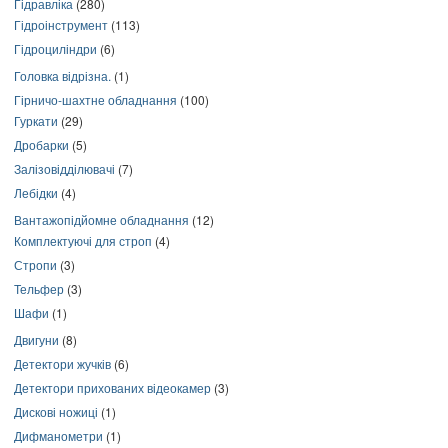
Гідравліка
(280)
Гідроінструмент
(113)
Гідроциліндри
(6)
Головка відрізна.
(1)
Гірничо-шахтне обладнання
(100)
Гуркати
(29)
Дробарки
(5)
Залізовідділювачі
(7)
Лебідки
(4)
Вантажопідйомне обладнання
(12)
Комплектуючі для строп
(4)
Стропи
(3)
Тельфер
(3)
Шафи
(1)
Двигуни
(8)
Детектори жучків
(6)
Детектори прихованих відеокамер
(3)
Дискові ножиці
(1)
Дифманометри
(1)