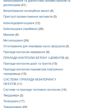
Випробування та діагностика силових кабелів та
діелектриків
(31)
Випробування ізоляційних масел
(6)
Пристрої провантаження автоматів
(5)
Кабеледефектошукачі
(12)
Кабелешукачі (приймачі)
(26)
Мірники
(6)
Металошукачі
(24)
Устаткування для перевірки насос-форсунок
(5)
Прилади контролю армування
(9)
ПРИЛАДИ КОНТРОЛЮ БЕТОНУ І ЦЕМЕНТІВ
(4)
Прилади контролю доріг та ґрунтів
(10)
Прилади контролю параметрів повітряного
середовища
(13)
СИСТЕМИ І ПРИЛАДИ МОНІТОРИНГУ
ОБ'ЄКТІВ
(11)
Системи та прилади теплового контролю
(14)
Твердоміри
(2)
Течешукачі
(17)
Товщиноміри
(23)