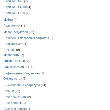
Серія МЕО-40
(7)
Серія МЕО-4000
(4)
Серія МЕО-630
(7)
Муфти
(4)
Підшипники
(1)
Мотор-редуктори
(22)
Нанесення металевих покриттів
(2)
Напівавтомат
(1)
Насоси
(49)
Мотопомпи
(7)
Роторні насоси
(9)
Шафи керування
(12)
Нафтогазове обладнання
(7)
Октанометри
(6)
Низьковольтна апаратура
(34)
Новини
(29)
Ножі гільйотинні
(2)
Ножі дискові.
(1)
Ножі для пресів
(1)