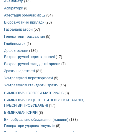
Анемометр
(15)
Аспіратори
(8)
Атестація робочих місць
(34)
Віброакустичні прилади
(20)
Газоаналізатори
(57)
Генератори трасувальні
(5)
Глибиноміри
(1)
Дефектоскопи
(136)
Вихрострумові перетворювачі
(17)
Вихрострумові стандартні зразки
(7)
Зразки шорсткості
(21)
Ультразвукові перетворювачі
(5)
Ультразвукові стандартні зразки
(15)
ВИМІРЮВАЧІ ВОЛОГИ МАТЕРІАЛІВ
(3)
ВИМІРЮВАЧІ МІЦНОСТІ БЕТОНУ І МАТЕРІАЛІВ,
ПРЕСИ ВИПРОБУВАЛЬНІ
(17)
ВИМІРЮВАЧІ СИЛИ
(8)
Випробувальне обладнання (машини)
(138)
Генератори ударних імпульсів
(8)