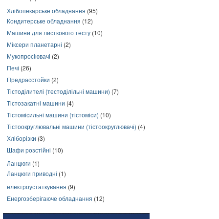
Хлібопекарське обладнання
(95)
Кондитерське обладнання
(12)
Машини для листкового тесту
(10)
Міксери планетарні
(2)
Мукопросіювачі
(2)
Печі
(26)
Предрасстойки
(2)
Тістоділителі (тестоділільні машини)
(7)
Тістозакатні машини
(4)
Тістомісильні машини (тістоміси)
(10)
Тістоокруглювальні машини (тістоокруглювачі)
(4)
Хліборізки
(3)
Шафи розстійні
(10)
Ланцюги
(1)
Ланцюги приводні
(1)
електроустаткування
(9)
Енергозберігаюче обладнання
(12)