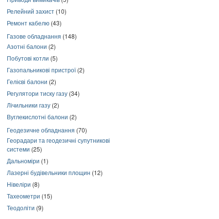
Релейний захист
(10)
Ремонт кабелю
(43)
Газове обладнання
(148)
Азотні балони
(2)
Побутові котли
(5)
Газопальникові пристрої
(2)
Гелієві балони
(2)
Регулятори тиску газу
(34)
Лічильники газу
(2)
Вуглекислотні балони
(2)
Геодезичне обладнання
(70)
Георадари та геодезичні супутникові
системи
(25)
Дальноміри
(1)
Лазерні будівельники площин
(12)
Нівеліри
(8)
Тахеометри
(15)
Теодоліти
(9)