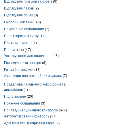
Відлякувачі гризунів та кротів
(9)
Відлякувачі птахів
(2)
Відлякувачі собак
(3)
Охоронні системи
(48)
Пакувальне обладнання
(7)
Перетворювачі тиску
(1)
Плита монтажна
(1)
Пневматика
(47)
Устаткування для подачі пари
(5)
Розподільники повітря
(6)
Ротаційні сполуки
(18)
Аксесуари для ротаційних з'єднань
(7)
Подавлювачі будь-яких мікрофонів та
диктофонів
(4)
Підігрівальне
(20)
Пожежне обладнання
(3)
Прилади неруйнівного контролю
(644)
Автоматизований контроль
(11)
Адгезиметри, вимірювачі адгезії
(2)