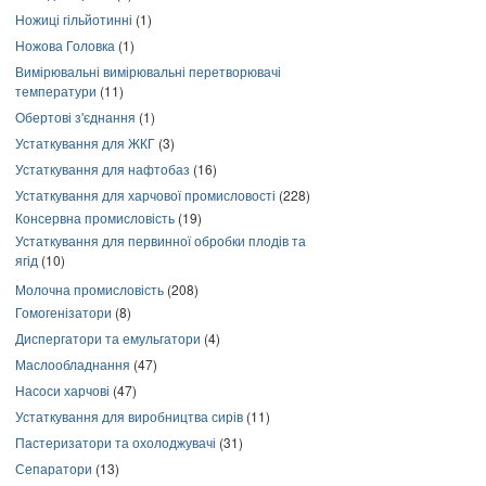
Ножиці гільйотинні
(1)
Ножова Головка
(1)
Вимірювальні вимірювальні перетворювачі
температури
(11)
Обертові з'єднання
(1)
Устаткування для ЖКГ
(3)
Устаткування для нафтобаз
(16)
Устаткування для харчової промисловості
(228)
Консервна промисловість
(19)
Устаткування для первинної обробки плодів та
ягід
(10)
Молочна промисловість
(208)
Гомогенізатори
(8)
Диспергатори та емульгатори
(4)
Маслообладнання
(47)
Насоси харчові
(47)
Устаткування для виробництва сирів
(11)
Пастеризатори та охолоджувачі
(31)
Сепаратори
(13)