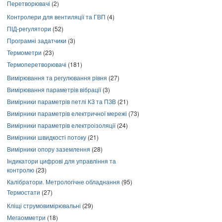
Перетворювачі
(2)
Контролери для вентиляції та ГВП
(4)
ПІД-регулятори
(52)
Програмні задатчики
(3)
Термометри
(23)
Термоперетворювачі
(181)
Вимірювання та регулювання рівня
(27)
Вимірювання параметрів вібрації
(3)
Вимірники параметрів петлі КЗ та ПЗВ
(21)
Вимірники параметрів електричної мережі
(73)
Вимірники параметрів електроізоляції
(24)
Вимірники швидкості потоку
(21)
Вимірники опору заземлення
(28)
Індикатори цифрові для управління та
контролю
(23)
Калібратори. Метрологічне обладнання
(95)
Термостати
(27)
Кліщі струмовимірювальні
(29)
Мегаомметри
(18)