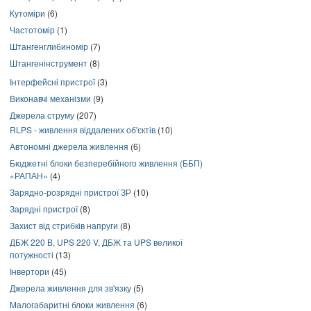
Кутоміри
(6)
Частотомір
(1)
Штангенглибиномір
(7)
Штангенінструмент
(8)
Інтерфейсні пристрої
(3)
Виконавчі механізми
(9)
Джерела струму
(207)
RLPS - живлення віддалених об'єктів
(10)
Автономні джерела живлення
(6)
Бюджетні блоки безперебійного живлення (ББП)
«РАПАН»
(4)
Зарядно-розрядні пристрої ЗР
(10)
Зарядні пристрої
(8)
Захист від стрибків напруги
(8)
ДБЖ 220 В, UPS 220 V, ДБЖ та UPS великої
потужності
(13)
Інвертори
(45)
Джерела живлення для зв'язку
(5)
Малогабаритні блоки живлення
(6)