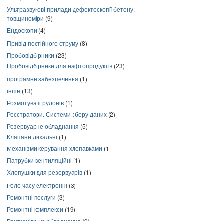
Ультразвукові прилади дефектоскопії бетону,
товщиноміри
(9)
Ендоскопи
(4)
Привід постійного струму
(8)
Пробовідбірники
(23)
Пробовідбірники для нафтопродуктів
(23)
програмне забезпечення
(1)
інше
(13)
Розмотувачі рулонів
(1)
Реєстратори. Системи збору даних
(2)
Резервуарне обладнання
(5)
Клапани дихальні
(1)
Механізми керування хлопавками
(1)
Патрубки вентиляційні
(1)
Хлопушки для резервуарів
(1)
Реле часу електронні
(3)
Ремонтні послуги
(3)
Ремонтні комплекси
(19)
Рентгенівське обладнання
(9)