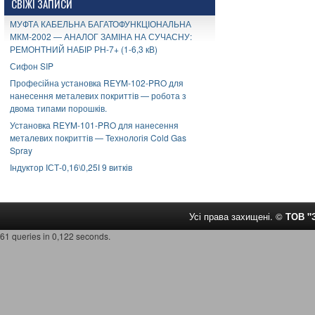
СВІЖІ ЗАПИСИ
МУФТА КАБЕЛЬНА БАГАТОФУНКЦІОНАЛЬНА
МКМ-2002 — АНАЛОГ ЗАМІНА НА СУЧАСНУ:
РЕМОНТНИЙ НАБІР РН-7+ (1-6,3 кВ)
Сифон SIP
Професійна установка REYM-102-PRO для
нанесення металевих покриттів — робота з
двома типами порошків.
Установка REYM-101-PRO для нанесення
металевих покриттів — Технологія Cold Gas
Spray
Індуктор ІСТ-0,16\0,25І 9 витків
Усі права захищені. ©
ТОВ 
61 queries in 0,122 seconds.