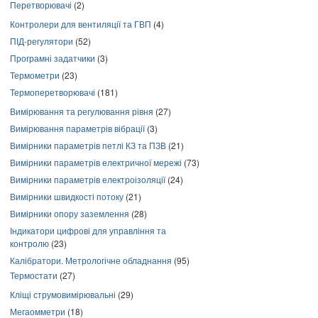
Перетворювачі
(2)
Контролери для вентиляції та ГВП
(4)
ПІД-регулятори
(52)
Програмні задатчики
(3)
Термометри
(23)
Термоперетворювачі
(181)
Вимірювання та регулювання рівня
(27)
Вимірювання параметрів вібрації
(3)
Вимірники параметрів петлі КЗ та ПЗВ
(21)
Вимірники параметрів електричної мережі
(73)
Вимірники параметрів електроізоляції
(24)
Вимірники швидкості потоку
(21)
Вимірники опору заземлення
(28)
Індикатори цифрові для управління та
контролю
(23)
Калібратори. Метрологічне обладнання
(95)
Термостати
(27)
Кліщі струмовимірювальні
(29)
Мегаомметри
(18)