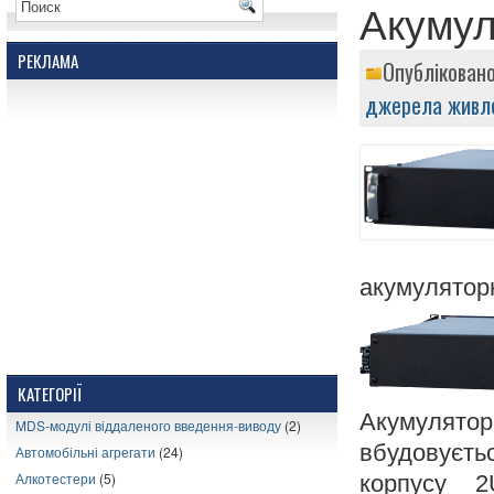
Акумул
РЕКЛАМА
Опубліковано
джерела живле
акумуляторн
КАТЕГОРІЇ
Акумулято
MDS-модулі віддаленого введення-виводу
(2)
вбудовуєть
Автомобільні агрегати
(24)
Алкотестери
(5)
корпусу 