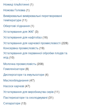
Ножиці гільйотинні
(1)
Ножова Головка
(1)
Вимірювальні вимірювальні перетворювачі
температури
(11)
Обертові з'єднання
(1)
Устаткування для ЖКГ
(3)
Устаткування для нафтобаз
(16)
Устаткування для харчової промисловості
(228)
Консервна промисловість
(19)
Устаткування для первинної обробки плодів та
ягід
(10)
Молочна промисловість
(208)
Гомогенізатори
(8)
Диспергатори та емульгатори
(4)
Маслообладнання
(47)
Насоси харчові
(47)
Устаткування для виробництва сирів
(11)
Пастеризатори та охолоджувачі
(31)
Сепаратори
(13)