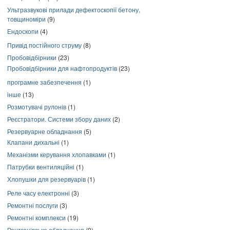
Ультразвукові прилади дефектоскопії бетону,
товщиноміри
(9)
Ендоскопи
(4)
Привід постійного струму
(8)
Пробовідбірники
(23)
Пробовідбірники для нафтопродуктів
(23)
програмне забезпечення
(1)
інше
(13)
Розмотувачі рулонів
(1)
Реєстратори. Системи збору даних
(2)
Резервуарне обладнання
(5)
Клапани дихальні
(1)
Механізми керування хлопавками
(1)
Патрубки вентиляційні
(1)
Хлопушки для резервуарів
(1)
Реле часу електронні
(3)
Ремонтні послуги
(3)
Ремонтні комплекси
(19)
Рентгенівське обладнання
(9)