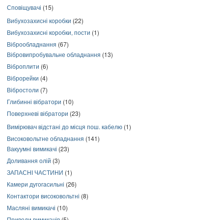
Сповіщувачі
(15)
Вибухозахисні коробки
(22)
Вибухозахисні коробки, пости
(1)
Віброобладнання
(67)
Вібровипробувальне обладнання
(13)
Віброплити
(6)
Віброрейки
(4)
Вібростоли
(7)
Глибинні вібратори
(10)
Поверхневі вібратори
(23)
Вимірювач відстані до місця пош. кабелю
(1)
Високовольтне обладнання
(141)
Вакуумні вимикачі
(23)
Доливання олій
(3)
ЗАПАСНІ ЧАСТИНИ
(1)
Камери дугогасильні
(26)
Контактори високовольтні
(8)
Масляні вимикачі
(10)
Приводи вимикачів
(5)