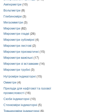
Амперметри
(10)
Вольтметри
(8)
Глибиноміри
(3)
Мегаомметри
(3)
Мікрометри
(82)
Мікрометри гладкі
(26)
Мікрометри зубомірні
(4)
Мікрометри листові
(2)
Мікрометри призматичні
(15)
Мікрометри важільні
(17)
Мікрометри зі вставками
(14)
Мікрометри трубні
(3)
Нутроміри індикаторні
(15)
Омметри
(4)
Прилади для нафтової та газової
промисловості
(16)
Скоби індикаторні
(10)
Стенкоміри індикаторні
(5)
Товщиноміри індикаторні
(6)