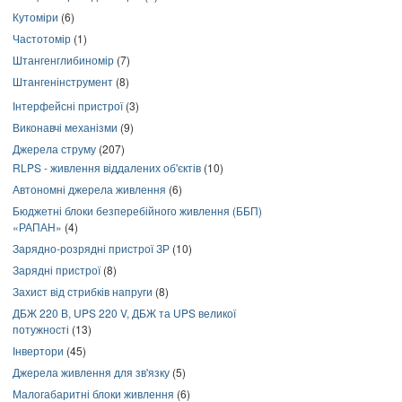
Кутоміри
(6)
Частотомір
(1)
Штангенглибиномір
(7)
Штангенінструмент
(8)
Інтерфейсні пристрої
(3)
Виконавчі механізми
(9)
Джерела струму
(207)
RLPS - живлення віддалених об'єктів
(10)
Автономні джерела живлення
(6)
Бюджетні блоки безперебійного живлення (ББП)
«РАПАН»
(4)
Зарядно-розрядні пристрої ЗР
(10)
Зарядні пристрої
(8)
Захист від стрибків напруги
(8)
ДБЖ 220 В, UPS 220 V, ДБЖ та UPS великої
потужності
(13)
Інвертори
(45)
Джерела живлення для зв'язку
(5)
Малогабаритні блоки живлення
(6)