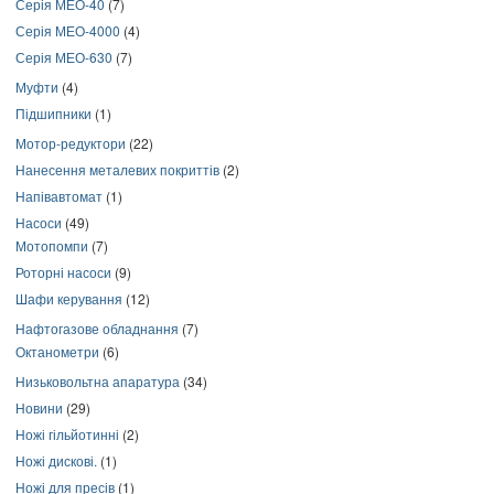
Серія МЕО-40
(7)
Серія МЕО-4000
(4)
Серія МЕО-630
(7)
Муфти
(4)
Підшипники
(1)
Мотор-редуктори
(22)
Нанесення металевих покриттів
(2)
Напівавтомат
(1)
Насоси
(49)
Мотопомпи
(7)
Роторні насоси
(9)
Шафи керування
(12)
Нафтогазове обладнання
(7)
Октанометри
(6)
Низьковольтна апаратура
(34)
Новини
(29)
Ножі гільйотинні
(2)
Ножі дискові.
(1)
Ножі для пресів
(1)