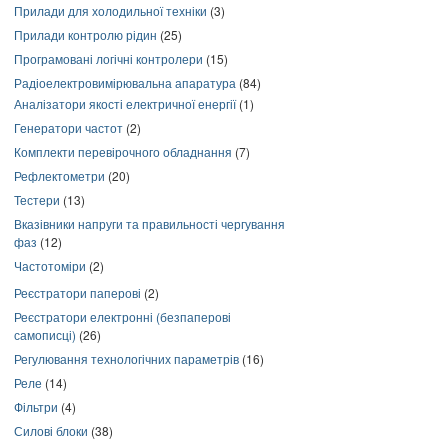
Прилади для холодильної техніки
(3)
Прилади контролю рідин
(25)
Програмовані логічні контролери
(15)
Радіоелектровимірювальна апаратура
(84)
Аналізатори якості електричної енергії
(1)
Генератори частот
(2)
Комплекти перевірочного обладнання
(7)
Рефлектометри
(20)
Тестери
(13)
Вказівники напруги та правильності чергування
фаз
(12)
Частотоміри
(2)
Реєстратори паперові
(2)
Реєстратори електронні (безпаперові
самописці)
(26)
Регулювання технологічних параметрів
(16)
Реле
(14)
Фільтри
(4)
Силові блоки
(38)