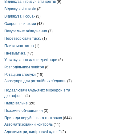
Відлякувачі гризунів та кротів
(9)
Відлякувачі птахів
(2)
Відлякувачі собак
(3)
Охоронні системи
(48)
Пакувальне обладнання
(7)
Перетворювачі тиску
(1)
Плита монтажна
(1)
Пневматика
(47)
Устаткування для подачі пари
(5)
Розподільники повітря
(6)
Ротаційні сполуки
(18)
Аксесуари для ротаційних з'єднань
(7)
Подавлювачі будь-яких мікрофонів та
диктофонів
(4)
Підігрівальне
(20)
Пожежне обладнання
(3)
Прилади неруйнівного контролю
(644)
Автоматизований контроль
(11)
Адгезиметри, вимірювачі адгезії
(2)