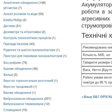
Аналітичне обладнання
(148)
Акумулято
pH-метри
(7)
роботи в за
Аналіз розчинів та води
(59)
агресивни
Бомба Рейду
(2)
струмопрові
Датчики
(31)
Дозиметри та нітратоміри
(2)
Технічні
Контроль технологічних процесів
(1)
Прилади безпеки
(43)
Рекомендована ємн
Рудничні та шахтні газоаналізатори
(1)
Кількість АКБ, шт.
Пристрої для перевірки газоаналізаторів
(1)
Без рубрики
(79)
Габаритні розміри
Бурове обладнання
(36)
Вага, Нетто (Брутто
Вальці
(3)
Робочі умови експл
Верстат горизонтально-розточний
(1)
повітря до 95 % пр
Верстат продовжній
(1)
Вагове обладнання
(1)
«
Фільтр SKAT-OVP16 R
Вибухозахисне обладнання
(207)
Вибухозахисні термокожухи
(12)
Сповіщувачі
(16)