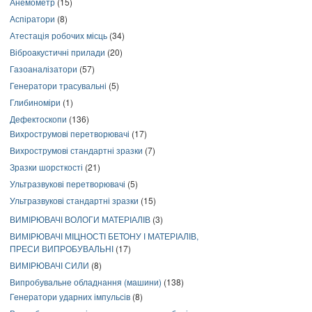
Анемометр
(15)
Аспіратори
(8)
Атестація робочих місць
(34)
Віброакустичні прилади
(20)
Газоаналізатори
(57)
Генератори трасувальні
(5)
Глибиноміри
(1)
Дефектоскопи
(136)
Вихрострумові перетворювачі
(17)
Вихрострумові стандартні зразки
(7)
Зразки шорсткості
(21)
Ультразвукові перетворювачі
(5)
Ультразвукові стандартні зразки
(15)
ВИМІРЮВАЧІ ВОЛОГИ МАТЕРІАЛІВ
(3)
ВИМІРЮВАЧІ МІЦНОСТІ БЕТОНУ І МАТЕРІАЛІВ,
ПРЕСИ ВИПРОБУВАЛЬНІ
(17)
ВИМІРЮВАЧІ СИЛИ
(8)
Випробувальне обладнання (машини)
(138)
Генератори ударних імпульсів
(8)