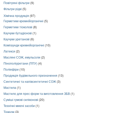
Повітряні фільтри
(9)
Фільтри рідкі
(5)
Хімічна продукція
(97)
Герметики кремнійорганічні
(5)
Герметики тіоколові
(8)
Каучуки бутадієнові
(1)
Каучуки уретанові
(6)
Компаунди кремнійорганічні
(10)
Латекси
(2)
Масляні СОЖ, емульсоли
(2)
Пінополіуретани (ППУ)
(4)
Поліефіри
(10)
Продукція будівельного призначення
(13)
Синтетичні та напівсинтетичні СОЖ
(3)
Мастила
(1)
Мастило для прес-форм та виготовлення ЗБВ
(1)
Суміші гумові силіконові
(20)
Технічні миючі засоби
(1)
Тіоколи
(3)