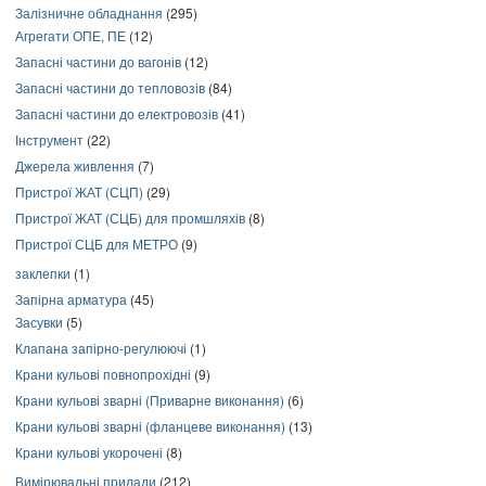
Залізничне обладнання
(295)
Агрегати ОПЕ, ПЕ
(12)
Запасні частини до вагонів
(12)
Запасні частини до тепловозів
(84)
Запасні частини до електровозів
(41)
Інструмент
(22)
Джерела живлення
(7)
Пристрої ЖАТ (СЦП)
(29)
Пристрої ЖАТ (СЦБ) для промшляхів
(8)
Пристрої СЦБ для МЕТРО
(9)
заклепки
(1)
Запірна арматура
(45)
Засувки
(5)
Клапана запірно-регулюючі
(1)
Крани кульові повнопрохідні
(9)
Крани кульові зварні (Приварне виконання)
(6)
Крани кульові зварні (фланцеве виконання)
(13)
Крани кульові укорочені
(8)
Вимірювальні прилади
(212)