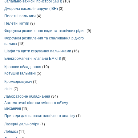
Запально-захисні пристрої (ЗЗП)
(10)
Джерела високої напруги (ІВН)
(3)
Пелетні пальники
(4)
Пелетні котли
(9)
Форсунки розпилення води та технічних рідин
(9)
Форсунки розпилення та спалювання рідкого
палива
(18)
Шафи та щити керування пальниками
(16)
Електромагнітні клапани ЕМКГ8
(9)
Кранове обладнання
(10)
Котушки гальмівні
(5)
Кромкорошувач
(1)
лінія
(7)
Лабораторне обладнання
(34)
Автоматичні піпетки змінного об'єму
механічні
(19)
Прилади для паразитологічного аналізу
(1)
Лазерні дальноміри
(1)
Лебідки
(11)