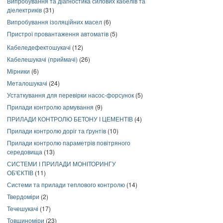
Випробування та діагностика силових кабелів та
діелектриків
(31)
Випробування ізоляційних масел
(6)
Пристрої провантаження автоматів
(5)
Кабеледефектошукачі
(12)
Кабелешукачі (приймачі)
(26)
Мірники
(6)
Металошукачі
(24)
Устаткування для перевірки насос-форсунок
(5)
Прилади контролю армування
(9)
ПРИЛАДИ КОНТРОЛЮ БЕТОНУ І ЦЕМЕНТІВ
(4)
Прилади контролю доріг та ґрунтів
(10)
Прилади контролю параметрів повітряного
середовища
(13)
СИСТЕМИ І ПРИЛАДИ МОНІТОРИНГУ
ОБ'ЄКТІВ
(11)
Системи та прилади теплового контролю
(14)
Твердоміри
(2)
Течешукачі
(17)
Товщиноміри
(23)