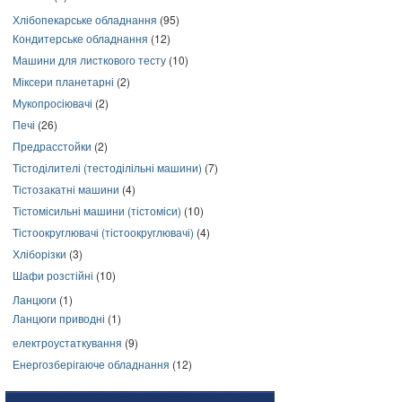
Хлібопекарське обладнання
(95)
Кондитерське обладнання
(12)
Машини для листкового тесту
(10)
Міксери планетарні
(2)
Мукопросіювачі
(2)
Печі
(26)
Предрасстойки
(2)
Тістоділителі (тестоділільні машини)
(7)
Тістозакатні машини
(4)
Тістомісильні машини (тістоміси)
(10)
Тістоокруглювачі (тістоокруглювачі)
(4)
Хліборізки
(3)
Шафи розстійні
(10)
Ланцюги
(1)
Ланцюги приводні
(1)
електроустаткування
(9)
Енергозберігаюче обладнання
(12)