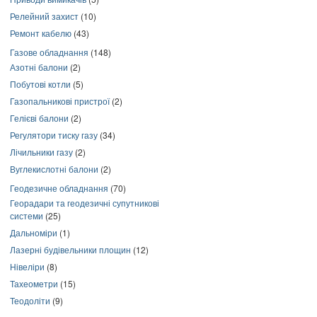
Релейний захист
(10)
Ремонт кабелю
(43)
Газове обладнання
(148)
Азотні балони
(2)
Побутові котли
(5)
Газопальникові пристрої
(2)
Гелієві балони
(2)
Регулятори тиску газу
(34)
Лічильники газу
(2)
Вуглекислотні балони
(2)
Геодезичне обладнання
(70)
Георадари та геодезичні супутникові
системи
(25)
Дальноміри
(1)
Лазерні будівельники площин
(12)
Нівеліри
(8)
Тахеометри
(15)
Теодоліти
(9)