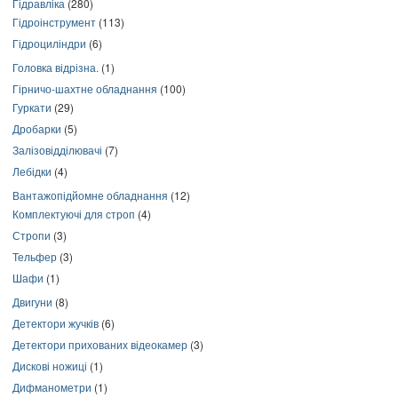
Гідравліка
(280)
Гідроінструмент
(113)
Гідроциліндри
(6)
Головка відрізна.
(1)
Гірничо-шахтне обладнання
(100)
Гуркати
(29)
Дробарки
(5)
Залізовідділювачі
(7)
Лебідки
(4)
Вантажопідйомне обладнання
(12)
Комплектуючі для строп
(4)
Стропи
(3)
Тельфер
(3)
Шафи
(1)
Двигуни
(8)
Детектори жучків
(6)
Детектори прихованих відеокамер
(3)
Дискові ножиці
(1)
Дифманометри
(1)