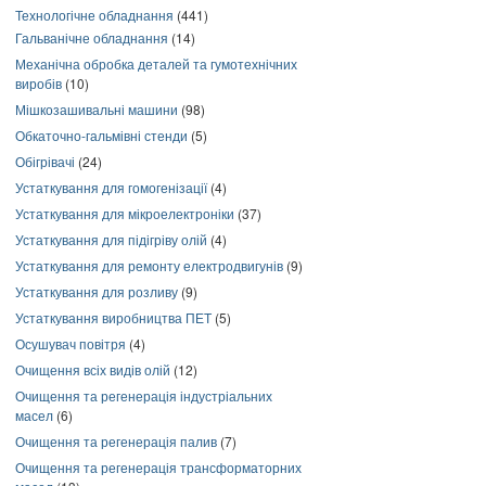
Технологічне обладнання
(441)
Гальванічне обладнання
(14)
Механічна обробка деталей та гумотехнічних
виробів
(10)
Мішкозашивальні машини
(98)
Обкаточно-гальмівні стенди
(5)
Обігрівачі
(24)
Устаткування для гомогенізації
(4)
Устаткування для мікроелектроніки
(37)
Устаткування для підігріву олій
(4)
Устаткування для ремонту електродвигунів
(9)
Устаткування для розливу
(9)
Устаткування виробництва ПЕТ
(5)
Осушувач повітря
(4)
Очищення всіх видів олій
(12)
Очищення та регенерація індустріальних
масел
(6)
Очищення та регенерація палив
(7)
Очищення та регенерація трансформаторних