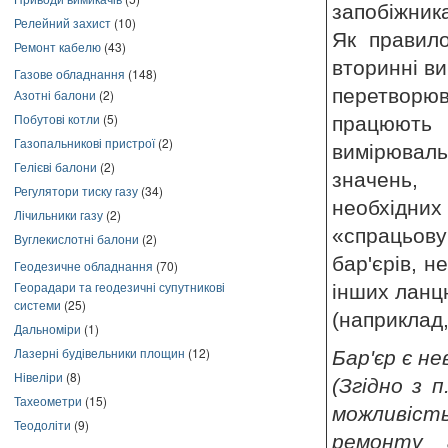
запобіжника
Релейний захист
(10)
Як правило
Ремонт кабелю
(43)
вторинні в
Газове обладнання
(148)
перетворю
Азотні балони
(2)
Побутові котли
(5)
працюють
Газопальникові пристрої
(2)
вимірюваль
Гелієві балони
(2)
значень,
Регулятори тиску газу
(34)
необхідних
Лічильники газу
(2)
«спрацьову
Вуглекислотні балони
(2)
бар'єрів, н
Геодезичне обладнання
(70)
Георадари та геодезичні супутникові
інших ланц
системи
(25)
(наприклад,
Дальноміри
(1)
Лазерні будівельники площин
(12)
Бар'єр є н
Нівеліри
(8)
(Згідно з 
Тахеометри
(15)
можливіст
Теодоліти
(9)
ремонту 