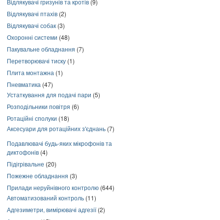
Відлякувачі гризунів та кротів
(9)
Відлякувачі птахів
(2)
Відлякувачі собак
(3)
Охоронні системи
(48)
Пакувальне обладнання
(7)
Перетворювачі тиску
(1)
Плита монтажна
(1)
Пневматика
(47)
Устаткування для подачі пари
(5)
Розподільники повітря
(6)
Ротаційні сполуки
(18)
Аксесуари для ротаційних з'єднань
(7)
Подавлювачі будь-яких мікрофонів та
диктофонів
(4)
Підігрівальне
(20)
Пожежне обладнання
(3)
Прилади неруйнівного контролю
(644)
Автоматизований контроль
(11)
Адгезиметри, вимірювачі адгезії
(2)