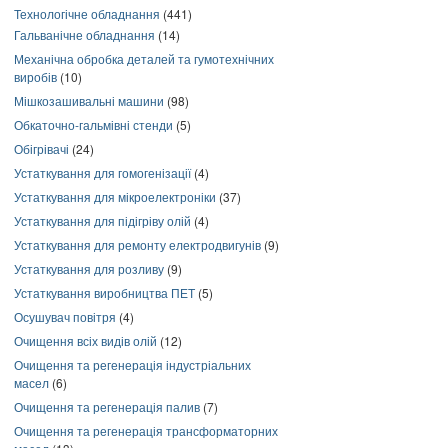
Технологічне обладнання
(441)
Гальванічне обладнання
(14)
Механічна обробка деталей та гумотехнічних
виробів
(10)
Мішкозашивальні машини
(98)
Обкаточно-гальмівні стенди
(5)
Обігрівачі
(24)
Устаткування для гомогенізації
(4)
Устаткування для мікроелектроніки
(37)
Устаткування для підігріву олій
(4)
Устаткування для ремонту електродвигунів
(9)
Устаткування для розливу
(9)
Устаткування виробництва ПЕТ
(5)
Осушувач повітря
(4)
Очищення всіх видів олій
(12)
Очищення та регенерація індустріальних
масел
(6)
Очищення та регенерація палив
(7)
Очищення та регенерація трансформаторних