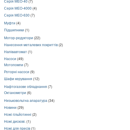
Серія МЕО-40
(7)
Серія МЕО-4000
(4)
Серія МЕО-630
(7)
Муфти
(4)
Підшипники
(1)
Мотор-редуктори
(22)
Нанесення металевих покриттів
(2)
Напівавтомат
(1)
Насоси
(49)
Мотопомпи
(7)
Роторні насоси
(9)
Шафи керування
(12)
Нафтогазове обладнання
(7)
Октанометри
(6)
Низьковольтна апаратура
(34)
Новини
(29)
Ножі гільйотинні
(2)
Ножі дискові.
(1)
Ножі для пресів
(1)