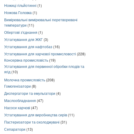
Ножиці гільйотинні
(1)
Ножова Головка
(1)
Вимірювальні вимірювальні перетворювачі
температури
(11)
Обертові з'єднання
(1)
Устаткування для ЖКГ
(3)
Устаткування для нафтобаз
(16)
Устаткування для харчової промисловості
(228)
Консервна промисловість
(19)
Устаткування для первинної обробки плодів та
ягід
(10)
Молочна промисловість
(208)
Гомогенізатори
(8)
Диспергатори та емульгатори
(4)
Маслообладнання
(47)
Насоси харчові
(47)
Устаткування для виробництва сирів
(11)
Пастеризатори та охолоджувачі
(31)
Сепаратори
(13)