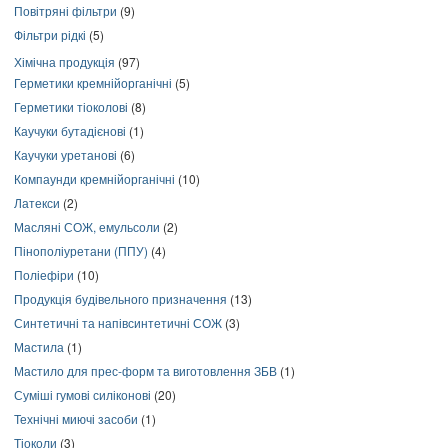
Повітряні фільтри
(9)
Фільтри рідкі
(5)
Хімічна продукція
(97)
Герметики кремнійорганічні
(5)
Герметики тіоколові
(8)
Каучуки бутадієнові
(1)
Каучуки уретанові
(6)
Компаунди кремнійорганічні
(10)
Латекси
(2)
Масляні СОЖ, емульсоли
(2)
Пінополіуретани (ППУ)
(4)
Поліефіри
(10)
Продукція будівельного призначення
(13)
Синтетичні та напівсинтетичні СОЖ
(3)
Мастила
(1)
Мастило для прес-форм та виготовлення ЗБВ
(1)
Суміші гумові силіконові
(20)
Технічні миючі засоби
(1)
Тіоколи
(3)