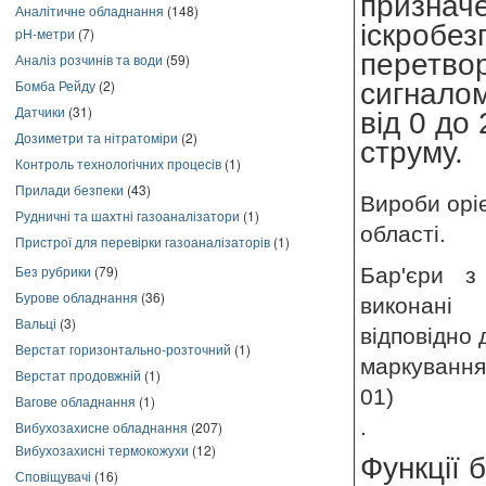
призначе
Аналітичне обладнання
(148)
іскробез
pH-метри
(7)
перетвор
Аналіз розчинів та води
(59)
Бомба Рейду
(2)
сигналом
Датчики
(31)
від 0 до
Дозиметри та нітратоміри
(2)
струму.
Контроль технологічних процесів
(1)
Прилади безпеки
(43)
Вироби орі
Рудничні та шахтні газоаналізатори
(1)
області.
Пристрої для перевірки газоаналізаторів
(1)
Без рубрики
(79)
Бар'єри з
Бурове обладнання
(36)
виконані
Вальці
(3)
відповідно 
Верстат горизонтально-розточний
(1)
маркування 
Верстат продовжній
(1)
01)
Вагове обладнання
(1)
.
Вибухозахисне обладнання
(207)
Вибухозахисні термокожухи
(12)
Функції 
Сповіщувачі
(16)