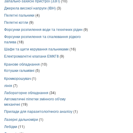
Запально-захисні пристрої (ЗЗП)
(10)
Джерела високої напруги (ІВН)
(3)
Пелетні пальники
(4)
Пелетні котли
(9)
Форсунки розпилення води та технічних рідин
(9)
Форсунки розпилення та спалювання рідкого
палива
(18)
Шафи та щити керування пальниками
(16)
Електромагнітні клапани ЕМКГ8
(9)
Кранове обладнання
(10)
Котушки гальмівні
(5)
Кромкорошувач
(1)
лінія
(7)
Лабораторне обладнання
(34)
Автоматичні піпетки змінного об'єму
механічні
(19)
Прилади для паразитологічного аналізу
(1)
Лазерні дальноміри
(1)
Лебідки
(11)