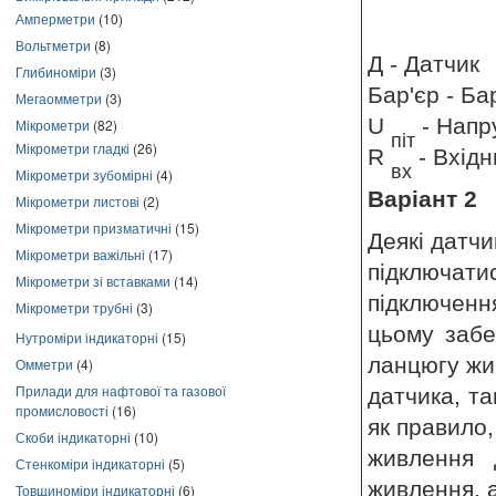
Амперметри
(10)
Вольтметри
(8)
Д - Датчик
Глибиноміри
(3)
Бар'єр - Ба
Мегаомметри
(3)
U
- Напр
Мікрометри
(82)
піт
Мікрометри гладкі
(26)
R
- Вхідн
вх
Мікрометри зубомірні
(4)
Варіант 2
Мікрометри листові
(2)
Мікрометри призматичні
(15)
Деякі датчи
Мікрометри важільні
(17)
підключати
Мікрометри зі вставками
(14)
підключенн
Мікрометри трубні
(3)
цьому забе
Нутроміри індикаторні
(15)
ланцюгу жи
Омметри
(4)
Прилади для нафтової та газової
датчика, та
промисловості
(16)
як правило,
Скоби індикаторні
(10)
живлення 
Стенкоміри індикаторні
(5)
живлення, 
Товщиноміри індикаторні
(6)