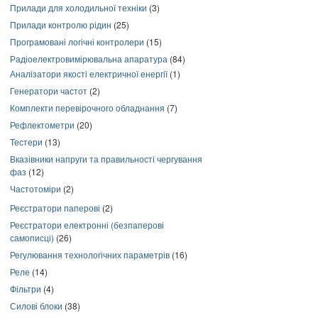
Прилади для холодильної техніки
(3)
Прилади контролю рідин
(25)
Програмовані логічні контролери
(15)
Радіоелектровимірювальна апаратура
(84)
Аналізатори якості електричної енергії
(1)
Генератори частот
(2)
Комплекти перевірочного обладнання
(7)
Рефлектометри
(20)
Тестери
(13)
Вказівники напруги та правильності чергування
фаз
(12)
Частотоміри
(2)
Реєстратори паперові
(2)
Реєстратори електронні (безпаперові
самописці)
(26)
Регулювання технологічних параметрів
(16)
Реле
(14)
Фільтри
(4)
Силові блоки
(38)