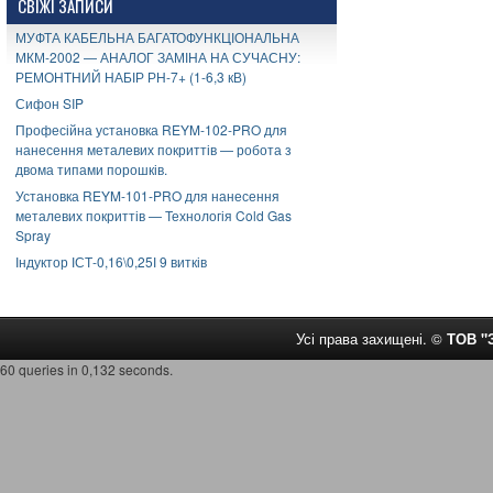
СВІЖІ ЗАПИСИ
МУФТА КАБЕЛЬНА БАГАТОФУНКЦІОНАЛЬНА
МКМ-2002 — АНАЛОГ ЗАМІНА НА СУЧАСНУ:
РЕМОНТНИЙ НАБІР РН-7+ (1-6,3 кВ)
Сифон SIP
Професійна установка REYM-102-PRO для
нанесення металевих покриттів — робота з
двома типами порошків.
Установка REYM-101-PRO для нанесення
металевих покриттів — Технологія Cold Gas
Spray
Індуктор ІСТ-0,16\0,25І 9 витків
Усі права захищені. ©
ТОВ 
60 queries in 0,132 seconds.