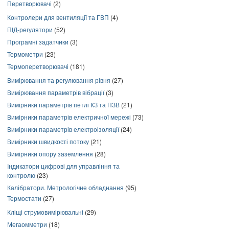
Перетворювачі
(2)
Контролери для вентиляції та ГВП
(4)
ПІД-регулятори
(52)
Програмні задатчики
(3)
Термометри
(23)
Термоперетворювачі
(181)
Вимірювання та регулювання рівня
(27)
Вимірювання параметрів вібрації
(3)
Вимірники параметрів петлі КЗ та ПЗВ
(21)
Вимірники параметрів електричної мережі
(73)
Вимірники параметрів електроізоляції
(24)
Вимірники швидкості потоку
(21)
Вимірники опору заземлення
(28)
Індикатори цифрові для управління та
контролю
(23)
Калібратори. Метрологічне обладнання
(95)
Термостати
(27)
Кліщі струмовимірювальні
(29)
Мегаомметри
(18)