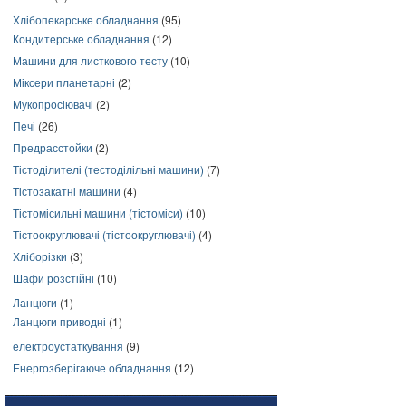
Хлібопекарське обладнання
(95)
Кондитерське обладнання
(12)
Машини для листкового тесту
(10)
Міксери планетарні
(2)
Мукопросіювачі
(2)
Печі
(26)
Предрасстойки
(2)
Тістоділителі (тестоділільні машини)
(7)
Тістозакатні машини
(4)
Тістомісильні машини (тістоміси)
(10)
Тістоокруглювачі (тістоокруглювачі)
(4)
Хліборізки
(3)
Шафи розстійні
(10)
Ланцюги
(1)
Ланцюги приводні
(1)
електроустаткування
(9)
Енергозберігаюче обладнання
(12)