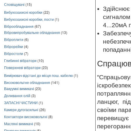
Сповіщувачі
(15)
Здійснює 
Вибухозахисні коробки
(22)
сигналом
Вибухозахисні коробки, пости
(1)
4...20мА 
Віброобладнання
(67)
Вібровипробувальне обладнання
(13)
Забезпеч
Віброплити
(6)
небезпечн
Віброрейки
(4)
попаданні
Вібростоли
(7)
Глибинні вібратори
(10)
Спрацюв
Поверхневі вібратори
(23)
Вимірювач відстані до місця пош. кабелю
(1)
"Спрацьову
Високовольтне обладнання
(141)
іскробез
Вакуумні вимикачі
(23)
потраплянн
Доливання олій
(3)
ланцюг, пі
ЗАПАСНІ ЧАСТИНИ
(1)
своїми пар
Камери дугогасильні
(26)
Контактори високовольтні
(8)
перевищу
Масляні вимикачі
(10)
перегоранн
Приводи вимикачів
(5)