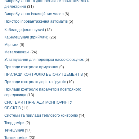
Випробування та діагностика силових кабелів та
діелектриків
(31)
Випробування ізоляційних масел
(6)
Пристрої провантаження автоматів
(5)
Кабеледефектошукачі
(12)
Кабелешукачі (приймачі)
(26)
Мірники
(6)
Металошукачі
(24)
Устаткування для перевірки насос-форсунок
(5)
Прилади контролю армування
(9)
ПРИЛАДИ КОНТРОЛЮ БЕТОНУ І ЦЕМЕНТІВ
(4)
Прилади контролю доріг та ґрунтів
(10)
Прилади контролю параметрів повітряного
середовища
(13)
СИСТЕМИ І ПРИЛАДИ МОНІТОРИНГУ
ОБ'ЄКТІВ
(11)
Системи та прилади теплового контролю
(14)
Твердоміри
(2)
Течешукачі
(17)
Товщиноміри
(23)