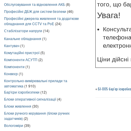
того, що ба
Обслуговування та відновлення АКБ
(8)
Професійні ДБЖ для систем безпеки
(46)
Увага!
Професійні джерела живлення та додаткове
обладнання для CCTV та PoE
(24)
Консульта
Стабілізатори напруги
(14)
телефонам
Канальне обладнання
(1)
електрон
Кантувач
(1)
Комутаційні пристрої
(5)
Ціни дійсні
Компоненти АСУТП
(2)
Компоненти
(1)
Конвеєр
(1)
Контрольно-вимірювальні прилади та
автоматика
(1 910)
«
БІ-005 бар'єр іскроб
Бар'єри іскробезпеки
(12)
Блоки оперативної сигналізації
(4)
Блоки живлення
(30)
Блоки ручного керування (блоки ручних
задатчиків)
(2)
Вологоміри
(39)