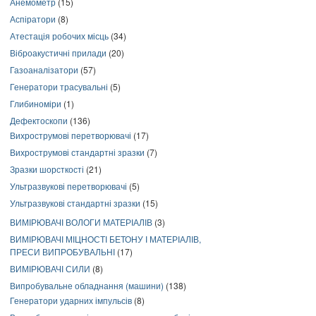
Анемометр
(15)
Аспіратори
(8)
Атестація робочих місць
(34)
Віброакустичні прилади
(20)
Газоаналізатори
(57)
Генератори трасувальні
(5)
Глибиноміри
(1)
Дефектоскопи
(136)
Вихрострумові перетворювачі
(17)
Вихрострумові стандартні зразки
(7)
Зразки шорсткості
(21)
Ультразвукові перетворювачі
(5)
Ультразвукові стандартні зразки
(15)
ВИМІРЮВАЧІ ВОЛОГИ МАТЕРІАЛІВ
(3)
ВИМІРЮВАЧІ МІЦНОСТІ БЕТОНУ І МАТЕРІАЛІВ,
ПРЕСИ ВИПРОБУВАЛЬНІ
(17)
ВИМІРЮВАЧІ СИЛИ
(8)
Випробувальне обладнання (машини)
(138)
Генератори ударних імпульсів
(8)