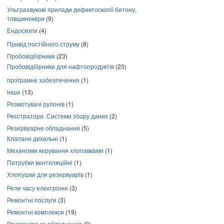
Ультразвукові прилади дефектоскопії бетону,
товщиноміри
(9)
Ендоскопи
(4)
Привід постійного струму
(8)
Пробовідбірники
(23)
Пробовідбірники для нафтопродуктів
(23)
програмне забезпечення
(1)
інше
(13)
Розмотувачі рулонів
(1)
Реєстратори. Системи збору даних
(2)
Резервуарне обладнання
(5)
Клапани дихальні
(1)
Механізми керування хлопавками
(1)
Патрубки вентиляційні
(1)
Хлопушки для резервуарів
(1)
Реле часу електронні
(3)
Ремонтні послуги
(3)
Ремонтні комплекси
(19)
Рентгенівське обладнання
(9)