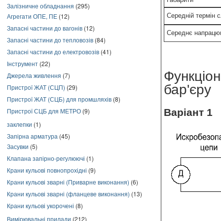
Залізничне обладнання
(295)
Середній термін 
Агрегати ОПЕ, ПЕ
(12)
Запасні частини до вагонів
(12)
Середнє напрацю
Запасні частини до тепловозів
(84)
Запасні частини до електровозів
(41)
Інструмент
(22)
Функціон
Джерела живлення
(7)
бар'єру
Пристрої ЖАТ (СЦП)
(29)
Пристрої ЖАТ (СЦБ) для промшляхів
(8)
Пристрої СЦБ для МЕТРО
(9)
Варіант 1
заклепки
(1)
Запірна арматура
(45)
Засувки
(5)
Клапана запірно-регулюючі
(1)
Крани кульові повнопрохідні
(9)
Крани кульові зварні (Приварне виконання)
(6)
Крани кульові зварні (фланцеве виконання)
(13)
Крани кульові укорочені
(8)
Вимірювальні прилади
(212)