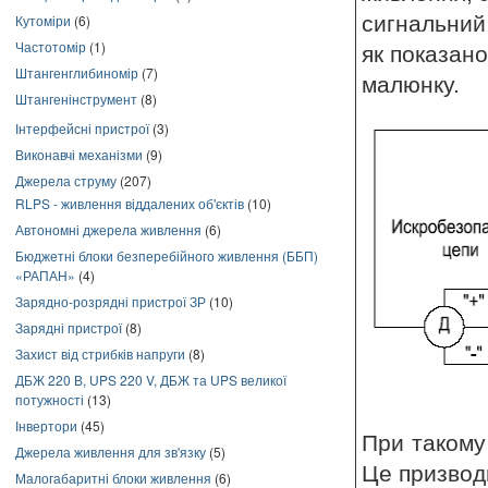
Кутоміри
(6)
сигнальний
Частотомір
(1)
як показано
Штангенглибиномір
(7)
малюнку.
Штангенінструмент
(8)
Інтерфейсні пристрої
(3)
Виконавчі механізми
(9)
Джерела струму
(207)
RLPS - живлення віддалених об'єктів
(10)
Автономні джерела живлення
(6)
Бюджетні блоки безперебійного живлення (ББП)
«РАПАН»
(4)
Зарядно-розрядні пристрої ЗР
(10)
Зарядні пристрої
(8)
Захист від стрибків напруги
(8)
ДБЖ 220 В, UPS 220 V, ДБЖ та UPS великої
потужності
(13)
Інвертори
(45)
При такому
Джерела живлення для зв'язку
(5)
Це призвод
Малогабаритні блоки живлення
(6)