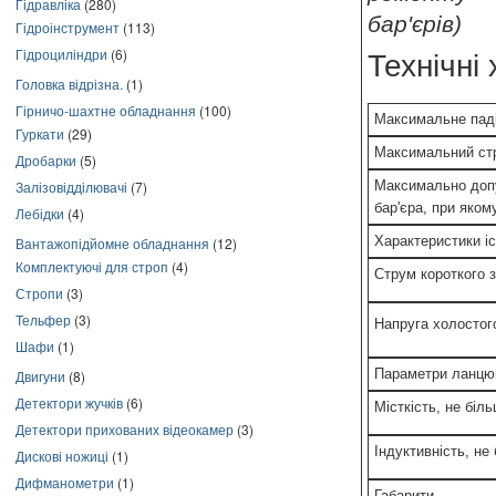
Гідравліка
(280)
бар'єрів)
Гідроінструмент
(113)
Гідроциліндри
(6)
Технічні
Головка відрізна.
(1)
Гірничо-шахтне обладнання
(100)
Максимальне паді
Гуркати
(29)
Максимальний ст
Дробарки
(5)
Максимально допу
Залізовідділювачі
(7)
бар'єра, при яком
Лебідки
(4)
Характеристики і
Вантажопідйомне обладнання
(12)
Комплектуючі для строп
(4)
Струм короткого 
Стропи
(3)
Тельфер
(3)
Напруга холостог
Шафи
(1)
Параметри ланцю
Двигуни
(8)
Детектори жучків
(6)
Місткість, не біл
Детектори прихованих відеокамер
(3)
Індуктивність, не
Дискові ножиці
(1)
Дифманометри
(1)
Габарити