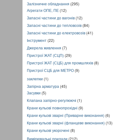
Залізничне обладнання
(295)
Агрегати ОПЕ, ПЕ
(12)
Запасні частини до вагонів
(12)
Запасні частини до тепловозів
(84)
Запасні частини до електровозів
(41)
Інструмент
(22)
Джерела живлення
(7)
Пристрої ЖАТ (СЦП)
(29)
Пристрої ЖАТ (СЦБ) для промшляхів
(8)
Пристрої СЦБ для МЕТРО
(9)
заклепки
(1)
Запірна арматура
(45)
Засувки
(5)
Клапана запірно-регулюючі
(1)
Крани кульові повнопрохідні
(9)
Крани кульові зварні (Приварне виконання)
(6)
Крани кульові зварні (фланцеве виконання)
(13)
Крани кульові укорочені
(8)
Вимірювальні прилади
(212)