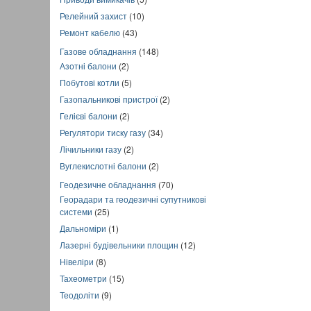
Релейний захист
(10)
Ремонт кабелю
(43)
Газове обладнання
(148)
Азотні балони
(2)
Побутові котли
(5)
Газопальникові пристрої
(2)
Гелієві балони
(2)
Регулятори тиску газу
(34)
Лічильники газу
(2)
Вуглекислотні балони
(2)
Геодезичне обладнання
(70)
Георадари та геодезичні супутникові
системи
(25)
Дальноміри
(1)
Лазерні будівельники площин
(12)
Нівеліри
(8)
Тахеометри
(15)
Теодоліти
(9)