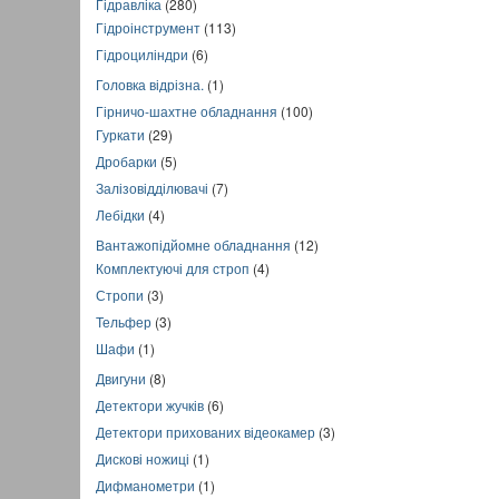
Гідравліка
(280)
Гідроінструмент
(113)
Гідроциліндри
(6)
Головка відрізна.
(1)
Гірничо-шахтне обладнання
(100)
Гуркати
(29)
Дробарки
(5)
Залізовідділювачі
(7)
Лебідки
(4)
Вантажопідйомне обладнання
(12)
Комплектуючі для строп
(4)
Стропи
(3)
Тельфер
(3)
Шафи
(1)
Двигуни
(8)
Детектори жучків
(6)
Детектори прихованих відеокамер
(3)
Дискові ножиці
(1)
Дифманометри
(1)