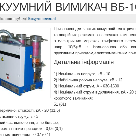
КУУМНИЙ ВИМИКАЧ ВБ-10-
іковано в рубриці
Вакуумні вимикачі
Призначені для частих комутацій електрич
та аварійних режимах в осередках комплек
в електричних мережах трифазного перем
напр. 10(6)кВ із ізольованою або ко
пружинним приводом,електромагнітним при
Детальна інформація
1) Номінальна напруга, кВ - 10
2) Найбільша робоча напруга, кВ - 12
3) Номінальний струм, А - 630-1600
4) Номінальний струм відключення, кА - 20 (
короткого замикання:
51 (81)
термічної стійкості, кА - 20 (31,5)
отікання струму, з - 3
ний час включення, з не більше,
тромагнітним приводом - 0,06 (0,1)
инним приводом - 0,07 (0,1)