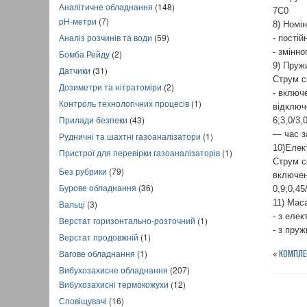
Аналітичне обладнання
(148)
7С0
pH-метри
(7)
8) Номі
Аналіз розчинів та води
(59)
- постій
- змінно
Бомба Рейду
(2)
9) Пруж
Датчики
(31)
Струм с
Дозиметри та нітратоміри
(2)
- включе
Контроль технологічних процесів
(1)
відключе
Прилади безпеки
(43)
6;3,0/3,0
— час з
Рудничні та шахтні газоаналізатори
(1)
10)Елек
Пристрої для перевірки газоаналізаторів
(1)
Струм с
Без рубрики
(79)
включен
Бурове обладнання
(36)
0,9;0,45/
11) Мас
Вальці
(3)
- з елек
Верстат горизонтально-розточний
(1)
- з пруж
Верстат продовжній
(1)
«
КОМПЛЕ
Вагове обладнання
(1)
Вибухозахисне обладнання
(207)
Вибухозахисні термокожухи
(12)
Сповіщувачі
(16)