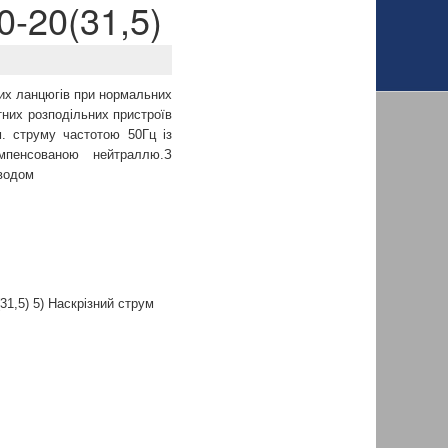
20(31,5)
них ланцюгів при нормальних
тних розподільних пристроїв
. струму частотою 50Гц із
мпенсованою нейтраллю.З
водом
31,5) 5) Наскрізний
струм