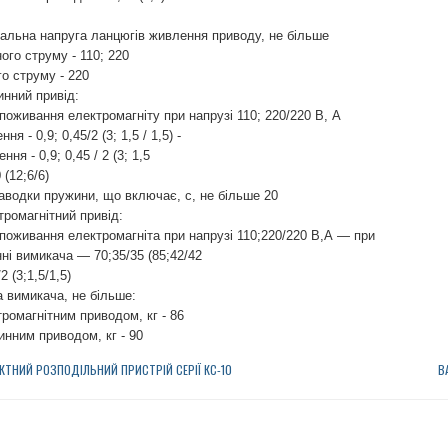
нальна напруга ланцюгів живлення приводу, не більше
ного струму - 110; 220
го струму - 220
инний привід:
поживання електромагніту при напрузі 110; 220/220 В, А
ння - 0,9; 0,45/2 (3; 1,5 / 1,5)
-
ння - 0,9; 0,45 / 2 (3; 1,5
 (12;6/6)
аводки пружини, що включає, с, не більше 20
тромагнітний привід:
поживання електромагніта при напрузі 110;220/220 В,А —
при
ні вимикача — 70;35/35 (85;42/42
2 (3;1,5/1,5)
а вимикача, не більше:
тромагнітним приводом, кг - 86
инним приводом, кг - 90
КТНИЙ РОЗПОДІЛЬНИЙ ПРИСТРІЙ СЕРІЇ КС-10
В