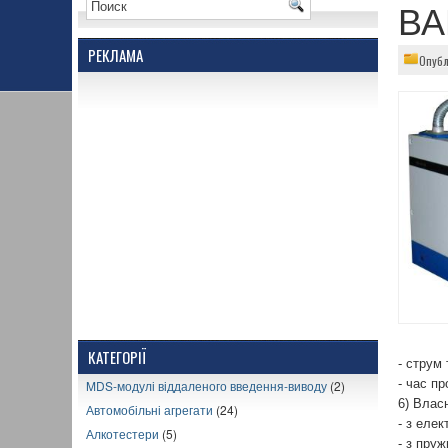
ВА
РЕКЛАМА
Опубл
КАТЕГОРІЇ
- струм 
- час пр
MDS-модулі віддаленого введення-виводу
(2)
6) Влас
Автомобільні агрегати
(24)
- з елек
Алкотестери
(5)
- з пруж