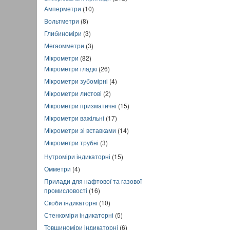
Амперметри
(10)
Вольтметри
(8)
Глибиноміри
(3)
Мегаомметри
(3)
Мікрометри
(82)
Мікрометри гладкі
(26)
Мікрометри зубомірні
(4)
Мікрометри листові
(2)
Мікрометри призматичні
(15)
Мікрометри важільні
(17)
Мікрометри зі вставками
(14)
Мікрометри трубні
(3)
Нутроміри індикаторні
(15)
Омметри
(4)
Прилади для нафтової та газової
промисловості
(16)
Скоби індикаторні
(10)
Стенкоміри індикаторні
(5)
Товщиноміри індикаторні
(6)