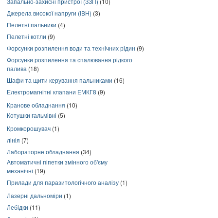
Запально-захисні пристрої (ЗЗП)
(10)
Джерела високої напруги (ІВН)
(3)
Пелетні пальники
(4)
Пелетні котли
(9)
Форсунки розпилення води та технічних рідин
(9)
Форсунки розпилення та спалювання рідкого
палива
(18)
Шафи та щити керування пальниками
(16)
Електромагнітні клапани ЕМКГ8
(9)
Кранове обладнання
(10)
Котушки гальмівні
(5)
Кромкорошувач
(1)
лінія
(7)
Лабораторне обладнання
(34)
Автоматичні піпетки змінного об'єму
механічні
(19)
Прилади для паразитологічного аналізу
(1)
Лазерні дальноміри
(1)
Лебідки
(11)