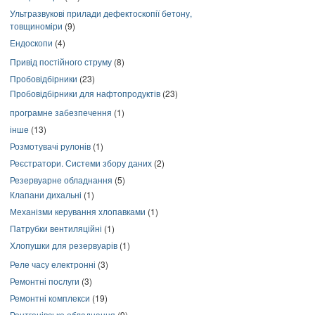
Ультразвукові прилади дефектоскопії бетону,
товщиноміри
(9)
Ендоскопи
(4)
Привід постійного струму
(8)
Пробовідбірники
(23)
Пробовідбірники для нафтопродуктів
(23)
програмне забезпечення
(1)
інше
(13)
Розмотувачі рулонів
(1)
Реєстратори. Системи збору даних
(2)
Резервуарне обладнання
(5)
Клапани дихальні
(1)
Механізми керування хлопавками
(1)
Патрубки вентиляційні
(1)
Хлопушки для резервуарів
(1)
Реле часу електронні
(3)
Ремонтні послуги
(3)
Ремонтні комплекси
(19)
Рентгенівське обладнання
(9)