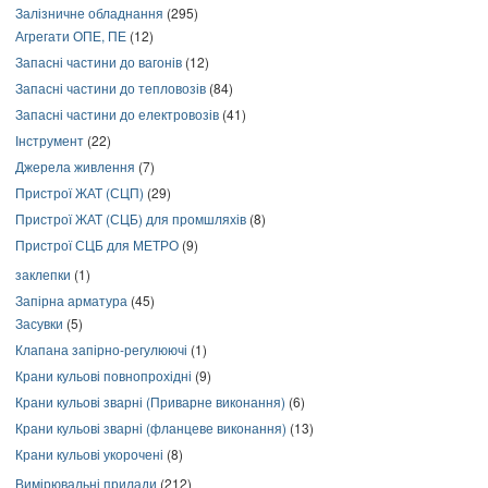
Залізничне обладнання
(295)
Агрегати ОПЕ, ПЕ
(12)
Запасні частини до вагонів
(12)
Запасні частини до тепловозів
(84)
Запасні частини до електровозів
(41)
Інструмент
(22)
Джерела живлення
(7)
Пристрої ЖАТ (СЦП)
(29)
Пристрої ЖАТ (СЦБ) для промшляхів
(8)
Пристрої СЦБ для МЕТРО
(9)
заклепки
(1)
Запірна арматура
(45)
Засувки
(5)
Клапана запірно-регулюючі
(1)
Крани кульові повнопрохідні
(9)
Крани кульові зварні (Приварне виконання)
(6)
Крани кульові зварні (фланцеве виконання)
(13)
Крани кульові укорочені
(8)
Вимірювальні прилади
(212)