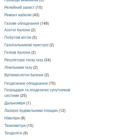
Релейний захист
(10)
Ремонт кабелю
(43)
Газове обладнання
(148)
Азотні балони
(2)
Побутові котли
(5)
Газопальникові пристрої
(2)
Гелієві балони
(2)
Регулятори тиску газу
(34)
Лічильники газу
(2)
Вуглекислотні балони
(2)
Геодезичне обладнання
(70)
Георадари та геодезичні супутникові
системи
(25)
Дальноміри
(1)
Лазерні будівельники площин
(12)
Нівеліри
(8)
Тахеометри
(15)
Теодоліти
(9)