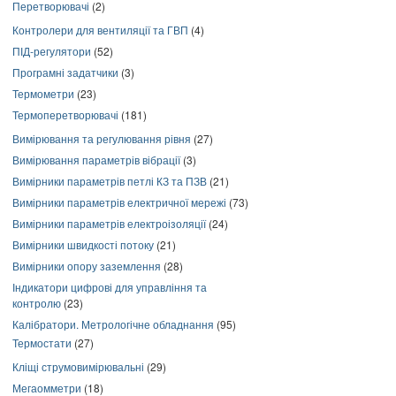
Перетворювачі
(2)
Контролери для вентиляції та ГВП
(4)
ПІД-регулятори
(52)
Програмні задатчики
(3)
Термометри
(23)
Термоперетворювачі
(181)
Вимірювання та регулювання рівня
(27)
Вимірювання параметрів вібрації
(3)
Вимірники параметрів петлі КЗ та ПЗВ
(21)
Вимірники параметрів електричної мережі
(73)
Вимірники параметрів електроізоляції
(24)
Вимірники швидкості потоку
(21)
Вимірники опору заземлення
(28)
Індикатори цифрові для управління та
контролю
(23)
Калібратори. Метрологічне обладнання
(95)
Термостати
(27)
Кліщі струмовимірювальні
(29)
Мегаомметри
(18)