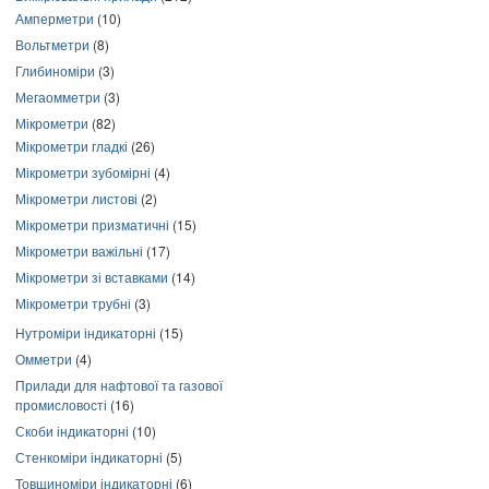
Амперметри
(10)
Вольтметри
(8)
Глибиноміри
(3)
Мегаомметри
(3)
Мікрометри
(82)
Мікрометри гладкі
(26)
Мікрометри зубомірні
(4)
Мікрометри листові
(2)
Мікрометри призматичні
(15)
Мікрометри важільні
(17)
Мікрометри зі вставками
(14)
Мікрометри трубні
(3)
Нутроміри індикаторні
(15)
Омметри
(4)
Прилади для нафтової та газової
промисловості
(16)
Скоби індикаторні
(10)
Стенкоміри індикаторні
(5)
Товщиноміри індикаторні
(6)