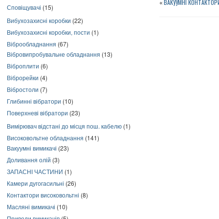
«
ВАКУУМНІ КОНТАКТОРИ
Сповіщувачі
(15)
Вибухозахисні коробки
(22)
Вибухозахисні коробки, пости
(1)
Віброобладнання
(67)
Вібровипробувальне обладнання
(13)
Віброплити
(6)
Віброрейки
(4)
Вібростоли
(7)
Глибинні вібратори
(10)
Поверхневі вібратори
(23)
Вимірювач відстані до місця пош. кабелю
(1)
Високовольтне обладнання
(141)
Вакуумні вимикачі
(23)
Доливання олій
(3)
ЗАПАСНІ ЧАСТИНИ
(1)
Камери дугогасильні
(26)
Контактори високовольтні
(8)
Масляні вимикачі
(10)
Приводи вимикачів
(5)