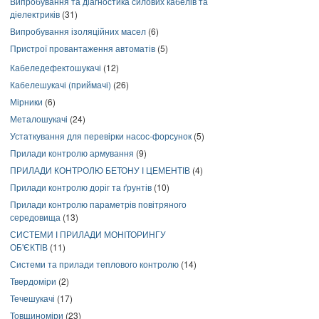
Випробування та діагностика силових кабелів та
діелектриків
(31)
Випробування ізоляційних масел
(6)
Пристрої провантаження автоматів
(5)
Кабеледефектошукачі
(12)
Кабелешукачі (приймачі)
(26)
Мірники
(6)
Металошукачі
(24)
Устаткування для перевірки насос-форсунок
(5)
Прилади контролю армування
(9)
ПРИЛАДИ КОНТРОЛЮ БЕТОНУ І ЦЕМЕНТІВ
(4)
Прилади контролю доріг та ґрунтів
(10)
Прилади контролю параметрів повітряного
середовища
(13)
СИСТЕМИ І ПРИЛАДИ МОНІТОРИНГУ
ОБ'ЄКТІВ
(11)
Системи та прилади теплового контролю
(14)
Твердоміри
(2)
Течешукачі
(17)
Товщиноміри
(23)