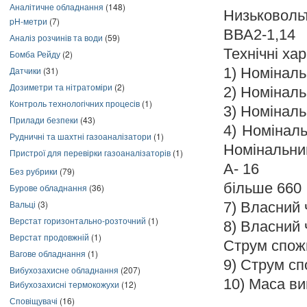
Аналітичне обладнання
(148)
Низьковоль
pH-метри
(7)
ВВА2-1,14
Аналіз розчинів та води
(59)
Технічні ха
Бомба Рейду
(2)
1) Номінальн
Датчики
(31)
Дозиметри та нітратоміри
(2)
2) Номіналь
Контроль технологічних процесів
(1)
3) Номіналь
Прилади безпеки
(43)
4) Номінал
Рудничні та шахтні газоаналізатори
(1)
Номінальний
Пристрої для перевірки газоаналізаторів
(1)
А- 16
Без рубрики
(79)
більше 660
Бурове обладнання
(36)
Вальці
(3)
7) Власний 
Верстат горизонтально-розточний
(1)
8) Власний 
Верстат продовжній
(1)
Струм спож
Вагове обладнання
(1)
9) Струм сп
Вибухозахисне обладнання
(207)
10) Маса ви
Вибухозахисні термокожухи
(12)
Сповіщувачі
(16)