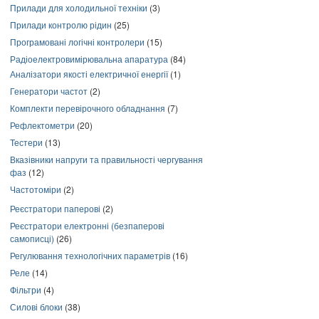
Прилади для холодильної техніки
(3)
Прилади контролю рідин
(25)
Програмовані логічні контролери
(15)
Радіоелектровимірювальна апаратура
(84)
Аналізатори якості електричної енергії
(1)
Генератори частот
(2)
Комплекти перевірочного обладнання
(7)
Рефлектометри
(20)
Тестери
(13)
Вказівники напруги та правильності чергування
фаз
(12)
Частотоміри
(2)
Реєстратори паперові
(2)
Реєстратори електронні (безпаперові
самописці)
(26)
Регулювання технологічних параметрів
(16)
Реле
(14)
Фільтри
(4)
Силові блоки
(38)