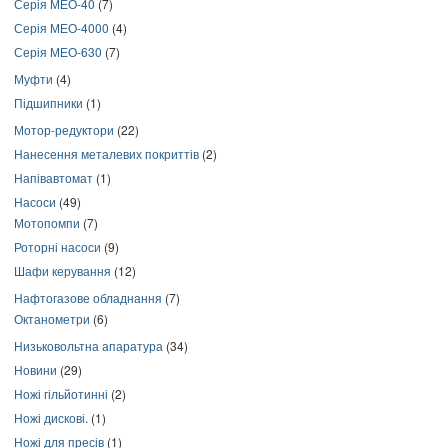
Серія МЕО-40
(7)
Серія МЕО-4000
(4)
Серія МЕО-630
(7)
Муфти
(4)
Підшипники
(1)
Мотор-редуктори
(22)
Нанесення металевих покриттів
(2)
Напівавтомат
(1)
Насоси
(49)
Мотопомпи
(7)
Роторні насоси
(9)
Шафи керування
(12)
Нафтогазове обладнання
(7)
Октанометри
(6)
Низьковольтна апаратура
(34)
Новини
(29)
Ножі гільйотинні
(2)
Ножі дискові.
(1)
Ножі для пресів
(1)