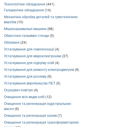
Технологічне обладнання
(441)
Гальванічне обладнання
(14)
Механічна обробка деталей та гумотехнічних
виробів
(10)
Мішкозашивальні машини
(98)
Обкаточно-гальмівні стенди
(5)
Обігрівачі
(24)
Устаткування для гомогенізації
(4)
Устаткування для мікроелектроніки
(37)
Устаткування для підігріву олій
(4)
Устаткування для ремонту електродвигунів
(9)
Устаткування для розливу
(9)
Устаткування виробництва ПЕТ
(5)
Осушувач повітря
(4)
Очищення всіх видів олій
(12)
Очищення та регенерація індустріальних
масел
(6)
Очищення та регенерація палив
(7)
Очищення та регенерація трансформаторних