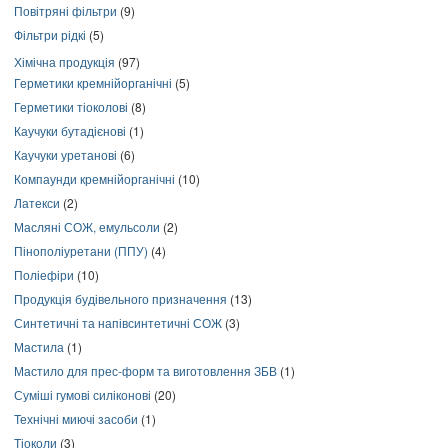
Повітряні фільтри
(9)
Фільтри рідкі
(5)
Хімічна продукція
(97)
Герметики кремнійорганічні
(5)
Герметики тіоколові
(8)
Каучуки бутадієнові
(1)
Каучуки уретанові
(6)
Компаунди кремнійорганічні
(10)
Латекси
(2)
Масляні СОЖ, емульсоли
(2)
Пінополіуретани (ППУ)
(4)
Поліефіри
(10)
Продукція будівельного призначення
(13)
Синтетичні та напівсинтетичні СОЖ
(3)
Мастила
(1)
Мастило для прес-форм та виготовлення ЗБВ
(1)
Суміші гумові силіконові
(20)
Технічні миючі засоби
(1)
Тіоколи
(3)