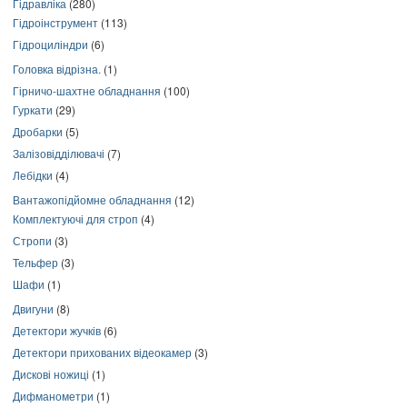
Гідравліка
(280)
Гідроінструмент
(113)
Гідроциліндри
(6)
Головка відрізна.
(1)
Гірничо-шахтне обладнання
(100)
Гуркати
(29)
Дробарки
(5)
Залізовідділювачі
(7)
Лебідки
(4)
Вантажопідйомне обладнання
(12)
Комплектуючі для строп
(4)
Стропи
(3)
Тельфер
(3)
Шафи
(1)
Двигуни
(8)
Детектори жучків
(6)
Детектори прихованих відеокамер
(3)
Дискові ножиці
(1)
Дифманометри
(1)