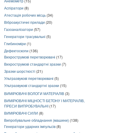
Анемометр
(15)
Аспіратори
(8)
Атестація робочих місць
(34)
Віброакустичні прилади
(20)
Газоаналізатори
(57)
Генератори трасувальні
(5)
Глибиноміри
(1)
Дефектоскопи
(136)
Вихрострумові перетворювачі
(17)
Вихрострумові стандартні зразки
(7)
Зразки шорсткості
(21)
Ультразвукові перетворювачі
(5)
Ультразвукові стандартні зразки
(15)
ВИМІРЮВАЧІ ВОЛОГИ МАТЕРІАЛІВ
(3)
ВИМІРЮВАЧІ МІЦНОСТІ БЕТОНУ І МАТЕРІАЛІВ,
ПРЕСИ ВИПРОБУВАЛЬНІ
(17)
ВИМІРЮВАЧІ СИЛИ
(8)
Випробувальне обладнання (машини)
(138)
Генератори ударних імпульсів
(8)