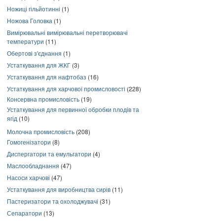
Ножиці гільйотинні
(1)
Ножова Головка
(1)
Вимірювальні вимірювальні перетворювачі
температури
(11)
Обертові з'єднання
(1)
Устаткування для ЖКГ
(3)
Устаткування для нафтобаз
(16)
Устаткування для харчової промисловості
(228)
Консервна промисловість
(19)
Устаткування для первинної обробки плодів та
ягід
(10)
Молочна промисловість
(208)
Гомогенізатори
(8)
Диспергатори та емульгатори
(4)
Маслообладнання
(47)
Насоси харчові
(47)
Устаткування для виробництва сирів
(11)
Пастеризатори та охолоджувачі
(31)
Сепаратори
(13)