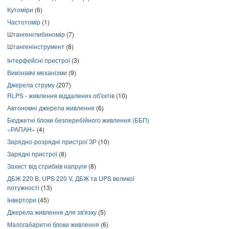
Кутоміри
(6)
Частотомір
(1)
Штангенглибиномір
(7)
Штангенінструмент
(8)
Інтерфейсні пристрої
(3)
Виконавчі механізми
(9)
Джерела струму
(207)
RLPS - живлення віддалених об'єктів
(10)
Автономні джерела живлення
(6)
Бюджетні блоки безперебійного живлення (ББП)
«РАПАН»
(4)
Зарядно-розрядні пристрої ЗР
(10)
Зарядні пристрої
(8)
Захист від стрибків напруги
(8)
ДБЖ 220 В, UPS 220 V, ДБЖ та UPS великої
потужності
(13)
Інвертори
(45)
Джерела живлення для зв'язку
(5)
Малогабаритні блоки живлення
(6)