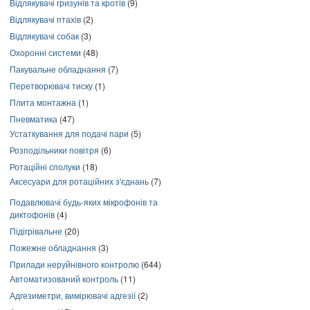
Відлякувачі гризунів та кротів
(9)
Відлякувачі птахів
(2)
Відлякувачі собак
(3)
Охоронні системи
(48)
Пакувальне обладнання
(7)
Перетворювачі тиску
(1)
Плита монтажна
(1)
Пневматика
(47)
Устаткування для подачі пари
(5)
Розподільники повітря
(6)
Ротаційні сполуки
(18)
Аксесуари для ротаційних з'єднань
(7)
Подавлювачі будь-яких мікрофонів та
диктофонів
(4)
Підігрівальне
(20)
Пожежне обладнання
(3)
Прилади неруйнівного контролю
(644)
Автоматизований контроль
(11)
Адгезиметри, вимірювачі адгезії
(2)