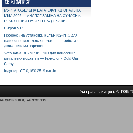
СВІЖІ ЗАПИСИ
МУФТА КАБЕЛЬНА БАГАТОФУНКЦІОНАЛЬНА
МКМ-2002 — АНАЛОГ ЗАМІНА НА СУЧАСНУ:
РЕМОНТНИЙ НАБІР РН-7+ (1-6,3 кВ)
Сифон SIP
Професійна установка REYM-102-PRO для
нанесення металевих покриттів — робота з
двома типами порошків.
Установка REYM-101-PRO для нанесення
металевих покриттів — Технологія Cold Gas
Spray
Індуктор ІСТ-0,16\0,25І 9 витків
Усі права захищені. ©
ТОВ 
60 queries in 0,140 seconds.