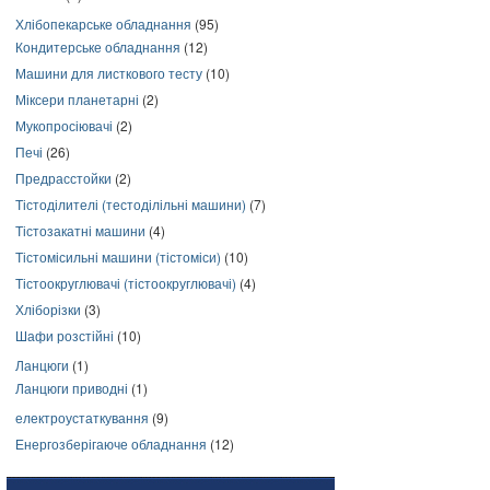
Хлібопекарське обладнання
(95)
Кондитерське обладнання
(12)
Машини для листкового тесту
(10)
Міксери планетарні
(2)
Мукопросіювачі
(2)
Печі
(26)
Предрасстойки
(2)
Тістоділителі (тестоділільні машини)
(7)
Тістозакатні машини
(4)
Тістомісильні машини (тістоміси)
(10)
Тістоокруглювачі (тістоокруглювачі)
(4)
Хліборізки
(3)
Шафи розстійні
(10)
Ланцюги
(1)
Ланцюги приводні
(1)
електроустаткування
(9)
Енергозберігаюче обладнання
(12)