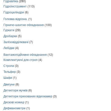
Гідравліка
(280)
Гідроінструмент
(113)
Гідроциліндри
(6)
Головка відрізна.
(1)
Гірничо-шахтне обладнання
(100)
Гуркати
(29)
Дробарки
(5)
Залізовідділювачі
(7)
Лебідки
(4)
Вантажопідйомне обладнання
(12)
Комплектуючі для строп
(4)
Стропи
(3)
Тельфер
(3)
Шафи
(1)
Двигуни
(8)
Детектори жучків
(6)
Детектори прихованих відеокамер
(3)
Дискові ножиці
(1)
Дифманометри
(1)