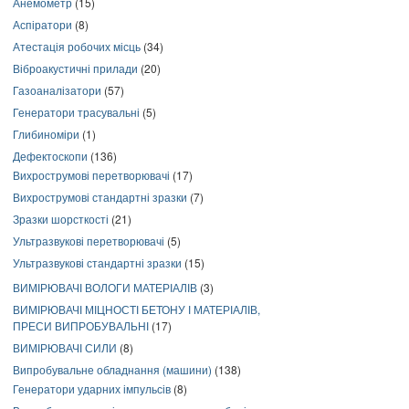
Анемометр
(15)
Аспіратори
(8)
Атестація робочих місць
(34)
Віброакустичні прилади
(20)
Газоаналізатори
(57)
Генератори трасувальні
(5)
Глибиноміри
(1)
Дефектоскопи
(136)
Вихрострумові перетворювачі
(17)
Вихрострумові стандартні зразки
(7)
Зразки шорсткості
(21)
Ультразвукові перетворювачі
(5)
Ультразвукові стандартні зразки
(15)
ВИМІРЮВАЧІ ВОЛОГИ МАТЕРІАЛІВ
(3)
ВИМІРЮВАЧІ МІЦНОСТІ БЕТОНУ І МАТЕРІАЛІВ,
ПРЕСИ ВИПРОБУВАЛЬНІ
(17)
ВИМІРЮВАЧІ СИЛИ
(8)
Випробувальне обладнання (машини)
(138)
Генератори ударних імпульсів
(8)