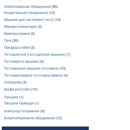
Хлібопекарське обладнання
(95)
Кондитерське обладнання
(12)
Машини для листкового тесту
(10)
Міксери планетарні
(2)
Мукопросіювачі
(2)
Печі
(26)
Предрасстойки
(2)
Тістоділителі (тестоділільні машини)
(7)
Тістозакатні машини
(4)
Тістомісильні машини (тістоміси)
(10)
Тістоокруглювачі (тістоокруглювачі)
(4)
Хліборізки
(3)
Шафи розстійні
(10)
Ланцюги
(1)
Ланцюги приводні
(1)
електроустаткування
(9)
Енергозберігаюче обладнання
(12)