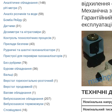
Аналітичне обладнання
(148)
відхилення 
pH-метри
(7)
Механічна з
Аналіз розчинів та води
(59)
Гарантійн
Бомба Рейду
(2)
експлуатаці
Датчики
(31)
Дозиметри та нітратоміри
(2)
Контроль технологічних процесів
(1)
Прилади безпеки
(43)
Рудничні та шахтні газоаналізатори
(1)
Пристрої для перевірки газоаналізаторів
(1)
Без рубрики
(79)
Бурове обладнання
(36)
Вальці
(3)
Верстат горизонтально-розточний
(1)
Верстат продовжній
(1)
ТЕХНІЧНІ 
Вагове обладнання
(1)
Вибухозахисне обладнання
(207)
Номінальна напру
Вибухозахисні термокожухи
(12)
Сповіщувачі
(16)
Номінальний тиск