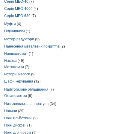
Серія МЕО-40
(7)
Серія МЕО-4000
(4)
Серія МЕО-630
(7)
Муфти
(4)
Підшипники
(1)
Мотор-редуктори
(22)
Нанесення металевих покриттів
(2)
Напівавтомат
(1)
Насоси
(49)
Мотопомпи
(7)
Роторні насоси
(9)
Шафи керування
(12)
Нафтогазове обладнання
(7)
Октанометри
(6)
Низьковольтна апаратура
(34)
Новини
(29)
Ножі гільйотинні
(2)
Ножі дискові.
(1)
Ножі для пресів
(1)