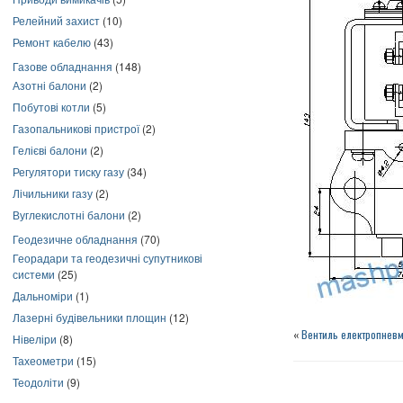
Релейний захист
(10)
Ремонт кабелю
(43)
Газове обладнання
(148)
Азотні балони
(2)
Побутові котли
(5)
Газопальникові пристрої
(2)
Гелієві балони
(2)
Регулятори тиску газу
(34)
Лічильники газу
(2)
Вуглекислотні балони
(2)
Геодезичне обладнання
(70)
Георадари та геодезичні супутникові
системи
(25)
Дальноміри
(1)
Лазерні будівельники площин
(12)
«
Вентиль електропневма
Нівеліри
(8)
Тахеометри
(15)
Теодоліти
(9)