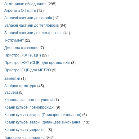
Залізничне обладнання
(295)
Агрегати ОПЕ, ПЕ
(12)
Запасні частини до вагонів
(12)
Запасні частини до тепловозів
(84)
Запасні частини до електровозів
(41)
Інструмент
(22)
Джерела живлення
(7)
Пристрої ЖАТ (СЦП)
(29)
Пристрої ЖАТ (СЦБ) для промшляхів
(8)
Пристрої СЦБ для МЕТРО
(9)
заклепки
(1)
Запірна арматура
(45)
Засувки
(5)
Клапана запірно-регулюючі
(1)
Крани кульові повнопрохідні
(9)
Крани кульові зварні (Приварне виконання)
(6)
Крани кульові зварні (фланцеве виконання)
(13)
Крани кульові укорочені
(8)
Вимірювальні прилади
(212)