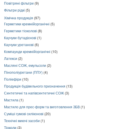
Повітряні фільтри
(9)
Фільтри рідкі
(5)
Хімічна продукція
(97)
Герметики кремнійорганічні
(5)
Герметики тіоколові
(8)
Каучуки бутадієнові
(1)
Каучуки уретанові
(6)
Компаунди кремнійорганічні
(10)
Латекси
(2)
Масляні СОЖ, емульсоли
(2)
Пінополіуретани (ППУ)
(4)
Поліефіри
(10)
Продукція будівельного призначення
(13)
Синтетичні та напівсинтетичні СОЖ
(3)
Мастила
(1)
Мастило для прес-форм та виготовлення ЗБВ
(1)
Суміші гумові силіконові
(20)
Технічні миючі засоби
(1)
Тіоколи
(3)