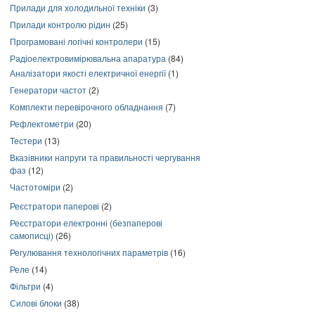
Прилади для холодильної техніки
(3)
Прилади контролю рідин
(25)
Програмовані логічні контролери
(15)
Радіоелектровимірювальна апаратура
(84)
Аналізатори якості електричної енергії
(1)
Генератори частот
(2)
Комплекти перевірочного обладнання
(7)
Рефлектометри
(20)
Тестери
(13)
Вказівники напруги та правильності чергування
фаз
(12)
Частотоміри
(2)
Реєстратори паперові
(2)
Реєстратори електронні (безпаперові
самописці)
(26)
Регулювання технологічних параметрів
(16)
Реле
(14)
Фільтри
(4)
Силові блоки
(38)