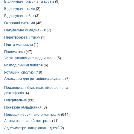
Відлякувачі гризунів та кротів
(9)
Відлякувачі птахів
(2)
Відлякувачі собак
(3)
Охоронні системи
(48)
Пакувальне обладнання
(7)
Перетворювачі тиску
(1)
Плита монтажна
(1)
Пневматика
(47)
Устаткування для подачі пари
(5)
Розподільники повітря
(6)
Ротаційні сполуки
(18)
Аксесуари для ротаційних з'єднань
(7)
Подавлювачі будь-яких мікрофонів та
диктофонів
(4)
Підігрівальне
(20)
Пожежне обладнання
(3)
Прилади неруйнівного контролю
(644)
Автоматизований контроль
(11)
Адгезиметри, вимірювачі адгезії
(2)