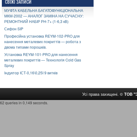
СВІЖІ ЗАПИСИ
МУФТА КАБЕЛЬНА БАГАТОФУНКЦІОНАЛЬНА
МКМ-2002 — АНАЛОГ ЗАМІНА НА СУЧАСНУ:
РЕМОНТНИЙ НАБІР РН-7+ (1-6,3 кВ)
Сифон SIP
Професійна установка REYM-102-PRO для
нанесення металевих покриттів — робота з
двома типами порошків.
Установка REYM-101-PRO для нанесення
металевих покриттів — Технологія Cold Gas
Spray
Індуктор ІСТ-0,16\0,25І 9 витків
Усі права захищені. ©
ТОВ 
62 queries in 0,149 seconds.