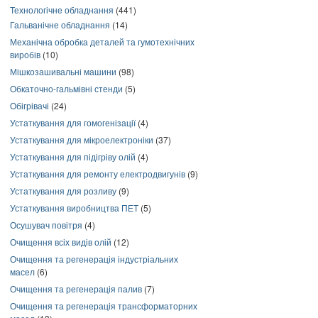
Технологічне обладнання
(441)
Гальванічне обладнання
(14)
Механічна обробка деталей та гумотехнічних
виробів
(10)
Мішкозашивальні машини
(98)
Обкаточно-гальмівні стенди
(5)
Обігрівачі
(24)
Устаткування для гомогенізації
(4)
Устаткування для мікроелектроніки
(37)
Устаткування для підігріву олій
(4)
Устаткування для ремонту електродвигунів
(9)
Устаткування для розливу
(9)
Устаткування виробництва ПЕТ
(5)
Осушувач повітря
(4)
Очищення всіх видів олій
(12)
Очищення та регенерація індустріальних
масел
(6)
Очищення та регенерація палив
(7)
Очищення та регенерація трансформаторних