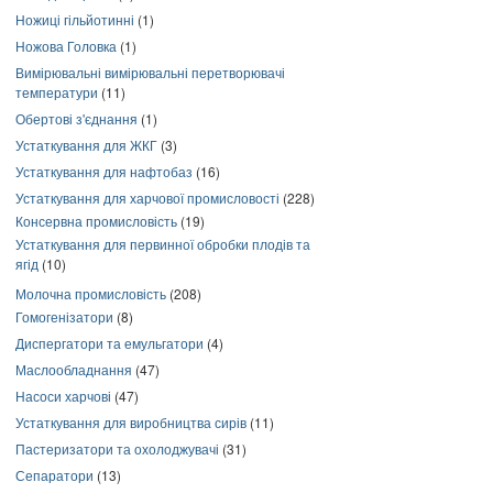
Ножиці гільйотинні
(1)
Ножова Головка
(1)
Вимірювальні вимірювальні перетворювачі
температури
(11)
Обертові з'єднання
(1)
Устаткування для ЖКГ
(3)
Устаткування для нафтобаз
(16)
Устаткування для харчової промисловості
(228)
Консервна промисловість
(19)
Устаткування для первинної обробки плодів та
ягід
(10)
Молочна промисловість
(208)
Гомогенізатори
(8)
Диспергатори та емульгатори
(4)
Маслообладнання
(47)
Насоси харчові
(47)
Устаткування для виробництва сирів
(11)
Пастеризатори та охолоджувачі
(31)
Сепаратори
(13)