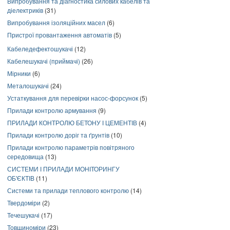
Випробування та діагностика силових кабелів та
діелектриків
(31)
Випробування ізоляційних масел
(6)
Пристрої провантаження автоматів
(5)
Кабеледефектошукачі
(12)
Кабелешукачі (приймачі)
(26)
Мірники
(6)
Металошукачі
(24)
Устаткування для перевірки насос-форсунок
(5)
Прилади контролю армування
(9)
ПРИЛАДИ КОНТРОЛЮ БЕТОНУ І ЦЕМЕНТІВ
(4)
Прилади контролю доріг та ґрунтів
(10)
Прилади контролю параметрів повітряного
середовища
(13)
СИСТЕМИ І ПРИЛАДИ МОНІТОРИНГУ
ОБ'ЄКТІВ
(11)
Системи та прилади теплового контролю
(14)
Твердоміри
(2)
Течешукачі
(17)
Товщиноміри
(23)