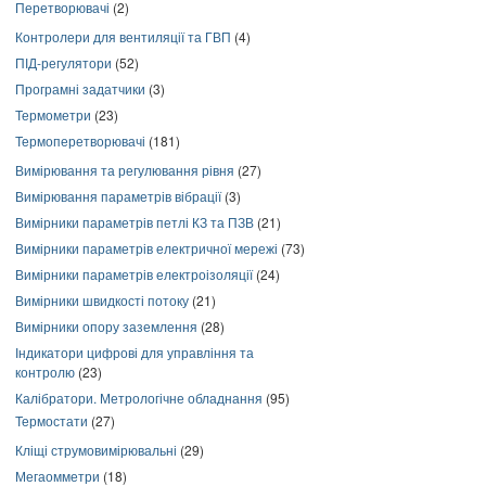
Перетворювачі
(2)
Контролери для вентиляції та ГВП
(4)
ПІД-регулятори
(52)
Програмні задатчики
(3)
Термометри
(23)
Термоперетворювачі
(181)
Вимірювання та регулювання рівня
(27)
Вимірювання параметрів вібрації
(3)
Вимірники параметрів петлі КЗ та ПЗВ
(21)
Вимірники параметрів електричної мережі
(73)
Вимірники параметрів електроізоляції
(24)
Вимірники швидкості потоку
(21)
Вимірники опору заземлення
(28)
Індикатори цифрові для управління та
контролю
(23)
Калібратори. Метрологічне обладнання
(95)
Термостати
(27)
Кліщі струмовимірювальні
(29)
Мегаомметри
(18)