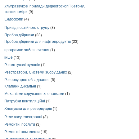
Ультразвукові прилади дефектоскопії бетону,
товщиноміри
(9)
Ендоскопи
(4)
Привід постійного струму
(8)
Пробовідбірники
(23)
Пробовідбірники для нафтопродуктів
(23)
програмне забезпечення
(1)
інше
(13)
Розмотувачі рулонів
(1)
Реєстратори. Системи збору даних
(2)
Резервуарне обладнання
(5)
Клапани дихальні
(1)
Механізми керування хлопавками
(1)
Патрубки вентиляційні
(1)
Хлопушки для резервуарів
(1)
Реле часу електронні
(3)
Ремонтні послуги
(3)
Ремонтні комплекси
(19)
Рентгенівське обладнання
(9)