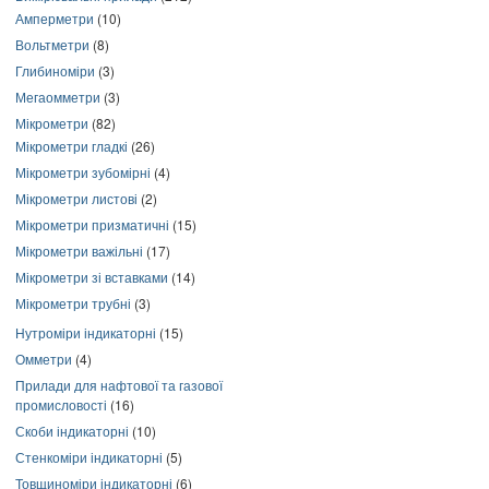
Амперметри
(10)
Вольтметри
(8)
Глибиноміри
(3)
Мегаомметри
(3)
Мікрометри
(82)
Мікрометри гладкі
(26)
Мікрометри зубомірні
(4)
Мікрометри листові
(2)
Мікрометри призматичні
(15)
Мікрометри важільні
(17)
Мікрометри зі вставками
(14)
Мікрометри трубні
(3)
Нутроміри індикаторні
(15)
Омметри
(4)
Прилади для нафтової та газової
промисловості
(16)
Скоби індикаторні
(10)
Стенкоміри індикаторні
(5)
Товщиноміри індикаторні
(6)