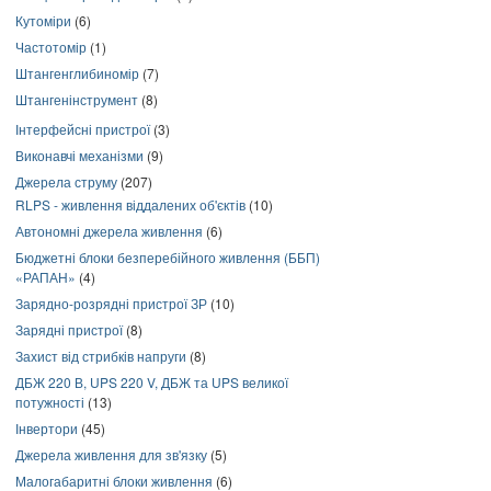
Кутоміри
(6)
Частотомір
(1)
Штангенглибиномір
(7)
Штангенінструмент
(8)
Інтерфейсні пристрої
(3)
Виконавчі механізми
(9)
Джерела струму
(207)
RLPS - живлення віддалених об'єктів
(10)
Автономні джерела живлення
(6)
Бюджетні блоки безперебійного живлення (ББП)
«РАПАН»
(4)
Зарядно-розрядні пристрої ЗР
(10)
Зарядні пристрої
(8)
Захист від стрибків напруги
(8)
ДБЖ 220 В, UPS 220 V, ДБЖ та UPS великої
потужності
(13)
Інвертори
(45)
Джерела живлення для зв'язку
(5)
Малогабаритні блоки живлення
(6)