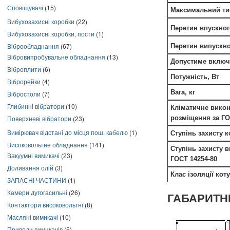
Сповіщувачі
(15)
Максимальний тис
Вибухозахисні коробки
(22)
Перетин впускно
Вибухозахисні коробки, пости
(1)
Віброобладнання
(67)
Перетин випускн
Вібровипробувальне обладнання
(13)
Допустиме включ
Віброплити
(6)
Потужність, Вт
Віброрейки
(4)
Вага, кг
Вібростоли
(7)
Глибинні вібратори
(10)
Кліматичне викон
Поверхневі вібратори
(23)
розміщення за ГО
Вимірювач відстані до місця пош. кабелю
(1)
Ступінь захисту к
Високовольтне обладнання
(141)
Ступінь захисту 
Вакуумні вимикачі
(23)
ГОСТ 14254-80
Доливання олій
(3)
Клас ізоляції кот
ЗАПАСНІ ЧАСТИНИ
(1)
Камери дугогасильні
(26)
ГАБАРИТНІ
Контактори високовольтні
(8)
Масляні вимикачі
(10)
Приводи вимикачів
(5)