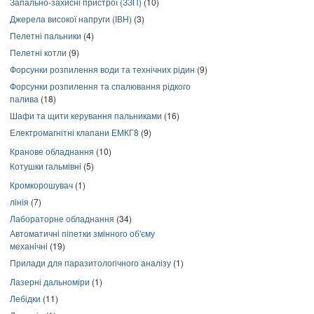
Запально-захисні пристрої (ЗЗП)
(10)
Джерела високої напруги (ІВН)
(3)
Пелетні пальники
(4)
Пелетні котли
(9)
Форсунки розпилення води та технічних рідин
(9)
Форсунки розпилення та спалювання рідкого
палива
(18)
Шафи та щити керування пальниками
(16)
Електромагнітні клапани ЕМКГ8
(9)
Кранове обладнання
(10)
Котушки гальмівні
(5)
Кромкорошувач
(1)
лінія
(7)
Лабораторне обладнання
(34)
Автоматичні піпетки змінного об'єму
механічні
(19)
Прилади для паразитологічного аналізу
(1)
Лазерні дальноміри
(1)
Лебідки
(11)