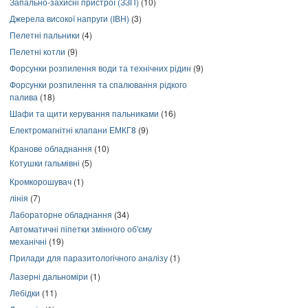
Запально-захисні пристрої (ЗЗП)
(10)
Джерела високої напруги (ІВН)
(3)
Пелетні пальники
(4)
Пелетні котли
(9)
Форсунки розпилення води та технічних рідин
(9)
Форсунки розпилення та спалювання рідкого
палива
(18)
Шафи та щити керування пальниками
(16)
Електромагнітні клапани ЕМКГ8
(9)
Кранове обладнання
(10)
Котушки гальмівні
(5)
Кромкорошувач
(1)
лінія
(7)
Лабораторне обладнання
(34)
Автоматичні піпетки змінного об'єму
механічні
(19)
Прилади для паразитологічного аналізу
(1)
Лазерні дальноміри
(1)
Лебідки
(11)