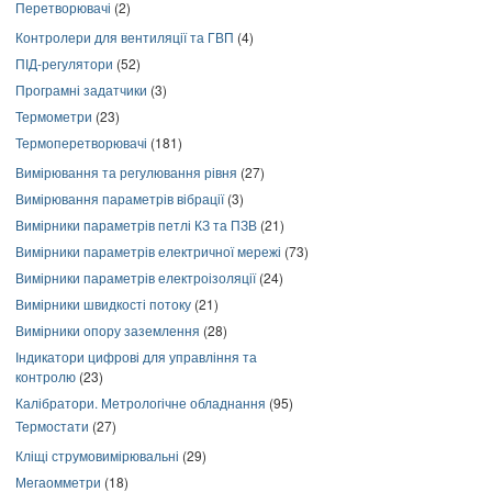
Перетворювачі
(2)
Контролери для вентиляції та ГВП
(4)
ПІД-регулятори
(52)
Програмні задатчики
(3)
Термометри
(23)
Термоперетворювачі
(181)
Вимірювання та регулювання рівня
(27)
Вимірювання параметрів вібрації
(3)
Вимірники параметрів петлі КЗ та ПЗВ
(21)
Вимірники параметрів електричної мережі
(73)
Вимірники параметрів електроізоляції
(24)
Вимірники швидкості потоку
(21)
Вимірники опору заземлення
(28)
Індикатори цифрові для управління та
контролю
(23)
Калібратори. Метрологічне обладнання
(95)
Термостати
(27)
Кліщі струмовимірювальні
(29)
Мегаомметри
(18)