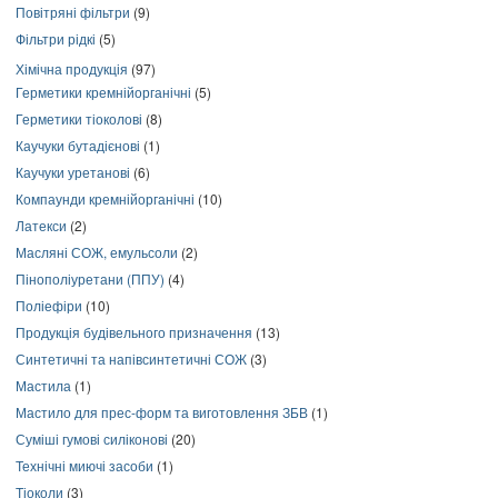
Повітряні фільтри
(9)
Фільтри рідкі
(5)
Хімічна продукція
(97)
Герметики кремнійорганічні
(5)
Герметики тіоколові
(8)
Каучуки бутадієнові
(1)
Каучуки уретанові
(6)
Компаунди кремнійорганічні
(10)
Латекси
(2)
Масляні СОЖ, емульсоли
(2)
Пінополіуретани (ППУ)
(4)
Поліефіри
(10)
Продукція будівельного призначення
(13)
Синтетичні та напівсинтетичні СОЖ
(3)
Мастила
(1)
Мастило для прес-форм та виготовлення ЗБВ
(1)
Суміші гумові силіконові
(20)
Технічні миючі засоби
(1)
Тіоколи
(3)