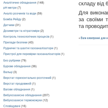
Аналітичне обладнання
(148)
складу від 
pH-метри
(7)
Для викона
Аналіз розчинів та води
(59)
за своїми 
Бомба Рейду
(2)
Датчики
(31)
та проводит
Дозиметри та нітратоміри
(2)
Контроль технологічних процесів
(1)
«
Ваги електронні для 
Прилади безпеки
(43)
Рудничні та шахтні газоаналізатори
(1)
Пристрої для перевірки газоаналізаторів
(1)
Без рубрики
(79)
Бурове обладнання
(36)
Вальці
(3)
Верстат горизонтально-розточний
(1)
Верстат продовжній
(1)
Вагове обладнання
(1)
Вибухозахисне обладнання
(207)
Вибухозахисні термокожухи
(12)
Сповіщувачі
(16)