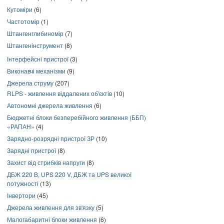
Кутоміри
(6)
Частотомір
(1)
Штангенглибиномір
(7)
Штангенінструмент
(8)
Інтерфейсні пристрої
(3)
Виконавчі механізми
(9)
Джерела струму
(207)
RLPS - живлення віддалених об'єктів
(10)
Автономні джерела живлення
(6)
Бюджетні блоки безперебійного живлення (ББП)
«РАПАН»
(4)
Зарядно-розрядні пристрої ЗР
(10)
Зарядні пристрої
(8)
Захист від стрибків напруги
(8)
ДБЖ 220 В, UPS 220 V, ДБЖ та UPS великої
потужності
(13)
Інвертори
(45)
Джерела живлення для зв'язку
(5)
Малогабаритні блоки живлення
(6)