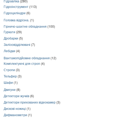
Гідравліка
(280)
Гідроінструмент
(113)
Гідроциліндри
(6)
Головка відрізна.
(1)
Гірничо-шахтне обладнання
(100)
Гуркати
(29)
Дробарки
(5)
Залізовідділювачі
(7)
Лебідки
(4)
Вантажопідйомне обладнання
(12)
Комплектуючі для строп
(4)
Стропи
(3)
Тельфер
(3)
Шафи
(1)
Двигуни
(8)
Детектори жучків
(6)
Детектори прихованих відеокамер
(3)
Дискові ножиці
(1)
Дифманометри
(1)