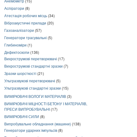
Анемометр
(15)
Аспіратори
(8)
Атестація робочих місць
(34)
Віброакустичні прилади
(20)
Газоаналізатори
(57)
Генератори трасувальні
(5)
Глибиноміри
(1)
Дефектоскопи
(136)
Вихрострумові перетворювачі
(17)
Вихрострумові стандартні зразки
(7)
Зразки шорсткості
(21)
Ультразвукові перетворювачі
(5)
Ультразвукові стандартні зразки
(15)
ВИМІРЮВАЧІ ВОЛОГИ МАТЕРІАЛІВ
(3)
ВИМІРЮВАЧІ МІЦНОСТІ БЕТОНУ І МАТЕРІАЛІВ,
ПРЕСИ ВИПРОБУВАЛЬНІ
(17)
ВИМІРЮВАЧІ СИЛИ
(8)
Випробувальне обладнання (машини)
(138)
Генератори ударних імпульсів
(8)