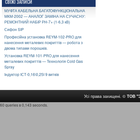
СВІЖІ ЗАПИСИ
МУФТА КАБЕЛЬНА БАГАТОФУНКЦІОНАЛЬНА
МКМ-2002 — АНАЛОГ ЗАМІНА НА СУЧАСНУ:
РЕМОНТНИЙ НАБІР РН-7+ (1-6,3 кВ)
Сифон SIP
Професійна установка REYM-102-PRO для
нанесення металевих покриттів — робота з
двома типами порошків.
Установка REYM-101-PRO для нанесення
металевих покриттів — Технологія Cold Gas
Spray
Індуктор ІСТ-0,16\0,25І 9 витків
Усі права захищені. ©
ТОВ 
60 queries в 0,143 seconds.