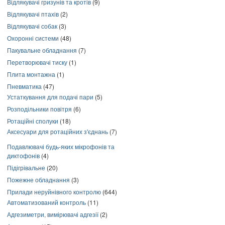
Відлякувачі гризунів та кротів
(9)
Відлякувачі птахів
(2)
Відлякувачі собак
(3)
Охоронні системи
(48)
Пакувальне обладнання
(7)
Перетворювачі тиску
(1)
Плита монтажна
(1)
Пневматика
(47)
Устаткування для подачі пари
(5)
Розподільники повітря
(6)
Ротаційні сполуки
(18)
Аксесуари для ротаційних з'єднань
(7)
Подавлювачі будь-яких мікрофонів та
диктофонів
(4)
Підігрівальне
(20)
Пожежне обладнання
(3)
Прилади неруйнівного контролю
(644)
Автоматизований контроль
(11)
Адгезиметри, вимірювачі адгезії
(2)