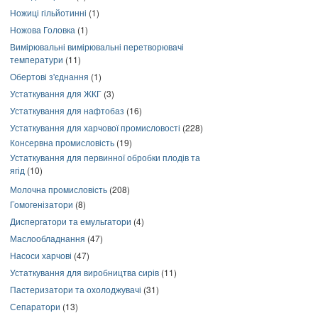
Ножиці гільйотинні
(1)
Ножова Головка
(1)
Вимірювальні вимірювальні перетворювачі
температури
(11)
Обертові з'єднання
(1)
Устаткування для ЖКГ
(3)
Устаткування для нафтобаз
(16)
Устаткування для харчової промисловості
(228)
Консервна промисловість
(19)
Устаткування для первинної обробки плодів та
ягід
(10)
Молочна промисловість
(208)
Гомогенізатори
(8)
Диспергатори та емульгатори
(4)
Маслообладнання
(47)
Насоси харчові
(47)
Устаткування для виробництва сирів
(11)
Пастеризатори та охолоджувачі
(31)
Сепаратори
(13)