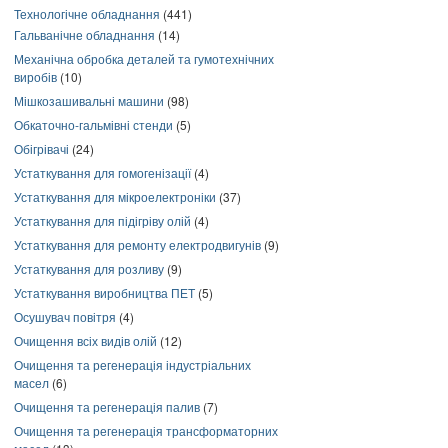
Технологічне обладнання
(441)
Гальванічне обладнання
(14)
Механічна обробка деталей та гумотехнічних
виробів
(10)
Мішкозашивальні машини
(98)
Обкаточно-гальмівні стенди
(5)
Обігрівачі
(24)
Устаткування для гомогенізації
(4)
Устаткування для мікроелектроніки
(37)
Устаткування для підігріву олій
(4)
Устаткування для ремонту електродвигунів
(9)
Устаткування для розливу
(9)
Устаткування виробництва ПЕТ
(5)
Осушувач повітря
(4)
Очищення всіх видів олій
(12)
Очищення та регенерація індустріальних
масел
(6)
Очищення та регенерація палив
(7)
Очищення та регенерація трансформаторних