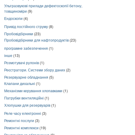
Ультразвукові прилади дефектоскопії бетону,
товщиноміри
(9)
Ендоскопи
(4)
Привід постійного струму
(8)
Пробовідбірники
(23)
Пробовідбірники для нафтопродуктів
(23)
програмне забезпечення
(1)
інше
(13)
Розмотувачі рулонів
(1)
Реєстратори. Системи збору даних
(2)
Резервуарне обладнання
(5)
Клапани дихальні
(1)
Механізми керування хлопавками
(1)
Патрубки вентиляційні
(1)
Хлопушки для резервуарів
(1)
Реле часу електронні
(3)
Ремонтні послуги
(3)
Ремонтні комплекси
(19)
Рентгенівське обладнання
(9)