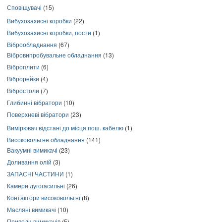
Сповіщувачі
(15)
Вибухозахисні коробки
(22)
Вибухозахисні коробки, пости
(1)
Віброобладнання
(67)
Вібровипробувальне обладнання
(13)
Віброплити
(6)
Віброрейки
(4)
Вібростоли
(7)
Глибинні вібратори
(10)
Поверхневі вібратори
(23)
Вимірювач відстані до місця пош. кабелю
(1)
Високовольтне обладнання
(141)
Вакуумні вимикачі
(23)
Доливання олій
(3)
ЗАПАСНІ ЧАСТИНИ
(1)
Камери дугогасильні
(26)
Контактори високовольтні
(8)
Масляні вимикачі
(10)
Приводи вимикачів
(5)