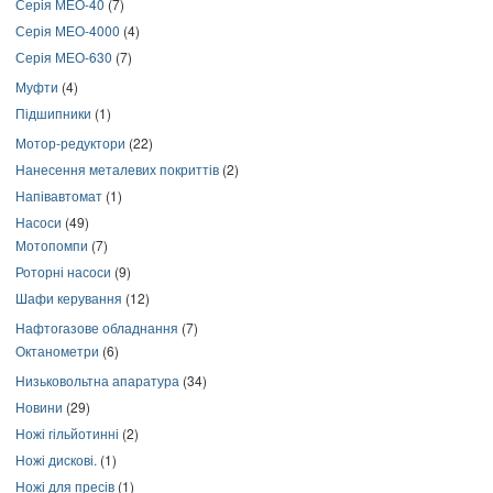
Серія МЕО-40
(7)
Серія МЕО-4000
(4)
Серія МЕО-630
(7)
Муфти
(4)
Підшипники
(1)
Мотор-редуктори
(22)
Нанесення металевих покриттів
(2)
Напівавтомат
(1)
Насоси
(49)
Мотопомпи
(7)
Роторні насоси
(9)
Шафи керування
(12)
Нафтогазове обладнання
(7)
Октанометри
(6)
Низьковольтна апаратура
(34)
Новини
(29)
Ножі гільйотинні
(2)
Ножі дискові.
(1)
Ножі для пресів
(1)