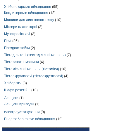
Хлібопекарське обладнання
(95)
Кондитерське обладнання
(12)
Машини для листкового тесту
(10)
Міксери планетарні
(2)
Мукопросіювачі
(2)
Печі
(26)
Предрасстойки
(2)
Тістоділителі (тестоділільні машини)
(7)
Тістозакатні машини
(4)
Тістомісильні машини (тістоміси)
(10)
Тістоокруглювачі (тістоокруглювачі)
(4)
Хліборізки
(3)
Шафи розстійні
(10)
Ланцюги
(1)
Ланцюги приводні
(1)
електроустаткування
(9)
Енергозберігаюче обладнання
(12)