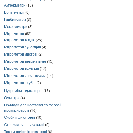
Амперметри
(10)
Вольтметри
(8)
Глибиноміри
(3)
Мегаомметри
(3)
Мікрометри
(82)
Мікрометри гладкі
(26)
Мікрометри зубомірні
(4)
Мікрометри листові
(2)
Мікрометри призматичні
(15)
Мікрометри важільні
(17)
Мікрометри зі вставками
(14)
Мікрометри трубні
(3)
Нутроміри індикаторні
(15)
Омметри
(4)
Прилади для нафтової та газової
промисловості
(16)
Скоби індикаторні
(10)
Стенкоміри індикаторні
(5)
Товщиноміри індикаторні
(6)