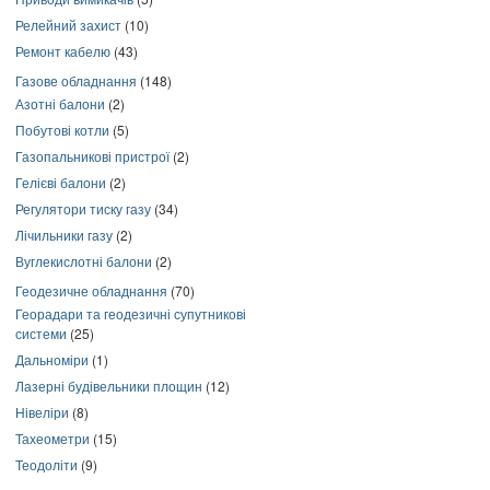
Релейний захист
(10)
Ремонт кабелю
(43)
Газове обладнання
(148)
Азотні балони
(2)
Побутові котли
(5)
Газопальникові пристрої
(2)
Гелієві балони
(2)
Регулятори тиску газу
(34)
Лічильники газу
(2)
Вуглекислотні балони
(2)
Геодезичне обладнання
(70)
Георадари та геодезичні супутникові
системи
(25)
Дальноміри
(1)
Лазерні будівельники площин
(12)
Нівеліри
(8)
Тахеометри
(15)
Теодоліти
(9)