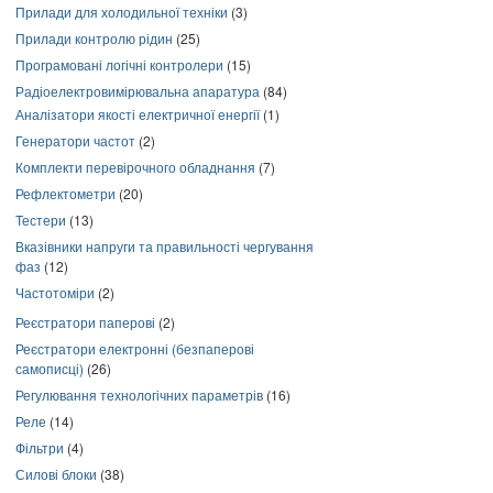
Прилади для холодильної техніки
(3)
Прилади контролю рідин
(25)
Програмовані логічні контролери
(15)
Радіоелектровимірювальна апаратура
(84)
Аналізатори якості електричної енергії
(1)
Генератори частот
(2)
Комплекти перевірочного обладнання
(7)
Рефлектометри
(20)
Тестери
(13)
Вказівники напруги та правильності чергування
фаз
(12)
Частотоміри
(2)
Реєстратори паперові
(2)
Реєстратори електронні (безпаперові
самописці)
(26)
Регулювання технологічних параметрів
(16)
Реле
(14)
Фільтри
(4)
Силові блоки
(38)