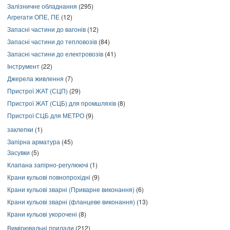
Залізничне обладнання
(295)
Агрегати ОПЕ, ПЕ
(12)
Запасні частини до вагонів
(12)
Запасні частини до тепловозів
(84)
Запасні частини до електровозів
(41)
Інструмент
(22)
Джерела живлення
(7)
Пристрої ЖАТ (СЦП)
(29)
Пристрої ЖАТ (СЦБ) для промшляхів
(8)
Пристрої СЦБ для МЕТРО
(9)
заклепки
(1)
Запірна арматура
(45)
Засувки
(5)
Клапана запірно-регулюючі
(1)
Крани кульові повнопрохідні
(9)
Крани кульові зварні (Приварне виконання)
(6)
Крани кульові зварні (фланцеве виконання)
(13)
Крани кульові укорочені
(8)
Вимірювальні прилади
(212)