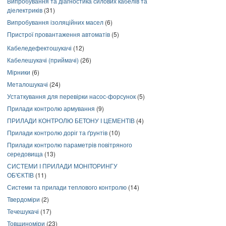
Випробування та діагностика силових кабелів та
діелектриків
(31)
Випробування ізоляційних масел
(6)
Пристрої провантаження автоматів
(5)
Кабеледефектошукачі
(12)
Кабелешукачі (приймачі)
(26)
Мірники
(6)
Металошукачі
(24)
Устаткування для перевірки насос-форсунок
(5)
Прилади контролю армування
(9)
ПРИЛАДИ КОНТРОЛЮ БЕТОНУ І ЦЕМЕНТІВ
(4)
Прилади контролю доріг та ґрунтів
(10)
Прилади контролю параметрів повітряного
середовища
(13)
СИСТЕМИ І ПРИЛАДИ МОНІТОРИНГУ
ОБ'ЄКТІВ
(11)
Системи та прилади теплового контролю
(14)
Твердоміри
(2)
Течешукачі
(17)
Товщиноміри
(23)