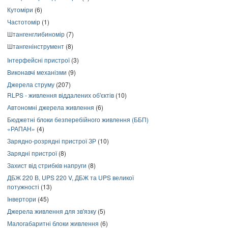
Кутоміри
(6)
Частотомір
(1)
Штангенглибиномір
(7)
Штангенінструмент
(8)
Інтерфейсні пристрої
(3)
Виконавчі механізми
(9)
Джерела струму
(207)
RLPS - живлення віддалених об'єктів
(10)
Автономні джерела живлення
(6)
Бюджетні блоки безперебійного живлення (ББП)
«РАПАН»
(4)
Зарядно-розрядні пристрої ЗР
(10)
Зарядні пристрої
(8)
Захист від стрибків напруги
(8)
ДБЖ 220 В, UPS 220 V, ДБЖ та UPS великої
потужності
(13)
Інвертори
(45)
Джерела живлення для зв'язку
(5)
Малогабаритні блоки живлення
(6)