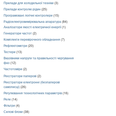
Прилади для холодильної техніки
(3)
Прилади контролю рідин
(25)
Програмовані логічні контролери
(15)
Радіоелектровимірювальна апаратура
(84)
Аналізатори якості електричної енергії
(1)
Генератори частот
(2)
Комплекти перевірочного обладнання
(7)
Рефлектометри
(20)
Тестери
(13)
Вказівники напруги та правильності чергування
фаз
(12)
Частотоміри
(2)
Реєстратори паперові
(2)
Реєстратори електронні (безпаперові
самописці)
(26)
Регулювання технологічних параметрів
(16)
Реле
(14)
Фільтри
(4)
Силові блоки
(38)