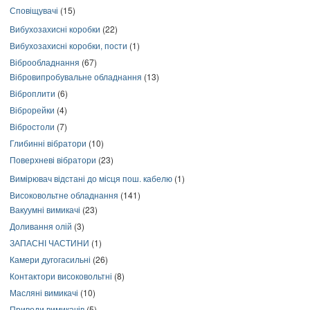
Сповіщувачі
(15)
Вибухозахисні коробки
(22)
Вибухозахисні коробки, пости
(1)
Віброобладнання
(67)
Вібровипробувальне обладнання
(13)
Віброплити
(6)
Віброрейки
(4)
Вібростоли
(7)
Глибинні вібратори
(10)
Поверхневі вібратори
(23)
Вимірювач відстані до місця пош. кабелю
(1)
Високовольтне обладнання
(141)
Вакуумні вимикачі
(23)
Доливання олій
(3)
ЗАПАСНІ ЧАСТИНИ
(1)
Камери дугогасильні
(26)
Контактори високовольтні
(8)
Масляні вимикачі
(10)
Приводи вимикачів
(5)