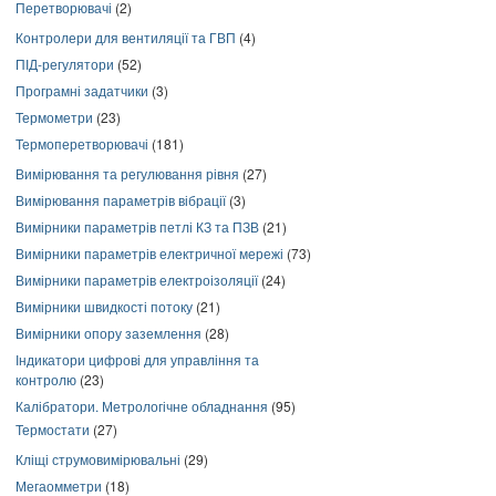
Перетворювачі
(2)
Контролери для вентиляції та ГВП
(4)
ПІД-регулятори
(52)
Програмні задатчики
(3)
Термометри
(23)
Термоперетворювачі
(181)
Вимірювання та регулювання рівня
(27)
Вимірювання параметрів вібрації
(3)
Вимірники параметрів петлі КЗ та ПЗВ
(21)
Вимірники параметрів електричної мережі
(73)
Вимірники параметрів електроізоляції
(24)
Вимірники швидкості потоку
(21)
Вимірники опору заземлення
(28)
Індикатори цифрові для управління та
контролю
(23)
Калібратори. Метрологічне обладнання
(95)
Термостати
(27)
Кліщі струмовимірювальні
(29)
Мегаомметри
(18)