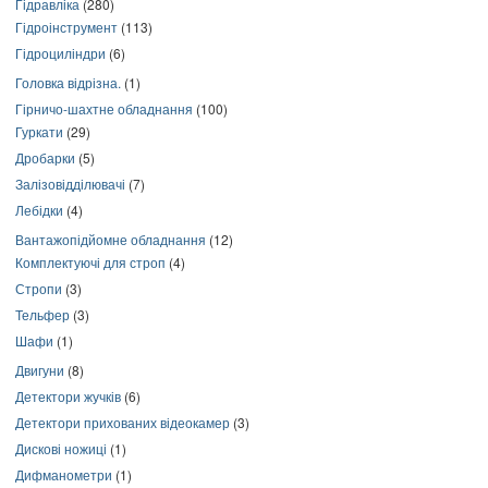
Гідравліка
(280)
Гідроінструмент
(113)
Гідроциліндри
(6)
Головка відрізна.
(1)
Гірничо-шахтне обладнання
(100)
Гуркати
(29)
Дробарки
(5)
Залізовідділювачі
(7)
Лебідки
(4)
Вантажопідйомне обладнання
(12)
Комплектуючі для строп
(4)
Стропи
(3)
Тельфер
(3)
Шафи
(1)
Двигуни
(8)
Детектори жучків
(6)
Детектори прихованих відеокамер
(3)
Дискові ножиці
(1)
Дифманометри
(1)