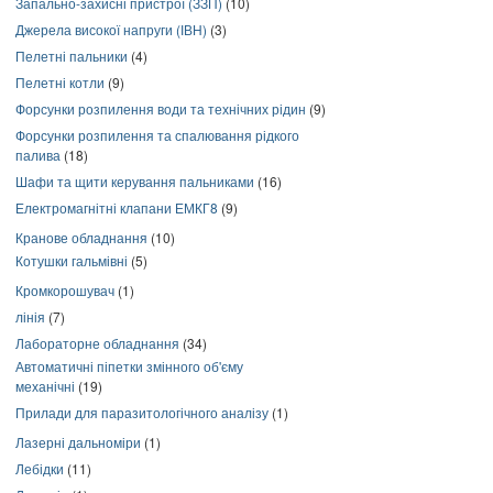
Запально-захисні пристрої (ЗЗП)
(10)
Джерела високої напруги (ІВН)
(3)
Пелетні пальники
(4)
Пелетні котли
(9)
Форсунки розпилення води та технічних рідин
(9)
Форсунки розпилення та спалювання рідкого
палива
(18)
Шафи та щити керування пальниками
(16)
Електромагнітні клапани ЕМКГ8
(9)
Кранове обладнання
(10)
Котушки гальмівні
(5)
Кромкорошувач
(1)
лінія
(7)
Лабораторне обладнання
(34)
Автоматичні піпетки змінного об'єму
механічні
(19)
Прилади для паразитологічного аналізу
(1)
Лазерні дальноміри
(1)
Лебідки
(11)