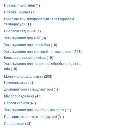
Ножиці гільйотинні
(1)
Ножова Головка
(1)
Вимірювальні вимірювальні перетворювачі
температури
(11)
Обертові з'єднання
(1)
Устаткування для ЖКГ
(3)
Устаткування для нафтобаз
(16)
Устаткування для харчової промисловості
(228)
Консервна промисловість
(19)
Устаткування для первинної обробки плодів та
ягід
(10)
Молочна промисловість
(208)
Гомогенізатори
(8)
Диспергатори та емульгатори
(4)
Маслообладнання
(47)
Насоси харчові
(47)
Устаткування для виробництва сирів
(11)
Пастеризатори та охолоджувачі
(31)
Сепаратори
(13)