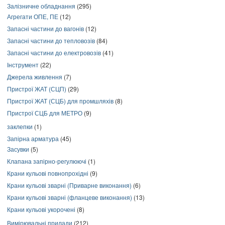
Залізничне обладнання
(295)
Агрегати ОПЕ, ПЕ
(12)
Запасні частини до вагонів
(12)
Запасні частини до тепловозів
(84)
Запасні частини до електровозів
(41)
Інструмент
(22)
Джерела живлення
(7)
Пристрої ЖАТ (СЦП)
(29)
Пристрої ЖАТ (СЦБ) для промшляхів
(8)
Пристрої СЦБ для МЕТРО
(9)
заклепки
(1)
Запірна арматура
(45)
Засувки
(5)
Клапана запірно-регулюючі
(1)
Крани кульові повнопрохідні
(9)
Крани кульові зварні (Приварне виконання)
(6)
Крани кульові зварні (фланцеве виконання)
(13)
Крани кульові укорочені
(8)
Вимірювальні прилади
(212)