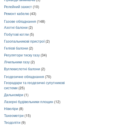
Релейний захист
(10)
Ремонт кабелю
(43)
Газове обладнання
(148)
Азотні балони
(2)
Побутові котли
(5)
Газопальникові пристрої
(2)
Гелієві балони
(2)
Регулятори тиску газу
(34)
Лічильники газу
(2)
Вуглекислотні балони
(2)
Геодезичне обладнання
(70)
Георадари та геодезичні супутникові
системи
(25)
Дальноміри
(1)
Лазерні будівельники площин
(12)
Нівеліри
(8)
Тахеометри
(15)
Теодоліти
(9)