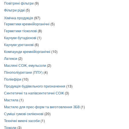
Повітряні фільтри
(9)
Фільтри рідкі
(5)
Хімічна продукція
(97)
Герметики кремнійорганічні
(5)
Герметики тіоколові
(8)
Каучуки бутадієнові
(1)
Каучуки уретанові
(6)
Компаунди кремнійорганічні
(10)
Латекси
(2)
Масляні СОЖ, емульсоли
(2)
Пінополіуретани (ППУ)
(4)
Поліефіри
(10)
Продукція будівельного призначення
(13)
Синтетичні та напівсинтетичні СОЖ
(3)
Мастила
(1)
Мастило для прес-форм та виготовлення ЗБВ
(1)
Суміші гумові силіконові
(20)
Технічні миючі засоби
(1)
Тіоколи
(3)