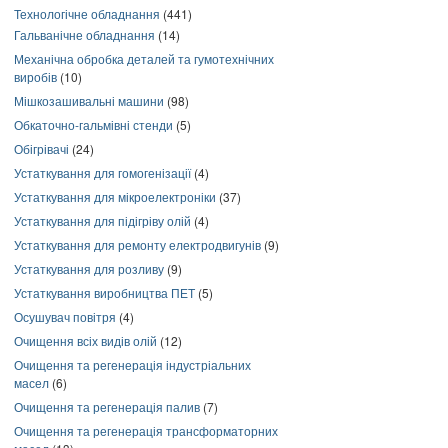
Технологічне обладнання
(441)
Гальванічне обладнання
(14)
Механічна обробка деталей та гумотехнічних
виробів
(10)
Мішкозашивальні машини
(98)
Обкаточно-гальмівні стенди
(5)
Обігрівачі
(24)
Устаткування для гомогенізації
(4)
Устаткування для мікроелектроніки
(37)
Устаткування для підігріву олій
(4)
Устаткування для ремонту електродвигунів
(9)
Устаткування для розливу
(9)
Устаткування виробництва ПЕТ
(5)
Осушувач повітря
(4)
Очищення всіх видів олій
(12)
Очищення та регенерація індустріальних
масел
(6)
Очищення та регенерація палив
(7)
Очищення та регенерація трансформаторних