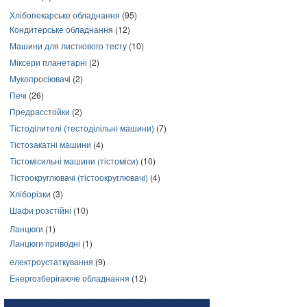
Хлібопекарське обладнання
(95)
Кондитерське обладнання
(12)
Машини для листкового тесту
(10)
Міксери планетарні
(2)
Мукопросіювачі
(2)
Печі
(26)
Предрасстойки
(2)
Тістоділителі (тестоділільні машини)
(7)
Тістозакатні машини
(4)
Тістомісильні машини (тістоміси)
(10)
Тістоокруглювачі (тістоокруглювачі)
(4)
Хліборізки
(3)
Шафи розстійні
(10)
Ланцюги
(1)
Ланцюги приводні
(1)
електроустаткування
(9)
Енергозберігаюче обладнання
(12)