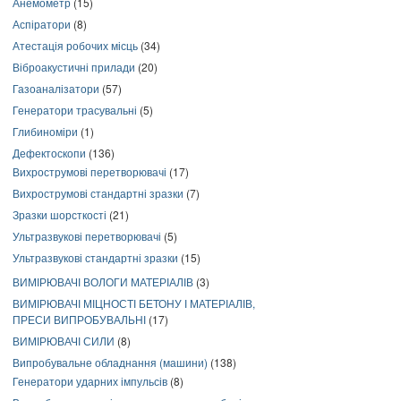
Анемометр
(15)
Аспіратори
(8)
Атестація робочих місць
(34)
Віброакустичні прилади
(20)
Газоаналізатори
(57)
Генератори трасувальні
(5)
Глибиноміри
(1)
Дефектоскопи
(136)
Вихрострумові перетворювачі
(17)
Вихрострумові стандартні зразки
(7)
Зразки шорсткості
(21)
Ультразвукові перетворювачі
(5)
Ультразвукові стандартні зразки
(15)
ВИМІРЮВАЧІ ВОЛОГИ МАТЕРІАЛІВ
(3)
ВИМІРЮВАЧІ МІЦНОСТІ БЕТОНУ І МАТЕРІАЛІВ,
ПРЕСИ ВИПРОБУВАЛЬНІ
(17)
ВИМІРЮВАЧІ СИЛИ
(8)
Випробувальне обладнання (машини)
(138)
Генератори ударних імпульсів
(8)