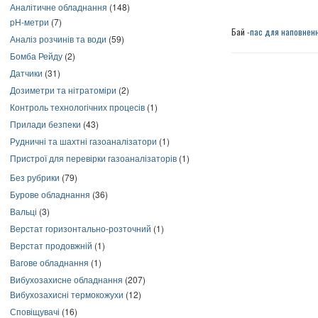
Аналітичне обладнання
(148)
pH-метри
(7)
Бай
-пас для наповненн
Аналіз розчинів та води
(59)
Бомба Рейду
(2)
Датчики
(31)
Дозиметри та нітратоміри
(2)
Контроль технологічних процесів
(1)
Прилади безпеки
(43)
Рудничні та шахтні газоаналізатори
(1)
Пристрої для перевірки газоаналізаторів
(1)
Без рубрики
(79)
Бурове обладнання
(36)
Вальці
(3)
Верстат горизонтально-розточний
(1)
Верстат продовжній
(1)
Вагове обладнання
(1)
Вибухозахисне обладнання
(207)
Вибухозахисні термокожухи
(12)
Сповіщувачі
(16)