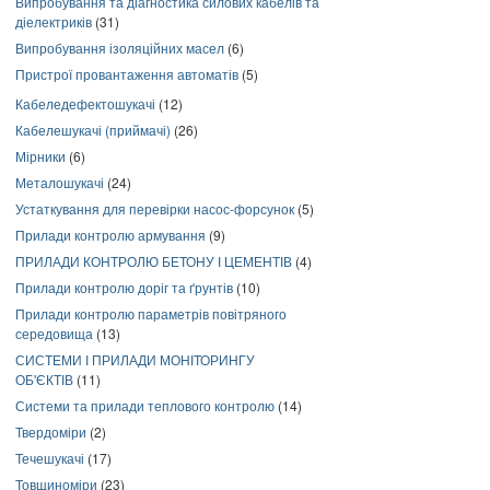
Випробування та діагностика силових кабелів та
діелектриків
(31)
Випробування ізоляційних масел
(6)
Пристрої провантаження автоматів
(5)
Кабеледефектошукачі
(12)
Кабелешукачі (приймачі)
(26)
Мірники
(6)
Металошукачі
(24)
Устаткування для перевірки насос-форсунок
(5)
Прилади контролю армування
(9)
ПРИЛАДИ КОНТРОЛЮ БЕТОНУ І ЦЕМЕНТІВ
(4)
Прилади контролю доріг та ґрунтів
(10)
Прилади контролю параметрів повітряного
середовища
(13)
СИСТЕМИ І ПРИЛАДИ МОНІТОРИНГУ
ОБ'ЄКТІВ
(11)
Системи та прилади теплового контролю
(14)
Твердоміри
(2)
Течешукачі
(17)
Товщиноміри
(23)