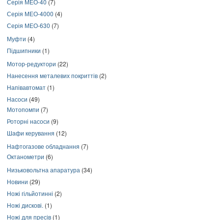
Серія МЕО-40
(7)
Серія МЕО-4000
(4)
Серія МЕО-630
(7)
Муфти
(4)
Підшипники
(1)
Мотор-редуктори
(22)
Нанесення металевих покриттів
(2)
Напівавтомат
(1)
Насоси
(49)
Мотопомпи
(7)
Роторні насоси
(9)
Шафи керування
(12)
Нафтогазове обладнання
(7)
Октанометри
(6)
Низьковольтна апаратура
(34)
Новини
(29)
Ножі гільйотинні
(2)
Ножі дискові.
(1)
Ножі для пресів
(1)