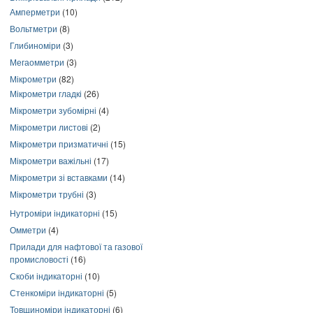
Амперметри
(10)
Вольтметри
(8)
Глибиноміри
(3)
Мегаомметри
(3)
Мікрометри
(82)
Мікрометри гладкі
(26)
Мікрометри зубомірні
(4)
Мікрометри листові
(2)
Мікрометри призматичні
(15)
Мікрометри важільні
(17)
Мікрометри зі вставками
(14)
Мікрометри трубні
(3)
Нутроміри індикаторні
(15)
Омметри
(4)
Прилади для нафтової та газової
промисловості
(16)
Скоби індикаторні
(10)
Стенкоміри індикаторні
(5)
Товщиноміри індикаторні
(6)