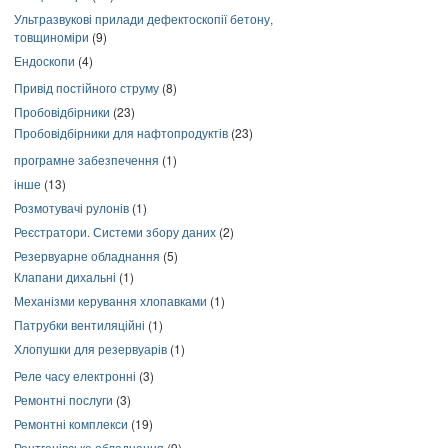
Ультразвукові прилади дефектоскопії бетону,
товщиноміри
(9)
Ендоскопи
(4)
Привід постійного струму
(8)
Пробовідбірники
(23)
Пробовідбірники для нафтопродуктів
(23)
програмне забезпечення
(1)
інше
(13)
Розмотувачі рулонів
(1)
Реєстратори. Системи збору даних
(2)
Резервуарне обладнання
(5)
Клапани дихальні
(1)
Механізми керування хлопавками
(1)
Патрубки вентиляційні
(1)
Хлопушки для резервуарів
(1)
Реле часу електронні
(3)
Ремонтні послуги
(3)
Ремонтні комплекси
(19)
Рентгенівське обладнання
(9)