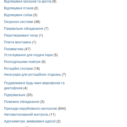
Відлякувачі гризунів та кротів
(9)
Відлякувачі птахів
(2)
Відлякувачі собак
(3)
Охоронні системи
(48)
Пакувальне обладнання
(7)
Перетворювачі тиску
(1)
Плита монтажна
(1)
Пневматика
(47)
Устаткування для подачі пари
(5)
Розподільники повітря
(6)
Ротаційні сполуки
(18)
Аксесуари для ротаційних з'єднань
(7)
Подавлювачі будь-яких мікрофонів та
диктофонів
(4)
Підігрівальне
(20)
Пожежне обладнання
(3)
Прилади неруйнівного контролю
(644)
Автоматизований контроль
(11)
Адгезиметри, вимірювачі адгезії
(2)