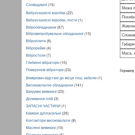
Сповіщувачі
(15)
Межа п
Вибухозахисні коробки
(22)
Похибк
Вибухозахисні коробки, пости
(1)
Живлен
Віброобладнання
(67)
Вібровипробувальне обладнання
(13)
Спожив
Віброплити
(6)
Габари
Віброрейки
(4)
Маса, н
Вібростоли
(7)
Глибинні вібратори
(10)
Поверхневі вібратори
(23)
Гігрометр
Вимірювач відстані до місця пош. кабелю
(1)
Високовольтне обладнання
(141)
Вакуумні вимикачі
(23)
Доливання олій
(3)
ЗАПАСНІ ЧАСТИНИ
(1)
Камери дугогасильні
(26)
Контактори високовольтні
(8)
Масляні вимикачі
(10)
Приводи вимикачів
(5)