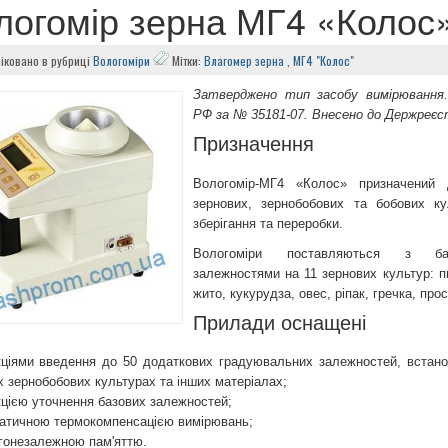
логомір зерна МГ4 «Колос
іковано в рубриці
Вологоміри
Мітки:
Влагомер зерна
,
МГ4 "Колос"
Затверджено тип засобу вимірювання
РФ за № 35181-07. Внесено до Держреєст
Призначення
Вологомір-МГ4 «Колос» призначений 
зернових, зернобобових та бобових ку
зберігання та переробки.
Вологоміри поставляються з ба
залежностями на 11 зернових культур: п
жито, кукурудза, овес, ріпак, гречка, прос
Прилади оснащені
ціями введення до 50 додаткових градуювальних залежностей, встано
х зернобобових культурах та інших матеріалах;
цією уточнення базових залежностей;
атичною термокомпенсацією вимірювань;
гонезалежною пам'яттю.