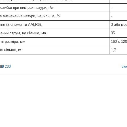
охибки при вимірах натури, г/л
-
а визначення натури, не більше, %
-
ня (2 елементи ААLR6),
3 або ме
аний струм, не більше, ма
35
тні розміри, мм
160 x 120
е більше, кг
1,7
HD 200
Вим