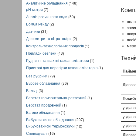
Аналітичне обладнання
(148)
Комп
pH-метри
(7)
Аналіз розчинів та води
(59)
воло
Бомба Рейду
(2)
заси
Датчики
(31)
паку
Дозиметри та нітратоміри
(2)
посіб
Контроль технологічних процесів
(1)
мере
Прилади безпеки
(43)
Техні
Рудничні та шахтні газоаналізатори
(1)
Пристрої для перевірки газоаналізаторів
(1)
Найме
Без рубрики
(79)
Бурове обладнання
(36)
Діапаз
Вальці
(3)
Верстат горизонтально-розточний
(1)
Похибк
Верстат продовжній
(1)
у діап
Вагове обладнання
(1)
у діап
Вибухозахисне обладнання
(207)
Вибухозахисні термокожухи
(12)
у діап
Сповіщувачі
(16)
Діапазо