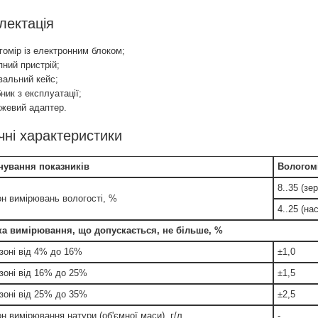
лектація
гомір із електронним блоком;
пний пристрій;
вальний кейс;
ник з експлуатації;
жевий адаптер.
чні характеристики
нування показників
Вологом
8..35 (зер
он вимірювань вологості, %
4..25 (на
а вимірювання, що допускається, не більше, %
азоні від 4% до 16%
±1,0
азоні від 16% до 25%
±1,5
азоні від 25% до 35%
±2,5
н вимірювання натури (об'ємної маси), г/л
-