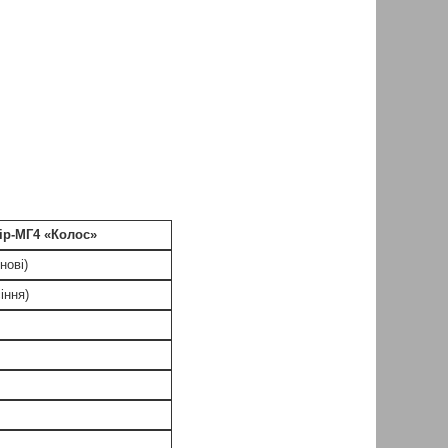
ір-МГ4 «Колос»
нові)
сіння)