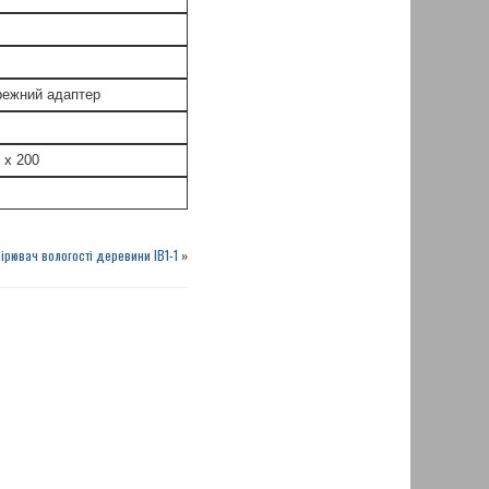
режний адаптер
 x 200
ірювач вологості деревини ІВ1-1
»