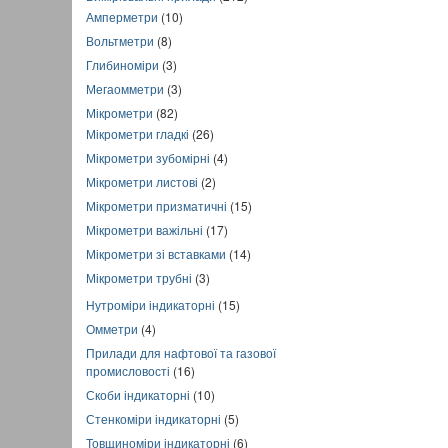
Амперметри
(10)
Вольтметри
(8)
Глибиноміри
(3)
Мегаомметри
(3)
Мікрометри
(82)
Мікрометри гладкі
(26)
Мікрометри зубомірні
(4)
Мікрометри листові
(2)
Мікрометри призматичні
(15)
Мікрометри важільні
(17)
Мікрометри зі вставками
(14)
Мікрометри трубні
(3)
Нутроміри індикаторні
(15)
Омметри
(4)
Прилади для нафтової та газової
промисловості
(16)
Скоби індикаторні
(10)
Стенкоміри індикаторні
(5)
Товщиноміри індикаторні
(6)