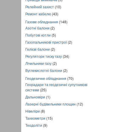
Релейний захист
(10)
Ремонт кабелю
(43)
Газове обладнання
(148)
Азотні балони
(2)
Побутові котли
(5)
Газопальникові пристрої
(2)
Гелієві балони
(2)
Регулятори тиску газу
(34)
Лічильники газу
(2)
Вуглекислотні балони
(2)
Геодезичне обладнання
(70)
Георадари та геодезичні супутникові
системи
(25)
Дальноміри
(1)
Лазерні будівельники площин
(12)
Нівеліри
(8)
Тахеометри
(15)
Теодоліти
(9)