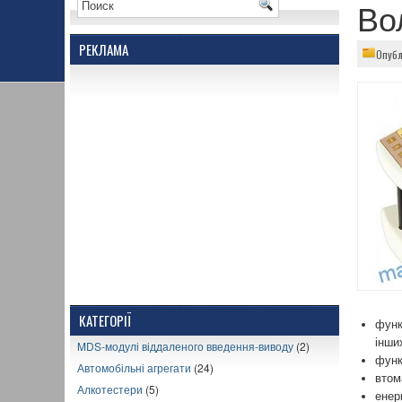
Во
РЕКЛАМА
Опубл
КАТЕГОРІЇ
функ
інши
MDS-модулі віддаленого введення-виводу
(2)
функ
Автомобільні агрегати
(24)
втом
Алкотестери
(5)
енер