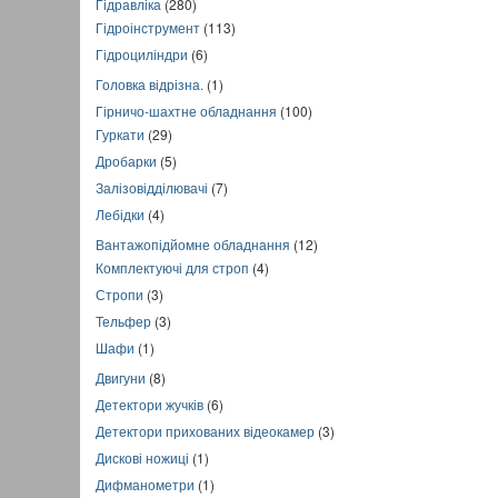
Гідравліка
(280)
Гідроінструмент
(113)
Гідроциліндри
(6)
Головка відрізна.
(1)
Гірничо-шахтне обладнання
(100)
Гуркати
(29)
Дробарки
(5)
Залізовідділювачі
(7)
Лебідки
(4)
Вантажопідйомне обладнання
(12)
Комплектуючі для строп
(4)
Стропи
(3)
Тельфер
(3)
Шафи
(1)
Двигуни
(8)
Детектори жучків
(6)
Детектори прихованих відеокамер
(3)
Дискові ножиці
(1)
Дифманометри
(1)