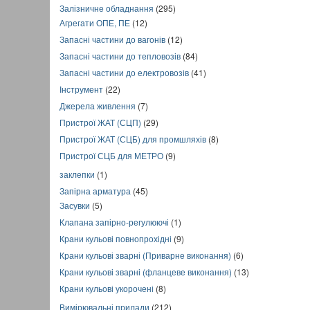
Залізничне обладнання
(295)
Агрегати ОПЕ, ПЕ
(12)
Запасні частини до вагонів
(12)
Запасні частини до тепловозів
(84)
Запасні частини до електровозів
(41)
Інструмент
(22)
Джерела живлення
(7)
Пристрої ЖАТ (СЦП)
(29)
Пристрої ЖАТ (СЦБ) для промшляхів
(8)
Пристрої СЦБ для МЕТРО
(9)
заклепки
(1)
Запірна арматура
(45)
Засувки
(5)
Клапана запірно-регулюючі
(1)
Крани кульові повнопрохідні
(9)
Крани кульові зварні (Приварне виконання)
(6)
Крани кульові зварні (фланцеве виконання)
(13)
Крани кульові укорочені
(8)
Вимірювальні прилади
(212)