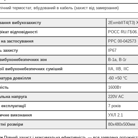
лічний термостат, вбудований в кабель (захист від замерзання)
вання вибухозахисту
2ExmbIIT4(T3) 
ікат відповідності
РОСС RU.ГБ06.
 на застосування
РРС 00-042573
ь захисту
IP67
вибухонебезпечних зон
В-1а, В-1г
рії вибухонебезпечних сумішей
IIA, IIB, IIC
атура довкілля
-60 +50 °C
ість
1600Вт
льна напруга
220V AC
 експлуатації
7 років
тичне виконання
УХЛ 2.1
тні розміри
80x480x500мм
ги
Повний захист і максимальна ефективність — вся заявлена ​​потужніс