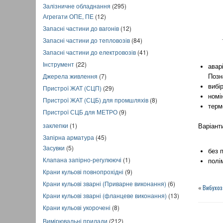
Залізничне обладнання
(295)
Агрегати ОПЕ, ПЕ
(12)
Запасні частини до вагонів
(12)
Запасні частини до тепловозів
(84)
Запасні частини до електровозів
(41)
Інструмент
(22)
авар
Джерела живлення
(7)
Позн
вибі
Пристрої ЖАТ (СЦП)
(29)
номі
Пристрої ЖАТ (СЦБ) для промшляхів
(8)
терм
Пристрої СЦБ для МЕТРО
(9)
заклепки
(1)
Варіант
Запірна арматура
(45)
Засувки
(5)
без 
Клапана запірно-регулюючі
(1)
полі
Крани кульові повнопрохідні
(9)
Крани кульові зварні (Приварне виконання)
(6)
«
Вибухоз
Крани кульові зварні (фланцеве виконання)
(13)
Крани кульові укорочені
(8)
Вимірювальні прилади
(212)