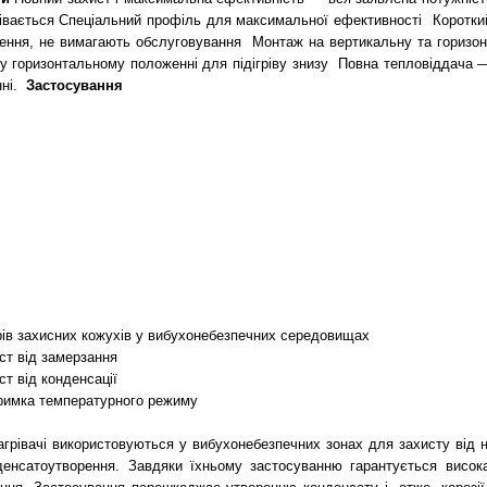
івається
Спеціальний профіль для максимальної ефективності
Коротки
ення, не вимагають обслуговування
Монтаж на вертикальну та горизо
у горизонтальному положенні для підігріву знизу
Повна тепловіддача —
нні.
Застосування
рів захисних кожухів у вибухонебезпечних середовищах
ст від замерзання
ст від конденсації
римка температурного режиму
агрівачі використовуються у вибухонебезпечних зонах для захисту від 
денсатоутворення. Завдяки їхньому застосуванню гарантується висока