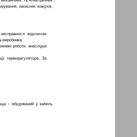
 механічних та електричних
рування, захисних кожухів,
 несправності відключає
у-виробника.
режими роботи, внаслідок
ії терморегулятора. За
ища – вбудований у кабель