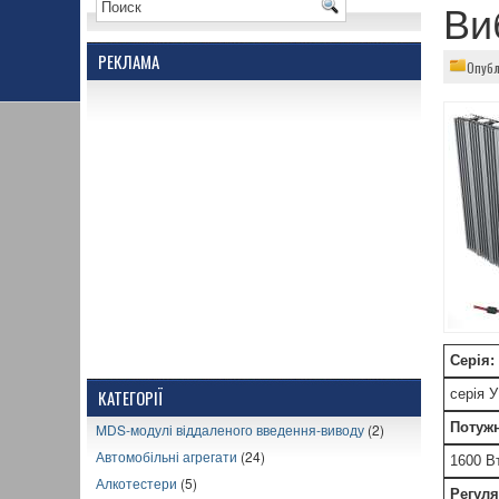
Ви
РЕКЛАМА
Опубл
Серія:
КАТЕГОРІЇ
серія 
Потужн
MDS-модулі віддаленого введення-виводу
(2)
Автомобільні агрегати
(24)
1600 В
Алкотестери
(5)
Регуля