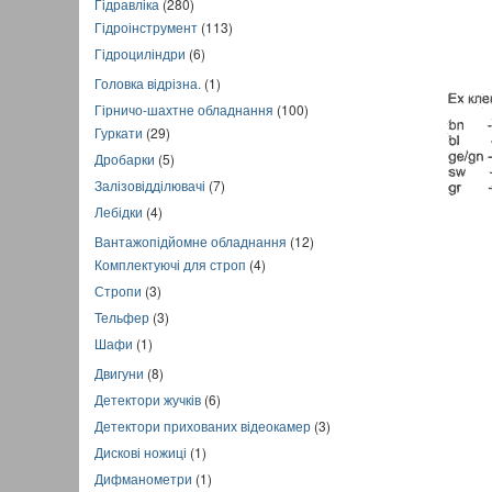
Гідравліка
(280)
Гідроінструмент
(113)
Гідроциліндри
(6)
Головка відрізна.
(1)
Гірничо-шахтне обладнання
(100)
Гуркати
(29)
Дробарки
(5)
Залізовідділювачі
(7)
Лебідки
(4)
Вантажопідйомне обладнання
(12)
Комплектуючі для строп
(4)
Стропи
(3)
Тельфер
(3)
Шафи
(1)
Двигуни
(8)
Детектори жучків
(6)
Детектори прихованих відеокамер
(3)
Дискові ножиці
(1)
Дифманометри
(1)