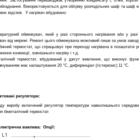
ння. Застосування перешкоджає утворенню конденсату і, отже, корозії
обладнання. Використовуються для обігріву розподільних шаф та шаф ке
вих відсіків.
У нагрівач вбудовано:
ературний обмежувач, який у разі стороннього нагрівання або у разі
івач від мережі. Ремонт цього обмежувача можливий лише за умов завод
біжний термостат, що спрацьовує при переході нагрівача в позаштатні 
ення конвекції, зовнішнього нагріву і т.д.
талічний термостат, вбудований у джгут живлення, що виконує функц
вчуванням має налаштування 20 °С, диференціал (гістерезис) 11 °С.
товані регулятори:
ду виробу включений регулятор температури навколишнього середов
я біметалічний термостат.
електрична важлива:
Опції: