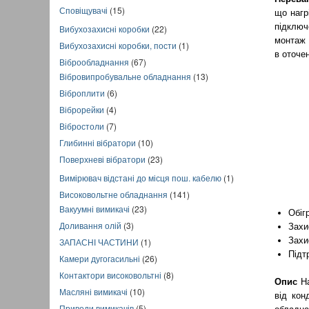
Сповіщувачі
(15)
що нагр
підключ
Вибухозахисні коробки
(22)
монтаж 
Вибухозахисні коробки, пости
(1)
в оточе
Віброобладнання
(67)
Вібровипробувальне обладнання
(13)
Віброплити
(6)
Віброрейки
(4)
Вібростоли
(7)
Глибинні вібратори
(10)
Поверхневі вібратори
(23)
Вимірювач відстані до місця пош. кабелю
(1)
Високовольтне обладнання
(141)
Вакуумні вимикачі
(23)
Обіг
Доливання олій
(3)
Захи
Захи
ЗАПАСНІ ЧАСТИНИ
(1)
Підт
Камери дугогасильні
(26)
Контактори високовольтні
(8)
Опис
Н
Масляні вимикачі
(10)
від кон
Приводи вимикачів
(5)