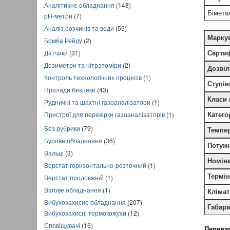
Аналітичне обладнання
(148)
Бімета
pH-метри
(7)
Аналіз розчинів та води
(59)
Марку
Бомба Рейду
(2)
Датчики
(31)
Сертиф
Дозиметри та нітратоміри
(2)
Дозвіл
Контроль технологічних процесів
(1)
Ступін
Прилади безпеки
(43)
Класи 
Рудничні та шахтні газоаналізатори
(1)
Пристрої для перевірки газоаналізаторів
(1)
Катего
Без рубрики
(79)
Темпер
Бурове обладнання
(36)
Потужн
Вальці
(3)
Номіна
Верстат горизонтально-розточний
(1)
Термін
Верстат продовжній
(1)
Вагове обладнання
(1)
Кліма
Вибухозахисне обладнання
(207)
Габари
Вибухозахисні термокожухи
(12)
Сповіщувачі
(16)
Перева