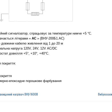
ійний сигналізатор, спрацьовує за температури нижче +5 °C.
ачається літерами «
АС
» (ВНУ-200Б1.АС)
р довжини кабелю живлення від 1 до 20 м
нальна напруга 120V, 24V, 12V АС/DC
остат довкілля +5°, +10°, +40°С.
и покриття:
покриття
мерно-епоксидне порошкове фарбування
ахищений нагрівач ВНУ-1600В
Вибухозах