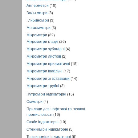
Амперметри
(10)
Вольтметри
(8)
Глибиноміри
(3)
Мегаомметри
(3)
Мікрометри
(82)
Мікрометри гладкі
(26)
Мікрометри зубомірні
(4)
Мікрометри листові
(2)
Мікрометри призматичні
(15)
Мікрометри важільні
(17)
Мікрометри зі вставками
(14)
Мікрометри трубні
(3)
Нутроміри індикаторні
(15)
Омметри
(4)
Прилади для нафтової та газової
промисловості
(16)
Скоби індикаторні
(10)
Стенкоміри індикаторні
(5)
Товщиноміри індикаторні
(6)