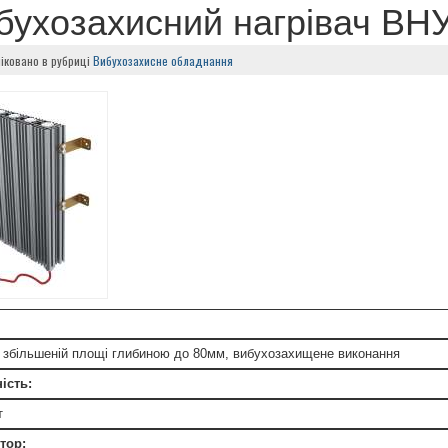
бухозахисний нагрівач ВН
іковано в рубриці
Вибухозахисне обладнання
У збільшеній площі глибиною до 80мм, вибухозахищене виконання
ість:
т
тор: