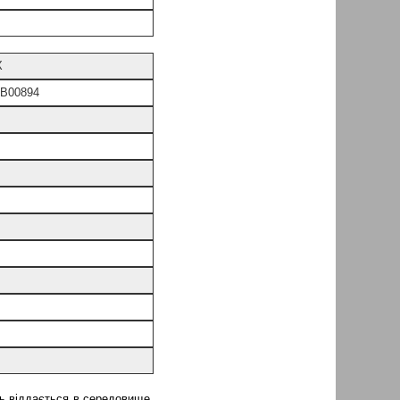
X
B00894
ть віддається в середовище,