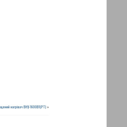
ищений нагрівач ВНУ-1600В1(РТ)
»