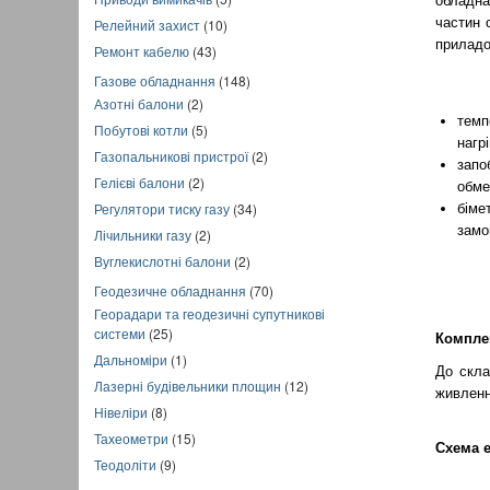
обладна
частин 
Релейний захист
(10)
приладо
Ремонт кабелю
(43)
Газове обладнання
(148)
Азотні балони
(2)
темп
Побутові котли
(5)
нагр
Газопальникові пристрої
(2)
запо
Гелієві балони
(2)
обмеж
Регулятори тиску газу
(34)
біме
замо
Лічильники газу
(2)
Вуглекислотні балони
(2)
Геодезичне обладнання
(70)
Георадари та геодезичні супутникові
системи
(25)
Комплек
Дальноміри
(1)
До скла
Лазерні будівельники площин
(12)
живленн
Нівеліри
(8)
Тахеометри
(15)
Схема 
Теодоліти
(9)