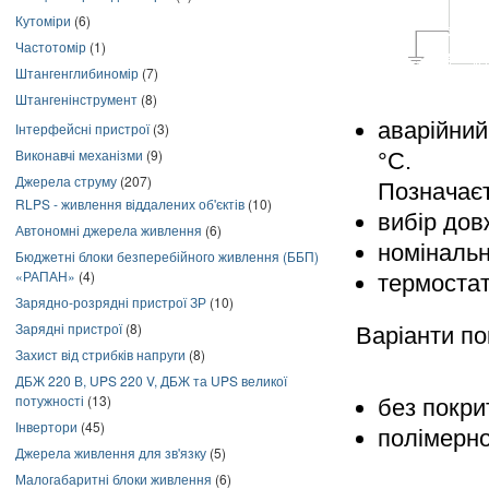
Кутоміри
(6)
Частотомір
(1)
Штангенглибиномір
(7)
Штангенінструмент
(8)
аварійний
Інтерфейсні пристрої
(3)
Виконавчі механізми
(9)
°C.
Джерела струму
(207)
Позначаєт
RLPS - живлення віддалених об'єктів
(10)
вибір дов
Автономні джерела живлення
(6)
номінальн
Бюджетні блоки безперебійного живлення (ББП)
«РАПАН»
(4)
термостат
Зарядно-розрядні пристрої ЗР
(10)
Зарядні пристрої
(8)
Варіанти по
Захист від стрибків напруги
(8)
ДБЖ 220 В, UPS 220 V, ДБЖ та UPS великої
потужності
(13)
без покри
Інвертори
(45)
полімерн
Джерела живлення для зв'язку
(5)
Малогабаритні блоки живлення
(6)