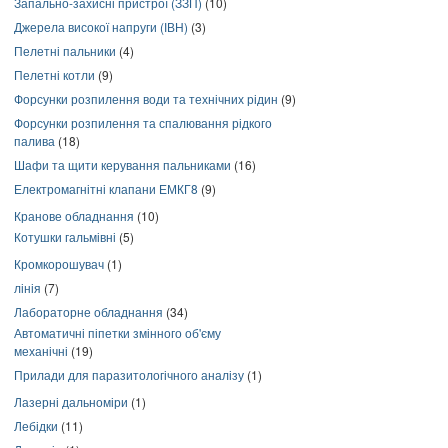
Запально-захисні пристрої (ЗЗП)
(10)
Джерела високої напруги (ІВН)
(3)
Пелетні пальники
(4)
Пелетні котли
(9)
Форсунки розпилення води та технічних рідин
(9)
Форсунки розпилення та спалювання рідкого
палива
(18)
Шафи та щити керування пальниками
(16)
Електромагнітні клапани ЕМКГ8
(9)
Кранове обладнання
(10)
Котушки гальмівні
(5)
Кромкорошувач
(1)
лінія
(7)
Лабораторне обладнання
(34)
Автоматичні піпетки змінного об'єму
механічні
(19)
Прилади для паразитологічного аналізу
(1)
Лазерні дальноміри
(1)
Лебідки
(11)