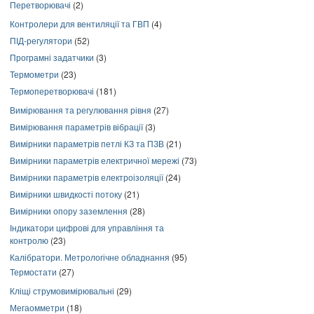
Перетворювачі
(2)
Контролери для вентиляції та ГВП
(4)
ПІД-регулятори
(52)
Програмні задатчики
(3)
Термометри
(23)
Термоперетворювачі
(181)
Вимірювання та регулювання рівня
(27)
Вимірювання параметрів вібрації
(3)
Вимірники параметрів петлі КЗ та ПЗВ
(21)
Вимірники параметрів електричної мережі
(73)
Вимірники параметрів електроізоляції
(24)
Вимірники швидкості потоку
(21)
Вимірники опору заземлення
(28)
Індикатори цифрові для управління та
контролю
(23)
Калібратори. Метрологічне обладнання
(95)
Термостати
(27)
Кліщі струмовимірювальні
(29)
Мегаомметри
(18)