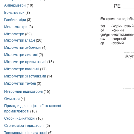
Амперметри
(10)
Вольтметри
(8)
Глибиноміри
(3)
Мегаомметри
(3)
Мікрометри
(82)
Мікрометри гладкі
(26)
Мікрометри зубомірні
(4)
Мікрометри листові
(2)
Мікрометри призматичні
(15)
Мікрометри важільні
(17)
Мікрометри зі вставками
(14)
Мікрометри трубні
(3)
Нутроміри індикаторні
(15)
Омметри
(4)
Прилади для нафтової та газової
промисловості
(16)
Скоби індикаторні
(10)
Стенкоміри індикаторні
(5)
Товщиноміри індикаторні
(6)