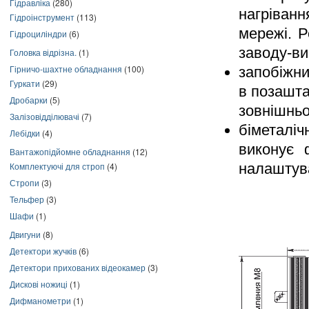
Гідравліка
(280)
нагріванн
Гідроінструмент
(113)
мережі. 
Гідроциліндри
(6)
заводу-ви
Головка відрізна.
(1)
Гірничо-шахтне обладнання
(100)
запобіжни
Гуркати
(29)
в позашта
Дробарки
(5)
зовнішньог
Залізовідділювачі
(7)
біметалі
Лебідки
(4)
виконує 
Вантажопідйомне обладнання
(12)
налаштува
Комплектуючі для строп
(4)
Стропи
(3)
Тельфер
(3)
Шафи
(1)
Двигуни
(8)
Детектори жучків
(6)
Детектори прихованих відеокамер
(3)
Дискові ножиці
(1)
Дифманометри
(1)