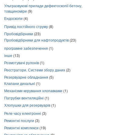
Ультразвукові прилади дефектоскопії бетону,
товщиноміри
(9)
Ендоскопи
(4)
Привід постійного струму
(8)
Пробовідбірники
(23)
Пробовідбірники для нафтопродуктів
(23)
програмне забезпечення
(1)
інше
(13)
Розмотувачі рулонів
(1)
Реєстратори. Системи збору даних
(2)
Резервуарне обладнання
(5)
Клапани дихальні
(1)
Механізми керування хлопавками
(1)
Патрубки вентиляційні
(1)
Хлопушки для резервуарів
(1)
Реле часу електронні
(3)
Ремонтні послуги
(3)
Ремонтні комплекси
(19)
Рентгенівське обладнання
(9)