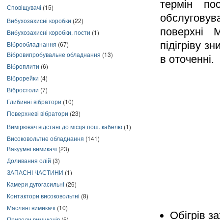
термін п
Сповіщувачі
(15)
обслугов
Вибухозахисні коробки
(22)
поверхні
М
Вибухозахисні коробки, пости
(1)
підігріву з
Віброобладнання
(67)
Вібровипробувальне обладнання
(13)
в оточенні.
Віброплити
(6)
Віброрейки
(4)
Вібростоли
(7)
Глибинні вібратори
(10)
Поверхневі вібратори
(23)
Вимірювач відстані до місця пош. кабелю
(1)
Високовольтне обладнання
(141)
Вакуумні вимикачі
(23)
Доливання олій
(3)
ЗАПАСНІ ЧАСТИНИ
(1)
Камери дугогасильні
(26)
Контактори високовольтні
(8)
Масляні вимикачі
(10)
Обігрів з
Приводи вимикачів
(5)