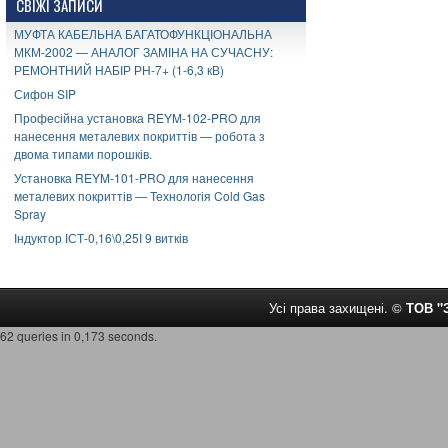
СВІЖІ ЗАПИСИ
МУФТА КАБЕЛЬНА БАГАТОФУНКЦІОНАЛЬНА
МКМ-2002 — АНАЛОГ ЗАМІНА НА СУЧАСНУ:
РЕМОНТНИЙ НАБІР РН-7+ (1-6,3 кВ)
Сифон SIP
Професійна установка REYM-102-PRO для
нанесення металевих покриттів — робота з
двома типами порошків.
Установка REYM-101-PRO для нанесення
металевих покриттів — Технологія Cold Gas
Spray
Індуктор ІСТ-0,16\0,25І 9 витків
Усі права захищені. ©
ТОВ 
62 queries in 0,173 seconds.