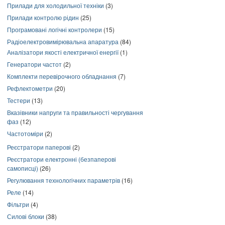
Прилади для холодильної техніки
(3)
Прилади контролю рідин
(25)
Програмовані логічні контролери
(15)
Радіоелектровимірювальна апаратура
(84)
Аналізатори якості електричної енергії
(1)
Генератори частот
(2)
Комплекти перевірочного обладнання
(7)
Рефлектометри
(20)
Тестери
(13)
Вказівники напруги та правильності чергування
фаз
(12)
Частотоміри
(2)
Реєстратори паперові
(2)
Реєстратори електронні (безпаперові
самописці)
(26)
Регулювання технологічних параметрів
(16)
Реле
(14)
Фільтри
(4)
Силові блоки
(38)