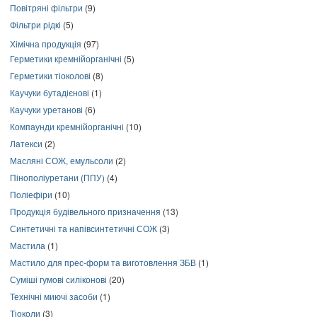
Повітряні фільтри
(9)
Фільтри рідкі
(5)
Хімічна продукція
(97)
Герметики кремнійорганічні
(5)
Герметики тіоколові
(8)
Каучуки бутадієнові
(1)
Каучуки уретанові
(6)
Компаунди кремнійорганічні
(10)
Латекси
(2)
Масляні СОЖ, емульсоли
(2)
Пінополіуретани (ППУ)
(4)
Поліефіри
(10)
Продукція будівельного призначення
(13)
Синтетичні та напівсинтетичні СОЖ
(3)
Мастила
(1)
Мастило для прес-форм та виготовлення ЗБВ
(1)
Суміші гумові силіконові
(20)
Технічні миючі засоби
(1)
Тіоколи
(3)