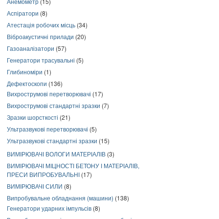
Анемометр
(15)
Аспіратори
(8)
Атестація робочих місць
(34)
Віброакустичні прилади
(20)
Газоаналізатори
(57)
Генератори трасувальні
(5)
Глибиноміри
(1)
Дефектоскопи
(136)
Вихрострумові перетворювачі
(17)
Вихрострумові стандартні зразки
(7)
Зразки шорсткості
(21)
Ультразвукові перетворювачі
(5)
Ультразвукові стандартні зразки
(15)
ВИМІРЮВАЧІ ВОЛОГИ МАТЕРІАЛІВ
(3)
ВИМІРЮВАЧІ МІЦНОСТІ БЕТОНУ І МАТЕРІАЛІВ,
ПРЕСИ ВИПРОБУВАЛЬНІ
(17)
ВИМІРЮВАЧІ СИЛИ
(8)
Випробувальне обладнання (машини)
(138)
Генератори ударних імпульсів
(8)