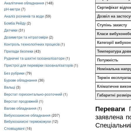
Аналітичне обладнання
(148)
Сертифікат відпо
pH-метри
(7)
Аналіз розчинів та води
(59)
Дозвіл на застос
Бомба Рейду
(2)
Ступінь захисту
Датчики
(31)
Класи вибухонеб
Дозиметри та нітратоміри
(2)
Категорії вибухо
Контроль технологічних процесів
(1)
Прилади безпеки
(43)
Температура довк
Рудничні та шахтні газоаналізатори
(1)
Потужність
Пристрої для перевірки газоаналізаторів
(1)
Номінальна напр
Без рубрики
(79)
Термін експлуатац
Бурове обладнання
(36)
Кліматичне вико
Вальці
(3)
Верстат горизонтально-розточний
(1)
Габаритні розмір
Верстат продовжній
(1)
Переваги
Вагове обладнання
(1)
Вибухозахисне обладнання
(207)
заявлена ​​
Вибухозахисні термокожухи
(12)
Спеціальни
Сповіщувачі
(16)