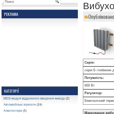
Вибухо
РЕКЛАМА
Опубліковано
Серія:
серія Б глибиною 
Потужність:
600 Вт
КАТЕГОРІЇ
Регулятор:
MDS-модулі віддаленого введення-виводу
(2)
Біметалічний термо
Автомобільні агрегати
(24)
Алкотестери
(5)
Маркування вибу