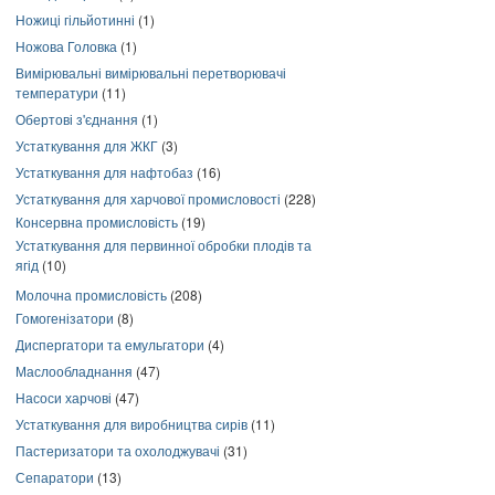
Ножиці гільйотинні
(1)
Ножова Головка
(1)
Вимірювальні вимірювальні перетворювачі
температури
(11)
Обертові з'єднання
(1)
Устаткування для ЖКГ
(3)
Устаткування для нафтобаз
(16)
Устаткування для харчової промисловості
(228)
Консервна промисловість
(19)
Устаткування для первинної обробки плодів та
ягід
(10)
Молочна промисловість
(208)
Гомогенізатори
(8)
Диспергатори та емульгатори
(4)
Маслообладнання
(47)
Насоси харчові
(47)
Устаткування для виробництва сирів
(11)
Пастеризатори та охолоджувачі
(31)
Сепаратори
(13)