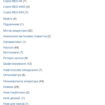
Серія МЕО-40
(7)
Серія МЕО-4000
(4)
Серія МЕО-630
(7)
Муфти
(4)
Підшипники
(1)
Мотор-редуктори
(22)
Нанесення металевих покриттів
(2)
Напівавтомат
(1)
Насоси
(49)
Мотопомпи
(7)
Роторні насоси
(9)
Шафи керування
(12)
Нафтогазове обладнання
(7)
Октанометри
(6)
Низьковольтна апаратура
(34)
Новини
(29)
Ножі гільйотинні
(2)
Ножі дискові.
(1)
Ножі для пресів
(1)