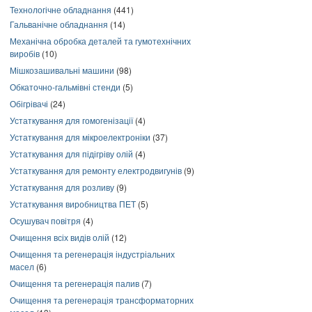
Технологічне обладнання
(441)
Гальванічне обладнання
(14)
Механічна обробка деталей та гумотехнічних
виробів
(10)
Мішкозашивальні машини
(98)
Обкаточно-гальмівні стенди
(5)
Обігрівачі
(24)
Устаткування для гомогенізації
(4)
Устаткування для мікроелектроніки
(37)
Устаткування для підігріву олій
(4)
Устаткування для ремонту електродвигунів
(9)
Устаткування для розливу
(9)
Устаткування виробництва ПЕТ
(5)
Осушувач повітря
(4)
Очищення всіх видів олій
(12)
Очищення та регенерація індустріальних
масел
(6)
Очищення та регенерація палив
(7)
Очищення та регенерація трансформаторних