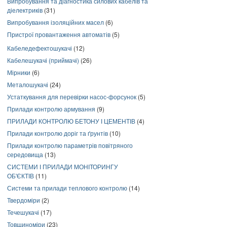
Випробування та діагностика силових кабелів та
діелектриків
(31)
Випробування ізоляційних масел
(6)
Пристрої провантаження автоматів
(5)
Кабеледефектошукачі
(12)
Кабелешукачі (приймачі)
(26)
Мірники
(6)
Металошукачі
(24)
Устаткування для перевірки насос-форсунок
(5)
Прилади контролю армування
(9)
ПРИЛАДИ КОНТРОЛЮ БЕТОНУ І ЦЕМЕНТІВ
(4)
Прилади контролю доріг та ґрунтів
(10)
Прилади контролю параметрів повітряного
середовища
(13)
СИСТЕМИ І ПРИЛАДИ МОНІТОРИНГУ
ОБ'ЄКТІВ
(11)
Системи та прилади теплового контролю
(14)
Твердоміри
(2)
Течешукачі
(17)
Товщиноміри
(23)