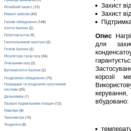
Захист ві
Релейний захист
(10)
Захист ві
Ремонт кабелю
(43)
Підтримк
Газове обладнання
(148)
Азотні балони
(2)
Опис
Нагр
Побутові котли
(5)
Газопальникові пристрої
(2)
для захи
Гелієві балони
(2)
конденса
Регулятори тиску газу
(34)
гарантуєть
Лічильники газу
(2)
Застосува
Вуглекислотні балони
(2)
корозії м
Геодезичне обладнання
(70)
Використо
Георадари та геодезичні супутникові
системи
(25)
керування,
Дальноміри
(1)
вбудовано:
Лазерні будівельники площин
(12)
Нівеліри
(8)
Тахеометри
(15)
Теодоліти
(9)
темпера