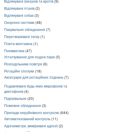
Відлякувачі гризунів та кротів
(9)
Відлякувачі птахів
(2)
Відлякувачі собак
(3)
Охоронні системи
(48)
Пакувальне обладнання
(7)
Перетворювачі тиску
(1)
Плита монтажна
(1)
Пневматика
(47)
Устаткування для подачі пари
(5)
Розподільники повітря
(6)
Ротаційні сполуки
(18)
Аксесуари для ротаційних з'єднань
(7)
Подавлювачі будь-яких мікрофонів та
диктофонів
(4)
Підігрівальне
(20)
Пожежне обладнання
(3)
Прилади неруйнівного контролю
(644)
Автоматизований контроль
(11)
Адгезиметри, вимірювачі адгезії
(2)