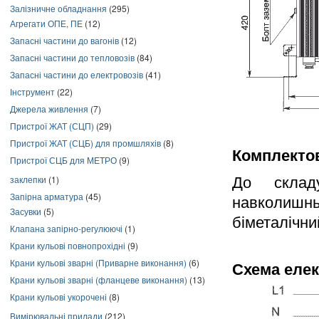
Залізничне обладнання
(295)
Агрегати ОПЕ, ПЕ
(12)
Запасні частини до вагонів
(12)
Запасні частини до тепловозів
(84)
Запасні частини до електровозів
(41)
Інструмент
(22)
Джерела живлення
(7)
Пристрої ЖАТ (СЦП)
(29)
Пристрої ЖАТ (СЦБ) для промшляхів
(8)
Комплектов
Пристрої СЦБ для МЕТРО
(9)
заклепки
(1)
До склад
Запірна арматура
(45)
навколишнь
Засувки
(5)
біметалічни
Клапана запірно-регулюючі
(1)
Крани кульові повнопрохідні
(9)
Крани кульові зварні (Приварне виконання)
(6)
Схема еле
Крани кульові зварні (фланцеве виконання)
(13)
Крани кульові укорочені
(8)
Вимірювальні прилади
(212)