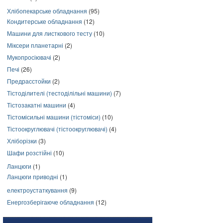
Хлібопекарське обладнання
(95)
Кондитерське обладнання
(12)
Машини для листкового тесту
(10)
Міксери планетарні
(2)
Мукопросіювачі
(2)
Печі
(26)
Предрасстойки
(2)
Тістоділителі (тестоділільні машини)
(7)
Тістозакатні машини
(4)
Тістомісильні машини (тістоміси)
(10)
Тістоокруглювачі (тістоокруглювачі)
(4)
Хліборізки
(3)
Шафи розстійні
(10)
Ланцюги
(1)
Ланцюги приводні
(1)
електроустаткування
(9)
Енергозберігаюче обладнання
(12)