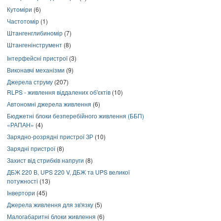
Кутоміри
(6)
Частотомір
(1)
Штангенглибиномір
(7)
Штангенінструмент
(8)
Інтерфейсні пристрої
(3)
Виконавчі механізми
(9)
Джерела струму
(207)
RLPS - живлення віддалених об'єктів
(10)
Автономні джерела живлення
(6)
Бюджетні блоки безперебійного живлення (ББП)
«РАПАН»
(4)
Зарядно-розрядні пристрої ЗР
(10)
Зарядні пристрої
(8)
Захист від стрибків напруги
(8)
ДБЖ 220 В, UPS 220 V, ДБЖ та UPS великої
потужності
(13)
Інвертори
(45)
Джерела живлення для зв'язку
(5)
Малогабаритні блоки живлення
(6)