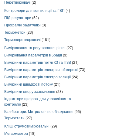
Перетворювачі
(2)
Контролери для вентиляції та ГВП
(4)
ПІД-регулятори
(52)
Програмні задатчики
(3)
Термометри
(23)
Термоперетворювачі
(181)
Вимірювання та регулювання рівня
(27)
Вимірювання параметрів вібрації
(3)
Вимірники параметрів петлі КЗ та ПЗВ
(21)
Вимірники параметрів електричної мережі
(73)
Вимірники параметрів електроізоляції
(24)
Вимірники швидкості потоку
(21)
Вимірники опору заземлення
(28)
Індикатори цифрові для управління та
контролю
(23)
Калібратори. Метрологічне обладнання
(95)
Термостати
(27)
Кліщі струмовимірювальні
(29)
Мегаомметри
(18)