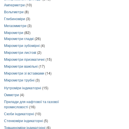
Амперметри
(10)
Вольтметри
(8)
Глибиноміри
(3)
Мегаомметри
(3)
Мікрометри
(82)
Мікрометри гладкі
(26)
Мікрометри зубомірні
(4)
Мікрометри листові
(2)
Мікрометри призматичні
(15)
Мікрометри важільні
(17)
Мікрометри зі вставками
(14)
Мікрометри трубні
(3)
Нутроміри індикаторні
(15)
Омметри
(4)
Прилади для нафтової та газової
промисловості
(16)
Скоби індикаторні
(10)
Стенкоміри індикаторні
(5)
Товщиноміри індикаторні
(6)