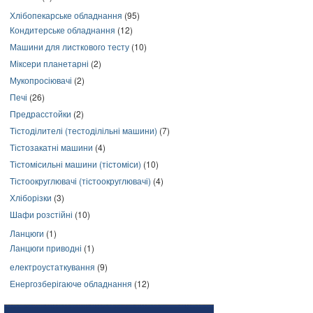
Хлібопекарське обладнання
(95)
Кондитерське обладнання
(12)
Машини для листкового тесту
(10)
Міксери планетарні
(2)
Мукопросіювачі
(2)
Печі
(26)
Предрасстойки
(2)
Тістоділителі (тестоділільні машини)
(7)
Тістозакатні машини
(4)
Тістомісильні машини (тістоміси)
(10)
Тістоокруглювачі (тістоокруглювачі)
(4)
Хліборізки
(3)
Шафи розстійні
(10)
Ланцюги
(1)
Ланцюги приводні
(1)
електроустаткування
(9)
Енергозберігаюче обладнання
(12)