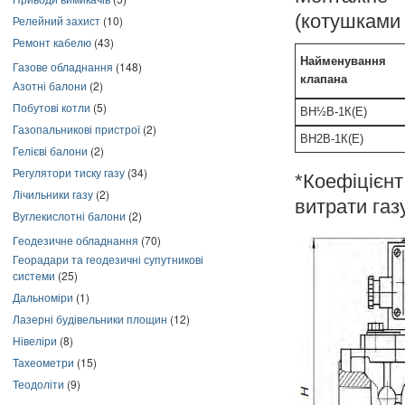
(котушками 
Релейний захист
(10)
Ремонт кабелю
(43)
Найменування
Газове обладнання
(148)
клапана
Азотні балони
(2)
Побутові котли
(5)
ВН½В-1К(Е)
Газопальникові пристрої
(2)
ВН2В-1К(Е)
Гелієві балони
(2)
Регулятори тиску газу
(34)
*Коефіцієнт
Лічильники газу
(2)
витрати газу
Вуглекислотні балони
(2)
Геодезичне обладнання
(70)
Георадари та геодезичні супутникові
системи
(25)
Дальноміри
(1)
Лазерні будівельники площин
(12)
Нівеліри
(8)
Тахеометри
(15)
Теодоліти
(9)