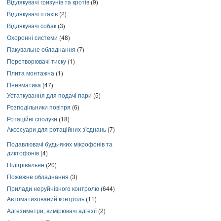
Відлякувачі гризунів та кротів
(9)
Відлякувачі птахів
(2)
Відлякувачі собак
(3)
Охоронні системи
(48)
Пакувальне обладнання
(7)
Перетворювачі тиску
(1)
Плита монтажна
(1)
Пневматика
(47)
Устаткування для подачі пари
(5)
Розподільники повітря
(6)
Ротаційні сполуки
(18)
Аксесуари для ротаційних з'єднань
(7)
Подавлювачі будь-яких мікрофонів та
диктофонів
(4)
Підігрівальне
(20)
Пожежне обладнання
(3)
Прилади неруйнівного контролю
(644)
Автоматизований контроль
(11)
Адгезиметри, вимірювачі адгезії
(2)