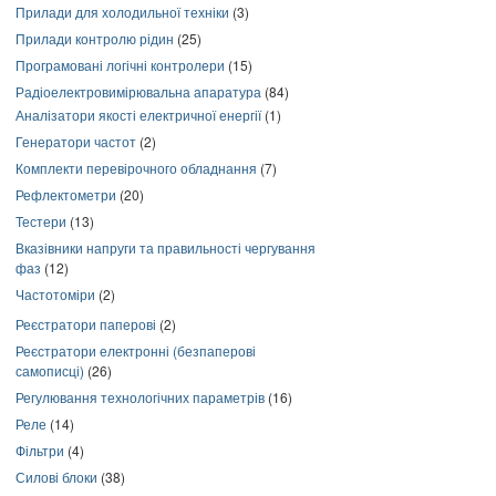
Прилади для холодильної техніки
(3)
Прилади контролю рідин
(25)
Програмовані логічні контролери
(15)
Радіоелектровимірювальна апаратура
(84)
Аналізатори якості електричної енергії
(1)
Генератори частот
(2)
Комплекти перевірочного обладнання
(7)
Рефлектометри
(20)
Тестери
(13)
Вказівники напруги та правильності чергування
фаз
(12)
Частотоміри
(2)
Реєстратори паперові
(2)
Реєстратори електронні (безпаперові
самописці)
(26)
Регулювання технологічних параметрів
(16)
Реле
(14)
Фільтри
(4)
Силові блоки
(38)