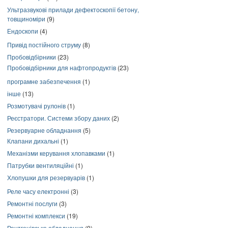
Ультразвукові прилади дефектоскопії бетону,
товщиноміри
(9)
Ендоскопи
(4)
Привід постійного струму
(8)
Пробовідбірники
(23)
Пробовідбірники для нафтопродуктів
(23)
програмне забезпечення
(1)
інше
(13)
Розмотувачі рулонів
(1)
Реєстратори. Системи збору даних
(2)
Резервуарне обладнання
(5)
Клапани дихальні
(1)
Механізми керування хлопавками
(1)
Патрубки вентиляційні
(1)
Хлопушки для резервуарів
(1)
Реле часу електронні
(3)
Ремонтні послуги
(3)
Ремонтні комплекси
(19)
Рентгенівське обладнання
(9)