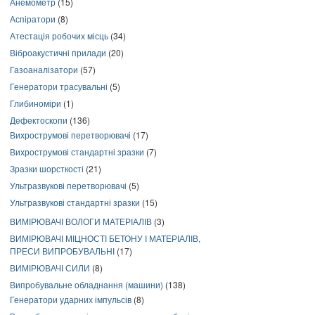
Анемометр
(15)
Аспіратори
(8)
Атестація робочих місць
(34)
Віброакустичні прилади
(20)
Газоаналізатори
(57)
Генератори трасувальні
(5)
Глибиноміри
(1)
Дефектоскопи
(136)
Вихрострумові перетворювачі
(17)
Вихрострумові стандартні зразки
(7)
Зразки шорсткості
(21)
Ультразвукові перетворювачі
(5)
Ультразвукові стандартні зразки
(15)
ВИМІРЮВАЧІ ВОЛОГИ МАТЕРІАЛІВ
(3)
ВИМІРЮВАЧІ МІЦНОСТІ БЕТОНУ І МАТЕРІАЛІВ,
ПРЕСИ ВИПРОБУВАЛЬНІ
(17)
ВИМІРЮВАЧІ СИЛИ
(8)
Випробувальне обладнання (машини)
(138)
Генератори ударних імпульсів
(8)