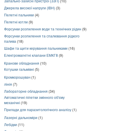
Запально-захисні пристрої (ЗЗП)
(10)
Джерела високої напруги (ІВН)
(3)
Пелетні пальники
(4)
Пелетні котли
(9)
Форсунки розпилення води та технічних рідин
(9)
Форсунки розпилення та спалювання рідкого
палива
(18)
Шафи та щити керування пальниками
(16)
Електромагнітні клапани ЕМКГ8
(9)
Кранове обладнання
(10)
Котушки гальмівні
(5)
Кромкорошувач
(1)
лінія
(7)
Лабораторне обладнання
(34)
Автоматичні піпетки змінного об'єму
механічні
(19)
Прилади для паразитологічного аналізу
(1)
Лазерні дальноміри
(1)
Лебідки
(11)