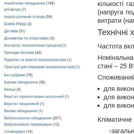
кількості г
Аналітичне обладнання
(148)
pH-метри
(7)
(напруга по
Аналіз розчинів та води
(59)
витрати (на
Бомба Рейду
(2)
Технічні
Датчики
(31)
Дозиметри та нітратоміри
(2)
Частота вкл
Контроль технологічних процесів
(1)
Прилади безпеки
(43)
Номінальна
Рудничні та шахтні газоаналізатори
(1)
стані – 25 В
Пристрої для перевірки газоаналізаторів
(1)
Без рубрики
(79)
Споживаний
Бурове обладнання
(36)
для викон
Вальці
(3)
для викон
Верстат горизонтально-розточний
(1)
Верстат продовжній
(1)
для викон
Вагове обладнання
(1)
Вибухозахисне обладнання
(207)
Кліматичне
Вибухозахисні термокожухи
(12)
-загаль
Сповіщувачі
(16)