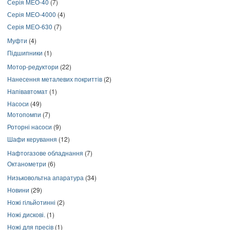
Серія МЕО-40
(7)
Серія МЕО-4000
(4)
Серія МЕО-630
(7)
Муфти
(4)
Підшипники
(1)
Мотор-редуктори
(22)
Нанесення металевих покриттів
(2)
Напівавтомат
(1)
Насоси
(49)
Мотопомпи
(7)
Роторні насоси
(9)
Шафи керування
(12)
Нафтогазове обладнання
(7)
Октанометри
(6)
Низьковольтна апаратура
(34)
Новини
(29)
Ножі гільйотинні
(2)
Ножі дискові.
(1)
Ножі для пресів
(1)