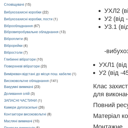
Сповіщувачі
(15)
УХЛ2 (ві
Вибухозахисні коробки
(22)
У2 (від 
Вибухозахисні коробки, пости
(1)
У3.1 (ві
Віброобладнання
(67)
Вібровипробувальне обладнання
(13)
Віброплити
(6)
Віброрейки
(4)
-вибухо
Вібростоли
(7)
Глибинні вібратори
(10)
УХЛ1 (від 
Поверхневі вібратори
(23)
У2 (від -4
Вимірювач відстані до місця пош. кабелю
(1)
Високовольтне обладнання
(141)
Клас захисту
Вакуумні вимикачі
(23)
для виконан
Доливання олій
(3)
ЗАПАСНІ ЧАСТИНИ
(1)
Повний ресу
Камери дугогасильні
(26)
Контактори високовольтні
(8)
Матеріал ко
Масляні вимикачі
(10)
Монтажне 
Приводи вимикачів
(5)