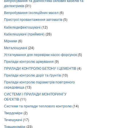
Випробування та діагностика силових кабелів та
діелектриків
(31)
Випробування ізоляційних масел
(6)
Пристрої провантаження автоматів
(5)
Кабеледефектошукачі
(12)
Кабелешукачі (приймачі)
(26)
Мірники
(6)
Металошукачі
(24)
Устаткування для перевірки насос-форсунок
(5)
Прилади контролю армування
(9)
ПРИЛАДИ КОНТРОЛЮ БЕТОНУ І ЦЕМЕНТІВ
(4)
Прилади контролю доріг та ґрунтів
(10)
Прилади контролю параметрів повітряного
середовища
(13)
СИСТЕМИ І ПРИЛАДИ МОНІТОРИНГУ
ОБ'ЄКТІВ
(11)
Системи та прилади теплового контролю
(14)
Твердоміри
(2)
Течешукачі
(17)
Товщиноміри
(23)