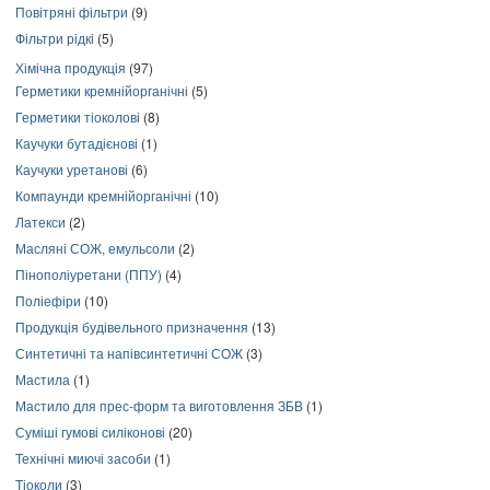
Повітряні фільтри
(9)
Фільтри рідкі
(5)
Хімічна продукція
(97)
Герметики кремнійорганічні
(5)
Герметики тіоколові
(8)
Каучуки бутадієнові
(1)
Каучуки уретанові
(6)
Компаунди кремнійорганічні
(10)
Латекси
(2)
Масляні СОЖ, емульсоли
(2)
Пінополіуретани (ППУ)
(4)
Поліефіри
(10)
Продукція будівельного призначення
(13)
Синтетичні та напівсинтетичні СОЖ
(3)
Мастила
(1)
Мастило для прес-форм та виготовлення ЗБВ
(1)
Суміші гумові силіконові
(20)
Технічні миючі засоби
(1)
Тіоколи
(3)