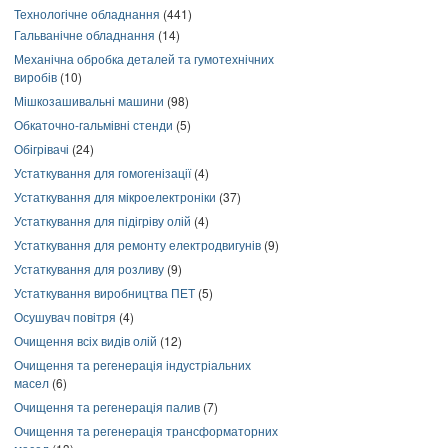
Технологічне обладнання
(441)
Гальванічне обладнання
(14)
Механічна обробка деталей та гумотехнічних
виробів
(10)
Мішкозашивальні машини
(98)
Обкаточно-гальмівні стенди
(5)
Обігрівачі
(24)
Устаткування для гомогенізації
(4)
Устаткування для мікроелектроніки
(37)
Устаткування для підігріву олій
(4)
Устаткування для ремонту електродвигунів
(9)
Устаткування для розливу
(9)
Устаткування виробництва ПЕТ
(5)
Осушувач повітря
(4)
Очищення всіх видів олій
(12)
Очищення та регенерація індустріальних
масел
(6)
Очищення та регенерація палив
(7)
Очищення та регенерація трансформаторних