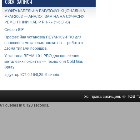
СВІЖІ ЗАПИСИ
МУФТА КАБЕЛЬНА БАГАТОФУНКЦІОНАЛЬНА
МКМ-2002 — АНАЛОГ ЗАМІНА НА СУЧАСНУ:
РЕМОНТНИЙ НАБІР РН-7+ (1-6,3 кВ)
Сифон SIP
Професійна установка REYM-102-PRO для
нанесення металевих покриттів — робота з
двома типами порошків.
Установка REYM-101-PRO для нанесення
металевих покриттів — Технологія Cold Gas
Spray
Індуктор ІСТ-0,16\0,25І 9 витків
Усі права захищені. ©
ТОВ 
61 queries in 0,123 seconds.