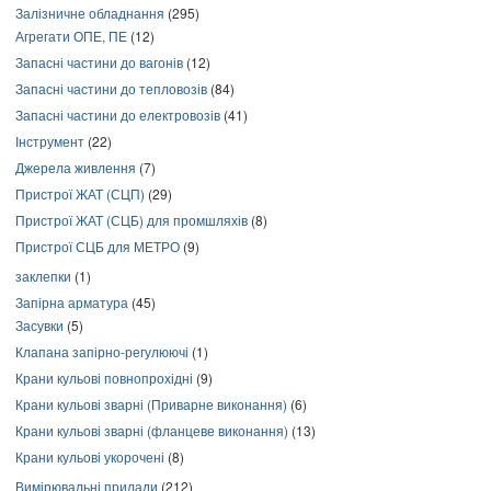
Залізничне обладнання
(295)
Агрегати ОПЕ, ПЕ
(12)
Запасні частини до вагонів
(12)
Запасні частини до тепловозів
(84)
Запасні частини до електровозів
(41)
Інструмент
(22)
Джерела живлення
(7)
Пристрої ЖАТ (СЦП)
(29)
Пристрої ЖАТ (СЦБ) для промшляхів
(8)
Пристрої СЦБ для МЕТРО
(9)
заклепки
(1)
Запірна арматура
(45)
Засувки
(5)
Клапана запірно-регулюючі
(1)
Крани кульові повнопрохідні
(9)
Крани кульові зварні (Приварне виконання)
(6)
Крани кульові зварні (фланцеве виконання)
(13)
Крани кульові укорочені
(8)
Вимірювальні прилади
(212)