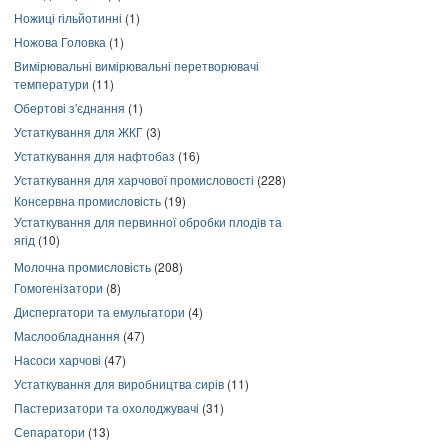
Ножиці гільйотинні
(1)
Ножова Головка
(1)
Вимірювальні вимірювальні перетворювачі
температури
(11)
Обертові з'єднання
(1)
Устаткування для ЖКГ
(3)
Устаткування для нафтобаз
(16)
Устаткування для харчової промисловості
(228)
Консервна промисловість
(19)
Устаткування для первинної обробки плодів та
ягід
(10)
Молочна промисловість
(208)
Гомогенізатори
(8)
Диспергатори та емульгатори
(4)
Маслообладнання
(47)
Насоси харчові
(47)
Устаткування для виробництва сирів
(11)
Пастеризатори та охолоджувачі
(31)
Сепаратори
(13)