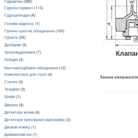
Гідравліка
(280)
Гідроінструмент
(113)
Гідроциліндри
(6)
Головка відрізна.
(1)
Гірничо-шахтне обладнання
(100)
Гуркати
(29)
Дробарки
(5)
Залізовідділювачі
(7)
Клапа
Лебідки
(4)
Вантажопідйомне обладнання
(12)
Комплектуючі для строп
(4)
Клапани електромагнітн
Стропи
(3)
Тельфер
(3)
Шафи
(1)
Двигуни
(8)
Детектори жучків
(6)
Детектори прихованих відеокамер
(3)
Дискові ножиці
(1)
Дифманометри
(1)