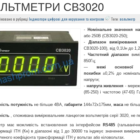
ЛЬТМЕТРИ СВ3020
іковано в рубриці
Індикатори цифрові для керування та контролю
Теги:
вольтметр
-
Номінальне значення на
або 250В (СВ3020-250);
-
Діапазон вимірювання
в
СВ3020-100), від 0,1Uн до 1,
-
Частотний діапазон
вимі
850Гц;
—
межі основної д
похибки
±0,2% до номіналь
напруги;
-
напруга живлення
- мереж
(85-250) і частотою (47-65) Г
ість потужність
не більше 4ВА,
габарити
144x72x175мм,
маса
не більш
ність
, споживана вимірювальним ланцюгом вольтметрів серії 3020, не 
етр має можливість встановлення за інтерфейсом
RS485
(гальванічно
рмації ІТН (Кн) в діапазоні від 1 до 30000 та індикує значення вимірю
леного коефіцієнта трансформації ІТН у вольтах або кіловольтах.