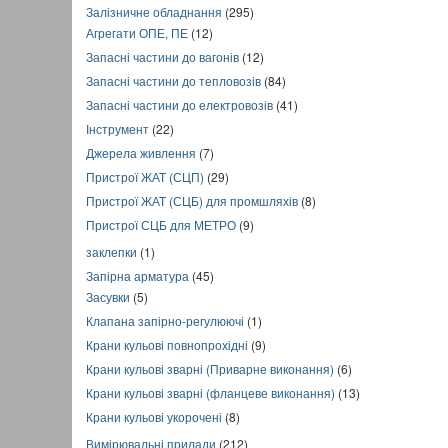
Залізничне обладнання
(295)
Агрегати ОПЕ, ПЕ
(12)
Запасні частини до вагонів
(12)
Запасні частини до тепловозів
(84)
Запасні частини до електровозів
(41)
Інструмент
(22)
Джерела живлення
(7)
Пристрої ЖАТ (СЦП)
(29)
Пристрої ЖАТ (СЦБ) для промшляхів
(8)
Пристрої СЦБ для МЕТРО
(9)
заклепки
(1)
Запірна арматура
(45)
Засувки
(5)
Клапана запірно-регулюючі
(1)
Крани кульові повнопрохідні
(9)
Крани кульові зварні (Приварне виконання)
(6)
Крани кульові зварні (фланцеве виконання)
(13)
Крани кульові укорочені
(8)
Вимірювальні прилади
(212)