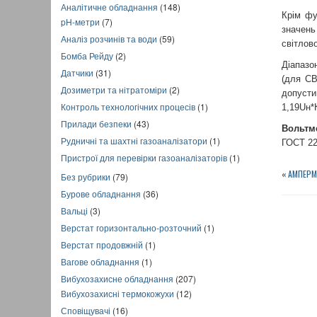
Аналітичне обладнання
(148)
Крім фу
pH-метри
(7)
значень
Аналіз розчинів та води
(59)
світлов
Бомба Рейду
(2)
Діапазо
Датчики
(31)
(для СВ
Дозиметри та нітратоміри
(2)
допусти
Контроль технологічних процесів
(1)
1,19Uн*
Прилади безпеки
(43)
Вольтм
Рудничні та шахтні газоаналізатори
(1)
ГОСТ 22
Пристрої для перевірки газоаналізаторів
(1)
«
АМПЕРМ
Без рубрики
(79)
Бурове обладнання
(36)
Вальці
(3)
Верстат горизонтально-розточний
(1)
Верстат продовжній
(1)
Вагове обладнання
(1)
Вибухозахисне обладнання
(207)
Вибухозахисні термокожухи
(12)
Сповіщувачі
(16)