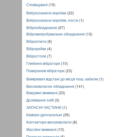
Сповіщувачі
(15)
Вибухозахисні коробки
(22)
Вибухозахисні коробки, пости
(1)
Віброобладнання
(67)
Вібровипробувальне обладнання
(13)
Віброплити
(6)
Віброрейки
(4)
Вібростоли
(7)
Глибинні вібратори
(10)
Поверхневі вібратори
(23)
Вимірювач відстані до місця пош. кабелю
(1)
Високовольтне обладнання
(141)
Вакуумні вимикачі
(23)
Доливання олій
(3)
ЗАПАСНІ ЧАСТИНИ
(1)
Камери дугогасильні
(26)
Контактори високовольтні
(8)
Масляні вимикачі
(10)
Приводи вимикачів
(5)