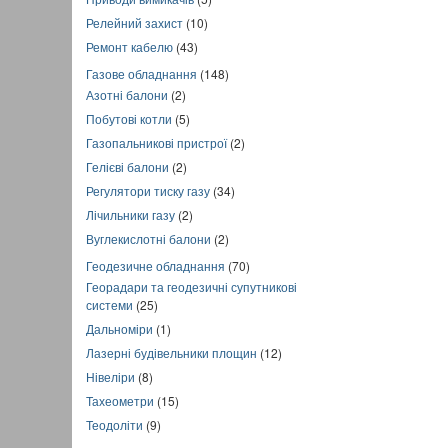
Релейний захист
(10)
Ремонт кабелю
(43)
Газове обладнання
(148)
Азотні балони
(2)
Побутові котли
(5)
Газопальникові пристрої
(2)
Гелієві балони
(2)
Регулятори тиску газу
(34)
Лічильники газу
(2)
Вуглекислотні балони
(2)
Геодезичне обладнання
(70)
Георадари та геодезичні супутникові
системи
(25)
Дальноміри
(1)
Лазерні будівельники площин
(12)
Нівеліри
(8)
Тахеометри
(15)
Теодоліти
(9)