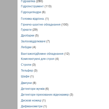
Гідравліка
(280)
Гідроінструмент
(113)
Гідроциліндри
(6)
Головка відрізна.
(1)
Гірничо-шахтне обладнання
(100)
Гуркати
(29)
Дробарки
(5)
Залізовідділювачі
(7)
Лебідки
(4)
Вантажопідйомне обладнання
(12)
Комплектуючі для строп
(4)
Стропи
(3)
Тельфер
(3)
Шафи
(1)
Двигуни
(8)
Детектори жучків
(6)
Детектори прихованих відеокамер
(3)
Дискові ножиці
(1)
Дифманометри
(1)