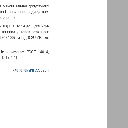
та максимальної допустимих
ені значення, індикується
о з реле.
и від 0,1Uн*Кн до 1,48Uн*Кн
становки уставок верхнього
020-100) та від 0,2Uн*Кн до
дність вимогам ГОСТ 14014,
51317.4.11.
ЧАСТОТОМЕРИ СС3020
»