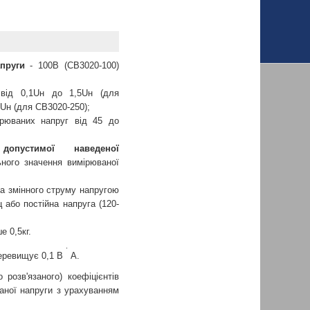
пруги
- 100В (СВ3020-100)
ід 0,1Uн до 1,5Uн (для
2Uн (для СВ3020-250);
рюваних напруг від 45 до
опустимої наведеної
ного значення вимірюваної
а змінного струму напругою
ц або постійна напруга (120-
е 0,5кг.
.
перевищує 0,1 В
A.
 розв'язаного) коефіцієнтів
ваної напруги з урахуванням