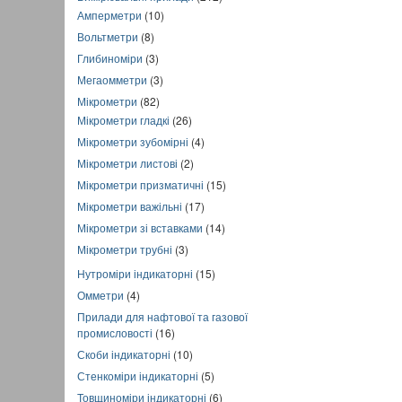
Амперметри
(10)
Вольтметри
(8)
Глибиноміри
(3)
Мегаомметри
(3)
Мікрометри
(82)
Мікрометри гладкі
(26)
Мікрометри зубомірні
(4)
Мікрометри листові
(2)
Мікрометри призматичні
(15)
Мікрометри важільні
(17)
Мікрометри зі вставками
(14)
Мікрометри трубні
(3)
Нутроміри індикаторні
(15)
Омметри
(4)
Прилади для нафтової та газової
промисловості
(16)
Скоби індикаторні
(10)
Стенкоміри індикаторні
(5)
Товщиноміри індикаторні
(6)