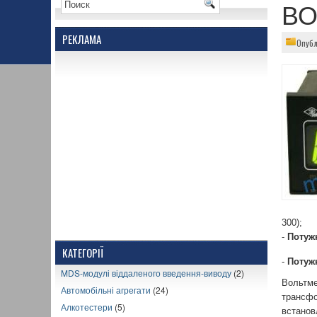
ВО
РЕКЛАМА
Опубл
300);
-
Потужн
КАТЕГОРІЇ
-
Потуж
MDS-модулі віддаленого введення-виводу
(2)
Вольтм
Автомобільні агрегати
(24)
трансфо
Алкотестери
(5)
встанов