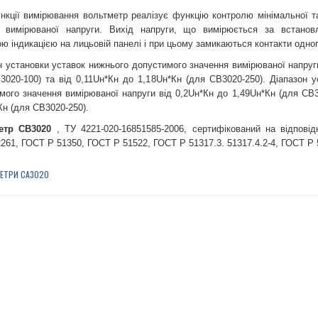
нкції вимірювання вольтметр реалізує функцію контролю мінімальної 
 вимірюваної напруги. Вихід напруги, що вимірюється за встановл
ою індикацією на лицьовій панелі і при цьому замикаються контакти одног
н установки уставок нижнього допустимого значення вимірюваної напруг
3020-100) та від 0,11Uн*Кн до 1,18Uн*Кн (для СВ3020-250). Діапазон у
мого значення вимірюваної напруги від 0,2Uн*Кн до 1,49Uн*Кн (для СВ3
Кн (для СВ3020-250).
етр СВ3020
, ТУ 4221-020-16851585-2006, сертифікований на відпові
261, ГОСТ Р 51350, ГОСТ Р 51522, ГОСТ Р 51317.3. 51317.4.2-4, ГОСТ Р 
ЕТРИ СА3020