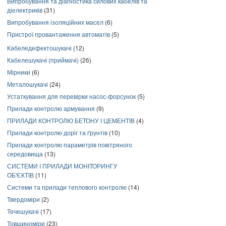
Випробування та діагностика силових кабелів та
діелектриків
(31)
Випробування ізоляційних масел
(6)
Пристрої провантаження автоматів
(5)
Кабеледефектошукачі
(12)
Кабелешукачі (приймачі)
(26)
Мірники
(6)
Металошукачі
(24)
Устаткування для перевірки насос-форсунок
(5)
Прилади контролю армування
(9)
ПРИЛАДИ КОНТРОЛЮ БЕТОНУ І ЦЕМЕНТІВ
(4)
Прилади контролю доріг та ґрунтів
(10)
Прилади контролю параметрів повітряного
середовища
(13)
СИСТЕМИ І ПРИЛАДИ МОНІТОРИНГУ
ОБ'ЄКТІВ
(11)
Системи та прилади теплового контролю
(14)
Твердоміри
(2)
Течешукачі
(17)
Товщиноміри
(23)