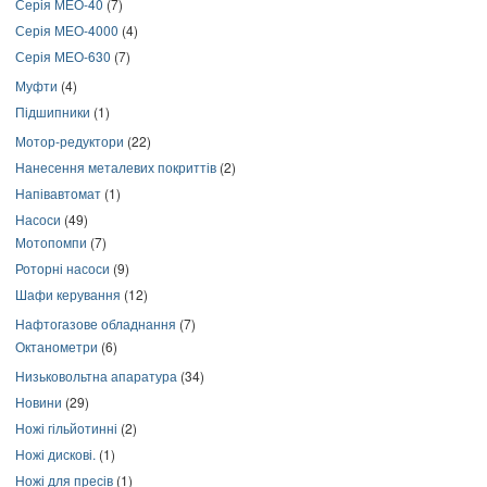
Серія МЕО-40
(7)
Серія МЕО-4000
(4)
Серія МЕО-630
(7)
Муфти
(4)
Підшипники
(1)
Мотор-редуктори
(22)
Нанесення металевих покриттів
(2)
Напівавтомат
(1)
Насоси
(49)
Мотопомпи
(7)
Роторні насоси
(9)
Шафи керування
(12)
Нафтогазове обладнання
(7)
Октанометри
(6)
Низьковольтна апаратура
(34)
Новини
(29)
Ножі гільйотинні
(2)
Ножі дискові.
(1)
Ножі для пресів
(1)