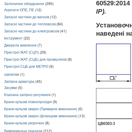
60529:201
Залізничне обладнання
(295)
Агрегати ОПЕ, ПЕ
(12)
ІР).
Запасні частини до вагонів
(12)
Запасні частини до тепловозів
(84)
Установоч
Запасні частини до електровозів
(41)
наведені н
Інструмент
(22)
Джерела живлення
(7)
Пристрої ЖАТ (СЦП)
(29)
Пристрої ЖАТ (СЦБ) для промшляхів
(8)
Пристрої СЦБ для МЕТРО
(9)
заклепки
(1)
Запірна арматура
(45)
Засувки
(5)
Клапана запірно-регулюючі
(1)
Крани кульові повнопрохідні
(9)
Крани кульові зварні (Приварне виконання)
(6)
Крани кульові зварні (фланцеве виконання)
(13)
Крани кульові укорочені
(8)
ЦВ0303-3
Вимірювальні прилади
(212)