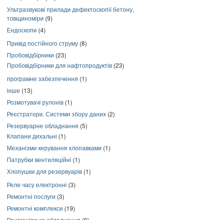
Ультразвукові прилади дефектоскопії бетону,
товщиноміри
(9)
Ендоскопи
(4)
Привід постійного струму
(8)
Пробовідбірники
(23)
Пробовідбірники для нафтопродуктів
(23)
програмне забезпечення
(1)
інше
(13)
Розмотувачі рулонів
(1)
Реєстратори. Системи збору даних
(2)
Резервуарне обладнання
(5)
Клапани дихальні
(1)
Механізми керування хлопавками
(1)
Патрубки вентиляційні
(1)
Хлопушки для резервуарів
(1)
Реле часу електронні
(3)
Ремонтні послуги
(3)
Ремонтні комплекси
(19)
Рентгенівське обладнання
(9)