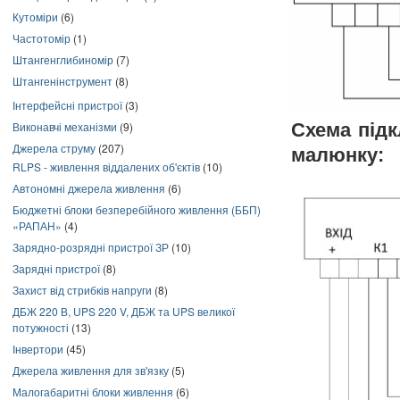
Кутоміри
(6)
Частотомір
(1)
Штангенглибиномір
(7)
Штангенінструмент
(8)
Інтерфейсні пристрої
(3)
Схема підк
Виконавчі механізми
(9)
Джерела струму
(207)
малюнку:
RLPS - живлення віддалених об'єктів
(10)
Автономні джерела живлення
(6)
Бюджетні блоки безперебійного живлення (ББП)
«РАПАН»
(4)
Зарядно-розрядні пристрої ЗР
(10)
Зарядні пристрої
(8)
Захист від стрибків напруги
(8)
ДБЖ 220 В, UPS 220 V, ДБЖ та UPS великої
потужності
(13)
Інвертори
(45)
Джерела живлення для зв'язку
(5)
Малогабаритні блоки живлення
(6)