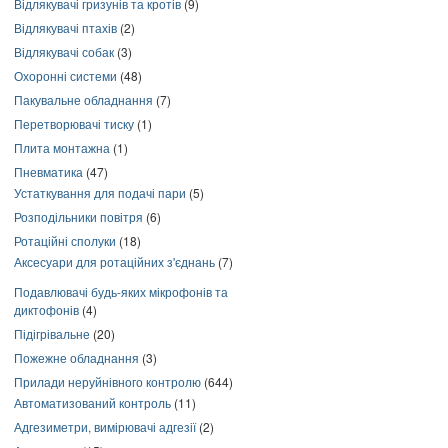
Відлякувачі гризунів та кротів
(9)
Відлякувачі птахів
(2)
Відлякувачі собак
(3)
Охоронні системи
(48)
Пакувальне обладнання
(7)
Перетворювачі тиску
(1)
Плита монтажна
(1)
Пневматика
(47)
Устаткування для подачі пари
(5)
Розподільники повітря
(6)
Ротаційні сполуки
(18)
Аксесуари для ротаційних з'єднань
(7)
Подавлювачі будь-яких мікрофонів та
диктофонів
(4)
Підігрівальне
(20)
Пожежне обладнання
(3)
Прилади неруйнівного контролю
(644)
Автоматизований контроль
(11)
Адгезиметри, вимірювачі адгезії
(2)