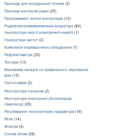
Прилади для холодильної техніки
(3)
Прилади контролю рідин
(25)
Програмовані логічні контролери
(15)
Радіоелектровимірювальна апаратура
(84)
Аналізатори якості електричної енергії
(1)
Генератори частот
(2)
Комплекти перевірочного обладнання
(7)
Рефлектометри
(20)
Тестери
(13)
Вказівники напруги та правильності чергування
фаз
(12)
Частотоміри
(2)
Реєстратори паперові
(2)
Реєстратори електронні (безпаперові
самописці)
(26)
Регулювання технологічних параметрів
(16)
Реле
(14)
Фільтри
(4)
Силові блоки
(38)