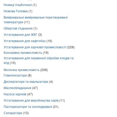
Ножиці гільйотинні
(1)
Ножова Головка
(1)
Вимірювальні вимірювальні перетворювачі
температури
(11)
Обертові з'єднання
(1)
Устаткування для ЖКГ
(3)
Устаткування для нафтобаз
(16)
Устаткування для харчової промисловості
(228)
Консервна промисловість
(19)
Устаткування для первинної обробки плодів та
ягід
(10)
Молочна промисловість
(208)
Гомогенізатори
(8)
Диспергатори та емульгатори
(4)
Маслообладнання
(47)
Насоси харчові
(47)
Устаткування для виробництва сирів
(11)
Пастеризатори та охолоджувачі
(31)
Сепаратори
(13)