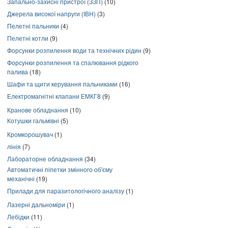
Запально-захисні пристрої (ЗЗП)
(10)
Джерела високої напруги (ІВН)
(3)
Пелетні пальники
(4)
Пелетні котли
(9)
Форсунки розпилення води та технічних рідин
(9)
Форсунки розпилення та спалювання рідкого
палива
(18)
Шафи та щити керування пальниками
(16)
Електромагнітні клапани ЕМКГ8
(9)
Кранове обладнання
(10)
Котушки гальмівні
(5)
Кромкорошувач
(1)
лінія
(7)
Лабораторне обладнання
(34)
Автоматичні піпетки змінного об'єму
механічні
(19)
Прилади для паразитологічного аналізу
(1)
Лазерні дальноміри
(1)
Лебідки
(11)