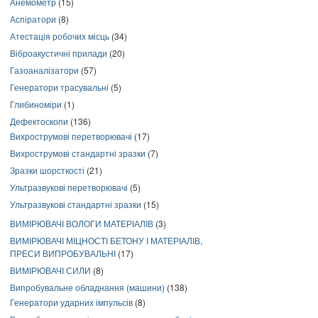
Анемометр
(15)
Аспіратори
(8)
Атестація робочих місць
(34)
Віброакустичні прилади
(20)
Газоаналізатори
(57)
Генератори трасувальні
(5)
Глибиноміри
(1)
Дефектоскопи
(136)
Вихрострумові перетворювачі
(17)
Вихрострумові стандартні зразки
(7)
Зразки шорсткості
(21)
Ультразвукові перетворювачі
(5)
Ультразвукові стандартні зразки
(15)
ВИМІРЮВАЧІ ВОЛОГИ МАТЕРІАЛІВ
(3)
ВИМІРЮВАЧІ МІЦНОСТІ БЕТОНУ І МАТЕРІАЛІВ,
ПРЕСИ ВИПРОБУВАЛЬНІ
(17)
ВИМІРЮВАЧІ СИЛИ
(8)
Випробувальне обладнання (машини)
(138)
Генератори ударних імпульсів
(8)