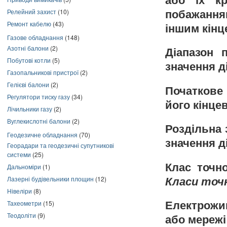
або їх кр
Релейний захист
(10)
побажання
Ремонт кабелю
(43)
іншим кінц
Газове обладнання
(148)
Азотні балони
(2)
Діапазон 
Побутові котли
(5)
значення д
Газопальникові пристрої
(2)
Гелієві балони
(2)
Початкове
Регулятори тиску газу
(34)
його кінце
Лічильники газу
(2)
Вуглекислотні балони
(2)
Роздільна 
Геодезичне обладнання
(70)
значення д
Георадари та геодезичні супутникові
системи
(25)
Клас точно
Дальноміри
(1)
Лазерні будівельники площин
(12)
Класи точн
Нівеліри
(8)
Тахеометри
(15)
Електрожив
Теодоліти
(9)
або мережі 