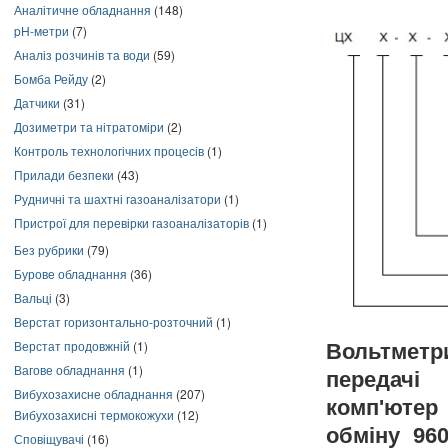
Аналітичне обладнання
(148)
pH-метри
(7)
Аналіз розчинів та води
(59)
Бомба Рейду
(2)
Датчики
(31)
Дозиметри та нітратоміри
(2)
Контроль технологічних процесів
(1)
Прилади безпеки
(43)
Рудничні та шахтні газоаналізатори
(1)
Пристрої для перевірки газоаналізаторів
(1)
Без рубрики
(79)
Бурове обладнання
(36)
Вальці
(3)
Верстат горизонтально-розточний
(1)
Верстат продовжній
(1)
Вольтметр
Вагове обладнання
(1)
передачі
Вибухозахисне обладнання
(207)
комп'ютер
Вибухозахисні термокожухи
(12)
обміну 960
Сповіщувачі
(16)