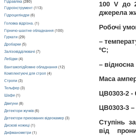
Гідравліка
(280)
100 V до 
Гідроінструмент
(113)
джерела жи
Гідроциліндри
(6)
Головка відрізна.
(1)
Робочі умо
Гірничо-шахтне обладнання
(100)
Гуркати
(29)
– температ
Дробарки
(5)
ºС;
Залізовідділювачі
(7)
Лебідки
(4)
– відносна
Вантажопідйомне обладнання
(12)
Комплектуючі для строп
(4)
Маса ампер
Стропи
(3)
Тельфер
(3)
ЦВ0303-2 - 
Шафи
(1)
Двигуни
(8)
ЦВ0303-3 – 
Детектори жучків
(6)
Детектори прихованих відеокамер
(3)
Ступінь з
Дискові ножиці
(1)
від прон
Дифманометри
(1)