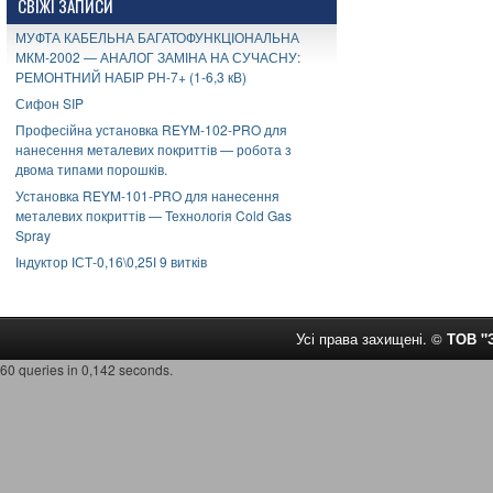
СВІЖІ ЗАПИСИ
МУФТА КАБЕЛЬНА БАГАТОФУНКЦІОНАЛЬНА
МКМ-2002 — АНАЛОГ ЗАМІНА НА СУЧАСНУ:
РЕМОНТНИЙ НАБІР РН-7+ (1-6,3 кВ)
Сифон SIP
Професійна установка REYM-102-PRO для
нанесення металевих покриттів — робота з
двома типами порошків.
Установка REYM-101-PRO для нанесення
металевих покриттів — Технологія Cold Gas
Spray
Індуктор ІСТ-0,16\0,25І 9 витків
Усі права захищені. ©
ТОВ 
60 queries in 0,142 seconds.