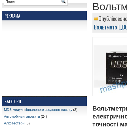
Вольтм
РЕКЛАМА
Опубліковано
Вольтметр ЦВ
КАТЕГОРІЇ
Вольтметр
MDS-модулі віддаленого введення-виводу
(2)
електричн
Автомобільні агрегати
(24)
Алкотестери
(5)
точності м