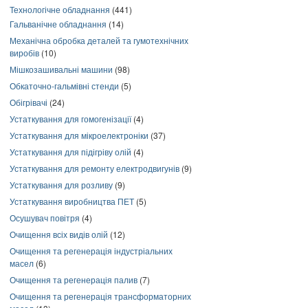
Технологічне обладнання
(441)
Гальванічне обладнання
(14)
Механічна обробка деталей та гумотехнічних
виробів
(10)
Мішкозашивальні машини
(98)
Обкаточно-гальмівні стенди
(5)
Обігрівачі
(24)
Устаткування для гомогенізації
(4)
Устаткування для мікроелектроніки
(37)
Устаткування для підігріву олій
(4)
Устаткування для ремонту електродвигунів
(9)
Устаткування для розливу
(9)
Устаткування виробництва ПЕТ
(5)
Осушувач повітря
(4)
Очищення всіх видів олій
(12)
Очищення та регенерація індустріальних
масел
(6)
Очищення та регенерація палив
(7)
Очищення та регенерація трансформаторних