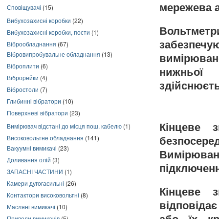
мережева а
Сповіщувачі
(15)
Вибухозахисні коробки
(22)
Вольтметр
Вибухозахисні коробки, пости
(1)
забезпечу
Віброобладнання
(67)
Вібровипробувальне обладнання
(13)
вимірюван
Віброплити
(6)
нижньої 
Віброрейки
(4)
здійснюєть
Вібростоли
(7)
Глибинні вібратори
(10)
Поверхневі вібратори
(23)
Кінцеве з
Вимірювач відстані до місця пош. кабелю
(1)
Високовольтне обладнання
(141)
безпосер
Вакуумні вимикачі
(23)
Вимірюва
Доливання олій
(3)
підключенн
ЗАПАСНІ ЧАСТИНИ
(1)
Камери дугогасильні
(26)
Кінцеве з
Контактори високовольтні
(8)
відповідає з
Масляні вимикачі
(10)
Приводи вимикачів
(5)