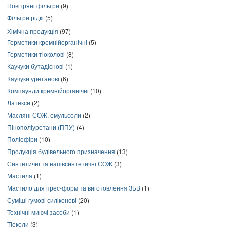
Повітряні фільтри
(9)
Фільтри рідкі
(5)
Хімічна продукція
(97)
Герметики кремнійорганічні
(5)
Герметики тіоколові
(8)
Каучуки бутадієнові
(1)
Каучуки уретанові
(6)
Компаунди кремнійорганічні
(10)
Латекси
(2)
Масляні СОЖ, емульсоли
(2)
Пінополіуретани (ППУ)
(4)
Поліефіри
(10)
Продукція будівельного призначення
(13)
Синтетичні та напівсинтетичні СОЖ
(3)
Мастила
(1)
Мастило для прес-форм та виготовлення ЗБВ
(1)
Суміші гумові силіконові
(20)
Технічні миючі засоби
(1)
Тіоколи
(3)