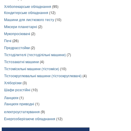
Хлібопекарське обладнання
(95)
Кондитерське обладнання
(12)
Машини для листкового тесту
(10)
Міксери планетарні
(2)
Мукопросіювачі
(2)
Печі
(26)
Предрасстойки
(2)
Тістоділителі (тестоділільні машини)
(7)
Тістозакатні машини
(4)
Тістомісильні машини (тістоміси)
(10)
Тістоокруглювальні машини (тістоокруглювачі)
(4)
Хліборізки
(3)
Шафи розстійні
(10)
Ланцюги
(1)
Ланцюги приводні
(1)
електроустаткування
(9)
Енергозберігаюче обладнання
(12)