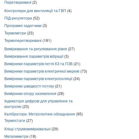
Перетворювачі
(2)
Контролери для вентиляції та ГВП
(4)
ПІД-регулятори
(52)
Програмні задатчики
(3)
Термометри
(23)
Термоперетворювачі
(181)
Вимірювання та регулювання рівня
(27)
Вимірювання параметрів вібрації
(3)
Вимірники параметрів петлі КЗ та ПЗВ
(21)
Вимірники параметрів електричної мережі
(73)
Вимірники параметрів електроізоляції
(24)
Вимірники швидкості потоку
(21)
Вимірники опору заземлення
(28)
Індикатори цифрові для управління та
контролю
(23)
Калібратори. Метрологічне обладнання
(95)
Термостати
(27)
Кліщі струмовимірювальні
(29)
Мегаомметри
(18)