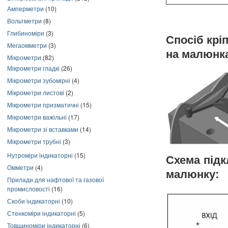
Амперметри
(10)
Вольтметри
(8)
Глибиноміри
(3)
Спосіб крі
Мегаомметри
(3)
на малюнк
Мікрометри
(82)
Мікрометри гладкі
(26)
Мікрометри зубомірні
(4)
Мікрометри листові
(2)
Мікрометри призматичні
(15)
Мікрометри важільні
(17)
Мікрометри зі вставками
(14)
Мікрометри трубні
(3)
Нутроміри індикаторні
(15)
Схема підк
Омметри
(4)
малюнку:
Прилади для нафтової та газової
промисловості
(16)
Скоби індикаторні
(10)
Стенкоміри індикаторні
(5)
Товщиноміри індикаторні
(6)