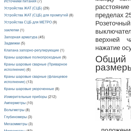
Источники питания
(7)
расстояние
Устройства ЖАТ (СЦБ)
(29)
пределах 2
Устройства ЖАТ (СЦБ) для промпутей
(8)
Устройства СЦБ для МЕТРО
(9)
Розеточны
заклепки
(1)
выключател
Запорная арматура
(45)
верхней ч
Задвижки
(5)
нажатие ос
Клапана запорно-регулирующие
(1)
Общий 
Краны шаровые полнопроходные
(9)
Краны шаровые сварные (Приварное
размер
исполнение)
(6)
Краны шаровые сварные (фланцевое
исполнение)
(13)
Краны шаровые укороченные
(8)
Измерительные приборы
(212)
Амперметры
(10)
Вольтметры
(8)
Глубиномеры
(3)
Мегаомметры
(3)
положения
Микрометры
(82)