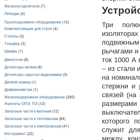
Железоотделители
(7)
Устрой
Лебедки
(4)
Грузоподъемное оборудование
(12)
Три полю
Комплектующие для строп
(4)
изоляторах
Стропы
(3)
подвижным
Тэльфер
(3)
рычагами и
Шкафы
(1)
ток 1000 А
Двигатели
(8)
Детекторы жучков
(6)
– из стали
Детекторы скрытых видеокамер
(3)
на номинал
Дискові ножиці
(1)
стержни и 
Дифманометри
(1)
связей (на
Железнодорожное оборудование
(295)
размерами
Агрегаты ОПЭ, ПЭ
(12)
Запасные части к вагонам
(12)
выключате
Запасные части к тепловозам
(84)
которого п
Запасные части к электровозам
(41)
служит для
Инструмент
(22)
между кон