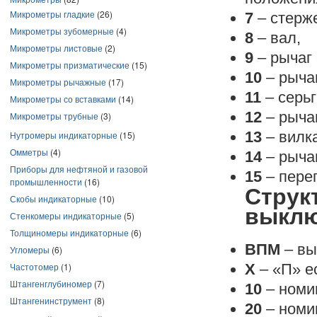
Микрометры гладкие
(26)
7
– стерже
Микрометры зубомерные
(4)
8
– вал,
Микрометры листовые
(2)
9
– рычаг 
Микрометры призматические
(15)
10
– рыча
Микрометры рычажные
(17)
11
– серьг
Микрометры со вставками
(14)
12
– рычаг
Микрометры трубные
(3)
13
– вилка
Нутромеры индикаторные
(15)
Омметры
(4)
14
– рычаг
Приборы для нефтяной и газовой
15
– перег
промышленности
(16)
Струк
Скобы индикаторные
(10)
выклю
Стенкомеры индикаторные
(5)
Толщиномеры индикаторные
(6)
ВПМ
– вы
Угломеры
(6)
Частотомер
(1)
Х
– «П» е
Штангенглубиномер
(7)
10
– номи
Штангенинструмент
(8)
20
– номи