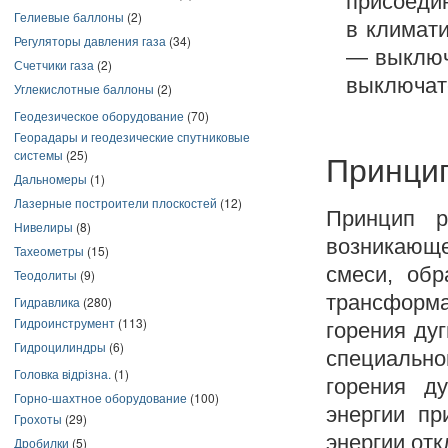
присоеди
Гелиевые баллоны
(2)
в климат
Регуляторы давления газа
(34)
— выключ
Счетчики газа
(2)
выключат
Углекислотные баллоны
(2)
Геодезическое оборудование
(70)
Георадары и геодезические спутниковые
системы
(25)
Принци
Дальномеры
(1)
Лазерные построители плоскостей
(12)
Принцип р
Нивелиры
(8)
возникающе
Тахеометры
(15)
смеси, обр
Теодолиты
(9)
трансформа
Гидравлика
(280)
Гидроинструмент
(113)
горения ду
Гидроцилиндры
(6)
специально
Головка відрізна.
(1)
горения д
Горно-шахтное оборудование
(100)
энергии пр
Грохоты
(29)
энергии от
Дробилки
(5)