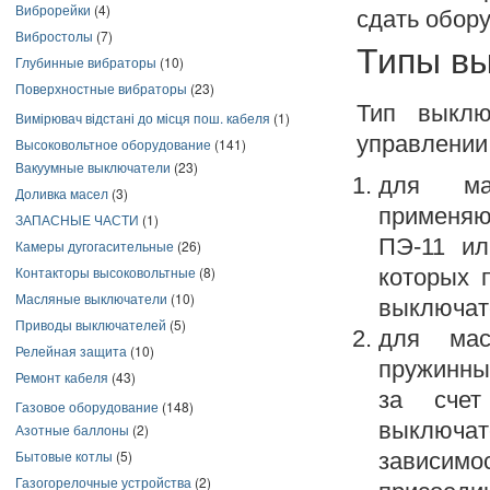
Виброрейки
(4)
сдать обор
Вибростолы
(7)
Типы в
Глубинные вибраторы
(10)
Поверхностные вибраторы
(23)
Тип выклю
Вимірювач відстані до місця пош. кабеля
(1)
управлении
Высоковольтное оборудование
(141)
Вакуумные выключатели
(23)
для ма
Доливка масел
(3)
применяю
ЗАПАСНЫЕ ЧАСТИ
(1)
ПЭ-11 ил
Камеры дугогасительные
(26)
Контакторы высоковольтные
(8)
которых 
Масляные выключатели
(10)
выключат
Приводы выключателей
(5)
для мас
Релейная защита
(10)
пружинны
Ремонт кабеля
(43)
за счет
Газовое оборудование
(148)
выключа
Азотные баллоны
(2)
Бытовые котлы
(5)
зависим
Газогорелочные устройства
(2)