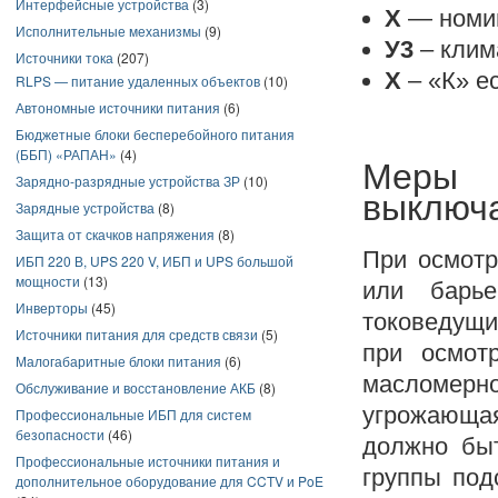
Интерфейсные устройства
(3)
Х
— номин
Исполнительные механизмы
(9)
У3
– клим
Источники тока
(207)
Х
– «К» ес
RLPS — питание удаленных объектов
(10)
Автономные источники питания
(6)
Бюджетные блоки бесперебойного питания
(ББП) «РАПАН»
(4)
Меры б
Зарядно-разрядные устройства ЗР
(10)
выключа
Зарядные устройства
(8)
Защита от скачков напряжения
(8)
При осмотр
ИБП 220 В, UPS 220 V, ИБП и UPS большой
мощности
(13)
или барь
Инверторы
(45)
токоведущи
Источники питания для средств связи
(5)
при осмот
Малогабаритные блоки питания
(6)
масломерн
Обслуживание и восстановление АКБ
(8)
угрожающая
Профессиональные ИБП для систем
безопасности
(46)
должно быт
Профессиональные источники питания и
группы под
дополнительное оборудование для CCTV и PoE