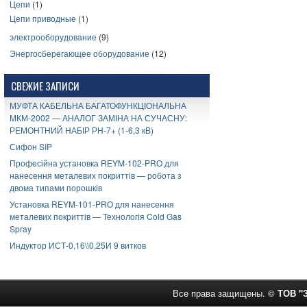
Цепи
(1)
Цепи приводные
(1)
электрооборудование
(9)
Энергосберегающее оборудование
(12)
СВЕЖИЕ ЗАПИСИ
МУФТА КАБЕЛЬНА БАГАТОФУНКЦІОНАЛЬНА
МКМ-2002 — АНАЛОГ ЗАМІНА НА СУЧАСНУ:
РЕМОНТНИЙ НАБІР РН-7+ (1-6,3 кВ)
Сифон SIP
Професійна установка REYM-102-PRO для
нанесення металевих покриттів — робота з
двома типами порошків
Установка REYM-101-PRO для нанесення
металевих покриттів — Технологія Cold Gas
Spray
Индуктор ИСТ-0,16\\0,25И 9 витков
Все права защищены. ©
ТОВ "