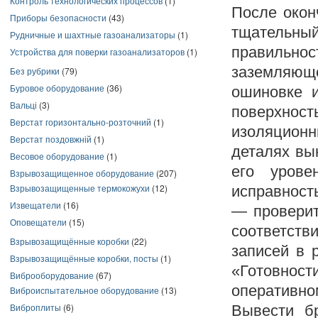
Контроль технологических процессов
(1)
После окон
Приборы безопасности
(43)
тщательны
Рудничные и шахтные газоанализаторы
(1)
правильнос
Устройства для поверки газоанализаторов
(1)
заземляюще
Без рубрики
(79)
Буровое оборудование
(36)
ошиновке и
Вальці
(3)
поверхност
Верстат горизонтально-розточний
(1)
изоляционн
Верстат поздовжній
(1)
деталях вы
Весовое оборудование
(1)
его урове
Взрывозащищенное оборудование
(207)
Взрывозащищенные термокожухи
(12)
исправност
Извещатели
(16)
— проверит
Оповещатели
(15)
соответств
Взрывозащищённые коробки
(22)
записей в 
Взрывозащищённые коробки, посты
(1)
«Готовност
Виброоборудование
(67)
оперативн
Виброиспытательное оборудование
(13)
Виброплиты
(6)
Вывести бр