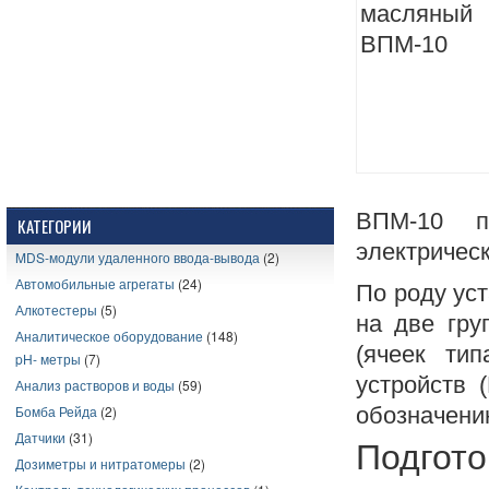
ВПМ-10 п
КАТЕГОРИИ
электрическ
MDS-модули удаленного ввода-вывода
(2)
Автомобильные агрегаты
(24)
По роду ус
Алкотестеры
(5)
на две гру
Аналитическое оборудование
(148)
(ячеек ти
pH- метры
(7)
устройств 
Анализ растворов и воды
(59)
обозначени
Бомба Рейда
(2)
Датчики
(31)
Подгото
Дозиметры и нитратомеры
(2)