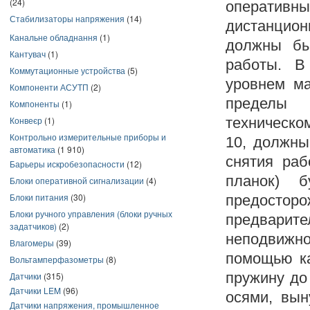
(24)
оперативны
Стабилизаторы напряжения
(14)
дистанцио
Канальне обладнання
(1)
должны бы
Кантувач
(1)
работы. В
Коммутационные устройства
(5)
уровнем ма
Компоненти АСУТП
(2)
пределы 
Компоненты
(1)
Конвеєр
(1)
техническо
Контрольно измерительные приборы и
10, должны
автоматика
(1 910)
снятия раб
Барьеры искробезопасности
(12)
планок) 
Блоки оперативной сигнализации
(4)
Блоки питания
(30)
предостор
Блоки ручного управления (блоки ручных
предварите
задатчиков)
(2)
неподвижно
Влагомеры
(39)
помощью ка
Вольтамперфазометры
(8)
пружину до
Датчики
(315)
Датчики LEM
(96)
осями, вын
Датчики напряжения, промышленное