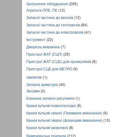
Залізничне обладнання
(295)
Агрегати ОПЕ, ПЕ
(12)
Запасні частини до вагонів
(12)
Запасні частини до тепловозів
(84)
Запасні частини до електровозів
(41)
Інструмент
(22)
Джерела живлення
(7)
Пристрої ЖАТ (СЦП)
(29)
Пристрої ЖАТ (СЦБ) для промшляхів
(8)
Пристрої СЦБ для МЕТРО
(9)
заклепки
(1)
Запірна арматура
(45)
Засувки
(5)
Клапана запірно-регулюючі
(1)
Крани кульові повнопрохідні
(9)
Крани кульові зварні (Приварне виконання)
(6)
Крани кульові зварні (фланцеве виконання)
(13)
Крани кульові укорочені
(8)
Вимірювальні прилади
(212)