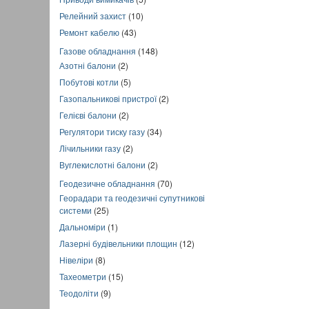
Релейний захист
(10)
Ремонт кабелю
(43)
Газове обладнання
(148)
Азотні балони
(2)
Побутові котли
(5)
Газопальникові пристрої
(2)
Гелієві балони
(2)
Регулятори тиску газу
(34)
Лічильники газу
(2)
Вуглекислотні балони
(2)
Геодезичне обладнання
(70)
Георадари та геодезичні супутникові
системи
(25)
Дальноміри
(1)
Лазерні будівельники площин
(12)
Нівеліри
(8)
Тахеометри
(15)
Теодоліти
(9)