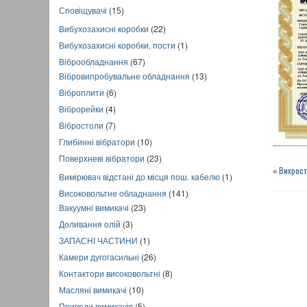
Сповіщувачі
(15)
Вибухозахисні коробки
(22)
Вибухозахисні коробки, пости
(1)
Віброобладнання
(67)
Вібровипробувальне обладнання
(13)
Віброплити
(6)
Віброрейки
(4)
Вібростоли
(7)
Глибинні вібратори
(10)
Поверхневі вібратори
(23)
«
Вихрос
Вимірювач відстані до місця пош. кабелю
(1)
Високовольтне обладнання
(141)
Вакуумні вимикачі
(23)
Доливання олій
(3)
ЗАПАСНІ ЧАСТИНИ
(1)
Камери дугогасильні
(26)
Контактори високовольтні
(8)
Масляні вимикачі
(10)
Приводи вимикачів
(5)