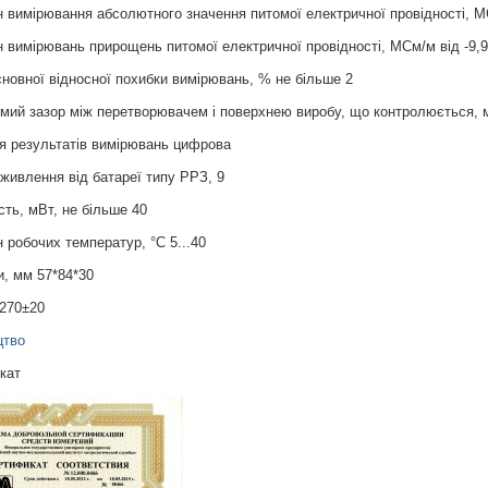
н вимірювання абсолютного значення питомої електричної провідності, М
н вимірювань прирощень питомої електричної провідності, МСм/м від -9,9
новної відносної похибки вимірювань, % не більше 2
мий зазор між перетворювачем і поверхнею виробу, що контролюється, м
ія результатів вимірювань цифрова
живлення від батареї типу РРЗ, 9
сть, мВт, не більше 40
н робочих температур, °С 5...40
и, мм 57*84*30
 270±20
цтво
кат