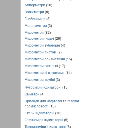
Амперметри
(10)
Вольтметри
(8)
Глибиноміри
(3)
Мегаомметри
(3)
Мікрометри
(82)
Мікрометри гладкі
(26)
Мікрометри зубомірні
(4)
Мікрометри листові
(2)
Мікрометри призматичні
(15)
Мікрометри важільні
(17)
Мікрометри зі вставками
(14)
Мікрометри трубні
(3)
Нутроміри індикаторні
(15)
Омметри
(4)
Прилади для нафтової та газової
промисловості
(16)
Скоби індикаторні
(10)
Стенкоміри індикаторні
(5)
Товщиноміри індикаторні
(6)