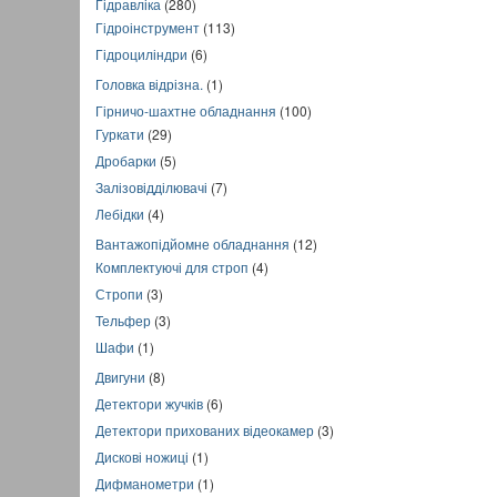
Гідравліка
(280)
Гідроінструмент
(113)
Гідроциліндри
(6)
Головка відрізна.
(1)
Гірничо-шахтне обладнання
(100)
Гуркати
(29)
Дробарки
(5)
Залізовідділювачі
(7)
Лебідки
(4)
Вантажопідйомне обладнання
(12)
Комплектуючі для строп
(4)
Стропи
(3)
Тельфер
(3)
Шафи
(1)
Двигуни
(8)
Детектори жучків
(6)
Детектори прихованих відеокамер
(3)
Дискові ножиці
(1)
Дифманометри
(1)