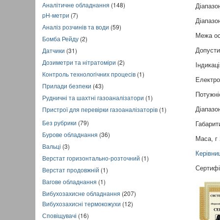
Аналітичне обладнання
(148)
Діапазо
pH-метри
(7)
Діапазо
Аналіз розчинів та води
(59)
Межа ос
Бомба Рейду
(2)
Датчики
(31)
Допусти
Дозиметри та нітратоміри
(2)
Індикац
Контроль технологічних процесів
(1)
Електро
Прилади безпеки
(43)
Потужні
Рудничні та шахтні газоаналізатори
(1)
Пристрої для перевірки газоаналізаторів
(1)
Діапазо
Без рубрики
(79)
Габарит
Бурове обладнання
(36)
Маса, г
Вальці
(3)
Керівни
Верстат горизонтально-розточний
(1)
Сертифі
Верстат продовжній
(1)
Вагове обладнання
(1)
Вибухозахисне обладнання
(207)
Вибухозахисні термокожухи
(12)
Сповіщувачі
(16)