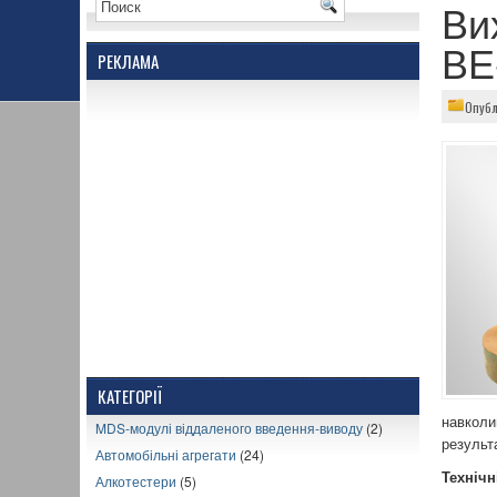
Ви
ВЕ
РЕКЛАМА
Опубл
КАТЕГОРІЇ
навкол
MDS-модулі віддаленого введення-виводу
(2)
результ
Автомобільні агрегати
(24)
Технічн
Алкотестери
(5)