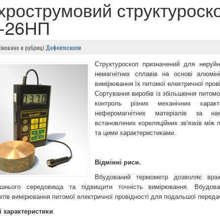
хрострумовий структуроск
-26НП
іковано в рубриці
Дефектоскопи
Структуроскоп призначений для неруйні
немагнітних сплавів на основі алюмі
вимірювання їх питомої електричної прові
Сортування виробів із збільшення питомої
контроль різних механічних характе
неферомагнітних матеріалів за ная
встановлених кореляційних зв'язків між
та цими характеристиками.
Відмінні риси.
Вбудований термометр дозволяє врах
ишнього середовища та підвищити точність вимірювання. Вбудова
атів вимірювання питомої електричної провідності для подальшої передач
і характеристики