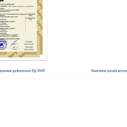
трумовий дефектоскоп ВД-90НП
Комплекти зразків штучн