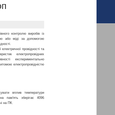
оп
вного контролю виробів із
нію або міді за допомогою
дності.
 електричної провідності та
ристик електропровідних
вності експериментально
 питомою електропровідністю
увати вплив температури
на пам'ять зберігає 4096
і на ПК.