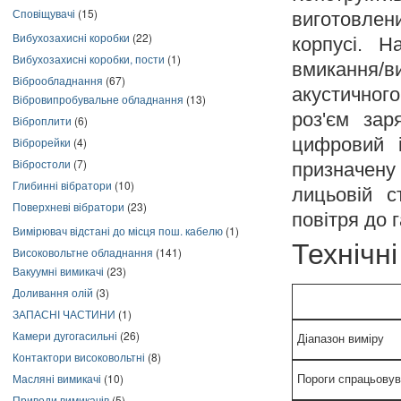
Сповіщувачі
(15)
виготовлен
Вибухозахисні коробки
(22)
корпусі. Н
Вибухозахисні коробки, пости
(1)
вмикання/
Віброобладнання
(67)
акустичного
Вібровипробувальне обладнання
(13)
роз'єм зар
Віброплити
(6)
цифровий і
Віброрейки
(4)
Вібростоли
(7)
призначену
Глибинні вібратори
(10)
лицьовій с
Поверхневі вібратори
(23)
повітря до 
Вимірювач відстані до місця пош. кабелю
(1)
Технічн
Високовольтне обладнання
(141)
Вакуумні вимикачі
(23)
Доливання олій
(3)
ЗАПАСНІ ЧАСТИНИ
(1)
Камери дугогасильні
(26)
Діапазон виміру
Контактори високовольтні
(8)
Масляні вимикачі
(10)
Пороги спрацьовува
Приводи вимикачів
(5)