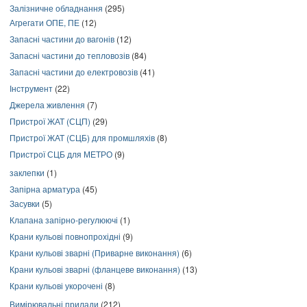
Залізничне обладнання
(295)
Агрегати ОПЕ, ПЕ
(12)
Запасні частини до вагонів
(12)
Запасні частини до тепловозів
(84)
Запасні частини до електровозів
(41)
Інструмент
(22)
Джерела живлення
(7)
Пристрої ЖАТ (СЦП)
(29)
Пристрої ЖАТ (СЦБ) для промшляхів
(8)
Пристрої СЦБ для МЕТРО
(9)
заклепки
(1)
Запірна арматура
(45)
Засувки
(5)
Клапана запірно-регулюючі
(1)
Крани кульові повнопрохідні
(9)
Крани кульові зварні (Приварне виконання)
(6)
Крани кульові зварні (фланцеве виконання)
(13)
Крани кульові укорочені
(8)
Вимірювальні прилади
(212)