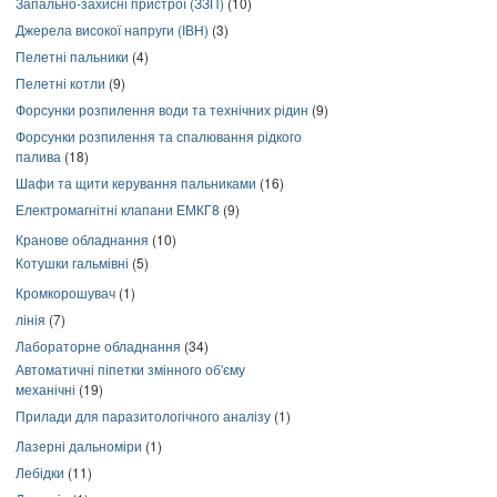
Запально-захисні пристрої (ЗЗП)
(10)
Джерела високої напруги (ІВН)
(3)
Пелетні пальники
(4)
Пелетні котли
(9)
Форсунки розпилення води та технічних рідин
(9)
Форсунки розпилення та спалювання рідкого
палива
(18)
Шафи та щити керування пальниками
(16)
Електромагнітні клапани ЕМКГ8
(9)
Кранове обладнання
(10)
Котушки гальмівні
(5)
Кромкорошувач
(1)
лінія
(7)
Лабораторне обладнання
(34)
Автоматичні піпетки змінного об'єму
механічні
(19)
Прилади для паразитологічного аналізу
(1)
Лазерні дальноміри
(1)
Лебідки
(11)