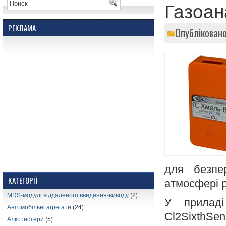
Газоан
РЕКЛАМА
Опубліковано
для безпе
КАТЕГОРІЇ
атмосфері р
MDS-модулі віддаленого введення-виводу
(2)
У приладі
Автомобільні агрегати
(24)
Cl2SixthSen
Алкотестери
(5)