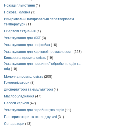
Ножиці гільйотинні
(1)
Ножова Головка
(1)
Вимірювальні вимірювальні перетворювачі
температури
(11)
Обертові з'єднання
(1)
Устаткування для ЖКГ
(3)
Устаткування для нафтобаз
(16)
Устаткування для харчової промисловості
(228)
Консервна промисловість
(19)
Устаткування для первинної обробки плодів та
ягід
(10)
Молочна промисловість
(208)
Гомогенізатори
(8)
Диспергатори та емульгатори
(4)
Маслообладнання
(47)
Насоси харчові
(47)
Устаткування для виробництва сирів
(11)
Пастеризатори та охолоджувачі
(31)
Сепаратори
(13)