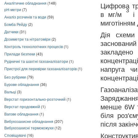
Аналітичне обладнання
(148)
Цифрова тр
pH-метри
(7)
3
в мг/м
і 
Аналіз розчинів та води
(59)
миготінням 
Бомба Рейду
(2)
Датчики
(31)
Дія схеми 
Дозиметри та нітратоміри
(2)
заснований
Контроль технологічних процесів
(1)
закладено 
Прилади безпеки
(43)
концентрац
Рудничні та шахтні газоаналізатори
(1)
напруга чи
Пристрої для перевірки газоаналізаторів
(1)
концентраці
Без рубрики
(79)
Бурове обладнання
(36)
Газоаналіз
Вальці
(3)
Заряджанн
Верстат горизонтально-розточний
(1)
менше 6W та
Верстат продовжній
(1)
Вагове обладнання
(1)
біля роз'є
Вибухозахисне обладнання
(207)
після закін
Вибухозахисні термокожухи
(12)
Конструкт
Сповіщувачі
(16)