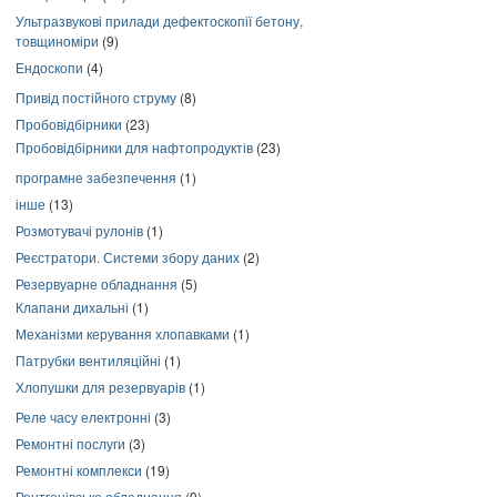
Ультразвукові прилади дефектоскопії бетону,
товщиноміри
(9)
Ендоскопи
(4)
Привід постійного струму
(8)
Пробовідбірники
(23)
Пробовідбірники для нафтопродуктів
(23)
програмне забезпечення
(1)
інше
(13)
Розмотувачі рулонів
(1)
Реєстратори. Системи збору даних
(2)
Резервуарне обладнання
(5)
Клапани дихальні
(1)
Механізми керування хлопавками
(1)
Патрубки вентиляційні
(1)
Хлопушки для резервуарів
(1)
Реле часу електронні
(3)
Ремонтні послуги
(3)
Ремонтні комплекси
(19)
Рентгенівське обладнання
(9)