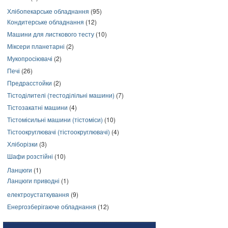
Хлібопекарське обладнання
(95)
Кондитерське обладнання
(12)
Машини для листкового тесту
(10)
Міксери планетарні
(2)
Мукопросіювачі
(2)
Печі
(26)
Предрасстойки
(2)
Тістоділителі (тестоділільні машини)
(7)
Тістозакатні машини
(4)
Тістомісильні машини (тістоміси)
(10)
Тістоокруглювачі (тістоокруглювачі)
(4)
Хліборізки
(3)
Шафи розстійні
(10)
Ланцюги
(1)
Ланцюги приводні
(1)
електроустаткування
(9)
Енергозберігаюче обладнання
(12)