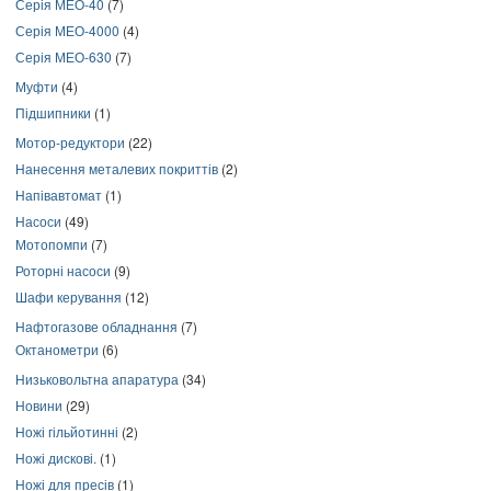
Серія МЕО-40
(7)
Серія МЕО-4000
(4)
Серія МЕО-630
(7)
Муфти
(4)
Підшипники
(1)
Мотор-редуктори
(22)
Нанесення металевих покриттів
(2)
Напівавтомат
(1)
Насоси
(49)
Мотопомпи
(7)
Роторні насоси
(9)
Шафи керування
(12)
Нафтогазове обладнання
(7)
Октанометри
(6)
Низьковольтна апаратура
(34)
Новини
(29)
Ножі гільйотинні
(2)
Ножі дискові.
(1)
Ножі для пресів
(1)