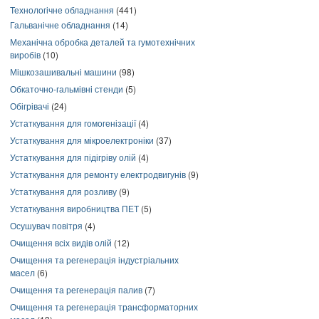
Технологічне обладнання
(441)
Гальванічне обладнання
(14)
Механічна обробка деталей та гумотехнічних
виробів
(10)
Мішкозашивальні машини
(98)
Обкаточно-гальмівні стенди
(5)
Обігрівачі
(24)
Устаткування для гомогенізації
(4)
Устаткування для мікроелектроніки
(37)
Устаткування для підігріву олій
(4)
Устаткування для ремонту електродвигунів
(9)
Устаткування для розливу
(9)
Устаткування виробництва ПЕТ
(5)
Осушувач повітря
(4)
Очищення всіх видів олій
(12)
Очищення та регенерація індустріальних
масел
(6)
Очищення та регенерація палив
(7)
Очищення та регенерація трансформаторних