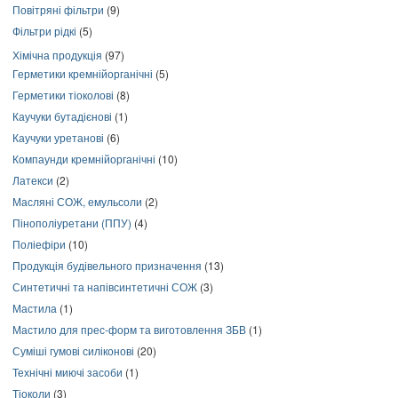
Повітряні фільтри
(9)
Фільтри рідкі
(5)
Хімічна продукція
(97)
Герметики кремнійорганічні
(5)
Герметики тіоколові
(8)
Каучуки бутадієнові
(1)
Каучуки уретанові
(6)
Компаунди кремнійорганічні
(10)
Латекси
(2)
Масляні СОЖ, емульсоли
(2)
Пінополіуретани (ППУ)
(4)
Поліефіри
(10)
Продукція будівельного призначення
(13)
Синтетичні та напівсинтетичні СОЖ
(3)
Мастила
(1)
Мастило для прес-форм та виготовлення ЗБВ
(1)
Суміші гумові силіконові
(20)
Технічні миючі засоби
(1)
Тіоколи
(3)