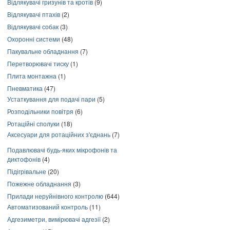
Відлякувачі гризунів та кротів
(9)
Відлякувачі птахів
(2)
Відлякувачі собак
(3)
Охоронні системи
(48)
Пакувальне обладнання
(7)
Перетворювачі тиску
(1)
Плита монтажна
(1)
Пневматика
(47)
Устаткування для подачі пари
(5)
Розподільники повітря
(6)
Ротаційні сполуки
(18)
Аксесуари для ротаційних з'єднань
(7)
Подавлювачі будь-яких мікрофонів та
диктофонів
(4)
Підігрівальне
(20)
Пожежне обладнання
(3)
Прилади неруйнівного контролю
(644)
Автоматизований контроль
(11)
Адгезиметри, вимірювачі адгезії
(2)