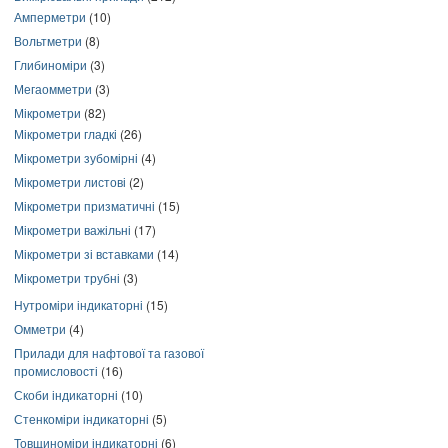
Амперметри
(10)
Вольтметри
(8)
Глибиноміри
(3)
Мегаомметри
(3)
Мікрометри
(82)
Мікрометри гладкі
(26)
Мікрометри зубомірні
(4)
Мікрометри листові
(2)
Мікрометри призматичні
(15)
Мікрометри важільні
(17)
Мікрометри зі вставками
(14)
Мікрометри трубні
(3)
Нутроміри індикаторні
(15)
Омметри
(4)
Прилади для нафтової та газової
промисловості
(16)
Скоби індикаторні
(10)
Стенкоміри індикаторні
(5)
Товщиноміри індикаторні
(6)