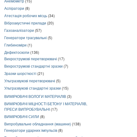
Анемометр
(15)
Аспіратори
(8)
Атестація робочих місць
(34)
Віброакустичні прилади
(20)
Газоаналізатори
(57)
Генератори трасувальні
(5)
Глибиноміри
(1)
Дефектоскопи
(136)
Вихрострумові перетворювачі
(17)
Вихрострумові стандартні зразки
(7)
Зразки шорсткості
(21)
Ультразвукові перетворювачі
(5)
Ультразвукові стандартні зразки
(15)
ВИМІРЮВАЧІ ВОЛОГИ МАТЕРІАЛІВ
(3)
ВИМІРЮВАЧІ МІЦНОСТІ БЕТОНУ І МАТЕРІАЛІВ,
ПРЕСИ ВИПРОБУВАЛЬНІ
(17)
ВИМІРЮВАЧІ СИЛИ
(8)
Випробувальне обладнання (машини)
(138)
Генератори ударних імпульсів
(8)