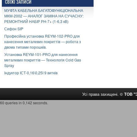
СВІЖІ ЗАПИСИ
МУФТА КАБЕЛЬНА БАГАТОФУНКЦІОНАЛЬНА
МКМ-2002 — АНАЛОГ ЗАМІНА НА СУЧАСНУ:
РЕМОНТНИЙ НАБІР РН-7+ (1-6,3 кВ)
Сифон SIP
Професійна установка REYM-102-PRO для
нанесення металевих покриттів — робота з
двома типами порошків.
Установка REYM-101-PRO для нанесення
металевих покриттів — Технологія Cold Gas
Spray
Індуктор ІСТ-0,16\0,25І 9 витків
Усі права захищені. ©
ТОВ 
60 queries in 0,142 seconds.