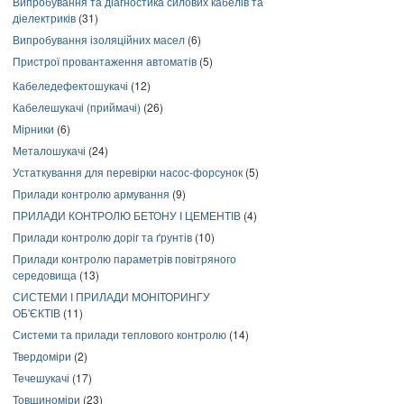
Випробування та діагностика силових кабелів та
діелектриків
(31)
Випробування ізоляційних масел
(6)
Пристрої провантаження автоматів
(5)
Кабеледефектошукачі
(12)
Кабелешукачі (приймачі)
(26)
Мірники
(6)
Металошукачі
(24)
Устаткування для перевірки насос-форсунок
(5)
Прилади контролю армування
(9)
ПРИЛАДИ КОНТРОЛЮ БЕТОНУ І ЦЕМЕНТІВ
(4)
Прилади контролю доріг та ґрунтів
(10)
Прилади контролю параметрів повітряного
середовища
(13)
СИСТЕМИ І ПРИЛАДИ МОНІТОРИНГУ
ОБ'ЄКТІВ
(11)
Системи та прилади теплового контролю
(14)
Твердоміри
(2)
Течешукачі
(17)
Товщиноміри
(23)