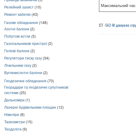
Максимальний час
Релейний захист
(10)
Ремонт кабелю
(43)
Газове обладнання
(148)
СТ
-562-М джерело стр
Азотні балони
(2)
Побутові котли
(5)
Газопальникові пристрої
(2)
Гелієві балони
(2)
Регулятори тиску газу
(34)
Лічильники газу
(2)
Вуглекислотні балони
(2)
Геодезичне обладнання
(70)
Георадари та геодезичні супутникові
системи
(25)
Дальноміри
(1)
Лазерні будівельники площин
(12)
Нівеліри
(8)
Тахеометри
(15)
Теодоліти
(9)