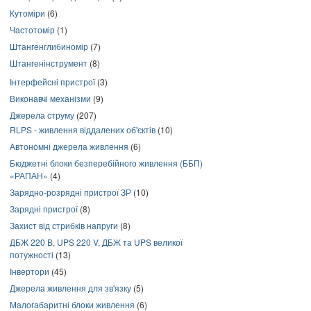
Кутоміри
(6)
Частотомір
(1)
Штангенглибиномір
(7)
Штангенінструмент
(8)
Інтерфейсні пристрої
(3)
Виконавчі механізми
(9)
Джерела струму
(207)
RLPS - живлення віддалених об'єктів
(10)
Автономні джерела живлення
(6)
Бюджетні блоки безперебійного живлення (ББП)
«РАПАН»
(4)
Зарядно-розрядні пристрої ЗР
(10)
Зарядні пристрої
(8)
Захист від стрибків напруги
(8)
ДБЖ 220 В, UPS 220 V, ДБЖ та UPS великої
потужності
(13)
Інвертори
(45)
Джерела живлення для зв'язку
(5)
Малогабаритні блоки живлення
(6)