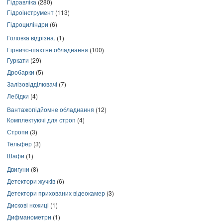
Гідравліка
(280)
Гідроінструмент
(113)
Гідроциліндри
(6)
Головка відрізна.
(1)
Гірничо-шахтне обладнання
(100)
Гуркати
(29)
Дробарки
(5)
Залізовідділювачі
(7)
Лебідки
(4)
Вантажопідйомне обладнання
(12)
Комплектуючі для строп
(4)
Стропи
(3)
Тельфер
(3)
Шафи
(1)
Двигуни
(8)
Детектори жучків
(6)
Детектори прихованих відеокамер
(3)
Дискові ножиці
(1)
Дифманометри
(1)