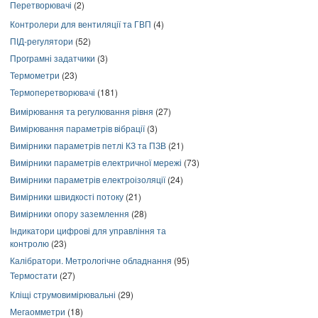
Перетворювачі
(2)
Контролери для вентиляції та ГВП
(4)
ПІД-регулятори
(52)
Програмні задатчики
(3)
Термометри
(23)
Термоперетворювачі
(181)
Вимірювання та регулювання рівня
(27)
Вимірювання параметрів вібрації
(3)
Вимірники параметрів петлі КЗ та ПЗВ
(21)
Вимірники параметрів електричної мережі
(73)
Вимірники параметрів електроізоляції
(24)
Вимірники швидкості потоку
(21)
Вимірники опору заземлення
(28)
Індикатори цифрові для управління та
контролю
(23)
Калібратори. Метрологічне обладнання
(95)
Термостати
(27)
Кліщі струмовимірювальні
(29)
Мегаомметри
(18)