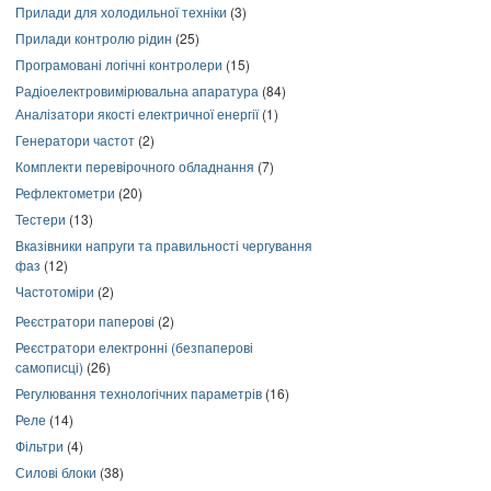
Прилади для холодильної техніки
(3)
Прилади контролю рідин
(25)
Програмовані логічні контролери
(15)
Радіоелектровимірювальна апаратура
(84)
Аналізатори якості електричної енергії
(1)
Генератори частот
(2)
Комплекти перевірочного обладнання
(7)
Рефлектометри
(20)
Тестери
(13)
Вказівники напруги та правильності чергування
фаз
(12)
Частотоміри
(2)
Реєстратори паперові
(2)
Реєстратори електронні (безпаперові
самописці)
(26)
Регулювання технологічних параметрів
(16)
Реле
(14)
Фільтри
(4)
Силові блоки
(38)