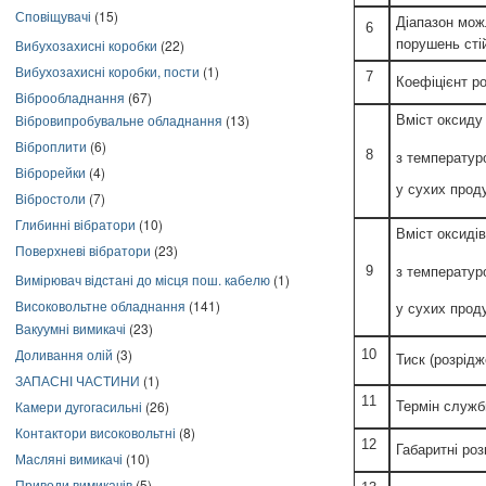
Сповіщувачі
(15)
Діапазон мож
6
порушень сті
Вибухозахисні коробки
(22)
Вибухозахисні коробки, пости
(1)
7
Коефіцієнт р
Віброобладнання
(67)
Вібровипробувальне обладнання
(13)
Вміст оксиду
Віброплити
(6)
8
з температур
Віброрейки
(4)
у сухих проду
Вібростоли
(7)
Глибинні вібратори
(10)
Вміст оксиді
Поверхневі вібратори
(23)
9
з температур
Вимірювач відстані до місця пош. кабелю
(1)
Високовольтне обладнання
(141)
у сухих прод
Вакуумні вимикачі
(23)
Доливання олій
(3)
10
Тиск (розрідж
ЗАПАСНІ ЧАСТИНИ
(1)
11
Камери дугогасильні
(26)
Термін служби
Контактори високовольтні
(8)
12
Габаритні ро
Масляні вимикачі
(10)
Приводи вимикачів
(5)