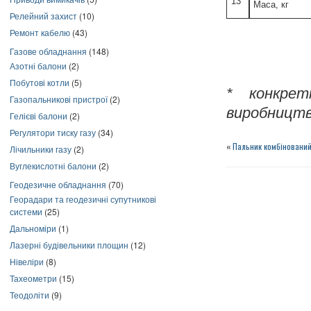
13
Маса, кг
Релейний захист
(10)
Ремонт кабелю
(43)
Газове обладнання
(148)
Азотні балони
(2)
Побутові котли
(5)
* конкрет
Газопальникові пристрої
(2)
виробництв
Гелієві балони
(2)
Регулятори тиску газу
(34)
«
Пальник комбінований
Лічильники газу
(2)
Вуглекислотні балони
(2)
Геодезичне обладнання
(70)
Георадари та геодезичні супутникові
системи
(25)
Дальноміри
(1)
Лазерні будівельники площин
(12)
Нівеліри
(8)
Тахеометри
(15)
Теодоліти
(9)