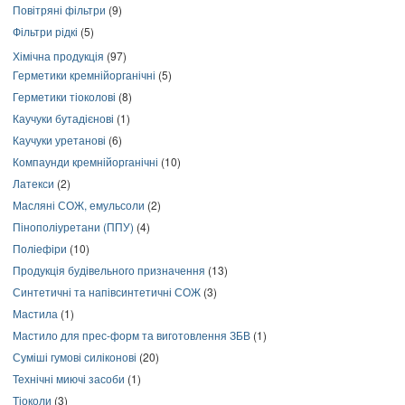
Повітряні фільтри
(9)
Фільтри рідкі
(5)
Хімічна продукція
(97)
Герметики кремнійорганічні
(5)
Герметики тіоколові
(8)
Каучуки бутадієнові
(1)
Каучуки уретанові
(6)
Компаунди кремнійорганічні
(10)
Латекси
(2)
Масляні СОЖ, емульсоли
(2)
Пінополіуретани (ППУ)
(4)
Поліефіри
(10)
Продукція будівельного призначення
(13)
Синтетичні та напівсинтетичні СОЖ
(3)
Мастила
(1)
Мастило для прес-форм та виготовлення ЗБВ
(1)
Суміші гумові силіконові
(20)
Технічні миючі засоби
(1)
Тіоколи
(3)