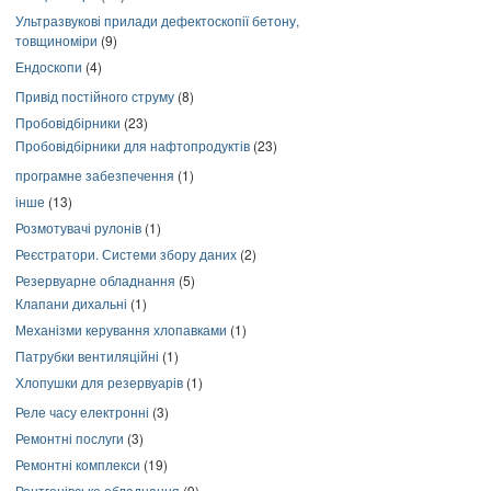
Ультразвукові прилади дефектоскопії бетону,
товщиноміри
(9)
Ендоскопи
(4)
Привід постійного струму
(8)
Пробовідбірники
(23)
Пробовідбірники для нафтопродуктів
(23)
програмне забезпечення
(1)
інше
(13)
Розмотувачі рулонів
(1)
Реєстратори. Системи збору даних
(2)
Резервуарне обладнання
(5)
Клапани дихальні
(1)
Механізми керування хлопавками
(1)
Патрубки вентиляційні
(1)
Хлопушки для резервуарів
(1)
Реле часу електронні
(3)
Ремонтні послуги
(3)
Ремонтні комплекси
(19)
Рентгенівське обладнання
(9)