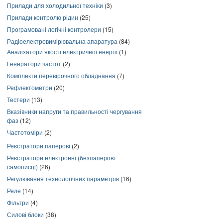
Прилади для холодильної техніки
(3)
Прилади контролю рідин
(25)
Програмовані логічні контролери
(15)
Радіоелектровимірювальна апаратура
(84)
Аналізатори якості електричної енергії
(1)
Генератори частот
(2)
Комплекти перевірочного обладнання
(7)
Рефлектометри
(20)
Тестери
(13)
Вказівники напруги та правильності чергування
фаз
(12)
Частотоміри
(2)
Реєстратори паперові
(2)
Реєстратори електронні (безпаперові
самописці)
(26)
Регулювання технологічних параметрів
(16)
Реле
(14)
Фільтри
(4)
Силові блоки
(38)