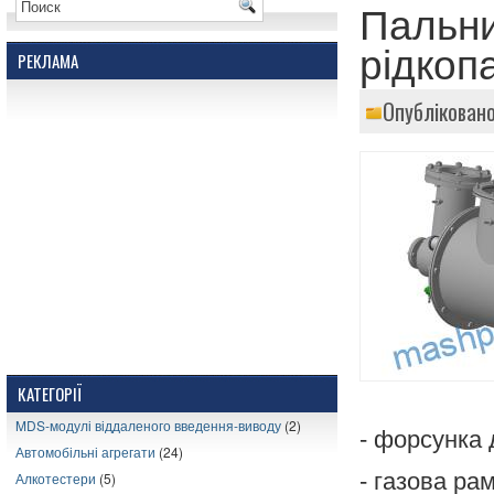
Пальни
рідкоп
РЕКЛАМА
Опубліковано
КАТЕГОРІЇ
MDS-модулі віддаленого введення-виводу
(2)
- форсунка 
Автомобільні агрегати
(24)
- газова ра
Алкотестери
(5)