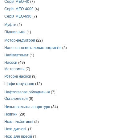
Серія МЕО-40
(7)
Серія МЕО-4000
(4)
Серія МЕО-630
(7)
Муфти
(4)
Підшипники
(1)
Мотор-редуктори
(22)
Нанесення металевих покриттів
(2)
Напівавтомат
(1)
Насоси
(49)
Мотопомпи
(7)
Роторні насоси
(9)
Шафи керування
(12)
Нафтогазове обладнання
(7)
Октанометри
(6)
Низьковольтна апаратура
(34)
Новини
(29)
Ножі гільйотинні
(2)
Ножі дискові.
(1)
Ножі для пресів
(1)