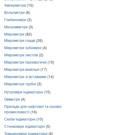
Амперметри
(10)
Вольтметри
(8)
Глибиноміри
(3)
Мегаомметри
(3)
Мікрометри
(82)
Мікрометри гладкі
(26)
Мікрометри зубомірні
(4)
Мікрометри листові
(2)
Мікрометри призматичні
(15)
Мікрометри важільні
(17)
Мікрометри зі вставками
(14)
Мікрометри трубні
(3)
Нутроміри індикаторні
(15)
Омметри
(4)
Прилади для нафтової та газової
промисловості
(16)
Скоби індикаторні
(10)
Стенкоміри індикаторні
(5)
Товщиноміри індикаторні
(6)