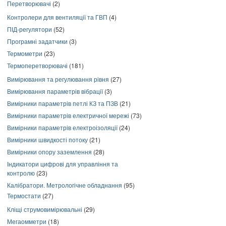
Перетворювачі
(2)
Контролери для вентиляції та ГВП
(4)
ПІД-регулятори
(52)
Програмні задатчики
(3)
Термометри
(23)
Термоперетворювачі
(181)
Вимірювання та регулювання рівня
(27)
Вимірювання параметрів вібрації
(3)
Вимірники параметрів петлі КЗ та ПЗВ
(21)
Вимірники параметрів електричної мережі
(73)
Вимірники параметрів електроізоляції
(24)
Вимірники швидкості потоку
(21)
Вимірники опору заземлення
(28)
Індикатори цифрові для управління та
контролю
(23)
Калібратори. Метрологічне обладнання
(95)
Термостати
(27)
Кліщі струмовимірювальні
(29)
Мегаомметри
(18)