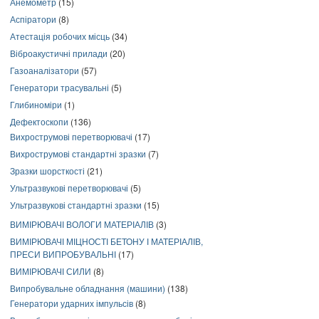
Анемометр
(15)
Аспіратори
(8)
Атестація робочих місць
(34)
Віброакустичні прилади
(20)
Газоаналізатори
(57)
Генератори трасувальні
(5)
Глибиноміри
(1)
Дефектоскопи
(136)
Вихрострумові перетворювачі
(17)
Вихрострумові стандартні зразки
(7)
Зразки шорсткості
(21)
Ультразвукові перетворювачі
(5)
Ультразвукові стандартні зразки
(15)
ВИМІРЮВАЧІ ВОЛОГИ МАТЕРІАЛІВ
(3)
ВИМІРЮВАЧІ МІЦНОСТІ БЕТОНУ І МАТЕРІАЛІВ,
ПРЕСИ ВИПРОБУВАЛЬНІ
(17)
ВИМІРЮВАЧІ СИЛИ
(8)
Випробувальне обладнання (машини)
(138)
Генератори ударних імпульсів
(8)