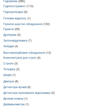
Гідравліка
(280)
Гідроінструмент
(113)
Гідроциліндри
(6)
Головка відрізна.
(1)
Гірничо-шахтне обладнання
(100)
Гуркати
(29)
Дробарки
(5)
Залізовідділювачі
(7)
Лебідки
(4)
Вантажопідйомне обладнання
(12)
Комплектуючі для строп
(4)
Стропи
(3)
Тельфер
(3)
Шафи
(1)
Двигуни
(8)
Детектори жучків
(6)
Детектори прихованих відеокамер
(3)
Дискові ножиці
(1)
Дифманометри
(1)