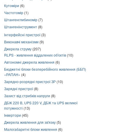
Кутоміри
(6)
Частотомір
(1)
Штангенглибиномір
(7)
Штангенінструмент
(8)
Інтерфейсні пристрої
(3)
Виконавчі механізми
(9)
Джерела струму
(207)
RLPS - живлення віддалених об'єктів
(10)
Автономні джерела живлення
(6)
Бюджетні блоки безперебійного живлення (ББП)
«РАПАН»
(4)
Зарядно-розрядні пристрої ЗР
(10)
Зарядні пристрої
(8)
Захист від стрибків напруги
(8)
ДБЖ 220 В, UPS 220 V, ДБЖ та UPS великої
потужності
(13)
Інвертори
(45)
Джерела живлення для зв'язку
(5)
Малогабаритні блоки живлення
(6)