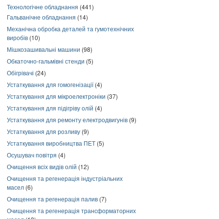
Технологічне обладнання
(441)
Гальванічне обладнання
(14)
Механічна обробка деталей та гумотехнічних
виробів
(10)
Мішкозашивальні машини
(98)
Обкаточно-гальмівні стенди
(5)
Обігрівачі
(24)
Устаткування для гомогенізації
(4)
Устаткування для мікроелектроніки
(37)
Устаткування для підігріву олій
(4)
Устаткування для ремонту електродвигунів
(9)
Устаткування для розливу
(9)
Устаткування виробництва ПЕТ
(5)
Осушувач повітря
(4)
Очищення всіх видів олій
(12)
Очищення та регенерація індустріальних
масел
(6)
Очищення та регенерація палив
(7)
Очищення та регенерація трансформаторних