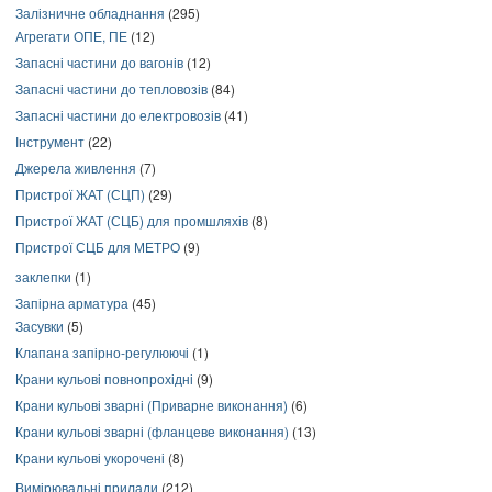
Залізничне обладнання
(295)
Агрегати ОПЕ, ПЕ
(12)
Запасні частини до вагонів
(12)
Запасні частини до тепловозів
(84)
Запасні частини до електровозів
(41)
Інструмент
(22)
Джерела живлення
(7)
Пристрої ЖАТ (СЦП)
(29)
Пристрої ЖАТ (СЦБ) для промшляхів
(8)
Пристрої СЦБ для МЕТРО
(9)
заклепки
(1)
Запірна арматура
(45)
Засувки
(5)
Клапана запірно-регулюючі
(1)
Крани кульові повнопрохідні
(9)
Крани кульові зварні (Приварне виконання)
(6)
Крани кульові зварні (фланцеве виконання)
(13)
Крани кульові укорочені
(8)
Вимірювальні прилади
(212)