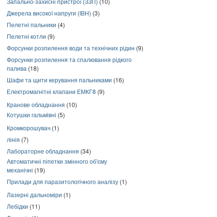
Запально-захисні пристрої (ЗЗП)
(10)
Джерела високої напруги (ІВН)
(3)
Пелетні пальники
(4)
Пелетні котли
(9)
Форсунки розпилення води та технічних рідин
(9)
Форсунки розпилення та спалювання рідкого
палива
(18)
Шафи та щити керування пальниками
(16)
Електромагнітні клапани ЕМКГ8
(9)
Кранове обладнання
(10)
Котушки гальмівні
(5)
Кромкорошувач
(1)
лінія
(7)
Лабораторне обладнання
(34)
Автоматичні піпетки змінного об'єму
механічні
(19)
Прилади для паразитологічного аналізу
(1)
Лазерні дальноміри
(1)
Лебідки
(11)