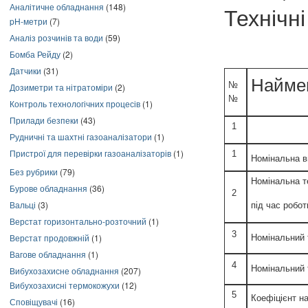
Аналітичне обладнання
(148)
Технічн
pH-метри
(7)
Аналіз розчинів та води
(59)
Бомба Рейду
(2)
Датчики
(31)
Найме
№
Дозиметри та нітратоміри
(2)
№
Контроль технологічних процесів
(1)
Прилади безпеки
(43)
1
Рудничні та шахтні газоаналізатори
(1)
Пристрої для перевірки газоаналізаторів
(1)
1
Номінальна в
Без рубрики
(79)
Номінальна т
Бурове обладнання
(36)
2
Вальці
(3)
під час робот
Верстат горизонтально-розточний
(1)
3
Верстат продовжній
(1)
Номінальний 
Вагове обладнання
(1)
4
Номінальний 
Вибухозахисне обладнання
(207)
Вибухозахисні термокожухи
(12)
5
Коефіцієнт н
Сповіщувачі
(16)