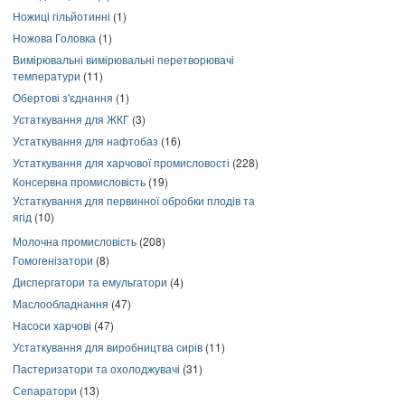
Ножиці гільйотинні
(1)
Ножова Головка
(1)
Вимірювальні вимірювальні перетворювачі
температури
(11)
Обертові з'єднання
(1)
Устаткування для ЖКГ
(3)
Устаткування для нафтобаз
(16)
Устаткування для харчової промисловості
(228)
Консервна промисловість
(19)
Устаткування для первинної обробки плодів та
ягід
(10)
Молочна промисловість
(208)
Гомогенізатори
(8)
Диспергатори та емульгатори
(4)
Маслообладнання
(47)
Насоси харчові
(47)
Устаткування для виробництва сирів
(11)
Пастеризатори та охолоджувачі
(31)
Сепаратори
(13)