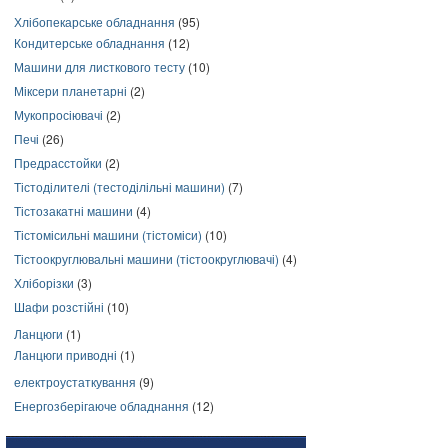
Хлібопекарське обладнання
(95)
Кондитерське обладнання
(12)
Машини для листкового тесту
(10)
Міксери планетарні
(2)
Мукопросіювачі
(2)
Печі
(26)
Предрасстойки
(2)
Тістоділителі (тестоділільні машини)
(7)
Тістозакатні машини
(4)
Тістомісильні машини (тістоміси)
(10)
Тістоокруглювальні машини (тістоокруглювачі)
(4)
Хліборізки
(3)
Шафи розстійні
(10)
Ланцюги
(1)
Ланцюги приводні
(1)
електроустаткування
(9)
Енергозберігаюче обладнання
(12)