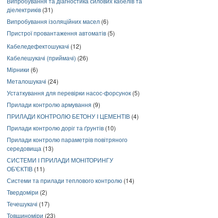
Випробування та діагностика силових кабелів та
діелектриків
(31)
Випробування ізоляційних масел
(6)
Пристрої провантаження автоматів
(5)
Кабеледефектошукачі
(12)
Кабелешукачі (приймачі)
(26)
Мірники
(6)
Металошукачі
(24)
Устаткування для перевірки насос-форсунок
(5)
Прилади контролю армування
(9)
ПРИЛАДИ КОНТРОЛЮ БЕТОНУ І ЦЕМЕНТІВ
(4)
Прилади контролю доріг та ґрунтів
(10)
Прилади контролю параметрів повітряного
середовища
(13)
СИСТЕМИ І ПРИЛАДИ МОНІТОРИНГУ
ОБ'ЄКТІВ
(11)
Системи та прилади теплового контролю
(14)
Твердоміри
(2)
Течешукачі
(17)
Товщиноміри
(23)