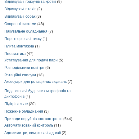
Відлякувачі гризунів та кротів
(9)
Відлякувачі птахів
(2)
Відлякувачі собак
(3)
Охоронні системи
(48)
Пакувальне обладнання
(7)
Перетворювачі тиску
(1)
Плита монтажна
(1)
Пневматика
(47)
Устаткування для подачі пари
(5)
Розподільники повітря
(6)
Ротаційні сполуки
(18)
Аксесуари для ротаційних з'єднань
(7)
Подавлювачі будь-яких мікрофонів та
диктофонів
(4)
Підігрівальне
(20)
Пожежне обладнання
(3)
Прилади неруйнівного контролю
(644)
Автоматизований контроль
(11)
Адгезиметри, вимірювачі адгезії
(2)