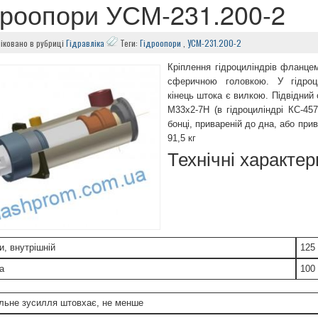
дроопори УСМ-231.200-2
іковано в рубриці
Гідравліка
Теги:
Гідроопори
,
УСМ-231.200-2
Кріплення гідроциліндрів фланцем
сферичною головкою. У гідроцил
кінець штока є вилкою. Підвідний
М33х2-7Н (в гідроциліндрі КС-457
бонці, привареній до дна, або прива
91,5 кг
Технічні характе
и, внутрішній
125
а
100
льне зусилля штовхає, не менше