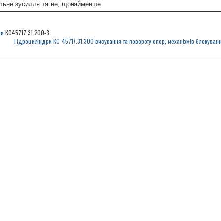
льне зусилля тягне, щонайменше
ри
КС45717.31.200-3
Гідроциліндри КС-45717.31.300 висування та повороту опор, механізмів блокуванн