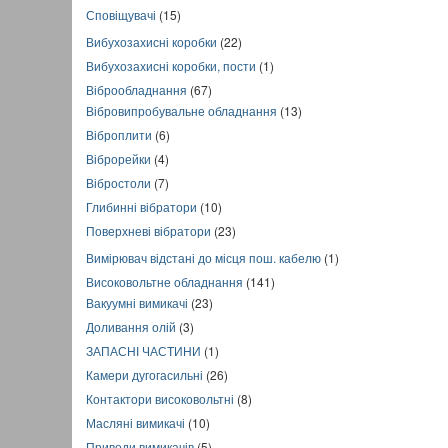
Сповіщувачі
(15)
Вибухозахисні коробки
(22)
Вибухозахисні коробки, пости
(1)
Віброобладнання
(67)
Вібровипробувальне обладнання
(13)
Віброплити
(6)
Віброрейки
(4)
Вібростоли
(7)
Глибинні вібратори
(10)
Поверхневі вібратори
(23)
Вимірювач відстані до місця пош. кабелю
(1)
Високовольтне обладнання
(141)
Вакуумні вимикачі
(23)
Доливання олій
(3)
ЗАПАСНІ ЧАСТИНИ
(1)
Камери дугогасильні
(26)
Контактори високовольтні
(8)
Масляні вимикачі
(10)
Приводи вимикачів
(5)