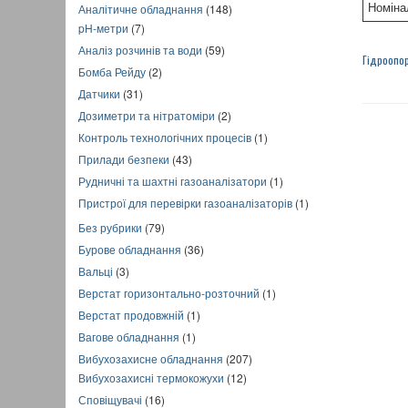
Аналітичне обладнання
(148)
Номіна
pH-метри
(7)
Аналіз розчинів та води
(59)
Гідроопо
Бомба Рейду
(2)
Датчики
(31)
Дозиметри та нітратоміри
(2)
Контроль технологічних процесів
(1)
Прилади безпеки
(43)
Рудничні та шахтні газоаналізатори
(1)
Пристрої для перевірки газоаналізаторів
(1)
Без рубрики
(79)
Бурове обладнання
(36)
Вальці
(3)
Верстат горизонтально-розточний
(1)
Верстат продовжній
(1)
Вагове обладнання
(1)
Вибухозахисне обладнання
(207)
Вибухозахисні термокожухи
(12)
Сповіщувачі
(16)