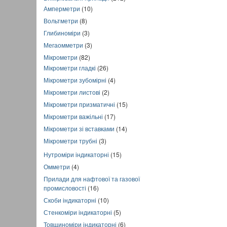
Амперметри
(10)
Вольтметри
(8)
Глибиноміри
(3)
Мегаомметри
(3)
Мікрометри
(82)
Мікрометри гладкі
(26)
Мікрометри зубомірні
(4)
Мікрометри листові
(2)
Мікрометри призматичні
(15)
Мікрометри важільні
(17)
Мікрометри зі вставками
(14)
Мікрометри трубні
(3)
Нутроміри індикаторні
(15)
Омметри
(4)
Прилади для нафтової та газової
промисловості
(16)
Скоби індикаторні
(10)
Стенкоміри індикаторні
(5)
Товщиноміри індикаторні
(6)