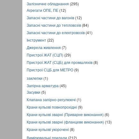
Залізничне обладнання
(295)
Агрегати ОПЕ, ПЕ
(12)
Запасні частини до вагонів
(12)
Запасні частини до тепловозів
(84)
Запасні частини до електровозів
(41)
Інструмент
(22)
Джерела живлення
(7)
Пристрої ЖАТ (СЦП)
(29)
Пристрої ЖАТ (СЦБ) для промшляхів
(8)
Пристрої СЦБ для МЕТРО
(9)
заклепки
(1)
Запірна арматура
(45)
Засувки
(5)
Клапана запірно-регулюючі
(1)
Крани кульові повнопрохідні
(9)
Крани кульові зварні (Приварне виконання)
(6)
Крани кульові зварні (фланцеве виконання)
(13)
Крани кульові укорочені
(8)
Вимірювальні прилади
(212)