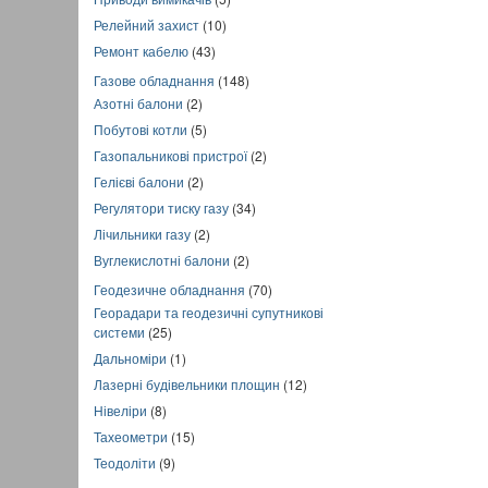
Релейний захист
(10)
Ремонт кабелю
(43)
Газове обладнання
(148)
Азотні балони
(2)
Побутові котли
(5)
Газопальникові пристрої
(2)
Гелієві балони
(2)
Регулятори тиску газу
(34)
Лічильники газу
(2)
Вуглекислотні балони
(2)
Геодезичне обладнання
(70)
Георадари та геодезичні супутникові
системи
(25)
Дальноміри
(1)
Лазерні будівельники площин
(12)
Нівеліри
(8)
Тахеометри
(15)
Теодоліти
(9)