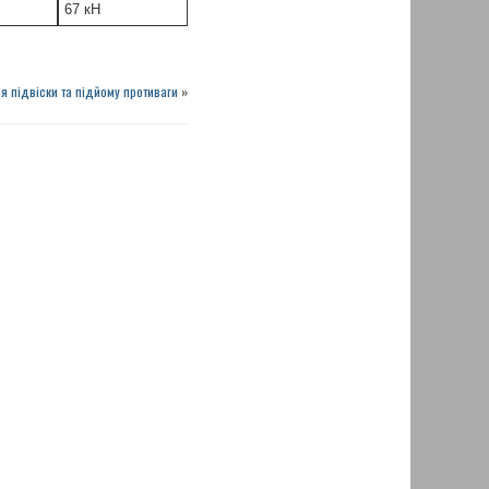
67
кН
я підвіски та підйому противаги
»