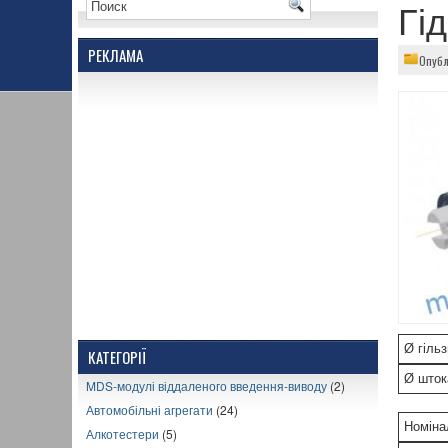
Гі
РЕКЛАМА
Опубл
Ø гільз
КАТЕГОРІЇ
Ø шток
MDS-модулі віддаленого введення-виводу
(2)
Автомобільні агрегати
(24)
Номіна
Алкотестери
(5)