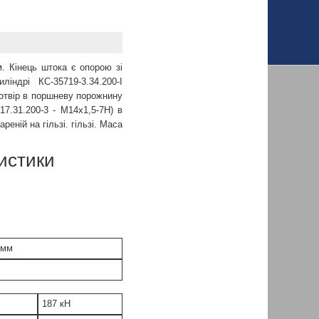
. Кінець штока є опорою зі
індрі КС-35719-3.34.200-І
 отвір в поршневу порожнину
17.31.200-3 - М14х1,5-7Н) в
реній на гільзі. гільзі. Маса
ристики
мм
187
кН