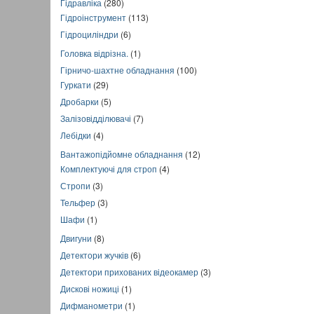
Гідравліка
(280)
Гідроінструмент
(113)
Гідроциліндри
(6)
Головка відрізна.
(1)
Гірничо-шахтне обладнання
(100)
Гуркати
(29)
Дробарки
(5)
Залізовідділювачі
(7)
Лебідки
(4)
Вантажопідйомне обладнання
(12)
Комплектуючі для строп
(4)
Стропи
(3)
Тельфер
(3)
Шафи
(1)
Двигуни
(8)
Детектори жучків
(6)
Детектори прихованих відеокамер
(3)
Дискові ножиці
(1)
Дифманометри
(1)