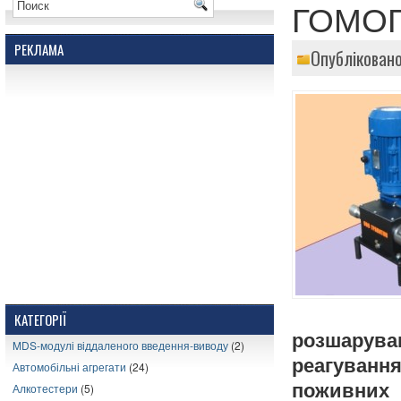
ГОМОГ
РЕКЛАМА
Опублікован
КАТЕГОРІЇ
розшарува
MDS-модулі віддаленого введення-виводу
(2)
реагування
Автомобільні агрегати
(24)
поживних
Алкотестери
(5)