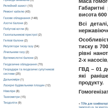
Маса гомоге
Релейний захист
(10)
Габаритні
Ремонт кабелю
(43)
висота 600
Газове обладнання
(148)
Всі деталі
Азотні балони
(2)
Побутові котли
(5)
нержавіючо
Газопальникові пристрої
(2)
Особливіс
Гелієві балони
(2)
тиску в 70
Регулятори тиску газу
(34)
Лічильники газу
(2)
рівні нано
Вуглекислотні балони
(2)
2-х насосі
Геодезичне обладнання
(70)
ГВД – 01 д
Георадари та геодезичні супутникові
системи
(25)
які рані
Дальноміри
(1)
продукту.
Лазерні будівельники площин
(12)
Гомогеніза
Нівеліри
(8)
Тахеометри
(15)
Теодоліти
(9)
«
ТЕНи для газифікаторі
280F13/12,0J-38 100С13