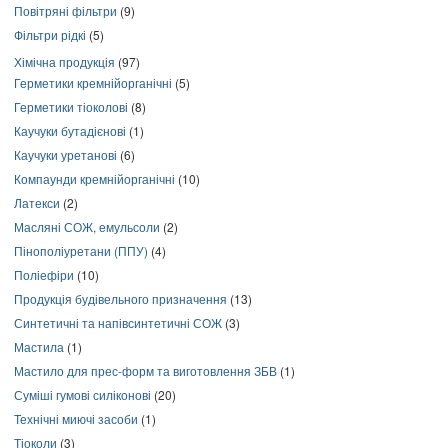
Повітряні фільтри
(9)
Фільтри рідкі
(5)
Хімічна продукція
(97)
Герметики кремнійорганічні
(5)
Герметики тіоколові
(8)
Каучуки бутадієнові
(1)
Каучуки уретанові
(6)
Компаунди кремнійорганічні
(10)
Латекси
(2)
Масляні СОЖ, емульсоли
(2)
Пінополіуретани (ППУ)
(4)
Поліефіри
(10)
Продукція будівельного призначення
(13)
Синтетичні та напівсинтетичні СОЖ
(3)
Мастила
(1)
Мастило для прес-форм та виготовлення ЗБВ
(1)
Суміші гумові силіконові
(20)
Технічні миючі засоби
(1)
Тіоколи
(3)