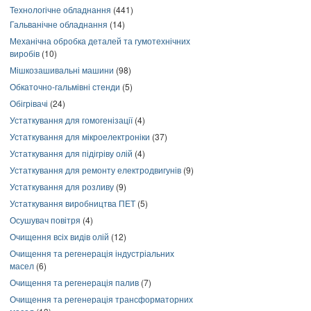
Технологічне обладнання
(441)
Гальванічне обладнання
(14)
Механічна обробка деталей та гумотехнічних
виробів
(10)
Мішкозашивальні машини
(98)
Обкаточно-гальмівні стенди
(5)
Обігрівачі
(24)
Устаткування для гомогенізації
(4)
Устаткування для мікроелектроніки
(37)
Устаткування для підігріву олій
(4)
Устаткування для ремонту електродвигунів
(9)
Устаткування для розливу
(9)
Устаткування виробництва ПЕТ
(5)
Осушувач повітря
(4)
Очищення всіх видів олій
(12)
Очищення та регенерація індустріальних
масел
(6)
Очищення та регенерація палив
(7)
Очищення та регенерація трансформаторних