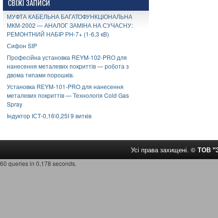
СВІЖІ ЗАПИСИ
МУФТА КАБЕЛЬНА БАГАТОФУНКЦІОНАЛЬНА
МКМ-2002 — АНАЛОГ ЗАМІНА НА СУЧАСНУ:
РЕМОНТНИЙ НАБІР РН-7+ (1-6,3 кВ)
Сифон SIP
Професійна установка REYM-102-PRO для
нанесення металевих покриттів — робота з
двома типами порошків.
Установка REYM-101-PRO для нанесення
металевих покриттів — Технологія Cold Gas
Spray
Індуктор ІСТ-0,16\0,25І 9 витків
Усі права захищені. ©
ТОВ 
60 queries in 0,178 seconds.