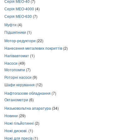
Серія МЕО-40
(7)
Серія МЕО-4000
(4)
Серія МЕО-630
(7)
Муфти
(4)
Підшипники
(1)
Мотор-редуктори
(22)
Нанесення металевих покриттів
(2)
Напівавтомат
(1)
Насоси
(49)
Мотопомпи
(7)
Роторні насоси
(9)
Шафи керування
(12)
Нафтогазове обладнання
(7)
Октанометри
(6)
Низьковольтна апаратура
(34)
Новини
(29)
Ножі гільйотинні
(2)
Ножі дискові.
(1)
Ножі для пресів
(1)