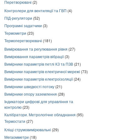
Перетворювачі
(2)
Контролери для вентиляції та ГВП
(4)
ПІД-регулятори
(52)
Програмні задатчики
(3)
Термометри
(23)
Термоперетворювачі
(181)
Вимірювання та регулювання рівня
(27)
Вимірювання параметрів вібрації
(3)
Вимірники параметрів петлі КЗ та ПЗВ
(21)
Вимірники параметрів електричної мережі
(73)
Вимірники параметрів електроізоляції
(24)
Вимірники швидкості потоку
(21)
Вимірники опору заземлення
(28)
Індикатори цифрові для управління та
контролю
(23)
Калібратори. Метрологічне обладнання
(95)
Термостати
(27)
Кліщі струмовимірювальні
(29)
Мегаомметри
(18)