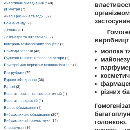
Аналітичне обладнання
(148)
властиво
pH-метри
(7)
організмо
Аналіз розчинів та води
(59)
застосуван
Бомба Рейду
(2)
Датчики
(31)
Гомоген
Дозиметри та нітратоміри
(2)
виробницт
Контроль технологічних процесів
(1)
молока т
Прилади безпеки
(43)
Рудничні та шахтні газоаналізатори
(1)
майонезу,
Пристрої для перевірки газоаналізаторів
(1)
парфумер
Без рубрики
(79)
косметичн
Бурове обладнання
(36)
фармацев
Вальці
(3)
різних ба
Верстат горизонтально-розточний
(1)
Верстат продовжній
(1)
Гомогені
Вагове обладнання
(1)
багатоплун
Вибухозахисне обладнання
(207)
Вибухозахисні термокожухи
(12)
головкою.
Сповіщувачі
(16)