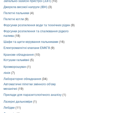
Запально-захисні пристрої (ЗЗП)
(10)
Джерела високої напруги (ІВН)
(3)
Пелетні пальники
(4)
Пелетні котли
(9)
Форсунки розпилення води та технічних рідин
(9)
Форсунки розпилення та спалювання рідкого
палива
(18)
Шафи та щити керування пальниками
(16)
Електромагнітні клапани ЕМКГ8
(9)
Кранове обладнання
(10)
Котушки гальмівні
(5)
Кромкорошувач
(1)
лінія
(7)
Лабораторне обладнання
(34)
Автоматичні піпетки змінного об'єму
механічні
(19)
Прилади для паразитологічного аналізу
(1)
Лазерні дальноміри
(1)
Лебідки
(11)