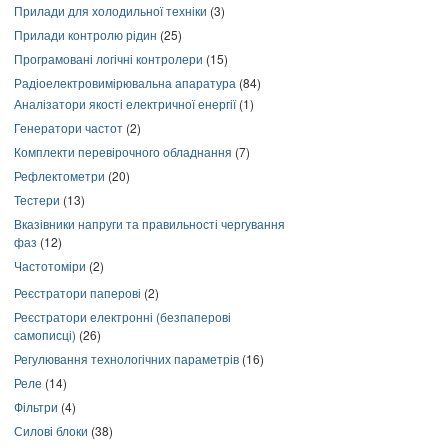
Прилади для холодильної техніки
(3)
Прилади контролю рідин
(25)
Програмовані логічні контролери
(15)
Радіоелектровимірювальна апаратура
(84)
Аналізатори якості електричної енергії
(1)
Генератори частот
(2)
Комплекти перевірочного обладнання
(7)
Рефлектометри
(20)
Тестери
(13)
Вказівники напруги та правильності чергування
фаз
(12)
Частотоміри
(2)
Реєстратори паперові
(2)
Реєстратори електронні (безпаперові
самописці)
(26)
Регулювання технологічних параметрів
(16)
Реле
(14)
Фільтри
(4)
Силові блоки
(38)