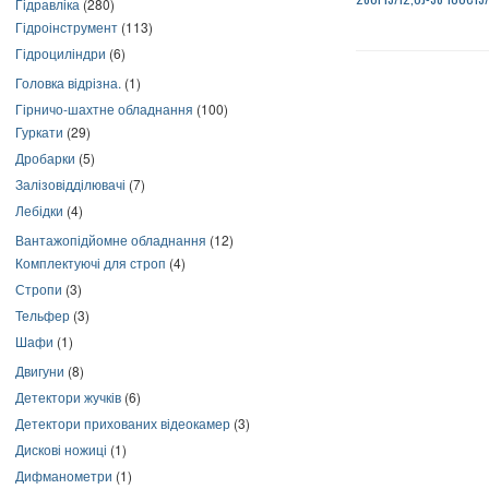
Гідравліка
(280)
Гідроінструмент
(113)
Гідроциліндри
(6)
Головка відрізна.
(1)
Гірничо-шахтне обладнання
(100)
Гуркати
(29)
Дробарки
(5)
Залізовідділювачі
(7)
Лебідки
(4)
Вантажопідйомне обладнання
(12)
Комплектуючі для строп
(4)
Стропи
(3)
Тельфер
(3)
Шафи
(1)
Двигуни
(8)
Детектори жучків
(6)
Детектори прихованих відеокамер
(3)
Дискові ножиці
(1)
Дифманометри
(1)