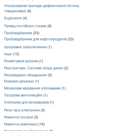
Ультразвукові прилади дефектоскопії бетону,
товщиноміри
(9)
Ендоскопи
(4)
Привід постійного струму
(8)
Пробовідбірники
(23)
Пробовідбірники для нафтопродуктів
(23)
програмне забезпечення
(1)
інше
(13)
Розмотувачі рулонів
(1)
Реєстратори. Системи збору даних
(2)
Резервуарне обладнання
(5)
Клапани дихальні
(1)
Механізми керування хлопавками
(1)
Патрубки вентиляційні
(1)
Хлопушки для резервуарів
(1)
Реле часу електронні
(3)
Ремонтні послуги
(3)
Ремонтні комплекси
(19)
Рентгенівське обладнання
(9)