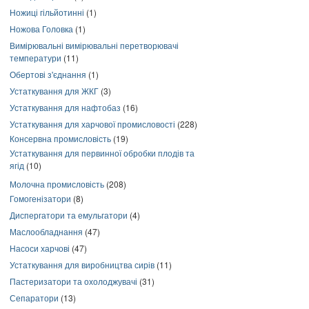
Ножиці гільйотинні
(1)
Ножова Головка
(1)
Вимірювальні вимірювальні перетворювачі
температури
(11)
Обертові з'єднання
(1)
Устаткування для ЖКГ
(3)
Устаткування для нафтобаз
(16)
Устаткування для харчової промисловості
(228)
Консервна промисловість
(19)
Устаткування для первинної обробки плодів та
ягід
(10)
Молочна промисловість
(208)
Гомогенізатори
(8)
Диспергатори та емульгатори
(4)
Маслообладнання
(47)
Насоси харчові
(47)
Устаткування для виробництва сирів
(11)
Пастеризатори та охолоджувачі
(31)
Сепаратори
(13)