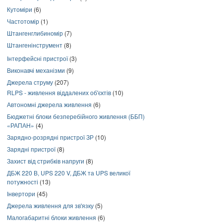
Кутоміри
(6)
Частотомір
(1)
Штангенглибиномір
(7)
Штангенінструмент
(8)
Інтерфейсні пристрої
(3)
Виконавчі механізми
(9)
Джерела струму
(207)
RLPS - живлення віддалених об'єктів
(10)
Автономні джерела живлення
(6)
Бюджетні блоки безперебійного живлення (ББП)
«РАПАН»
(4)
Зарядно-розрядні пристрої ЗР
(10)
Зарядні пристрої
(8)
Захист від стрибків напруги
(8)
ДБЖ 220 В, UPS 220 V, ДБЖ та UPS великої
потужності
(13)
Інвертори
(45)
Джерела живлення для зв'язку
(5)
Малогабаритні блоки живлення
(6)