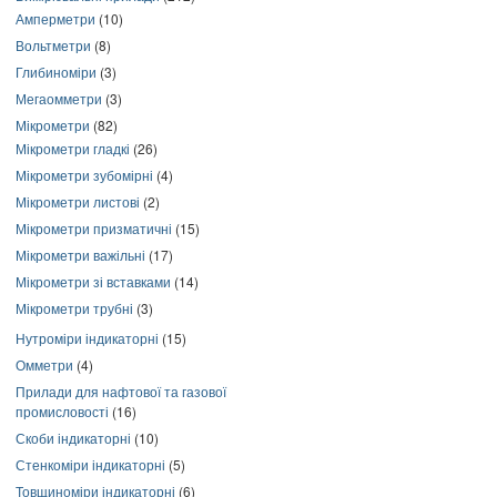
Амперметри
(10)
Вольтметри
(8)
Глибиноміри
(3)
Мегаомметри
(3)
Мікрометри
(82)
Мікрометри гладкі
(26)
Мікрометри зубомірні
(4)
Мікрометри листові
(2)
Мікрометри призматичні
(15)
Мікрометри важільні
(17)
Мікрометри зі вставками
(14)
Мікрометри трубні
(3)
Нутроміри індикаторні
(15)
Омметри
(4)
Прилади для нафтової та газової
промисловості
(16)
Скоби індикаторні
(10)
Стенкоміри індикаторні
(5)
Товщиноміри індикаторні
(6)