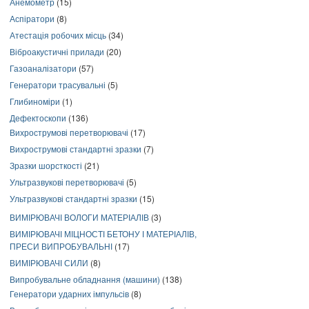
Анемометр
(15)
Аспіратори
(8)
Атестація робочих місць
(34)
Віброакустичні прилади
(20)
Газоаналізатори
(57)
Генератори трасувальні
(5)
Глибиноміри
(1)
Дефектоскопи
(136)
Вихрострумові перетворювачі
(17)
Вихрострумові стандартні зразки
(7)
Зразки шорсткості
(21)
Ультразвукові перетворювачі
(5)
Ультразвукові стандартні зразки
(15)
ВИМІРЮВАЧІ ВОЛОГИ МАТЕРІАЛІВ
(3)
ВИМІРЮВАЧІ МІЦНОСТІ БЕТОНУ І МАТЕРІАЛІВ,
ПРЕСИ ВИПРОБУВАЛЬНІ
(17)
ВИМІРЮВАЧІ СИЛИ
(8)
Випробувальне обладнання (машини)
(138)
Генератори ударних імпульсів
(8)