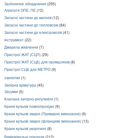
Залізничне обладнання
(295)
Агрегати ОПЕ, ПЕ
(12)
Запасні частини до вагонів
(12)
Запасні частини до тепловозів
(84)
Запасні частини до електровозів
(41)
Інструмент
(22)
Джерела живлення
(7)
Пристрої ЖАТ (СЦП)
(29)
Пристрої ЖАТ (СЦБ) для промшляхів
(8)
Пристрої СЦБ для МЕТРО
(9)
заклепки
(1)
Запірна арматура
(45)
Засувки
(5)
Клапана запірно-регулюючі
(1)
Крани кульові повнопрохідні
(9)
Крани кульові зварні (Приварне виконання)
(6)
Крани кульові зварні (фланцеве виконання)
(13)
Крани кульові укорочені
(8)
Вимірювальні прилади
(212)