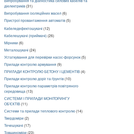
Випробування та діагностика силових кабелів та
діелектриків
(31)
Випробування ізоляційних масел
(6)
Пристрої провантаження автоматів
(5)
Кабеледефектошукачі
(12)
Кабелешукачі (приймачі)
(26)
Мірники
(6)
Металошукачі
(24)
Устаткування для перевірки насос-форсунок
(5)
Прилади контролю армування
(9)
ПРИЛАДИ КОНТРОЛЮ БЕТОНУ І ЦЕМЕНТІВ
(4)
Прилади контролю доріг та ґрунтів
(10)
Прилади контролю параметрів повітряного
середовища
(13)
СИСТЕМИ І ПРИЛАДИ МОНІТОРИНГУ
ОБ'ЄКТІВ
(11)
Системи та прилади теплового контролю
(14)
Твердоміри
(2)
Течешукачі
(17)
Товщиноміри
(23)