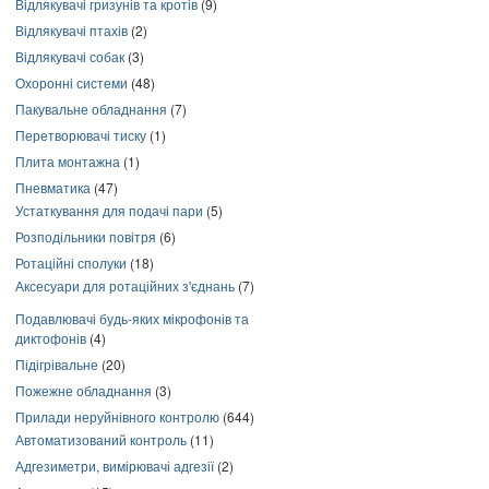
Відлякувачі гризунів та кротів
(9)
Відлякувачі птахів
(2)
Відлякувачі собак
(3)
Охоронні системи
(48)
Пакувальне обладнання
(7)
Перетворювачі тиску
(1)
Плита монтажна
(1)
Пневматика
(47)
Устаткування для подачі пари
(5)
Розподільники повітря
(6)
Ротаційні сполуки
(18)
Аксесуари для ротаційних з'єднань
(7)
Подавлювачі будь-яких мікрофонів та
диктофонів
(4)
Підігрівальне
(20)
Пожежне обладнання
(3)
Прилади неруйнівного контролю
(644)
Автоматизований контроль
(11)
Адгезиметри, вимірювачі адгезії
(2)