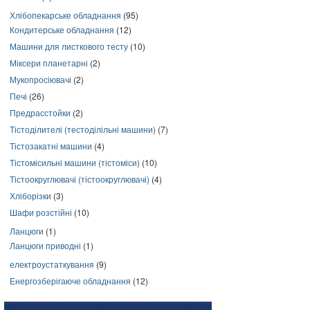
Хлібопекарське обладнання
(95)
Кондитерське обладнання
(12)
Машини для листкового тесту
(10)
Міксери планетарні
(2)
Мукопросіювачі
(2)
Печі
(26)
Предрасстойки
(2)
Тістоділителі (тестоділільні машини)
(7)
Тістозакатні машини
(4)
Тістомісильні машини (тістоміси)
(10)
Тістоокруглювачі (тістоокруглювачі)
(4)
Хліборізки
(3)
Шафи розстійні
(10)
Ланцюги
(1)
Ланцюги приводні
(1)
електроустаткування
(9)
Енергозберігаюче обладнання
(12)