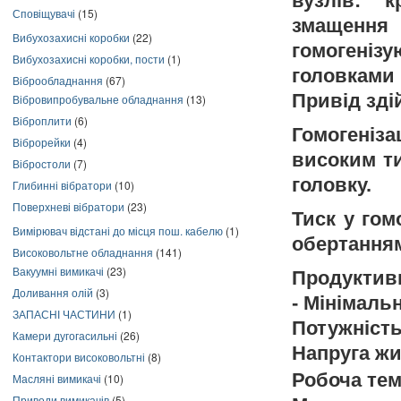
вузлів: 
Сповіщувачі
(15)
змащення
Вибухозахисні коробки
(22)
гомогеніз
Вибухозахисні коробки, пости
(1)
головками
Віброобладнання
(67)
Привід зді
Вібровипробувальне обладнання
(13)
Віброплити
(6)
Гомогеніз
Віброрейки
(4)
високим ти
Вібростоли
(7)
головку.
Глибинні вібратори
(10)
Поверхневі вібратори
(23)
Тиск у гом
Вимірювач відстані до місця пош. кабелю
(1)
обертанням
Високовольтне обладнання
(141)
Вакуумні вимикачі
(23)
Продуктивн
Доливання олій
(3)
- Мінімаль
ЗАПАСНІ ЧАСТИНИ
(1)
Потужність 
Камери дугогасильні
(26)
Напруга жи
Контактори високовольтні
(8)
Робоча тем
Масляні вимикачі
(10)
Приводи вимикачів
(5)