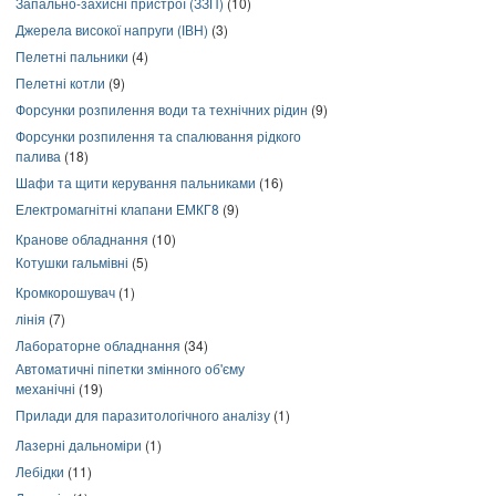
Запально-захисні пристрої (ЗЗП)
(10)
Джерела високої напруги (ІВН)
(3)
Пелетні пальники
(4)
Пелетні котли
(9)
Форсунки розпилення води та технічних рідин
(9)
Форсунки розпилення та спалювання рідкого
палива
(18)
Шафи та щити керування пальниками
(16)
Електромагнітні клапани ЕМКГ8
(9)
Кранове обладнання
(10)
Котушки гальмівні
(5)
Кромкорошувач
(1)
лінія
(7)
Лабораторне обладнання
(34)
Автоматичні піпетки змінного об'єму
механічні
(19)
Прилади для паразитологічного аналізу
(1)
Лазерні дальноміри
(1)
Лебідки
(11)