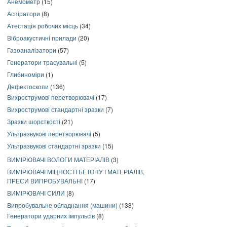
Анемометр
(15)
Аспіратори
(8)
Атестація робочих місць
(34)
Віброакустичні прилади
(20)
Газоаналізатори
(57)
Генератори трасувальні
(5)
Глибиноміри
(1)
Дефектоскопи
(136)
Вихрострумові перетворювачі
(17)
Вихрострумові стандартні зразки
(7)
Зразки шорсткості
(21)
Ультразвукові перетворювачі
(5)
Ультразвукові стандартні зразки
(15)
ВИМІРЮВАЧІ ВОЛОГИ МАТЕРІАЛІВ
(3)
ВИМІРЮВАЧІ МІЦНОСТІ БЕТОНУ І МАТЕРІАЛІВ,
ПРЕСИ ВИПРОБУВАЛЬНІ
(17)
ВИМІРЮВАЧІ СИЛИ
(8)
Випробувальне обладнання (машини)
(138)
Генератори ударних імпульсів
(8)