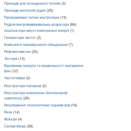
Прилади для холодильної техніки
(3)
Прилади контролю рідин
(25)
Програмовані логічні контролери
(15)
Радіоелектровимірювальна апаратура
(84)
Аналізатори якості електричної енергії
(1)
Генератори частот
(2)
Комплекти перевірочного обладнання
(7)
Рефлектометри
(20)
Тестери
(13)
Вказівники напруги та правильності чергування
фаз
(12)
Частотоміри
(2)
Реєстратори паперові
(2)
Реєстратори електронні (безпаперові
самописці)
(26)
Регулювання технологічних параметрів
(16)
Реле
(14)
Фільтри
(4)
Силові блоки
(38)