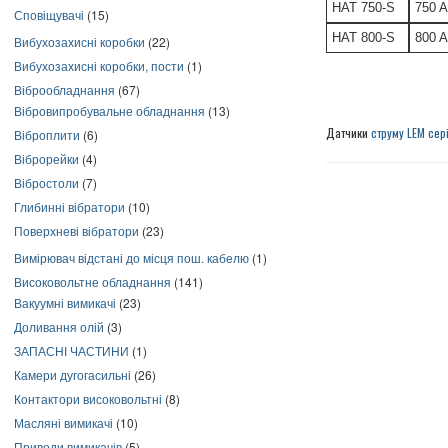
HAT 750-S
750 A
Сповіщувачі
(15)
HAT 800-S
800 A
Вибухозахисні коробки
(22)
Вибухозахисні коробки, пости
(1)
Віброобладнання
(67)
Вібровипробувальне обладнання
(13)
Датчики
струму LEM сері
Віброплити
(6)
Віброрейки
(4)
Вібростоли
(7)
Глибинні вібратори
(10)
Поверхневі вібратори
(23)
Вимірювач відстані до місця пош. кабелю
(1)
Високовольтне обладнання
(141)
Вакуумні вимикачі
(23)
Доливання олій
(3)
ЗАПАСНІ ЧАСТИНИ
(1)
Камери дугогасильні
(26)
Контактори високовольтні
(8)
Масляні вимикачі
(10)
Приводи вимикачів
(5)