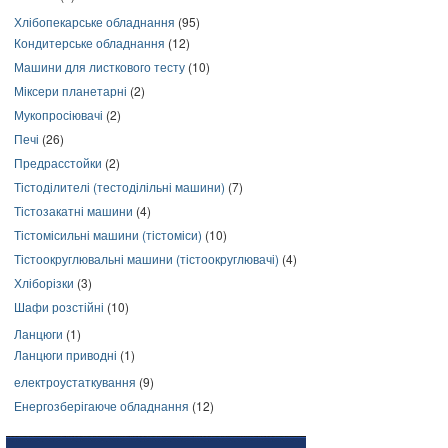
Хлібопекарське обладнання
(95)
Кондитерське обладнання
(12)
Машини для листкового тесту
(10)
Міксери планетарні
(2)
Мукопросіювачі
(2)
Печі
(26)
Предрасстойки
(2)
Тістоділителі (тестоділільні машини)
(7)
Тістозакатні машини
(4)
Тістомісильні машини (тістоміси)
(10)
Тістоокруглювальні машини (тістоокруглювачі)
(4)
Хліборізки
(3)
Шафи розстійні
(10)
Ланцюги
(1)
Ланцюги приводні
(1)
електроустаткування
(9)
Енергозберігаюче обладнання
(12)