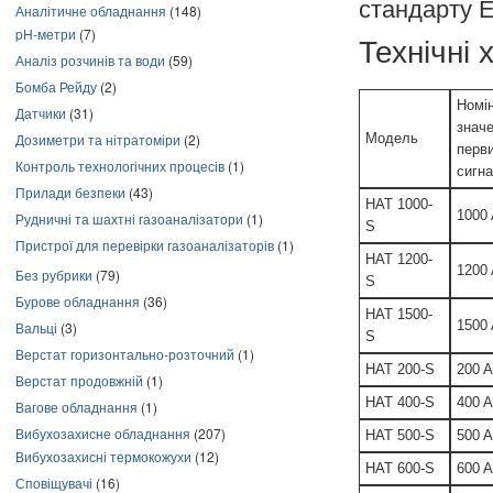
стандарту E
Аналітичне обладнання
(148)
pH-метри
(7)
Технічні
Аналіз розчинів та води
(59)
Бомба Рейду
(2)
Номі
Датчики
(31)
знач
Модель
Дозиметри та нітратоміри
(2)
перв
Контроль технологічних процесів
(1)
сигн
Прилади безпеки
(43)
HAT 1000-
1000
Рудничні та шахтні газоаналізатори
(1)
S
Пристрої для перевірки газоаналізаторів
(1)
HAT 1200-
1200
Без рубрики
(79)
S
Бурове обладнання
(36)
HAT 1500-
1500
Вальці
(3)
S
Верстат горизонтально-розточний
(1)
HAT 200-S
200 A
Верстат продовжній
(1)
HAT 400-S
400 A
Вагове обладнання
(1)
Вибухозахисне обладнання
(207)
HAT 500-S
500 A
Вибухозахисні термокожухи
(12)
HAT 600-S
600 A
Сповіщувачі
(16)