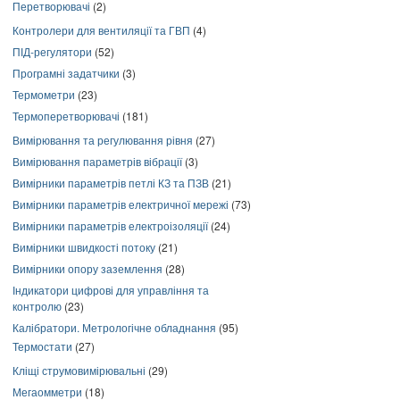
Перетворювачі
(2)
Контролери для вентиляції та ГВП
(4)
ПІД-регулятори
(52)
Програмні задатчики
(3)
Термометри
(23)
Термоперетворювачі
(181)
Вимірювання та регулювання рівня
(27)
Вимірювання параметрів вібрації
(3)
Вимірники параметрів петлі КЗ та ПЗВ
(21)
Вимірники параметрів електричної мережі
(73)
Вимірники параметрів електроізоляції
(24)
Вимірники швидкості потоку
(21)
Вимірники опору заземлення
(28)
Індикатори цифрові для управління та
контролю
(23)
Калібратори. Метрологічне обладнання
(95)
Термостати
(27)
Кліщі струмовимірювальні
(29)
Мегаомметри
(18)