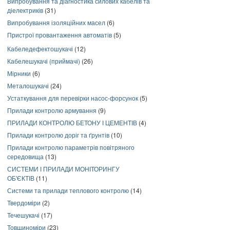
Випробування та діагностика силових кабелів та
діелектриків
(31)
Випробування ізоляційних масел
(6)
Пристрої провантаження автоматів
(5)
Кабеледефектошукачі
(12)
Кабелешукачі (приймачі)
(26)
Мірники
(6)
Металошукачі
(24)
Устаткування для перевірки насос-форсунок
(5)
Прилади контролю армування
(9)
ПРИЛАДИ КОНТРОЛЮ БЕТОНУ І ЦЕМЕНТІВ
(4)
Прилади контролю доріг та ґрунтів
(10)
Прилади контролю параметрів повітряного
середовища
(13)
СИСТЕМИ І ПРИЛАДИ МОНІТОРИНГУ
ОБ'ЄКТІВ
(11)
Системи та прилади теплового контролю
(14)
Твердоміри
(2)
Течешукачі
(17)
Товщиноміри
(23)