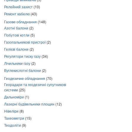
Релейний захист
(10)
Ремонт кабелю
(43)
Газове обладнання
(148)
Азотні балони
(2)
Побутові котли
(5)
Газопальникові пристрої
(2)
Гелієві балони
(2)
Регулятори тиску газу
(34)
Лічильники газу
(2)
Вуглекислотні балони
(2)
Геодезичне обладнання
(70)
Георадари та геодезичні супутникові
системи
(25)
Дальноміри
(1)
Лазерні будівельники площин
(12)
Нівеліри
(8)
Тахеометри
(15)
Теодоліти
(9)