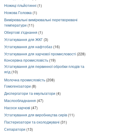
Ножиці гільйотинні
(1)
Ножова Головка
(1)
Вимірювальні вимірювальні перетворювачі
температури
(11)
Обертові з'єднання
(1)
Устаткування для ЖКГ
(3)
Устаткування для нафтобаз
(16)
Устаткування для харчової промисловості
(228)
Консервна промисловість
(19)
Устаткування для первинної обробки плодів та
ягід
(10)
Молочна промисловість
(208)
Гомогенізатори
(8)
Диспергатори та емульгатори
(4)
Маслообладнання
(47)
Насоси харчові
(47)
Устаткування для виробництва сирів
(11)
Пастеризатори та охолоджувачі
(31)
Сепаратори
(13)