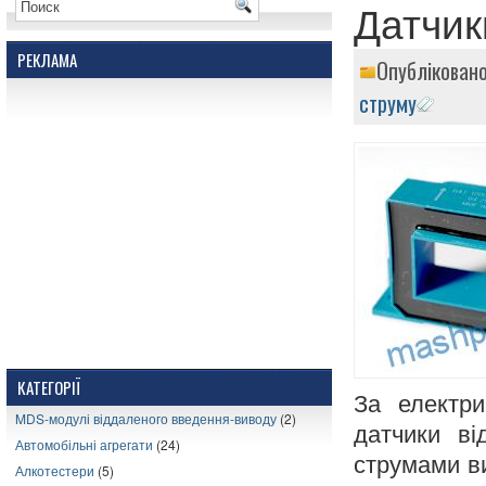
Датчик
РЕКЛАМА
Опублікован
струму
КАТЕГОРІЇ
За електри
MDS-модулі віддаленого введення-виводу
(2)
датчики ві
Автомобільні агрегати
(24)
струмами ви
Алкотестери
(5)