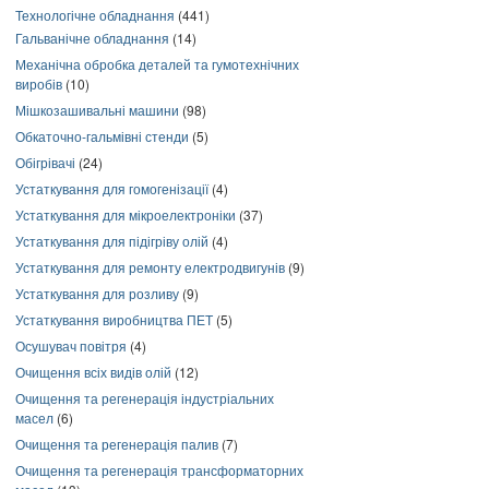
Технологічне обладнання
(441)
Гальванічне обладнання
(14)
Механічна обробка деталей та гумотехнічних
виробів
(10)
Мішкозашивальні машини
(98)
Обкаточно-гальмівні стенди
(5)
Обігрівачі
(24)
Устаткування для гомогенізації
(4)
Устаткування для мікроелектроніки
(37)
Устаткування для підігріву олій
(4)
Устаткування для ремонту електродвигунів
(9)
Устаткування для розливу
(9)
Устаткування виробництва ПЕТ
(5)
Осушувач повітря
(4)
Очищення всіх видів олій
(12)
Очищення та регенерація індустріальних
масел
(6)
Очищення та регенерація палив
(7)
Очищення та регенерація трансформаторних