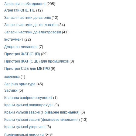
Залізничне обладнання
(295)
Агрегати ОПЕ, ПЕ
(12)
Запасні частини до вагонів
(12)
Запасні частини до тепловозів
(84)
Запасні частини до електровозів
(41)
Інструмент
(22)
Джерела живлення
(7)
Пристрої ЖАТ (СЦП)
(29)
Пристрої ЖАТ (СЦБ) для промшляхів
(8)
Пристрої СЦБ для МЕТРО
(9)
заклепки
(1)
Запірна арматура
(45)
Засувки
(5)
Клапана запірно-регулюючі
(1)
Крани кульові повнопрохідні
(9)
Крани кульові зварні (Приварне виконання)
(6)
Крани кульові зварні (фланцеве виконання)
(13)
Крани кульові укорочені
(8)
Вимірювальні прилади
(212)