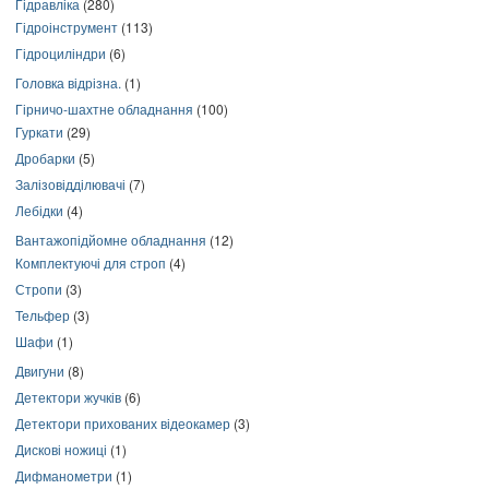
Гідравліка
(280)
Гідроінструмент
(113)
Гідроциліндри
(6)
Головка відрізна.
(1)
Гірничо-шахтне обладнання
(100)
Гуркати
(29)
Дробарки
(5)
Залізовідділювачі
(7)
Лебідки
(4)
Вантажопідйомне обладнання
(12)
Комплектуючі для строп
(4)
Стропи
(3)
Тельфер
(3)
Шафи
(1)
Двигуни
(8)
Детектори жучків
(6)
Детектори прихованих відеокамер
(3)
Дискові ножиці
(1)
Дифманометри
(1)