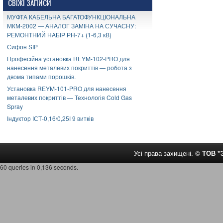
СВІЖІ ЗАПИСИ
МУФТА КАБЕЛЬНА БАГАТОФУНКЦІОНАЛЬНА
МКМ-2002 — АНАЛОГ ЗАМІНА НА СУЧАСНУ:
РЕМОНТНИЙ НАБІР РН-7+ (1-6,3 кВ)
Сифон SIP
Професійна установка REYM-102-PRO для
нанесення металевих покриттів — робота з
двома типами порошків.
Установка REYM-101-PRO для нанесення
металевих покриттів — Технологія Cold Gas
Spray
Індуктор ІСТ-0,16\0,25І 9 витків
Усі права захищені. ©
ТОВ 
60 queries in 0,136 seconds.