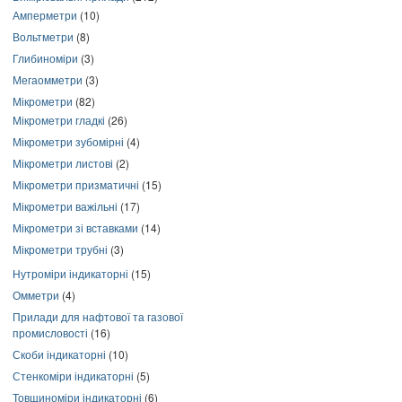
Амперметри
(10)
Вольтметри
(8)
Глибиноміри
(3)
Мегаомметри
(3)
Мікрометри
(82)
Мікрометри гладкі
(26)
Мікрометри зубомірні
(4)
Мікрометри листові
(2)
Мікрометри призматичні
(15)
Мікрометри важільні
(17)
Мікрометри зі вставками
(14)
Мікрометри трубні
(3)
Нутроміри індикаторні
(15)
Омметри
(4)
Прилади для нафтової та газової
промисловості
(16)
Скоби індикаторні
(10)
Стенкоміри індикаторні
(5)
Товщиноміри індикаторні
(6)