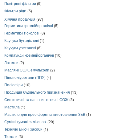
Повітряні фільтри
(9)
Фільтри рідкі
(5)
Хімічна продукція
(97)
Герметики кремнійорганічні
(5)
Герметики тіоколові
(8)
Каучуки бутадієнові
(1)
Каучуки уретанові
(6)
Компаунди кремнійорганічні
(10)
Латекси
(2)
Масляні СОЖ, емульсоли
(2)
Пінополіуретани (ППУ)
(4)
Поліефіри
(10)
Продукція будівельного призначення
(13)
Синтетичні та напівсинтетичні СОЖ
(3)
Мастила
(1)
Мастило для прес-форм та виготовлення ЗБВ
(1)
Суміші гумові силіконові
(20)
Технічні миючі засоби
(1)
Тіоколи
(3)