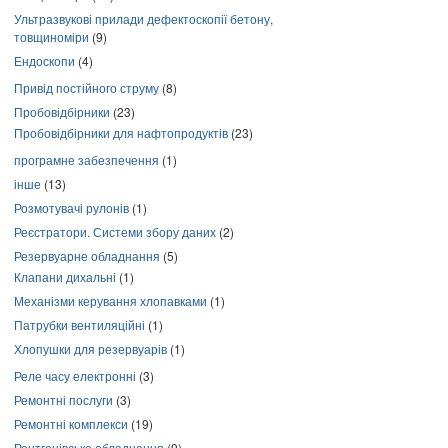
Ультразвукові прилади дефектоскопії бетону,
товщиноміри
(9)
Ендоскопи
(4)
Привід постійного струму
(8)
Пробовідбірники
(23)
Пробовідбірники для нафтопродуктів
(23)
програмне забезпечення
(1)
інше
(13)
Розмотувачі рулонів
(1)
Реєстратори. Системи збору даних
(2)
Резервуарне обладнання
(5)
Клапани дихальні
(1)
Механізми керування хлопавками
(1)
Патрубки вентиляційні
(1)
Хлопушки для резервуарів
(1)
Реле часу електронні
(3)
Ремонтні послуги
(3)
Ремонтні комплекси
(19)
Рентгенівське обладнання
(9)