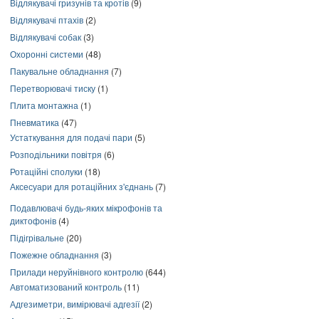
Відлякувачі гризунів та кротів
(9)
Відлякувачі птахів
(2)
Відлякувачі собак
(3)
Охоронні системи
(48)
Пакувальне обладнання
(7)
Перетворювачі тиску
(1)
Плита монтажна
(1)
Пневматика
(47)
Устаткування для подачі пари
(5)
Розподільники повітря
(6)
Ротаційні сполуки
(18)
Аксесуари для ротаційних з'єднань
(7)
Подавлювачі будь-яких мікрофонів та
диктофонів
(4)
Підігрівальне
(20)
Пожежне обладнання
(3)
Прилади неруйнівного контролю
(644)
Автоматизований контроль
(11)
Адгезиметри, вимірювачі адгезії
(2)