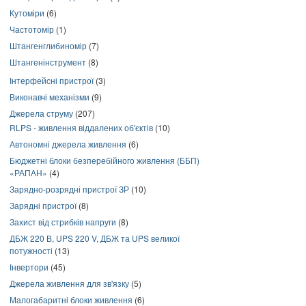
Кутоміри
(6)
Частотомір
(1)
Штангенглибиномір
(7)
Штангенінструмент
(8)
Інтерфейсні пристрої
(3)
Виконавчі механізми
(9)
Джерела струму
(207)
RLPS - живлення віддалених об'єктів
(10)
Автономні джерела живлення
(6)
Бюджетні блоки безперебійного живлення (ББП)
«РАПАН»
(4)
Зарядно-розрядні пристрої ЗР
(10)
Зарядні пристрої
(8)
Захист від стрибків напруги
(8)
ДБЖ 220 В, UPS 220 V, ДБЖ та UPS великої
потужності
(13)
Інвертори
(45)
Джерела живлення для зв'язку
(5)
Малогабаритні блоки живлення
(6)