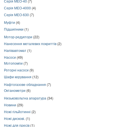
Серія МЕО-40
(7)
Серія МЕО-4000
(4)
Серія МЕО-630
(7)
Муфти
(4)
Підшипники
(1)
Мотор-редуктори
(22)
Нанесення металевих покриттів
(2)
Напівавтомат
(1)
Насоси
(49)
Мотопомпи
(7)
Роторні насоси
(9)
Шафи керування
(12)
Нафтогазове обладнання
(7)
Октанометри
(6)
Низьковольтна апаратура
(34)
Новини
(29)
Ножі гільйотинні
(2)
Ножі дискові.
(1)
Ножі для пресів
(1)