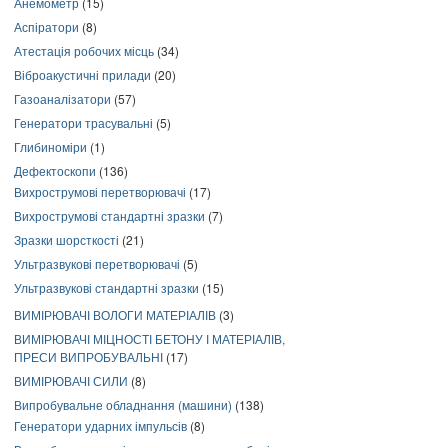
Анемометр
(15)
Аспіратори
(8)
Атестація робочих місць
(34)
Віброакустичні прилади
(20)
Газоаналізатори
(57)
Генератори трасувальні
(5)
Глибиноміри
(1)
Дефектоскопи
(136)
Вихрострумові перетворювачі
(17)
Вихрострумові стандартні зразки
(7)
Зразки шорсткості
(21)
Ультразвукові перетворювачі
(5)
Ультразвукові стандартні зразки
(15)
ВИМІРЮВАЧІ ВОЛОГИ МАТЕРІАЛІВ
(3)
ВИМІРЮВАЧІ МІЦНОСТІ БЕТОНУ І МАТЕРІАЛІВ,
ПРЕСИ ВИПРОБУВАЛЬНІ
(17)
ВИМІРЮВАЧІ СИЛИ
(8)
Випробувальне обладнання (машини)
(138)
Генератори ударних імпульсів
(8)