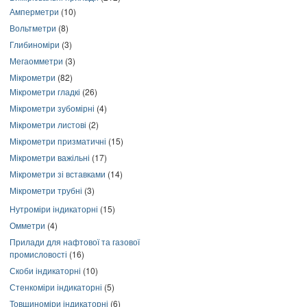
Амперметри
(10)
Вольтметри
(8)
Глибиноміри
(3)
Мегаомметри
(3)
Мікрометри
(82)
Мікрометри гладкі
(26)
Мікрометри зубомірні
(4)
Мікрометри листові
(2)
Мікрометри призматичні
(15)
Мікрометри важільні
(17)
Мікрометри зі вставками
(14)
Мікрометри трубні
(3)
Нутроміри індикаторні
(15)
Омметри
(4)
Прилади для нафтової та газової
промисловості
(16)
Скоби індикаторні
(10)
Стенкоміри індикаторні
(5)
Товщиноміри індикаторні
(6)