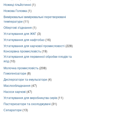
Ножиці гільйотинні
(1)
Ножова Головка
(1)
Вимірювальні вимірювальні перетворювачі
температури
(11)
Обертові з'єднання
(1)
Устаткування для ЖКГ
(3)
Устаткування для нафтобаз
(16)
Устаткування для харчової промисловості
(228)
Консервна промисловість
(19)
Устаткування для первинної обробки плодів та
ягід
(10)
Молочна промисловість
(208)
Гомогенізатори
(8)
Диспергатори та емульгатори
(4)
Маслообладнання
(47)
Насоси харчові
(47)
Устаткування для виробництва сирів
(11)
Пастеризатори та охолоджувачі
(31)
Сепаратори
(13)