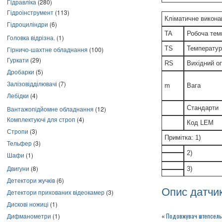
Гідравліка
(280)
Гідроінструмент
(113)
Кліматичне виконан
Гідроциліндри
(6)
TA
Робоча тем
Головка відрізна.
(1)
TS
Температур
Гірничо-шахтне обладнання
(100)
Гуркати
(29)
RS
Вихідний оп
Дробарки
(5)
Залізовідділювачі
(7)
m
Вага
Лебідки
(4)
Стандарти
Вантажопідйомне обладнання
(12)
Комплектуючі для строп
(4)
Код LEM
Стропи
(3)
Примітка: 1)
Тельфер
(3)
2)
Шафи
(1)
Двигуни
(8)
3)
Детектори жучків
(6)
Опис датчи
Детектори прихованих відеокамер
(3)
Дискові ножиці
(1)
Дифманометри
(1)
«
Подовжувач штепсель