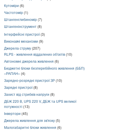
Кутоміри
(6)
Частотомір
(1)
Штангенглибиномір
(7)
Штангенінструмент
(8)
Інтерфейсні пристрої
(3)
Виконавчі механізми
(9)
Джерела струму
(207)
RLPS - живлення віддалених об'єктів
(10)
Автономні джерела живлення
(6)
Бюджетні блоки безперебійного живлення (ББП)
«РАПАН»
(4)
Зарядно-розрядні пристрої ЗР
(10)
Зарядні пристрої
(8)
Захист від стрибків напруги
(8)
ДБЖ 220 В, UPS 220 V, ДБЖ та UPS великої
потужності
(13)
Інвертори
(45)
Джерела живлення для зв'язку
(5)
Малогабаритні блоки живлення
(6)