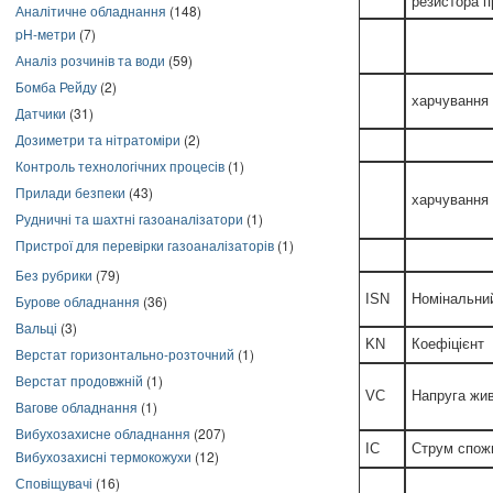
резистора п
Аналітичне обладнання
(148)
pH-метри
(7)
Аналіз розчинів та води
(59)
Бомба Рейду
(2)
харчування 
Датчики
(31)
Дозиметри та нітратоміри
(2)
Контроль технологічних процесів
(1)
Прилади безпеки
(43)
харчування 
Рудничні та шахтні газоаналізатори
(1)
Пристрої для перевірки газоаналізаторів
(1)
Без рубрики
(79)
ISN
Номінальни
Бурове обладнання
(36)
Вальці
(3)
KN
Коефіцієнт
Верстат горизонтально-розточний
(1)
Верстат продовжній
(1)
VC
Напруга жи
Вагове обладнання
(1)
Вибухозахисне обладнання
(207)
IC
Струм спож
Вибухозахисні термокожухи
(12)
Сповіщувачі
(16)