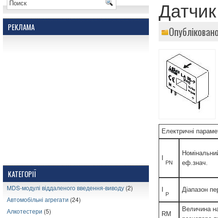
Датчик
РЕКЛАМА
Опубліковано
Електричні параме
Номінальний
I
еф.знач.
PN
КАТЕГОРІЇ
MDS-модулі віддаленого введення-виводу
(2)
I
Діапазон пе
P
Автомобільні агрегати
(24)
Величина н
Алкотестери
(5)
RM