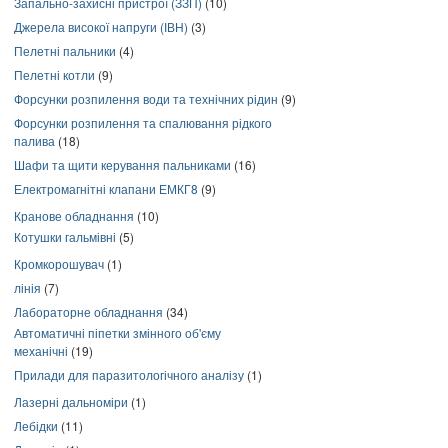
Запально-захисні пристрої (ЗЗП)
(10)
Джерела високої напруги (ІВН)
(3)
Пелетні пальники
(4)
Пелетні котли
(9)
Форсунки розпилення води та технічних рідин
(9)
Форсунки розпилення та спалювання рідкого
палива
(18)
Шафи та щити керування пальниками
(16)
Електромагнітні клапани ЕМКГ8
(9)
Кранове обладнання
(10)
Котушки гальмівні
(5)
Кромкорошувач
(1)
лінія
(7)
Лабораторне обладнання
(34)
Автоматичні піпетки змінного об'єму
механічні
(19)
Прилади для паразитологічного аналізу
(1)
Лазерні дальноміри
(1)
Лебідки
(11)