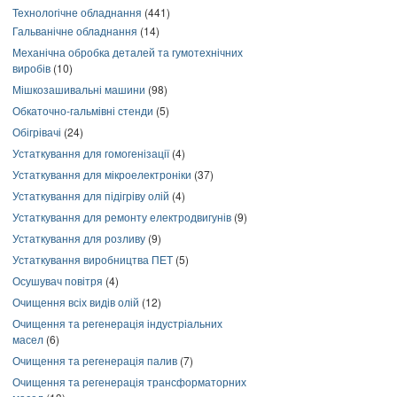
Технологічне обладнання
(441)
Гальванічне обладнання
(14)
Механічна обробка деталей та гумотехнічних
виробів
(10)
Мішкозашивальні машини
(98)
Обкаточно-гальмівні стенди
(5)
Обігрівачі
(24)
Устаткування для гомогенізації
(4)
Устаткування для мікроелектроніки
(37)
Устаткування для підігріву олій
(4)
Устаткування для ремонту електродвигунів
(9)
Устаткування для розливу
(9)
Устаткування виробництва ПЕТ
(5)
Осушувач повітря
(4)
Очищення всіх видів олій
(12)
Очищення та регенерація індустріальних
масел
(6)
Очищення та регенерація палив
(7)
Очищення та регенерація трансформаторних