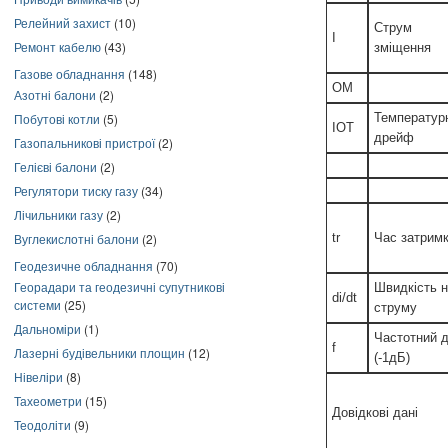
Релейний захист
(10)
Струм
I
Ремонт кабелю
(43)
зміщення
Газове обладнання
(148)
OM
Азотні балони
(2)
Побутові котли
(5)
Температур
IOT
дрейф
Газопальникові пристрої
(2)
Гелієві балони
(2)
Регулятори тиску газу
(34)
Лічильники газу
(2)
Вуглекислотні балони
(2)
tr
Час затрим
Геодезичне обладнання
(70)
Георадари та геодезичні супутникові
Швидкість н
di/dt
системи
(25)
струму
Дальноміри
(1)
Частотний д
f
Лазерні будівельники площин
(12)
(-1дБ)
Нівеліри
(8)
Тахеометри
(15)
Довідкові дані
Теодоліти
(9)