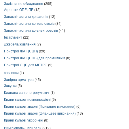
Залізничне обладнання
(295)
Агрегати ОПЕ, ПЕ
(12)
Запасні частини до вагонів
(12)
Запасні частини до тепловозів
(84)
Запасні частини до електровозів
(41)
Інструмент
(22)
Джерела живлення
(7)
Пристрої ЖАТ (СЦП)
(29)
Пристрої ЖАТ (СЦБ) для промшляхів
(8)
Пристрої СЦБ для МЕТРО
(9)
заклепки
(1)
Запірна арматура
(45)
Засувки
(5)
Клапана запірно-регулюючі
(1)
Крани кульові повнопрохідні
(9)
Крани кульові зварні (Приварне виконання)
(6)
Крани кульові зварні (фланцеве виконання)
(13)
Крани кульові укорочені
(8)
Вимірювальні прилади
(212)