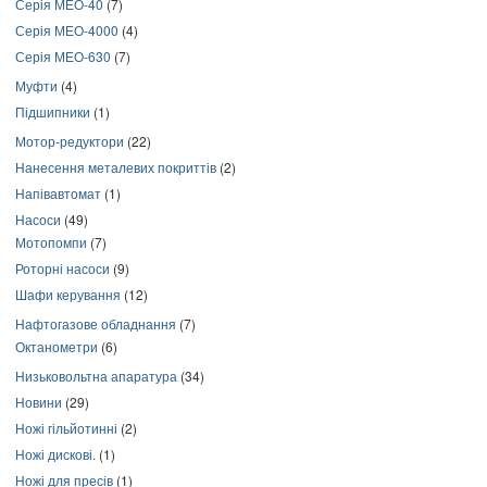
Серія МЕО-40
(7)
Серія МЕО-4000
(4)
Серія МЕО-630
(7)
Муфти
(4)
Підшипники
(1)
Мотор-редуктори
(22)
Нанесення металевих покриттів
(2)
Напівавтомат
(1)
Насоси
(49)
Мотопомпи
(7)
Роторні насоси
(9)
Шафи керування
(12)
Нафтогазове обладнання
(7)
Октанометри
(6)
Низьковольтна апаратура
(34)
Новини
(29)
Ножі гільйотинні
(2)
Ножі дискові.
(1)
Ножі для пресів
(1)