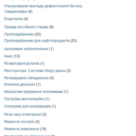
Ультразвукові прилади дефектоскопії бетону,
товщиноміри
(9)
Ендоскопи
(4)
Привід постійного струму
(8)
Пробовідбірники
(23)
Пробовідбірники для нафтопродуктів
(23)
програмне забезпечення
(1)
інше
(13)
Розмотувачі рулонів
(1)
Реєстратори. Системи збору даних
(2)
Резервуарне обладнання
(5)
Клапани дихальні
(1)
Механізми керування хлопавками
(1)
Патрубки вентиляційні
(1)
Хлопушки для резервуарів
(1)
Реле часу електронні
(3)
Ремонтні послуги
(3)
Ремонтні комплекси
(19)
Рентгенівське обладнання
(9)