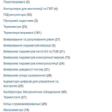
Перетворювачі
(2)
Контролери для вентиляції та ГВП
(4)
ПІД-регулятори
(52)
Програмні задатчики
(3)
Термометри
(23)
Термоперетворювачі
(181)
Вимірювання та регулювання рівня
(27)
Вимірювання параметрів вібрації
(3)
Вимірники параметрів петлі КЗ та ПЗВ
(21)
Вимірники параметрів електричної мережі
(73)
Вимірники параметрів електроізоляції
(24)
Вимірники швидкості потоку
(21)
Вимірники опору заземлення
(28)
Індикатори цифрові для управління та
контролю
(23)
Калібратори. Метрологічне обладнання
(95)
Термостати
(27)
Кліщі струмовимірювальні
(29)
Мегаомметри
(18)