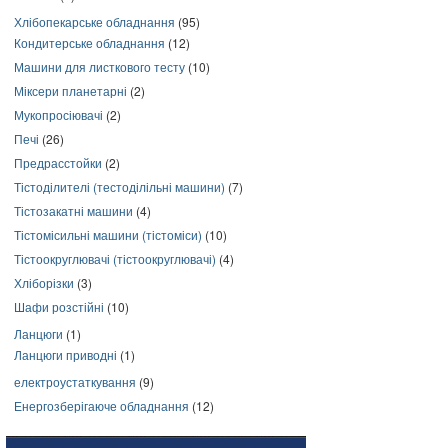
Хлібопекарське обладнання
(95)
Кондитерське обладнання
(12)
Машини для листкового тесту
(10)
Міксери планетарні
(2)
Мукопросіювачі
(2)
Печі
(26)
Предрасстойки
(2)
Тістоділителі (тестоділільні машини)
(7)
Тістозакатні машини
(4)
Тістомісильні машини (тістоміси)
(10)
Тістоокруглювачі (тістоокруглювачі)
(4)
Хліборізки
(3)
Шафи розстійні
(10)
Ланцюги
(1)
Ланцюги приводні
(1)
електроустаткування
(9)
Енергозберігаюче обладнання
(12)