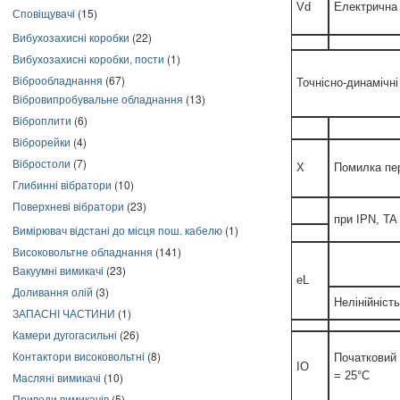
Vd
Електрична м
Сповіщувачі
(15)
Вибухозахисні коробки
(22)
Вибухозахисні коробки, пости
(1)
Віброобладнання
(67)
Точнісно-динамічні
Вібровипробувальне обладнання
(13)
Віброплити
(6)
Віброрейки
(4)
Вібростоли
(7)
X
Помилка пе
Глибинні вібратори
(10)
Поверхневі вібратори
(23)
при IPN, TA
Вимірювач відстані до місця пош. кабелю
(1)
Високовольтне обладнання
(141)
Вакуумні вимикачі
(23)
eL
Доливання олій
(3)
Нелінійність
ЗАПАСНІ ЧАСТИНИ
(1)
Камери дугогасильні
(26)
Контактори високовольтні
(8)
Початковий 
IO
= 25°C
Масляні вимикачі
(10)
Приводи вимикачів
(5)