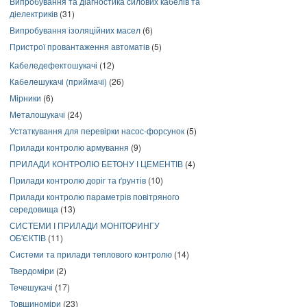
Випробування та діагностика силових кабелів та
діелектриків
(31)
Випробування ізоляційних масел
(6)
Пристрої провантаження автоматів
(5)
Кабеледефектошукачі
(12)
Кабелешукачі (приймачі)
(26)
Мірники
(6)
Металошукачі
(24)
Устаткування для перевірки насос-форсунок
(5)
Прилади контролю армування
(9)
ПРИЛАДИ КОНТРОЛЮ БЕТОНУ І ЦЕМЕНТІВ
(4)
Прилади контролю доріг та ґрунтів
(10)
Прилади контролю параметрів повітряного
середовища
(13)
СИСТЕМИ І ПРИЛАДИ МОНІТОРИНГУ
ОБ'ЄКТІВ
(11)
Системи та прилади теплового контролю
(14)
Твердоміри
(2)
Течешукачі
(17)
Товщиноміри
(23)