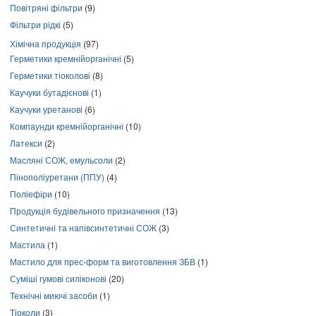
Повітряні фільтри
(9)
Фільтри рідкі
(5)
Хімічна продукція
(97)
Герметики кремнійорганічні
(5)
Герметики тіоколові
(8)
Каучуки бутадієнові
(1)
Каучуки уретанові
(6)
Компаунди кремнійорганічні
(10)
Латекси
(2)
Масляні СОЖ, емульсоли
(2)
Пінополіуретани (ППУ)
(4)
Поліефіри
(10)
Продукція будівельного призначення
(13)
Синтетичні та напівсинтетичні СОЖ
(3)
Мастила
(1)
Мастило для прес-форм та виготовлення ЗБВ
(1)
Суміші гумові силіконові
(20)
Технічні миючі засоби
(1)
Тіоколи
(3)