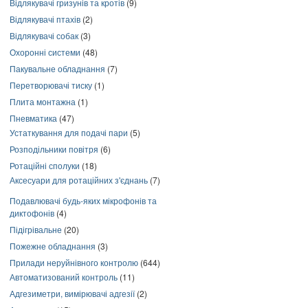
Відлякувачі гризунів та кротів
(9)
Відлякувачі птахів
(2)
Відлякувачі собак
(3)
Охоронні системи
(48)
Пакувальне обладнання
(7)
Перетворювачі тиску
(1)
Плита монтажна
(1)
Пневматика
(47)
Устаткування для подачі пари
(5)
Розподільники повітря
(6)
Ротаційні сполуки
(18)
Аксесуари для ротаційних з'єднань
(7)
Подавлювачі будь-яких мікрофонів та
диктофонів
(4)
Підігрівальне
(20)
Пожежне обладнання
(3)
Прилади неруйнівного контролю
(644)
Автоматизований контроль
(11)
Адгезиметри, вимірювачі адгезії
(2)