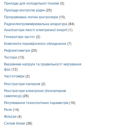
Прилади для холодильної техніки
(3)
Прилади контролю рідин
(25)
Програмовані логічні контролери
(15)
Радіоелектровимірювальна апаратура
(84)
Аналізатори якості електричної енергії
(1)
Генератори частот
(2)
Комплекти перевірочного обладнання
(7)
Рефлектометри
(20)
Тестери
(13)
Вказівники напруги та правильності чергування
фаз
(12)
Частотоміри
(2)
Реєстратори паперові
(2)
Реєстратори електронні (безпаперові
самописці)
(26)
Регулювання технологічних параметрів
(16)
Реле
(14)
Фільтри
(4)
Силові блоки
(38)