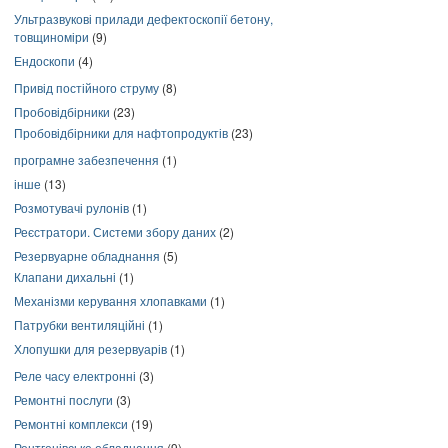
Ультразвукові прилади дефектоскопії бетону,
товщиноміри
(9)
Ендоскопи
(4)
Привід постійного струму
(8)
Пробовідбірники
(23)
Пробовідбірники для нафтопродуктів
(23)
програмне забезпечення
(1)
інше
(13)
Розмотувачі рулонів
(1)
Реєстратори. Системи збору даних
(2)
Резервуарне обладнання
(5)
Клапани дихальні
(1)
Механізми керування хлопавками
(1)
Патрубки вентиляційні
(1)
Хлопушки для резервуарів
(1)
Реле часу електронні
(3)
Ремонтні послуги
(3)
Ремонтні комплекси
(19)
Рентгенівське обладнання
(9)