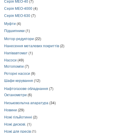
Серія МЕО-40
(7)
Серія МЕО-4000
(4)
Серія МЕО-630
(7)
Муфти
(4)
Підшипники
(1)
Мотор-редуктори
(22)
Нанесення металевих покриттів
(2)
Напівавтомат
(1)
Насоси
(49)
Мотопомпи
(7)
Роторні насоси
(9)
Шафи керування
(12)
Нафтогазове обладнання
(7)
Октанометри
(6)
Низьковольтна апаратура
(34)
Новини
(29)
Ножі гільйотинні
(2)
Ножі дискові.
(1)
Ножі для пресів
(1)