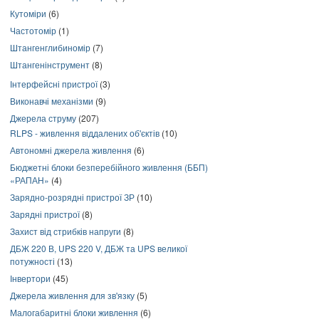
Кутоміри
(6)
Частотомір
(1)
Штангенглибиномір
(7)
Штангенінструмент
(8)
Інтерфейсні пристрої
(3)
Виконавчі механізми
(9)
Джерела струму
(207)
RLPS - живлення віддалених об'єктів
(10)
Автономні джерела живлення
(6)
Бюджетні блоки безперебійного живлення (ББП)
«РАПАН»
(4)
Зарядно-розрядні пристрої ЗР
(10)
Зарядні пристрої
(8)
Захист від стрибків напруги
(8)
ДБЖ 220 В, UPS 220 V, ДБЖ та UPS великої
потужності
(13)
Інвертори
(45)
Джерела живлення для зв'язку
(5)
Малогабаритні блоки живлення
(6)