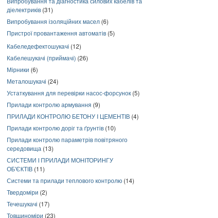
Випробування та діагностика силових кабелів та
діелектриків
(31)
Випробування ізоляційних масел
(6)
Пристрої провантаження автоматів
(5)
Кабеледефектошукачі
(12)
Кабелешукачі (приймачі)
(26)
Мірники
(6)
Металошукачі
(24)
Устаткування для перевірки насос-форсунок
(5)
Прилади контролю армування
(9)
ПРИЛАДИ КОНТРОЛЮ БЕТОНУ І ЦЕМЕНТІВ
(4)
Прилади контролю доріг та ґрунтів
(10)
Прилади контролю параметрів повітряного
середовища
(13)
СИСТЕМИ І ПРИЛАДИ МОНІТОРИНГУ
ОБ'ЄКТІВ
(11)
Системи та прилади теплового контролю
(14)
Твердоміри
(2)
Течешукачі
(17)
Товщиноміри
(23)