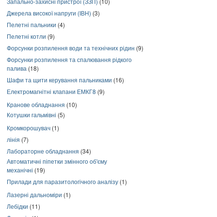
Запально-захисні пристрої (ЗЗП)
(10)
Джерела високої напруги (ІВН)
(3)
Пелетні пальники
(4)
Пелетні котли
(9)
Форсунки розпилення води та технічних рідин
(9)
Форсунки розпилення та спалювання рідкого
палива
(18)
Шафи та щити керування пальниками
(16)
Електромагнітні клапани ЕМКГ8
(9)
Кранове обладнання
(10)
Котушки гальмівні
(5)
Кромкорошувач
(1)
лінія
(7)
Лабораторне обладнання
(34)
Автоматичні піпетки змінного об'єму
механічні
(19)
Прилади для паразитологічного аналізу
(1)
Лазерні дальноміри
(1)
Лебідки
(11)