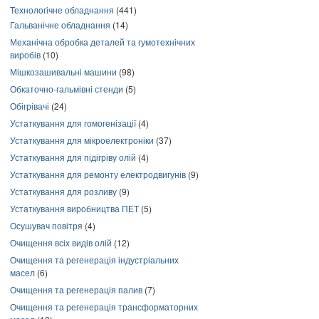
Технологічне обладнання
(441)
Гальванічне обладнання
(14)
Механічна обробка деталей та гумотехнічних
виробів
(10)
Мішкозашивальні машини
(98)
Обкаточно-гальмівні стенди
(5)
Обігрівачі
(24)
Устаткування для гомогенізації
(4)
Устаткування для мікроелектроніки
(37)
Устаткування для підігріву олій
(4)
Устаткування для ремонту електродвигунів
(9)
Устаткування для розливу
(9)
Устаткування виробництва ПЕТ
(5)
Осушувач повітря
(4)
Очищення всіх видів олій
(12)
Очищення та регенерація індустріальних
масел
(6)
Очищення та регенерація палив
(7)
Очищення та регенерація трансформаторних