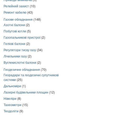
Релейний захист
(10)
Ремонт кабелю
(43)
Газове обладнання
(148)
Азотні балони
(2)
Побутові котли
(5)
Газопальникові пристрої
(2)
Гелієві балони
(2)
Регулятори тиску газу
(34)
Лічильники газу
(2)
Вуглекислотні балони
(2)
Геодезичне обладнання
(70)
Георадари та геодезичні супутникові
системи
(25)
Дальноміри
(1)
Лазерні будівельники площин
(12)
Нівеліри
(8)
Тахеометри
(15)
Теодоліти
(9)