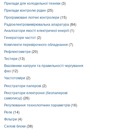
Прилади для холодильної техніки
(3)
Прилади контролю рідин
(25)
Програмовані логічні контролери
(15)
Радіоелектровимірювальна апаратура
(84)
Аналізатори якості електричної енергії
(1)
Генератори частот
(2)
Комплекти перевірочного обладнання
(7)
Рефлектометри
(20)
Тестери
(13)
Вказівники напруги та правильності чергування
фаз
(12)
Частотоміри
(2)
Реєстратори паперові
(2)
Реєстратори електронні (безпаперові
самописці)
(26)
Регулювання технологічних параметрів
(16)
Реле
(14)
Фільтри
(4)
Силові блоки
(38)