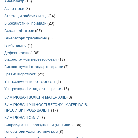
Анемометр
(15)
Аспіратори
(8)
Атестація робочих місць
(34)
Віброакустичні прилади
(20)
Газоаналізатори
(57)
Генератори трасувальні
(5)
Глибиноміри
(1)
Дефектоскопи
(136)
Вихрострумові перетворювачі
(17)
Вихрострумові стандартні зразки
(7)
Зразки шорсткості
(21)
Ультразвукові перетворювачі
(5)
Ультразвукові стандартні зразки
(15)
ВИМІРЮВАЧІ ВОЛОГИ МАТЕРІАЛІВ
(3)
ВИМІРЮВАЧІ МІЦНОСТІ БЕТОНУ І МАТЕРІАЛІВ,
ПРЕСИ ВИПРОБУВАЛЬНІ
(17)
ВИМІРЮВАЧІ СИЛИ
(8)
Випробувальне обладнання (машини)
(138)
Генератори ударних імпульсів
(8)