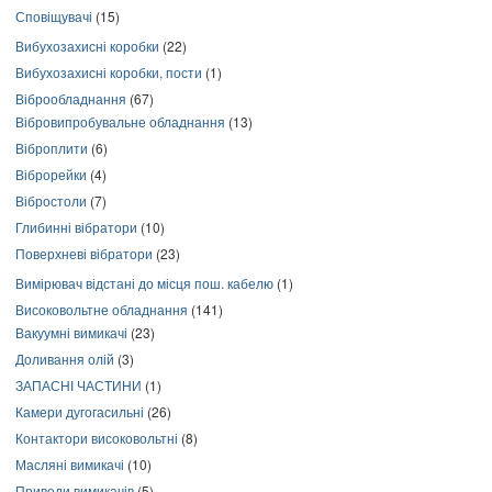
Сповіщувачі
(15)
Вибухозахисні коробки
(22)
Вибухозахисні коробки, пости
(1)
Віброобладнання
(67)
Вібровипробувальне обладнання
(13)
Віброплити
(6)
Віброрейки
(4)
Вібростоли
(7)
Глибинні вібратори
(10)
Поверхневі вібратори
(23)
Вимірювач відстані до місця пош. кабелю
(1)
Високовольтне обладнання
(141)
Вакуумні вимикачі
(23)
Доливання олій
(3)
ЗАПАСНІ ЧАСТИНИ
(1)
Камери дугогасильні
(26)
Контактори високовольтні
(8)
Масляні вимикачі
(10)
Приводи вимикачів
(5)