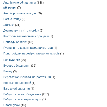
Аналітичне обладнання
(148)
pH-метри
(7)
Аналіз розчинів та води
(59)
Бомба Рейду
(2)
Датчики
(31)
Дозиметри та нітратоміри
(2)
Контроль технологічних процесів
(1)
Прилади безпеки
(43)
Рудничні та шахтні газоаналізатори
(1)
Пристрої для перевірки газоаналізаторів
(1)
Без рубрики
(79)
Бурове обладнання
(36)
Вальці
(3)
Верстат горизонтально-розточний
(1)
Верстат продовжній
(1)
Вагове обладнання
(1)
Вибухозахисне обладнання
(207)
Вибухозахисні термокожухи
(12)
Сповіщувачі
(16)