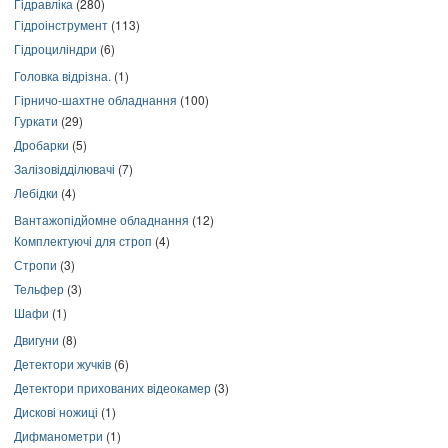
Гідравліка
(280)
Гідроінструмент
(113)
Гідроциліндри
(6)
Головка відрізна.
(1)
Гірничо-шахтне обладнання
(100)
Гуркати
(29)
Дробарки
(5)
Залізовідділювачі
(7)
Лебідки
(4)
Вантажопідйомне обладнання
(12)
Комплектуючі для строп
(4)
Стропи
(3)
Тельфер
(3)
Шафи
(1)
Двигуни
(8)
Детектори жучків
(6)
Детектори прихованих відеокамер
(3)
Дискові ножиці
(1)
Дифманометри
(1)