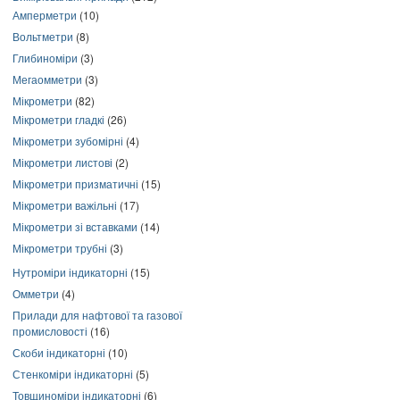
Амперметри
(10)
Вольтметри
(8)
Глибиноміри
(3)
Мегаомметри
(3)
Мікрометри
(82)
Мікрометри гладкі
(26)
Мікрометри зубомірні
(4)
Мікрометри листові
(2)
Мікрометри призматичні
(15)
Мікрометри важільні
(17)
Мікрометри зі вставками
(14)
Мікрометри трубні
(3)
Нутроміри індикаторні
(15)
Омметри
(4)
Прилади для нафтової та газової
промисловості
(16)
Скоби індикаторні
(10)
Стенкоміри індикаторні
(5)
Товщиноміри індикаторні
(6)