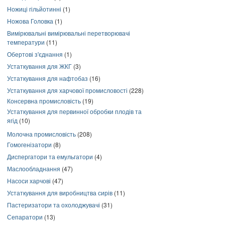
Ножиці гільйотинні
(1)
Ножова Головка
(1)
Вимірювальні вимірювальні перетворювачі
температури
(11)
Обертові з'єднання
(1)
Устаткування для ЖКГ
(3)
Устаткування для нафтобаз
(16)
Устаткування для харчової промисловості
(228)
Консервна промисловість
(19)
Устаткування для первинної обробки плодів та
ягід
(10)
Молочна промисловість
(208)
Гомогенізатори
(8)
Диспергатори та емульгатори
(4)
Маслообладнання
(47)
Насоси харчові
(47)
Устаткування для виробництва сирів
(11)
Пастеризатори та охолоджувачі
(31)
Сепаратори
(13)