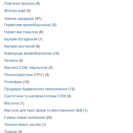
Повітряні фільтри
(9)
Фільтри рідкі
(5)
Хімічна продукція
(97)
Герметики кремнійорганічні
(5)
Герметики тіоколові
(8)
Каучуки бутадієнові
(1)
Каучуки уретанові
(6)
Компаунди кремнійорганічні
(10)
Латекси
(2)
Масляні СОЖ, емульсоли
(2)
Пінополіуретани (ППУ)
(4)
Поліефіри
(10)
Продукція будівельного призначення
(13)
Синтетичні та напівсинтетичні СОЖ
(3)
Мастила
(1)
Мастило для прес-форм та виготовлення ЗБВ
(1)
Суміші гумові силіконові
(20)
Технічні миючі засоби
(1)
Тіоколи
(3)