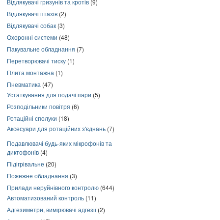
Відлякувачі гризунів та кротів
(9)
Відлякувачі птахів
(2)
Відлякувачі собак
(3)
Охоронні системи
(48)
Пакувальне обладнання
(7)
Перетворювачі тиску
(1)
Плита монтажна
(1)
Пневматика
(47)
Устаткування для подачі пари
(5)
Розподільники повітря
(6)
Ротаційні сполуки
(18)
Аксесуари для ротаційних з'єднань
(7)
Подавлювачі будь-яких мікрофонів та
диктофонів
(4)
Підігрівальне
(20)
Пожежне обладнання
(3)
Прилади неруйнівного контролю
(644)
Автоматизований контроль
(11)
Адгезиметри, вимірювачі адгезії
(2)