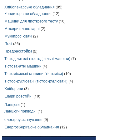
Хлібопекарське обладнання
(95)
Кондитерське обладнання
(12)
Машини для листкового тесту
(10)
Міксери планетарні
(2)
Мукопросіювачі
(2)
Печі
(26)
Предрасстойки
(2)
Тістоділителі (тестоділільні машини)
(7)
Тістозакатні машини
(4)
Тістомісильні машини (тістоміси)
(10)
Тістоокруглювачі (тістоокруглювачі)
(4)
Хліборізки
(3)
Шафи розстійні
(10)
Ланцюги
(1)
Ланцюги приводні
(1)
електроустаткування
(9)
Енергозберігаюче обладнання
(12)