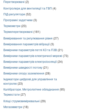
Перетворювачі
(2)
Контролери для вентиляції та ГВП
(4)
ПІД-регулятори
(52)
Програмні задатчики
(3)
Термометри
(23)
Термоперетворювачі
(181)
Вимірювання та регулювання рівня
(27)
Вимірювання параметрів вібрації
(3)
Вимірники параметрів петлі КЗ та ПЗВ
(21)
Вимірники параметрів електричної мережі
(73)
Вимірники параметрів електроізоляції
(24)
Вимірники швидкості потоку
(21)
Вимірники опору заземлення
(28)
Індикатори цифрові для управління та
контролю
(23)
Калібратори. Метрологічне обладнання
(95)
Термостати
(27)
Кліщі струмовимірювальні
(29)
Мегаомметри
(18)