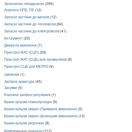
Залізничне обладнання
(295)
Агрегати ОПЕ, ПЕ
(12)
Запасні частини до вагонів
(12)
Запасні частини до тепловозів
(84)
Запасні частини до електровозів
(41)
Інструмент
(22)
Джерела живлення
(7)
Пристрої ЖАТ (СЦП)
(29)
Пристрої ЖАТ (СЦБ) для промшляхів
(8)
Пристрої СЦБ для МЕТРО
(9)
заклепки
(1)
Запірна арматура
(45)
Засувки
(5)
Клапана запірно-регулюючі
(1)
Крани кульові повнопрохідні
(9)
Крани кульові зварні (Приварне виконання)
(6)
Крани кульові зварні (фланцеве виконання)
(13)
Крани кульові укорочені
(8)
Вимірювальні прилади
(212)