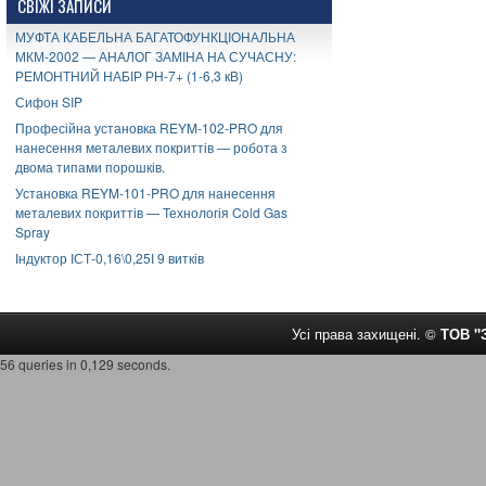
СВІЖІ ЗАПИСИ
МУФТА КАБЕЛЬНА БАГАТОФУНКЦІОНАЛЬНА
МКМ-2002 — АНАЛОГ ЗАМІНА НА СУЧАСНУ:
РЕМОНТНИЙ НАБІР РН-7+ (1-6,3 кВ)
Сифон SIP
Професійна установка REYM-102-PRO для
нанесення металевих покриттів — робота з
двома типами порошків.
Установка REYM-101-PRO для нанесення
металевих покриттів — Технологія Cold Gas
Spray
Індуктор ІСТ-0,16\0,25І 9 витків
Усі права захищені. ©
ТОВ 
56 queries in 0,129 seconds.