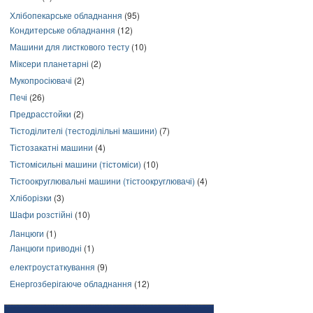
Хлібопекарське обладнання
(95)
Кондитерське обладнання
(12)
Машини для листкового тесту
(10)
Міксери планетарні
(2)
Мукопросіювачі
(2)
Печі
(26)
Предрасстойки
(2)
Тістоділителі (тестоділільні машини)
(7)
Тістозакатні машини
(4)
Тістомісильні машини (тістоміси)
(10)
Тістоокруглювальні машини (тістоокруглювачі)
(4)
Хліборізки
(3)
Шафи розстійні
(10)
Ланцюги
(1)
Ланцюги приводні
(1)
електроустаткування
(9)
Енергозберігаюче обладнання
(12)