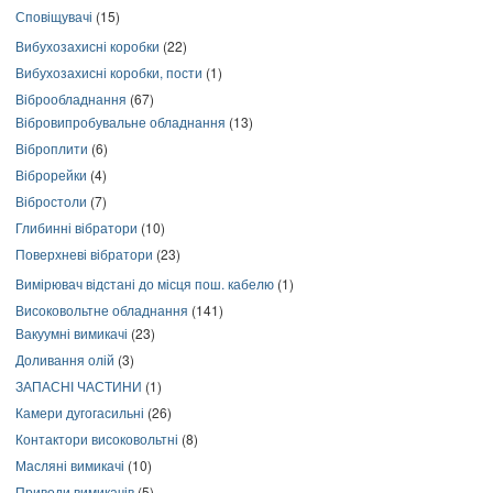
Сповіщувачі
(15)
Вибухозахисні коробки
(22)
Вибухозахисні коробки, пости
(1)
Віброобладнання
(67)
Вібровипробувальне обладнання
(13)
Віброплити
(6)
Віброрейки
(4)
Вібростоли
(7)
Глибинні вібратори
(10)
Поверхневі вібратори
(23)
Вимірювач відстані до місця пош. кабелю
(1)
Високовольтне обладнання
(141)
Вакуумні вимикачі
(23)
Доливання олій
(3)
ЗАПАСНІ ЧАСТИНИ
(1)
Камери дугогасильні
(26)
Контактори високовольтні
(8)
Масляні вимикачі
(10)
Приводи вимикачів
(5)