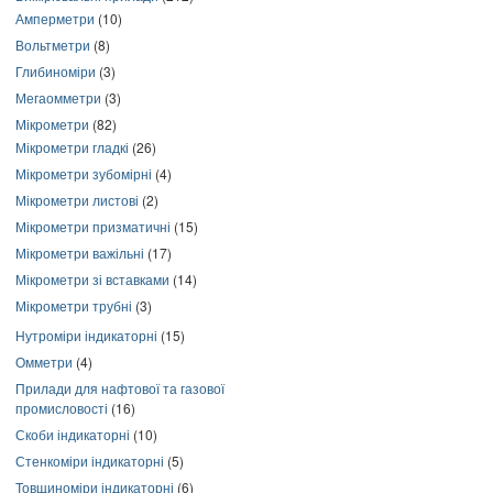
Амперметри
(10)
Вольтметри
(8)
Глибиноміри
(3)
Мегаомметри
(3)
Мікрометри
(82)
Мікрометри гладкі
(26)
Мікрометри зубомірні
(4)
Мікрометри листові
(2)
Мікрометри призматичні
(15)
Мікрометри важільні
(17)
Мікрометри зі вставками
(14)
Мікрометри трубні
(3)
Нутроміри індикаторні
(15)
Омметри
(4)
Прилади для нафтової та газової
промисловості
(16)
Скоби індикаторні
(10)
Стенкоміри індикаторні
(5)
Товщиноміри індикаторні
(6)