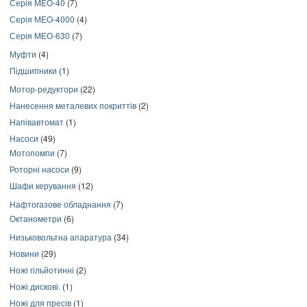
Серія МЕО-40
(7)
Серія МЕО-4000
(4)
Серія МЕО-630
(7)
Муфти
(4)
Підшипники
(1)
Мотор-редуктори
(22)
Нанесення металевих покриттів
(2)
Напівавтомат
(1)
Насоси
(49)
Мотопомпи
(7)
Роторні насоси
(9)
Шафи керування
(12)
Нафтогазове обладнання
(7)
Октанометри
(6)
Низьковольтна апаратура
(34)
Новини
(29)
Ножі гільйотинні
(2)
Ножі дискові.
(1)
Ножі для пресів
(1)