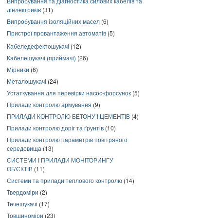
Випробування та діагностика силових кабелів та
діелектриків
(31)
Випробування ізоляційних масел
(6)
Пристрої провантаження автоматів
(5)
Кабеледефектошукачі
(12)
Кабелешукачі (приймачі)
(26)
Мірники
(6)
Металошукачі
(24)
Устаткування для перевірки насос-форсунок
(5)
Прилади контролю армування
(9)
ПРИЛАДИ КОНТРОЛЮ БЕТОНУ І ЦЕМЕНТІВ
(4)
Прилади контролю доріг та ґрунтів
(10)
Прилади контролю параметрів повітряного
середовища
(13)
СИСТЕМИ І ПРИЛАДИ МОНІТОРИНГУ
ОБ'ЄКТІВ
(11)
Системи та прилади теплового контролю
(14)
Твердоміри
(2)
Течешукачі
(17)
Товщиноміри
(23)