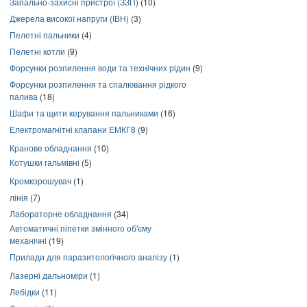
Запально-захисні пристрої (ЗЗП)
(10)
Джерела високої напруги (ІВН)
(3)
Пелетні пальники
(4)
Пелетні котли
(9)
Форсунки розпилення води та технічних рідин
(9)
Форсунки розпилення та спалювання рідкого
палива
(18)
Шафи та щити керування пальниками
(16)
Електромагнітні клапани ЕМКГ8
(9)
Кранове обладнання
(10)
Котушки гальмівні
(5)
Кромкорошувач
(1)
лінія
(7)
Лабораторне обладнання
(34)
Автоматичні піпетки змінного об'єму
механічні
(19)
Прилади для паразитологічного аналізу
(1)
Лазерні дальноміри
(1)
Лебідки
(11)