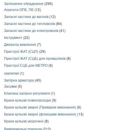
Залізничне обладнання
(295)
Агрегати ОПЕ, ПЕ
(12)
Запасні частини до вагонів
(12)
Запасні частини до тепловозів
(84)
Запасні частини до електровозів
(41)
Інструмент
(22)
Джерела живлення
(7)
Пристрої ЖАТ (СЦП)
(29)
Пристрої ЖАТ (СЦБ) для промшляхів
(8)
Пристрої СЦБ для МЕТРО
(9)
заклепки
(1)
Запірна арматура
(45)
Засувки
(5)
Клапана запірно-регулюючі
(1)
Крани кульові повнопрохідні
(9)
Крани кульові зварні (Приварне виконання)
(6)
Крани кульові зварні (фланцеве виконання)
(13)
Крани кульові укорочені
(8)
Вимірювальні прилади
(212)