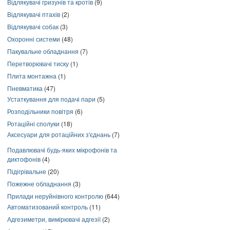
Відлякувачі гризунів та кротів
(9)
Відлякувачі птахів
(2)
Відлякувачі собак
(3)
Охоронні системи
(48)
Пакувальне обладнання
(7)
Перетворювачі тиску
(1)
Плита монтажна
(1)
Пневматика
(47)
Устаткування для подачі пари
(5)
Розподільники повітря
(6)
Ротаційні сполуки
(18)
Аксесуари для ротаційних з'єднань
(7)
Подавлювачі будь-яких мікрофонів та
диктофонів
(4)
Підігрівальне
(20)
Пожежне обладнання
(3)
Прилади неруйнівного контролю
(644)
Автоматизований контроль
(11)
Адгезиметри, вимірювачі адгезії
(2)