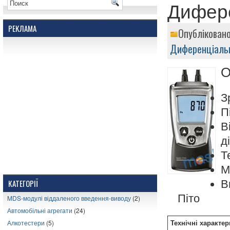
Дифере
РЕКЛАМА
Опубліковано
Диференціаль
О
З
П
В
д
Т
М
В
КАТЕГОРІЇ
Піто
MDS-модулі віддаленого введення-виводу
(2)
Автомобільні агрегати
(24)
Алкотестери
(5)
Технічні характер