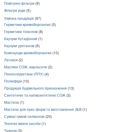
Повітряні фільтри
(9)
Фільтри рідкі
(5)
Хімічна продукція
(97)
Герметики кремнійорганічні
(5)
Герметики тіоколові
(8)
Каучуки бутадієнові
(1)
Каучуки уретанові
(6)
Компаунди кремнійорганічні
(10)
Латекси
(2)
Масляні СОЖ, емульсоли
(2)
Пінополіуретани (ППУ)
(4)
Поліефіри
(10)
Продукція будівельного призначення
(13)
Синтетичні та напівсинтетичні СОЖ
(3)
Мастила
(1)
Мастило для прес-форм та виготовлення ЗБВ
(1)
Суміші гумові силіконові
(20)
Технічні миючі засоби
(1)
Тіоколи
(3)