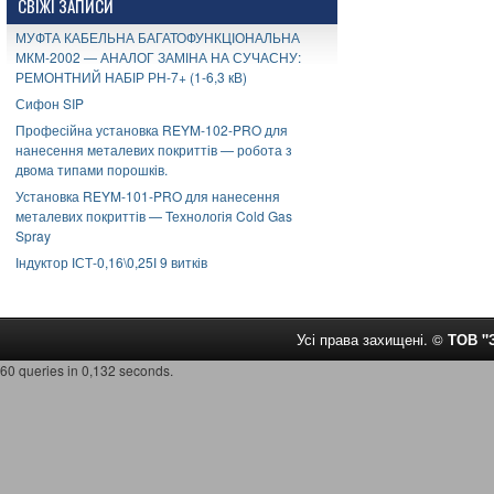
СВІЖІ ЗАПИСИ
МУФТА КАБЕЛЬНА БАГАТОФУНКЦІОНАЛЬНА
МКМ-2002 — АНАЛОГ ЗАМІНА НА СУЧАСНУ:
РЕМОНТНИЙ НАБІР РН-7+ (1-6,3 кВ)
Сифон SIP
Професійна установка REYM-102-PRO для
нанесення металевих покриттів — робота з
двома типами порошків.
Установка REYM-101-PRO для нанесення
металевих покриттів — Технологія Cold Gas
Spray
Індуктор ІСТ-0,16\0,25І 9 витків
Усі права захищені. ©
ТОВ 
60 queries in 0,132 seconds.