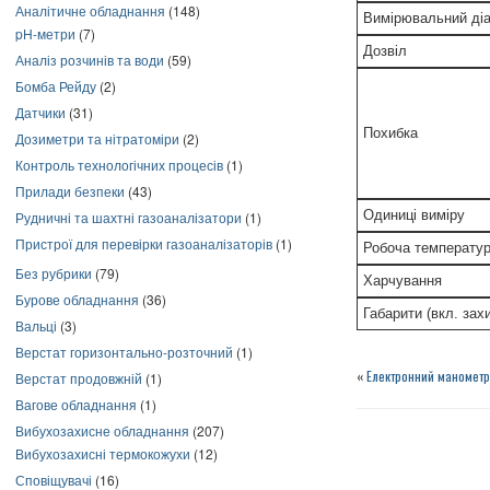
Аналітичне обладнання
(148)
Вимірювальний ді
pH-метри
(7)
Дозвіл
Аналіз розчинів та води
(59)
Бомба Рейду
(2)
Датчики
(31)
Похибка
Дозиметри та нітратоміри
(2)
Контроль технологічних процесів
(1)
Прилади безпеки
(43)
Одиниці виміру
Рудничні та шахтні газоаналізатори
(1)
Пристрої для перевірки газоаналізаторів
(1)
Робоча температу
Без рубрики
(79)
Харчування
Бурове обладнання
(36)
Габарити (вкл. зах
Вальці
(3)
Верстат горизонтально-розточний
(1)
«
Електронний манометр
Верстат продовжній
(1)
Вагове обладнання
(1)
Вибухозахисне обладнання
(207)
Вибухозахисні термокожухи
(12)
Сповіщувачі
(16)