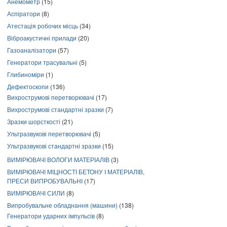
Анемометр
(15)
Аспіратори
(8)
Атестація робочих місць
(34)
Віброакустичні прилади
(20)
Газоаналізатори
(57)
Генератори трасувальні
(5)
Глибиноміри
(1)
Дефектоскопи
(136)
Вихрострумові перетворювачі
(17)
Вихрострумові стандартні зразки
(7)
Зразки шорсткості
(21)
Ультразвукові перетворювачі
(5)
Ультразвукові стандартні зразки
(15)
ВИМІРЮВАЧІ ВОЛОГИ МАТЕРІАЛІВ
(3)
ВИМІРЮВАЧІ МІЦНОСТІ БЕТОНУ І МАТЕРІАЛІВ,
ПРЕСИ ВИПРОБУВАЛЬНІ
(17)
ВИМІРЮВАЧІ СИЛИ
(8)
Випробувальне обладнання (машини)
(138)
Генератори ударних імпульсів
(8)