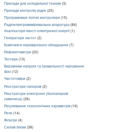
Прилади для холодильної техніки
(3)
Прилади контролю рідин
(25)
Програмовані логічні контролери
(15)
Радіоелектровимірювальна апаратура
(84)
Аналізатори якості електричної енергії
(1)
Генератори частот
(2)
Комплекти перевірочного обладнання
(7)
Рефлектометри
(20)
Тестери
(13)
Вказівники напруги та правильності чергування
фаз
(12)
Частотоміри
(2)
Реєстратори паперові
(2)
Реєстратори електронні (безпаперові
самописці)
(26)
Регулювання технологічних параметрів
(16)
Реле
(14)
Фільтри
(4)
Силові блоки
(38)