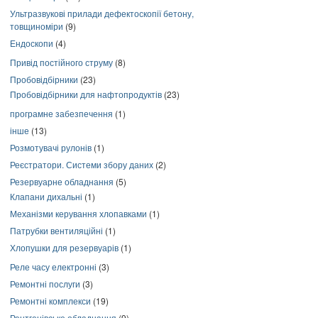
Ультразвукові прилади дефектоскопії бетону,
товщиноміри
(9)
Ендоскопи
(4)
Привід постійного струму
(8)
Пробовідбірники
(23)
Пробовідбірники для нафтопродуктів
(23)
програмне забезпечення
(1)
інше
(13)
Розмотувачі рулонів
(1)
Реєстратори. Системи збору даних
(2)
Резервуарне обладнання
(5)
Клапани дихальні
(1)
Механізми керування хлопавками
(1)
Патрубки вентиляційні
(1)
Хлопушки для резервуарів
(1)
Реле часу електронні
(3)
Ремонтні послуги
(3)
Ремонтні комплекси
(19)
Рентгенівське обладнання
(9)