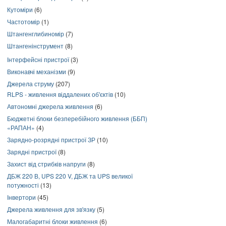
Кутоміри
(6)
Частотомір
(1)
Штангенглибиномір
(7)
Штангенінструмент
(8)
Інтерфейсні пристрої
(3)
Виконавчі механізми
(9)
Джерела струму
(207)
RLPS - живлення віддалених об'єктів
(10)
Автономні джерела живлення
(6)
Бюджетні блоки безперебійного живлення (ББП)
«РАПАН»
(4)
Зарядно-розрядні пристрої ЗР
(10)
Зарядні пристрої
(8)
Захист від стрибків напруги
(8)
ДБЖ 220 В, UPS 220 V, ДБЖ та UPS великої
потужності
(13)
Інвертори
(45)
Джерела живлення для зв'язку
(5)
Малогабаритні блоки живлення
(6)