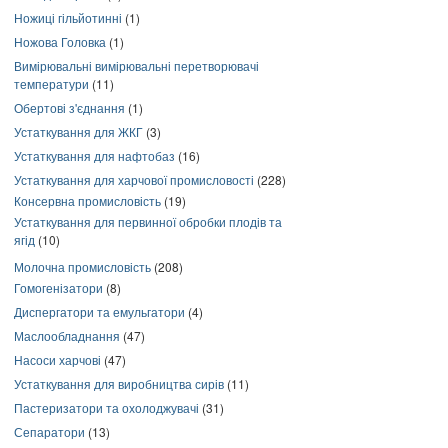
Ножиці гільйотинні
(1)
Ножова Головка
(1)
Вимірювальні вимірювальні перетворювачі
температури
(11)
Обертові з'єднання
(1)
Устаткування для ЖКГ
(3)
Устаткування для нафтобаз
(16)
Устаткування для харчової промисловості
(228)
Консервна промисловість
(19)
Устаткування для первинної обробки плодів та
ягід
(10)
Молочна промисловість
(208)
Гомогенізатори
(8)
Диспергатори та емульгатори
(4)
Маслообладнання
(47)
Насоси харчові
(47)
Устаткування для виробництва сирів
(11)
Пастеризатори та охолоджувачі
(31)
Сепаратори
(13)