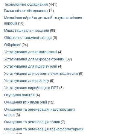
Технологічне обладнання
(441)
Гальванічне обладнання
(14)
Механічна обробка деталей та гумотехнічних
виробів
(10)
Мішкозашивальні машини
(98)
Обкаточно-гальмівні стенди
(5)
Обігрівачі
(24)
Устаткування для гомогенізації
(4)
Устаткування для мікроелектроніки
(37)
Устаткування для підігріву олій
(4)
Устаткування для ремонту електродвигунів
(9)
Устаткування для розливу
(9)
Устаткування виробництва ПЕТ
(5)
Осушувач повітря
(4)
Очищення всіх видів олій
(12)
Очищення та регенерація індустріальних
масел
(6)
Очищення та регенерація палив
(7)
Очищення та регенерація трансформаторних