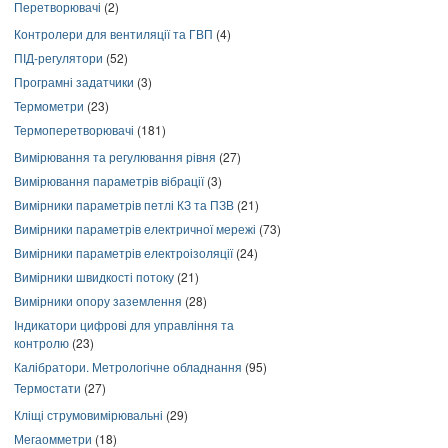
Перетворювачі
(2)
Контролери для вентиляції та ГВП
(4)
ПІД-регулятори
(52)
Програмні задатчики
(3)
Термометри
(23)
Термоперетворювачі
(181)
Вимірювання та регулювання рівня
(27)
Вимірювання параметрів вібрації
(3)
Вимірники параметрів петлі КЗ та ПЗВ
(21)
Вимірники параметрів електричної мережі
(73)
Вимірники параметрів електроізоляції
(24)
Вимірники швидкості потоку
(21)
Вимірники опору заземлення
(28)
Індикатори цифрові для управління та
контролю
(23)
Калібратори. Метрологічне обладнання
(95)
Термостати
(27)
Кліщі струмовимірювальні
(29)
Мегаомметри
(18)