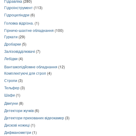
Гідравліка
(280)
Гідроінструмент
(113)
Гідроциліндри
(6)
Головка відрізна.
(1)
Гірничо-шахтне обладнання
(100)
Гуркати
(29)
Дробарки
(5)
Залізовідділювачі
(7)
Лебідки
(4)
Вантажопідйомне обладнання
(12)
Комплектуючі для строп
(4)
Стропи
(3)
Тельфер
(3)
Шафи
(1)
Двигуни
(8)
Детектори жучків
(6)
Детектори прихованих відеокамер
(3)
Дискові ножиці
(1)
Дифманометри
(1)