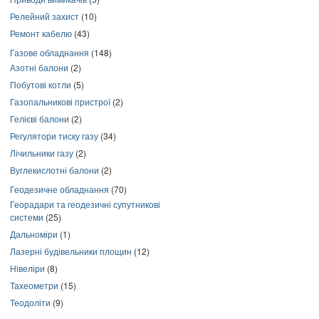
Релейний захист
(10)
Ремонт кабелю
(43)
Газове обладнання
(148)
Азотні балони
(2)
Побутові котли
(5)
Газопальникові пристрої
(2)
Гелієві балони
(2)
Регулятори тиску газу
(34)
Лічильники газу
(2)
Вуглекислотні балони
(2)
Геодезичне обладнання
(70)
Георадари та геодезичні супутникові
системи
(25)
Дальноміри
(1)
Лазерні будівельники площин
(12)
Нівеліри
(8)
Тахеометри
(15)
Теодоліти
(9)