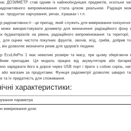
ас ДОЗИМЕТР став одним із найнеобхідніших предметів, оскільки заг
адіоактивного випромінювання стала цілком реальною. Радіація мо
х: продуктах харчування, речах, іграшках і т.п.
р радіоактивності - це прилад, який служить для вимірювання іонізуючо
може використовувати дозиметр для визначення радіаційного фону в
ки будматеріалів на рівень радіаційного випромінювання та території,
, для оцінки чистоти покупних фруктів, овочів, ягід, грибів, добрив 
, він дозволяє визначити ризик для здоров'я людини.
р EcoLifePro 1 має невеликі розміри та масу, при цьому зберігаючи
ійним приладам. Ця модель працює від акумуляторів або батаре
вно заряджати його в дорозі через USB порт і брати з собою скрізь, нап
 або магазин за продуктами. Функція радіометрії дозволяє швидко т
ів та їх придатність для споживання.
ічні характеристики:
ування параметра
он вимірювання дози: