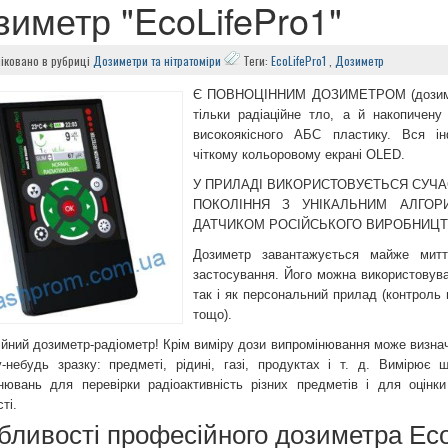
зиметр "EcoLifePro1"
іковано в рубриці
Дозиметри та нітратоміри
Теги:
EcoLifePro1
,
Дозиметр
Є ПОВНОЦІННИМ ДОЗИМЕТРОМ (дозиметр
тільки радіаційне тло, а й накопичену
високоякісного АБС пластику. Вся ін
чіткому кольоровому екрані OLED.
У ПРИЛАДІ ВИКОРИСТОВУЄТЬСЯ СУЧ
ПОКОЛІННЯ З УНІКАЛЬНИМ АЛГОР
ДАТЧИКОМ РОСІЙСЬКОГО ВИРОБНИЦТ
Дозиметр завантажується майже митт
застосування. Його можна використовува
так і як персональний прилад (контроль 
тощо).
йний дозиметр-радіометр! Крім виміру дози випромінювання може визнач
-небудь зразку: предметі, рідині, газі, продуктах і т. д. Вимірює щ
нювань для перевірки радіоактивність різних предметів і для оцінки
ті.
бливості професійного дозиметра EcoL