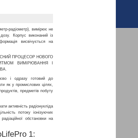
-радіометр), вимірює не
 дозу. Корпус виконаний із
формація висвічується на
АСНИЙ ПРОЦЕСОР НОВОГО
ИТМОМ ВИМІРЮВАННЯ І
ВА.
єво і одразу готовий до
ти як у промислових цілях,
продуктів, предметів побуту
ати активність радіонукліда
ільність потоку іонізуючих
 радіаційної обстановки на
ifePro 1: