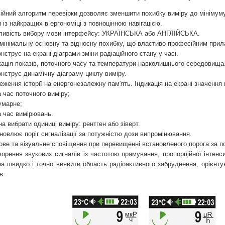
ійний алгоритм перевірки дозволяє зменшити похибку виміру до мінімуму
 із найкращих в ергономіці з повноцінною навігацією.
ивість вибору мови інтерфейсу: УКРАЇНСЬКА або АНГЛІЙСЬКА.
мінімальну основну та відносну похибку, що властиво професійним прил
нструє на екрані діаграми зміни радіаційного стану у часі.
кація показів, поточного часу та температури навколишнього середовища
нструє динамічну діаграму циклу виміру.
еження історії на енергонезалежну пам'ять. Індикація на екрані значення 
а час поточного виміру;
умарне;
а час вимірювань.
а вибрати одиниці виміру: рентген або зіверт.
новлює поріг сигналізації за потужністю дози випромінювання.
ове та візуальне сповіщення при перевищенні встановленого порога за п
ворення звукових сигналів із частотою прямування, пропорційної інтенс
а швидко і точно виявити область радіоактивного забруднення, орієнт
в.