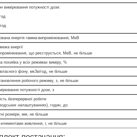
он вимірювання потужності дози:
год
 год
ована енергія гамма-випромінювання, МеВ
межа енергії
ипромінювання, що реєструється, МеВ, не більше
а похибка у всіх режимах виміру, %
 власного фону, мкЗв/год, не більше
тановлення робочого режиму, з, не більше
мірювання потужності дози, з
ість безперервної роботи
аводських налаштуваннях), годин, до
ні розміри, мм, не більше
 елементами живлення, г, не більше
плект постачання: