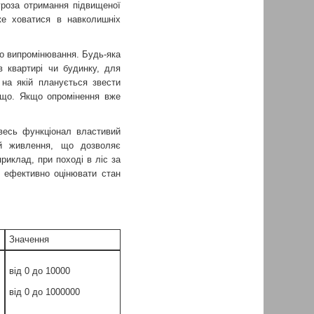
роза отримання підвищеної
же ховатися в навколишніх
го випромінювання. Будь-яка
 квартирі чи будинку, для
 на якій планується звести
тощо. Якщо опромінення вже
 весь функціонал властивий
й живлення, що дозволяє
риклад, при поході в ліс за
а ефективно оцінювати стан
Значення
від 0 до 10000
від 0 до 1000000