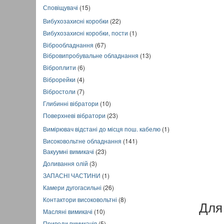
Сповіщувачі
(15)
Вибухозахисні коробки
(22)
Вибухозахисні коробки, пости
(1)
Віброобладнання
(67)
Вібровипробувальне обладнання
(13)
Віброплити
(6)
Віброрейки
(4)
Вібростоли
(7)
Глибинні вібратори
(10)
Поверхневі вібратори
(23)
Вимірювач відстані до місця пош. кабелю
(1)
Високовольтне обладнання
(141)
Вакуумні вимикачі
(23)
Доливання олій
(3)
ЗАПАСНІ ЧАСТИНИ
(1)
Камери дугогасильні
(26)
Контактори високовольтні
(8)
Для
Масляні вимикачі
(10)
Приводи вимикачів
(5)