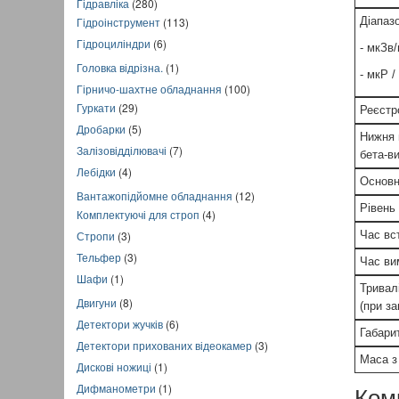
Гідравліка
(280)
Гідроінструмент
(113)
Діапаз
Гідроциліндри
(6)
- мкЗв/
Головка відрізна.
(1)
- мкР /
Гірничо-шахтне обладнання
(100)
Гуркати
(29)
Реєстр
Дробарки
(5)
Нижня 
Залізовідділювачі
(7)
бета-в
Лебідки
(4)
Основн
Вантажопідйомне обладнання
(12)
Рівень
Комплектуючі для строп
(4)
Стропи
(3)
Час вс
Тельфер
(3)
Час ви
Шафи
(1)
Тривал
Двигуни
(8)
(при з
Детектори жучків
(6)
Габарит
Детектори прихованих відеокамер
(3)
Маса з
Дискові ножиці
(1)
Дифманометри
(1)
Ком