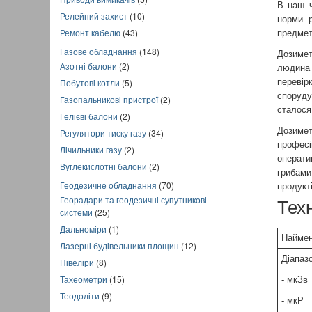
В наш ч
Релейний захист
(10)
норми р
Ремонт кабелю
(43)
предмета
Газове обладнання
(148)
Дозимет
Азотні балони
(2)
людина 
перевір
Побутові котли
(5)
споруду
Газопальникові пристрої
(2)
сталося
Гелієві балони
(2)
Дозимет
Регулятори тиску газу
(34)
профес
Лічильники газу
(2)
операти
Вуглекислотні балони
(2)
грибами
Геодезичне обладнання
(70)
продукт
Георадари та геодезичні супутникові
Техн
системи
(25)
Дальноміри
(1)
Наймен
Лазерні будівельники площин
(12)
Діапаз
Нівеліри
(8)
Тахеометри
(15)
- мкЗв
Теодоліти
(9)
- мкР