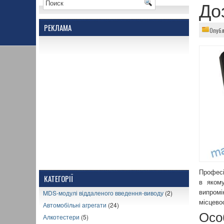
До
РЕКЛАМА
Опубл
Професі
КАТЕГОРІЇ
в якому
MDS-модулі віддаленого введення-виводу
(2)
випромі
місцевос
Автомобільні агрегати
(24)
Осо
Алкотестери
(5)