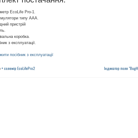
метр EcoLife Pro-1.
умулятори типу AAA.
дний пристрій
ль.
вальна коробка.
бник з експлуатації.
жити посібник з експлуатації
р
+ солемір EcoLifePro2
Індикатор поля "BugH