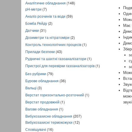
Аналітичне обладнання
(148)
Подв
pH-метри
(7)
Один
Аналіз розчинів та води
(59)
Можл
Бомба Рейду
(2)
Має 
Датчики
(31)
Демо
Дозиметри та нітратоміри
(2)
Інди
Демо
Контроль технологічних процесів
(1)
Збер
Прилади безпеки
(43)
з
Рудничні та шахтні газоаналізатори
(1)
с
Пристрої для перевірки газоаналізаторів
(1)
з
Можн
Без рубрики
(79)
Вста
Бурове обладнання
(36)
Звук
Вальці
(3)
Відт
Верстат горизонтально-розточний
(1)
можн
Верстат продовжній
(1)
звукі
Вагове обладнання
(1)
Вибухозахисне обладнання
(207)
Вибухозахисні термокожухи
(12)
Сповіщувачі
(16)