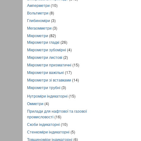
Амперметри
(10)
Вольтметри
(8)
Глибиноміри
(3)
Мегаомметри
(3)
Мікрометри
(82)
Мікрометри гладкі
(26)
Мікрометри зубомірні
(4)
Мікрометри листові
(2)
Мікрометри призматичні
(15)
Мікрометри важільні
(17)
Мікрометри зі вставками
(14)
Мікрометри трубні
(3)
Нутроміри індикаторні
(15)
Омметри
(4)
Прилади для нафтової та газової
промисловості
(16)
Скоби індикаторні
(10)
Стенкоміри індикаторні
(5)
Товщиноміри індикаторні
(6)