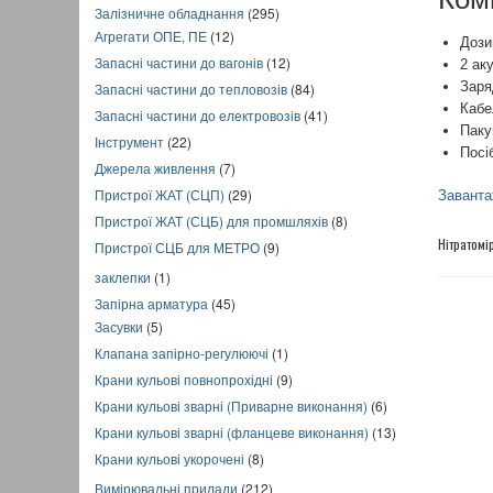
Залізничне обладнання
(295)
Агрегати ОПЕ, ПЕ
(12)
Дози
Запасні частини до вагонів
(12)
2 ак
Заря
Запасні частини до тепловозів
(84)
Кабе
Запасні частини до електровозів
(41)
Паку
Інструмент
(22)
Посі
Джерела живлення
(7)
Пристрої ЖАТ (СЦП)
(29)
Заванта
Пристрої ЖАТ (СЦБ) для промшляхів
(8)
Нітратомі
Пристрої СЦБ для МЕТРО
(9)
заклепки
(1)
Запірна арматура
(45)
Засувки
(5)
Клапана запірно-регулюючі
(1)
Крани кульові повнопрохідні
(9)
Крани кульові зварні (Приварне виконання)
(6)
Крани кульові зварні (фланцеве виконання)
(13)
Крани кульові укорочені
(8)
Вимірювальні прилади
(212)