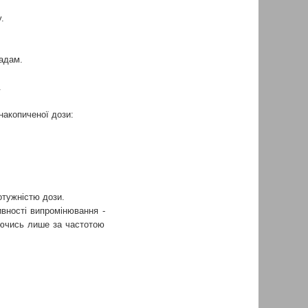
.
адам.
.
накопиченої дози:
отужністю дози.
ивності випромінювання -
уючись лише за частотою