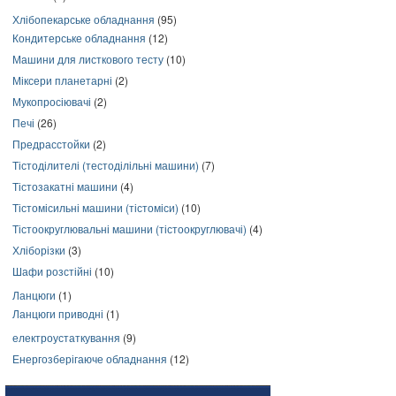
Хлібопекарське обладнання
(95)
Кондитерське обладнання
(12)
Машини для листкового тесту
(10)
Міксери планетарні
(2)
Мукопросіювачі
(2)
Печі
(26)
Предрасстойки
(2)
Тістоділителі (тестоділільні машини)
(7)
Тістозакатні машини
(4)
Тістомісильні машини (тістоміси)
(10)
Тістоокруглювальні машини (тістоокруглювачі)
(4)
Хліборізки
(3)
Шафи розстійні
(10)
Ланцюги
(1)
Ланцюги приводні
(1)
електроустаткування
(9)
Енергозберігаюче обладнання
(12)