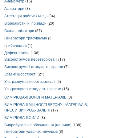
Анемометр
(15)
Аспіратори
(8)
Атестація робочих місць
(34)
Віброакустичні прилади
(20)
Газоаналізатори
(57)
Генератори трасувальні
(5)
Глибиноміри
(1)
Дефектоскопи
(136)
Вихрострумові перетворювачі
(17)
Вихрострумові стандартні зразки
(7)
Зразки шорсткості
(21)
Ультразвукові перетворювачі
(5)
Ультразвукові стандартні зразки
(15)
ВИМІРЮВАЧІ ВОЛОГИ МАТЕРІАЛІВ
(3)
ВИМІРЮВАЧІ МІЦНОСТІ БЕТОНУ І МАТЕРІАЛІВ,
ПРЕСИ ВИПРОБУВАЛЬНІ
(17)
ВИМІРЮВАЧІ СИЛИ
(8)
Випробувальне обладнання (машини)
(138)
Генератори ударних імпульсів
(8)