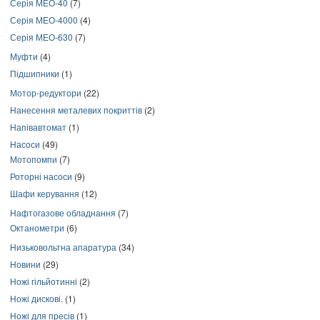
Серія МЕО-40
(7)
Серія МЕО-4000
(4)
Серія МЕО-630
(7)
Муфти
(4)
Підшипники
(1)
Мотор-редуктори
(22)
Нанесення металевих покриттів
(2)
Напівавтомат
(1)
Насоси
(49)
Мотопомпи
(7)
Роторні насоси
(9)
Шафи керування
(12)
Нафтогазове обладнання
(7)
Октанометри
(6)
Низьковольтна апаратура
(34)
Новини
(29)
Ножі гільйотинні
(2)
Ножі дискові.
(1)
Ножі для пресів
(1)