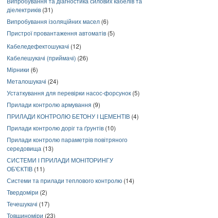
Випробування та діагностика силових кабелів та
діелектриків
(31)
Випробування ізоляційних масел
(6)
Пристрої провантаження автоматів
(5)
Кабеледефектошукачі
(12)
Кабелешукачі (приймачі)
(26)
Мірники
(6)
Металошукачі
(24)
Устаткування для перевірки насос-форсунок
(5)
Прилади контролю армування
(9)
ПРИЛАДИ КОНТРОЛЮ БЕТОНУ І ЦЕМЕНТІВ
(4)
Прилади контролю доріг та ґрунтів
(10)
Прилади контролю параметрів повітряного
середовища
(13)
СИСТЕМИ І ПРИЛАДИ МОНІТОРИНГУ
ОБ'ЄКТІВ
(11)
Системи та прилади теплового контролю
(14)
Твердоміри
(2)
Течешукачі
(17)
Товщиноміри
(23)