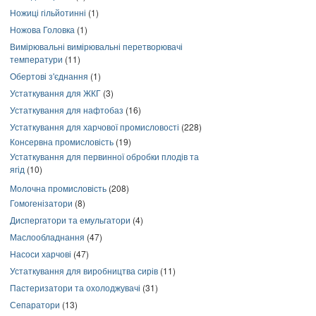
Ножиці гільйотинні
(1)
Ножова Головка
(1)
Вимірювальні вимірювальні перетворювачі
температури
(11)
Обертові з'єднання
(1)
Устаткування для ЖКГ
(3)
Устаткування для нафтобаз
(16)
Устаткування для харчової промисловості
(228)
Консервна промисловість
(19)
Устаткування для первинної обробки плодів та
ягід
(10)
Молочна промисловість
(208)
Гомогенізатори
(8)
Диспергатори та емульгатори
(4)
Маслообладнання
(47)
Насоси харчові
(47)
Устаткування для виробництва сирів
(11)
Пастеризатори та охолоджувачі
(31)
Сепаратори
(13)