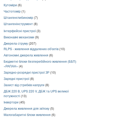
Кутоміри
(6)
Частотомір
(1)
Штангенглибиномір
(7)
Штангенінструмент
(8)
Інтерфейсні пристрої
(3)
Виконавчі механізми
(9)
Джерела струму
(207)
RLPS - живлення віддалених об'єктів
(10)
Автономні джерела живлення
(6)
Бюджетні блоки безперебійного живлення (ББП)
«РАПАН»
(4)
Зарядно-розрядні пристрої ЗР
(10)
Зарядні пристрої
(8)
Захист від стрибків напруги
(8)
ДБЖ 220 В, UPS 220 V, ДБЖ та UPS великої
потужності
(13)
Інвертори
(45)
Джерела живлення для зв'язку
(5)
Малогабаритні блоки живлення
(6)