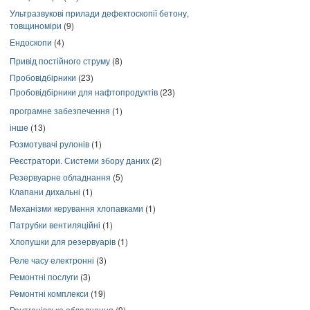
Ультразвукові прилади дефектоскопії бетону,
товщиноміри
(9)
Ендоскопи
(4)
Привід постійного струму
(8)
Пробовідбірники
(23)
Пробовідбірники для нафтопродуктів
(23)
програмне забезпечення
(1)
інше
(13)
Розмотувачі рулонів
(1)
Реєстратори. Системи збору даних
(2)
Резервуарне обладнання
(5)
Клапани дихальні
(1)
Механізми керування хлопавками
(1)
Патрубки вентиляційні
(1)
Хлопушки для резервуарів
(1)
Реле часу електронні
(3)
Ремонтні послуги
(3)
Ремонтні комплекси
(19)
Рентгенівське обладнання
(9)