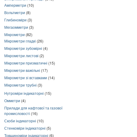
Амперметри
(10)
Вольтметри
(8)
Глибиноміри
(3)
Мегаомметри
(3)
Мікрометри
(82)
Мікрометри гладкі
(26)
Мікрометри зубомірні
(4)
Мікрометри листові
(2)
Мікрометри призматичні
(15)
Мікрометри важільні
(17)
Мікрометри зі вставками
(14)
Мікрометри трубні
(3)
Нутроміри індикаторні
(15)
Омметри
(4)
Прилади для нафтової та газової
промисловості
(16)
Скоби індикаторні
(10)
Стенкоміри індикаторні
(5)
Товщиноміри індикаторні
(6)