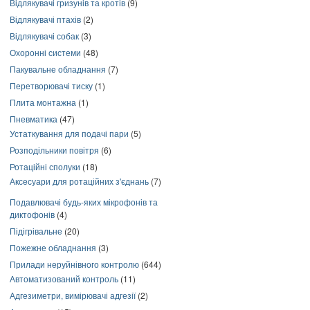
Відлякувачі гризунів та кротів
(9)
Відлякувачі птахів
(2)
Відлякувачі собак
(3)
Охоронні системи
(48)
Пакувальне обладнання
(7)
Перетворювачі тиску
(1)
Плита монтажна
(1)
Пневматика
(47)
Устаткування для подачі пари
(5)
Розподільники повітря
(6)
Ротаційні сполуки
(18)
Аксесуари для ротаційних з'єднань
(7)
Подавлювачі будь-яких мікрофонів та
диктофонів
(4)
Підігрівальне
(20)
Пожежне обладнання
(3)
Прилади неруйнівного контролю
(644)
Автоматизований контроль
(11)
Адгезиметри, вимірювачі адгезії
(2)