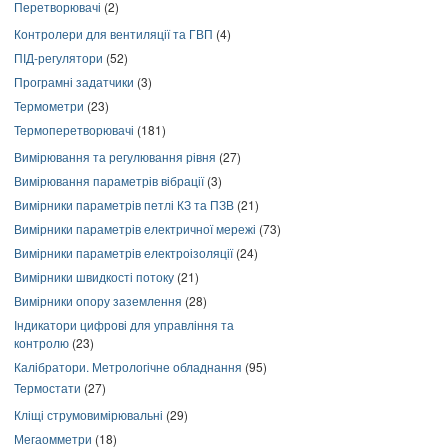
Перетворювачі
(2)
Контролери для вентиляції та ГВП
(4)
ПІД-регулятори
(52)
Програмні задатчики
(3)
Термометри
(23)
Термоперетворювачі
(181)
Вимірювання та регулювання рівня
(27)
Вимірювання параметрів вібрації
(3)
Вимірники параметрів петлі КЗ та ПЗВ
(21)
Вимірники параметрів електричної мережі
(73)
Вимірники параметрів електроізоляції
(24)
Вимірники швидкості потоку
(21)
Вимірники опору заземлення
(28)
Індикатори цифрові для управління та
контролю
(23)
Калібратори. Метрологічне обладнання
(95)
Термостати
(27)
Кліщі струмовимірювальні
(29)
Мегаомметри
(18)