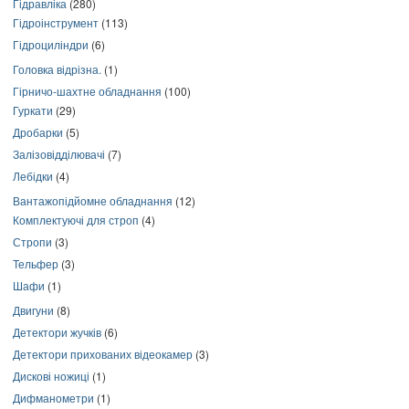
Гідравліка
(280)
Гідроінструмент
(113)
Гідроциліндри
(6)
Головка відрізна.
(1)
Гірничо-шахтне обладнання
(100)
Гуркати
(29)
Дробарки
(5)
Залізовідділювачі
(7)
Лебідки
(4)
Вантажопідйомне обладнання
(12)
Комплектуючі для строп
(4)
Стропи
(3)
Тельфер
(3)
Шафи
(1)
Двигуни
(8)
Детектори жучків
(6)
Детектори прихованих відеокамер
(3)
Дискові ножиці
(1)
Дифманометри
(1)