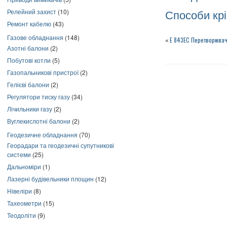
Релейний захист
(10)
Способи кр
Ремонт кабелю
(43)
Газове обладнання
(148)
«
Е 843ЕС Перетворювач
Азотні балони
(2)
Побутові котли
(5)
Газопальникові пристрої
(2)
Гелієві балони
(2)
Регулятори тиску газу
(34)
Лічильники газу
(2)
Вуглекислотні балони
(2)
Геодезичне обладнання
(70)
Георадари та геодезичні супутникові
системи
(25)
Дальноміри
(1)
Лазерні будівельники площин
(12)
Нівеліри
(8)
Тахеометри
(15)
Теодоліти
(9)