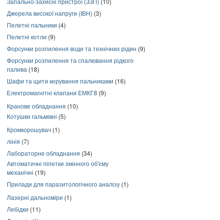
Запально-захисні пристрої (ЗЗП)
(10)
Джерела високої напруги (ІВН)
(3)
Пелетні пальники
(4)
Пелетні котли
(9)
Форсунки розпилення води та технічних рідин
(9)
Форсунки розпилення та спалювання рідкого
палива
(18)
Шафи та щити керування пальниками
(16)
Електромагнітні клапани ЕМКГ8
(9)
Кранове обладнання
(10)
Котушки гальмівні
(5)
Кромкорошувач
(1)
лінія
(7)
Лабораторне обладнання
(34)
Автоматичні піпетки змінного об'єму
механічні
(19)
Прилади для паразитологічного аналізу
(1)
Лазерні дальноміри
(1)
Лебідки
(11)