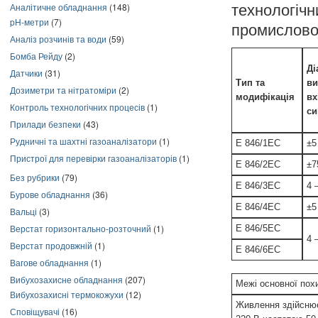
Аналітичне обладнання
(148)
технологіч
pH-метри
(7)
промисловос
Аналіз розчинів та води
(59)
Бомба Рейду
(2)
Ді
Датчики
(31)
Тип та
ви
Дозиметри та нітратоміри
(2)
модифікація
вх
Контроль технологічних процесів
(1)
си
Прилади безпеки
(43)
Рудничні та шахтні газоаналізатори
(1)
Е 846/1ЕС
±5
Пристрої для перевірки газоаналізаторів
(1)
Е 846/2ЕС
±7
Без рубрики
(79)
Е 846/3ЕС
4 
Бурове обладнання
(36)
Е 846/4ЕС
±5
Вальці
(3)
Верстат горизонтально-розточний
(1)
Е 846/5ЕС
4 
Верстат продовжній
(1)
Е 846/6ЕС
Вагове обладнання
(1)
Вибухозахисне обладнання
(207)
Межі основної пох
Вибухозахисні термокожухи
(12)
Живлення здійснює
Сповіщувачі
(16)