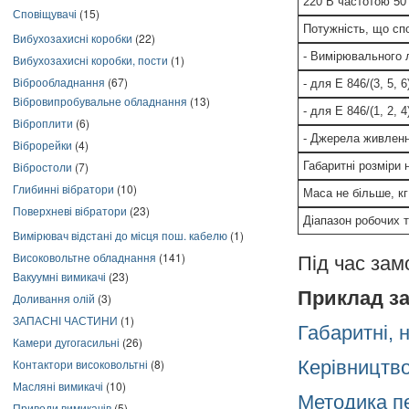
220 В частотою 50 
Сповіщувачі
(15)
Потужність, що сп
Вибухозахисні коробки
(22)
- Вимірювального 
Вибухозахисні коробки, пости
(1)
Віброобладнання
(67)
- для E 846/(3, 5, 
Вібровипробувальне обладнання
(13)
- для E 846/(1, 2, 
Віброплити
(6)
- Джерела живленн
Віброрейки
(4)
Вібростоли
(7)
Габаритні розміри 
Глибинні вібратори
(10)
Маса не більше, кг
Поверхневі вібратори
(23)
Діапазон робочих 
Вимірювач відстані до місця пош. кабелю
(1)
Високовольтне обладнання
(141)
Під час зам
Вакуумні вимикачі
(23)
Приклад за
Доливання олій
(3)
ЗАПАСНІ ЧАСТИНИ
(1)
Габаритні, 
Камери дугогасильні
(26)
Контактори високовольтні
(8)
Керівництво
Масляні вимикачі
(10)
Методика п
Приводи вимикачів
(5)