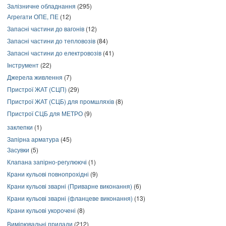
Залізничне обладнання
(295)
Агрегати ОПЕ, ПЕ
(12)
Запасні частини до вагонів
(12)
Запасні частини до тепловозів
(84)
Запасні частини до електровозів
(41)
Інструмент
(22)
Джерела живлення
(7)
Пристрої ЖАТ (СЦП)
(29)
Пристрої ЖАТ (СЦБ) для промшляхів
(8)
Пристрої СЦБ для МЕТРО
(9)
заклепки
(1)
Запірна арматура
(45)
Засувки
(5)
Клапана запірно-регулюючі
(1)
Крани кульові повнопрохідні
(9)
Крани кульові зварні (Приварне виконання)
(6)
Крани кульові зварні (фланцеве виконання)
(13)
Крани кульові укорочені
(8)
Вимірювальні прилади
(212)