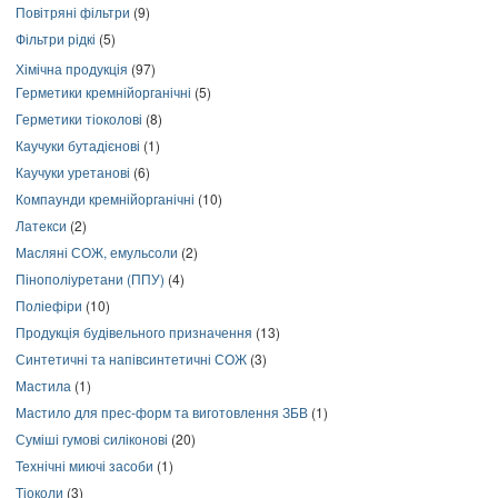
Повітряні фільтри
(9)
Фільтри рідкі
(5)
Хімічна продукція
(97)
Герметики кремнійорганічні
(5)
Герметики тіоколові
(8)
Каучуки бутадієнові
(1)
Каучуки уретанові
(6)
Компаунди кремнійорганічні
(10)
Латекси
(2)
Масляні СОЖ, емульсоли
(2)
Пінополіуретани (ППУ)
(4)
Поліефіри
(10)
Продукція будівельного призначення
(13)
Синтетичні та напівсинтетичні СОЖ
(3)
Мастила
(1)
Мастило для прес-форм та виготовлення ЗБВ
(1)
Суміші гумові силіконові
(20)
Технічні миючі засоби
(1)
Тіоколи
(3)