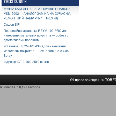
СВІЖІ ЗАПИСИ
МУФТА КАБЕЛЬНА БАГАТОФУНКЦІОНАЛЬНА
МКМ-2002 — АНАЛОГ ЗАМІНА НА СУЧАСНУ:
РЕМОНТНИЙ НАБІР РН-7+ (1-6,3 кВ)
Сифон SIP
Професійна установка REYM-102-PRO для
нанесення металевих покриттів — робота з
двома типами порошків.
Установка REYM-101-PRO для нанесення
металевих покриттів — Технологія Cold Gas
Spray
Індуктор ІСТ-0,16\0,25І 9 витків
Усі права захищені. ©
ТОВ 
60 queries in 0,121 seconds.