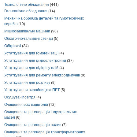
Технологічне обладнання
(441)
Гальванічне обладнання
(14)
Механічна обробка деталей та гумотехнічних
виробів
(10)
Мішкозашивальні машини
(98)
Обкаточно-гальмівні стенди
(5)
Обігрівачі
(24)
Устаткування для гомогенізації
(4)
Устаткування для мікроелектроніки
(37)
Устаткування для підігріву олій
(4)
Устаткування для ремонту електродвигунів
(9)
Устаткування для розливу
(9)
Устаткування виробництва ПЕТ
(5)
Осушувач повітря
(4)
Очищення всіх видів олій
(12)
Очищення та регенерація індустріальних
масел
(6)
Очищення та регенерація палив
(7)
Очищення та регенерація трансформаторних