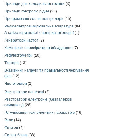
Прилади для холодильної техніки
(3)
Прилади контролю рідин
(25)
Програмовані логічні контролери
(15)
Радіоелектровимірювальна апаратура
(84)
Аналізатори якості електричної енергії
(1)
Генератори частот
(2)
Комплекти перевірочного обладнання
(7)
Рефлектометри
(20)
Тестери
(13)
Вказівники напруги та правильності чергування
фаз
(12)
Частотоміри
(2)
Реєстратори паперові
(2)
Реєстратори електронні (безпаперові
самописці)
(26)
Регулювання технологічних параметрів
(16)
Реле
(14)
Фільтри
(4)
Силові блоки
(38)