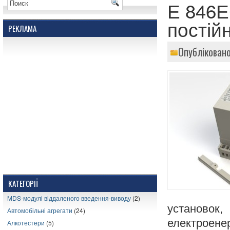
Е 846Е
постій
РЕКЛАМА
Опубліковано
КАТЕГОРІЇ
MDS-модулі віддаленого введення-виводу
(2)
установо
Автомобільні агрегати
(24)
електроен
Алкотестери
(5)