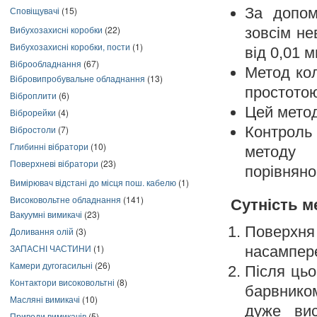
За допом
Сповіщувачі
(15)
Вибухозахисні коробки
(22)
зовсім не
Вибухозахисні коробки, пости
(1)
від 0,01 м
Віброобладнання
(67)
Метод кол
Вібровипробувальне обладнання
(13)
простотою
Віброплити
(6)
Цей метод
Віброрейки
(4)
Контроль 
Вібростоли
(7)
Глибинні вібратори
(10)
методу 
Поверхневі вібратори
(23)
порівняно
Вимірювач відстані до місця пош. кабелю
(1)
Високовольтне обладнання
(141)
Сутність м
Вакуумні вимикачі
(23)
Поверхня
Доливання олій
(3)
ЗАПАСНІ ЧАСТИНИ
(1)
насампер
Камери дугогасильні
(26)
Після цьо
Контактори високовольтні
(8)
барвнико
Масляні вимикачі
(10)
дуже вис
Приводи вимикачів
(5)