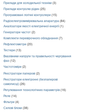
Прилади для холодильної техніки
(3)
Прилади контролю рідин
(25)
Програмовані логічні контролери
(15)
Радіоелектровимірювальна апаратура
(84)
Аналізатори якості електричної енергії
(1)
Генератори частот
(2)
Комплекти перевірочного обладнання
(7)
Рефлектометри
(20)
Тестери
(13)
Вказівники напруги та правильності чергування
фаз
(12)
Частотоміри
(2)
Реєстратори паперові
(2)
Реєстратори електронні (безпаперові
самописці)
(26)
Регулювання технологічних параметрів
(16)
Реле
(14)
Фільтри
(4)
Силові блоки
(38)