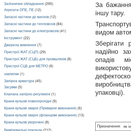
Залізничне обладнання
(295)
За бажання
Агрегати ОПЕ, ПЕ
(12)
іншу тару.
Запасні частини до вагонів
(12)
Транспорту
Запасні частини до тепловозів
(84)
Запасні частини до електровозів
(41)
видом автом
Інструмент
(22)
Зберігати 
Джерела живлення
(7)
надійно за
Пристрої ЖАТ (СЦП)
(29)
опадів м
Пристрої ЖАТ (СЦБ) для промшляхів
(8)
Пристрої СЦБ для МЕТРО
(9)
використов
заклепки
(1)
дефектоско
Запірна арматура
(45)
виробництв
Засувки
(5)
упаковці).
Клапана запірно-регулюючі
(1)
Крани кульові повнопрохідні
(9)
Крани кульові зварні (Приварне виконання)
(6)
Крани кульові зварні (фланцеве виконання)
(13)
Крани кульові укорочені
(8)
Призначення:
як ін
Вимірювальні прилади
(212)