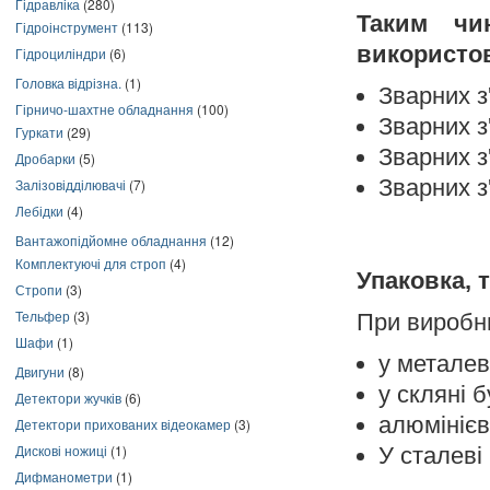
Гідравліка
(280)
Таким чи
Гідроінструмент
(113)
використо
Гідроциліндри
(6)
Головка відрізна.
(1)
Зварних з
Гірничо-шахтне обладнання
(100)
Зварних з
Гуркати
(29)
Зварних з'
Дробарки
(5)
Зварних з'
Залізовідділювачі
(7)
Лебідки
(4)
Вантажопідйомне обладнання
(12)
Комплектуючі для строп
(4)
Упаковка, 
Стропи
(3)
Тельфер
(3)
При виробни
Шафи
(1)
у металеві
Двигуни
(8)
у скляні б
Детектори жучків
(6)
алюмінієв
Детектори прихованих відеокамер
(3)
Дискові ножиці
(1)
У сталеві
Дифманометри
(1)