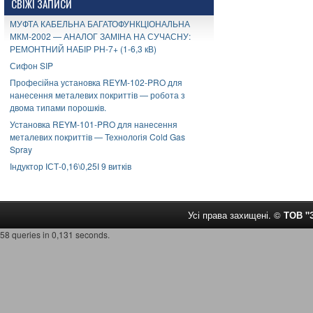
СВІЖІ ЗАПИСИ
МУФТА КАБЕЛЬНА БАГАТОФУНКЦІОНАЛЬНА
МКМ-2002 — АНАЛОГ ЗАМІНА НА СУЧАСНУ:
РЕМОНТНИЙ НАБІР РН-7+ (1-6,3 кВ)
Сифон SIP
Професійна установка REYM-102-PRO для
нанесення металевих покриттів — робота з
двома типами порошків.
Установка REYM-101-PRO для нанесення
металевих покриттів — Технологія Cold Gas
Spray
Індуктор ІСТ-0,16\0,25І 9 витків
Усі права захищені. ©
ТОВ 
58 queries in 0,131 seconds.