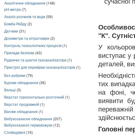
сучасної 
Аналітичне обладнання
(148)
pH-метри
(7)
Аналіз розчинів та води
(59)
Бомба Рейду
(2)
Особливос
Датчики
(31)
"К". Сутні
Дозиметри та нітратоміри
(2)
Контроль технологічних процесів
(1)
У кольоров
Прилади безпеки
(43)
виступає у 
Рудничні та шахтні газоаналізатори
(1)
деталей, ви
Пристрої для перевірки газоаналізаторів
(1)
Необхідніст
Без рубрики
(79)
Бурове обладнання
(36)
тих випадка
Вальці
(3)
на фоні, ч
Верстат горизонтально-розточний
(1)
виявити бу
Верстат продовжній
(1)
переважній 
Вагове обладнання
(1)
здійснюєтьс
Вибухозахисне обладнання
(207)
Вибухозахисні термокожухи
(12)
Головні пе
Сповіщувачі
(16)