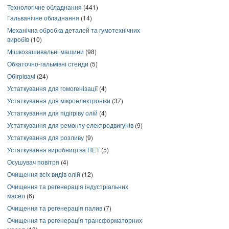
Технологічне обладнання
(441)
Гальванічне обладнання
(14)
Механічна обробка деталей та гумотехнічних
виробів
(10)
Мішкозашивальні машини
(98)
Обкаточно-гальмівні стенди
(5)
Обігрівачі
(24)
Устаткування для гомогенізації
(4)
Устаткування для мікроелектроніки
(37)
Устаткування для підігріву олій
(4)
Устаткування для ремонту електродвигунів
(9)
Устаткування для розливу
(9)
Устаткування виробництва ПЕТ
(5)
Осушувач повітря
(4)
Очищення всіх видів олій
(12)
Очищення та регенерація індустріальних
масел
(6)
Очищення та регенерація палив
(7)
Очищення та регенерація трансформаторних