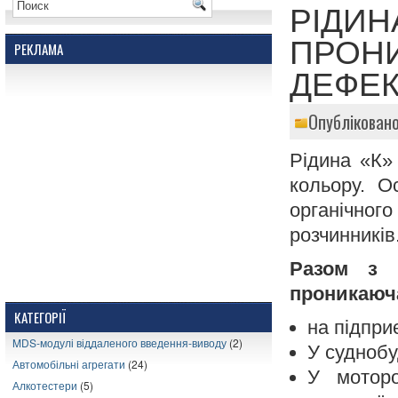
РІДИН
ПРОНИ
РЕКЛАМА
ДЕФЕК
Опубліковано
Рідина «К»
кольору. О
органічного
розчинників
Разом з 
проникаюча
КАТЕГОРІЇ
на підпри
MDS-модулі віддаленого введення-виводу
(2)
У суднобу
Автомобільні агрегати
(24)
У моторо
Алкотестери
(5)