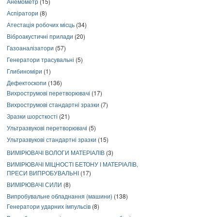
Анемометр
(15)
Аспіратори
(8)
Атестація робочих місць
(34)
Віброакустичні прилади
(20)
Газоаналізатори
(57)
Генератори трасувальні
(5)
Глибиноміри
(1)
Дефектоскопи
(136)
Вихрострумові перетворювачі
(17)
Вихрострумові стандартні зразки
(7)
Зразки шорсткості
(21)
Ультразвукові перетворювачі
(5)
Ультразвукові стандартні зразки
(15)
ВИМІРЮВАЧІ ВОЛОГИ МАТЕРІАЛІВ
(3)
ВИМІРЮВАЧІ МІЦНОСТІ БЕТОНУ І МАТЕРІАЛІВ,
ПРЕСИ ВИПРОБУВАЛЬНІ
(17)
ВИМІРЮВАЧІ СИЛИ
(8)
Випробувальне обладнання (машини)
(138)
Генератори ударних імпульсів
(8)