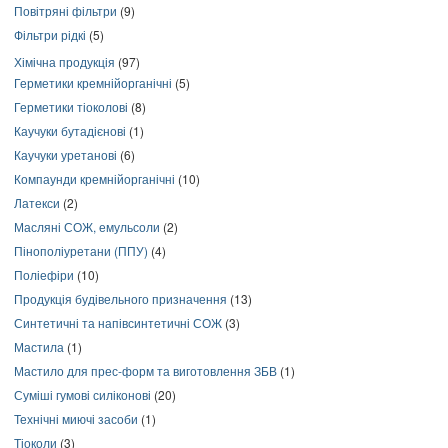
Повітряні фільтри
(9)
Фільтри рідкі
(5)
Хімічна продукція
(97)
Герметики кремнійорганічні
(5)
Герметики тіоколові
(8)
Каучуки бутадієнові
(1)
Каучуки уретанові
(6)
Компаунди кремнійорганічні
(10)
Латекси
(2)
Масляні СОЖ, емульсоли
(2)
Пінополіуретани (ППУ)
(4)
Поліефіри
(10)
Продукція будівельного призначення
(13)
Синтетичні та напівсинтетичні СОЖ
(3)
Мастила
(1)
Мастило для прес-форм та виготовлення ЗБВ
(1)
Суміші гумові силіконові
(20)
Технічні миючі засоби
(1)
Тіоколи
(3)