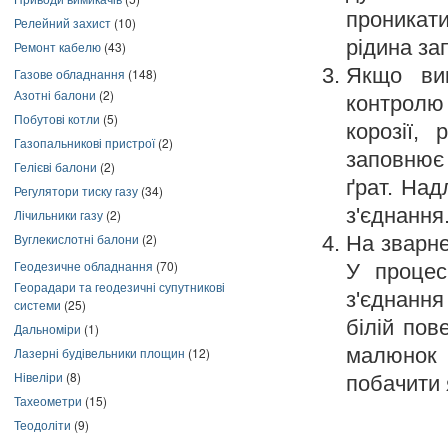
проникати
Релейний захист
(10)
рідина за
Ремонт кабелю
(43)
Якщо вик
Газове обладнання
(148)
Азотні балони
(2)
контролю
Побутові котли
(5)
корозії,
Газопальникові пристрої
(2)
заповнює
Гелієві балони
(2)
ґрат. Над
Регулятори тиску газу
(34)
з'єднання
Лічильники газу
(2)
Вуглекислотні балони
(2)
На зварне
Геодезичне обладнання
(70)
У процес
Георадари та геодезичні супутникові
з'єднання
системи
(25)
білій пов
Дальноміри
(1)
малюнок
Лазерні будівельники площин
(12)
Нівеліри
(8)
побачити 
Тахеометри
(15)
Теодоліти
(9)