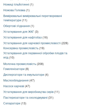
Ножиці гільйотинні
(1)
Ножова Головка
(1)
Вимірювальні вимірювальні перетворювачі
температури
(11)
Обертові з'єднання
(1)
Устаткування для ЖКГ
(3)
Устаткування для нафтобаз
(16)
Устаткування для харчової промисловості
(228)
Консервна промисловість
(19)
Устаткування для первинної обробки плодів та
ягід
(10)
Молочна промисловість
(208)
Гомогенізатори
(8)
Диспергатори та емульгатори
(4)
Маслообладнання
(47)
Насоси харчові
(47)
Устаткування для виробництва сирів
(11)
Пастеризатори та охолоджувачі
(31)
Сепаратори
(13)