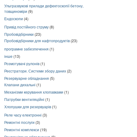
Ультразвукові прилади дефектоскопії бетону,
товщиноміри
(9)
Ендоскопи
(4)
Привід постійного струму
(8)
Пробовідбірники
(23)
Пробовідбірники для нафтопродуктів
(23)
програмне забезпечення
(1)
інше
(13)
Розмотувачі рулонів
(1)
Реєстратори. Системи збору даних
(2)
Резервуарне обладнання
(5)
Клапани дихальні
(1)
Механізми керування хлопавками
(1)
Патрубки вентиляційні
(1)
Хлопушки для резервуарів
(1)
Реле часу електронні
(3)
Ремонтні послуги
(3)
Ремонтні комплекси
(19)
Рентгенівське обладнання
(9)