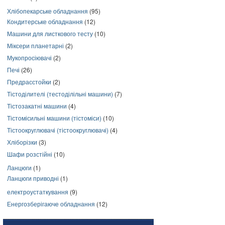
Хлібопекарське обладнання
(95)
Кондитерське обладнання
(12)
Машини для листкового тесту
(10)
Міксери планетарні
(2)
Мукопросіювачі
(2)
Печі
(26)
Предрасстойки
(2)
Тістоділителі (тестоділільні машини)
(7)
Тістозакатні машини
(4)
Тістомісильні машини (тістоміси)
(10)
Тістоокруглювачі (тістоокруглювачі)
(4)
Хліборізки
(3)
Шафи розстійні
(10)
Ланцюги
(1)
Ланцюги приводні
(1)
електроустаткування
(9)
Енергозберігаюче обладнання
(12)