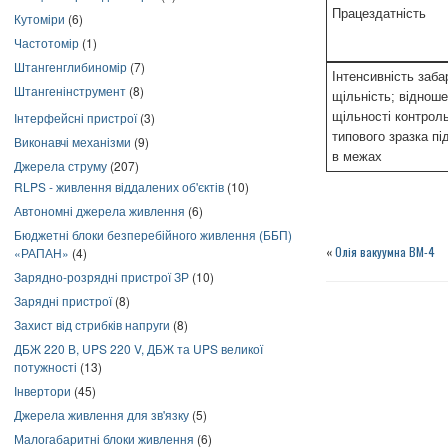
Працездатність
Кутоміри
(6)
Частотомір
(1)
Штангенглибиномір
(7)
Інтенсивність заба
Штангенінструмент
(8)
щільність; віднош
щільності контроль
Інтерфейсні пристрої
(3)
типового зразка пі
Виконавчі механізми
(9)
в межах
Джерела струму
(207)
RLPS - живлення віддалених об'єктів
(10)
Автономні джерела живлення
(6)
Бюджетні блоки безперебійного живлення (ББП)
«
Олія вакуумна ВМ-4
«РАПАН»
(4)
Зарядно-розрядні пристрої ЗР
(10)
Зарядні пристрої
(8)
Захист від стрибків напруги
(8)
ДБЖ 220 В, UPS 220 V, ДБЖ та UPS великої
потужності
(13)
Інвертори
(45)
Джерела живлення для зв'язку
(5)
Малогабаритні блоки живлення
(6)