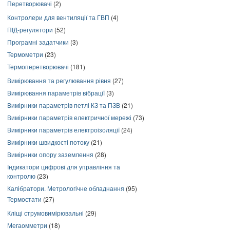
Перетворювачі
(2)
Контролери для вентиляції та ГВП
(4)
ПІД-регулятори
(52)
Програмні задатчики
(3)
Термометри
(23)
Термоперетворювачі
(181)
Вимірювання та регулювання рівня
(27)
Вимірювання параметрів вібрації
(3)
Вимірники параметрів петлі КЗ та ПЗВ
(21)
Вимірники параметрів електричної мережі
(73)
Вимірники параметрів електроізоляції
(24)
Вимірники швидкості потоку
(21)
Вимірники опору заземлення
(28)
Індикатори цифрові для управління та
контролю
(23)
Калібратори. Метрологічне обладнання
(95)
Термостати
(27)
Кліщі струмовимірювальні
(29)
Мегаомметри
(18)