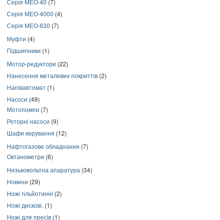
Серія МЕО-40
(7)
Серія МЕО-4000
(4)
Серія МЕО-630
(7)
Муфти
(4)
Підшипники
(1)
Мотор-редуктори
(22)
Нанесення металевих покриттів
(2)
Напівавтомат
(1)
Насоси
(49)
Мотопомпи
(7)
Роторні насоси
(9)
Шафи керування
(12)
Нафтогазове обладнання
(7)
Октанометри
(6)
Низьковольтна апаратура
(34)
Новини
(29)
Ножі гільйотинні
(2)
Ножі дискові.
(1)
Ножі для пресів
(1)