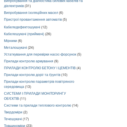
Випробування та діагностика силових кабелів та
діелектриків
(31)
Випробування ізоляційних масел
(6)
Пристрої провантаження автоматів
(5)
Кабеледефектошукачі
(12)
Кабелешукачі (приймачі)
(26)
Мірники
(6)
Металошукачі
(24)
Устаткування для перевірки насос-форсунок
(5)
Прилади контролю армування
(9)
ПРИЛАДИ КОНТРОЛЮ БЕТОНУ І ЦЕМЕНТІВ
(4)
Прилади контролю доріг та ґрунтів
(10)
Прилади контролю параметрів повітряного
середовища
(13)
СИСТЕМИ І ПРИЛАДИ МОНІТОРИНГУ
ОБ'ЄКТІВ
(11)
Системи та прилади теплового контролю
(14)
Твердоміри
(2)
Течешукачі
(17)
Товщиноміри
(23)