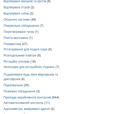
Відлякувачі гризунів та кротів
(9)
Відлякувачі птахів
(2)
Відлякувачі собак
(3)
Охоронні системи
(48)
Пакувальне обладнання
(7)
Перетворювачі тиску
(1)
Плита монтажна
(1)
Пневматика
(47)
Устаткування для подачі пари
(5)
Розподільники повітря
(6)
Ротаційні сполуки
(18)
Аксесуари для ротаційних з'єднань
(7)
Подавлювачі будь-яких мікрофонів та
диктофонів
(4)
Підігрівальне
(20)
Пожежне обладнання
(3)
Прилади неруйнівного контролю
(644)
Автоматизований контроль
(11)
Адгезиметри, вимірювачі адгезії
(2)