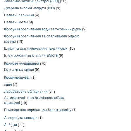
Запально-захисні пристрої (ЗЗП)
(10)
Джерела високої напруги (ІВН)
(3)
Пелетні пальники
(4)
Пелетні котли
(9)
Форсунки розпилення води та технічних рідин
(9)
Форсунки розпилення та спалювання рідкого
палива
(18)
Шафи та щити керування пальниками
(16)
Електромагнітні клапани ЕМКГ8
(9)
Кранове обладнання
(10)
Котушки гальмівні
(5)
Кромкорошувач
(1)
лінія
(7)
Лабораторне обладнання
(34)
Автоматичні піпетки змінного об'єму
механічні
(19)
Прилади для паразитологічного аналізу
(1)
Лазерні дальноміри
(1)
Лебідки
(11)