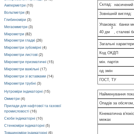
Склад:
насичений р
Амперметри
(10)
Вольтметри
(8)
Зовнішній вигляд:
о
Глибиноміри
(3)
Упаковка:
банки мет
Мегаомметри
(3)
3
40 дм
, сталеві б
Мікрометри
(82)
Мікрометри гладкі
(26)
Загальні характер
Мікрометри зубомірні
(4)
Код ОКДП
Мікрометри листові
(2)
Мікрометри призматичні
(15)
мін. партія
Мікрометри важільні
(17)
од змін
Мікрометри зі вставками
(14)
ГОСТ, ТУ
Мікрометри трубні
(3)
Нутроміри індикаторні
(15)
Найменування пока
Омметри
(4)
Опадів за обсягом
Прилади для нафтової та газової
промисловості
(16)
Кінематична в'язкі
Скоби індикаторні
(10)
межах
Стенкоміри індикаторні
(5)
Товщиноміри індикаторні
(6)