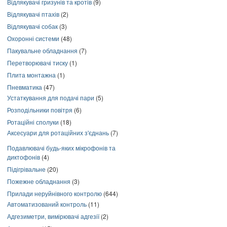
Відлякувачі гризунів та кротів
(9)
Відлякувачі птахів
(2)
Відлякувачі собак
(3)
Охоронні системи
(48)
Пакувальне обладнання
(7)
Перетворювачі тиску
(1)
Плита монтажна
(1)
Пневматика
(47)
Устаткування для подачі пари
(5)
Розподільники повітря
(6)
Ротаційні сполуки
(18)
Аксесуари для ротаційних з'єднань
(7)
Подавлювачі будь-яких мікрофонів та
диктофонів
(4)
Підігрівальне
(20)
Пожежне обладнання
(3)
Прилади неруйнівного контролю
(644)
Автоматизований контроль
(11)
Адгезиметри, вимірювачі адгезії
(2)