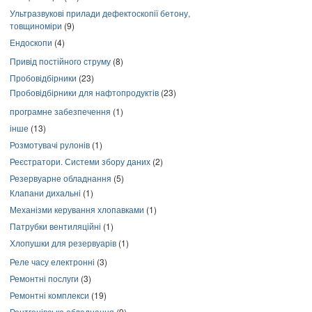
Ультразвукові прилади дефектоскопії бетону,
товщиноміри
(9)
Ендоскопи
(4)
Привід постійного струму
(8)
Пробовідбірники
(23)
Пробовідбірники для нафтопродуктів
(23)
програмне забезпечення
(1)
інше
(13)
Розмотувачі рулонів
(1)
Реєстратори. Системи збору даних
(2)
Резервуарне обладнання
(5)
Клапани дихальні
(1)
Механізми керування хлопавками
(1)
Патрубки вентиляційні
(1)
Хлопушки для резервуарів
(1)
Реле часу електронні
(3)
Ремонтні послуги
(3)
Ремонтні комплекси
(19)
Рентгенівське обладнання
(9)