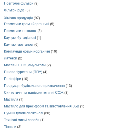
Повітряні фільтри
(9)
Фільтри рідкі
(5)
Хімічна продукція
(97)
Герметики кремнійорганічні
(5)
Герметики тіоколові
(8)
Каучуки бутадієнові
(1)
Каучуки уретанові
(6)
Компаунди кремнійорганічні
(10)
Латекси
(2)
Масляні СОЖ, емульсоли
(2)
Пінополіуретани (ППУ)
(4)
Поліефіри
(10)
Продукція будівельного призначення
(13)
Синтетичні та напівсинтетичні СОЖ
(3)
Мастила
(1)
Мастило для прес-форм та виготовлення ЗБВ
(1)
Суміші гумові силіконові
(20)
Технічні миючі засоби
(1)
Тіоколи
(3)