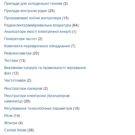
Прилади для холодильної техніки
(3)
Прилади контролю рідин
(25)
Програмовані логічні контролери
(15)
Радіоелектровимірювальна апаратура
(84)
Аналізатори якості електричної енергії
(1)
Генератори частот
(2)
Комплекти перевірочного обладнання
(7)
Рефлектометри
(20)
Тестери
(13)
Вказівники напруги та правильності чергування
фаз
(12)
Частотоміри
(2)
Реєстратори паперові
(2)
Реєстратори електронні (безпаперові
самописці)
(26)
Регулювання технологічних параметрів
(16)
Реле
(14)
Фільтри
(4)
Силові блоки
(38)