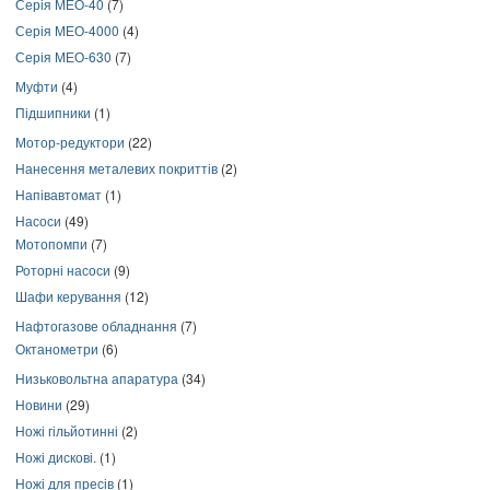
Серія МЕО-40
(7)
Серія МЕО-4000
(4)
Серія МЕО-630
(7)
Муфти
(4)
Підшипники
(1)
Мотор-редуктори
(22)
Нанесення металевих покриттів
(2)
Напівавтомат
(1)
Насоси
(49)
Мотопомпи
(7)
Роторні насоси
(9)
Шафи керування
(12)
Нафтогазове обладнання
(7)
Октанометри
(6)
Низьковольтна апаратура
(34)
Новини
(29)
Ножі гільйотинні
(2)
Ножі дискові.
(1)
Ножі для пресів
(1)