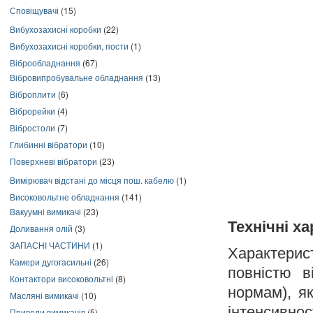
Сповіщувачі
(15)
Вибухозахисні коробки
(22)
Вибухозахисні коробки, пости
(1)
Віброобладнання
(67)
Вібровипробувальне обладнання
(13)
Віброплити
(6)
Віброрейки
(4)
Вібростоли
(7)
Глибинні вібратори
(10)
Поверхневі вібратори
(23)
Вимірювач відстані до місця пош. кабелю
(1)
Високовольтне обладнання
(141)
Вакуумні вимикачі
(23)
Технічні х
Доливання олій
(3)
ЗАПАСНІ ЧАСТИНИ
(1)
Характерист
Камери дугогасильні
(26)
повністю 
Контактори високовольтні
(8)
нормам), я
Масляні вимикачі
(10)
інтенсивнос
Приводи вимикачів
(5)