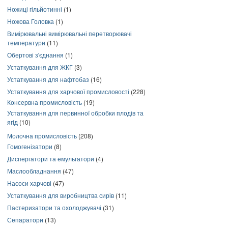
Ножиці гільйотинні
(1)
Ножова Головка
(1)
Вимірювальні вимірювальні перетворювачі
температури
(11)
Обертові з'єднання
(1)
Устаткування для ЖКГ
(3)
Устаткування для нафтобаз
(16)
Устаткування для харчової промисловості
(228)
Консервна промисловість
(19)
Устаткування для первинної обробки плодів та
ягід
(10)
Молочна промисловість
(208)
Гомогенізатори
(8)
Диспергатори та емульгатори
(4)
Маслообладнання
(47)
Насоси харчові
(47)
Устаткування для виробництва сирів
(11)
Пастеризатори та охолоджувачі
(31)
Сепаратори
(13)