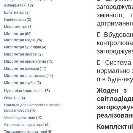
Амперметри
(10)
загороджу
Вольтметри
(8)
змінного, 
Глибиноміри
(3)
дотримання
Мегаомметри
(3)
Мікрометри
(82)

Вбудован
Мікрометри гладкі
(26)
контролю
Мікрометри зубомірні
(4)
загороджува
Мікрометри листові
(2)
Мікрометри призматичні
(15)

Система 
Мікрометри важільні
(17)
нормально з
Мікрометри зі вставками
(14)
її в будь-як
Мікрометри трубні
(3)
Жоден з п
Нутроміри індикаторні
(15)
Омметри
(4)
світлоді
Прилади для нафтової та газової
загородж
промисловості
(16)
реалізован
Скоби індикаторні
(10)
Стенкоміри індикаторні
(5)
Комплектні
Товщиноміри індикаторні
(6)