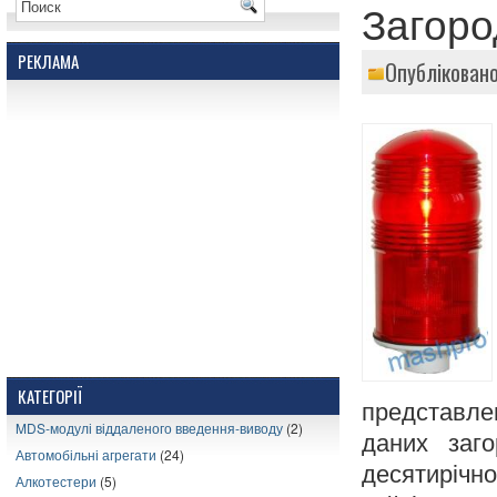
Загоро
РЕКЛАМА
Опубліковано
КАТЕГОРІЇ
представле
MDS-модулі віддаленого введення-виводу
(2)
даних заго
Автомобільні агрегати
(24)
десятирічн
Алкотестери
(5)