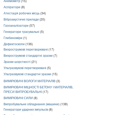
Анемометр
(15)
Аспіратори
(8)
Атестація робочих місць
(34)
Віброакустичні прилади
(20)
Газоаналізатори
(57)
Генератори трасувальні
(5)
Глибиноміри
(1)
Дефектоскопи
(136)
Вихрострумові перетворювачі
(17)
Вихрострумові стандартні зразки
(7)
Зразки шорсткості
(21)
Ультразвукові перетворювачі
(5)
Ультразвукові стандартні зразки
(15)
ВИМІРЮВАЧІ ВОЛОГИ МАТЕРІАЛІВ
(3)
ВИМІРЮВАЧІ МІЦНОСТІ БЕТОНУ І МАТЕРІАЛІВ,
ПРЕСИ ВИПРОБУВАЛЬНІ
(17)
ВИМІРЮВАЧІ СИЛИ
(8)
Випробувальне обладнання (машини)
(138)
Генератори ударних імпульсів
(8)