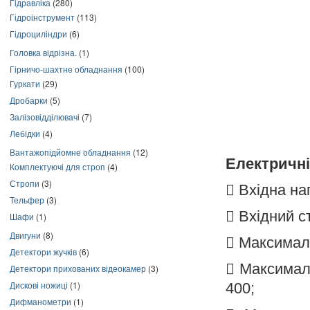
Гідравліка
(280)
Гідроінструмент
(113)
Гідроциліндри
(6)
Головка відрізна.
(1)
Гірничо-шахтне обладнання
(100)
Гуркати
(29)
Дробарки
(5)
Залізовідділювачі
(7)
Лебідки
(4)
Вантажопідйомне обладнання
(12)
Електричні
Комплектуючі для строп
(4)
Стропи
(3)

Вхідна на
Тельфер
(3)

Вхідний 
Шафи
(1)
Двигуни
(8)

Максималь
Детектори жучків
(6)

Максималь
Детектори прихованих відеокамер
(3)
Дискові ножиці
(1)
400;
Дифманометри
(1)