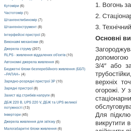
1.
Вогонь з
Кутоміри
(6)
Частотомір
(1)
2.
Стаціона
Штангенглибиномір
(7)
3.
Технічний
Штангенінструмент
(8)
Інтерфейсні пристрої
(3)
Основні ви
Виконавчі механізми
(9)
Загороджув
Джерела струму
(207)
RLPS - живлення віддалених об'єктів
(10)
допомогою 
Автономні джерела живлення
(6)
3/4″ або з
Бюджетні блоки безперебійного живлення (ББП)
трубостійк
«РАПАН»
(4)
Зарядно-розрядні пристрої ЗР
(10)
верхніх точ
Зарядні пристрої
(8)
огорожі. У
Захист від стрибків напруги
(8)
стаціона
ДБЖ 220 В, UPS 220 V, ДБЖ та UPS великої
обслуговува
потужності
(13)
Для підклю
Інвертори
(45)
Джерела живлення для зв'язку
(5)
викрутити в
Малогабаритні блоки живлення
(6)