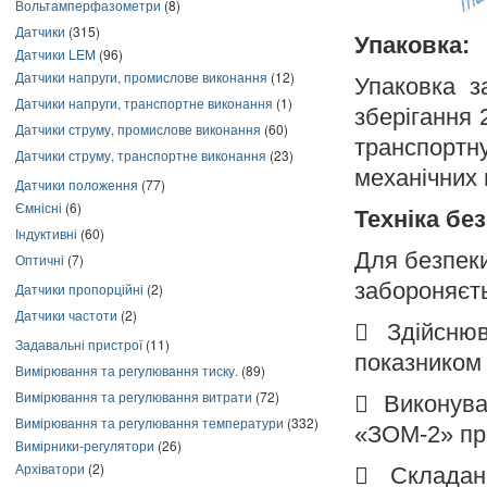
Вольтамперфазометри
(8)
Датчики
(315)
Упаковка:
Датчики LEM
(96)
Датчики напруги, промислове виконання
(12)
Упаковка з
Датчики напруги, транспортне виконання
(1)
зберігання 
Датчики струму, промислове виконання
(60)
транспортн
Датчики струму, транспортне виконання
(23)
механічних
Датчики положення
(77)
Ємнісні
(6)
Техніка бе
Індуктивні
(60)
Для безпек
Оптичні
(7)
забороняєт
Датчики пропорційні
(2)
Датчики частоти
(2)

Здійсню
Задавальні пристрої
(11)
показником 
Вимірювання та регулювання тиску.
(89)
Вимірювання та регулювання витрати
(72)

Виконува
Вимірювання та регулювання температури
(332)
«ЗОМ-2» при
Вимірники-регулятори
(26)
Архіватори
(2)

Складан