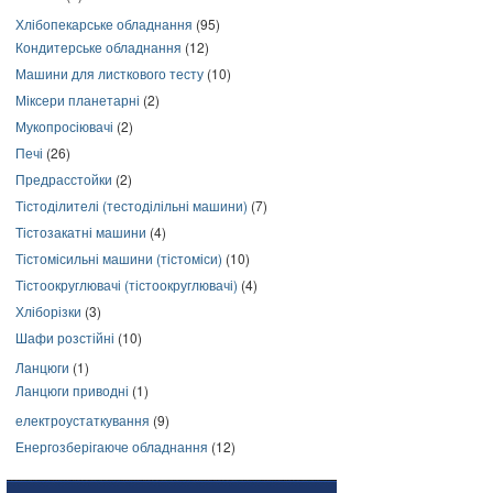
Хлібопекарське обладнання
(95)
Кондитерське обладнання
(12)
Машини для листкового тесту
(10)
Міксери планетарні
(2)
Мукопросіювачі
(2)
Печі
(26)
Предрасстойки
(2)
Тістоділителі (тестоділільні машини)
(7)
Тістозакатні машини
(4)
Тістомісильні машини (тістоміси)
(10)
Тістоокруглювачі (тістоокруглювачі)
(4)
Хліборізки
(3)
Шафи розстійні
(10)
Ланцюги
(1)
Ланцюги приводні
(1)
електроустаткування
(9)
Енергозберігаюче обладнання
(12)