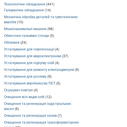
Технологічне обладнання
(441)
Гальванічне обладнання
(14)
Механічна обробка деталей та гумотехнічних
виробів
(10)
Мішкозашивальні машини
(98)
Обкаточно-гальмівні стенди
(5)
Обігрівачі
(24)
Устаткування для гомогенізації
(4)
Устаткування для мікроелектроніки
(37)
Устаткування для підігріву олій
(4)
Устаткування для ремонту електродвигунів
(9)
Устаткування для розливу
(9)
Устаткування виробництва ПЕТ
(5)
Осушувач повітря
(4)
Очищення всіх видів олій
(12)
Очищення та регенерація індустріальних
масел
(6)
Очищення та регенерація палив
(7)
Очищення та регенерація трансформаторних