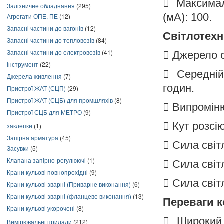

Максимал
Залізничне обладнання
(295)
(мА): 100.
Агрегати ОПЕ, ПЕ
(12)
Запасні частини до вагонів
(12)
Світлотехн
Запасні частини до тепловозів
(84)
Запасні частини до електровозів
(41)

Джерело с
Інструмент
(22)

Середні
Джерела живлення
(7)
годин.
Пристрої ЖАТ (СЦП)
(29)
Пристрої ЖАТ (СЦБ) для промшляхів
(8)

Випроміню
Пристрої СЦБ для МЕТРО
(9)

Кут розсі
заклепки
(1)
Запірна арматура
(45)

Сила світ
Засувки
(5)
Клапана запірно-регулюючі
(1)

Сила світ
Крани кульові повнопрохідні
(9)

Сила світл
Крани кульові зварні (Приварне виконання)
(6)
Крани кульові зварні (фланцеве виконання)
(13)
Переваги к
Крани кульові укорочені
(8)

Широкий
Вимірювальні прилади
(212)