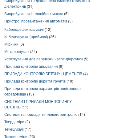
Випробування та діагностика силових кабелів та
діелектриків
(31)
Випробування ізоляційних масел
(6)
Пристрої провантаження автоматів
(5)
Кабеледефектошукачі
(12)
Кабелешукачі (приймачі)
(26)
Мірники
(6)
Металошукачі
(24)
Устаткування для перевірки насос-форсунок
(5)
Прилади контролю армування
(9)
ПРИЛАДИ КОНТРОЛЮ БЕТОНУ І ЦЕМЕНТІВ
(4)
Прилади контролю доріг та ґрунтів
(10)
Прилади контролю параметрів повітряного
середовища
(13)
СИСТЕМИ І ПРИЛАДИ МОНІТОРИНГУ
ОБ'ЄКТІВ
(11)
Системи та прилади теплового контролю
(14)
Твердоміри
(2)
Течешукачі
(17)
Товщиноміри
(23)