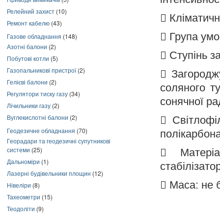
Релейний захист
(10)

Кліматичн
Ремонт кабелю
(43)

Група умо
Газове обладнання
(148)
Азотні балони
(2)

Ступінь з
Побутові котли
(5)
Газопальникові пристрої
(2)

Загороджу
Гелієві балони
(2)
соляного ту
Регулятори тиску газу
(34)
сонячної рад
Лічильники газу
(2)
Вуглекислотні балони
(2)

Світлофі
Геодезичне обладнання
(70)
полікарбона
Георадари та геодезичні супутникові
системи
(25)

Матері
Дальноміри
(1)
стабілізат
Лазерні будівельники площин
(12)

Маса: не б
Нівеліри
(8)
Тахеометри
(15)
Теодоліти
(9)