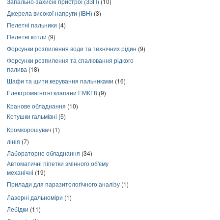
Запально-захисні пристрої (ЗЗП)
(10)
Джерела високої напруги (ІВН)
(3)
Пелетні пальники
(4)
Пелетні котли
(9)
Форсунки розпилення води та технічних рідин
(9)
Форсунки розпилення та спалювання рідкого
палива
(18)
Шафи та щити керування пальниками
(16)
Електромагнітні клапани ЕМКГ8
(9)
Кранове обладнання
(10)
Котушки гальмівні
(5)
Кромкорошувач
(1)
лінія
(7)
Лабораторне обладнання
(34)
Автоматичні піпетки змінного об'єму
механічні
(19)
Прилади для паразитологічного аналізу
(1)
Лазерні дальноміри
(1)
Лебідки
(11)