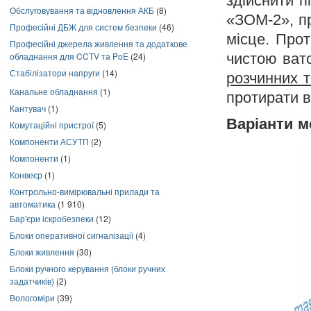
здійснити 
Обслуговування та відновлення АКБ
(8)
«ЗОМ-2», пр
Професійні ДБЖ для систем безпеки
(46)
місце. Про
Професійні джерела живлення та додаткове
обладнання для CCTV та PoE
(24)
чистою ва
Стабілізатори напруги
(14)
розчинних 
Канальне обладнання
(1)
протирати в
Кантувач
(1)
Варіанти м
Комутаційні пристрої
(5)
Компоненти АСУТП
(2)
Компоненти
(1)
Конвеєр
(1)
Контрольно-вимірювальні прилади та
автоматика
(1 910)
Бар'єри іскробезпеки
(12)
Блоки оперативної сигналізації
(4)
Блоки живлення
(30)
Блоки ручного керування (блоки ручних
задатчиків)
(2)
Вологоміри
(39)