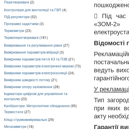
Перетворювачі
(2)
пошкоджено
Контролери для вентиляції та ГВП
(4)

Під час 
ПІД-регулятори
(52)
«ЗОМ-2» 
Програмні задатчики
(3)
Термометри
(23)
електроуста
Термоперетворювачі
(181)
Відомості 
Вимірювання та регулювання рівня
(27)
Вимірювання параметрів вібрації
(3)
Рекламаці
Вимірники параметрів петлі КЗ та ПЗВ
(21)
постачальн
Вимірники параметрів електричної мережі
(73)
ведуть вих
Вимірники параметрів електроізоляції
(24)
гарантійног
Вимірники швидкості потоку
(21)
Вимірники опору заземлення
(28)
У рекламаці
Індикатори цифрові для управління та
контролю
(23)
Тип загоро
Калібратори. Метрологічне обладнання
(95)
при яких в
Термостати
(27)
акту необхі
Кліщі струмовимірювальні
(29)
Гарантії в
Мегаомметри
(18)