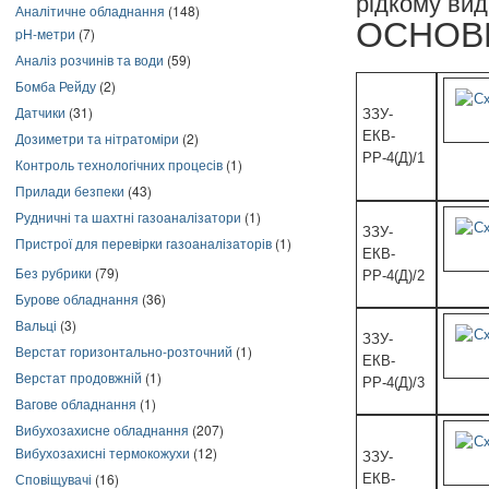
рідкому вид
Аналітичне обладнання
(148)
ОСНОВН
pH-метри
(7)
Аналіз розчинів та води
(59)
Бомба Рейду
(2)
Датчики
(31)
ЗЗУ-
ЕКВ-
Дозиметри та нітратоміри
(2)
РР-4(Д)/1
Контроль технологічних процесів
(1)
Прилади безпеки
(43)
Рудничні та шахтні газоаналізатори
(1)
ЗЗУ-
Пристрої для перевірки газоаналізаторів
(1)
ЕКВ-
Без рубрики
(79)
РР-4(Д)/2
Бурове обладнання
(36)
Вальці
(3)
ЗЗУ-
Верстат горизонтально-розточний
(1)
ЕКВ-
Верстат продовжній
(1)
РР-4(Д)/3
Вагове обладнання
(1)
Вибухозахисне обладнання
(207)
Вибухозахисні термокожухи
(12)
ЗЗУ-
Сповіщувачі
(16)
ЕКВ-