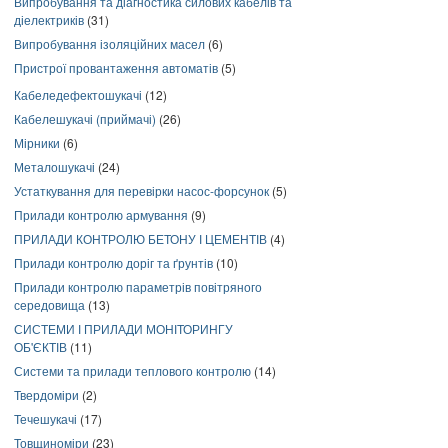
Випробування та діагностика силових кабелів та
діелектриків
(31)
Випробування ізоляційних масел
(6)
Пристрої провантаження автоматів
(5)
Кабеледефектошукачі
(12)
Кабелешукачі (приймачі)
(26)
Мірники
(6)
Металошукачі
(24)
Устаткування для перевірки насос-форсунок
(5)
Прилади контролю армування
(9)
ПРИЛАДИ КОНТРОЛЮ БЕТОНУ І ЦЕМЕНТІВ
(4)
Прилади контролю доріг та ґрунтів
(10)
Прилади контролю параметрів повітряного
середовища
(13)
СИСТЕМИ І ПРИЛАДИ МОНІТОРИНГУ
ОБ'ЄКТІВ
(11)
Системи та прилади теплового контролю
(14)
Твердоміри
(2)
Течешукачі
(17)
Товщиноміри
(23)