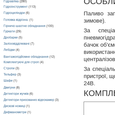
ОСОБЛ
Гідравліка
(280)
Гідроінструмент
(113)
Паливо зап
Гідроциліндри
(6)
Головка відрізна.
(1)
зимове).
Гірничо-шахтне обладнання
(100)
За спеціа
Гуркати
(29)
пневмогідр
Дробарки
(5)
Залізовідділювачі
(7)
бачок об'єм
Лебідки
(4)
використан
Вантажопідйомне обладнання
(12)
централізов
Комплектуючі для строп
(4)
За спеціал
Стропи
(3)
Тельфер
(3)
пристрої, 
Шафи
(1)
24В.
Двигуни
(8)
КОМПЛ
Детектори жучків
(6)
Детектори прихованих відеокамер
(3)
Дискові ножиці
(1)
Дифманометри
(1)