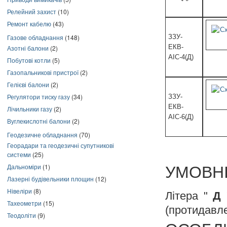
Релейний захист
(10)
Ремонт кабелю
(43)
ЗЗУ-
Газове обладнання
(148)
ЕКВ-
Азотні балони
(2)
АІС-4(Д)
Побутові котли
(5)
Газопальникові пристрої
(2)
Гелієві балони
(2)
Регулятори тиску газу
(34)
ЗЗУ-
ЕКВ-
Лічильники газу
(2)
АІС-6(Д)
Вуглекислотні балони
(2)
Геодезичне обладнання
(70)
Георадари та геодезичні супутникові
системи
(25)
Дальноміри
(1)
УМОВН
Лазерні будівельники площин
(12)
Нівеліри
(8)
Літера "
Д
"
Тахеометри
(15)
(протидавл
Теодоліти
(9)