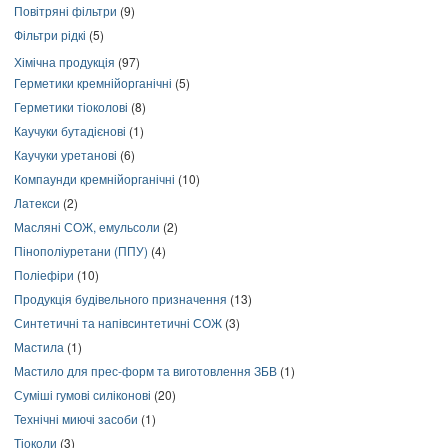
Повітряні фільтри
(9)
Фільтри рідкі
(5)
Хімічна продукція
(97)
Герметики кремнійорганічні
(5)
Герметики тіоколові
(8)
Каучуки бутадієнові
(1)
Каучуки уретанові
(6)
Компаунди кремнійорганічні
(10)
Латекси
(2)
Масляні СОЖ, емульсоли
(2)
Пінополіуретани (ППУ)
(4)
Поліефіри
(10)
Продукція будівельного призначення
(13)
Синтетичні та напівсинтетичні СОЖ
(3)
Мастила
(1)
Мастило для прес-форм та виготовлення ЗБВ
(1)
Суміші гумові силіконові
(20)
Технічні миючі засоби
(1)
Тіоколи
(3)