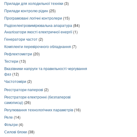
Прилади для холодильної техніки
(3)
Прилади контролю рідин
(25)
Програмовані логічні контролери
(15)
Радіоелектровимірювальна апаратура
(84)
Аналізатори якості електричної енергії
(1)
Генератори частот
(2)
Комплекти перевірочного обладнання
(7)
Рефлектометри
(20)
Тестери
(13)
Вказівники напруги та правильності чергування
фаз
(12)
Частотоміри
(2)
Реєстратори паперові
(2)
Реєстратори електронні (безпаперові
самописці)
(26)
Регулювання технологічних параметрів
(16)
Реле
(14)
Фільтри
(4)
Силові блоки
(38)