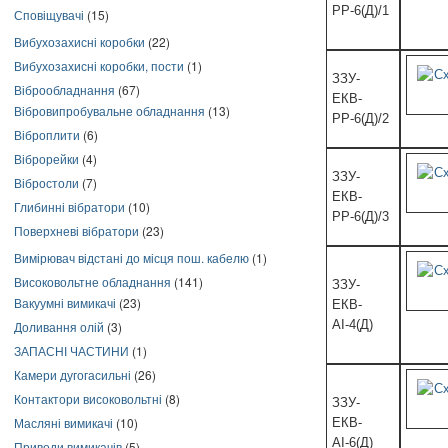
РР-6(Д)/1
Сповіщувачі
(15)
Вибухозахисні коробки
(22)
Вибухозахисні коробки, пости
(1)
ЗЗУ-
Віброобладнання
(67)
ЕКВ-
Вібровипробувальне обладнання
(13)
РР-6(Д)/2
Віброплити
(6)
Віброрейки
(4)
ЗЗУ-
Вібростоли
(7)
ЕКВ-
Глибинні вібратори
(10)
РР-6(Д)/3
Поверхневі вібратори
(23)
Вимірювач відстані до місця пош. кабелю
(1)
Високовольтне обладнання
(141)
ЗЗУ-
Вакуумні вимикачі
(23)
ЕКВ-
АІ-4(Д)
Доливання олій
(3)
ЗАПАСНІ ЧАСТИНИ
(1)
Камери дугогасильні
(26)
Контактори високовольтні
(8)
ЗЗУ-
Масляні вимикачі
(10)
ЕКВ-
АІ-6(Д)
Приводи вимикачів
(5)