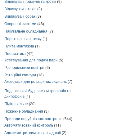
Відлякувачі гризунів та кротів
(9)
Відлякувачі птахів
(2)
Відлякувачі собак
(3)
Охоронні системи
(48)
Пакувальне обладнання
(7)
Перетворювачі тиску
(1)
Плита монтажна
(1)
Пневматика
(47)
Устаткування для подачі пари
(5)
Розподільники повітря
(6)
Ротаційні сполуки
(18)
Аксесуари для ротаційних з'єднань
(7)
Подавлювачі будь-яких мікрофонів та
диктофонів
(4)
Підігрівальне
(20)
Пожежне обладнання
(3)
Прилади неруйнівного контролю
(644)
Автоматизований контроль
(11)
Адгезиметри, вимірювачі адгезії
(2)