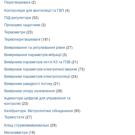
Перетворювачі
(2)
Контролери для вентиляції та ГВП
(4)
ПІД-регулятори
(52)
Програмні задатчики
(3)
Термометри
(23)
Термоперетворювачі
(181)
Вимірювання та регулювання рівня
(27)
Вимірювання параметрів вібрації
(3)
Вимірники параметрів петлі КЗ та ПЗВ
(21)
Вимірники параметрів електричної мережі
(73)
Вимірники параметрів електроізоляції
(24)
Вимірники швидкості потоку
(21)
Вимірники опору заземлення
(28)
Індикатори цифрові для управління та
контролю
(23)
Калібратори. Метрологічне обладнання
(95)
Термостати
(27)
Кліщі струмовимірювальні
(29)
Мегаомметри
(18)