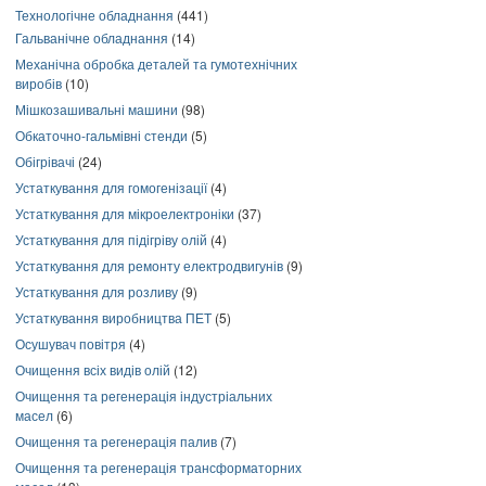
Технологічне обладнання
(441)
Гальванічне обладнання
(14)
Механічна обробка деталей та гумотехнічних
виробів
(10)
Мішкозашивальні машини
(98)
Обкаточно-гальмівні стенди
(5)
Обігрівачі
(24)
Устаткування для гомогенізації
(4)
Устаткування для мікроелектроніки
(37)
Устаткування для підігріву олій
(4)
Устаткування для ремонту електродвигунів
(9)
Устаткування для розливу
(9)
Устаткування виробництва ПЕТ
(5)
Осушувач повітря
(4)
Очищення всіх видів олій
(12)
Очищення та регенерація індустріальних
масел
(6)
Очищення та регенерація палив
(7)
Очищення та регенерація трансформаторних