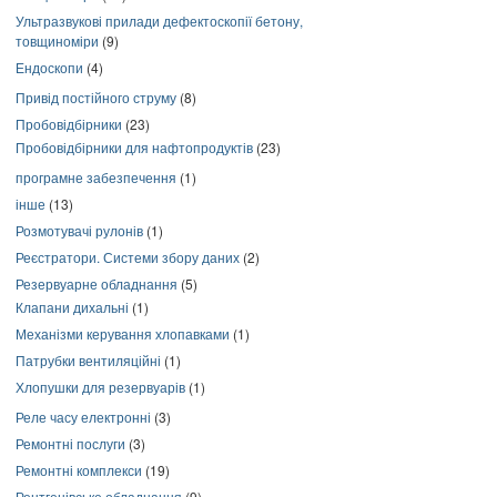
Ультразвукові прилади дефектоскопії бетону,
товщиноміри
(9)
Ендоскопи
(4)
Привід постійного струму
(8)
Пробовідбірники
(23)
Пробовідбірники для нафтопродуктів
(23)
програмне забезпечення
(1)
інше
(13)
Розмотувачі рулонів
(1)
Реєстратори. Системи збору даних
(2)
Резервуарне обладнання
(5)
Клапани дихальні
(1)
Механізми керування хлопавками
(1)
Патрубки вентиляційні
(1)
Хлопушки для резервуарів
(1)
Реле часу електронні
(3)
Ремонтні послуги
(3)
Ремонтні комплекси
(19)
Рентгенівське обладнання
(9)