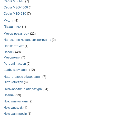
Серія МЕО-40
(7)
Серія МЕО-4000
(4)
Серія МЕО-630
(7)
Муфти
(4)
Підшипники
(1)
Мотор-редуктори
(22)
Нанесення металевих покриттів
(2)
Напівавтомат
(1)
Насоси
(49)
Мотопомпи
(7)
Роторні насоси
(9)
Шафи керування
(12)
Нафтогазове обладнання
(7)
Октанометри
(6)
Низьковольтна апаратура
(34)
Новини
(29)
Ножі гільйотинні
(2)
Ножі дискові.
(1)
Ножі для пресів
(1)