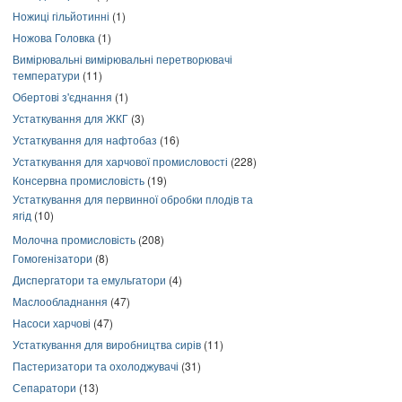
Ножиці гільйотинні
(1)
Ножова Головка
(1)
Вимірювальні вимірювальні перетворювачі
температури
(11)
Обертові з'єднання
(1)
Устаткування для ЖКГ
(3)
Устаткування для нафтобаз
(16)
Устаткування для харчової промисловості
(228)
Консервна промисловість
(19)
Устаткування для первинної обробки плодів та
ягід
(10)
Молочна промисловість
(208)
Гомогенізатори
(8)
Диспергатори та емульгатори
(4)
Маслообладнання
(47)
Насоси харчові
(47)
Устаткування для виробництва сирів
(11)
Пастеризатори та охолоджувачі
(31)
Сепаратори
(13)