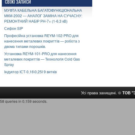
СВІЖІ ЗАПИСИ
МУФТА КАБЕЛЬНА БАГАТОФУНКЦІОНАЛЬНА
МКМ-2002 — АНАЛОГ ЗАМІНА НА СУЧАСНУ:
РЕМОНТНИЙ НАБІР РН-7+ (1-6,3 кВ)
Сифон SIP
Професійна установка REYM-102-PRO для
нанесення металевих покриттів — робота з
двома типами порошків.
Установка REYM-101-PRO для нанесення
металевих покриттів — Технологія Cold Gas
Spray
Індуктор ІСТ-0,16\0,25І 9 витків
Усі права захищені. ©
ТОВ 
58 queries in 0,159 seconds.