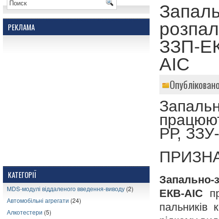
Запаль
розпал
РЕКЛАМА
ЗЗП-ЕК
АІС
Опублікован
Запаль
працюю
РР, ЗЗУ
ПРИЗН
КАТЕГОРІЇ
Запально-з
MDS-модулі віддаленого введення-виводу
(2)
ЕКВ-АІС
пр
Автомобільні агрегати
(24)
пальників 
Алкотестери
(5)