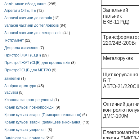
Залізничне обладнання
(295)
Агрегати ОПЕ, ПЕ
(12)
Запальний
пальник
Запасні частини до вагонів
(12)
ЕКВ-11Р(Д)
Запасні частини до тепловозів
(84)
Запасні частини до електровозів
(41)
Трансформато
Інструмент
(22)
220/24В-200Вт
Джерела живлення
(7)
Пристрої ЖАТ (СЦП)
(29)
Металорукав
Пристрої ЖАТ (СЦБ) для промшляхів
(8)
Пристрої СЦБ для МЕТРО
(9)
Щит керування
заклепки
(1)
БІТ-
Запірна арматура
(45)
АВТО-21/220С
Засувки
(5)
Клапана запірно-регулюючі
(1)
Оптичний датч
Крани кульові повнопрохідні
(9)
контролю полу
Крани кульові зварні (Приварне виконання)
(6)
ДМС-100М
Крани кульові зварні (фланцеве виконання)
(13)
Крани кульові укорочені
(8)
Електромагніт
Вимірювальні прилади
(212)
клапан ЕМКГ8-