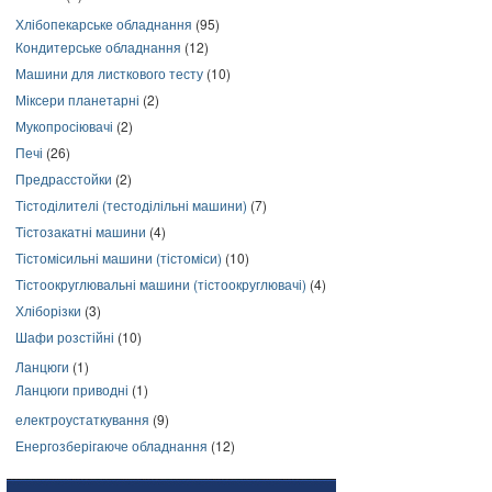
Хлібопекарське обладнання
(95)
Кондитерське обладнання
(12)
Машини для листкового тесту
(10)
Міксери планетарні
(2)
Мукопросіювачі
(2)
Печі
(26)
Предрасстойки
(2)
Тістоділителі (тестоділільні машини)
(7)
Тістозакатні машини
(4)
Тістомісильні машини (тістоміси)
(10)
Тістоокруглювальні машини (тістоокруглювачі)
(4)
Хліборізки
(3)
Шафи розстійні
(10)
Ланцюги
(1)
Ланцюги приводні
(1)
електроустаткування
(9)
Енергозберігаюче обладнання
(12)