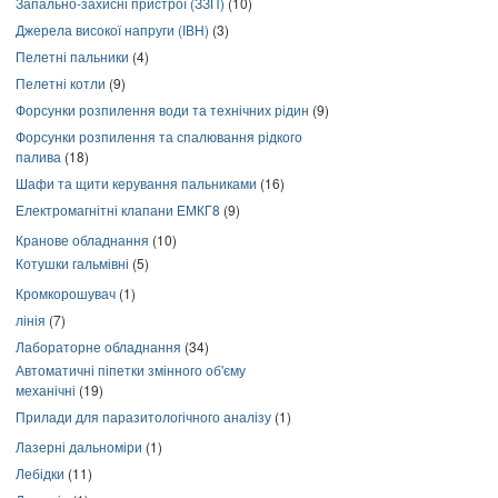
Запально-захисні пристрої (ЗЗП)
(10)
Джерела високої напруги (ІВН)
(3)
Пелетні пальники
(4)
Пелетні котли
(9)
Форсунки розпилення води та технічних рідин
(9)
Форсунки розпилення та спалювання рідкого
палива
(18)
Шафи та щити керування пальниками
(16)
Електромагнітні клапани ЕМКГ8
(9)
Кранове обладнання
(10)
Котушки гальмівні
(5)
Кромкорошувач
(1)
лінія
(7)
Лабораторне обладнання
(34)
Автоматичні піпетки змінного об'єму
механічні
(19)
Прилади для паразитологічного аналізу
(1)
Лазерні дальноміри
(1)
Лебідки
(11)