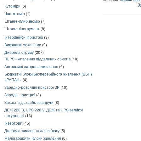
З
Кутоміри
(6)
Частотомір
(1)
Штангенглибиномір
(7)
Штангенінструмент
(8)
Інтерфейсні пристрої
(3)
Виконавчі механізми
(9)
Джерела струму
(207)
RLPS - живлення віддалених об'єктів
(10)
Автономні джерела живлення
(6)
Бюджетні блоки безперебійного живлення (ББП)
«РАПАН»
(4)
Зарядно-розрядні пристрої ЗР
(10)
Зарядні пристрої
(8)
Захист від стрибків напруги
(8)
ДБЖ 220 В, UPS 220 V, ДБЖ та UPS великої
потужності
(13)
Інвертори
(45)
Джерела живлення для зв'язку
(5)
Малогабаритні блоки живлення
(6)