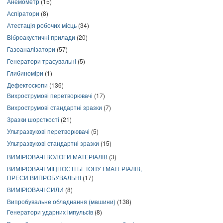
Анемометр
(15)
Аспіратори
(8)
Атестація робочих місць
(34)
Віброакустичні прилади
(20)
Газоаналізатори
(57)
Генератори трасувальні
(5)
Глибиноміри
(1)
Дефектоскопи
(136)
Вихрострумові перетворювачі
(17)
Вихрострумові стандартні зразки
(7)
Зразки шорсткості
(21)
Ультразвукові перетворювачі
(5)
Ультразвукові стандартні зразки
(15)
ВИМІРЮВАЧІ ВОЛОГИ МАТЕРІАЛІВ
(3)
ВИМІРЮВАЧІ МІЦНОСТІ БЕТОНУ І МАТЕРІАЛІВ,
ПРЕСИ ВИПРОБУВАЛЬНІ
(17)
ВИМІРЮВАЧІ СИЛИ
(8)
Випробувальне обладнання (машини)
(138)
Генератори ударних імпульсів
(8)