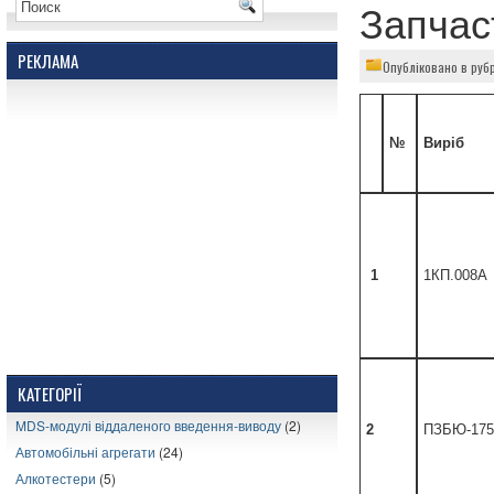
Запчас
РЕКЛАМА
Опубліковано в руб
№
Виріб
1
1КП.008А
КАТЕГОРІЇ
MDS-модулі віддаленого введення-виводу
(2)
2
ПЗБЮ-175
Автомобільні агрегати
(24)
Алкотестери
(5)