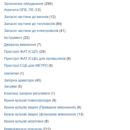
Залізничне обладнання
(295)
Агрегати ОПЕ, ПЕ
(12)
Запасні частини до вагонів
(12)
Запасні частини до тепловозів
(84)
Запасні частини до електровозів
(41)
Інструмент
(22)
Джерела живлення
(7)
Пристрої ЖАТ (СЦП)
(29)
Пристрої ЖАТ (СЦБ) для промшляхів
(8)
Пристрої СЦБ для МЕТРО
(9)
заклепки
(1)
Запірна арматура
(45)
Засувки
(5)
Клапана запірно-регулюючі
(1)
Крани кульові повнопрохідні
(9)
Крани кульові зварні (Приварне виконання)
(6)
Крани кульові зварні (фланцеве виконання)
(13)
Крани кульові укорочені
(8)
Вимірювальні прилади
(212)