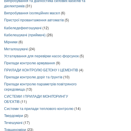
Випробування та діагностика силових кабелів та
діелектриків
(31)
Випробування ізоляційних масел
(6)
Пристрої провантаження автоматів
(5)
Кабеледефектошукачі
(12)
Кабелешукачі (приймачі)
(26)
Мірники
(6)
Металошукачі
(24)
Устаткування для перевірки насос-форсунок
(5)
Прилади контролю армування
(9)
ПРИЛАДИ КОНТРОЛЮ БЕТОНУ І ЦЕМЕНТІВ
(4)
Прилади контролю доріг та ґрунтів
(10)
Прилади контролю параметрів повітряного
середовища
(13)
СИСТЕМИ І ПРИЛАДИ МОНІТОРИНГУ
ОБ'ЄКТІВ
(11)
Системи та прилади теплового контролю
(14)
Твердоміри
(2)
Течешукачі
(17)
Товщиноміри
(23)