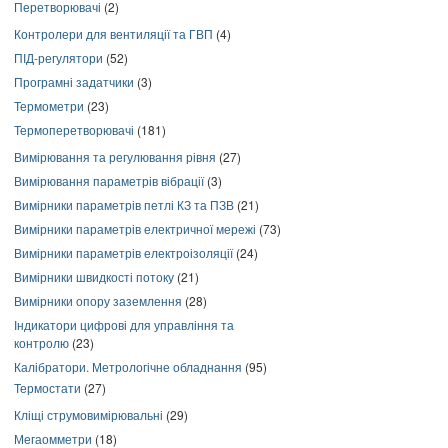
Перетворювачі
(2)
Контролери для вентиляції та ГВП
(4)
ПІД-регулятори
(52)
Програмні задатчики
(3)
Термометри
(23)
Термоперетворювачі
(181)
Вимірювання та регулювання рівня
(27)
Вимірювання параметрів вібрації
(3)
Вимірники параметрів петлі КЗ та ПЗВ
(21)
Вимірники параметрів електричної мережі
(73)
Вимірники параметрів електроізоляції
(24)
Вимірники швидкості потоку
(21)
Вимірники опору заземлення
(28)
Індикатори цифрові для управління та
контролю
(23)
Калібратори. Метрологічне обладнання
(95)
Термостати
(27)
Кліщі струмовимірювальні
(29)
Мегаомметри
(18)