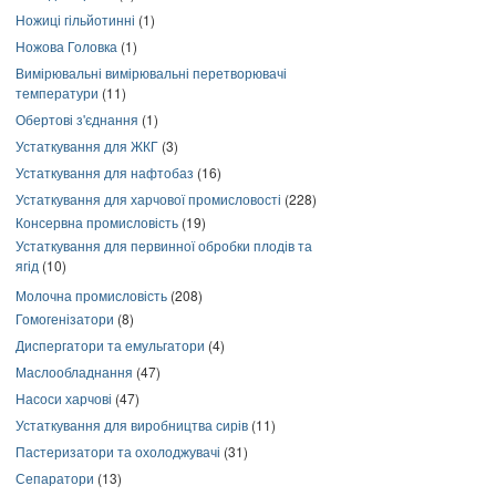
Ножиці гільйотинні
(1)
Ножова Головка
(1)
Вимірювальні вимірювальні перетворювачі
температури
(11)
Обертові з'єднання
(1)
Устаткування для ЖКГ
(3)
Устаткування для нафтобаз
(16)
Устаткування для харчової промисловості
(228)
Консервна промисловість
(19)
Устаткування для первинної обробки плодів та
ягід
(10)
Молочна промисловість
(208)
Гомогенізатори
(8)
Диспергатори та емульгатори
(4)
Маслообладнання
(47)
Насоси харчові
(47)
Устаткування для виробництва сирів
(11)
Пастеризатори та охолоджувачі
(31)
Сепаратори
(13)