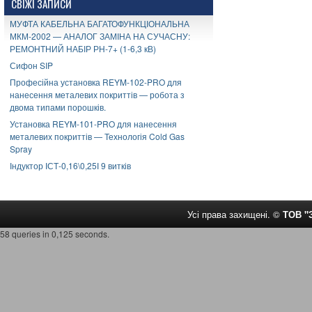
СВІЖІ ЗАПИСИ
МУФТА КАБЕЛЬНА БАГАТОФУНКЦІОНАЛЬНА
МКМ-2002 — АНАЛОГ ЗАМІНА НА СУЧАСНУ:
РЕМОНТНИЙ НАБІР РН-7+ (1-6,3 кВ)
Сифон SIP
Професійна установка REYM-102-PRO для
нанесення металевих покриттів — робота з
двома типами порошків.
Установка REYM-101-PRO для нанесення
металевих покриттів — Технологія Cold Gas
Spray
Індуктор ІСТ-0,16\0,25І 9 витків
Усі права захищені. ©
ТОВ 
58 queries in 0,125 seconds.