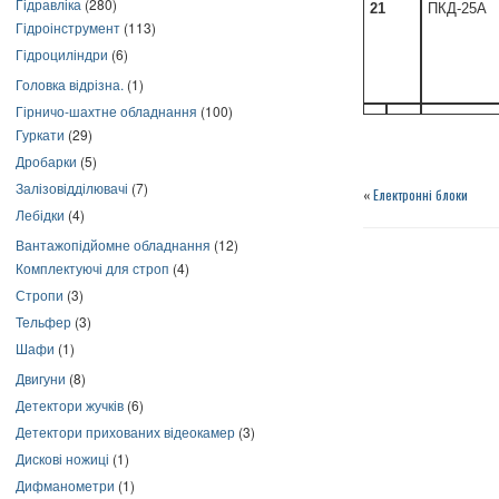
Гідравліка
(280)
21
ПКД-25А
Гідроінструмент
(113)
Гідроциліндри
(6)
Головка відрізна.
(1)
Гірничо-шахтне обладнання
(100)
Гуркати
(29)
Дробарки
(5)
Залізовідділювачі
(7)
«
Електронні блоки
Лебідки
(4)
Вантажопідйомне обладнання
(12)
Комплектуючі для строп
(4)
Стропи
(3)
Тельфер
(3)
Шафи
(1)
Двигуни
(8)
Детектори жучків
(6)
Детектори прихованих відеокамер
(3)
Дискові ножиці
(1)
Дифманометри
(1)