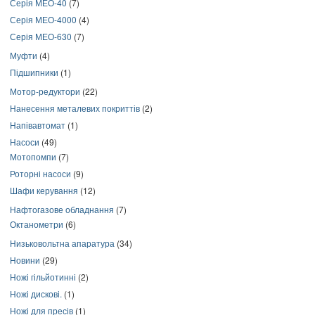
Серія МЕО-40
(7)
Серія МЕО-4000
(4)
Серія МЕО-630
(7)
Муфти
(4)
Підшипники
(1)
Мотор-редуктори
(22)
Нанесення металевих покриттів
(2)
Напівавтомат
(1)
Насоси
(49)
Мотопомпи
(7)
Роторні насоси
(9)
Шафи керування
(12)
Нафтогазове обладнання
(7)
Октанометри
(6)
Низьковольтна апаратура
(34)
Новини
(29)
Ножі гільйотинні
(2)
Ножі дискові.
(1)
Ножі для пресів
(1)