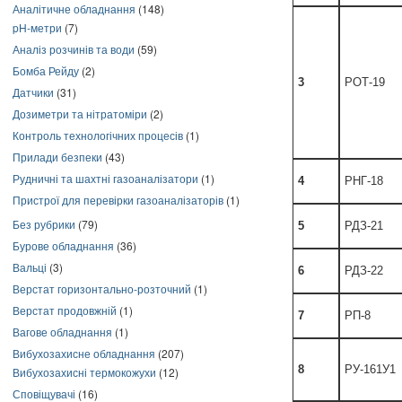
Аналітичне обладнання
(148)
pH-метри
(7)
Аналіз розчинів та води
(59)
Бомба Рейду
(2)
3
РОТ-19
Датчики
(31)
Дозиметри та нітратоміри
(2)
Контроль технологічних процесів
(1)
Прилади безпеки
(43)
Рудничні та шахтні газоаналізатори
(1)
4
РНГ-18
Пристрої для перевірки газоаналізаторів
(1)
Без рубрики
(79)
5
РДЗ-21
Бурове обладнання
(36)
Вальці
(3)
6
РДЗ-22
Верстат горизонтально-розточний
(1)
Верстат продовжній
(1)
7
РП-8
Вагове обладнання
(1)
Вибухозахисне обладнання
(207)
8
РУ-161У1
Вибухозахисні термокожухи
(12)
Сповіщувачі
(16)