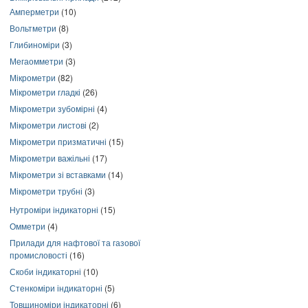
Амперметри
(10)
Вольтметри
(8)
Глибиноміри
(3)
Мегаомметри
(3)
Мікрометри
(82)
Мікрометри гладкі
(26)
Мікрометри зубомірні
(4)
Мікрометри листові
(2)
Мікрометри призматичні
(15)
Мікрометри важільні
(17)
Мікрометри зі вставками
(14)
Мікрометри трубні
(3)
Нутроміри індикаторні
(15)
Омметри
(4)
Прилади для нафтової та газової
промисловості
(16)
Скоби індикаторні
(10)
Стенкоміри індикаторні
(5)
Товщиноміри індикаторні
(6)