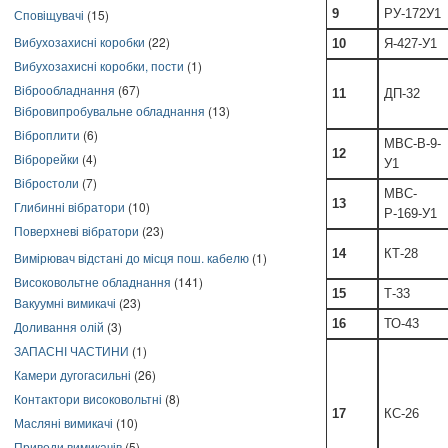
Сповіщувачі
(15)
9
РУ-172У1
Вибухозахисні коробки
(22)
10
Я-427-У1
Вибухозахисні коробки, пости
(1)
Віброобладнання
(67)
11
ДП-32
Вібровипробувальне обладнання
(13)
Віброплити
(6)
МВС-В-9-
12
Віброрейки
(4)
У1
Вібростоли
(7)
МВС-
13
Глибинні вібратори
(10)
Р-169-У1
Поверхневі вібратори
(23)
14
КТ-28
Вимірювач відстані до місця пош. кабелю
(1)
Високовольтне обладнання
(141)
15
Т-33
Вакуумні вимикачі
(23)
16
ТО-43
Доливання олій
(3)
ЗАПАСНІ ЧАСТИНИ
(1)
Камери дугогасильні
(26)
Контактори високовольтні
(8)
17
КС-26
Масляні вимикачі
(10)
Приводи вимикачів
(5)