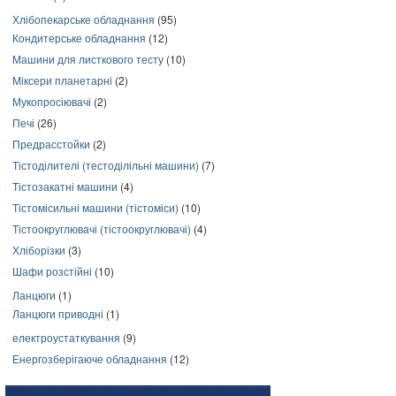
Хлібопекарське обладнання
(95)
Кондитерське обладнання
(12)
Машини для листкового тесту
(10)
Міксери планетарні
(2)
Мукопросіювачі
(2)
Печі
(26)
Предрасстойки
(2)
Тістоділителі (тестоділільні машини)
(7)
Тістозакатні машини
(4)
Тістомісильні машини (тістоміси)
(10)
Тістоокруглювачі (тістоокруглювачі)
(4)
Хліборізки
(3)
Шафи розстійні
(10)
Ланцюги
(1)
Ланцюги приводні
(1)
електроустаткування
(9)
Енергозберігаюче обладнання
(12)