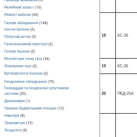
Релейний захист
(10)
Ремонт кабелю
(43)
Газове обладнання
(148)
Азотні балони
(2)
18
КС-26
Побутові котли
(5)
Газопальникові пристрої
(2)
Гелієві балони
(2)
Регулятори тиску газу
(34)
Лічильники газу
(2)
19
КС-26
Вуглекислотні балони
(2)
Геодезичне обладнання
(70)
Георадари та геодезичні супутникові
системи
(25)
20
ПКД-25А
Дальноміри
(1)
Лазерні будівельники площин
(12)
Нівеліри
(8)
Тахеометри
(15)
Теодоліти
(9)