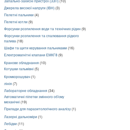
Запально-захисні пристрої (ЗЗП)
(10)
Джерела високої напруги (ІВН)
(3)
Пелетні пальники
(4)
Пелетні котли
(9)
Форсунки розпилення води та технічних рідин
(9)
Форсунки розпилення та спалювання рідкого
палива
(18)
Шафи та щити керування пальниками
(16)
Електромагнітні клапани ЕМКГ8
(9)
Кранове обладнання
(10)
Котушки гальмівні
(5)
Кромкорошувач
(1)
лінія
(7)
Лабораторне обладнання
(34)
Автоматичні піпетки змінного об'єму
механічні
(19)
Прилади для паразитологічного аналізу
(1)
Лазерні дальноміри
(1)
Лебідки
(11)