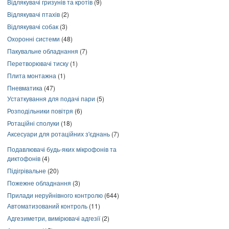
Відлякувачі гризунів та кротів
(9)
Відлякувачі птахів
(2)
Відлякувачі собак
(3)
Охоронні системи
(48)
Пакувальне обладнання
(7)
Перетворювачі тиску
(1)
Плита монтажна
(1)
Пневматика
(47)
Устаткування для подачі пари
(5)
Розподільники повітря
(6)
Ротаційні сполуки
(18)
Аксесуари для ротаційних з'єднань
(7)
Подавлювачі будь-яких мікрофонів та
диктофонів
(4)
Підігрівальне
(20)
Пожежне обладнання
(3)
Прилади неруйнівного контролю
(644)
Автоматизований контроль
(11)
Адгезиметри, вимірювачі адгезії
(2)