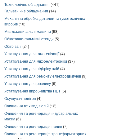
Технологічне обладнання
(441)
Гальванічне обладнання
(14)
Механічна обробка деталей та гумотехнічних
виробів
(10)
Мішкозашивальні машини
(98)
Обкаточно-гальмівні стенди
(5)
Обігрівачі
(24)
Устаткування для гомогенізації
(4)
Устаткування для мікроелектроніки
(37)
Устаткування для підігріву олій
(4)
Устаткування для ремонту електродвигунів
(9)
Устаткування для розливу
(9)
Устаткування виробництва ПЕТ
(5)
Осушувач повітря
(4)
Очищення всіх видів олій
(12)
Очищення та регенерація індустріальних
масел
(6)
Очищення та регенерація палив
(7)
Очищення та регенерація трансформаторних