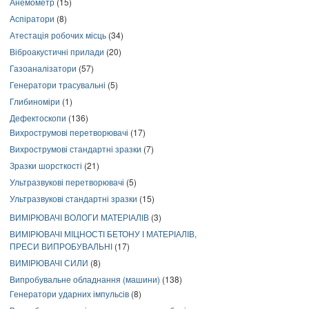
Анемометр
(15)
Аспіратори
(8)
Атестація робочих місць
(34)
Віброакустичні прилади
(20)
Газоаналізатори
(57)
Генератори трасувальні
(5)
Глибиноміри
(1)
Дефектоскопи
(136)
Вихрострумові перетворювачі
(17)
Вихрострумові стандартні зразки
(7)
Зразки шорсткості
(21)
Ультразвукові перетворювачі
(5)
Ультразвукові стандартні зразки
(15)
ВИМІРЮВАЧІ ВОЛОГИ МАТЕРІАЛІВ
(3)
ВИМІРЮВАЧІ МІЦНОСТІ БЕТОНУ І МАТЕРІАЛІВ,
ПРЕСИ ВИПРОБУВАЛЬНІ
(17)
ВИМІРЮВАЧІ СИЛИ
(8)
Випробувальне обладнання (машини)
(138)
Генератори ударних імпульсів
(8)