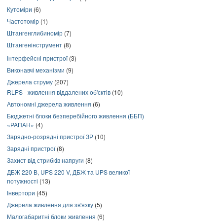
Кутоміри
(6)
Частотомір
(1)
Штангенглибиномір
(7)
Штангенінструмент
(8)
Інтерфейсні пристрої
(3)
Виконавчі механізми
(9)
Джерела струму
(207)
RLPS - живлення віддалених об'єктів
(10)
Автономні джерела живлення
(6)
Бюджетні блоки безперебійного живлення (ББП)
«РАПАН»
(4)
Зарядно-розрядні пристрої ЗР
(10)
Зарядні пристрої
(8)
Захист від стрибків напруги
(8)
ДБЖ 220 В, UPS 220 V, ДБЖ та UPS великої
потужності
(13)
Інвертори
(45)
Джерела живлення для зв'язку
(5)
Малогабаритні блоки живлення
(6)