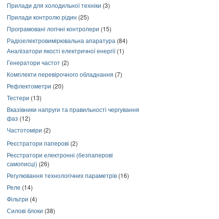
Прилади для холодильної техніки
(3)
Прилади контролю рідин
(25)
Програмовані логічні контролери
(15)
Радіоелектровимірювальна апаратура
(84)
Аналізатори якості електричної енергії
(1)
Генератори частот
(2)
Комплекти перевірочного обладнання
(7)
Рефлектометри
(20)
Тестери
(13)
Вказівники напруги та правильності чергування
фаз
(12)
Частотоміри
(2)
Реєстратори паперові
(2)
Реєстратори електронні (безпаперові
самописці)
(26)
Регулювання технологічних параметрів
(16)
Реле
(14)
Фільтри
(4)
Силові блоки
(38)