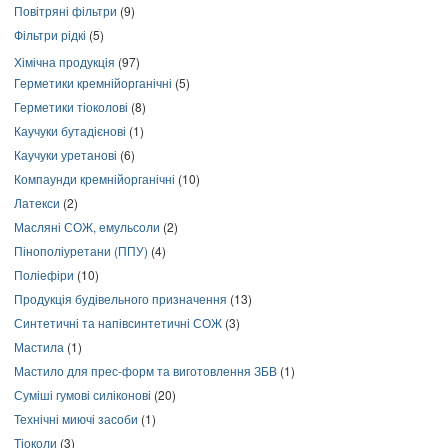
Повітряні фільтри
(9)
Фільтри рідкі
(5)
Хімічна продукція
(97)
Герметики кремнійорганічні
(5)
Герметики тіоколові
(8)
Каучуки бутадієнові
(1)
Каучуки уретанові
(6)
Компаунди кремнійорганічні
(10)
Латекси
(2)
Масляні СОЖ, емульсоли
(2)
Пінополіуретани (ППУ)
(4)
Поліефіри
(10)
Продукція будівельного призначення
(13)
Синтетичні та напівсинтетичні СОЖ
(3)
Мастила
(1)
Мастило для прес-форм та виготовлення ЗБВ
(1)
Суміші гумові силіконові
(20)
Технічні миючі засоби
(1)
Тіоколи
(3)