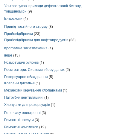
Ультразвукові прилади дефектоскопії бетону,
товщиноміри
(9)
Ендоскопи
(4)
Привід постійного струму
(8)
Пробовідбірники
(23)
Пробовідбірники для нафтопродуктів
(23)
програмне забезпечення
(1)
інше
(13)
Розмотувачі рулонів
(1)
Реєстратори. Системи збору даних
(2)
Резервуарне обладнання
(5)
Клапани дихальні
(1)
Механізми керування хлопавками
(1)
Патрубки вентиляційні
(1)
Хлопушки для резервуарів
(1)
Реле часу електронні
(3)
Ремонтні послуги
(3)
Ремонтні комплекси
(19)
Рентгенівське обладнання
(9)