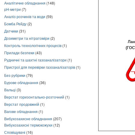
Аналітичне обладнання
(148)
pH-метри
(7)
Аналіз розчинів та води
(59)
Бомба Рейду
(2)
Датчики
(31)
Дозиметри та нітратоміри
(2)
Лан
Контроль технологічних процесів
(1)
(ГОС
Прилади безпеки
(43)
Рудничні та шахтні газоаналізатори
(1)
Пристрої для перевірки газоаналізаторів
(1)
Без рубрики
(79)
Бурове обладнання
(36)
Вальці
(3)
Верстат горизонтально-розточний
(1)
Верстат продовжній
(1)
Вагове обладнання
(1)
Вибухозахисне обладнання
(207)
Вибухозахисні термокожухи
(12)
Сповіщувачі
(16)