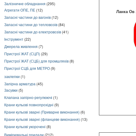
Залізничне обладнання
(295)
Агрегати ОПЕ, ПЕ
(12)
Ланка Ов 2
Запасні частини до вагонів
(12)
Запасні частини до тепловозів
(84)
Запасні частини до електровозів
(41)
Інструмент
(22)
Джерела живлення
(7)
Пристрої ЖАТ (СЦП)
(29)
Пристрої ЖАТ (СЦБ) для промшляхів
(8)
Пристрої СЦБ для МЕТРО
(9)
заклепки
(1)
Запірна арматура
(45)
Засувки
(5)
Клапана запірно-регулюючі
(1)
Крани кульові повнопрохідні
(9)
Крани кульові зварні (Приварне виконання)
(6)
Крани кульові зварні (фланцеве виконання)
(13)
Крани кульові укорочені
(8)
Вимірювальні прилади
(212)