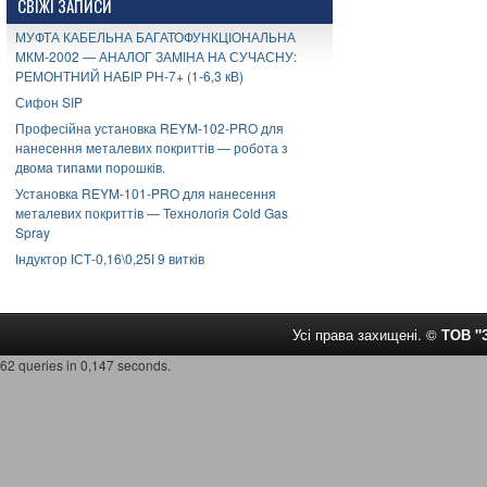
СВІЖІ ЗАПИСИ
МУФТА КАБЕЛЬНА БАГАТОФУНКЦІОНАЛЬНА
МКМ-2002 — АНАЛОГ ЗАМІНА НА СУЧАСНУ:
РЕМОНТНИЙ НАБІР РН-7+ (1-6,3 кВ)
Сифон SIP
Професійна установка REYM-102-PRO для
нанесення металевих покриттів — робота з
двома типами порошків.
Установка REYM-101-PRO для нанесення
металевих покриттів — Технологія Cold Gas
Spray
Індуктор ІСТ-0,16\0,25І 9 витків
Усі права захищені. ©
ТОВ 
62 queries in 0,147 seconds.