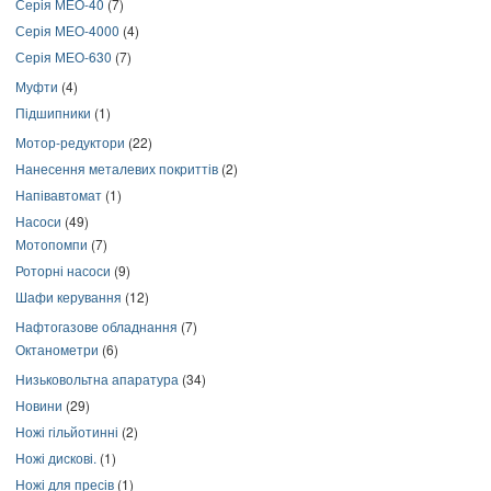
Серія МЕО-40
(7)
Серія МЕО-4000
(4)
Серія МЕО-630
(7)
Муфти
(4)
Підшипники
(1)
Мотор-редуктори
(22)
Нанесення металевих покриттів
(2)
Напівавтомат
(1)
Насоси
(49)
Мотопомпи
(7)
Роторні насоси
(9)
Шафи керування
(12)
Нафтогазове обладнання
(7)
Октанометри
(6)
Низьковольтна апаратура
(34)
Новини
(29)
Ножі гільйотинні
(2)
Ножі дискові.
(1)
Ножі для пресів
(1)