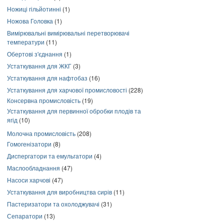
Ножиці гільйотинні
(1)
Ножова Головка
(1)
Вимірювальні вимірювальні перетворювачі
температури
(11)
Обертові з'єднання
(1)
Устаткування для ЖКГ
(3)
Устаткування для нафтобаз
(16)
Устаткування для харчової промисловості
(228)
Консервна промисловість
(19)
Устаткування для первинної обробки плодів та
ягід
(10)
Молочна промисловість
(208)
Гомогенізатори
(8)
Диспергатори та емульгатори
(4)
Маслообладнання
(47)
Насоси харчові
(47)
Устаткування для виробництва сирів
(11)
Пастеризатори та охолоджувачі
(31)
Сепаратори
(13)