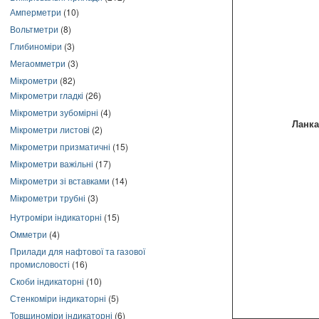
Амперметри
(10)
Вольтметри
(8)
Глибиноміри
(3)
Мегаомметри
(3)
Мікрометри
(82)
Мікрометри гладкі
(26)
Мікрометри зубомірні
(4)
Ланка
Мікрометри листові
(2)
Мікрометри призматичні
(15)
Мікрометри важільні
(17)
Мікрометри зі вставками
(14)
Мікрометри трубні
(3)
Нутроміри індикаторні
(15)
Омметри
(4)
Прилади для нафтової та газової
промисловості
(16)
Скоби індикаторні
(10)
Стенкоміри індикаторні
(5)
Товщиноміри індикаторні
(6)