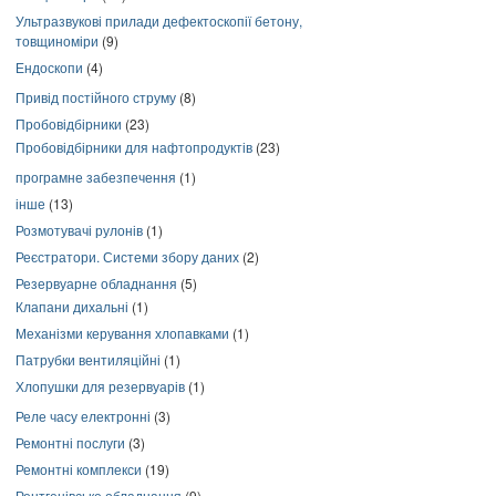
Ультразвукові прилади дефектоскопії бетону,
товщиноміри
(9)
Ендоскопи
(4)
Привід постійного струму
(8)
Пробовідбірники
(23)
Пробовідбірники для нафтопродуктів
(23)
програмне забезпечення
(1)
інше
(13)
Розмотувачі рулонів
(1)
Реєстратори. Системи збору даних
(2)
Резервуарне обладнання
(5)
Клапани дихальні
(1)
Механізми керування хлопавками
(1)
Патрубки вентиляційні
(1)
Хлопушки для резервуарів
(1)
Реле часу електронні
(3)
Ремонтні послуги
(3)
Ремонтні комплекси
(19)
Рентгенівське обладнання
(9)