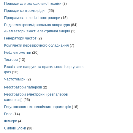
Прилади для холодильної техніки
(3)
Прилади контролю рідин
(25)
Програмовані логічні контролери
(15)
Радіоелектровимірювальна апаратура
(84)
Аналізатори якості електричної енергії
(1)
Генератори частот
(2)
Комплекти перевірочного обладнання
(7)
Рефлектометри
(20)
Тестери
(13)
Вказівники напруги та правильності чергування
фаз
(12)
Частотоміри
(2)
Реєстратори паперові
(2)
Реєстратори електронні (безпаперові
самописці)
(26)
Регулювання технологічних параметрів
(16)
Реле
(14)
Фільтри
(4)
Силові блоки
(38)