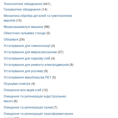
Технологічне обладнання
(441)
Гальванічне обладнання
(14)
Механічна обробка деталей та гумотехнічних
виробів
(10)
Мішкозашивальні машини
(98)
Обкаточно-гальмівні стенди
(5)
Обігрівачі
(24)
Устаткування для гомогенізації
(4)
Устаткування для мікроелектроніки
(37)
Устаткування для підігріву олій
(4)
Устаткування для ремонту електродвигунів
(9)
Устаткування для розливу
(9)
Устаткування виробництва ПЕТ
(5)
Осушувач повітря
(4)
Очищення всіх видів олій
(12)
Очищення та регенерація індустріальних
масел
(6)
Очищення та регенерація палив
(7)
Очищення та регенерація трансформаторних