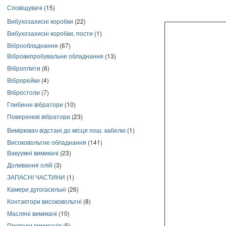
Сповіщувачі
(15)
Вибухозахисні коробки
(22)
Вибухозахисні коробки, пости
(1)
Віброобладнання
(67)
Вібровипробувальне обладнання
(13)
Віброплити
(6)
Віброрейки
(4)
Вібростоли
(7)
Глибинні вібратори
(10)
Поверхневі вібратори
(23)
Вимірювач відстані до місця пош. кабелю
(1)
Високовольтне обладнання
(141)
Вакуумні вимикачі
(23)
Доливання олій
(3)
ЗАПАСНІ ЧАСТИНИ
(1)
Камери дугогасильні
(26)
Контактори високовольтні
(8)
Масляні вимикачі
(10)
Приводи вимикачів
(5)