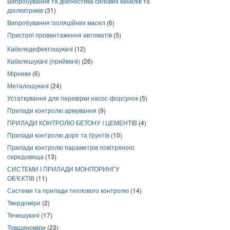
Випробування та діагностика силових кабелів та
діелектриків
(31)
Випробування ізоляційних масел
(6)
Пристрої провантаження автоматів
(5)
Кабеледефектошукачі
(12)
Кабелешукачі (приймачі)
(26)
Мірники
(6)
Металошукачі
(24)
Устаткування для перевірки насос-форсунок
(5)
Прилади контролю армування
(9)
ПРИЛАДИ КОНТРОЛЮ БЕТОНУ І ЦЕМЕНТІВ
(4)
Прилади контролю доріг та ґрунтів
(10)
Прилади контролю параметрів повітряного
середовища
(13)
СИСТЕМИ І ПРИЛАДИ МОНІТОРИНГУ
ОБ'ЄКТІВ
(11)
Системи та прилади теплового контролю
(14)
Твердоміри
(2)
Течешукачі
(17)
Товщиноміри
(23)