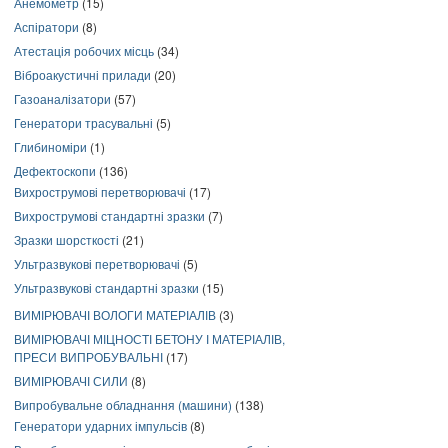
Анемометр
(15)
Аспіратори
(8)
Атестація робочих місць
(34)
Віброакустичні прилади
(20)
Газоаналізатори
(57)
Генератори трасувальні
(5)
Глибиноміри
(1)
Дефектоскопи
(136)
Вихрострумові перетворювачі
(17)
Вихрострумові стандартні зразки
(7)
Зразки шорсткості
(21)
Ультразвукові перетворювачі
(5)
Ультразвукові стандартні зразки
(15)
ВИМІРЮВАЧІ ВОЛОГИ МАТЕРІАЛІВ
(3)
ВИМІРЮВАЧІ МІЦНОСТІ БЕТОНУ І МАТЕРІАЛІВ,
ПРЕСИ ВИПРОБУВАЛЬНІ
(17)
ВИМІРЮВАЧІ СИЛИ
(8)
Випробувальне обладнання (машини)
(138)
Генератори ударних імпульсів
(8)