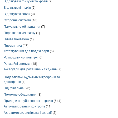
Відлякувачі гризунів та кротів
(9)
Відлякувачі птахів
(2)
Відлякувачі собак
(3)
Охоронні системи
(48)
Пакувальне обладнання
(7)
Перетворювачі тиску
(1)
Плита монтажна
(1)
Пневматика
(47)
Устаткування для подачі пари
(5)
Розподільники повітря
(6)
Ротаційні сполуки
(18)
Аксесуари для ротаційних з'єднань
(7)
Подавлювачі будь-яких мікрофонів та
диктофонів
(4)
Підігрівальне
(20)
Пожежне обладнання
(3)
Прилади неруйнівного контролю
(644)
Автоматизований контроль
(11)
Адгезиметри, вимірювачі адгезії
(2)