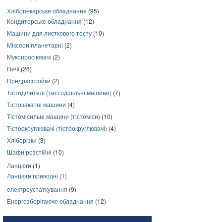
Хлібопекарське обладнання
(95)
Кондитерське обладнання
(12)
Машини для листкового тесту
(10)
Міксери планетарні
(2)
Мукопросіювачі
(2)
Печі
(26)
Предрасстойки
(2)
Тістоділителі (тестоділільні машини)
(7)
Тістозакатні машини
(4)
Тістомісильні машини (тістоміси)
(10)
Тістоокруглювачі (тістоокруглювачі)
(4)
Хліборізки
(3)
Шафи розстійні
(10)
Ланцюги
(1)
Ланцюги приводні
(1)
електроустаткування
(9)
Енергозберігаюче обладнання
(12)