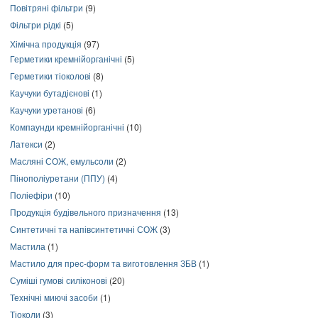
Повітряні фільтри
(9)
Фільтри рідкі
(5)
Хімічна продукція
(97)
Герметики кремнійорганічні
(5)
Герметики тіоколові
(8)
Каучуки бутадієнові
(1)
Каучуки уретанові
(6)
Компаунди кремнійорганічні
(10)
Латекси
(2)
Масляні СОЖ, емульсоли
(2)
Пінополіуретани (ППУ)
(4)
Поліефіри
(10)
Продукція будівельного призначення
(13)
Синтетичні та напівсинтетичні СОЖ
(3)
Мастила
(1)
Мастило для прес-форм та виготовлення ЗБВ
(1)
Суміші гумові силіконові
(20)
Технічні миючі засоби
(1)
Тіоколи
(3)