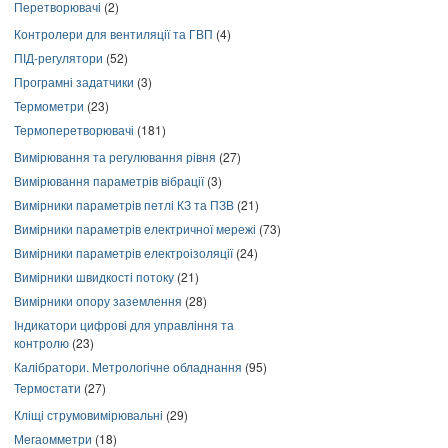
Перетворювачі
(2)
Контролери для вентиляції та ГВП
(4)
ПІД-регулятори
(52)
Програмні задатчики
(3)
Термометри
(23)
Термоперетворювачі
(181)
Вимірювання та регулювання рівня
(27)
Вимірювання параметрів вібрації
(3)
Вимірники параметрів петлі КЗ та ПЗВ
(21)
Вимірники параметрів електричної мережі
(73)
Вимірники параметрів електроізоляції
(24)
Вимірники швидкості потоку
(21)
Вимірники опору заземлення
(28)
Індикатори цифрові для управління та
контролю
(23)
Калібратори. Метрологічне обладнання
(95)
Термостати
(27)
Кліщі струмовимірювальні
(29)
Мегаомметри
(18)