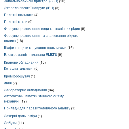
Запально-захисні пристрої (ЗЗП)
(10)
Джерела високої напруги (ІВН)
(3)
Пелетні пальники
(4)
Пелетні котли
(9)
Форсунки розпилення води та технічних рідин
(9)
Форсунки розпилення та спалювання рідкого
палива
(18)
Шафи та щити керування пальниками
(16)
Електромагнітні клапани ЕМКГ8
(9)
Кранове обладнання
(10)
Котушки гальмівні
(5)
Кромкорошувач
(1)
лінія
(7)
Лабораторне обладнання
(34)
Автоматичні піпетки змінного об'єму
механічні
(19)
Прилади для паразитологічного аналізу
(1)
Лазерні дальноміри
(1)
Лебідки
(11)