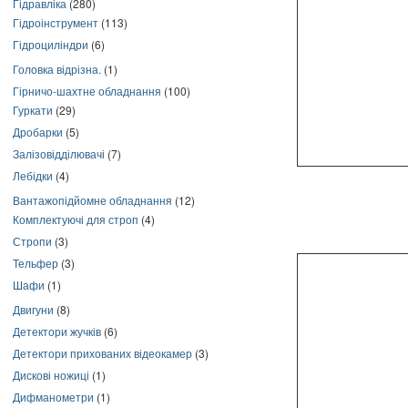
Гідравліка
(280)
Гідроінструмент
(113)
Гідроциліндри
(6)
Головка відрізна.
(1)
Гірничо-шахтне обладнання
(100)
Гуркати
(29)
Дробарки
(5)
Залізовідділювачі
(7)
Лебідки
(4)
Вантажопідйомне обладнання
(12)
Комплектуючі для строп
(4)
Стропи
(3)
Тельфер
(3)
Шафи
(1)
Двигуни
(8)
Детектори жучків
(6)
Детектори прихованих відеокамер
(3)
Дискові ножиці
(1)
Дифманометри
(1)