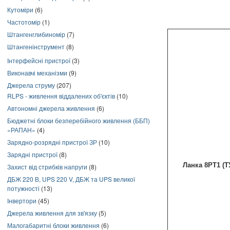
Кутоміри
(6)
Частотомір
(1)
Штангенглибиномір
(7)
Штангенінструмент
(8)
Інтерфейсні пристрої
(3)
Виконавчі механізми
(9)
Джерела струму
(207)
RLPS - живлення віддалених об'єктів
(10)
Автономні джерела живлення
(6)
Бюджетні блоки безперебійного живлення (ББП)
«РАПАН»
(4)
Зарядно-розрядні пристрої ЗР
(10)
Зарядні пристрої
(8)
Ланка 8РТ1 (Т
Захист від стрибків напруги
(8)
ДБЖ 220 В, UPS 220 V, ДБЖ та UPS великої
потужності
(13)
Інвертори
(45)
Джерела живлення для зв'язку
(5)
Малогабаритні блоки живлення
(6)