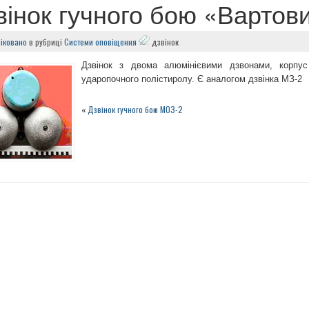
вінок гучного бою «Вартов
іковано
в рубриці
Системи оповіщення
дзвінок
Дзвінок з двома алюмінієвими дзвонами, корпус
ударопочного полістиролу. Є аналогом дзвінка МЗ-2
«
Дзвінок гучного бою МОЗ-2