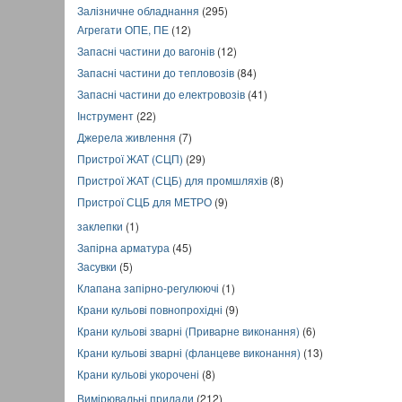
Залізничне обладнання
(295)
Агрегати ОПЕ, ПЕ
(12)
Запасні частини до вагонів
(12)
Запасні частини до тепловозів
(84)
Запасні частини до електровозів
(41)
Інструмент
(22)
Джерела живлення
(7)
Пристрої ЖАТ (СЦП)
(29)
Пристрої ЖАТ (СЦБ) для промшляхів
(8)
Пристрої СЦБ для МЕТРО
(9)
заклепки
(1)
Запірна арматура
(45)
Засувки
(5)
Клапана запірно-регулюючі
(1)
Крани кульові повнопрохідні
(9)
Крани кульові зварні (Приварне виконання)
(6)
Крани кульові зварні (фланцеве виконання)
(13)
Крани кульові укорочені
(8)
Вимірювальні прилади
(212)