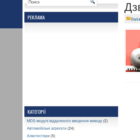
Дз
РЕКЛАМА
Опубл
КАТЕГОРІЇ
MDS-модулі віддаленого введення-виводу
(2)
Автомобільні агрегати
(24)
Алкотестери
(5)