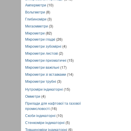
Амперметри
(10)
Вольтметри
(8)
Глибиноміри
(3)
Мегаомметри
(3)
Мікрометри
(82)
Мікрометри гладкі
(26)
Мікрометри зубомірні
(4)
Мікрометри листові
(2)
Мікрометри призматичні
(15)
Мікрометри важільні
(17)
Мікрометри зі вставками
(14)
Мікрометри трубні
(3)
Нутроміри індикаторні
(15)
Омметри
(4)
Прилади для нафтової та газової
промисловості
(16)
Скоби індикаторні
(10)
Стенкоміри індикаторні
(5)
Товщиноміри індикаторні
(6)