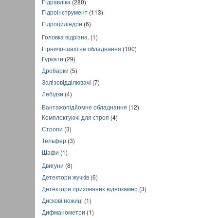
Гідравліка
(280)
Гідроінструмент
(113)
Гідроциліндри
(6)
Головка відрізна.
(1)
Гірничо-шахтне обладнання
(100)
Гуркати
(29)
Дробарки
(5)
Залізовідділювачі
(7)
Лебідки
(4)
Вантажопідйомне обладнання
(12)
Комплектуючі для строп
(4)
Стропи
(3)
Тельфер
(3)
Шафи
(1)
Двигуни
(8)
Детектори жучків
(6)
Детектори прихованих відеокамер
(3)
Дискові ножиці
(1)
Дифманометри
(1)