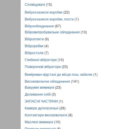
Сповіщувачі
(15)
Вибухозахисні коробки
(22)
Вибухозахисні коробки, пости
(1)
Віброобладнання
(67)
Вібровипробувальне обладнання
(13)
Віброплити
(6)
Віброрейки
(4)
Вібростоли
(7)
Глибинні вібратори
(10)
Поверхневі вібратори
(23)
Вимірювач відстані до місця пош. кабелю
(1)
Високовольтне обладнання
(141)
Вакуумні вимикачі
(23)
Доливання олій
(3)
ЗАПАСНІ ЧАСТИНИ
(1)
Камери дугогасильні
(26)
Контактори високовольтні
(8)
Масляні вимикачі
(10)
Приводи вимикачів
(5)