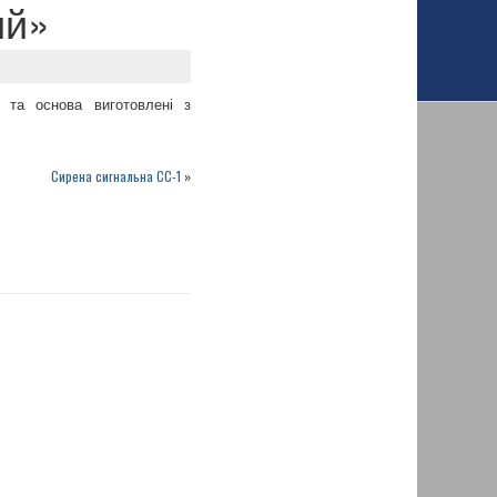
ий»
 та основа виготовлені з
Сирена сигнальна СС-1
»