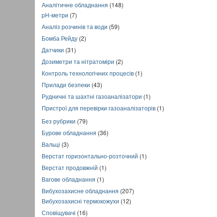
Аналітичне обладнання
(148)
pH-метри
(7)
Аналіз розчинів та води
(59)
Бомба Рейду
(2)
Датчики
(31)
Дозиметри та нітратоміри
(2)
Контроль технологічних процесів
(1)
Прилади безпеки
(43)
Рудничні та шахтні газоаналізатори
(1)
Пристрої для перевірки газоаналізаторів
(1)
Без рубрики
(79)
Бурове обладнання
(36)
Вальці
(3)
Верстат горизонтально-розточний
(1)
Верстат продовжній
(1)
Вагове обладнання
(1)
Вибухозахисне обладнання
(207)
Вибухозахисні термокожухи
(12)
Сповіщувачі
(16)