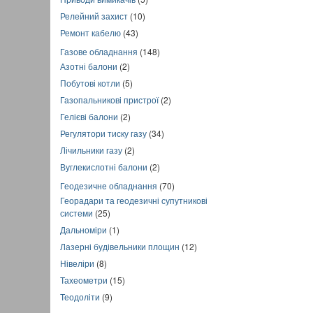
Релейний захист
(10)
Ремонт кабелю
(43)
Газове обладнання
(148)
Азотні балони
(2)
Побутові котли
(5)
Газопальникові пристрої
(2)
Гелієві балони
(2)
Регулятори тиску газу
(34)
Лічильники газу
(2)
Вуглекислотні балони
(2)
Геодезичне обладнання
(70)
Георадари та геодезичні супутникові
системи
(25)
Дальноміри
(1)
Лазерні будівельники площин
(12)
Нівеліри
(8)
Тахеометри
(15)
Теодоліти
(9)