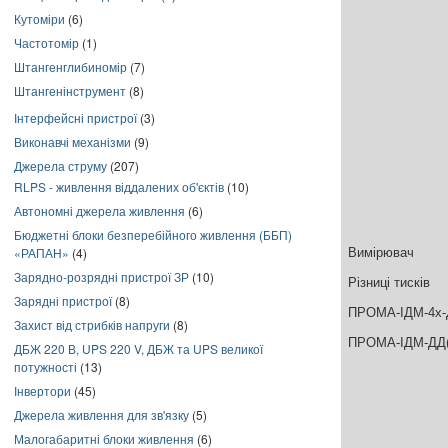
Кутоміри
(6)
Частотомір
(1)
Штангенглибиномір
(7)
Штангенінструмент
(8)
Інтерфейсні пристрої
(3)
Виконавчі механізми
(9)
Джерела струму
(207)
RLPS - живлення віддалених об'єктів
(10)
Автономні джерела живлення
(6)
Бюджетні блоки безперебійного живлення (ББП)
«РАПАН»
(4)
Вимірювач
Зарядно-розрядні пристрої ЗР
(10)
Різниці тисків
Зарядні пристрої
(8)
ПРОМА-ІДМ-4х-
Захист від стрибків напруги
(8)
ПРОМА-ІДМ-ДД(
ДБЖ 220 В, UPS 220 V, ДБЖ та UPS великої
потужності
(13)
Інвертори
(45)
Джерела живлення для зв'язку
(5)
Малогабаритні блоки живлення
(6)