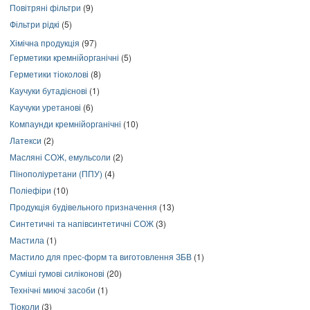
Повітряні фільтри
(9)
Фільтри рідкі
(5)
Хімічна продукція
(97)
Герметики кремнійорганічні
(5)
Герметики тіоколові
(8)
Каучуки бутадієнові
(1)
Каучуки уретанові
(6)
Компаунди кремнійорганічні
(10)
Латекси
(2)
Масляні СОЖ, емульсоли
(2)
Пінополіуретани (ППУ)
(4)
Поліефіри
(10)
Продукція будівельного призначення
(13)
Синтетичні та напівсинтетичні СОЖ
(3)
Мастила
(1)
Мастило для прес-форм та виготовлення ЗБВ
(1)
Суміші гумові силіконові
(20)
Технічні миючі засоби
(1)
Тіоколи
(3)