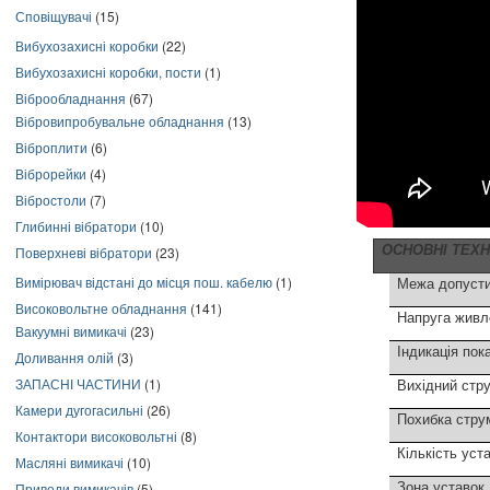
Сповіщувачі
(15)
Вибухозахисні коробки
(22)
Вибухозахисні коробки, пости
(1)
Віброобладнання
(67)
Вібровипробувальне обладнання
(13)
Віброплити
(6)
Віброрейки
(4)
Вібростоли
(7)
Глибинні вібратори
(10)
ОСНОВНІ ТЕХН
Поверхневі вібратори
(23)
Вимірювач відстані до місця пош. кабелю
(1)
Межа допусти
Високовольтне обладнання
(141)
Напруга живл
Вакуумні вимикачі
(23)
Індикація пок
Доливання олій
(3)
ЗАПАСНІ ЧАСТИНИ
(1)
Вихідний стр
Камери дугогасильні
(26)
Похибка стру
Контактори високовольтні
(8)
Кількість уст
Масляні вимикачі
(10)
Зона уставок,
Приводи вимикачів
(5)