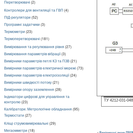
Перетворювачі
(2)
Контролери для вентиляції та ГВП
(4)
ПІД-регулятори
(52)
Програмні задатчики
(3)
Термометри
(23)
Термоперетворювачі
(181)
Вимірювання та регулювання рівня
(27)
Вимірювання параметрів вібрації
(3)
Вимірники параметрів петлі КЗ та ПЗВ
(21)
Вимірники параметрів електричної мережі
(73)
Вимірники параметрів електроізоляції
(24)
Вимірники швидкості потоку
(21)
Вимірники опору заземлення
(28)
Індикатори цифрові для управління та
ТУ 4212-031-04
контролю
(23)
Калібратори. Метрологічне обладнання
(95)
Термостати
(27)
Кліщі струмовимірювальні
(29)
Мегаомметри
(18)
«
Вимірювачі тиску ПРО