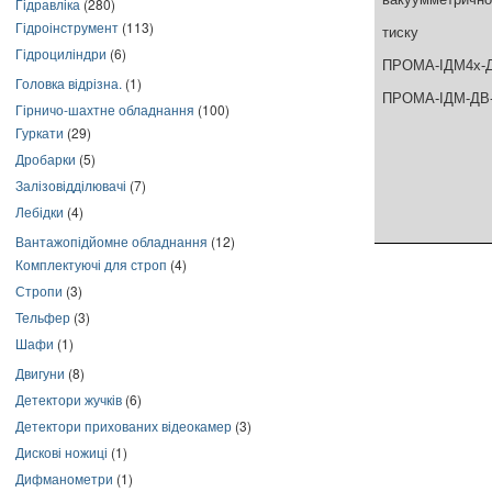
Гідравліка
(280)
Гідроінструмент
(113)
тиску
Гідроциліндри
(6)
ПРОМА-ІДМ4х-Д
Головка відрізна.
(1)
ПРОМА-ІДМ-ДВ-
Гірничо-шахтне обладнання
(100)
Гуркати
(29)
Дробарки
(5)
Залізовідділювачі
(7)
Лебідки
(4)
Вантажопідйомне обладнання
(12)
Комплектуючі для строп
(4)
Стропи
(3)
Тельфер
(3)
Шафи
(1)
Двигуни
(8)
Детектори жучків
(6)
Детектори прихованих відеокамер
(3)
Дискові ножиці
(1)
Дифманометри
(1)