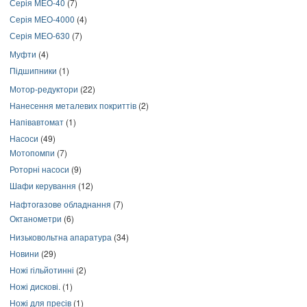
Серія МЕО-40
(7)
Серія МЕО-4000
(4)
Серія МЕО-630
(7)
Муфти
(4)
Підшипники
(1)
Мотор-редуктори
(22)
Нанесення металевих покриттів
(2)
Напівавтомат
(1)
Насоси
(49)
Мотопомпи
(7)
Роторні насоси
(9)
Шафи керування
(12)
Нафтогазове обладнання
(7)
Октанометри
(6)
Низьковольтна апаратура
(34)
Новини
(29)
Ножі гільйотинні
(2)
Ножі дискові.
(1)
Ножі для пресів
(1)