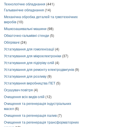
Технологічне обладнання
(441)
Гальванічне обладнання
(14)
Механічна обробка деталей та гумотехнічних
виробів
(10)
Мішкозашивальні машини
(98)
Обкаточно-гальмівні стенди
(5)
Обігрівачі
(24)
Устаткування для гомогенізації
(4)
Устаткування для мікроелектроніки
(37)
Устаткування для підігріву олій
(4)
Устаткування для ремонту електродвигунів
(9)
Устаткування для розливу
(9)
Устаткування виробництва ПЕТ
(5)
Осушувач повітря
(4)
Очищення всіх видів олій
(12)
Очищення та регенерація індустріальних
масел
(6)
Очищення та регенерація палив
(7)
Очищення та регенерація трансформаторних