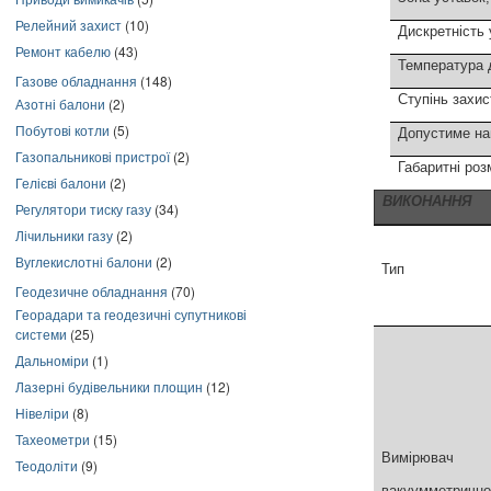
Релейний захист
(10)
Дискретність 
Ремонт кабелю
(43)
Температура 
Газове обладнання
(148)
Ступінь захис
Азотні балони
(2)
Побутові котли
(5)
Допустиме на
Газопальникові пристрої
(2)
Габаритні роз
Гелієві балони
(2)
ВИКОНАННЯ
Регулятори тиску газу
(34)
Лічильники газу
(2)
Вуглекислотні балони
(2)
Тип
Геодезичне обладнання
(70)
Георадари та геодезичні супутникові
системи
(25)
Дальноміри
(1)
Лазерні будівельники площин
(12)
Нівеліри
(8)
Тахеометри
(15)
Вимірювач
Теодоліти
(9)
вакуумметрично