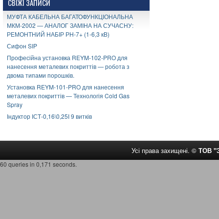
СВІЖІ ЗАПИСИ
МУФТА КАБЕЛЬНА БАГАТОФУНКЦІОНАЛЬНА
МКМ-2002 — АНАЛОГ ЗАМІНА НА СУЧАСНУ:
РЕМОНТНИЙ НАБІР РН-7+ (1-6,3 кВ)
Сифон SIP
Професійна установка REYM-102-PRO для
нанесення металевих покриттів — робота з
двома типами порошків.
Установка REYM-101-PRO для нанесення
металевих покриттів — Технологія Cold Gas
Spray
Індуктор ІСТ-0,16\0,25І 9 витків
Усі права захищені. ©
ТОВ 
60 queries in 0,171 seconds.