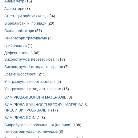
Анемометр
(15)
Аспіратори
(8)
Атестація робочих місць
(34)
Віброакустичні прилади
(20)
Газоаналізатори
(57)
Генератори трасувальні
(5)
Глибиноміри
(1)
Дефектоскопи
(136)
Вихрострумові перетворювачі
(17)
Вихрострумові стандартні зразки
(7)
Зразки шорсткості
(21)
Ультразвукові перетворювачі
(5)
Ультразвукові стандартні зразки
(15)
ВИМІРЮВАЧІ ВОЛОГИ МАТЕРІАЛІВ
(3)
ВИМІРЮВАЧІ МІЦНОСТІ БЕТОНУ І МАТЕРІАЛІВ,
ПРЕСИ ВИПРОБУВАЛЬНІ
(17)
ВИМІРЮВАЧІ СИЛИ
(8)
Випробувальне обладнання (машини)
(138)
Генератори ударних імпульсів
(8)