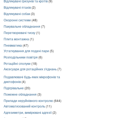
Відлякувачі гризунів та кротів
(9)
Відлякувачі птахів
(2)
Відлякувачі собак
(3)
Охоронні системи
(48)
Пакувальне обладнання
(7)
Перетворювачі тиску
(1)
Плита монтажна
(1)
Пневматика
(47)
Устаткування для подачі пари
(5)
Розподільники повітря
(6)
Ротаційні сполуки
(18)
Аксесуари для ротаційних з'єднань
(7)
Подавлювачі будь-яких мікрофонів та
диктофонів
(4)
Підігрівальне
(20)
Пожежне обладнання
(3)
Прилади неруйнівного контролю
(644)
Автоматизований контроль
(11)
Адгезиметри, вимірювачі адгезії
(2)