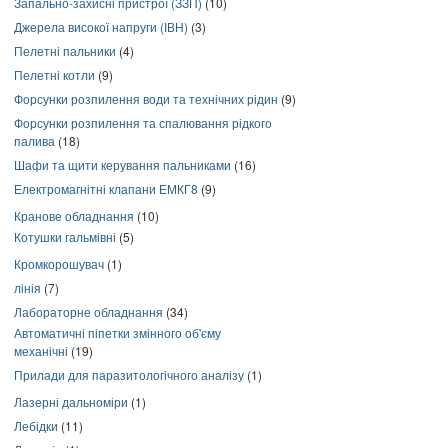
Запально-захисні пристрої (ЗЗП)
(10)
Джерела високої напруги (ІВН)
(3)
Пелетні пальники
(4)
Пелетні котли
(9)
Форсунки розпилення води та технічних рідин
(9)
Форсунки розпилення та спалювання рідкого
палива
(18)
Шафи та щити керування пальниками
(16)
Електромагнітні клапани ЕМКГ8
(9)
Кранове обладнання
(10)
Котушки гальмівні
(5)
Кромкорошувач
(1)
лінія
(7)
Лабораторне обладнання
(34)
Автоматичні піпетки змінного об'єму
механічні
(19)
Прилади для паразитологічного аналізу
(1)
Лазерні дальноміри
(1)
Лебідки
(11)