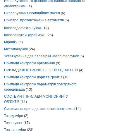
Випробування та діагностика силових кабелів та
діелектриків
(31)
Випробування ізоляційних масел
(6)
Пристрої провантаження автоматів
(5)
Кабеледефектошукачі
(12)
Кабелешукачі (приймачі)
(26)
Мірники
(6)
Металошукачі
(24)
Устаткування для перевірки насос-форсунок
(5)
Прилади контролю армування
(9)
ПРИЛАДИ КОНТРОЛЮ БЕТОНУ І ЦЕМЕНТІВ
(4)
Прилади контролю доріг та ґрунтів
(10)
Прилади контролю параметрів повітряного
середовища
(13)
СИСТЕМИ І ПРИЛАДИ МОНІТОРИНГУ
ОБ'ЄКТІВ
(11)
Системи та прилади теплового контролю
(14)
Твердоміри
(2)
Течешукачі
(17)
Товщиноміри
(23)