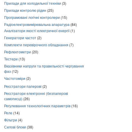
Прилади для холодильної техніки
(3)
Прилади контролю рідин
(25)
Програмовані логічні контролери
(15)
Радіоелектровимірювальна апаратура
(84)
Аналізатори якості електричної енергії
(1)
Генератори частот
(2)
Комплекти перевірочного обладнання
(7)
Рефлектометри
(20)
Тестери
(13)
Вказівники напруги та правильності чергування
фаз
(12)
Частотоміри
(2)
Реєстратори паперові
(2)
Реєстратори електронні (безпаперові
самописці)
(26)
Регулювання технологічних параметрів
(16)
Реле
(14)
Фільтри
(4)
Силові блоки
(38)