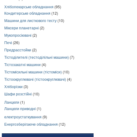
Хлібопекарське обладнання
(95)
Кондитерське обладнання
(12)
Машини для листкового тесту
(10)
Міксери планетарні
(2)
Мукопросіювачі
(2)
Печі
(26)
Предрасстойки
(2)
Тістоділителі (тестоділільні машини)
(7)
Тістозакатні машини
(4)
Тістомісильні машини (тістоміси)
(10)
Тістоокруглювачі (тістоокруглювачі)
(4)
Хліборізки
(3)
Шафи розстійні
(10)
Ланцюги
(1)
Ланцюги приводні
(1)
електроустаткування
(9)
Енергозберігаюче обладнання
(12)