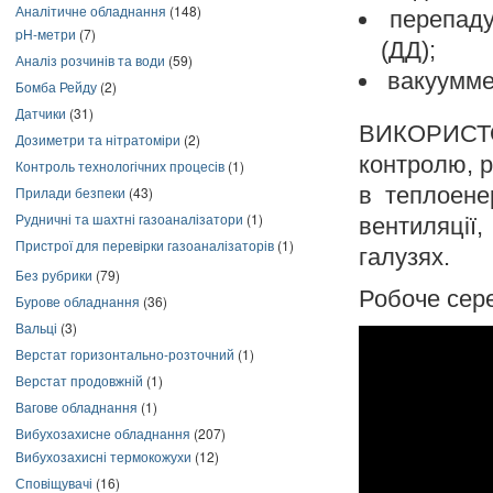
Аналітичне обладнання
(148)
перепаду 
pH-метри
(7)
(ДД);
Аналіз розчинів та води
(59)
вакууммет
Бомба Рейду
(2)
Датчики
(31)
ВИКОРИСТО
Дозиметри та нітратоміри
(2)
контролю, 
Контроль технологічних процесів
(1)
в теплоене
Прилади безпеки
(43)
Рудничні та шахтні газоаналізатори
(1)
вентиляції
Пристрої для перевірки газоаналізаторів
(1)
галузях.
Без рубрики
(79)
Робоче сере
Бурове обладнання
(36)
Вальці
(3)
Верстат горизонтально-розточний
(1)
Верстат продовжній
(1)
Вагове обладнання
(1)
Вибухозахисне обладнання
(207)
Вибухозахисні термокожухи
(12)
Сповіщувачі
(16)