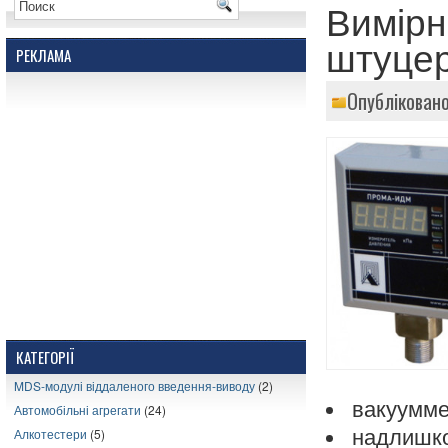
Вимірн
штуцер
РЕКЛАМА
Опубліковано
КАТЕГОРІЇ
MDS-модулі віддаленого введення-виводу
(2)
вакууммет
Автомобільні агрегати
(24)
Алкотестери
(5)
надлишков