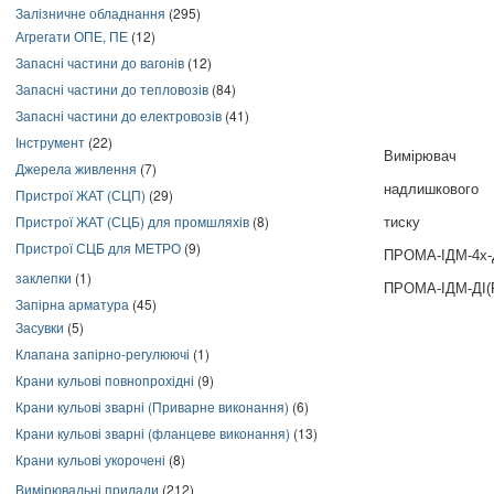
Залізничне обладнання
(295)
Агрегати ОПЕ, ПЕ
(12)
Запасні частини до вагонів
(12)
Запасні частини до тепловозів
(84)
Запасні частини до електровозів
(41)
Інструмент
(22)
Вимірювач
Джерела живлення
(7)
надлишкового
Пристрої ЖАТ (СЦП)
(29)
Пристрої ЖАТ (СЦБ) для промшляхів
(8)
тиску
Пристрої СЦБ для МЕТРО
(9)
ПРОМА-ІДМ-4х-Д
заклепки
(1)
ПРОМА-ІДМ-ДІ(
Запірна арматура
(45)
Засувки
(5)
Клапана запірно-регулюючі
(1)
Крани кульові повнопрохідні
(9)
Крани кульові зварні (Приварне виконання)
(6)
Крани кульові зварні (фланцеве виконання)
(13)
Крани кульові укорочені
(8)
Вимірювальні прилади
(212)