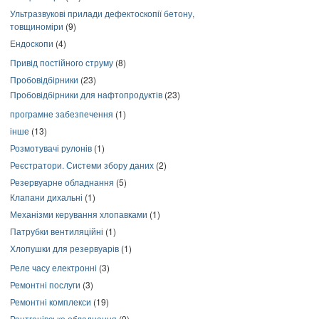
Ультразвукові прилади дефектоскопії бетону,
товщиноміри
(9)
Ендоскопи
(4)
Привід постійного струму
(8)
Пробовідбірники
(23)
Пробовідбірники для нафтопродуктів
(23)
програмне забезпечення
(1)
інше
(13)
Розмотувачі рулонів
(1)
Реєстратори. Системи збору даних
(2)
Резервуарне обладнання
(5)
Клапани дихальні
(1)
Механізми керування хлопавками
(1)
Патрубки вентиляційні
(1)
Хлопушки для резервуарів
(1)
Реле часу електронні
(3)
Ремонтні послуги
(3)
Ремонтні комплекси
(19)
Рентгенівське обладнання
(9)