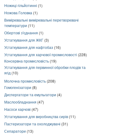
Ножиці гільйотинні
(1)
Ножова Головка
(1)
Вимірювальні вимірювальні перетворювачі
температури
(11)
Обертові з'єднання
(1)
Устаткування для ЖКГ
(3)
Устаткування для нафтобаз
(16)
Устаткування для харчової промисловості
(228)
Консервна промисловість
(19)
Устаткування для первинної обробки плодів та
ягід
(10)
Молочна промисловість
(208)
Гомогенізатори
(8)
Диспергатори та емульгатори
(4)
Маслообладнання
(47)
Насоси харчові
(47)
Устаткування для виробництва сирів
(11)
Пастеризатори та охолоджувачі
(31)
Сепаратори
(13)