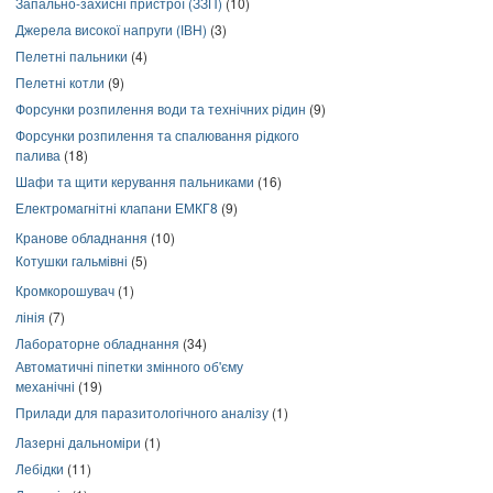
Запально-захисні пристрої (ЗЗП)
(10)
Джерела високої напруги (ІВН)
(3)
Пелетні пальники
(4)
Пелетні котли
(9)
Форсунки розпилення води та технічних рідин
(9)
Форсунки розпилення та спалювання рідкого
палива
(18)
Шафи та щити керування пальниками
(16)
Електромагнітні клапани ЕМКГ8
(9)
Кранове обладнання
(10)
Котушки гальмівні
(5)
Кромкорошувач
(1)
лінія
(7)
Лабораторне обладнання
(34)
Автоматичні піпетки змінного об'єму
механічні
(19)
Прилади для паразитологічного аналізу
(1)
Лазерні дальноміри
(1)
Лебідки
(11)