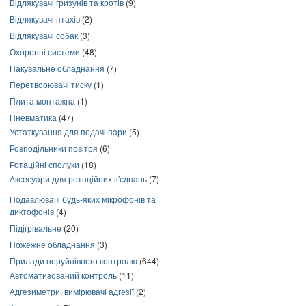
Відлякувачі гризунів та кротів
(9)
Відлякувачі птахів
(2)
Відлякувачі собак
(3)
Охоронні системи
(48)
Пакувальне обладнання
(7)
Перетворювачі тиску
(1)
Плита монтажна
(1)
Пневматика
(47)
Устаткування для подачі пари
(5)
Розподільники повітря
(6)
Ротаційні сполуки
(18)
Аксесуари для ротаційних з'єднань
(7)
Подавлювачі будь-яких мікрофонів та
диктофонів
(4)
Підігрівальне
(20)
Пожежне обладнання
(3)
Прилади неруйнівного контролю
(644)
Автоматизований контроль
(11)
Адгезиметри, вимірювачі адгезії
(2)