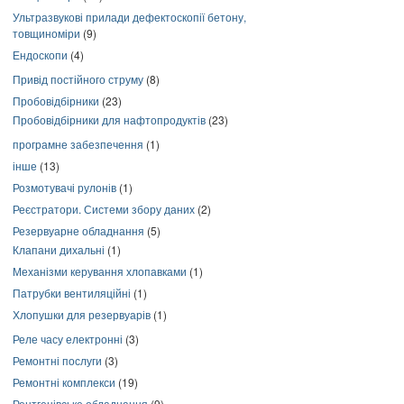
Ультразвукові прилади дефектоскопії бетону,
товщиноміри
(9)
Ендоскопи
(4)
Привід постійного струму
(8)
Пробовідбірники
(23)
Пробовідбірники для нафтопродуктів
(23)
програмне забезпечення
(1)
інше
(13)
Розмотувачі рулонів
(1)
Реєстратори. Системи збору даних
(2)
Резервуарне обладнання
(5)
Клапани дихальні
(1)
Механізми керування хлопавками
(1)
Патрубки вентиляційні
(1)
Хлопушки для резервуарів
(1)
Реле часу електронні
(3)
Ремонтні послуги
(3)
Ремонтні комплекси
(19)
Рентгенівське обладнання
(9)