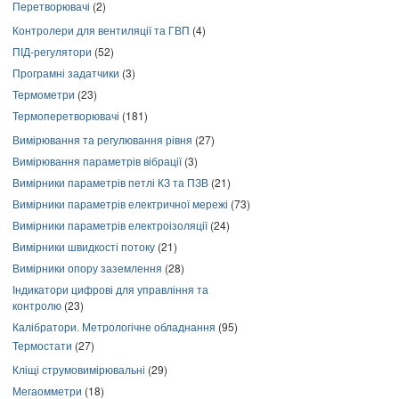
Перетворювачі
(2)
Контролери для вентиляції та ГВП
(4)
ПІД-регулятори
(52)
Програмні задатчики
(3)
Термометри
(23)
Термоперетворювачі
(181)
Вимірювання та регулювання рівня
(27)
Вимірювання параметрів вібрації
(3)
Вимірники параметрів петлі КЗ та ПЗВ
(21)
Вимірники параметрів електричної мережі
(73)
Вимірники параметрів електроізоляції
(24)
Вимірники швидкості потоку
(21)
Вимірники опору заземлення
(28)
Індикатори цифрові для управління та
контролю
(23)
Калібратори. Метрологічне обладнання
(95)
Термостати
(27)
Кліщі струмовимірювальні
(29)
Мегаомметри
(18)