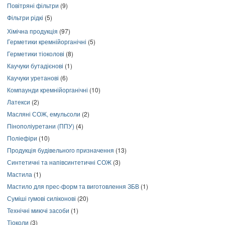
Повітряні фільтри
(9)
Фільтри рідкі
(5)
Хімічна продукція
(97)
Герметики кремнійорганічні
(5)
Герметики тіоколові
(8)
Каучуки бутадієнові
(1)
Каучуки уретанові
(6)
Компаунди кремнійорганічні
(10)
Латекси
(2)
Масляні СОЖ, емульсоли
(2)
Пінополіуретани (ППУ)
(4)
Поліефіри
(10)
Продукція будівельного призначення
(13)
Синтетичні та напівсинтетичні СОЖ
(3)
Мастила
(1)
Мастило для прес-форм та виготовлення ЗБВ
(1)
Суміші гумові силіконові
(20)
Технічні миючі засоби
(1)
Тіоколи
(3)