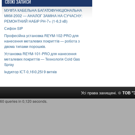
СВІЖІ ЗАПИСИ
МУФТА КАБЕЛЬНА БАГАТОФУНКЦІОНАЛЬНА
МКМ-2002 — АНАЛОГ ЗАМІНА НА СУЧАСНУ:
РЕМОНТНИЙ НАБІР РН-7+ (1-6,3 кВ)
Сифон SIP
Професійна установка REYM-102-PRO для
нанесення металевих покриттів — робота з
двома типами порошків.
Установка REYM-101-PRO для нанесення
металевих покриттів — Технологія Cold Gas
Spray
Індуктор ІСТ-0,16\0,25І 9 витків
Усі права захищені. ©
ТОВ 
60 queries in 0,120 seconds.