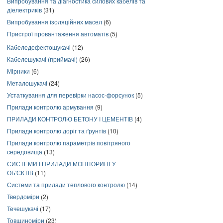
Випробування та діагностика силових кабелів та
діелектриків
(31)
Випробування ізоляційних масел
(6)
Пристрої провантаження автоматів
(5)
Кабеледефектошукачі
(12)
Кабелешукачі (приймачі)
(26)
Мірники
(6)
Металошукачі
(24)
Устаткування для перевірки насос-форсунок
(5)
Прилади контролю армування
(9)
ПРИЛАДИ КОНТРОЛЮ БЕТОНУ І ЦЕМЕНТІВ
(4)
Прилади контролю доріг та ґрунтів
(10)
Прилади контролю параметрів повітряного
середовища
(13)
СИСТЕМИ І ПРИЛАДИ МОНІТОРИНГУ
ОБ'ЄКТІВ
(11)
Системи та прилади теплового контролю
(14)
Твердоміри
(2)
Течешукачі
(17)
Товщиноміри
(23)