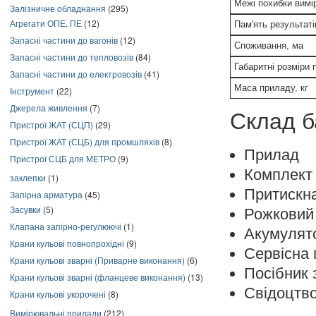
Межі похибки вим
Залізничне обладнання
(295)
Агрегати ОПЕ, ПЕ
(12)
Пам'ять результаті
Запасні частини до вагонів
(12)
Споживання, ма
Запасні частини до тепловозів
(84)
Габаритні розміри
Запасні частини до електровозів
(41)
Маса приладу, кг
Інструмент
(22)
Джерела живлення
(7)
Склад б
Пристрої ЖАТ (СЦП)
(29)
Пристрої ЖАТ (СЦБ) для промшляхів
(8)
Прилад
Пристрої СЦБ для МЕТРО
(9)
Комплект 
заклепки
(1)
Притискн
Запірна арматура
(45)
Засувки
(5)
Рожковий
Клапана запірно-регулюючі
(1)
Акумулят
Крани кульові повнопрохідні
(9)
Сервісна 
Крани кульові зварні (Приварне виконання)
(6)
Посібник 
Крани кульові зварні (фланцеве виконання)
(13)
Свідоцтво
Крани кульові укорочені
(8)
Вимірювальні прилади
(212)