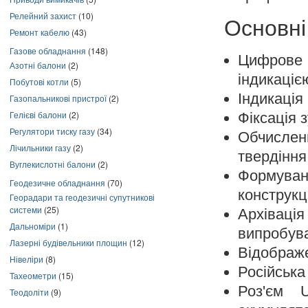
Релейний захист
(10)
Основні
Ремонт кабелю
(43)
Газове обладнання
(148)
Цифрове 
Азотні балони
(2)
індикаціє
Побутові котли
(5)
Індикація
Газопальникові пристрої
(2)
Гелієві балони
(2)
Фіксація 
Регулятори тиску газу
(34)
Обчисленн
Лічильники газу
(2)
твердіння
Вуглекислотні балони
(2)
Формува
Геодезичне обладнання
(70)
конструкц
Георадари та геодезичні супутникові
системи
(25)
Архіваці
Дальноміри
(1)
випробува
Лазерні будівельники площин
(12)
Відображе
Нівеліри
(8)
Російська
Тахеометри
(15)
Роз'єм 
Теодоліти
(9)