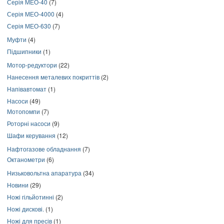
Серія МЕО-40
(7)
Серія МЕО-4000
(4)
Серія МЕО-630
(7)
Муфти
(4)
Підшипники
(1)
Мотор-редуктори
(22)
Нанесення металевих покриттів
(2)
Напівавтомат
(1)
Насоси
(49)
Мотопомпи
(7)
Роторні насоси
(9)
Шафи керування
(12)
Нафтогазове обладнання
(7)
Октанометри
(6)
Низьковольтна апаратура
(34)
Новини
(29)
Ножі гільйотинні
(2)
Ножі дискові.
(1)
Ножі для пресів
(1)