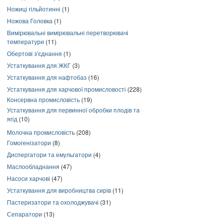
Ножиці гільйотинні
(1)
Ножова Головка
(1)
Вимірювальні вимірювальні перетворювачі
температури
(11)
Обертові з'єднання
(1)
Устаткування для ЖКГ
(3)
Устаткування для нафтобаз
(16)
Устаткування для харчової промисловості
(228)
Консервна промисловість
(19)
Устаткування для первинної обробки плодів та
ягід
(10)
Молочна промисловість
(208)
Гомогенізатори
(8)
Диспергатори та емульгатори
(4)
Маслообладнання
(47)
Насоси харчові
(47)
Устаткування для виробництва сирів
(11)
Пастеризатори та охолоджувачі
(31)
Сепаратори
(13)