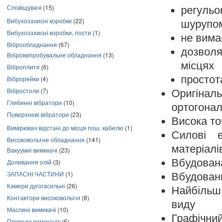
Сповіщувачі
(15)
регульо
Вибухозахисні коробки
(22)
шурупо
Вибухозахисні коробки, пости
(1)
не вима
Віброобладнання
(67)
дозвол
Вібровипробувальне обладнання
(13)
місцях
Віброплити
(6)
простота
Віброрейки
(4)
Вібростоли
(7)
Оригінал
Глибинні вібратори
(10)
ортогонал
Поверхневі вібратори
(23)
Висока то
Вимірювач відстані до місця пош. кабелю
(1)
Силові 
Високовольтне обладнання
(141)
матеріалі
Вакуумні вимикачі
(23)
Вбудована
Доливання олій
(3)
ЗАПАСНІ ЧАСТИНИ
(1)
Вбудовани
Камери дугогасильні
(26)
Найбільш 
Контактори високовольтні
(8)
виду
Масляні вимикачі
(10)
Графічний
Приводи вимикачів
(5)