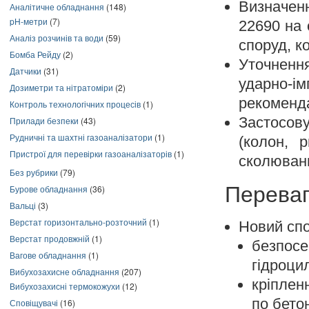
Визначен
Аналітичне обладнання
(148)
pH-метри
(7)
22690 на 
Аналіз розчинів та води
(59)
споруд, к
Бомба Рейду
(2)
Уточненн
Датчики
(31)
ударно-ім
Дозиметри та нітратоміри
(2)
рекоменд
Контроль технологічних процесів
(1)
Застосову
Прилади безпеки
(43)
Рудничні та шахтні газоаналізатори
(1)
(колон, 
Пристрої для перевірки газоаналізаторів
(1)
сколюван
Без рубрики
(79)
Перева
Бурове обладнання
(36)
Вальці
(3)
Верстат горизонтально-розточний
(1)
Новий спо
Верстат продовжній
(1)
безпосе
Вагове обладнання
(1)
гідроци
Вибухозахисне обладнання
(207)
кріплен
Вибухозахисні термокожухи
(12)
по бето
Сповіщувачі
(16)