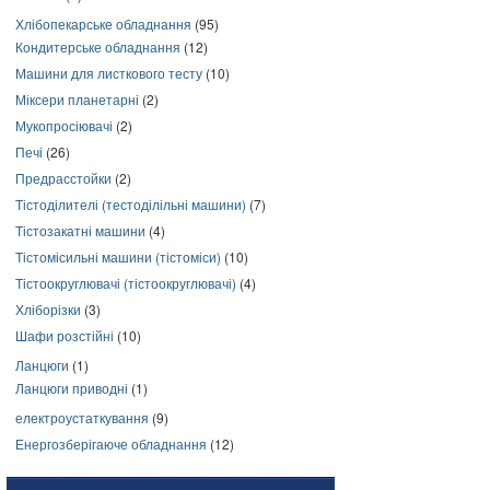
Хлібопекарське обладнання
(95)
Кондитерське обладнання
(12)
Машини для листкового тесту
(10)
Міксери планетарні
(2)
Мукопросіювачі
(2)
Печі
(26)
Предрасстойки
(2)
Тістоділителі (тестоділільні машини)
(7)
Тістозакатні машини
(4)
Тістомісильні машини (тістоміси)
(10)
Тістоокруглювачі (тістоокруглювачі)
(4)
Хліборізки
(3)
Шафи розстійні
(10)
Ланцюги
(1)
Ланцюги приводні
(1)
електроустаткування
(9)
Енергозберігаюче обладнання
(12)