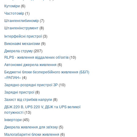
Кутоміри
(6)
Частотомір
(1)
Штангенглибиномір
(7)
Штангенінструмент
(8)
Інтерфейсні пристрої
(3)
Виконавчі механізми
(9)
Джерела струму
(207)
RLPS - живлення віддалених об'єктів
(10)
Автономні джерела живлення
(6)
Бюджетні блоки безперебійного живлення (ББП)
«РАПАН»
(4)
Зарядно-розрядні пристрої ЗР
(10)
Зарядні пристрої
(8)
Захист від стрибків напруги
(8)
ДБЖ 220 В, UPS 220 V, ДБЖ та UPS великої
потужності
(13)
Інвертори
(45)
Джерела живлення для зв'язку
(5)
Малогабаритні блоки живлення
(6)