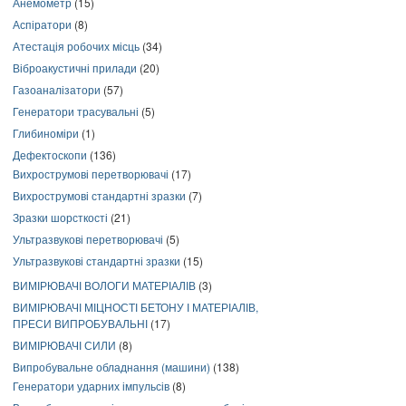
Анемометр
(15)
Аспіратори
(8)
Атестація робочих місць
(34)
Віброакустичні прилади
(20)
Газоаналізатори
(57)
Генератори трасувальні
(5)
Глибиноміри
(1)
Дефектоскопи
(136)
Вихрострумові перетворювачі
(17)
Вихрострумові стандартні зразки
(7)
Зразки шорсткості
(21)
Ультразвукові перетворювачі
(5)
Ультразвукові стандартні зразки
(15)
ВИМІРЮВАЧІ ВОЛОГИ МАТЕРІАЛІВ
(3)
ВИМІРЮВАЧІ МІЦНОСТІ БЕТОНУ І МАТЕРІАЛІВ,
ПРЕСИ ВИПРОБУВАЛЬНІ
(17)
ВИМІРЮВАЧІ СИЛИ
(8)
Випробувальне обладнання (машини)
(138)
Генератори ударних імпульсів
(8)