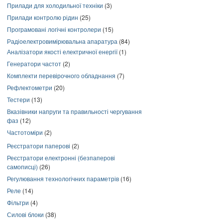
Прилади для холодильної техніки
(3)
Прилади контролю рідин
(25)
Програмовані логічні контролери
(15)
Радіоелектровимірювальна апаратура
(84)
Аналізатори якості електричної енергії
(1)
Генератори частот
(2)
Комплекти перевірочного обладнання
(7)
Рефлектометри
(20)
Тестери
(13)
Вказівники напруги та правильності чергування
фаз
(12)
Частотоміри
(2)
Реєстратори паперові
(2)
Реєстратори електронні (безпаперові
самописці)
(26)
Регулювання технологічних параметрів
(16)
Реле
(14)
Фільтри
(4)
Силові блоки
(38)