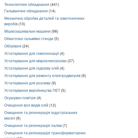
Технологічне обладнання
(441)
Гальванічне обладнання
(14)
Механічна обробка деталей та гумотехнічних
виробів
(10)
Мішкозашивальні машини
(98)
Обкаточно-гальмівні стенди
(5)
Обігрівачі
(24)
Устаткування для гомогенізації
(4)
Устаткування для мікроелектроніки
(37)
Устаткування для підігріву олій
(4)
Устаткування для ремонту електродвигунів
(9)
Устаткування для розливу
(9)
Устаткування виробництва ПЕТ
(5)
Осушувач повітря
(4)
Очищення всіх видів олій
(12)
Очищення та регенерація індустріальних
масел
(6)
Очищення та регенерація палив
(7)
Очищення та регенерація трансформаторних