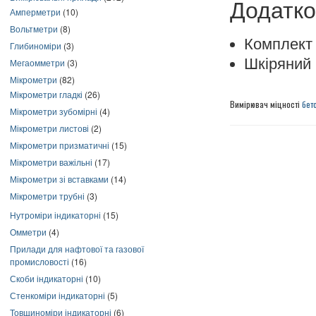
Додатко
Амперметри
(10)
Вольтметри
(8)
Комплект 
Глибиноміри
(3)
Шкіряний
Мегаомметри
(3)
Мікрометри
(82)
Мікрометри гладкі
(26)
Вимірювач міцності
бет
Мікрометри зубомірні
(4)
Мікрометри листові
(2)
Мікрометри призматичні
(15)
Мікрометри важільні
(17)
Мікрометри зі вставками
(14)
Мікрометри трубні
(3)
Нутроміри індикаторні
(15)
Омметри
(4)
Прилади для нафтової та газової
промисловості
(16)
Скоби індикаторні
(10)
Стенкоміри індикаторні
(5)
Товщиноміри індикаторні
(6)