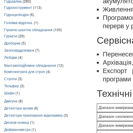
акумулято
Гідравліка
(280)
Гідроінструмент
(113)
Живлення
Гідроциліндри
(6)
Програмо
Головка відрізна.
(1)
перерв у 
Гірничо-шахтне обладнання
(100)
Гуркати
(29)
Сервісн
Дробарки
(5)
Залізовідділювачі
(7)
Перенесен
Лебідки
(4)
Архівація
Вантажопідйомне обладнання
(12)
Експорт 
Комплектуючі для строп
(4)
програми
Стропи
(3)
Тельфер
(3)
Технічн
Шафи
(1)
Двигуни
(8)
Детектори жучків
(6)
Діапазон вимірюва
Детектори прихованих відеокамер
(3)
Діапазон сколюючо
Дискові ножиці
(1)
Діапазон вимірюва
Дифманометри
(1)