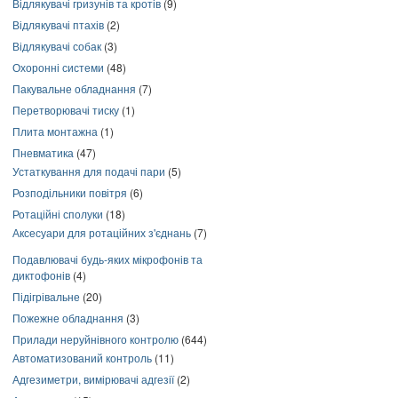
Відлякувачі гризунів та кротів
(9)
Відлякувачі птахів
(2)
Відлякувачі собак
(3)
Охоронні системи
(48)
Пакувальне обладнання
(7)
Перетворювачі тиску
(1)
Плита монтажна
(1)
Пневматика
(47)
Устаткування для подачі пари
(5)
Розподільники повітря
(6)
Ротаційні сполуки
(18)
Аксесуари для ротаційних з'єднань
(7)
Подавлювачі будь-яких мікрофонів та
диктофонів
(4)
Підігрівальне
(20)
Пожежне обладнання
(3)
Прилади неруйнівного контролю
(644)
Автоматизований контроль
(11)
Адгезиметри, вимірювачі адгезії
(2)