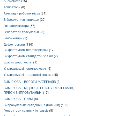
Анемометр
(15)
Аспіратори
(8)
Атестація робочих місць
(34)
Віброакустичні прилади
(20)
Газоаналізатори
(57)
Генератори трасувальні
(5)
Глибиноміри
(1)
Дефектоскопи
(136)
Вихрострумові перетворювачі
(17)
Вихрострумові стандартні зразки
(7)
Зразки шорсткості
(21)
Ультразвукові перетворювачі
(5)
Ультразвукові стандартні зразки
(15)
ВИМІРЮВАЧІ ВОЛОГИ МАТЕРІАЛІВ
(3)
ВИМІРЮВАЧІ МІЦНОСТІ БЕТОНУ І МАТЕРІАЛІВ,
ПРЕСИ ВИПРОБУВАЛЬНІ
(17)
ВИМІРЮВАЧІ СИЛИ
(8)
Випробувальне обладнання (машини)
(138)
Генератори ударних імпульсів
(8)