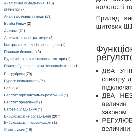
Аналітичне обладнання
(148)
вологості т
pH-метри
(7)
Аналіз розчинів та води
(59)
Прилад вип
Бомба Рейду
(2)
щитових Щ1
Датчики
(31)
Дозиметри та нітратоміри
(2)
Контроль технологічних процесів
(1)
Функці
Прилади безпеки
(43)
регуля
Рудничні та шахтні газоаналізатори
(1)
Пристрої для перевірки газоаналізаторів
(1)
ДВА УНІ
Без рубрики
(79)
спектру д
Бурове обладнання
(36)
підключат
Вальці
(3)
ДВА НЕЗ
Верстат горизонтально-розточний
(1)
Верстат продовжній
(1)
величин 
Вагове обладнання
(1)
законом
Вибухозахисне обладнання
(207)
РЕГУЛЮВ
Вибухозахисні термокожухи
(12)
величини 
Сповіщувачі
(16)