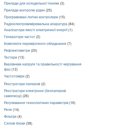
Прилади для холодильної техніки
(3)
Прилади контролю рідин
(25)
Програмовані логічні контролери
(15)
Радіоелектровимірювальна апаратура
(84)
Аналізатори якості електричної енергії
(1)
Генератори частот
(2)
Комплекти перевірочного обладнання
(7)
Рефлектометри
(20)
Тестери
(13)
Вказівники напруги та правильності чергування
фаз
(12)
Частотоміри
(2)
Реєстратори паперові
(2)
Реєстратори електронні (безпаперові
самописці)
(26)
Регулювання технологічних параметрів
(16)
Реле
(14)
Фільтри
(4)
Силові блоки
(38)