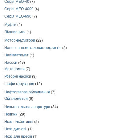
Серія МЕО-40
(7)
Серія МЕО-4000
(4)
Серія МЕО-630
(7)
Муфти
(4)
Підшипники
(1)
Мотор-редуктори
(22)
Нанесення металевих покриттів
(2)
Напівавтомат
(1)
Насоси
(49)
Мотопомпи
(7)
Роторні насоси
(9)
Шафи керування
(12)
Нафтогазове обладнання
(7)
Октанометри
(6)
Низьковольтна апаратура
(34)
Новини
(29)
Ножі гільйотинні
(2)
Ножі дискові.
(1)
Ножі для пресів
(1)