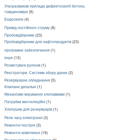
Ультразвукові прилади дефектоскопії бетону,
товщиноміри
(9)
Ендоскопи
(4)
Привід постійного струму
(8)
Пробовідбірники
(23)
Пробовідбірники для нафтопродуктів
(23)
програмне забезпечення
(1)
інше
(13)
Розмотувачі рулонів
(1)
Реєстратори. Системи збору даних
(2)
Резервуарне обладнання
(5)
Клапани дихальні
(1)
Механізми керування хлопавками
(1)
Патрубки вентиляційні
(1)
Хлопушки для резервуарів
(1)
Реле часу електронні
(3)
Ремонтні послуги
(3)
Ремонтні комплекси
(19)
Рентгенівське обладнання
(9)