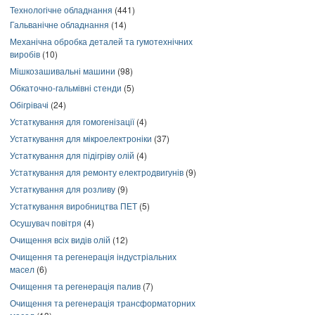
Технологічне обладнання
(441)
Гальванічне обладнання
(14)
Механічна обробка деталей та гумотехнічних
виробів
(10)
Мішкозашивальні машини
(98)
Обкаточно-гальмівні стенди
(5)
Обігрівачі
(24)
Устаткування для гомогенізації
(4)
Устаткування для мікроелектроніки
(37)
Устаткування для підігріву олій
(4)
Устаткування для ремонту електродвигунів
(9)
Устаткування для розливу
(9)
Устаткування виробництва ПЕТ
(5)
Осушувач повітря
(4)
Очищення всіх видів олій
(12)
Очищення та регенерація індустріальних
масел
(6)
Очищення та регенерація палив
(7)
Очищення та регенерація трансформаторних