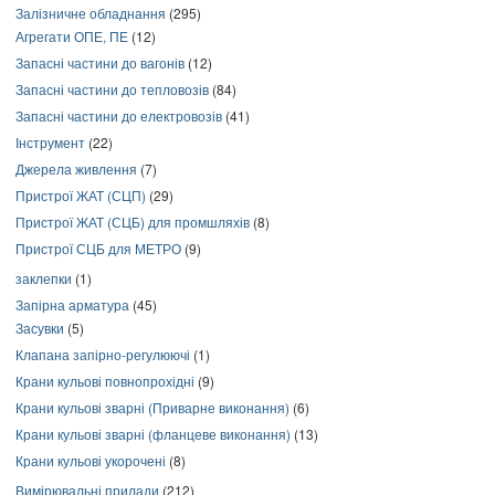
Залізничне обладнання
(295)
Агрегати ОПЕ, ПЕ
(12)
Запасні частини до вагонів
(12)
Запасні частини до тепловозів
(84)
Запасні частини до електровозів
(41)
Інструмент
(22)
Джерела живлення
(7)
Пристрої ЖАТ (СЦП)
(29)
Пристрої ЖАТ (СЦБ) для промшляхів
(8)
Пристрої СЦБ для МЕТРО
(9)
заклепки
(1)
Запірна арматура
(45)
Засувки
(5)
Клапана запірно-регулюючі
(1)
Крани кульові повнопрохідні
(9)
Крани кульові зварні (Приварне виконання)
(6)
Крани кульові зварні (фланцеве виконання)
(13)
Крани кульові укорочені
(8)
Вимірювальні прилади
(212)