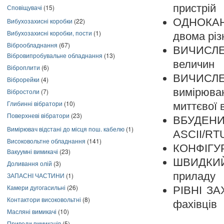
пристрій
Сповіщувачі
(15)
ОДНОКА
Вибухозахисні коробки
(22)
Вибухозахисні коробки, пости
(1)
двома різ
Віброобладнання
(67)
ВИЧИСЛЕ
Вібровипробувальне обладнання
(13)
величин
Віброплити
(6)
ВИЧИСЛ
Віброрейки
(4)
вимірюв
Вібростоли
(7)
Глибинні вібратори
(10)
миттєвої 
Поверхневі вібратори
(23)
ВБУДЕНИ
Вимірювач відстані до місця пош. кабелю
(1)
ASCII/RTU
Високовольтне обладнання
(141)
КОНФІГУР
Вакуумні вимикачі
(23)
ШВИДКИЙ
Доливання олій
(3)
приладу
ЗАПАСНІ ЧАСТИНИ
(1)
Камери дугогасильні
(26)
РІВНІ З
Контактори високовольтні
(8)
фахівців
Масляні вимикачі
(10)
Приводи вимикачів
(5)