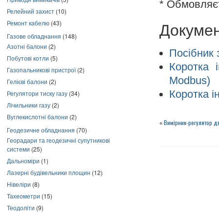
* Обмовляє
Релейний захист
(10)
Ремонт кабелю
(43)
Докумен
Газове обладнання
(148)
Азотні балони
(2)
Посібник 
Побутові котли
(5)
Коротка 
Газопальникові пристрої
(2)
Modbus)
Гелієві балони
(2)
Коротка і
Регулятори тиску газу
(34)
Лічильники газу
(2)
Вуглекислотні балони
(2)
«
Вимірник-регулятор 
Геодезичне обладнання
(70)
Георадари та геодезичні супутникові
системи
(25)
Дальноміри
(1)
Лазерні будівельники площин
(12)
Нівеліри
(8)
Тахеометри
(15)
Теодоліти
(9)