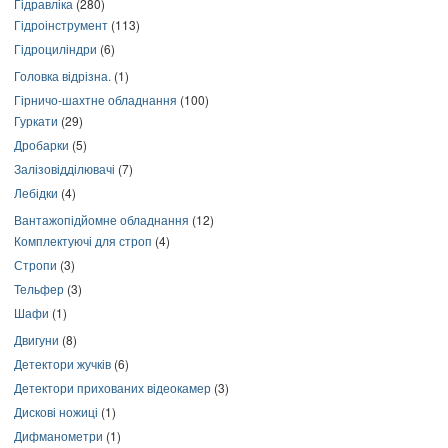
Гідравліка
(280)
Гідроінструмент
(113)
Гідроциліндри
(6)
Головка відрізна.
(1)
Гірничо-шахтне обладнання
(100)
Гуркати
(29)
Дробарки
(5)
Залізовідділювачі
(7)
Лебідки
(4)
Вантажопідйомне обладнання
(12)
Комплектуючі для строп
(4)
Стропи
(3)
Тельфер
(3)
Шафи
(1)
Двигуни
(8)
Детектори жучків
(6)
Детектори прихованих відеокамер
(3)
Дискові ножиці
(1)
Дифманометри
(1)