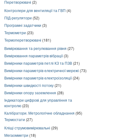
Перетворювачі
(2)
Контролери для вентиляції та ГВП
(4)
ПІД-регулятори
(52)
Програмні задатчики
(3)
Термометри
(23)
Термоперетворювачі
(181)
Вимірювання та регулювання рівня
(27)
Вимірювання параметрів вібрації
(3)
Вимірники параметрів петлі КЗ та ПЗВ
(21)
Вимірники параметрів електричної мережі
(73)
Вимірники параметрів електроізоляції
(24)
Вимірники швидкості потоку
(21)
Вимірники опору заземлення
(28)
Індикатори цифрові для управління та
контролю
(23)
Калібратори. Метрологічне обладнання
(95)
Термостати
(27)
Кліщі струмовимірювальні
(29)
Мегаомметри
(18)