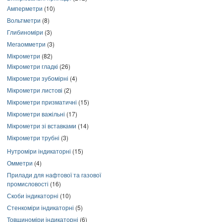
Амперметри
(10)
Вольтметри
(8)
Глибиноміри
(3)
Мегаомметри
(3)
Мікрометри
(82)
Мікрометри гладкі
(26)
Мікрометри зубомірні
(4)
Мікрометри листові
(2)
Мікрометри призматичні
(15)
Мікрометри важільні
(17)
Мікрометри зі вставками
(14)
Мікрометри трубні
(3)
Нутроміри індикаторні
(15)
Омметри
(4)
Прилади для нафтової та газової
промисловості
(16)
Скоби індикаторні
(10)
Стенкоміри індикаторні
(5)
Товщиноміри індикаторні
(6)