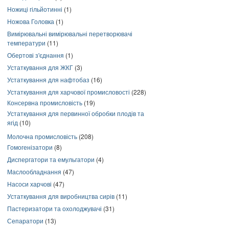
Ножиці гільйотинні
(1)
Ножова Головка
(1)
Вимірювальні вимірювальні перетворювачі
температури
(11)
Обертові з'єднання
(1)
Устаткування для ЖКГ
(3)
Устаткування для нафтобаз
(16)
Устаткування для харчової промисловості
(228)
Консервна промисловість
(19)
Устаткування для первинної обробки плодів та
ягід
(10)
Молочна промисловість
(208)
Гомогенізатори
(8)
Диспергатори та емульгатори
(4)
Маслообладнання
(47)
Насоси харчові
(47)
Устаткування для виробництва сирів
(11)
Пастеризатори та охолоджувачі
(31)
Сепаратори
(13)