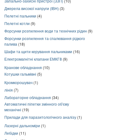
Запально-захисні пристрої (ЗЗП)
(10)
Джерела високої напруги (ІВН)
(3)
Пелетні пальники
(4)
Пелетні котли
(9)
Форсунки розпилення води та технічних рідин
(9)
Форсунки розпилення та спалювання рідкого
палива
(18)
Шафи та щити керування пальниками
(16)
Електромагнітні клапани ЕМКГ8
(9)
Кранове обладнання
(10)
Котушки гальмівні
(5)
Кромкорошувач
(1)
лінія
(7)
Лабораторне обладнання
(34)
Автоматичні піпетки змінного об'єму
механічні
(19)
Прилади для паразитологічного аналізу
(1)
Лазерні дальноміри
(1)
Лебідки
(11)