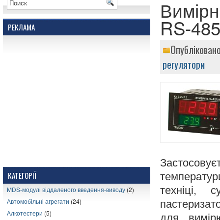
Вимірн
RS-48
РЕКЛАМА
Опубліковано
регулятори
Застосовує
КАТЕГОРІЇ
температур
техніці, 
MDS-модулі віддаленого введення-виводу
(2)
Автомобільні агрегати
(24)
пастеризат
Алкотестери
(5)
для вимірю