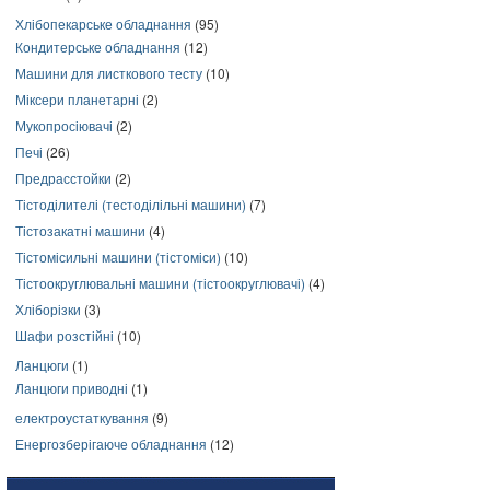
Хлібопекарське обладнання
(95)
Кондитерське обладнання
(12)
Машини для листкового тесту
(10)
Міксери планетарні
(2)
Мукопросіювачі
(2)
Печі
(26)
Предрасстойки
(2)
Тістоділителі (тестоділільні машини)
(7)
Тістозакатні машини
(4)
Тістомісильні машини (тістоміси)
(10)
Тістоокруглювальні машини (тістоокруглювачі)
(4)
Хліборізки
(3)
Шафи розстійні
(10)
Ланцюги
(1)
Ланцюги приводні
(1)
електроустаткування
(9)
Енергозберігаюче обладнання
(12)