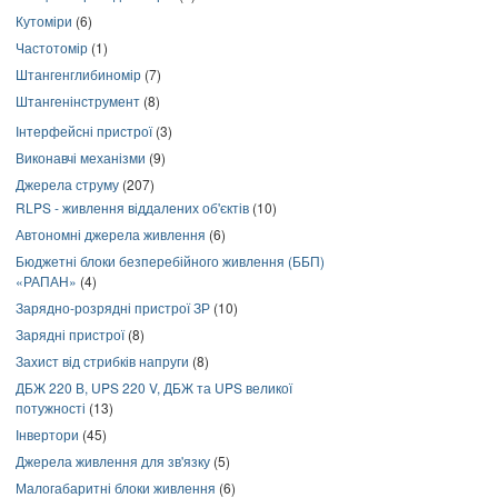
Кутоміри
(6)
Частотомір
(1)
Штангенглибиномір
(7)
Штангенінструмент
(8)
Інтерфейсні пристрої
(3)
Виконавчі механізми
(9)
Джерела струму
(207)
RLPS - живлення віддалених об'єктів
(10)
Автономні джерела живлення
(6)
Бюджетні блоки безперебійного живлення (ББП)
«РАПАН»
(4)
Зарядно-розрядні пристрої ЗР
(10)
Зарядні пристрої
(8)
Захист від стрибків напруги
(8)
ДБЖ 220 В, UPS 220 V, ДБЖ та UPS великої
потужності
(13)
Інвертори
(45)
Джерела живлення для зв'язку
(5)
Малогабаритні блоки живлення
(6)