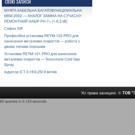
СВІЖІ ЗАПИСИ
МУФТА КАБЕЛЬНА БАГАТОФУНКЦІОНАЛЬНА
МКМ-2002 — АНАЛОГ ЗАМІНА НА СУЧАСНУ:
РЕМОНТНИЙ НАБІР РН-7+ (1-6,3 кВ)
Сифон SIP
Професійна установка REYM-102-PRO для
нанесення металевих покриттів — робота з
двома типами порошків.
Установка REYM-101-PRO для нанесення
металевих покриттів — Технологія Cold Gas
Spray
Індуктор ІСТ-0,16\0,25І 9 витків
Усі права захищені. ©
ТОВ 
60 queries in 0,123 seconds.