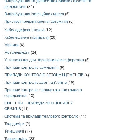
Випробування та діагностика силових кабелів та
діелектриків
(31)
Випробування ізоляційних масел
(6)
Пристрої провантаження автоматів
(5)
Кабеледефектошукачі
(12)
Кабелешукачі (приймачі)
(26)
Мірники
(6)
Металошукачі
(24)
Устаткування для перевірки насос-форсунок
(5)
Прилади контролю армування
(9)
ПРИЛАДИ КОНТРОЛЮ БЕТОНУ І ЦЕМЕНТІВ
(4)
Прилади контролю доріг та ґрунтів
(10)
Прилади контролю параметрів повітряного
середовища
(13)
СИСТЕМИ І ПРИЛАДИ МОНІТОРИНГУ
ОБ'ЄКТІВ
(11)
Системи та прилади теплового контролю
(14)
Твердоміри
(2)
Течешукачі
(17)
Товщиноміри
(23)