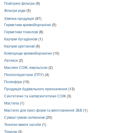
Повітряні фільтри
(9)
Фільтри рідкі
(5)
Хімічна продукція
(97)
Герметики кремнійорганічні
(5)
Герметики тіоколові
(8)
Каучуки бутадієнові
(1)
Каучуки уретанові
(6)
Компаунди кремнійорганічні
(10)
Латекси
(2)
Масляні СОЖ, емульсоли
(2)
Пінополіуретани (ППУ)
(4)
Поліефіри
(10)
Продукція будівельного призначення
(13)
Синтетичні та напівсинтетичні СОЖ
(3)
Мастила
(1)
Мастило для прес-форм та виготовлення ЗБВ
(1)
Суміші гумові силіконові
(20)
Технічні миючі засоби
(1)
Тіоколи
(3)