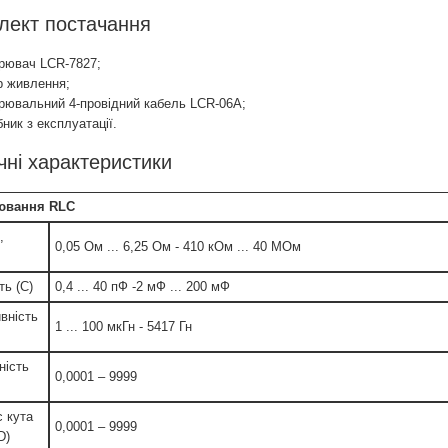
лект постачання
рювач LCR-7827;
 живлення;
рювальний 4-провідний кабель LCR-06A;
бник з експлуатації.
чні характеристики
ювання RLC
,
0,05 Ом ... 6,25 Ом - 410 кОм ... 40 МОм
ть (C)
0,4 ... 40 пФ -2 мФ ... 200 мФ
ивність
1 ... 100 мкГн - 5417 Гн
ність
0,0001 – 9999
с кута
0,0001 – 9999
D)