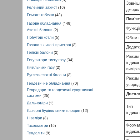
Зовніш
Релейний захист
(10)
джере
Ремонт кабелю
(43)
Пам'ят
Газове обладнання
(148)
Функції
Азотні балони
(2)
Побутові котли
(5)
Об'єм п
Газопальникові пристрої
(2)
Додатк
Гелієві балони
(2)
Режим
Регулятори тиску газу
(34)
індикац
Лічильники газу
(2)
вимірів
Вуглекислотні балони
(2)
Режим
Геодезичне обладнання
(70)
усеред
Георадари та геодезичні супутникові
Диспл
системи
(25)
Дальноміри
(1)
Тип
Лазерні будівельники площин
(12)
індика
Нівеліри
(8)
Тахеометри
(15)
Форма
індикац
Теодоліти
(9)