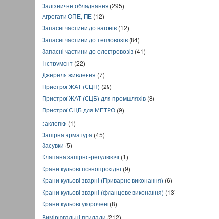
Залізничне обладнання
(295)
Агрегати ОПЕ, ПЕ
(12)
Запасні частини до вагонів
(12)
Запасні частини до тепловозів
(84)
Запасні частини до електровозів
(41)
Інструмент
(22)
Джерела живлення
(7)
Пристрої ЖАТ (СЦП)
(29)
Пристрої ЖАТ (СЦБ) для промшляхів
(8)
Пристрої СЦБ для МЕТРО
(9)
заклепки
(1)
Запірна арматура
(45)
Засувки
(5)
Клапана запірно-регулюючі
(1)
Крани кульові повнопрохідні
(9)
Крани кульові зварні (Приварне виконання)
(6)
Крани кульові зварні (фланцеве виконання)
(13)
Крани кульові укорочені
(8)
Вимірювальні прилади
(212)