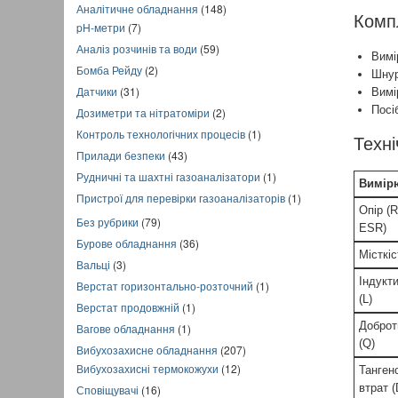
Аналітичне обладнання
(148)
Комп
pH-метри
(7)
Аналіз розчинів та води
(59)
Вимі
Бомба Рейду
(2)
Шнур
Датчики
(31)
Вимі
Посі
Дозиметри та нітратоміри
(2)
Контроль технологічних процесів
(1)
Техні
Прилади безпеки
(43)
Рудничні та шахтні газоаналізатори
(1)
Вимір
Пристрої для перевірки газоаналізаторів
(1)
Опір (R
Без рубрики
(79)
ESR)
Бурове обладнання
(36)
Місткіс
Вальці
(3)
Індукт
Верстат горизонтально-розточний
(1)
(L)
Верстат продовжній
(1)
Доброт
Вагове обладнання
(1)
(Q)
Вибухозахисне обладнання
(207)
Вибухозахисні термокожухи
(12)
Танген
втрат (
Сповіщувачі
(16)