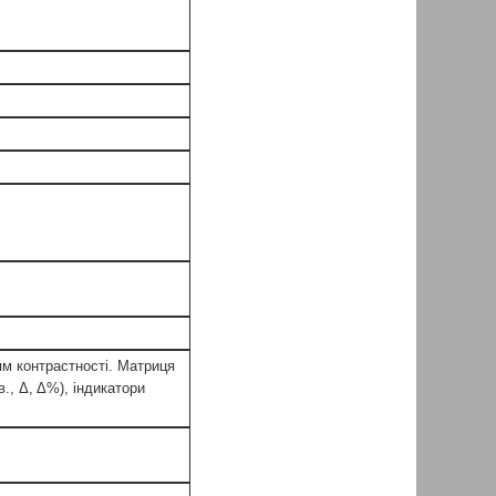
ям контрастності. Матриця
в., Δ, Δ%), індикатори