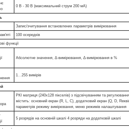
нє
0 В - 30 В (максимальний струм 200 мА)
ло
ь
Запис/зчитування встановлених параметрів вимірювання
ам'яті
100 осередків
ові функції
ії
Абсолютне значення, Δ-вимірювання, Δ-вимірювання в %
1…255 вимірів
нення
ей
РКІ матриця (240х128 пікселів) з підсвічуванням та регулюванн
містить: основний екран (R, L, C), додатковий екран (Q, D, Rекві
тора
параметрів режиму вимірювання, меню режимів налаштування
т
5 розрядів на основній шкалі 4 розряди на додатковій шкалі
ії