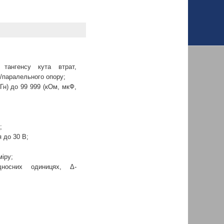
, тангенсу кута втрат,
о/паралельного опору;
мГн) до 99 999 (кОм, мкФ,
;
 до 30 В;
міру;
носних одиницях, Δ-