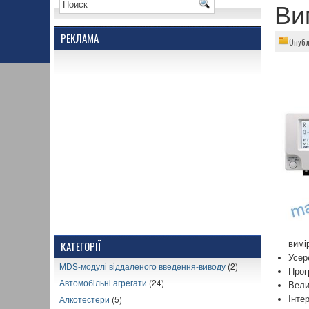
Ви
РЕКЛАМА
Опубл
вимі
КАТЕГОРІЇ
Усер
MDS-модулі віддаленого введення-виводу
(2)
Прог
Автомобільні агрегати
(24)
Вели
Алкотестери
(5)
Інте