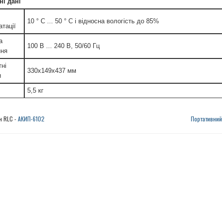
ні дані
10 ° С ... 50 ° С і відносна вологість до 85%
атації
а
100 В ... 240 В, 50/60 Гц
ння
тні
330х149х437 мм
и
5,5 кг
ч RLC -
АКИП-6102
Портативний