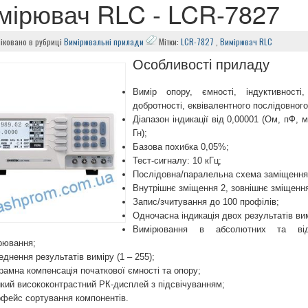
мірювач RLC - LCR-7827
іковано в рубриці
Вимірювальні прилади
Мітки:
LCR-7827
,
Вимірювач RLC
Особливості приладу
Вимір опору, ємності, індуктивності
добротності, еквівалентного послідовног
Діапазон індикації від 0,00001 (Ом, пФ, 
Гн);
Базова похибка 0,05%;
Тест-сигналу: 10 кГц;
Послідовна/паралельна схема заміщення
Внутрішнє зміщення 2, зовнішнє зміщення
Запис/зчитування до 100 профілів;
Одночасна індикація двох результатів ви
Вимірювання в абсолютних та від
рювання;
еднення результатів виміру (1 – 255);
рамна компенсація початкової ємності та опору;
кий висококонтрастний РК-дисплей з підсвічуванням;
рфейс сортування компонентів.