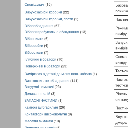
Сповіщувачі
(15)
Базова
похибк
Вибухозахисні коробки
(22)
Вибухозахисні коробки, пости
(1)
Час ви
Віброобладнання
(67)
Режим
Вібровипробувальне обладнання
(13)
виміру
Віброплити
(6)
Запуск
Віброрейки
(4)
вимірів
Вібростоли
(7)
Схема
Глибинні вібратори
(10)
виміру
Поверхневі вібратори
(23)
Тест-с
Вимірювач відстані до місця пош. кабелю
(1)
Частот
Високовольтне обладнання
(141)
тест-с
Вакуумні вимикачі
(23)
Доливання олій
(3)
Рівень 
сигнал
ЗАПАСНІ ЧАСТИНИ
(1)
Камери дугогасильні
(26)
Постій
Контактори високовольтні
(8)
Внутрі
Масляні вимикачі
(10)
джере
Приводи вимикачів
(5)