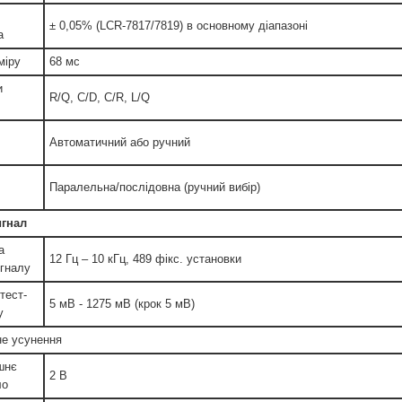
± 0,05% (LCR-7817/7819) в основному діапазоні
а
міру
68 мс
и
R/Q, C/D, C/R, L/Q
Автоматичний або ручний
Паралельна/послідовна (ручний вибір)
игнал
а
12 Гц – 10 кГц, 489 фікс. установки
игналу
тест-
5 мВ - 1275 мВ (крок 5 мВ)
у
не усунення
шнє
2 В
ло