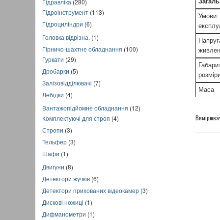
Загаль
Гідравліка
(280)
Гідроінструмент
(113)
Умови
Гідроциліндри
(6)
експлу
Головка відрізна.
(1)
Напруг
Гірничо-шахтне обладнання
(100)
живле
Гуркати
(29)
Габари
Дробарки
(5)
розмір
Залізовідділювачі
(7)
Маса
Лебідки
(4)
Вантажопідйомне обладнання
(12)
Вимірюва
Комплектуючі для строп
(4)
Стропи
(3)
Тельфер
(3)
Шафи
(1)
Двигуни
(8)
Детектори жучків
(6)
Детектори прихованих відеокамер
(3)
Дискові ножиці
(1)
Дифманометри
(1)