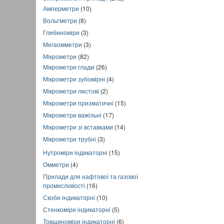
Амперметри
(10)
Вольтметри
(8)
Глибиноміри
(3)
Мегаомметри
(3)
Мікрометри
(82)
Мікрометри гладкі
(26)
Мікрометри зубомірні
(4)
Мікрометри листові
(2)
Мікрометри призматичні
(15)
Мікрометри важільні
(17)
Мікрометри зі вставками
(14)
Мікрометри трубні
(3)
Нутроміри індикаторні
(15)
Омметри
(4)
Прилади для нафтової та газової
промисловості
(16)
Скоби індикаторні
(10)
Стенкоміри індикаторні
(5)
Товщиноміри індикаторні
(6)