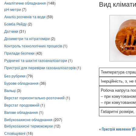
Аналітичне обладнання
(148)
Вид клімати
pH-метри
(7)
Аналіз розчинів та води
(59)
Бомба Рейду
(2)
Датчики
(31)
Дозиметри та нітратоміри
(2)
Контроль технологічних процесів
(1)
Прилади безпеки
(43)
Рудничні та шахтні газоаналізатори
(1)
Пристрої для перевірки газоаналізаторів
(1)
Температура спрац
Без рубрики
(79)
Інерційність, з, не
Бурове обладнання
(36)
Вальці
(3)
Робоча напруга пос
– при комутованом
Верстат горизонтально-розточний
(1)
– при комутованом
Верстат продовжній
(1)
Габаритні розміри,
Вагове обладнання
(1)
Вибухозахисне обладнання
(207)
Вибухозахисні термокожухи
(12)
«
Пристрій живлення УП-
Сповіщувачі
(16)