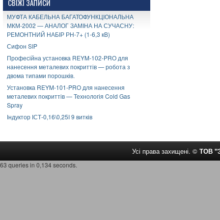
СВІЖІ ЗАПИСИ
МУФТА КАБЕЛЬНА БАГАТОФУНКЦІОНАЛЬНА
МКМ-2002 — АНАЛОГ ЗАМІНА НА СУЧАСНУ:
РЕМОНТНИЙ НАБІР РН-7+ (1-6,3 кВ)
Сифон SIP
Професійна установка REYM-102-PRO для
нанесення металевих покриттів — робота з
двома типами порошків.
Установка REYM-101-PRO для нанесення
металевих покриттів — Технологія Cold Gas
Spray
Індуктор ІСТ-0,16\0,25І 9 витків
Усі права захищені. ©
ТОВ 
63 queries in 0,134 seconds.