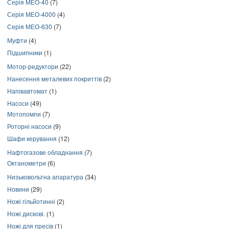
Серія МЕО-40
(7)
Серія МЕО-4000
(4)
Серія МЕО-630
(7)
Муфти
(4)
Підшипники
(1)
Мотор-редуктори
(22)
Нанесення металевих покриттів
(2)
Напівавтомат
(1)
Насоси
(49)
Мотопомпи
(7)
Роторні насоси
(9)
Шафи керування
(12)
Нафтогазове обладнання
(7)
Октанометри
(6)
Низьковольтна апаратура
(34)
Новини
(29)
Ножі гільйотинні
(2)
Ножі дискові.
(1)
Ножі для пресів
(1)