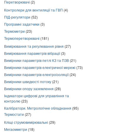
Перетворювачі
(2)
Контролери для вентиляції та ГВП
(4)
ПІД-регулятори
(52)
Програмні задатчики
(3)
Термометри
(23)
Термоперетворювачі
(181)
Вимірювання та регулювання рівня
(27)
Вимірювання параметрів вібрації
(3)
Вимірники параметрів петлі КЗ та ПЗВ
(21)
Вимірники параметрів електричної мережі
(73)
Вимірники параметрів електроізоляції
(24)
Вимірники швидкості потоку
(21)
Вимірники опору заземлення
(28)
Індикатори цифрові для управління та
контролю
(23)
Калібратори. Метрологічне обладнання
(95)
Термостати
(27)
Кліщі струмовимірювальні
(29)
Мегаомметри
(18)