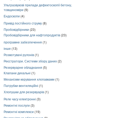
Ультразвукові прилади дефектоскопії бетону,
товщиноміри
(9)
Ендоскопи
(4)
Привід постійного струму
(8)
Пробовідбірники
(23)
Пробовідбірники для нафтопродуктів
(23)
програмне забезпечення
(1)
інше
(13)
Розмотувачі рулонів
(1)
Реєстратори. Системи збору даних
(2)
Резервуарне обладнання
(5)
Клапани дихальні
(1)
Механізми керування хлопавками
(1)
Патрубки вентиляційні
(1)
Хлопушки для резервуарів
(1)
Реле часу електронні
(3)
Ремонтні послуги
(3)
Ремонтні комплекси
(19)
Рентгенівське обладнання
(9)