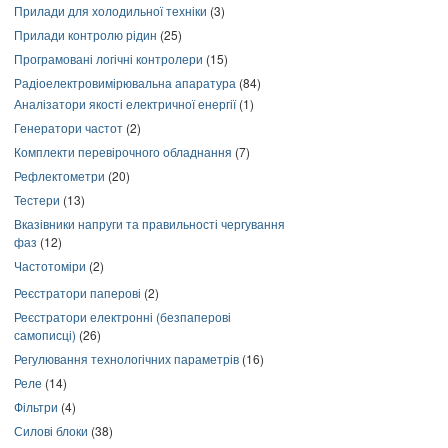
Прилади для холодильної техніки
(3)
Прилади контролю рідин
(25)
Програмовані логічні контролери
(15)
Радіоелектровимірювальна апаратура
(84)
Аналізатори якості електричної енергії
(1)
Генератори частот
(2)
Комплекти перевірочного обладнання
(7)
Рефлектометри
(20)
Тестери
(13)
Вказівники напруги та правильності чергування
фаз
(12)
Частотоміри
(2)
Реєстратори паперові
(2)
Реєстратори електронні (безпаперові
самописці)
(26)
Регулювання технологічних параметрів
(16)
Реле
(14)
Фільтри
(4)
Силові блоки
(38)