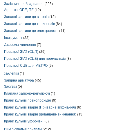
Залізничне обладнання
(295)
Агрегати ОПЕ, ПЕ
(12)
Запасні частини до вагонів
(12)
Запасні частини до тепловозів
(84)
Запасні частини до електровозів
(41)
Інструмент
(22)
Джерела живлення
(7)
Пристрої ЖАТ (СЦП)
(29)
Пристрої ЖАТ (СЦБ) для промшляхів
(8)
Пристрої СЦБ для МЕТРО
(9)
заклепки
(1)
Запірна арматура
(45)
Засувки
(5)
Клапана запірно-регулюючі
(1)
Крани кульові повнопрохідні
(9)
Крани кульові зварні (Приварне виконання)
(6)
Крани кульові зварні (фланцеве виконання)
(13)
Крани кульові укорочені
(8)
Вимірювальні прилади
(212)