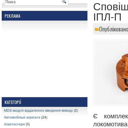
Сповіщ
ІПЛ-П
РЕКЛАМА
Опубліковано
КАТЕГОРІЇ
MDS-модулі віддаленого введення-виводу
(2)
Є комплек
Автомобільні агрегати
(24)
локомотива
Алкотестери
(5)