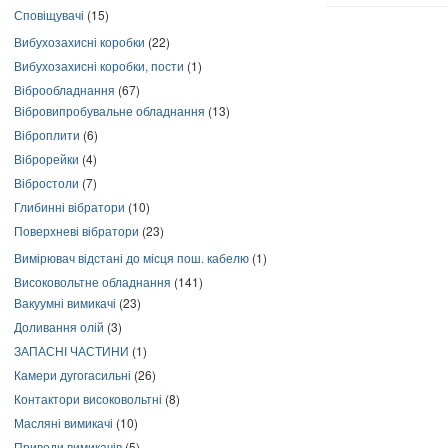
Сповіщувачі
(15)
Вибухозахисні коробки
(22)
Вибухозахисні коробки, пости
(1)
Віброобладнання
(67)
Вібровипробувальне обладнання
(13)
Віброплити
(6)
Віброрейки
(4)
Вібростоли
(7)
Глибинні вібратори
(10)
Поверхневі вібратори
(23)
Вимірювач відстані до місця пош. кабелю
(1)
Високовольтне обладнання
(141)
Вакуумні вимикачі
(23)
Доливання олій
(3)
ЗАПАСНІ ЧАСТИНИ
(1)
Камери дугогасильні
(26)
Контактори високовольтні
(8)
Масляні вимикачі
(10)
Приводи вимикачів
(5)