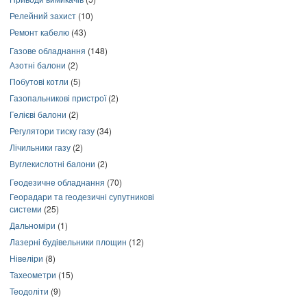
Релейний захист
(10)
Ремонт кабелю
(43)
Газове обладнання
(148)
Азотні балони
(2)
Побутові котли
(5)
Газопальникові пристрої
(2)
Гелієві балони
(2)
Регулятори тиску газу
(34)
Лічильники газу
(2)
Вуглекислотні балони
(2)
Геодезичне обладнання
(70)
Георадари та геодезичні супутникові
системи
(25)
Дальноміри
(1)
Лазерні будівельники площин
(12)
Нівеліри
(8)
Тахеометри
(15)
Теодоліти
(9)