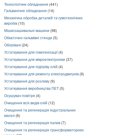
Технологічне обладнання
(441)
Гальванічне обладнання
(14)
Механічна обробка деталей та гумотехнічних
виробів
(10)
Мішкозашивальні машини
(98)
Обкаточно-гальмівні стенди
(5)
Обігрівачі
(24)
Устаткування для гомогенізації
(4)
Устаткування для мікроелектроніки
(37)
Устаткування для підігріву олій
(4)
Устаткування для ремонту електродвигунів
(9)
Устаткування для розливу
(9)
Устаткування виробництва ПЕТ
(5)
Осушувач повітря
(4)
Очищення всіх видів олій
(12)
Очищення та регенерація індустріальних
масел
(6)
Очищення та регенерація палив
(7)
Очищення та регенерація трансформаторних