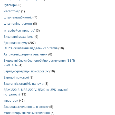
Кутоміри
(6)
Частотомір
(1)
Штангенглибиномір
(7)
Штангенінструмент
(8)
Інтерфейсні пристрої
(3)
Виконавчі механізми
(9)
Джерела струму
(207)
RLPS - живлення віддалених об'єктів
(10)
Автономні джерела живлення
(6)
Бюджетні блоки безперебійного живлення (ББП)
«РАПАН»
(4)
Зарядно-розрядні пристрої ЗР
(10)
Зарядні пристрої
(8)
Захист від стрибків напруги
(8)
ДБЖ 220 В, UPS 220 V, ДБЖ та UPS великої
потужності
(13)
Інвертори
(45)
Джерела живлення для зв'язку
(5)
Малогабаритні блоки живлення
(6)