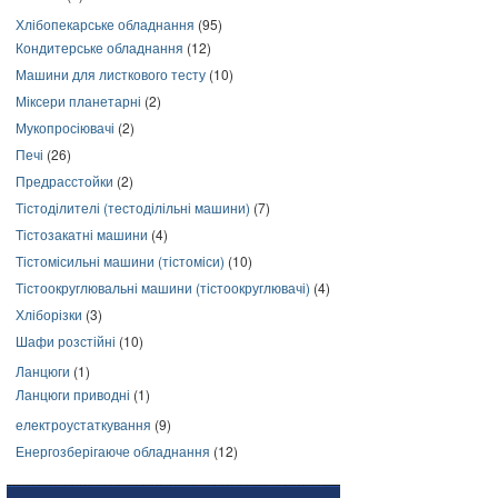
Хлібопекарське обладнання
(95)
Кондитерське обладнання
(12)
Машини для листкового тесту
(10)
Міксери планетарні
(2)
Мукопросіювачі
(2)
Печі
(26)
Предрасстойки
(2)
Тістоділителі (тестоділільні машини)
(7)
Тістозакатні машини
(4)
Тістомісильні машини (тістоміси)
(10)
Тістоокруглювальні машини (тістоокруглювачі)
(4)
Хліборізки
(3)
Шафи розстійні
(10)
Ланцюги
(1)
Ланцюги приводні
(1)
електроустаткування
(9)
Енергозберігаюче обладнання
(12)