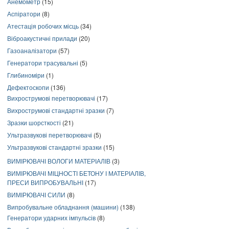
Анемометр
(15)
Аспіратори
(8)
Атестація робочих місць
(34)
Віброакустичні прилади
(20)
Газоаналізатори
(57)
Генератори трасувальні
(5)
Глибиноміри
(1)
Дефектоскопи
(136)
Вихрострумові перетворювачі
(17)
Вихрострумові стандартні зразки
(7)
Зразки шорсткості
(21)
Ультразвукові перетворювачі
(5)
Ультразвукові стандартні зразки
(15)
ВИМІРЮВАЧІ ВОЛОГИ МАТЕРІАЛІВ
(3)
ВИМІРЮВАЧІ МІЦНОСТІ БЕТОНУ І МАТЕРІАЛІВ,
ПРЕСИ ВИПРОБУВАЛЬНІ
(17)
ВИМІРЮВАЧІ СИЛИ
(8)
Випробувальне обладнання (машини)
(138)
Генератори ударних імпульсів
(8)