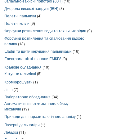
Запально-захисні пристрої (ЗЗП)
(10)
Джерела високої напруги (ІВН)
(3)
Пелетні пальники
(4)
Пелетні котли
(9)
Форсунки розпилення води та технічних рідин
(9)
Форсунки розпилення та спалювання рідкого
палива
(18)
Шафи та щити керування пальниками
(16)
Електромагнітні клапани ЕМКГ8
(9)
Кранове обладнання
(10)
Котушки гальмівні
(5)
Кромкорошувач
(1)
лінія
(7)
Лабораторне обладнання
(34)
Автоматичні піпетки змінного об'єму
механічні
(19)
Прилади для паразитологічного аналізу
(1)
Лазерні дальноміри
(1)
Лебідки
(11)