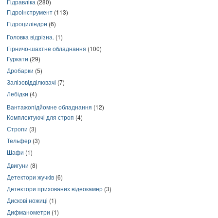
Гідравліка
(280)
Гідроінструмент
(113)
Гідроциліндри
(6)
Головка відрізна.
(1)
Гірничо-шахтне обладнання
(100)
Гуркати
(29)
Дробарки
(5)
Залізовідділювачі
(7)
Лебідки
(4)
Вантажопідйомне обладнання
(12)
Комплектуючі для строп
(4)
Стропи
(3)
Тельфер
(3)
Шафи
(1)
Двигуни
(8)
Детектори жучків
(6)
Детектори прихованих відеокамер
(3)
Дискові ножиці
(1)
Дифманометри
(1)