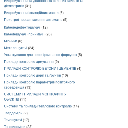
Випробування та діагностика силових кабелів та
діелектриків
(31)
Випробування ізоляційних масел
(6)
Пристрої провантаження автоматів
(5)
Кабеледефектошукачі
(12)
Кабелешукачі (приймачі)
(26)
Мірники
(6)
Металошукачі
(24)
Устаткування для перевірки насос-форсунок
(5)
Прилади контролю армування
(9)
ПРИЛАДИ КОНТРОЛЮ БЕТОНУ І ЦЕМЕНТІВ
(4)
Прилади контролю доріг та ґрунтів
(10)
Прилади контролю параметрів повітряного
середовища
(13)
СИСТЕМИ І ПРИЛАДИ МОНІТОРИНГУ
ОБ'ЄКТІВ
(11)
Системи та прилади теплового контролю
(14)
Твердоміри
(2)
Течешукачі
(17)
Товщиноміри
(23)