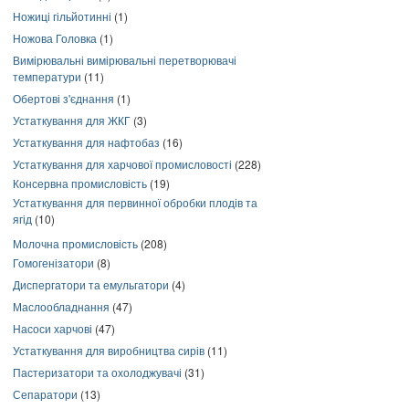
Ножиці гільйотинні
(1)
Ножова Головка
(1)
Вимірювальні вимірювальні перетворювачі
температури
(11)
Обертові з'єднання
(1)
Устаткування для ЖКГ
(3)
Устаткування для нафтобаз
(16)
Устаткування для харчової промисловості
(228)
Консервна промисловість
(19)
Устаткування для первинної обробки плодів та
ягід
(10)
Молочна промисловість
(208)
Гомогенізатори
(8)
Диспергатори та емульгатори
(4)
Маслообладнання
(47)
Насоси харчові
(47)
Устаткування для виробництва сирів
(11)
Пастеризатори та охолоджувачі
(31)
Сепаратори
(13)