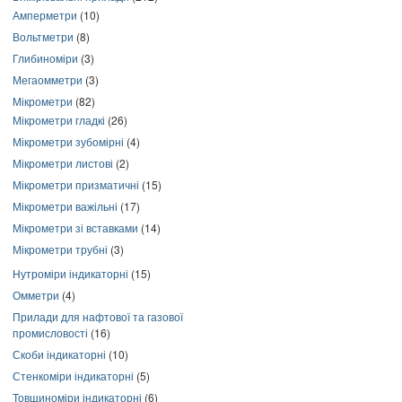
Амперметри
(10)
Вольтметри
(8)
Глибиноміри
(3)
Мегаомметри
(3)
Мікрометри
(82)
Мікрометри гладкі
(26)
Мікрометри зубомірні
(4)
Мікрометри листові
(2)
Мікрометри призматичні
(15)
Мікрометри важільні
(17)
Мікрометри зі вставками
(14)
Мікрометри трубні
(3)
Нутроміри індикаторні
(15)
Омметри
(4)
Прилади для нафтової та газової
промисловості
(16)
Скоби індикаторні
(10)
Стенкоміри індикаторні
(5)
Товщиноміри індикаторні
(6)