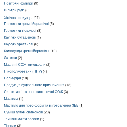
Повітряні фільтри
(9)
Фільтри рідкі
(5)
Хімічна продукція
(97)
Герметики кремнійорганічні
(5)
Герметики тіоколові
(8)
Каучуки бутадієнові
(1)
Каучуки уретанові
(6)
Компаунди кремнійорганічні
(10)
Латекси
(2)
Масляні СОЖ, емульсоли
(2)
Пінополіуретани (ППУ)
(4)
Поліефіри
(10)
Продукція будівельного призначення
(13)
Синтетичні та напівсинтетичні СОЖ
(3)
Мастила
(1)
Мастило для прес-форм та виготовлення ЗБВ
(1)
Суміші гумові силіконові
(20)
Технічні миючі засоби
(1)
Тіоколи
(3)