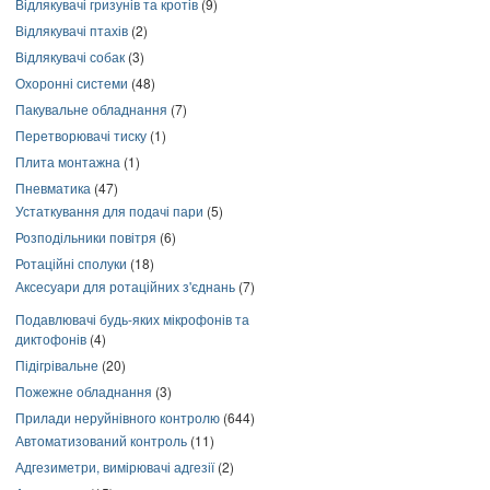
Відлякувачі гризунів та кротів
(9)
Відлякувачі птахів
(2)
Відлякувачі собак
(3)
Охоронні системи
(48)
Пакувальне обладнання
(7)
Перетворювачі тиску
(1)
Плита монтажна
(1)
Пневматика
(47)
Устаткування для подачі пари
(5)
Розподільники повітря
(6)
Ротаційні сполуки
(18)
Аксесуари для ротаційних з'єднань
(7)
Подавлювачі будь-яких мікрофонів та
диктофонів
(4)
Підігрівальне
(20)
Пожежне обладнання
(3)
Прилади неруйнівного контролю
(644)
Автоматизований контроль
(11)
Адгезиметри, вимірювачі адгезії
(2)