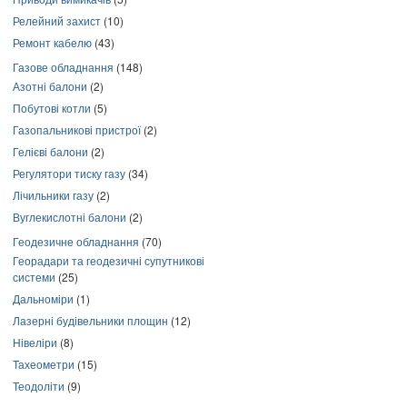
Релейний захист
(10)
Ремонт кабелю
(43)
Газове обладнання
(148)
Азотні балони
(2)
Побутові котли
(5)
Газопальникові пристрої
(2)
Гелієві балони
(2)
Регулятори тиску газу
(34)
Лічильники газу
(2)
Вуглекислотні балони
(2)
Геодезичне обладнання
(70)
Георадари та геодезичні супутникові
системи
(25)
Дальноміри
(1)
Лазерні будівельники площин
(12)
Нівеліри
(8)
Тахеометри
(15)
Теодоліти
(9)