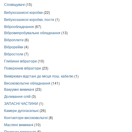
Сповіщувачі
(15)
Вибухозахисні коробки
(22)
Вибухозахисні коробки, пости
(1)
Віброобладнання
(67)
Вібровипробувальне обладнання
(13)
Віброплити
(6)
Віброрейки
(4)
Вібростоли
(7)
Глибинні вібратори
(10)
Поверхневі вібратори
(23)
Вимірювач відстані до місця пош. кабелю
(1)
Високовольтне обладнання
(141)
Вакуумні вимикачі
(23)
Доливання олій
(3)
ЗАПАСНІ ЧАСТИНИ
(1)
Камери дугогасильні
(26)
Контактори високовольтні
(8)
Масляні вимикачі
(10)
Приводи вимикачів
(5)