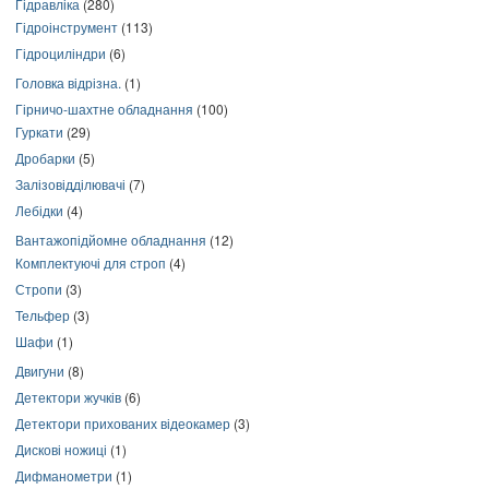
Гідравліка
(280)
Гідроінструмент
(113)
Гідроциліндри
(6)
Головка відрізна.
(1)
Гірничо-шахтне обладнання
(100)
Гуркати
(29)
Дробарки
(5)
Залізовідділювачі
(7)
Лебідки
(4)
Вантажопідйомне обладнання
(12)
Комплектуючі для строп
(4)
Стропи
(3)
Тельфер
(3)
Шафи
(1)
Двигуни
(8)
Детектори жучків
(6)
Детектори прихованих відеокамер
(3)
Дискові ножиці
(1)
Дифманометри
(1)