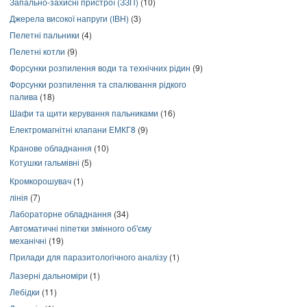
Запально-захисні пристрої (ЗЗП)
(10)
Джерела високої напруги (ІВН)
(3)
Пелетні пальники
(4)
Пелетні котли
(9)
Форсунки розпилення води та технічних рідин
(9)
Форсунки розпилення та спалювання рідкого
палива
(18)
Шафи та щити керування пальниками
(16)
Електромагнітні клапани ЕМКГ8
(9)
Кранове обладнання
(10)
Котушки гальмівні
(5)
Кромкорошувач
(1)
лінія
(7)
Лабораторне обладнання
(34)
Автоматичні піпетки змінного об'єму
механічні
(19)
Прилади для паразитологічного аналізу
(1)
Лазерні дальноміри
(1)
Лебідки
(11)