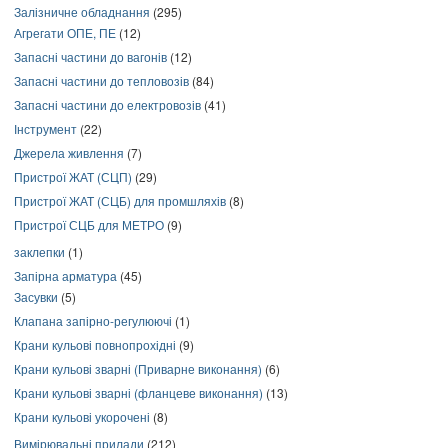
Залізничне обладнання
(295)
Агрегати ОПЕ, ПЕ
(12)
Запасні частини до вагонів
(12)
Запасні частини до тепловозів
(84)
Запасні частини до електровозів
(41)
Інструмент
(22)
Джерела живлення
(7)
Пристрої ЖАТ (СЦП)
(29)
Пристрої ЖАТ (СЦБ) для промшляхів
(8)
Пристрої СЦБ для МЕТРО
(9)
заклепки
(1)
Запірна арматура
(45)
Засувки
(5)
Клапана запірно-регулюючі
(1)
Крани кульові повнопрохідні
(9)
Крани кульові зварні (Приварне виконання)
(6)
Крани кульові зварні (фланцеве виконання)
(13)
Крани кульові укорочені
(8)
Вимірювальні прилади
(212)