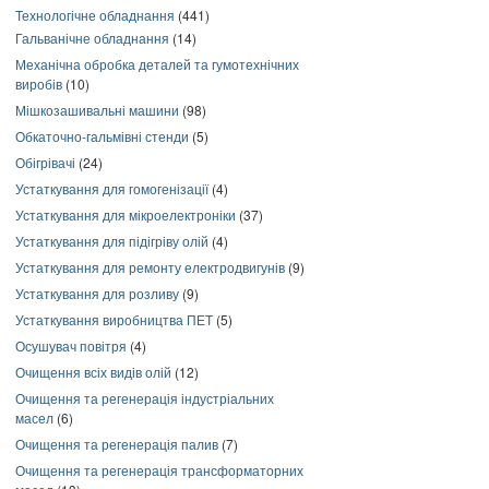
Технологічне обладнання
(441)
Гальванічне обладнання
(14)
Механічна обробка деталей та гумотехнічних
виробів
(10)
Мішкозашивальні машини
(98)
Обкаточно-гальмівні стенди
(5)
Обігрівачі
(24)
Устаткування для гомогенізації
(4)
Устаткування для мікроелектроніки
(37)
Устаткування для підігріву олій
(4)
Устаткування для ремонту електродвигунів
(9)
Устаткування для розливу
(9)
Устаткування виробництва ПЕТ
(5)
Осушувач повітря
(4)
Очищення всіх видів олій
(12)
Очищення та регенерація індустріальних
масел
(6)
Очищення та регенерація палив
(7)
Очищення та регенерація трансформаторних