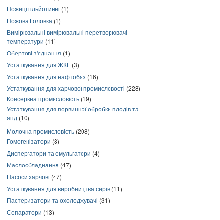
Ножиці гільйотинні
(1)
Ножова Головка
(1)
Вимірювальні вимірювальні перетворювачі
температури
(11)
Обертові з'єднання
(1)
Устаткування для ЖКГ
(3)
Устаткування для нафтобаз
(16)
Устаткування для харчової промисловості
(228)
Консервна промисловість
(19)
Устаткування для первинної обробки плодів та
ягід
(10)
Молочна промисловість
(208)
Гомогенізатори
(8)
Диспергатори та емульгатори
(4)
Маслообладнання
(47)
Насоси харчові
(47)
Устаткування для виробництва сирів
(11)
Пастеризатори та охолоджувачі
(31)
Сепаратори
(13)