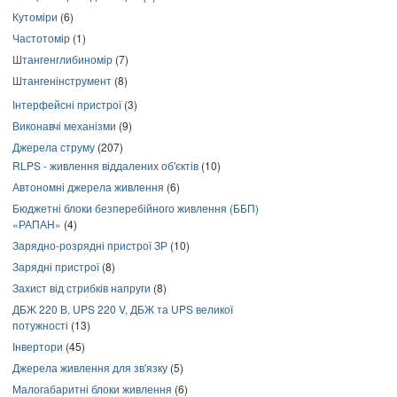
Кутоміри
(6)
Частотомір
(1)
Штангенглибиномір
(7)
Штангенінструмент
(8)
Інтерфейсні пристрої
(3)
Виконавчі механізми
(9)
Джерела струму
(207)
RLPS - живлення віддалених об'єктів
(10)
Автономні джерела живлення
(6)
Бюджетні блоки безперебійного живлення (ББП)
«РАПАН»
(4)
Зарядно-розрядні пристрої ЗР
(10)
Зарядні пристрої
(8)
Захист від стрибків напруги
(8)
ДБЖ 220 В, UPS 220 V, ДБЖ та UPS великої
потужності
(13)
Інвертори
(45)
Джерела живлення для зв'язку
(5)
Малогабаритні блоки живлення
(6)