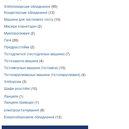
Хлібопекарське обладнання
(95)
Кондитерське обладнання
(12)
Машини для листкового тесту
(10)
Міксери планетарні
(2)
Мукопросіювачі
(2)
Печі
(26)
Предрасстойки
(2)
Тістоділителі (тестоділільні машини)
(7)
Тістозакатні машини
(4)
Тістомісильні машини (тістоміси)
(10)
Тістоокруглювальні машини (тістоокруглювачі)
(4)
Хліборізки
(3)
Шафи розстійні
(10)
Ланцюги
(1)
Ланцюги приводні
(1)
електроустаткування
(9)
Енергозберігаюче обладнання
(12)