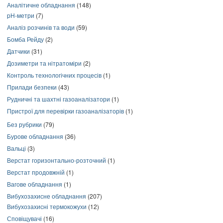
Аналітичне обладнання
(148)
pH-метри
(7)
Аналіз розчинів та води
(59)
Бомба Рейду
(2)
Датчики
(31)
Дозиметри та нітратоміри
(2)
Контроль технологічних процесів
(1)
Прилади безпеки
(43)
Рудничні та шахтні газоаналізатори
(1)
Пристрої для перевірки газоаналізаторів
(1)
Без рубрики
(79)
Бурове обладнання
(36)
Вальці
(3)
Верстат горизонтально-розточний
(1)
Верстат продовжній
(1)
Вагове обладнання
(1)
Вибухозахисне обладнання
(207)
Вибухозахисні термокожухи
(12)
Сповіщувачі
(16)