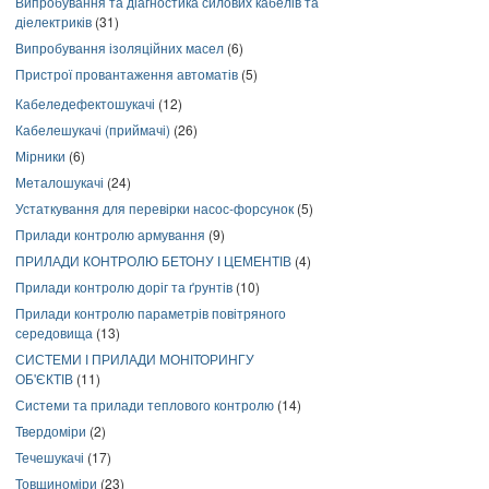
Випробування та діагностика силових кабелів та
діелектриків
(31)
Випробування ізоляційних масел
(6)
Пристрої провантаження автоматів
(5)
Кабеледефектошукачі
(12)
Кабелешукачі (приймачі)
(26)
Мірники
(6)
Металошукачі
(24)
Устаткування для перевірки насос-форсунок
(5)
Прилади контролю армування
(9)
ПРИЛАДИ КОНТРОЛЮ БЕТОНУ І ЦЕМЕНТІВ
(4)
Прилади контролю доріг та ґрунтів
(10)
Прилади контролю параметрів повітряного
середовища
(13)
СИСТЕМИ І ПРИЛАДИ МОНІТОРИНГУ
ОБ'ЄКТІВ
(11)
Системи та прилади теплового контролю
(14)
Твердоміри
(2)
Течешукачі
(17)
Товщиноміри
(23)