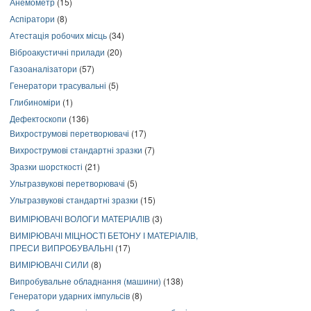
Анемометр
(15)
Аспіратори
(8)
Атестація робочих місць
(34)
Віброакустичні прилади
(20)
Газоаналізатори
(57)
Генератори трасувальні
(5)
Глибиноміри
(1)
Дефектоскопи
(136)
Вихрострумові перетворювачі
(17)
Вихрострумові стандартні зразки
(7)
Зразки шорсткості
(21)
Ультразвукові перетворювачі
(5)
Ультразвукові стандартні зразки
(15)
ВИМІРЮВАЧІ ВОЛОГИ МАТЕРІАЛІВ
(3)
ВИМІРЮВАЧІ МІЦНОСТІ БЕТОНУ І МАТЕРІАЛІВ,
ПРЕСИ ВИПРОБУВАЛЬНІ
(17)
ВИМІРЮВАЧІ СИЛИ
(8)
Випробувальне обладнання (машини)
(138)
Генератори ударних імпульсів
(8)