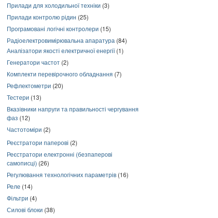
Прилади для холодильної техніки
(3)
Прилади контролю рідин
(25)
Програмовані логічні контролери
(15)
Радіоелектровимірювальна апаратура
(84)
Аналізатори якості електричної енергії
(1)
Генератори частот
(2)
Комплекти перевірочного обладнання
(7)
Рефлектометри
(20)
Тестери
(13)
Вказівники напруги та правильності чергування
фаз
(12)
Частотоміри
(2)
Реєстратори паперові
(2)
Реєстратори електронні (безпаперові
самописці)
(26)
Регулювання технологічних параметрів
(16)
Реле
(14)
Фільтри
(4)
Силові блоки
(38)