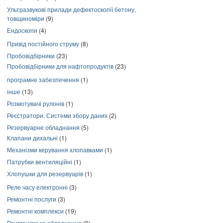
Ультразвукові прилади дефектоскопії бетону,
товщиноміри
(9)
Ендоскопи
(4)
Привід постійного струму
(8)
Пробовідбірники
(23)
Пробовідбірники для нафтопродуктів
(23)
програмне забезпечення
(1)
інше
(13)
Розмотувачі рулонів
(1)
Реєстратори. Системи збору даних
(2)
Резервуарне обладнання
(5)
Клапани дихальні
(1)
Механізми керування хлопавками
(1)
Патрубки вентиляційні
(1)
Хлопушки для резервуарів
(1)
Реле часу електронні
(3)
Ремонтні послуги
(3)
Ремонтні комплекси
(19)
Рентгенівське обладнання
(9)