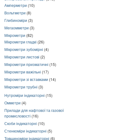
Амперметри
(10)
Вольтметри
(8)
Глибиноміри
(3)
Мегаомметри
(3)
Мікрометри
(82)
Мікрометри гладкі
(26)
Мікрометри зубомірні
(4)
Мікрометри листові
(2)
Мікрометри призматичні
(15)
Мікрометри важільні
(17)
Мікрометри зі вставками
(14)
Мікрометри трубні
(3)
Нутроміри індикаторні
(15)
Омметри
(4)
Прилади для нафтової та газової
промисловості
(16)
Скоби індикаторні
(10)
Стенкоміри індикаторні
(5)
Товщиноміри індикаторні
(6)