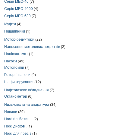
Серія МЕО-40
(7)
Серія МЕО-4000
(4)
Серія МЕО-630
(7)
Муфти
(4)
Підшипники
(1)
Мотор-редуктори
(22)
Нанесення металевих покриттів
(2)
Напівавтомат
(1)
Насоси
(49)
Мотопомпи
(7)
Роторні насоси
(9)
Шафи керування
(12)
Нафтогазове обладнання
(7)
Октанометри
(6)
Низьковольтна апаратура
(34)
Новини
(29)
Ножі гільйотинні
(2)
Ножі дискові.
(1)
Ножі для пресів
(1)