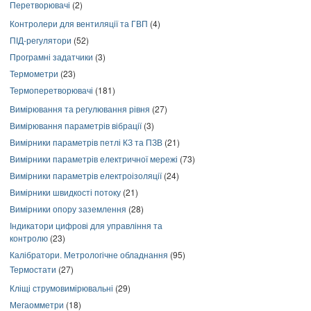
Перетворювачі
(2)
Контролери для вентиляції та ГВП
(4)
ПІД-регулятори
(52)
Програмні задатчики
(3)
Термометри
(23)
Термоперетворювачі
(181)
Вимірювання та регулювання рівня
(27)
Вимірювання параметрів вібрації
(3)
Вимірники параметрів петлі КЗ та ПЗВ
(21)
Вимірники параметрів електричної мережі
(73)
Вимірники параметрів електроізоляції
(24)
Вимірники швидкості потоку
(21)
Вимірники опору заземлення
(28)
Індикатори цифрові для управління та
контролю
(23)
Калібратори. Метрологічне обладнання
(95)
Термостати
(27)
Кліщі струмовимірювальні
(29)
Мегаомметри
(18)