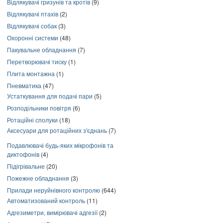
Відлякувачі гризунів та кротів
(9)
Відлякувачі птахів
(2)
Відлякувачі собак
(3)
Охоронні системи
(48)
Пакувальне обладнання
(7)
Перетворювачі тиску
(1)
Плита монтажна
(1)
Пневматика
(47)
Устаткування для подачі пари
(5)
Розподільники повітря
(6)
Ротаційні сполуки
(18)
Аксесуари для ротаційних з'єднань
(7)
Подавлювачі будь-яких мікрофонів та
диктофонів
(4)
Підігрівальне
(20)
Пожежне обладнання
(3)
Прилади неруйнівного контролю
(644)
Автоматизований контроль
(11)
Адгезиметри, вимірювачі адгезії
(2)