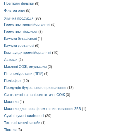
Повітряні фільтри
(9)
Фільтри рідкі
(5)
Хімічна продукція
(97)
Герметики кремнійорганічні
(5)
Герметики тіоколові
(8)
Каучуки бутадієнові
(1)
Каучуки уретанові
(6)
Компаунди кремнійорганічні
(10)
Латекси
(2)
Масляні СОЖ, емульсоли
(2)
Пінополіуретани (ППУ)
(4)
Поліефіри
(10)
Продукція будівельного призначення
(13)
Синтетичні та напівсинтетичні СОЖ
(3)
Мастила
(1)
Мастило для прес-форм та виготовлення ЗБВ
(1)
Суміші гумові силіконові
(20)
Технічні миючі засоби
(1)
Тіоколи
(3)