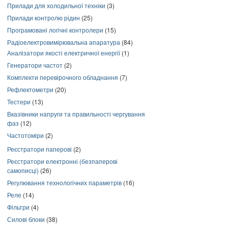
Прилади для холодильної техніки
(3)
Прилади контролю рідин
(25)
Програмовані логічні контролери
(15)
Радіоелектровимірювальна апаратура
(84)
Аналізатори якості електричної енергії
(1)
Генератори частот
(2)
Комплекти перевірочного обладнання
(7)
Рефлектометри
(20)
Тестери
(13)
Вказівники напруги та правильності чергування
фаз
(12)
Частотоміри
(2)
Реєстратори паперові
(2)
Реєстратори електронні (безпаперові
самописці)
(26)
Регулювання технологічних параметрів
(16)
Реле
(14)
Фільтри
(4)
Силові блоки
(38)