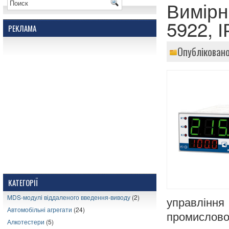
Вимірн
5922, 
РЕКЛАМА
Опубліковано
КАТЕГОРІЇ
MDS-модулі віддаленого введення-виводу
(2)
управлінн
Автомобільні агрегати
(24)
промисловос
Алкотестери
(5)