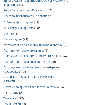
Випробування та діагностика силових кабелів та
діелектриків
(31)
Випробування ізоляційних масел
(6)
Пристрої провантаження автоматів
(5)
Кабеледефектошукачі
(12)
Кабелешукачі (приймачі)
(26)
Мірники
(6)
Металошукачі
(24)
Устаткування для перевірки насос-форсунок
(5)
Прилади контролю армування
(9)
ПРИЛАДИ КОНТРОЛЮ БЕТОНУ І ЦЕМЕНТІВ
(4)
Прилади контролю доріг та ґрунтів
(10)
Прилади контролю параметрів повітряного
середовища
(13)
СИСТЕМИ І ПРИЛАДИ МОНІТОРИНГУ
ОБ'ЄКТІВ
(11)
Системи та прилади теплового контролю
(14)
Твердоміри
(2)
Течешукачі
(17)
Товщиноміри
(23)