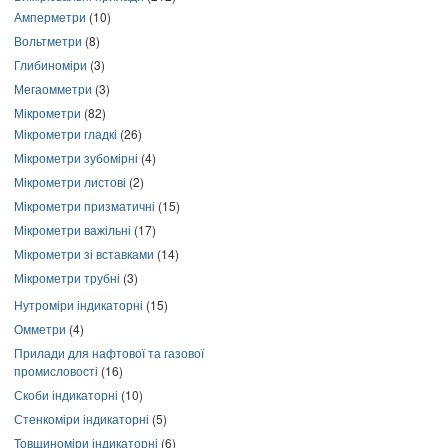
Амперметри
(10)
Вольтметри
(8)
Глибиноміри
(3)
Мегаомметри
(3)
Мікрометри
(82)
Мікрометри гладкі
(26)
Мікрометри зубомірні
(4)
Мікрометри листові
(2)
Мікрометри призматичні
(15)
Мікрометри важільні
(17)
Мікрометри зі вставками
(14)
Мікрометри трубні
(3)
Нутроміри індикаторні
(15)
Омметри
(4)
Прилади для нафтової та газової
промисловості
(16)
Скоби індикаторні
(10)
Стенкоміри індикаторні
(5)
Товщиноміри індикаторні
(6)