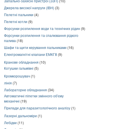
Запально-захисні пристрої (ЗЗП)
(10)
Джерела високої напруги (ІВН)
(3)
Пелетні пальники
(4)
Пелетні котли
(9)
Форсунки розпилення води та технічних рідин
(9)
Форсунки розпилення та спалювання рідкого
палива
(18)
Шафи та щити керування пальниками
(16)
Електромагнітні клапани ЕМКГ8
(9)
Кранове обладнання
(10)
Котушки гальмівні
(5)
Кромкорошувач
(1)
лінія
(7)
Лабораторне обладнання
(34)
Автоматичні піпетки змінного об'єму
механічні
(19)
Прилади для паразитологічного аналізу
(1)
Лазерні дальноміри
(1)
Лебідки
(11)