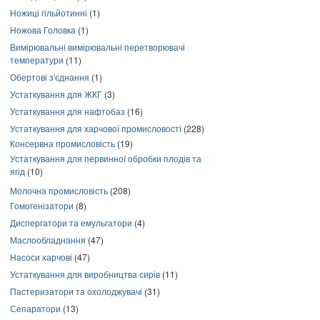
Ножиці гільйотинні
(1)
Ножова Головка
(1)
Вимірювальні вимірювальні перетворювачі
температури
(11)
Обертові з'єднання
(1)
Устаткування для ЖКГ
(3)
Устаткування для нафтобаз
(16)
Устаткування для харчової промисловості
(228)
Консервна промисловість
(19)
Устаткування для первинної обробки плодів та
ягід
(10)
Молочна промисловість
(208)
Гомогенізатори
(8)
Диспергатори та емульгатори
(4)
Маслообладнання
(47)
Насоси харчові
(47)
Устаткування для виробництва сирів
(11)
Пастеризатори та охолоджувачі
(31)
Сепаратори
(13)