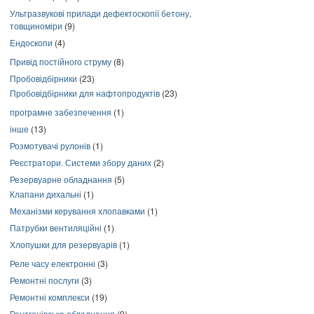
Ультразвукові прилади дефектоскопії бетону,
товщиноміри
(9)
Ендоскопи
(4)
Привід постійного струму
(8)
Пробовідбірники
(23)
Пробовідбірники для нафтопродуктів
(23)
програмне забезпечення
(1)
інше
(13)
Розмотувачі рулонів
(1)
Реєстратори. Системи збору даних
(2)
Резервуарне обладнання
(5)
Клапани дихальні
(1)
Механізми керування хлопавками
(1)
Патрубки вентиляційні
(1)
Хлопушки для резервуарів
(1)
Реле часу електронні
(3)
Ремонтні послуги
(3)
Ремонтні комплекси
(19)
Рентгенівське обладнання
(9)