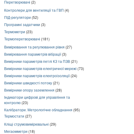
Перетворювачі
(2)
Контролери для вентиляції та ГВП
(4)
ПІД-регулятори
(52)
Програмні задатчики
(3)
Термометри
(23)
Термоперетворювачі
(181)
Вимірювання та регулювання рівня
(27)
Вимірювання параметрів вібрації
(3)
Вимірники параметрів петлі КЗ та ПЗВ
(21)
Вимірники параметрів електричної мережі
(73)
Вимірники параметрів електроізоляції
(24)
Вимірники швидкості потоку
(21)
Вимірники опору заземлення
(28)
Індикатори цифрові для управління та
контролю
(23)
Калібратори. Метрологічне обладнання
(95)
Термостати
(27)
Кліщі струмовимірювальні
(29)
Мегаомметри
(18)