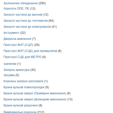
Залізничне обладнання
(295)
Агрегати ОПЕ, ПЕ
(12)
Запасні частини до вагонів
(12)
Запасні частини до тепловозів
(84)
Запасні частини до електровозів
(41)
Інструмент
(22)
Джерела живлення
(7)
Пристрої ЖАТ (СЦП)
(29)
Пристрої ЖАТ (СЦБ) для промшляхів
(8)
Пристрої СЦБ для МЕТРО
(9)
заклепки
(1)
Запірна арматура
(45)
Засувки
(5)
Клапана запірно-регулюючі
(1)
Крани кульові повнопрохідні
(9)
Крани кульові зварні (Приварне виконання)
(6)
Крани кульові зварні (фланцеве виконання)
(13)
Крани кульові укорочені
(8)
Вимірювальні прилади
(212)