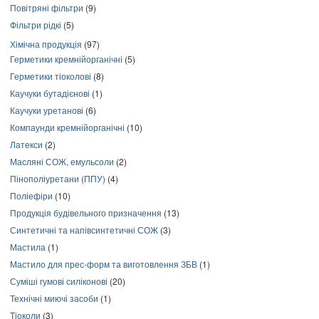
Повітряні фільтри
(9)
Фільтри рідкі
(5)
Хімічна продукція
(97)
Герметики кремнійорганічні
(5)
Герметики тіоколові
(8)
Каучуки бутадієнові
(1)
Каучуки уретанові
(6)
Компаунди кремнійорганічні
(10)
Латекси
(2)
Масляні СОЖ, емульсоли
(2)
Пінополіуретани (ППУ)
(4)
Поліефіри
(10)
Продукція будівельного призначення
(13)
Синтетичні та напівсинтетичні СОЖ
(3)
Мастила
(1)
Мастило для прес-форм та виготовлення ЗБВ
(1)
Суміші гумові силіконові
(20)
Технічні миючі засоби
(1)
Тіоколи
(3)