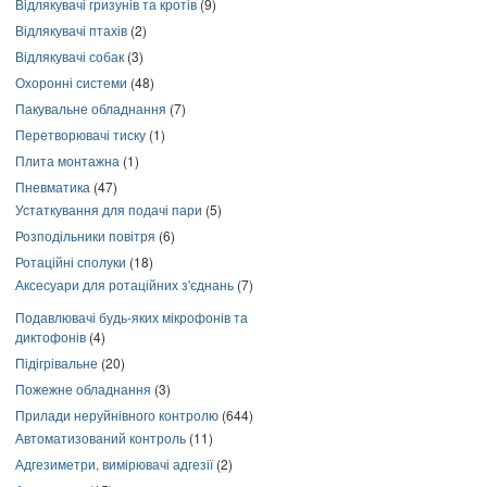
Відлякувачі гризунів та кротів
(9)
Відлякувачі птахів
(2)
Відлякувачі собак
(3)
Охоронні системи
(48)
Пакувальне обладнання
(7)
Перетворювачі тиску
(1)
Плита монтажна
(1)
Пневматика
(47)
Устаткування для подачі пари
(5)
Розподільники повітря
(6)
Ротаційні сполуки
(18)
Аксесуари для ротаційних з'єднань
(7)
Подавлювачі будь-яких мікрофонів та
диктофонів
(4)
Підігрівальне
(20)
Пожежне обладнання
(3)
Прилади неруйнівного контролю
(644)
Автоматизований контроль
(11)
Адгезиметри, вимірювачі адгезії
(2)