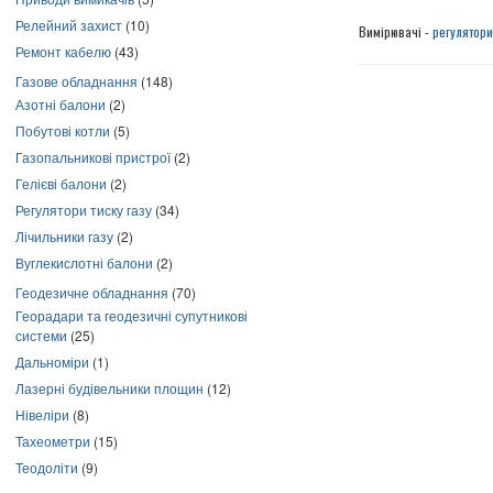
Релейний захист
(10)
Вимірювачі -
регулятори
Ремонт кабелю
(43)
Газове обладнання
(148)
Азотні балони
(2)
Побутові котли
(5)
Газопальникові пристрої
(2)
Гелієві балони
(2)
Регулятори тиску газу
(34)
Лічильники газу
(2)
Вуглекислотні балони
(2)
Геодезичне обладнання
(70)
Георадари та геодезичні супутникові
системи
(25)
Дальноміри
(1)
Лазерні будівельники площин
(12)
Нівеліри
(8)
Тахеометри
(15)
Теодоліти
(9)