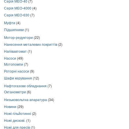
Серія МЕО-40
(7)
Серія МЕО-4000
(4)
Серія МЕО-630
(7)
Муфти
(4)
Підшипники
(1)
Мотор-редуктори
(22)
Нанесення металевих покриттів
(2)
Напівавтомат
(1)
Насоси
(49)
Мотопомпи
(7)
Роторні насоси
(9)
Шафи керування
(12)
Нафтогазове обладнання
(7)
Октанометри
(6)
Низьковольтна апаратура
(34)
Новини
(29)
Ножі гільйотинні
(2)
Ножі дискові.
(1)
Ножі для пресів
(1)