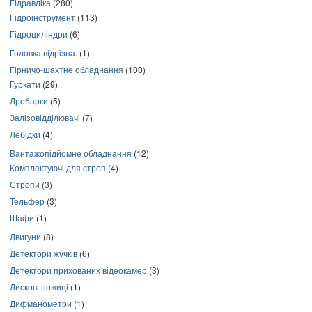
Гідравліка
(280)
Гідроінструмент
(113)
Гідроциліндри
(6)
Головка відрізна.
(1)
Гірничо-шахтне обладнання
(100)
Гуркати
(29)
Дробарки
(5)
Залізовідділювачі
(7)
Лебідки
(4)
Вантажопідйомне обладнання
(12)
Комплектуючі для строп
(4)
Стропи
(3)
Тельфер
(3)
Шафи
(1)
Двигуни
(8)
Детектори жучків
(6)
Детектори прихованих відеокамер
(3)
Дискові ножиці
(1)
Дифманометри
(1)