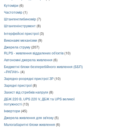
Кутоміри
(6)
Частотомір
(1)
Штангенглибиномір
(7)
Штангенінструмент
(8)
Інтерфейсні пристрої
(3)
Виконавчі механізми
(9)
Джерела струму
(207)
RLPS - живлення віддалених об'єктів
(10)
Автономні джерела живлення
(6)
Бюджетні блоки безперебійного живлення (ББП)
«РАПАН»
(4)
Зарядно-розрядні пристрої ЗР
(10)
Зарядні пристрої
(8)
Захист від стрибків напруги
(8)
ДБЖ 220 В, UPS 220 V, ДБЖ та UPS великої
потужності
(13)
Інвертори
(45)
Джерела живлення для зв'язку
(5)
Малогабаритні блоки живлення
(6)