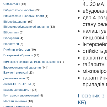
4...20 мА;
Сповіщувачі
(15)
вбудовани
Вибухозахисні коробки
(22)
Вибухозахисні коробки, пости
(1)
два 4-роз
Віброобладнання
(67)
стану рел
Вібровипробувальне обладнання
(13)
налашту
Віброплити
(6)
лицьовій 
Віброрейки
(4)
інтерфейс
Вібростоли
(7)
Глибинні вібратори
(10)
стійкість 
Поверхневі вібратори
(23)
варіанти 
Вимірювач відстані до місця пош. кабелю
(1)
габаритні
Високовольтне обладнання
(141)
міжповіро
Вакуумні вимикачі
(23)
гарантійн
Доливання олій
(3)
приладів 
ЗАПАСНІ ЧАСТИНИ
(1)
Камери дугогасильні
(26)
Посібник з
Контактори високовольтні
(8)
Масляні вимикачі
(10)
КБ)
Приводи вимикачів
(5)