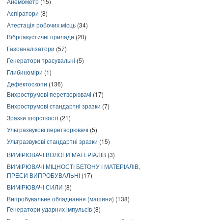
Анемометр
(15)
Аспіратори
(8)
Атестація робочих місць
(34)
Віброакустичні прилади
(20)
Газоаналізатори
(57)
Генератори трасувальні
(5)
Глибиноміри
(1)
Дефектоскопи
(136)
Вихрострумові перетворювачі
(17)
Вихрострумові стандартні зразки
(7)
Зразки шорсткості
(21)
Ультразвукові перетворювачі
(5)
Ультразвукові стандартні зразки
(15)
ВИМІРЮВАЧІ ВОЛОГИ МАТЕРІАЛІВ
(3)
ВИМІРЮВАЧІ МІЦНОСТІ БЕТОНУ І МАТЕРІАЛІВ,
ПРЕСИ ВИПРОБУВАЛЬНІ
(17)
ВИМІРЮВАЧІ СИЛИ
(8)
Випробувальне обладнання (машини)
(138)
Генератори ударних імпульсів
(8)