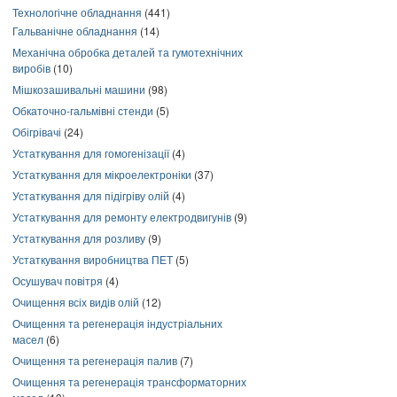
Технологічне обладнання
(441)
Гальванічне обладнання
(14)
Механічна обробка деталей та гумотехнічних
виробів
(10)
Мішкозашивальні машини
(98)
Обкаточно-гальмівні стенди
(5)
Обігрівачі
(24)
Устаткування для гомогенізації
(4)
Устаткування для мікроелектроніки
(37)
Устаткування для підігріву олій
(4)
Устаткування для ремонту електродвигунів
(9)
Устаткування для розливу
(9)
Устаткування виробництва ПЕТ
(5)
Осушувач повітря
(4)
Очищення всіх видів олій
(12)
Очищення та регенерація індустріальних
масел
(6)
Очищення та регенерація палив
(7)
Очищення та регенерація трансформаторних