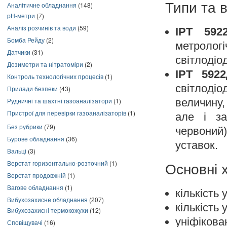
Типи та в
Аналітичне обладнання
(148)
pH-метри
(7)
Аналіз розчинів та води
(59)
ІРТ 592
Бомба Рейду
(2)
метроло
Датчики
(31)
світлодіо
Дозиметри та нітратоміри
(2)
ІРТ 592
Контроль технологічних процесів
(1)
світлоді
Прилади безпеки
(43)
величину,
Рудничні та шахтні газоаналізатори
(1)
Пристрої для перевірки газоаналізаторів
(1)
але і за
Без рубрики
(79)
червоний
Бурове обладнання
(36)
уставок.
Вальці
(3)
Верстат горизонтально-розточний
(1)
Основні 
Верстат продовжній
(1)
Вагове обладнання
(1)
кількість 
Вибухозахисне обладнання
(207)
кількість 
Вибухозахисні термокожухи
(12)
уніфікова
Сповіщувачі
(16)