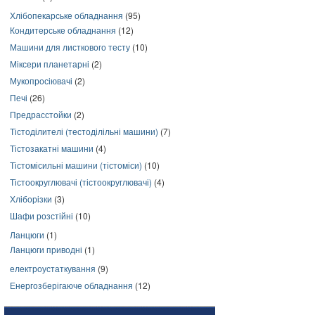
Хлібопекарське обладнання
(95)
Кондитерське обладнання
(12)
Машини для листкового тесту
(10)
Міксери планетарні
(2)
Мукопросіювачі
(2)
Печі
(26)
Предрасстойки
(2)
Тістоділителі (тестоділільні машини)
(7)
Тістозакатні машини
(4)
Тістомісильні машини (тістоміси)
(10)
Тістоокруглювачі (тістоокруглювачі)
(4)
Хліборізки
(3)
Шафи розстійні
(10)
Ланцюги
(1)
Ланцюги приводні
(1)
електроустаткування
(9)
Енергозберігаюче обладнання
(12)