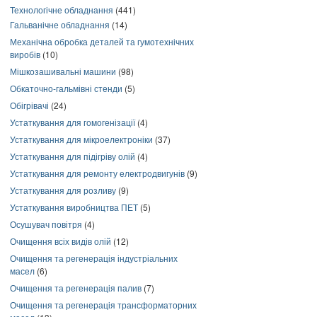
Технологічне обладнання
(441)
Гальванічне обладнання
(14)
Механічна обробка деталей та гумотехнічних
виробів
(10)
Мішкозашивальні машини
(98)
Обкаточно-гальмівні стенди
(5)
Обігрівачі
(24)
Устаткування для гомогенізації
(4)
Устаткування для мікроелектроніки
(37)
Устаткування для підігріву олій
(4)
Устаткування для ремонту електродвигунів
(9)
Устаткування для розливу
(9)
Устаткування виробництва ПЕТ
(5)
Осушувач повітря
(4)
Очищення всіх видів олій
(12)
Очищення та регенерація індустріальних
масел
(6)
Очищення та регенерація палив
(7)
Очищення та регенерація трансформаторних