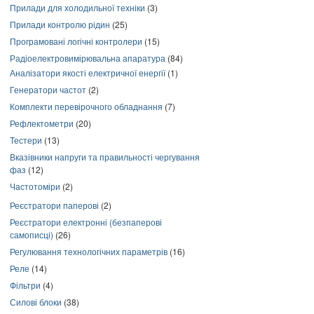
Прилади для холодильної техніки
(3)
Прилади контролю рідин
(25)
Програмовані логічні контролери
(15)
Радіоелектровимірювальна апаратура
(84)
Аналізатори якості електричної енергії
(1)
Генератори частот
(2)
Комплекти перевірочного обладнання
(7)
Рефлектометри
(20)
Тестери
(13)
Вказівники напруги та правильності чергування
фаз
(12)
Частотоміри
(2)
Реєстратори паперові
(2)
Реєстратори електронні (безпаперові
самописці)
(26)
Регулювання технологічних параметрів
(16)
Реле
(14)
Фільтри
(4)
Силові блоки
(38)