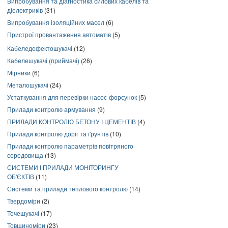
Випробування та діагностика силових кабелів та
діелектриків
(31)
Випробування ізоляційних масел
(6)
Пристрої провантаження автоматів
(5)
Кабеледефектошукачі
(12)
Кабелешукачі (приймачі)
(26)
Мірники
(6)
Металошукачі
(24)
Устаткування для перевірки насос-форсунок
(5)
Прилади контролю армування
(9)
ПРИЛАДИ КОНТРОЛЮ БЕТОНУ І ЦЕМЕНТІВ
(4)
Прилади контролю доріг та ґрунтів
(10)
Прилади контролю параметрів повітряного
середовища
(13)
СИСТЕМИ І ПРИЛАДИ МОНІТОРИНГУ
ОБ'ЄКТІВ
(11)
Системи та прилади теплового контролю
(14)
Твердоміри
(2)
Течешукачі
(17)
Товщиноміри
(23)