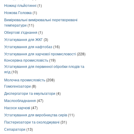
Ножиці гільйотинні
(1)
Ножова Головка
(1)
Вимірювальні вимірювальні перетворювачі
температури
(11)
Обертові з'єднання
(1)
Устаткування для ЖКГ
(3)
Устаткування для нафтобаз
(16)
Устаткування для харчової промисловості
(228)
Консервна промисловість
(19)
Устаткування для первинної обробки плодів та
ягід
(10)
Молочна промисловість
(208)
Гомогенізатори
(8)
Диспергатори та емульгатори
(4)
Маслообладнання
(47)
Насоси харчові
(47)
Устаткування для виробництва сирів
(11)
Пастеризатори та охолоджувачі
(31)
Сепаратори
(13)