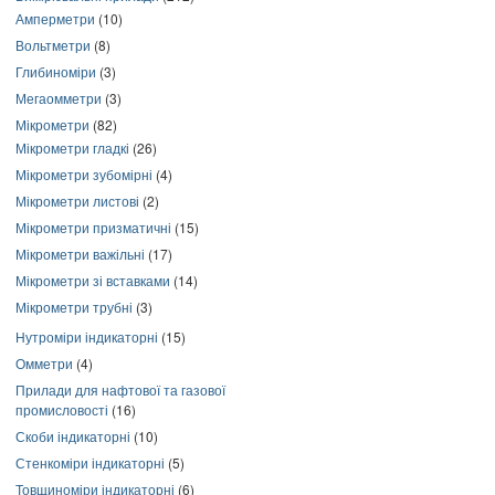
Амперметри
(10)
Вольтметри
(8)
Глибиноміри
(3)
Мегаомметри
(3)
Мікрометри
(82)
Мікрометри гладкі
(26)
Мікрометри зубомірні
(4)
Мікрометри листові
(2)
Мікрометри призматичні
(15)
Мікрометри важільні
(17)
Мікрометри зі вставками
(14)
Мікрометри трубні
(3)
Нутроміри індикаторні
(15)
Омметри
(4)
Прилади для нафтової та газової
промисловості
(16)
Скоби індикаторні
(10)
Стенкоміри індикаторні
(5)
Товщиноміри індикаторні
(6)