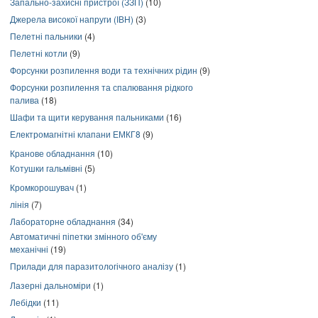
Запально-захисні пристрої (ЗЗП)
(10)
Джерела високої напруги (ІВН)
(3)
Пелетні пальники
(4)
Пелетні котли
(9)
Форсунки розпилення води та технічних рідин
(9)
Форсунки розпилення та спалювання рідкого
палива
(18)
Шафи та щити керування пальниками
(16)
Електромагнітні клапани ЕМКГ8
(9)
Кранове обладнання
(10)
Котушки гальмівні
(5)
Кромкорошувач
(1)
лінія
(7)
Лабораторне обладнання
(34)
Автоматичні піпетки змінного об'єму
механічні
(19)
Прилади для паразитологічного аналізу
(1)
Лазерні дальноміри
(1)
Лебідки
(11)