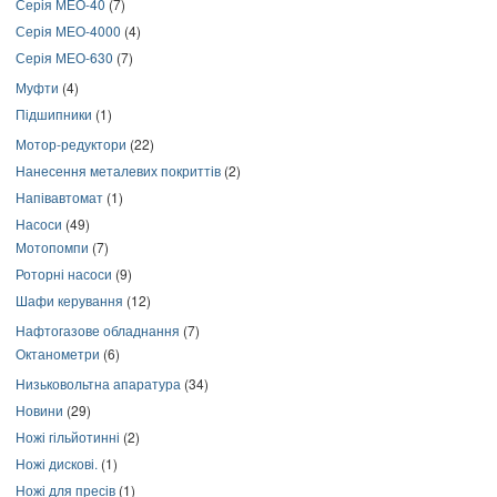
Серія МЕО-40
(7)
Серія МЕО-4000
(4)
Серія МЕО-630
(7)
Муфти
(4)
Підшипники
(1)
Мотор-редуктори
(22)
Нанесення металевих покриттів
(2)
Напівавтомат
(1)
Насоси
(49)
Мотопомпи
(7)
Роторні насоси
(9)
Шафи керування
(12)
Нафтогазове обладнання
(7)
Октанометри
(6)
Низьковольтна апаратура
(34)
Новини
(29)
Ножі гільйотинні
(2)
Ножі дискові.
(1)
Ножі для пресів
(1)