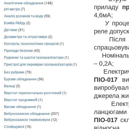
Аналітичне обладнання
(148)
приладу
п
pH-метри
(7)
4,6мА;
Аналіз розчинів та води
(59)
У процесі 
Бомба Рейду
(2)
Датчики
(31)
реле допуск
Дозиметри та нітратоміри
(2)
Після впл
Контроль технологічних процесів
(1)
спрацьовува
Прилади безпеки
(43)
Номінальна
Рудничні та шахтні газоаналізатори
(1)
– 0,2А;
Пристрої для перевірки газоаналізаторів
(1)
Електричн
Без рубрики
(79)
ПІО-017
вит
Бурове обладнання
(36)
Вальці
(3)
випробувал
Верстат горизонтально-розточний
(1)
джерела жи
Верстат продовжній
(1)
Електричн
Вагове обладнання
(1)
ланцюгами 
Вибухозахисне обладнання
(207)
ПІО-017
скл
Вибухозахисні термокожухи
(12)
Сповіщувачі
(16)
відносна