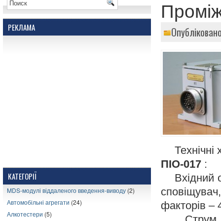
Проміж
РЕКЛАМА
Опубліковано
Технічні х
ПІО-017
:
КАТЕГОРІЇ
Вхідний оп
сповіщувач
MDS-модулі віддаленого введення-виводу
(2)
Автомобільні агрегати
(24)
факторів – 
Алкотестери
(5)
Струм спр