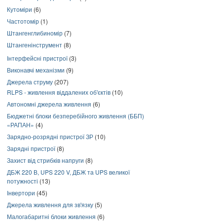
Кутоміри
(6)
Частотомір
(1)
Штангенглибиномір
(7)
Штангенінструмент
(8)
Інтерфейсні пристрої
(3)
Виконавчі механізми
(9)
Джерела струму
(207)
RLPS - живлення віддалених об'єктів
(10)
Автономні джерела живлення
(6)
Бюджетні блоки безперебійного живлення (ББП)
«РАПАН»
(4)
Зарядно-розрядні пристрої ЗР
(10)
Зарядні пристрої
(8)
Захист від стрибків напруги
(8)
ДБЖ 220 В, UPS 220 V, ДБЖ та UPS великої
потужності
(13)
Інвертори
(45)
Джерела живлення для зв'язку
(5)
Малогабаритні блоки живлення
(6)