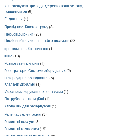
Ультразвукові прилади дефектоскопії бетону,
товщиноміри
(9)
Ендоскопи
(4)
Привід постійного струму
(8)
Пробовідбірники
(23)
Пробовідбірники для нафтопродуктів
(23)
програмне забезпечення
(1)
інше
(13)
Розмотувачі рулонів
(1)
Реєстратори. Системи збору даних
(2)
Резервуарне обладнання
(5)
Клапани дихальні
(1)
Механізми керування хлопавками
(1)
Патрубки вентиляційні
(1)
Хлопушки для резервуарів
(1)
Реле часу електронні
(3)
Ремонтні послуги
(3)
Ремонтні комплекси
(19)
Рентгенівське обладнання
(9)