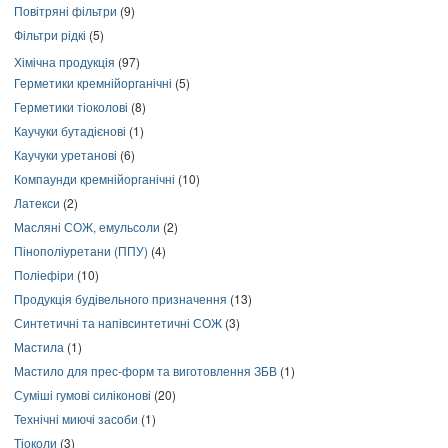
Повітряні фільтри
(9)
Фільтри рідкі
(5)
Хімічна продукція
(97)
Герметики кремнійорганічні
(5)
Герметики тіоколові
(8)
Каучуки бутадієнові
(1)
Каучуки уретанові
(6)
Компаунди кремнійорганічні
(10)
Латекси
(2)
Масляні СОЖ, емульсоли
(2)
Пінополіуретани (ППУ)
(4)
Поліефіри
(10)
Продукція будівельного призначення
(13)
Синтетичні та напівсинтетичні СОЖ
(3)
Мастила
(1)
Мастило для прес-форм та виготовлення ЗБВ
(1)
Суміші гумові силіконові
(20)
Технічні миючі засоби
(1)
Тіоколи
(3)