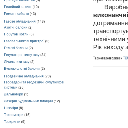
Виробник г
Релейний захист
(10)
Ремонт кабелю
(43)
виконавчи
Газове обладнання
(148)
дотриман
Азотні балони
(2)
транспорт
Побутові котли
(5)
технічними
Газопальникові пристрої
(2)
Рік виходу 
Гелієві балони
(2)
Регулятори тиску газу
(34)
Термоперетворювач
ТХА
Лічильники газу
(2)
Вуглекислотні балони
(2)
Геодезичне обладнання
(70)
Георадари та геодезичні супутникові
системи
(25)
Дальноміри
(1)
Лазерні будівельники площин
(12)
Нівеліри
(8)
Тахеометри
(15)
Теодоліти
(9)