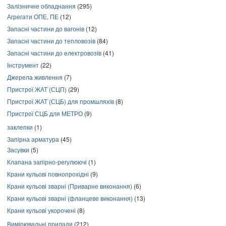
Залізничне обладнання
(295)
Агрегати ОПЕ, ПЕ
(12)
Запасні частини до вагонів
(12)
Запасні частини до тепловозів
(84)
Запасні частини до електровозів
(41)
Інструмент
(22)
Джерела живлення
(7)
Пристрої ЖАТ (СЦП)
(29)
Пристрої ЖАТ (СЦБ) для промшляхів
(8)
Пристрої СЦБ для МЕТРО
(9)
заклепки
(1)
Запірна арматура
(45)
Засувки
(5)
Клапана запірно-регулюючі
(1)
Крани кульові повнопрохідні
(9)
Крани кульові зварні (Приварне виконання)
(6)
Крани кульові зварні (фланцеве виконання)
(13)
Крани кульові укорочені
(8)
Вимірювальні прилади
(212)