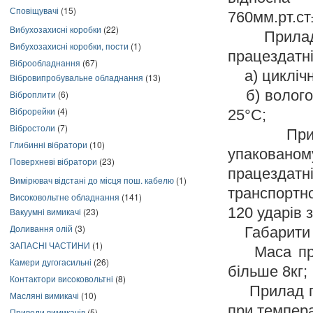
Сповіщувачі
(15)
760мм.рт.ст
Вибухозахисні коробки
(22)
Прила
Вибухозахисні коробки, пости
(1)
працездатні
Віброобладнання
(67)
а) циклічно
Вібровипробувальне обладнання
(13)
б) вологос
Віброплити
(6)
Віброрейки
(4)
25°С;
Вібростоли
(7)
При
Глибинні вібратори
(10)
упакован
Поверхневі вібратори
(23)
працездат
Вимірювач відстані до місця пош. кабелю
(1)
транспортно
Високовольтне обладнання
(141)
120 ударів 
Вакуумні вимикачі
(23)
Доливання олій
(3)
Габарити -
ЗАПАСНІ ЧАСТИНИ
(1)
Маса пр
Камери дугогасильні
(26)
більше 8кг;
Контактори високовольтні
(8)
Прилад пра
Масляні вимикачі
(10)
при темпера
Приводи вимикачів
(5)