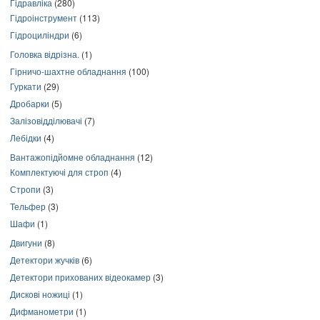
Гідравліка
(280)
Гідроінструмент
(113)
Гідроциліндри
(6)
Головка відрізна.
(1)
Гірничо-шахтне обладнання
(100)
Гуркати
(29)
Дробарки
(5)
Залізовідділювачі
(7)
Лебідки
(4)
Вантажопідйомне обладнання
(12)
Комплектуючі для строп
(4)
Стропи
(3)
Тельфер
(3)
Шафи
(1)
Двигуни
(8)
Детектори жучків
(6)
Детектори прихованих відеокамер
(3)
Дискові ножиці
(1)
Дифманометри
(1)