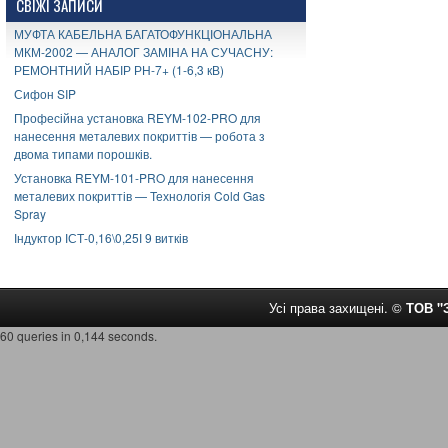
СВІЖІ ЗАПИСИ
МУФТА КАБЕЛЬНА БАГАТОФУНКЦІОНАЛЬНА
МКМ-2002 — АНАЛОГ ЗАМІНА НА СУЧАСНУ:
РЕМОНТНИЙ НАБІР РН-7+ (1-6,3 кВ)
Сифон SIP
Професійна установка REYM-102-PRO для
нанесення металевих покриттів — робота з
двома типами порошків.
Установка REYM-101-PRO для нанесення
металевих покриттів — Технологія Cold Gas
Spray
Індуктор ІСТ-0,16\0,25І 9 витків
Усі права захищені. ©
ТОВ 
60 queries in 0,144 seconds.