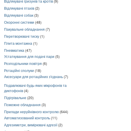
Відлякувачі гризунів та кротів
(9)
Відлякувачі птахів
(2)
Відлякувачі собак
(3)
Охоронні системи
(48)
Пакувальне обладнання
(7)
Перетворювачі тиску
(1)
Плита монтажна
(1)
Пневматика
(47)
Устаткування для подачі пари
(5)
Розподільники повітря
(6)
Ротаційні сполуки
(18)
Аксесуари для ротаційних з'єднань
(7)
Подавлювачі будь-яких мікрофонів та
диктофонів
(4)
Підігрівальне
(20)
Пожежне обладнання
(3)
Прилади неруйнівного контролю
(644)
Автоматизований контроль
(11)
Адгезиметри, вимірювачі адгезії
(2)