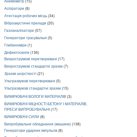
Анемометр
(15)
Аспіратори
(8)
Атестація робочих місць
(34)
Віброакустичні прилади
(20)
Газоаналізатори
(57)
Генератори трасувальні
(5)
Глибиноміри
(1)
Дефектоскопи
(136)
Вихрострумові перетворювачі
(17)
Вихрострумові стандартні зразки
(7)
Зразки шорсткості
(21)
Ультразвукові перетворювачі
(5)
Ультразвукові стандартні зразки
(15)
ВИМІРЮВАЧІ ВОЛОГИ МАТЕРІАЛІВ
(3)
ВИМІРЮВАЧІ МІЦНОСТІ БЕТОНУ І МАТЕРІАЛІВ,
ПРЕСИ ВИПРОБУВАЛЬНІ
(17)
ВИМІРЮВАЧІ СИЛИ
(8)
Випробувальне обладнання (машини)
(138)
Генератори ударних імпульсів
(8)