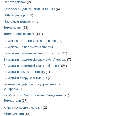
Перетворювачі
(2)
Контролери для вентиляції та ГВП
(4)
ПІД-регулятори
(52)
Програмні задатчики
(3)
Термометри
(23)
Термоперетворювачі
(181)
Вимірювання та регулювання рівня
(27)
Вимірювання параметрів вібрації
(3)
Вимірники параметрів петлі КЗ та ПЗВ
(21)
Вимірники параметрів електричної мережі
(73)
Вимірники параметрів електроізоляції
(24)
Вимірники швидкості потоку
(21)
Вимірники опору заземлення
(28)
Індикатори цифрові для управління та
контролю
(23)
Калібратори. Метрологічне обладнання
(95)
Термостати
(27)
Кліщі струмовимірювальні
(29)
Мегаомметри
(18)