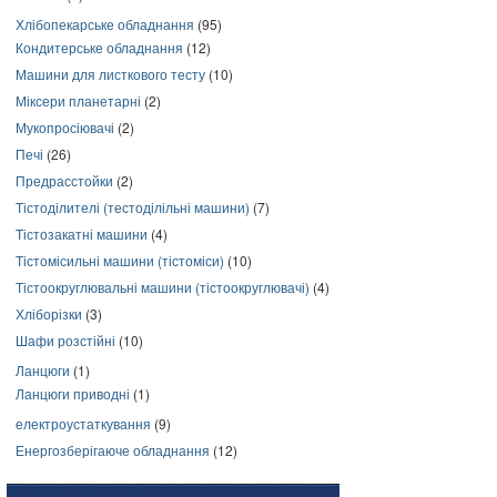
Хлібопекарське обладнання
(95)
Кондитерське обладнання
(12)
Машини для листкового тесту
(10)
Міксери планетарні
(2)
Мукопросіювачі
(2)
Печі
(26)
Предрасстойки
(2)
Тістоділителі (тестоділільні машини)
(7)
Тістозакатні машини
(4)
Тістомісильні машини (тістоміси)
(10)
Тістоокруглювальні машини (тістоокруглювачі)
(4)
Хліборізки
(3)
Шафи розстійні
(10)
Ланцюги
(1)
Ланцюги приводні
(1)
електроустаткування
(9)
Енергозберігаюче обладнання
(12)