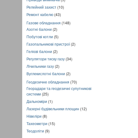
Релейний захист
(10)
Ремонт кабелю
(43)
Газове обладнання
(148)
Азотні балони
(2)
Побутові котли
(5)
Газопальникові пристрої
(2)
Гелієві балони
(2)
Регулятори тиску газу
(34)
Лічильники газу
(2)
Вуглекислотні балони
(2)
Геодезичне обладнання
(70)
Георадари та геодезичні супутникові
системи
(25)
Дальноміри
(1)
Лазерні будівельники площин
(12)
Нівеліри
(8)
Тахеометри
(15)
Теодоліти
(9)