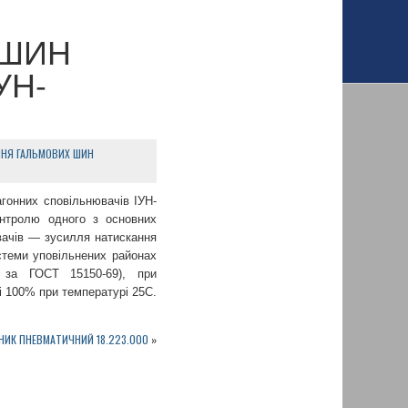
 ШИН
УН-
ННЯ ГАЛЬМОВИХ ШИН
гонних сповільнювачів ІУН-
онтролю одного з основних
вачів — зусилля натискання
истеми уповільнених районах
I за ГОСТ 15150-69), при
і 100% при температурі 25С.
ИК ПНЕВМАТИЧНИЙ 18.223.000
»