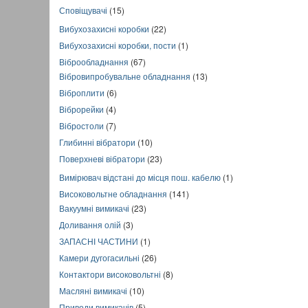
Сповіщувачі
(15)
Вибухозахисні коробки
(22)
Вибухозахисні коробки, пости
(1)
Віброобладнання
(67)
Вібровипробувальне обладнання
(13)
Віброплити
(6)
Віброрейки
(4)
Вібростоли
(7)
Глибинні вібратори
(10)
Поверхневі вібратори
(23)
Вимірювач відстані до місця пош. кабелю
(1)
Високовольтне обладнання
(141)
Вакуумні вимикачі
(23)
Доливання олій
(3)
ЗАПАСНІ ЧАСТИНИ
(1)
Камери дугогасильні
(26)
Контактори високовольтні
(8)
Масляні вимикачі
(10)
Приводи вимикачів
(5)