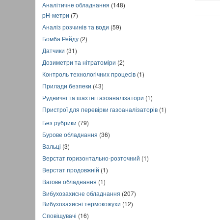
Аналітичне обладнання
(148)
pH-метри
(7)
Аналіз розчинів та води
(59)
Бомба Рейду
(2)
Датчики
(31)
Дозиметри та нітратоміри
(2)
Контроль технологічних процесів
(1)
Прилади безпеки
(43)
Рудничні та шахтні газоаналізатори
(1)
Пристрої для перевірки газоаналізаторів
(1)
Без рубрики
(79)
Бурове обладнання
(36)
Вальці
(3)
Верстат горизонтально-розточний
(1)
Верстат продовжній
(1)
Вагове обладнання
(1)
Вибухозахисне обладнання
(207)
Вибухозахисні термокожухи
(12)
Сповіщувачі
(16)