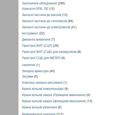
Залізничне обладнання
(295)
Агрегати ОПЕ, ПЕ
(12)
Запасні частини до вагонів
(12)
Запасні частини до тепловозів
(84)
Запасні частини до електровозів
(41)
Інструмент
(22)
Джерела живлення
(7)
Пристрої ЖАТ (СЦП)
(29)
Пристрої ЖАТ (СЦБ) для промшляхів
(8)
Пристрої СЦБ для МЕТРО
(9)
заклепки
(1)
Запірна арматура
(45)
Засувки
(5)
Клапана запірно-регулюючі
(1)
Крани кульові повнопрохідні
(9)
Крани кульові зварні (Приварне виконання)
(6)
Крани кульові зварні (фланцеве виконання)
(13)
Крани кульові укорочені
(8)
Вимірювальні прилади
(212)