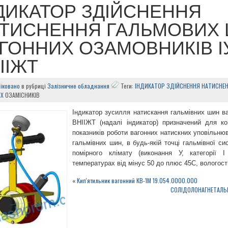
ДИКАТОР ЗДІЙСНЕННЯ
ТИСНЕННЯ ГАЛЬМОВИХ
ГОННИХ ОЗАМОВНИКІВ І
ІІЖТ
іковано
в рубриці
Залізничне обладнання
Теги:
ІНДИКАТОР ЗДІЙСНЕННЯ НАТИСНЕ
ИХ
ОЗАМІСНИКІВ
Індикатор зусилля натискання гальмівних шин ва
ВНІІЖТ (надалі індикатор) призначений для к
показників роботи вагонних натискних уповільню
гальмівних шин, в будь-якій точці гальмівної с
помірного клімату (виконання У, категорії 
температурах від мінус 50 до плюс 45С, вологост
«
Кип'ятильник вагонний КВ-1М 19.054.0000.000
СОЛІДОЛОНАГНЕТАЛЬН