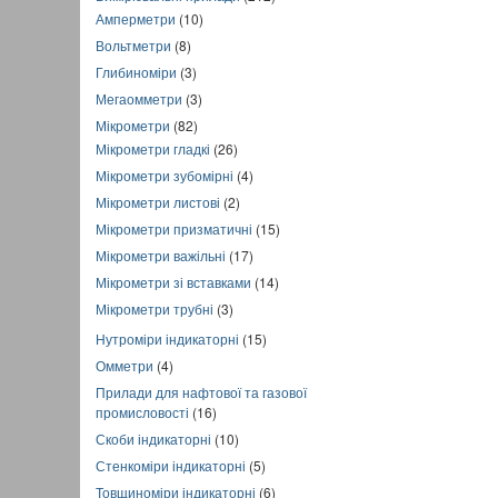
Амперметри
(10)
Вольтметри
(8)
Глибиноміри
(3)
Мегаомметри
(3)
Мікрометри
(82)
Мікрометри гладкі
(26)
Мікрометри зубомірні
(4)
Мікрометри листові
(2)
Мікрометри призматичні
(15)
Мікрометри важільні
(17)
Мікрометри зі вставками
(14)
Мікрометри трубні
(3)
Нутроміри індикаторні
(15)
Омметри
(4)
Прилади для нафтової та газової
промисловості
(16)
Скоби індикаторні
(10)
Стенкоміри індикаторні
(5)
Товщиноміри індикаторні
(6)