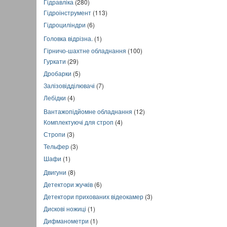
Гідравліка
(280)
Гідроінструмент
(113)
Гідроциліндри
(6)
Головка відрізна.
(1)
Гірничо-шахтне обладнання
(100)
Гуркати
(29)
Дробарки
(5)
Залізовідділювачі
(7)
Лебідки
(4)
Вантажопідйомне обладнання
(12)
Комплектуючі для строп
(4)
Стропи
(3)
Тельфер
(3)
Шафи
(1)
Двигуни
(8)
Детектори жучків
(6)
Детектори прихованих відеокамер
(3)
Дискові ножиці
(1)
Дифманометри
(1)