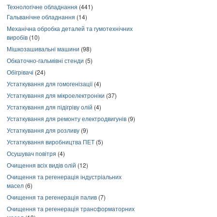
Технологічне обладнання
(441)
Гальванічне обладнання
(14)
Механічна обробка деталей та гумотехнічних
виробів
(10)
Мішкозашивальні машини
(98)
Обкаточно-гальмівні стенди
(5)
Обігрівачі
(24)
Устаткування для гомогенізації
(4)
Устаткування для мікроелектроніки
(37)
Устаткування для підігріву олій
(4)
Устаткування для ремонту електродвигунів
(9)
Устаткування для розливу
(9)
Устаткування виробництва ПЕТ
(5)
Осушувач повітря
(4)
Очищення всіх видів олій
(12)
Очищення та регенерація індустріальних
масел
(6)
Очищення та регенерація палив
(7)
Очищення та регенерація трансформаторних