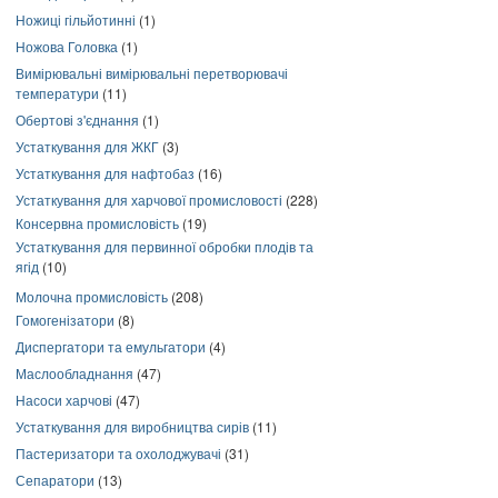
Ножиці гільйотинні
(1)
Ножова Головка
(1)
Вимірювальні вимірювальні перетворювачі
температури
(11)
Обертові з'єднання
(1)
Устаткування для ЖКГ
(3)
Устаткування для нафтобаз
(16)
Устаткування для харчової промисловості
(228)
Консервна промисловість
(19)
Устаткування для первинної обробки плодів та
ягід
(10)
Молочна промисловість
(208)
Гомогенізатори
(8)
Диспергатори та емульгатори
(4)
Маслообладнання
(47)
Насоси харчові
(47)
Устаткування для виробництва сирів
(11)
Пастеризатори та охолоджувачі
(31)
Сепаратори
(13)