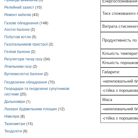
Енергоспоживання
Релейний захист
(10)
Тиск споживаного 
Ремонт кабелю
(43)
Газове обладнання
(148)
Витрата стисненог
Азотні балони
(2)
Побутові котли
(5)
Продуктивність по 
Газопальникові пристрої
(2)
Гелієві балони
(2)
Кількість темпера
Регулятори тиску газу
(34)
Кількість порошко
Лічильники газу
(2)
Габарити:
Вуглекислотні балони
(2)
-напилювальний б
Геодезичне обладнання
(70)
Георадари та геодезичні супутникові
-стійка з порошко
системи
(25)
Маса
Дальноміри
(1)
Лазерні будівельники площин
(12)
-напилювальний б
Нівеліри
(8)
-стійка з порошко
Тахеометри
(15)
Теодоліти
(9)