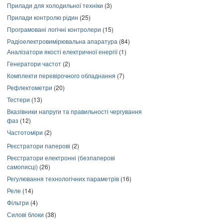
Прилади для холодильної техніки
(3)
Прилади контролю рідин
(25)
Програмовані логічні контролери
(15)
Радіоелектровимірювальна апаратура
(84)
Аналізатори якості електричної енергії
(1)
Генератори частот
(2)
Комплекти перевірочного обладнання
(7)
Рефлектометри
(20)
Тестери
(13)
Вказівники напруги та правильності чергування
фаз
(12)
Частотоміри
(2)
Реєстратори паперові
(2)
Реєстратори електронні (безпаперові
самописці)
(26)
Регулювання технологічних параметрів
(16)
Реле
(14)
Фільтри
(4)
Силові блоки
(38)