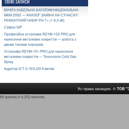
СВІЖІ ЗАПИСИ
МУФТА КАБЕЛЬНА БАГАТОФУНКЦІОНАЛЬНА
МКМ-2002 — АНАЛОГ ЗАМІНА НА СУЧАСНУ:
РЕМОНТНИЙ НАБІР РН-7+ (1-6,3 кВ)
Сифон SIP
Професійна установка REYM-102-PRO для
нанесення металевих покриттів — робота з
двома типами порошків.
Установка REYM-101-PRO для нанесення
металевих покриттів — Технологія Cold Gas
Spray
Індуктор ІСТ-0,16\0,25І 9 витків
Усі права захищені. ©
ТОВ 
60 queries in 0,252 seconds.