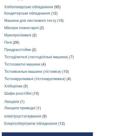
Хлібопекарське обладнання
(95)
Кондитерське обладнання
(12)
Машини для листкового тесту
(10)
Міксери планетарні
(2)
Мукопросіювачі
(2)
Печі
(26)
Предрасстойки
(2)
Тістоділителі (тестоділільні машини)
(7)
Тістозакатні машини
(4)
Тістомісильні машини (тістоміси)
(10)
Тістоокруглювачі (тістоокруглювачі)
(4)
Хліборізки
(3)
Шафи розстійні
(10)
Ланцюги
(1)
Ланцюги приводні
(1)
електроустаткування
(9)
Енергозберігаюче обладнання
(12)