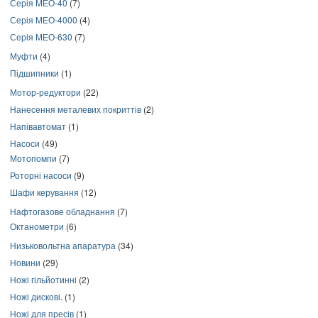
Серія МЕО-40
(7)
Серія МЕО-4000
(4)
Серія МЕО-630
(7)
Муфти
(4)
Підшипники
(1)
Мотор-редуктори
(22)
Нанесення металевих покриттів
(2)
Напівавтомат
(1)
Насоси
(49)
Мотопомпи
(7)
Роторні насоси
(9)
Шафи керування
(12)
Нафтогазове обладнання
(7)
Октанометри
(6)
Низьковольтна апаратура
(34)
Новини
(29)
Ножі гільйотинні
(2)
Ножі дискові.
(1)
Ножі для пресів
(1)