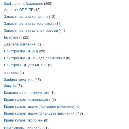
Залізничне обладнання
(295)
Агрегати ОПЕ, ПЕ
(12)
Запасні частини до вагонів
(12)
Запасні частини до тепловозів
(84)
Запасні частини до електровозів
(41)
Інструмент
(22)
Джерела живлення
(7)
Пристрої ЖАТ (СЦП)
(29)
Пристрої ЖАТ (СЦБ) для промшляхів
(8)
Пристрої СЦБ для МЕТРО
(9)
заклепки
(1)
Запірна арматура
(45)
Засувки
(5)
Клапана запірно-регулюючі
(1)
Крани кульові повнопрохідні
(9)
Крани кульові зварні (Приварне виконання)
(6)
Крани кульові зварні (фланцеве виконання)
(13)
Крани кульові укорочені
(8)
Вимірювальні прилади
(212)