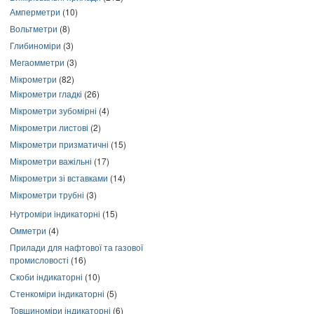
Амперметри
(10)
Вольтметри
(8)
Глибиноміри
(3)
Мегаомметри
(3)
Мікрометри
(82)
Мікрометри гладкі
(26)
Мікрометри зубомірні
(4)
Мікрометри листові
(2)
Мікрометри призматичні
(15)
Мікрометри важільні
(17)
Мікрометри зі вставками
(14)
Мікрометри трубні
(3)
Нутроміри індикаторні
(15)
Омметри
(4)
Прилади для нафтової та газової
промисловості
(16)
Скоби індикаторні
(10)
Стенкоміри індикаторні
(5)
Товщиноміри індикаторні
(6)