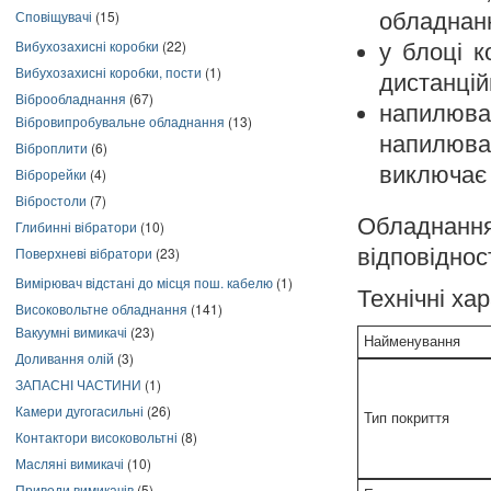
Сповіщувачі
(15)
обладнан
Вибухозахисні коробки
(22)
у блоці 
Вибухозахисні коробки, пости
(1)
дистанцій
Віброобладнання
(67)
напилюв
Вібровипробувальне обладнання
(13)
напилювач
Віброплити
(6)
виключає 
Віброрейки
(4)
Вібростоли
(7)
Обладнання
Глибинні вібратори
(10)
Поверхневі вібратори
(23)
відповідно
Вимірювач відстані до місця пош. кабелю
(1)
Технічні ха
Високовольтне обладнання
(141)
Вакуумні вимикачі
(23)
Найменування
Доливання олій
(3)
ЗАПАСНІ ЧАСТИНИ
(1)
Камери дугогасильні
(26)
Тип покриття
Контактори високовольтні
(8)
Масляні вимикачі
(10)
Приводи вимикачів
(5)