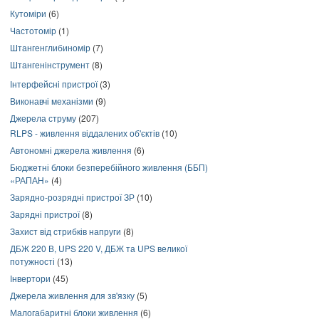
Кутоміри
(6)
Частотомір
(1)
Штангенглибиномір
(7)
Штангенінструмент
(8)
Інтерфейсні пристрої
(3)
Виконавчі механізми
(9)
Джерела струму
(207)
RLPS - живлення віддалених об'єктів
(10)
Автономні джерела живлення
(6)
Бюджетні блоки безперебійного живлення (ББП)
«РАПАН»
(4)
Зарядно-розрядні пристрої ЗР
(10)
Зарядні пристрої
(8)
Захист від стрибків напруги
(8)
ДБЖ 220 В, UPS 220 V, ДБЖ та UPS великої
потужності
(13)
Інвертори
(45)
Джерела живлення для зв'язку
(5)
Малогабаритні блоки живлення
(6)