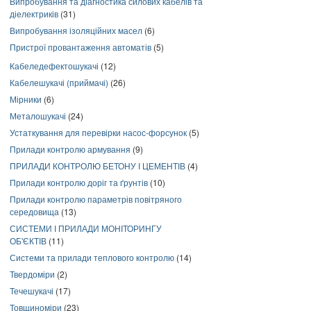
Випробування та діагностика силових кабелів та
діелектриків
(31)
Випробування ізоляційних масел
(6)
Пристрої провантаження автоматів
(5)
Кабеледефектошукачі
(12)
Кабелешукачі (приймачі)
(26)
Мірники
(6)
Металошукачі
(24)
Устаткування для перевірки насос-форсунок
(5)
Прилади контролю армування
(9)
ПРИЛАДИ КОНТРОЛЮ БЕТОНУ І ЦЕМЕНТІВ
(4)
Прилади контролю доріг та ґрунтів
(10)
Прилади контролю параметрів повітряного
середовища
(13)
СИСТЕМИ І ПРИЛАДИ МОНІТОРИНГУ
ОБ'ЄКТІВ
(11)
Системи та прилади теплового контролю
(14)
Твердоміри
(2)
Течешукачі
(17)
Товщиноміри
(23)