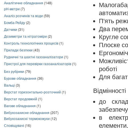
Аналітичне обладнання
(148)
Малога
pH-метри
(7)
автоматиз
Аналіз розчинів та води
(59)
П'ять реж
Бомба Рейду
(2)
Два пере
Датчики
(31)
Кругле с
Дозиметри та нітратоміри
(2)
Контроль технологічних процесів
(1)
Плоске с
Прилади безпеки
(43)
Ергономіч
Рудничні та шахтні газоаналізатори
(1)
Можливіс
Пристрої для перевірки газоаналізаторів
(1)
роботі
Без рубрики
(79)
Для багат
Бурове обладнання
(36)
Вальці
(3)
Відмінності
Верстат горизонтально-розточний
(1)
Верстат продовжній
(1)
до скла
Вагове обладнання
(1)
забезпечу
Вибухозахисне обладнання
(207)
в елект
Вибухозахисні термокожухи
(12)
елементи
Сповіщувачі
(16)