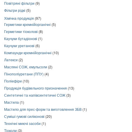
Повітряні фільтри
(9)
Фільтри рідкі
(5)
Хімічна продукція
(97)
Герметики кремнійорганічні
(5)
Герметики тіоколові
(8)
Каучуки бутадієнові
(1)
Каучуки уретанові
(6)
Компаунди кремнійорганічні
(10)
Латекси
(2)
Масляні СОЖ, емульсоли
(2)
Пінополіуретани (ППУ)
(4)
Поліефіри
(10)
Продукція будівельного призначення
(13)
Синтетичні та напівсинтетичні СОЖ
(3)
Мастила
(1)
Мастило для прес-форм та виготовлення ЗБВ
(1)
Суміші гумові силіконові
(20)
Технічні миючі засоби
(1)
Тіоколи
(3)