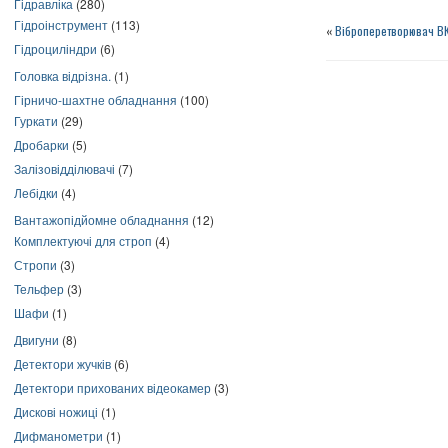
Гідравліка
(280)
Гідроінструмент
(113)
«
Віброперетворювач В
Гідроциліндри
(6)
Головка відрізна.
(1)
Гірничо-шахтне обладнання
(100)
Гуркати
(29)
Дробарки
(5)
Залізовідділювачі
(7)
Лебідки
(4)
Вантажопідйомне обладнання
(12)
Комплектуючі для строп
(4)
Стропи
(3)
Тельфер
(3)
Шафи
(1)
Двигуни
(8)
Детектори жучків
(6)
Детектори прихованих відеокамер
(3)
Дискові ножиці
(1)
Дифманометри
(1)