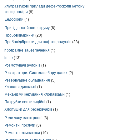
Ультразвукові прилади дефектоскопії бетону,
товщиноміри
(9)
Ендоскопи
(4)
Привід постійного струму
(8)
Пробовідбірники
(23)
Пробовідбірники для нафтопродуктів
(23)
програмне забезпечення
(1)
інше
(13)
Розмотувачі рулонів
(1)
Реєстратори. Системи збору даних
(2)
Резервуарне обладнання
(5)
Клапани дихальні
(1)
Механізми керування хлопавками
(1)
Патрубки вентиляційні
(1)
Хлопушки для резервуарів
(1)
Реле часу електронні
(3)
Ремонтні послуги
(3)
Ремонтні комплекси
(19)
Рентгенівське обладнання
(9)