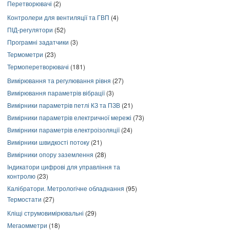
Перетворювачі
(2)
Контролери для вентиляції та ГВП
(4)
ПІД-регулятори
(52)
Програмні задатчики
(3)
Термометри
(23)
Термоперетворювачі
(181)
Вимірювання та регулювання рівня
(27)
Вимірювання параметрів вібрації
(3)
Вимірники параметрів петлі КЗ та ПЗВ
(21)
Вимірники параметрів електричної мережі
(73)
Вимірники параметрів електроізоляції
(24)
Вимірники швидкості потоку
(21)
Вимірники опору заземлення
(28)
Індикатори цифрові для управління та
контролю
(23)
Калібратори. Метрологічне обладнання
(95)
Термостати
(27)
Кліщі струмовимірювальні
(29)
Мегаомметри
(18)