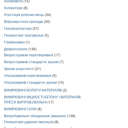
Анемометр
(15)
Аспіратори
(8)
Атестація робочих місць
(34)
Віброакустичні прилади
(20)
Газоаналізатори
(57)
Генератори трасувальні
(5)
Глибиноміри
(1)
Дефектоскопи
(136)
Вихрострумові перетворювачі
(17)
Вихрострумові стандартні зразки
(7)
Зразки шорсткості
(21)
Ультразвукові перетворювачі
(5)
Ультразвукові стандартні зразки
(15)
ВИМІРЮВАЧІ ВОЛОГИ МАТЕРІАЛІВ
(3)
ВИМІРЮВАЧІ МІЦНОСТІ БЕТОНУ І МАТЕРІАЛІВ,
ПРЕСИ ВИПРОБУВАЛЬНІ
(17)
ВИМІРЮВАЧІ СИЛИ
(8)
Випробувальне обладнання (машини)
(138)
Генератори ударних імпульсів
(8)