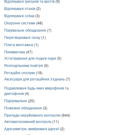
Відлякувачі гризунів та кротів
(9)
Відлякувачі птахів
(2)
Відлякувачі собак
(3)
Охоронні системи
(48)
Пакувальне обладнання
(7)
Перетворювачі тиску
(1)
Плита монтажна
(1)
Пневматика
(47)
Устаткування для подачі пари
(5)
Розподільники повітря
(6)
Ротаційні сполуки
(18)
Аксесуари для ротаційних з'єднань
(7)
Подавлювачі будь-яких мікрофонів та
диктофонів
(4)
Підігрівальне
(20)
Пожежне обладнання
(3)
Прилади неруйнівного контролю
(644)
Автоматизований контроль
(11)
Адгезиметри, вимірювачі адгезії
(2)