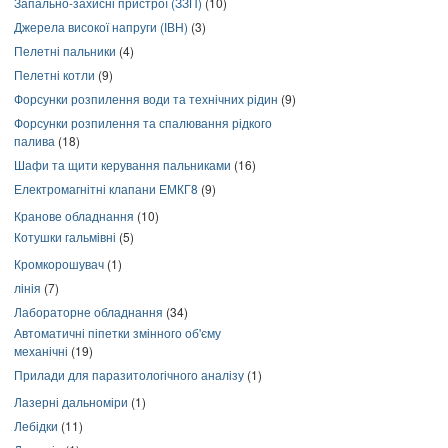
Запально-захисні пристрої (ЗЗП)
(10)
Джерела високої напруги (ІВН)
(3)
Пелетні пальники
(4)
Пелетні котли
(9)
Форсунки розпилення води та технічних рідин
(9)
Форсунки розпилення та спалювання рідкого
палива
(18)
Шафи та щити керування пальниками
(16)
Електромагнітні клапани ЕМКГ8
(9)
Кранове обладнання
(10)
Котушки гальмівні
(5)
Кромкорошувач
(1)
лінія
(7)
Лабораторне обладнання
(34)
Автоматичні піпетки змінного об'єму
механічні
(19)
Прилади для паразитологічного аналізу
(1)
Лазерні дальноміри
(1)
Лебідки
(11)