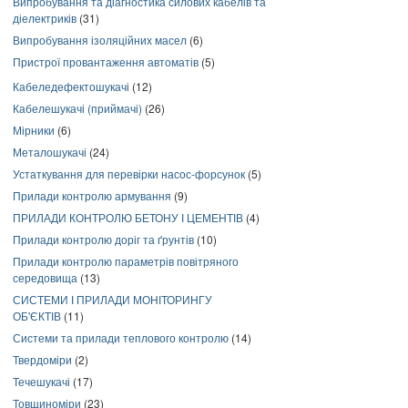
Випробування та діагностика силових кабелів та
діелектриків
(31)
Випробування ізоляційних масел
(6)
Пристрої провантаження автоматів
(5)
Кабеледефектошукачі
(12)
Кабелешукачі (приймачі)
(26)
Мірники
(6)
Металошукачі
(24)
Устаткування для перевірки насос-форсунок
(5)
Прилади контролю армування
(9)
ПРИЛАДИ КОНТРОЛЮ БЕТОНУ І ЦЕМЕНТІВ
(4)
Прилади контролю доріг та ґрунтів
(10)
Прилади контролю параметрів повітряного
середовища
(13)
СИСТЕМИ І ПРИЛАДИ МОНІТОРИНГУ
ОБ'ЄКТІВ
(11)
Системи та прилади теплового контролю
(14)
Твердоміри
(2)
Течешукачі
(17)
Товщиноміри
(23)