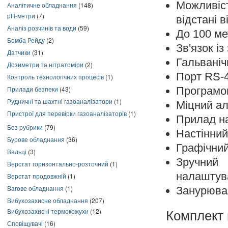
Можливіст
Аналітичне обладнання
(148)
pH-метри
(7)
відстані в
Аналіз розчинів та води
(59)
До 100 ме
Бомба Рейду
(2)
Зв'язок і
Датчики
(31)
Гальваніч
Дозиметри та нітратоміри
(2)
Порт RS-4
Контроль технологічних процесів
(1)
Програмов
Прилади безпеки
(43)
Рудничні та шахтні газоаналізатори
(1)
Міцний ал
Пристрої для перевірки газоаналізаторів
(1)
Прилад на
Без рубрики
(79)
Настінний
Бурове обладнання
(36)
Графічний
Вальці
(3)
Зручний
Верстат горизонтально-розточний
(1)
налаштув
Верстат продовжній
(1)
Вагове обладнання
(1)
Занурювал
Вибухозахисне обладнання
(207)
Вибухозахисні термокожухи
(12)
Комплект 
Сповіщувачі
(16)