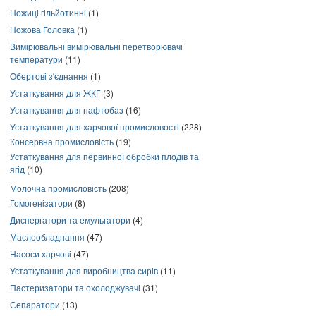
Ножиці гільйотинні
(1)
Ножова Головка
(1)
Вимірювальні вимірювальні перетворювачі
температури
(11)
Обертові з'єднання
(1)
Устаткування для ЖКГ
(3)
Устаткування для нафтобаз
(16)
Устаткування для харчової промисловості
(228)
Консервна промисловість
(19)
Устаткування для первинної обробки плодів та
ягід
(10)
Молочна промисловість
(208)
Гомогенізатори
(8)
Диспергатори та емульгатори
(4)
Маслообладнання
(47)
Насоси харчові
(47)
Устаткування для виробництва сирів
(11)
Пастеризатори та охолоджувачі
(31)
Сепаратори
(13)