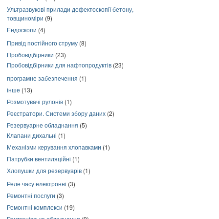
Ультразвукові прилади дефектоскопії бетону,
товщиноміри
(9)
Ендоскопи
(4)
Привід постійного струму
(8)
Пробовідбірники
(23)
Пробовідбірники для нафтопродуктів
(23)
програмне забезпечення
(1)
інше
(13)
Розмотувачі рулонів
(1)
Реєстратори. Системи збору даних
(2)
Резервуарне обладнання
(5)
Клапани дихальні
(1)
Механізми керування хлопавками
(1)
Патрубки вентиляційні
(1)
Хлопушки для резервуарів
(1)
Реле часу електронні
(3)
Ремонтні послуги
(3)
Ремонтні комплекси
(19)
Рентгенівське обладнання
(9)