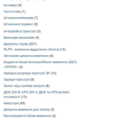
Кутоміри
(6)
Частотомір
(1)
Штангенглибиномір
(7)
Штангенінструмент
(8)
Інтерфейсні пристрої
(3)
Виконавчі механізми
(9)
Джерела струму
(207)
RLPS - живлення віддалених об'єктів
(10)
Автономні джерела живлення
(6)
Бюджетні блоки безперебійного живлення (ББП)
«РАПАН»
(4)
Зарядно-розрядні пристрої ЗР
(10)
Зарядні пристрої
(8)
Захист від стрибків напруги
(8)
ДБЖ 220 В, UPS 220 V, ДБЖ та UPS великої
потужності
(13)
Інвертори
(45)
Джерела живлення для зв'язку
(5)
Малогабаритні блоки живлення
(6)