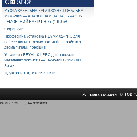
СВІЖІ ЗАПИСИ
МУФТА КАБЕЛЬНА БАГАТОФУНКЦІОНАЛЬНА
МКМ-2002 — АНАЛОГ ЗАМІНА НА СУЧАСНУ:
РЕМОНТНИЙ НАБІР РН-7+ (1-6,3 кВ)
Сифон SIP
Професійна установка REYM-102-PRO для
нанесення металевих покриттів — робота з
двома типами порошків.
Установка REYM-101-PRO для нанесення
металевих покриттів — Технологія Cold Gas
Spray
Індуктор ІСТ-0,16\0,25І 9 витків
Усі права захищені. ©
ТОВ 
60 queries in 0,144 seconds.