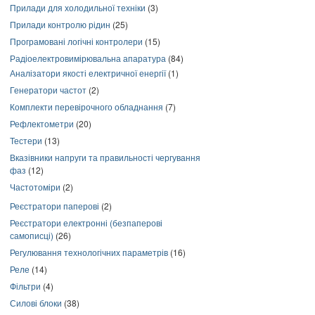
Прилади для холодильної техніки
(3)
Прилади контролю рідин
(25)
Програмовані логічні контролери
(15)
Радіоелектровимірювальна апаратура
(84)
Аналізатори якості електричної енергії
(1)
Генератори частот
(2)
Комплекти перевірочного обладнання
(7)
Рефлектометри
(20)
Тестери
(13)
Вказівники напруги та правильності чергування
фаз
(12)
Частотоміри
(2)
Реєстратори паперові
(2)
Реєстратори електронні (безпаперові
самописці)
(26)
Регулювання технологічних параметрів
(16)
Реле
(14)
Фільтри
(4)
Силові блоки
(38)