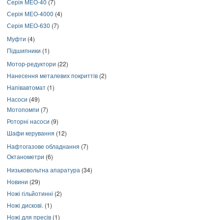
Серія МЕО-40
(7)
Серія МЕО-4000
(4)
Серія МЕО-630
(7)
Муфти
(4)
Підшипники
(1)
Мотор-редуктори
(22)
Нанесення металевих покриттів
(2)
Напівавтомат
(1)
Насоси
(49)
Мотопомпи
(7)
Роторні насоси
(9)
Шафи керування
(12)
Нафтогазове обладнання
(7)
Октанометри
(6)
Низьковольтна апаратура
(34)
Новини
(29)
Ножі гільйотинні
(2)
Ножі дискові.
(1)
Ножі для пресів
(1)