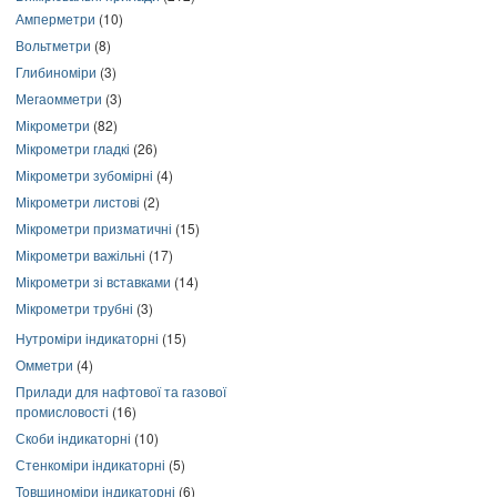
Амперметри
(10)
Вольтметри
(8)
Глибиноміри
(3)
Мегаомметри
(3)
Мікрометри
(82)
Мікрометри гладкі
(26)
Мікрометри зубомірні
(4)
Мікрометри листові
(2)
Мікрометри призматичні
(15)
Мікрометри важільні
(17)
Мікрометри зі вставками
(14)
Мікрометри трубні
(3)
Нутроміри індикаторні
(15)
Омметри
(4)
Прилади для нафтової та газової
промисловості
(16)
Скоби індикаторні
(10)
Стенкоміри індикаторні
(5)
Товщиноміри індикаторні
(6)