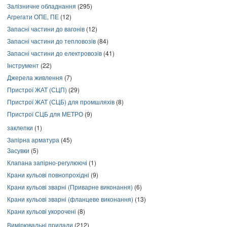
Залізничне обладнання
(295)
Агрегати ОПЕ, ПЕ
(12)
Запасні частини до вагонів
(12)
Запасні частини до тепловозів
(84)
Запасні частини до електровозів
(41)
Інструмент
(22)
Джерела живлення
(7)
Пристрої ЖАТ (СЦП)
(29)
Пристрої ЖАТ (СЦБ) для промшляхів
(8)
Пристрої СЦБ для МЕТРО
(9)
заклепки
(1)
Запірна арматура
(45)
Засувки
(5)
Клапана запірно-регулюючі
(1)
Крани кульові повнопрохідні
(9)
Крани кульові зварні (Приварне виконання)
(6)
Крани кульові зварні (фланцеве виконання)
(13)
Крани кульові укорочені
(8)
Вимірювальні прилади
(212)