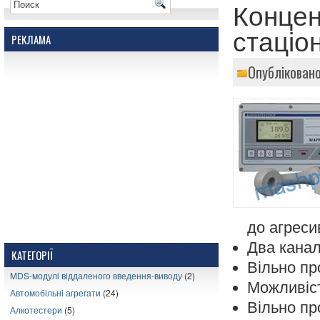
Концен
стаціо
РЕКЛАМА
Опубліковано
до агреси
Два канал
КАТЕГОРІЇ
Вільно пр
MDS-модулі віддаленого введення-виводу
(2)
Можливіст
Автомобільні агрегати
(24)
Вільно пр
Алкотестери
(5)