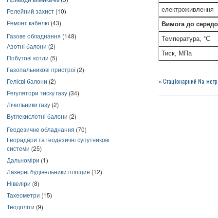
електроживлення
Релейний захист
(10)
Ремонт кабелю
(43)
Вимога до серед
Газове обладнання
(148)
Температура, °С
Азотні балони
(2)
Тиск, МПа
Побутові котли
(5)
Газопальникові пристрої
(2)
Гелієві балони
(2)
«
Стаціонарний Na-мет
Регулятори тиску газу
(34)
Лічильники газу
(2)
Вуглекислотні балони
(2)
Геодезичне обладнання
(70)
Георадари та геодезичні супутникові
системи
(25)
Дальноміри
(1)
Лазерні будівельники площин
(12)
Нівеліри
(8)
Тахеометри
(15)
Теодоліти
(9)