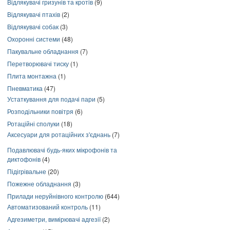
Відлякувачі гризунів та кротів
(9)
Відлякувачі птахів
(2)
Відлякувачі собак
(3)
Охоронні системи
(48)
Пакувальне обладнання
(7)
Перетворювачі тиску
(1)
Плита монтажна
(1)
Пневматика
(47)
Устаткування для подачі пари
(5)
Розподільники повітря
(6)
Ротаційні сполуки
(18)
Аксесуари для ротаційних з'єднань
(7)
Подавлювачі будь-яких мікрофонів та
диктофонів
(4)
Підігрівальне
(20)
Пожежне обладнання
(3)
Прилади неруйнівного контролю
(644)
Автоматизований контроль
(11)
Адгезиметри, вимірювачі адгезії
(2)