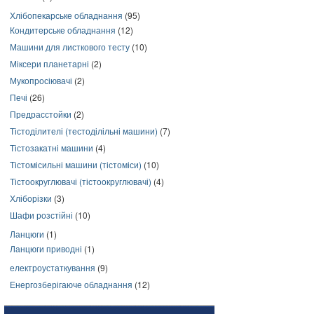
Хлібопекарське обладнання
(95)
Кондитерське обладнання
(12)
Машини для листкового тесту
(10)
Міксери планетарні
(2)
Мукопросіювачі
(2)
Печі
(26)
Предрасстойки
(2)
Тістоділителі (тестоділільні машини)
(7)
Тістозакатні машини
(4)
Тістомісильні машини (тістоміси)
(10)
Тістоокруглювачі (тістоокруглювачі)
(4)
Хліборізки
(3)
Шафи розстійні
(10)
Ланцюги
(1)
Ланцюги приводні
(1)
електроустаткування
(9)
Енергозберігаюче обладнання
(12)