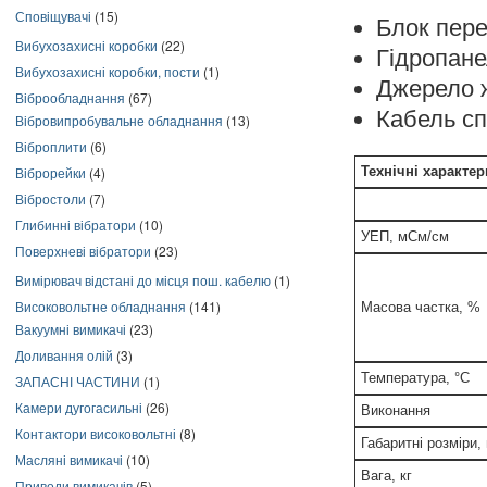
Сповіщувачі
(15)
Блок пер
Вибухозахисні коробки
(22)
Гідропане
Вибухозахисні коробки, пости
(1)
Джерело 
Віброобладнання
(67)
Кабель сп
Вібровипробувальне обладнання
(13)
Віброплити
(6)
Віброрейки
(4)
Технічні характер
Вібростоли
(7)
Глибинні вібратори
(10)
УЕП, мСм/см
Поверхневі вібратори
(23)
Вимірювач відстані до місця пош. кабелю
(1)
Високовольтне обладнання
(141)
Масова частка, %
Вакуумні вимикачі
(23)
Доливання олій
(3)
Температура, °С
ЗАПАСНІ ЧАСТИНИ
(1)
Камери дугогасильні
(26)
Виконання
Контактори високовольтні
(8)
Габаритні розміри,
Масляні вимикачі
(10)
Вага, кг
Приводи вимикачів
(5)