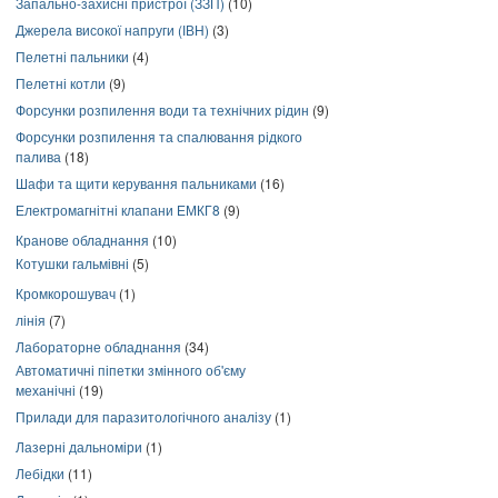
Запально-захисні пристрої (ЗЗП)
(10)
Джерела високої напруги (ІВН)
(3)
Пелетні пальники
(4)
Пелетні котли
(9)
Форсунки розпилення води та технічних рідин
(9)
Форсунки розпилення та спалювання рідкого
палива
(18)
Шафи та щити керування пальниками
(16)
Електромагнітні клапани ЕМКГ8
(9)
Кранове обладнання
(10)
Котушки гальмівні
(5)
Кромкорошувач
(1)
лінія
(7)
Лабораторне обладнання
(34)
Автоматичні піпетки змінного об'єму
механічні
(19)
Прилади для паразитологічного аналізу
(1)
Лазерні дальноміри
(1)
Лебідки
(11)