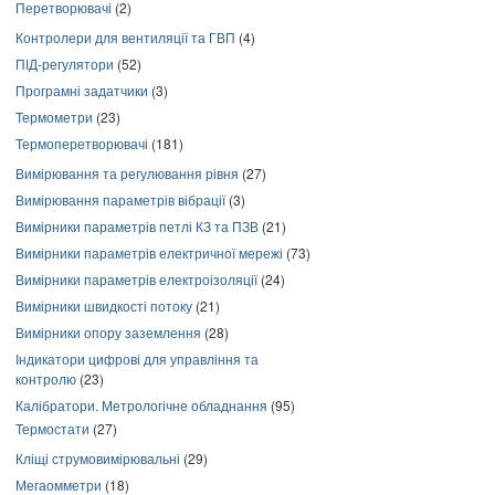
Перетворювачі
(2)
Контролери для вентиляції та ГВП
(4)
ПІД-регулятори
(52)
Програмні задатчики
(3)
Термометри
(23)
Термоперетворювачі
(181)
Вимірювання та регулювання рівня
(27)
Вимірювання параметрів вібрації
(3)
Вимірники параметрів петлі КЗ та ПЗВ
(21)
Вимірники параметрів електричної мережі
(73)
Вимірники параметрів електроізоляції
(24)
Вимірники швидкості потоку
(21)
Вимірники опору заземлення
(28)
Індикатори цифрові для управління та
контролю
(23)
Калібратори. Метрологічне обладнання
(95)
Термостати
(27)
Кліщі струмовимірювальні
(29)
Мегаомметри
(18)