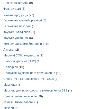
Повітряні фільтри
(9)
Фільтри рідкі
(5)
Хімічна продукція
(97)
Герметики кремнійорганічні
(5)
Герметики тіоколові
(8)
Каучуки бутадієнові
(1)
Каучуки уретанові
(6)
Компаунди кремнійорганічні
(10)
Латекси
(2)
Масляні СОЖ, емульсоли
(2)
Пінополіуретани (ППУ)
(4)
Поліефіри
(10)
Продукція будівельного призначення
(13)
Синтетичні та напівсинтетичні СОЖ
(3)
Мастила
(1)
Мастило для прес-форм та виготовлення ЗБВ
(1)
Суміші гумові силіконові
(20)
Технічні миючі засоби
(1)
Тіоколи
(3)