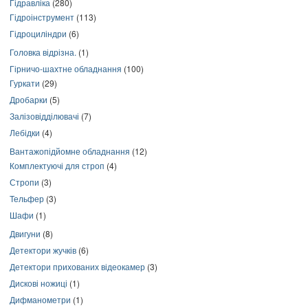
Гідравліка
(280)
Гідроінструмент
(113)
Гідроциліндри
(6)
Головка відрізна.
(1)
Гірничо-шахтне обладнання
(100)
Гуркати
(29)
Дробарки
(5)
Залізовідділювачі
(7)
Лебідки
(4)
Вантажопідйомне обладнання
(12)
Комплектуючі для строп
(4)
Стропи
(3)
Тельфер
(3)
Шафи
(1)
Двигуни
(8)
Детектори жучків
(6)
Детектори прихованих відеокамер
(3)
Дискові ножиці
(1)
Дифманометри
(1)