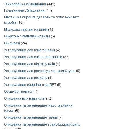
Технологічне обладнання
(441)
Гальванічне обладнання
(14)
Механічна обробка деталей та гумотехнічних
виробів
(10)
Мішкозашивальні машини
(98)
Обкаточно-гальмівні стенди
(5)
Обігрівачі
(24)
Устаткування для гомогенізації
(4)
Устаткування для мікроелектроніки
(37)
Устаткування для підігріву олій
(4)
Устаткування для ремонту електродвигунів
(9)
Устаткування для розливу
(9)
Устаткування виробництва ПЕТ
(5)
Осушувач повітря
(4)
Очищення всіх видів олій
(12)
Очищення та регенерація індустріальних
масел
(6)
Очищення та регенерація палив
(7)
Очищення та регенерація трансформаторних