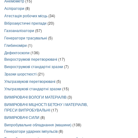
Анемометр
(15)
Аспіратори
(8)
Атестація робочих місць
(34)
Віброакустичні прилади
(20)
Газоаналізатори
(57)
Генератори трасувальні
(5)
Глибиноміри
(1)
Дефектоскопи
(136)
Вихрострумові перетворювачі
(17)
Вихрострумові стандартні зразки
(7)
Зразки шорсткості
(21)
Ультразвукові перетворювачі
(5)
Ультразвукові стандартні зразки
(15)
ВИМІРЮВАЧІ ВОЛОГИ МАТЕРІАЛІВ
(3)
ВИМІРЮВАЧІ МІЦНОСТІ БЕТОНУ І МАТЕРІАЛІВ,
ПРЕСИ ВИПРОБУВАЛЬНІ
(17)
ВИМІРЮВАЧІ СИЛИ
(8)
Випробувальне обладнання (машини)
(138)
Генератори ударних імпульсів
(8)