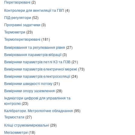
Перетворювачі
(2)
Контролери для вентиляції та ГВП
(4)
ПІД-регулятори
(52)
Програмні задатчики
(3)
Термометри
(23)
Термоперетворювачі
(181)
Вимірювання та регулювання рівня
(27)
Вимірювання параметрів вібрації
(3)
Вимірники параметрів петлі КЗ та ПЗВ
(21)
Вимірники параметрів електричної мережі
(73)
Вимірники параметрів електроізоляції
(24)
Вимірники швидкості потоку
(21)
Вимірники опору заземлення
(28)
Індикатори цифрові для управління та
контролю
(23)
Калібратори. Метрологічне обладнання
(95)
Термостати
(27)
Кліщі струмовимірювальні
(29)
Мегаомметри
(18)