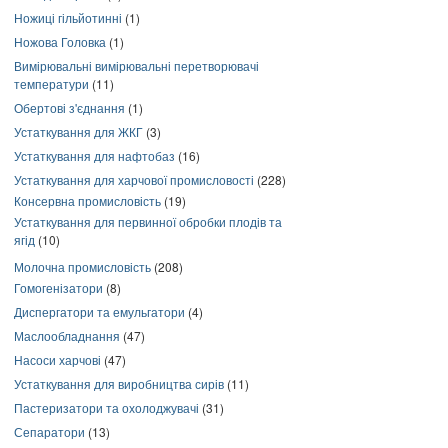
Ножиці гільйотинні
(1)
Ножова Головка
(1)
Вимірювальні вимірювальні перетворювачі
температури
(11)
Обертові з'єднання
(1)
Устаткування для ЖКГ
(3)
Устаткування для нафтобаз
(16)
Устаткування для харчової промисловості
(228)
Консервна промисловість
(19)
Устаткування для первинної обробки плодів та
ягід
(10)
Молочна промисловість
(208)
Гомогенізатори
(8)
Диспергатори та емульгатори
(4)
Маслообладнання
(47)
Насоси харчові
(47)
Устаткування для виробництва сирів
(11)
Пастеризатори та охолоджувачі
(31)
Сепаратори
(13)