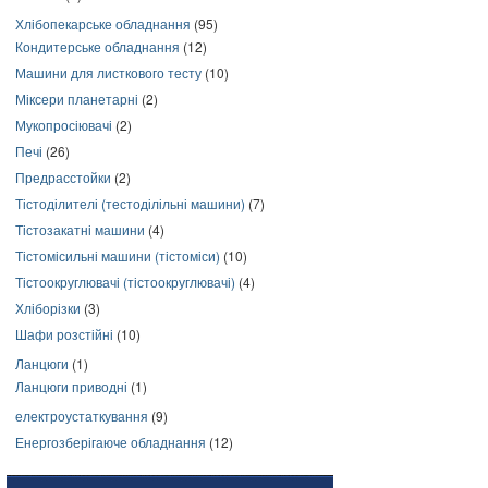
Хлібопекарське обладнання
(95)
Кондитерське обладнання
(12)
Машини для листкового тесту
(10)
Міксери планетарні
(2)
Мукопросіювачі
(2)
Печі
(26)
Предрасстойки
(2)
Тістоділителі (тестоділільні машини)
(7)
Тістозакатні машини
(4)
Тістомісильні машини (тістоміси)
(10)
Тістоокруглювачі (тістоокруглювачі)
(4)
Хліборізки
(3)
Шафи розстійні
(10)
Ланцюги
(1)
Ланцюги приводні
(1)
електроустаткування
(9)
Енергозберігаюче обладнання
(12)