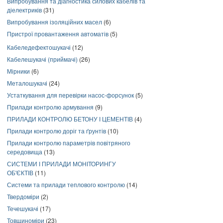
Випробування та діагностика силових кабелів та
діелектриків
(31)
Випробування ізоляційних масел
(6)
Пристрої провантаження автоматів
(5)
Кабеледефектошукачі
(12)
Кабелешукачі (приймачі)
(26)
Мірники
(6)
Металошукачі
(24)
Устаткування для перевірки насос-форсунок
(5)
Прилади контролю армування
(9)
ПРИЛАДИ КОНТРОЛЮ БЕТОНУ І ЦЕМЕНТІВ
(4)
Прилади контролю доріг та ґрунтів
(10)
Прилади контролю параметрів повітряного
середовища
(13)
СИСТЕМИ І ПРИЛАДИ МОНІТОРИНГУ
ОБ'ЄКТІВ
(11)
Системи та прилади теплового контролю
(14)
Твердоміри
(2)
Течешукачі
(17)
Товщиноміри
(23)