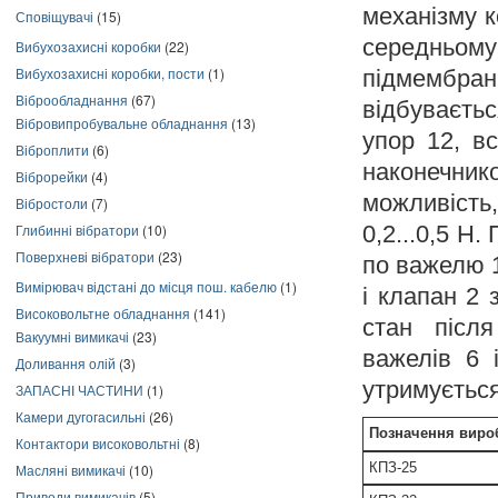
механізму 
Сповіщувачі
(15)
середньому
Вибухозахисні коробки
(22)
Вибухозахисні коробки, пости
(1)
підмембр
Віброобладнання
(67)
відбуваєтьс
Вібровипробувальне обладнання
(13)
упор 12, в
Віброплити
(6)
наконечнико
Віброрейки
(4)
можливість
Вібростоли
(7)
0,2...0,5 Н
Глибинні вібратори
(10)
Поверхневі вібратори
(23)
по важелю 1
Вимірювач відстані до місця пош. кабелю
(1)
і клапан 2 
Високовольтне обладнання
(141)
стан післ
Вакуумні вимикачі
(23)
важелів 6 
Доливання олій
(3)
утримується
ЗАПАСНІ ЧАСТИНИ
(1)
Камери дугогасильні
(26)
Позначення виро
Контактори високовольтні
(8)
КПЗ-25
Масляні вимикачі
(10)
Приводи вимикачів
(5)