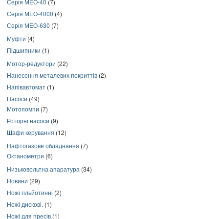
Серія МЕО-40
(7)
Серія МЕО-4000
(4)
Серія МЕО-630
(7)
Муфти
(4)
Підшипники
(1)
Мотор-редуктори
(22)
Нанесення металевих покриттів
(2)
Напівавтомат
(1)
Насоси
(49)
Мотопомпи
(7)
Роторні насоси
(9)
Шафи керування
(12)
Нафтогазове обладнання
(7)
Октанометри
(6)
Низьковольтна апаратура
(34)
Новини
(29)
Ножі гільйотинні
(2)
Ножі дискові.
(1)
Ножі для пресів
(1)