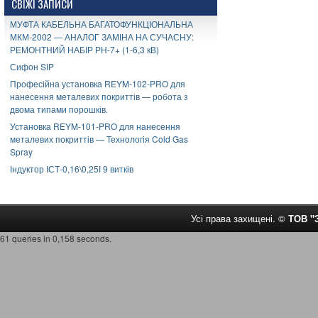
СВІЖІ ЗАПИСИ
МУФТА КАБЕЛЬНА БАГАТОФУНКЦІОНАЛЬНА
МКМ-2002 — АНАЛОГ ЗАМІНА НА СУЧАСНУ:
РЕМОНТНИЙ НАБІР РН-7+ (1-6,3 кВ)
Сифон SIP
Професійна установка REYM-102-PRO для
нанесення металевих покриттів — робота з
двома типами порошків.
Установка REYM-101-PRO для нанесення
металевих покриттів — Технологія Cold Gas
Spray
Індуктор ІСТ-0,16\0,25І 9 витків
Усі права захищені. ©
ТОВ 
61 queries in 0,158 seconds.