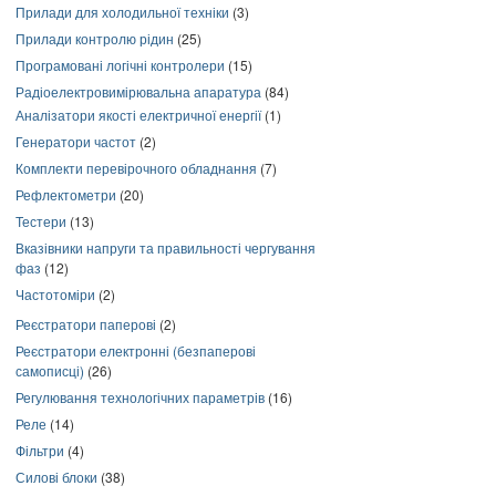
Прилади для холодильної техніки
(3)
Прилади контролю рідин
(25)
Програмовані логічні контролери
(15)
Радіоелектровимірювальна апаратура
(84)
Аналізатори якості електричної енергії
(1)
Генератори частот
(2)
Комплекти перевірочного обладнання
(7)
Рефлектометри
(20)
Тестери
(13)
Вказівники напруги та правильності чергування
фаз
(12)
Частотоміри
(2)
Реєстратори паперові
(2)
Реєстратори електронні (безпаперові
самописці)
(26)
Регулювання технологічних параметрів
(16)
Реле
(14)
Фільтри
(4)
Силові блоки
(38)