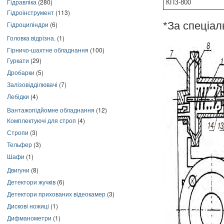
Гідравліка
(280)
КПЗ-800
Гідроінструмент
(113)
*За спеціа
Гідроциліндри
(6)
Головка відрізна.
(1)
Гірничо-шахтне обладнання
(100)
Гуркати
(29)
Дробарки
(5)
Залізовідділювачі
(7)
Лебідки
(4)
Вантажопідйомне обладнання
(12)
Комплектуючі для строп
(4)
Стропи
(3)
Тельфер
(3)
Шафи
(1)
Двигуни
(8)
Детектори жучків
(6)
Детектори прихованих відеокамер
(3)
Дискові ножиці
(1)
Дифманометри
(1)