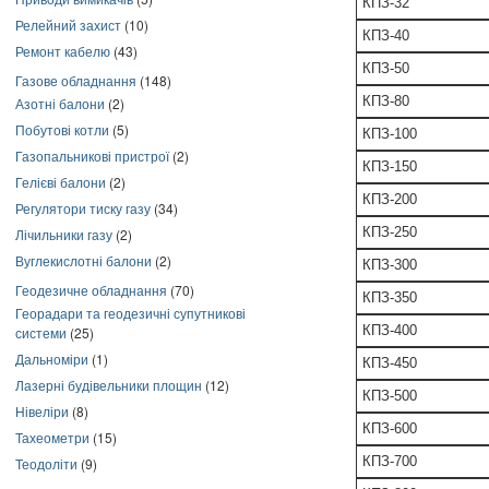
КПЗ-32
Релейний захист
(10)
КПЗ-40
Ремонт кабелю
(43)
КПЗ-50
Газове обладнання
(148)
КПЗ-80
Азотні балони
(2)
Побутові котли
(5)
КПЗ-100
Газопальникові пристрої
(2)
КПЗ-150
Гелієві балони
(2)
КПЗ-200
Регулятори тиску газу
(34)
КПЗ-250
Лічильники газу
(2)
Вуглекислотні балони
(2)
КПЗ-300
Геодезичне обладнання
(70)
КПЗ-350
Георадари та геодезичні супутникові
КПЗ-400
системи
(25)
Дальноміри
(1)
КПЗ-450
Лазерні будівельники площин
(12)
КПЗ-500
Нівеліри
(8)
КПЗ-600
Тахеометри
(15)
КПЗ-700
Теодоліти
(9)