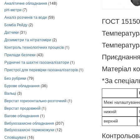
Аналітичне обладнання
(148)
pH-метри
(7)
Аналіз розчинів та води
(59)
ГОСТ 15150
Бомба Рейду
(2)
Температура
Датчики
(31)
Дозиметри та нітратоміри
(2)
Температур
Контроль технологічних процесів
(1)
Прилади безпеки
(43)
Приєднання
Рудничні та шахтні газоаналізатори
(1)
Матеріал ко
Пристрої для перевірки газоаналізаторів
(1)
Без рубрики
(79)
*За спеціа
Бурове обладнання
(36)
Вальці
(3)
Верстат горизонтально-розточний
(1)
Межі налаштування
Верстат продовжній
(1)
нижній
Вагове обладнання
(1)
верхній
Вибухозахисне обладнання
(207)
Вибухозахисні термокожухи
(12)
Контрольо
Сповіщувачі
(16)