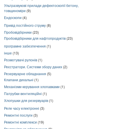
Ультразвукові прилади дефектоскопії бетону,
товщиноміри
(9)
Ендоскопи
(4)
Привід постійного струму
(8)
Пробовідбірники
(23)
Пробовідбірники для нафтопродуктів
(23)
програмне забезпечення
(1)
інше
(13)
Розмотувачі рулонів
(1)
Реєстратори. Системи збору даних
(2)
Резервуарне обладнання
(5)
Клапани дихальні
(1)
Механізми керування хлопавками
(1)
Патрубки вентиляційні
(1)
Хлопушки для резервуарів
(1)
Реле часу електронні
(3)
Ремонтні послуги
(3)
Ремонтні комплекси
(19)
Рентгенівське обладнання
(9)