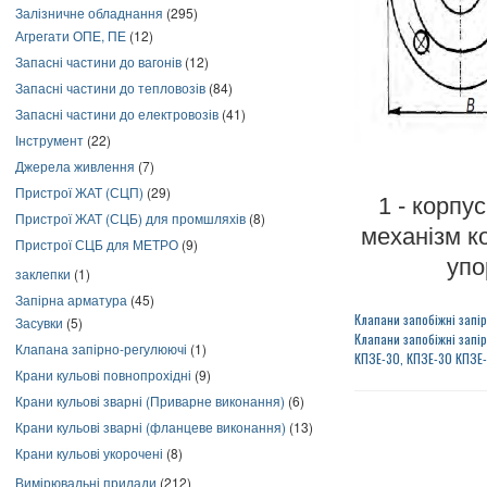
Залізничне обладнання
(295)
Агрегати ОПЕ, ПЕ
(12)
Запасні частини до вагонів
(12)
Запасні частини до тепловозів
(84)
Запасні частини до електровозів
(41)
Інструмент
(22)
Джерела живлення
(7)
Пристрої ЖАТ (СЦП)
(29)
1 - корпус
Пристрої ЖАТ (СЦБ) для промшляхів
(8)
механізм ко
Пристрої СЦБ для МЕТРО
(9)
упо
заклепки
(1)
Запірна арматура
(45)
Клапани запобіжні запі
Засувки
(5)
Клапани запобіжні запі
Клапана запірно-регулюючі
(1)
КПЗЕ-30, КПЗЕ-30 КПЗЕ
Крани кульові повнопрохідні
(9)
Крани кульові зварні (Приварне виконання)
(6)
Крани кульові зварні (фланцеве виконання)
(13)
Крани кульові укорочені
(8)
Вимірювальні прилади
(212)