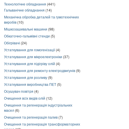
Технологічне обладнання
(441)
Гальванічне обладнання
(14)
Механічна обробка деталей та гумотехнічних
виробів
(10)
Мішкозашивальні машини
(98)
Обкаточно-гальмівні стенди
(5)
Обігрівачі
(24)
Устаткування для гомогенізації
(4)
Устаткування для мікроелектроніки
(37)
Устаткування для підігріву олій
(4)
Устаткування для ремонту електродвигунів
(9)
Устаткування для розливу
(9)
Устаткування виробництва ПЕТ
(5)
Осушувач повітря
(4)
Очищення всіх видів олій
(12)
Очищення та регенерація індустріальних
масел
(6)
Очищення та регенерація палив
(7)
Очищення та регенерація трансформаторних