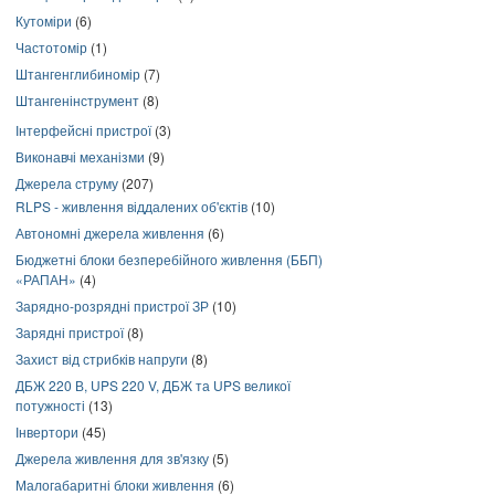
Кутоміри
(6)
Частотомір
(1)
Штангенглибиномір
(7)
Штангенінструмент
(8)
Інтерфейсні пристрої
(3)
Виконавчі механізми
(9)
Джерела струму
(207)
RLPS - живлення віддалених об'єктів
(10)
Автономні джерела живлення
(6)
Бюджетні блоки безперебійного живлення (ББП)
«РАПАН»
(4)
Зарядно-розрядні пристрої ЗР
(10)
Зарядні пристрої
(8)
Захист від стрибків напруги
(8)
ДБЖ 220 В, UPS 220 V, ДБЖ та UPS великої
потужності
(13)
Інвертори
(45)
Джерела живлення для зв'язку
(5)
Малогабаритні блоки живлення
(6)