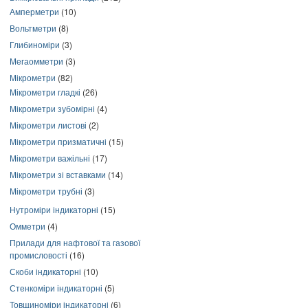
Амперметри
(10)
Вольтметри
(8)
Глибиноміри
(3)
Мегаомметри
(3)
Мікрометри
(82)
Мікрометри гладкі
(26)
Мікрометри зубомірні
(4)
Мікрометри листові
(2)
Мікрометри призматичні
(15)
Мікрометри важільні
(17)
Мікрометри зі вставками
(14)
Мікрометри трубні
(3)
Нутроміри індикаторні
(15)
Омметри
(4)
Прилади для нафтової та газової
промисловості
(16)
Скоби індикаторні
(10)
Стенкоміри індикаторні
(5)
Товщиноміри індикаторні
(6)