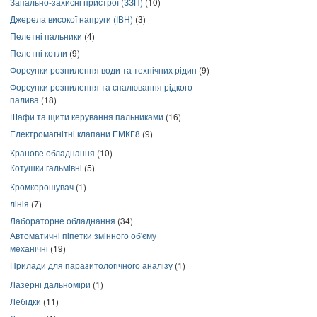
Запально-захисні пристрої (ЗЗП)
(10)
Джерела високої напруги (ІВН)
(3)
Пелетні пальники
(4)
Пелетні котли
(9)
Форсунки розпилення води та технічних рідин
(9)
Форсунки розпилення та спалювання рідкого
палива
(18)
Шафи та щити керування пальниками
(16)
Електромагнітні клапани ЕМКГ8
(9)
Кранове обладнання
(10)
Котушки гальмівні
(5)
Кромкорошувач
(1)
лінія
(7)
Лабораторне обладнання
(34)
Автоматичні піпетки змінного об'єму
механічні
(19)
Прилади для паразитологічного аналізу
(1)
Лазерні дальноміри
(1)
Лебідки
(11)