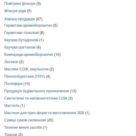
Повітряні фільтри
(9)
Фільтри рідкі
(5)
Хімічна продукція
(97)
Герметики кремнійорганічні
(5)
Герметики тіоколові
(8)
Каучуки бутадієнові
(1)
Каучуки уретанові
(6)
Компаунди кремнійорганічні
(10)
Латекси
(2)
Масляні СОЖ, емульсоли
(2)
Пінополіуретани (ППУ)
(4)
Поліефіри
(10)
Продукція будівельного призначення
(13)
Синтетичні та напівсинтетичні СОЖ
(3)
Мастила
(1)
Мастило для прес-форм та виготовлення ЗБВ
(1)
Суміші гумові силіконові
(20)
Технічні миючі засоби
(1)
Тіоколи
(3)