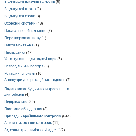
Відлякувачі гризунів та кротів
(9)
Відлякувачі птахів
(2)
Відлякувачі собак
(3)
Охоронні системи
(48)
Пакувальне обладнання
(7)
Перетворювачі тиску
(1)
Плита монтажна
(1)
Пневматика
(47)
Устаткування для подачі пари
(5)
Розподільники повітря
(6)
Ротаційні сполуки
(18)
Аксесуари для ротаційних з'єднань
(7)
Подавлювачі будь-яких мікрофонів та
диктофонів
(4)
Підігрівальне
(20)
Пожежне обладнання
(3)
Прилади неруйнівного контролю
(644)
Автоматизований контроль
(11)
Адгезиметри, вимірювачі адгезії
(2)