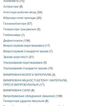
Анемометр
(15)
Аспіратори
(8)
Атестація робочих місць
(34)
Віброакустичні прилади
(20)
Газоаналізатори
(57)
Генератори трасувальні
(5)
Глибиноміри
(1)
Дефектоскопи
(136)
Вихрострумові перетворювачі
(17)
Вихрострумові стандартні зразки
(7)
Зразки шорсткості
(21)
Ультразвукові перетворювачі
(5)
Ультразвукові стандартні зразки
(15)
ВИМІРЮВАЧІ ВОЛОГИ МАТЕРІАЛІВ
(3)
ВИМІРЮВАЧІ МІЦНОСТІ БЕТОНУ І МАТЕРІАЛІВ,
ПРЕСИ ВИПРОБУВАЛЬНІ
(17)
ВИМІРЮВАЧІ СИЛИ
(8)
Випробувальне обладнання (машини)
(138)
Генератори ударних імпульсів
(8)