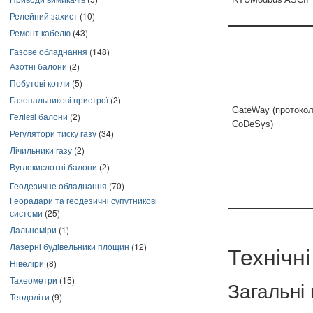
Релейний захист
(10)
Ремонт кабелю
(43)
Газове обладнання
(148)
Азотні балони
(2)
Побутові котли
(5)
Газопальникові пристрої
(2)
GateWay (протоко
Гелієві балони
(2)
CoDeSys)
Регулятори тиску газу
(34)
Лічильники газу
(2)
Вуглекислотні балони
(2)
Геодезичне обладнання
(70)
Георадари та геодезичні супутникові
системи
(25)
Дальноміри
(1)
Лазерні будівельники площин
(12)
Технічн
Нівеліри
(8)
Тахеометри
(15)
Загальні 
Теодоліти
(9)