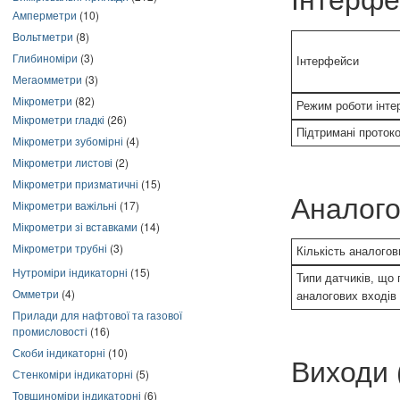
Інтерфе
Амперметри
(10)
Вольтметри
(8)
Глибиноміри
(3)
Інтерфейси
Мегаомметри
(3)
Мікрометри
(82)
Режим роботи інте
Мікрометри гладкі
(26)
Підтримані проток
Мікрометри зубомірні
(4)
Мікрометри листові
(2)
Мікрометри призматичні
(15)
Аналого
Мікрометри важільні
(17)
Мікрометри зі вставками
(14)
Мікрометри трубні
(3)
Кількість аналогов
Нутроміри індикаторні
(15)
Типи датчиків, що 
Омметри
(4)
аналогових входів
Прилади для нафтової та газової
промисловості
(16)
Скоби індикаторні
(10)
Виходи 
Стенкоміри індикаторні
(5)
Товщиноміри індикаторні
(6)