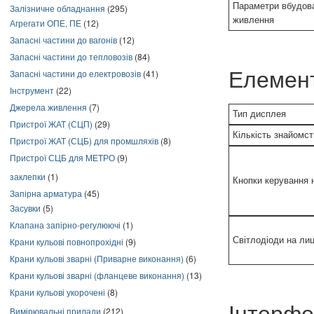
Параметри вбудов
Залізничне обладнання
(295)
живлення
Агрегати ОПЕ, ПЕ
(12)
Запасні частини до вагонів
(12)
Запасні частини до тепловозів
(84)
Запасні частини до електровозів
(41)
Елемен
Інструмент
(22)
Джерела живлення
(7)
Тип дисплея
Пристрої ЖАТ (СЦП)
(29)
Кількість знайомст
Пристрої ЖАТ (СЦБ) для промшляхів
(8)
Пристрої СЦБ для МЕТРО
(9)
заклепки
(1)
Кнопки керування 
Запірна арматура
(45)
Засувки
(5)
Клапана запірно-регулюючі
(1)
Світлодіоди на лиц
Крани кульові повнопрохідні
(9)
Крани кульові зварні (Приварне виконання)
(6)
Крани кульові зварні (фланцеве виконання)
(13)
Крани кульові укорочені
(8)
Вимірювальні прилади
(212)