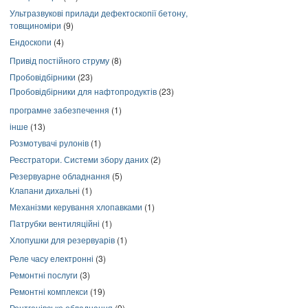
Ультразвукові прилади дефектоскопії бетону,
товщиноміри
(9)
Ендоскопи
(4)
Привід постійного струму
(8)
Пробовідбірники
(23)
Пробовідбірники для нафтопродуктів
(23)
програмне забезпечення
(1)
інше
(13)
Розмотувачі рулонів
(1)
Реєстратори. Системи збору даних
(2)
Резервуарне обладнання
(5)
Клапани дихальні
(1)
Механізми керування хлопавками
(1)
Патрубки вентиляційні
(1)
Хлопушки для резервуарів
(1)
Реле часу електронні
(3)
Ремонтні послуги
(3)
Ремонтні комплекси
(19)
Рентгенівське обладнання
(9)