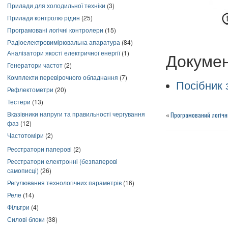
Прилади для холодильної техніки
(3)
Прилади контролю рідин
(25)
Програмовані логічні контролери
(15)
Радіоелектровимірювальна апаратура
(84)
Аналізатори якості електричної енергії
(1)
Докумен
Генератори частот
(2)
Комплекти перевірочного обладнання
(7)
Посібник 
Рефлектометри
(20)
Тестери
(13)
Вказівники напруги та правильності чергування
«
Програмований логічн
фаз
(12)
Частотоміри
(2)
Реєстратори паперові
(2)
Реєстратори електронні (безпаперові
самописці)
(26)
Регулювання технологічних параметрів
(16)
Реле
(14)
Фільтри
(4)
Силові блоки
(38)