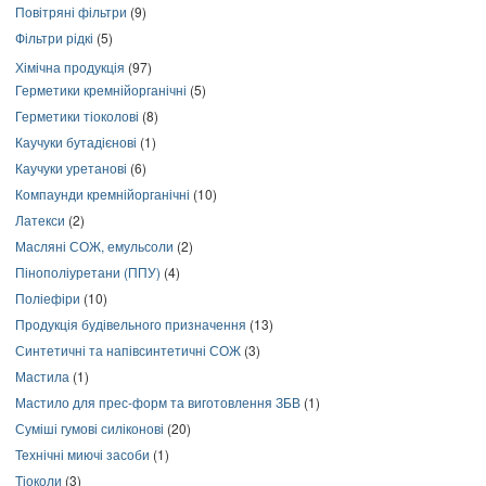
Повітряні фільтри
(9)
Фільтри рідкі
(5)
Хімічна продукція
(97)
Герметики кремнійорганічні
(5)
Герметики тіоколові
(8)
Каучуки бутадієнові
(1)
Каучуки уретанові
(6)
Компаунди кремнійорганічні
(10)
Латекси
(2)
Масляні СОЖ, емульсоли
(2)
Пінополіуретани (ППУ)
(4)
Поліефіри
(10)
Продукція будівельного призначення
(13)
Синтетичні та напівсинтетичні СОЖ
(3)
Мастила
(1)
Мастило для прес-форм та виготовлення ЗБВ
(1)
Суміші гумові силіконові
(20)
Технічні миючі засоби
(1)
Тіоколи
(3)