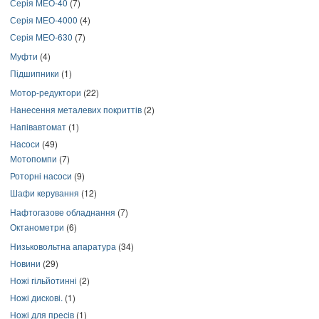
Серія МЕО-40
(7)
Серія МЕО-4000
(4)
Серія МЕО-630
(7)
Муфти
(4)
Підшипники
(1)
Мотор-редуктори
(22)
Нанесення металевих покриттів
(2)
Напівавтомат
(1)
Насоси
(49)
Мотопомпи
(7)
Роторні насоси
(9)
Шафи керування
(12)
Нафтогазове обладнання
(7)
Октанометри
(6)
Низьковольтна апаратура
(34)
Новини
(29)
Ножі гільйотинні
(2)
Ножі дискові.
(1)
Ножі для пресів
(1)