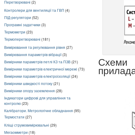
Перетворювачі
(2)
Контролери для вентиляції та ГВП
(4)
ПІД-регулятори
(52)
Програмні задатчики
(3)
Термометри
(23)
Термоперетворювачі
(181)
Вимірювання та регулювання рівня
(27)
Вимірювання параметрів вібрації
(3)
Схеми
Вимірники параметрів петлі КЗ та ПЗВ
(21)
прилад
Вимірники параметрів електричної мережі
(73)
Вимірники параметрів електроізоляції
(24)
Вимірники швидкості потоку
(21)
Вимірники опору заземлення
(28)
Індикатори цифрові для управління та
контролю
(23)
Калібратори. Метрологічне обладнання
(95)
Термостати
(27)
Кліщі струмовимірювальні
(29)
Мегаомметри
(18)