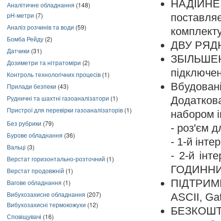
НАДІЙН
Аналітичне обладнання
(148)
pH-метри
(7)
поставляє
Аналіз розчинів та води
(59)
комплекту
Бомба Рейду
(2)
ДВУ РЯД
Датчики
(31)
ЗБІЛЬШЕ
Дозиметри та нітратоміри
(2)
підключе
Контроль технологічних процесів
(1)
Вбудован
Прилади безпеки
(43)
Рудничні та шахтні газоаналізатори
(1)
Додатков
Пристрої для перевірки газоаналізаторів
(1)
набором і
Без рубрики
(79)
- роз'єм 
Бурове обладнання
(36)
- 1-й інт
Вальці
(3)
- 2-й інт
Верстат горизонтально-розточний
(1)
ГОДИННИК
Верстат продовжній
(1)
ПІДТРИМ
Вагове обладнання
(1)
Вибухозахисне обладнання
(207)
ASCII, G
Вибухозахисні термокожухи
(12)
БЕЗКОШТ
Сповіщувачі
(16)