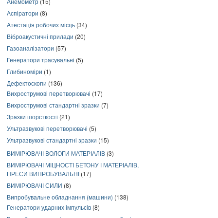
Анемометр
(15)
Аспіратори
(8)
Атестація робочих місць
(34)
Віброакустичні прилади
(20)
Газоаналізатори
(57)
Генератори трасувальні
(5)
Глибиноміри
(1)
Дефектоскопи
(136)
Вихрострумові перетворювачі
(17)
Вихрострумові стандартні зразки
(7)
Зразки шорсткості
(21)
Ультразвукові перетворювачі
(5)
Ультразвукові стандартні зразки
(15)
ВИМІРЮВАЧІ ВОЛОГИ МАТЕРІАЛІВ
(3)
ВИМІРЮВАЧІ МІЦНОСТІ БЕТОНУ І МАТЕРІАЛІВ,
ПРЕСИ ВИПРОБУВАЛЬНІ
(17)
ВИМІРЮВАЧІ СИЛИ
(8)
Випробувальне обладнання (машини)
(138)
Генератори ударних імпульсів
(8)