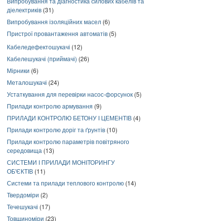
Випробування та діагностика силових кабелів та
діелектриків
(31)
Випробування ізоляційних масел
(6)
Пристрої провантаження автоматів
(5)
Кабеледефектошукачі
(12)
Кабелешукачі (приймачі)
(26)
Мірники
(6)
Металошукачі
(24)
Устаткування для перевірки насос-форсунок
(5)
Прилади контролю армування
(9)
ПРИЛАДИ КОНТРОЛЮ БЕТОНУ І ЦЕМЕНТІВ
(4)
Прилади контролю доріг та ґрунтів
(10)
Прилади контролю параметрів повітряного
середовища
(13)
СИСТЕМИ І ПРИЛАДИ МОНІТОРИНГУ
ОБ'ЄКТІВ
(11)
Системи та прилади теплового контролю
(14)
Твердоміри
(2)
Течешукачі
(17)
Товщиноміри
(23)