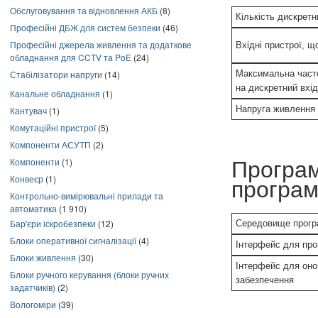
Обслуговування та відновлення АКБ
(8)
Кількість дискретн
Професійні ДБЖ для систем безпеки
(46)
Професійні джерела живлення та додаткове
Вхідні пристрої, 
обладнання для CCTV та PoE
(24)
Максимальна часто
Стабілізатори напруги
(14)
на дискретний вхід
Канальне обладнання
(1)
Напруга живлення 
Кантувач
(1)
Комутаційні пристрої
(5)
Компоненти АСУТП
(2)
Компоненти
(1)
Програ
Конвеєр
(1)
програм
Контрольно-вимірювальні прилади та
автоматика
(1 910)
Бар'єри іскробезпеки
(12)
Середовище прогр
Блоки оперативної сигналізації
(4)
Інтерфейс для пр
Блоки живлення
(30)
Інтерфейс для оно
Блоки ручного керування (блоки ручних
забезпечення
задатчиків)
(2)
Вологоміри
(39)