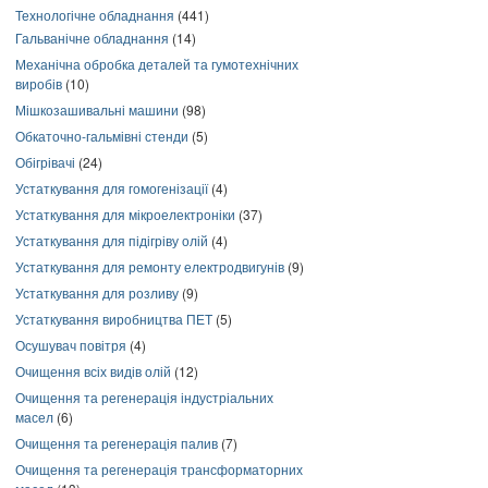
Технологічне обладнання
(441)
Гальванічне обладнання
(14)
Механічна обробка деталей та гумотехнічних
виробів
(10)
Мішкозашивальні машини
(98)
Обкаточно-гальмівні стенди
(5)
Обігрівачі
(24)
Устаткування для гомогенізації
(4)
Устаткування для мікроелектроніки
(37)
Устаткування для підігріву олій
(4)
Устаткування для ремонту електродвигунів
(9)
Устаткування для розливу
(9)
Устаткування виробництва ПЕТ
(5)
Осушувач повітря
(4)
Очищення всіх видів олій
(12)
Очищення та регенерація індустріальних
масел
(6)
Очищення та регенерація палив
(7)
Очищення та регенерація трансформаторних