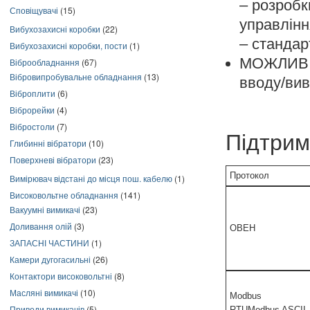
– розробк
Сповіщувачі
(15)
управлінн
Вибухозахисні коробки
(22)
– стандар
Вибухозахисні коробки, пости
(1)
МОЖЛИВІ
Віброобладнання
(67)
Вібровипробувальне обладнання
(13)
вводу/ви
Віброплити
(6)
Віброрейки
(4)
Вібростоли
(7)
Підтрим
Глибинні вібратори
(10)
Поверхневі вібратори
(23)
Протокол
Вимірювач відстані до місця пош. кабелю
(1)
Високовольтне обладнання
(141)
Вакуумні вимикачі
(23)
Доливання олій
(3)
ОВЕН
ЗАПАСНІ ЧАСТИНИ
(1)
Камери дугогасильні
(26)
Контактори високовольтні
(8)
Масляні вимикачі
(10)
Modbus
Приводи вимикачів
(5)
RTUModbus ASCII