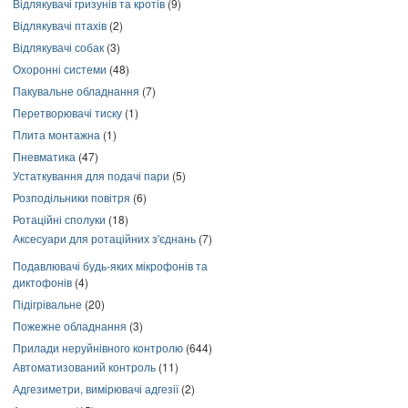
Відлякувачі гризунів та кротів
(9)
Відлякувачі птахів
(2)
Відлякувачі собак
(3)
Охоронні системи
(48)
Пакувальне обладнання
(7)
Перетворювачі тиску
(1)
Плита монтажна
(1)
Пневматика
(47)
Устаткування для подачі пари
(5)
Розподільники повітря
(6)
Ротаційні сполуки
(18)
Аксесуари для ротаційних з'єднань
(7)
Подавлювачі будь-яких мікрофонів та
диктофонів
(4)
Підігрівальне
(20)
Пожежне обладнання
(3)
Прилади неруйнівного контролю
(644)
Автоматизований контроль
(11)
Адгезиметри, вимірювачі адгезії
(2)