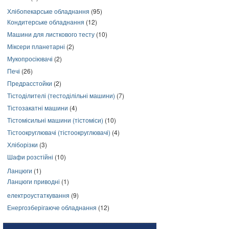
Хлібопекарське обладнання
(95)
Кондитерське обладнання
(12)
Машини для листкового тесту
(10)
Міксери планетарні
(2)
Мукопросіювачі
(2)
Печі
(26)
Предрасстойки
(2)
Тістоділителі (тестоділільні машини)
(7)
Тістозакатні машини
(4)
Тістомісильні машини (тістоміси)
(10)
Тістоокруглювачі (тістоокруглювачі)
(4)
Хліборізки
(3)
Шафи розстійні
(10)
Ланцюги
(1)
Ланцюги приводні
(1)
електроустаткування
(9)
Енергозберігаюче обладнання
(12)