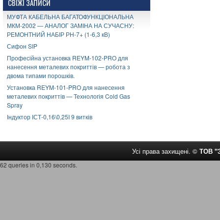
СВІЖІ ЗАПИСИ
МУФТА КАБЕЛЬНА БАГАТОФУНКЦІОНАЛЬНА
МКМ-2002 — АНАЛОГ ЗАМІНА НА СУЧАСНУ:
РЕМОНТНИЙ НАБІР РН-7+ (1-6,3 кВ)
Сифон SIP
Професійна установка REYM-102-PRO для
нанесення металевих покриттів — робота з
двома типами порошків.
Установка REYM-101-PRO для нанесення
металевих покриттів — Технологія Cold Gas
Spray
Індуктор ІСТ-0,16\0,25І 9 витків
Усі права захищені. ©
ТОВ 
62 queries in 0,130 seconds.