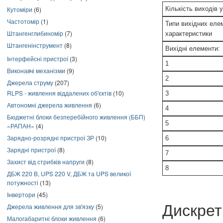
Кількість виходів 
Кутоміри
(6)
Частотомір
(1)
Типи вихідних елем
Штангенглибиномір
(7)
характеристики
Штангенінструмент
(8)
Вихідні елементи:
Інтерфейсні пристрої
(3)
1
Виконавчі механізми
(9)
2
Джерела струму
(207)
RLPS - живлення віддалених об'єктів
(10)
3
Автономні джерела живлення
(6)
4
Бюджетні блоки безперебійного живлення (ББП)
5
«РАПАН»
(4)
Зарядно-розрядні пристрої ЗР
(10)
6
Зарядні пристрої
(8)
7
Захист від стрибків напруги
(8)
8
ДБЖ 220 В, UPS 220 V, ДБЖ та UPS великої
потужності
(13)
Інвертори
(45)
Дискрет
Джерела живлення для зв'язку
(5)
Малогабаритні блоки живлення
(6)