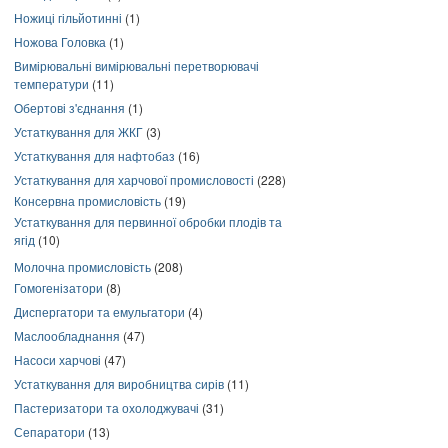
Ножиці гільйотинні
(1)
Ножова Головка
(1)
Вимірювальні вимірювальні перетворювачі
температури
(11)
Обертові з'єднання
(1)
Устаткування для ЖКГ
(3)
Устаткування для нафтобаз
(16)
Устаткування для харчової промисловості
(228)
Консервна промисловість
(19)
Устаткування для первинної обробки плодів та
ягід
(10)
Молочна промисловість
(208)
Гомогенізатори
(8)
Диспергатори та емульгатори
(4)
Маслообладнання
(47)
Насоси харчові
(47)
Устаткування для виробництва сирів
(11)
Пастеризатори та охолоджувачі
(31)
Сепаратори
(13)