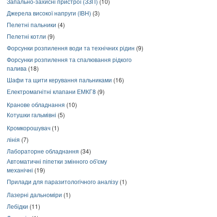
Запально-захисні пристрої (ЗЗП)
(10)
Джерела високої напруги (ІВН)
(3)
Пелетні пальники
(4)
Пелетні котли
(9)
Форсунки розпилення води та технічних рідин
(9)
Форсунки розпилення та спалювання рідкого
палива
(18)
Шафи та щити керування пальниками
(16)
Електромагнітні клапани ЕМКГ8
(9)
Кранове обладнання
(10)
Котушки гальмівні
(5)
Кромкорошувач
(1)
лінія
(7)
Лабораторне обладнання
(34)
Автоматичні піпетки змінного об'єму
механічні
(19)
Прилади для паразитологічного аналізу
(1)
Лазерні дальноміри
(1)
Лебідки
(11)