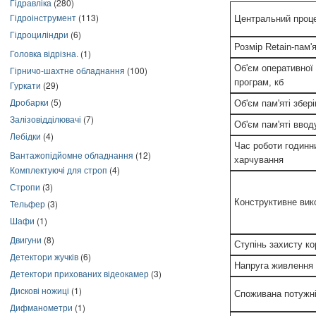
Гідравліка
(280)
Гідроінструмент
(113)
Центральний проц
Гідроциліндри
(6)
Розмір Retain-пам'
Головка відрізна.
(1)
Об'єм оперативної 
Гірничо-шахтне обладнання
(100)
програм, кб
Гуркати
(29)
Дробарки
(5)
Об'єм пам'яті збер
Залізовідділювачі
(7)
Об'єм пам'яті ввод
Лебідки
(4)
Час роботи годинн
Вантажопідйомне обладнання
(12)
харчування
Комплектуючі для строп
(4)
Стропи
(3)
Конструктивне вик
Тельфер
(3)
Шафи
(1)
Двигуни
(8)
Ступінь захисту ко
Детектори жучків
(6)
Напруга живлення
Детектори прихованих відеокамер
(3)
Дискові ножиці
(1)
Споживана потужні
Дифманометри
(1)