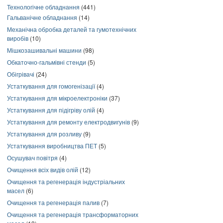
Технологічне обладнання
(441)
Гальванічне обладнання
(14)
Механічна обробка деталей та гумотехнічних
виробів
(10)
Мішкозашивальні машини
(98)
Обкаточно-гальмівні стенди
(5)
Обігрівачі
(24)
Устаткування для гомогенізації
(4)
Устаткування для мікроелектроніки
(37)
Устаткування для підігріву олій
(4)
Устаткування для ремонту електродвигунів
(9)
Устаткування для розливу
(9)
Устаткування виробництва ПЕТ
(5)
Осушувач повітря
(4)
Очищення всіх видів олій
(12)
Очищення та регенерація індустріальних
масел
(6)
Очищення та регенерація палив
(7)
Очищення та регенерація трансформаторних