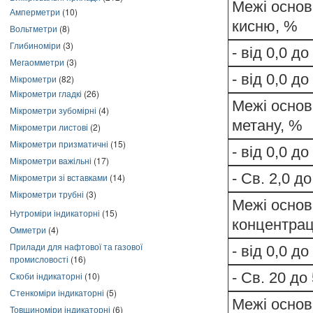
Межі основ
Амперметри
(10)
кисню, %
Вольтметри
(8)
Глибиноміри
(3)
- від 0,0 д
Мегаомметри
(3)
- від 0,0 д
Мікрометри
(82)
Мікрометри гладкі
(26)
Межі основ
Мікрометри зубомірні
(4)
метану, %
Мікрометри листові
(2)
Мікрометри призматичні
(15)
- від 0,0 д
Мікрометри важільні
(17)
- Св. 2,0 д
Мікрометри зі вставками
(14)
Мікрометри трубні
(3)
Межі основ
Нутроміри індикаторні
(15)
концентрац
Омметри
(4)
Прилади для нафтової та газової
- від 0,0 до
промисловості
(16)
- Св. 20 до
Скоби індикаторні
(10)
Стенкоміри індикаторні
(5)
Межі основ
Товщиноміри індикаторні
(6)