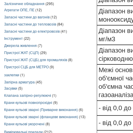
Залізничне обладнання
(295)
Агрегати ОПЕ, ПЕ
(12)
Діапазон в
Запасні частини до вагонів
(12)
монооксиду
Запасні частини до тепловозів
(84)
Діапазон в
Запасні частини до електровозів
(41)
мг/м3
Інструмент
(22)
Джерела живлення
(7)
Діапазон в
Пристрої ЖАТ (СЦП)
(29)
сірководню
Пристрої ЖАТ (СЦБ) для промшляхів
(8)
Пристрої СЦБ для МЕТРО
(9)
Межі основ
заклепки
(1)
об'ємної ч
Запірна арматура
(45)
об'ємна ча
Засувки
(5)
газоаналіз
Клапана запірно-регулюючі
(1)
Крани кульові повнопрохідні
(9)
- від 0,0 д
Крани кульові зварні (Приварне виконання)
(6)
Крани кульові зварні (фланцеве виконання)
(13)
- від 0,0 д
Крани кульові укорочені
(8)
Вимірювальні прилади
(212)