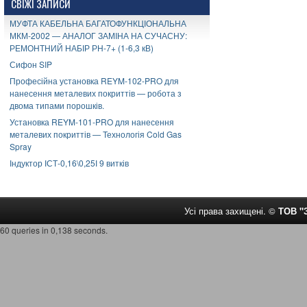
СВІЖІ ЗАПИСИ
МУФТА КАБЕЛЬНА БАГАТОФУНКЦІОНАЛЬНА
МКМ-2002 — АНАЛОГ ЗАМІНА НА СУЧАСНУ:
РЕМОНТНИЙ НАБІР РН-7+ (1-6,3 кВ)
Сифон SIP
Професійна установка REYM-102-PRO для
нанесення металевих покриттів — робота з
двома типами порошків.
Установка REYM-101-PRO для нанесення
металевих покриттів — Технологія Cold Gas
Spray
Індуктор ІСТ-0,16\0,25І 9 витків
Усі права захищені. ©
ТОВ 
60 queries in 0,138 seconds.