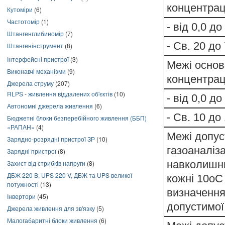
концентраці
Кутоміри
(6)
Частотомір
(1)
- від 0,0 до
Штангенглибиномір
(7)
- Св. 20 до
Штангенінструмент
(8)
Інтерфейсні пристрої
(3)
Межі основ
Виконавчі механізми
(9)
концентрац
Джерела струму
(207)
RLPS - живлення віддалених об'єктів
(10)
- від 0,0 до
Автономні джерела живлення
(6)
- Св. 10 до
Бюджетні блоки безперебійного живлення (ББП)
«РАПАН»
(4)
Межі допус
Зарядно-розрядні пристрої ЗР
(10)
газоаналіз
Зарядні пристрої
(8)
навколишнь
Захист від стрибків напруги
(8)
ДБЖ 220 В, UPS 220 V, ДБЖ та UPS великої
кожні 10оС
потужності
(13)
визначення
Інвертори
(45)
допустимої
Джерела живлення для зв'язку
(5)
Малогабаритні блоки живлення
(6)