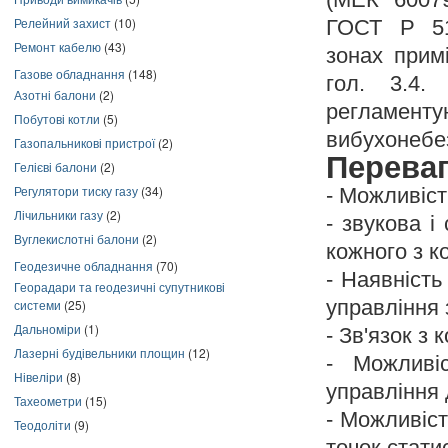
Релейний захист
(10)
ГОСТ Р 51
Ремонт кабелю
(43)
зонах примі
Газове обладнання
(148)
гол. 3.4.
Азотні балони
(2)
регламен
Побутові котли
(5)
вибухонебе
Газопальникові пристрої
(2)
Перева
Гелієві балони
(2)
Регулятори тиску газу
(34)
- Можливіст
Лічильники газу
(2)
- звукова і
Вуглекислотні балони
(2)
кожного з к
Геодезичне обладнання
(70)
- Наявність
Георадари та геодезичні супутникові
управління
системи
(25)
Дальноміри
(1)
- Зв'язок з
Лазерні будівельники площин
(12)
- Можливі
Нівеліри
(8)
управління 
Тахеометри
(15)
- Можливіст
Теодоліти
(9)
точок стати