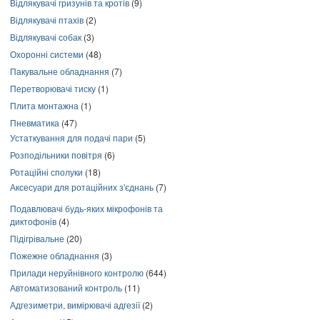
Відлякувачі гризунів та кротів
(9)
Відлякувачі птахів
(2)
Відлякувачі собак
(3)
Охоронні системи
(48)
Пакувальне обладнання
(7)
Перетворювачі тиску
(1)
Плита монтажна
(1)
Пневматика
(47)
Устаткування для подачі пари
(5)
Розподільники повітря
(6)
Ротаційні сполуки
(18)
Аксесуари для ротаційних з'єднань
(7)
Подавлювачі будь-яких мікрофонів та
диктофонів
(4)
Підігрівальне
(20)
Пожежне обладнання
(3)
Прилади неруйнівного контролю
(644)
Автоматизований контроль
(11)
Адгезиметри, вимірювачі адгезії
(2)