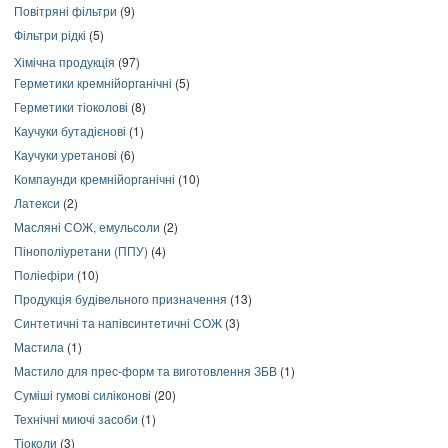
Повітряні фільтри
(9)
Фільтри рідкі
(5)
Хімічна продукція
(97)
Герметики кремнійорганічні
(5)
Герметики тіоколові
(8)
Каучуки бутадієнові
(1)
Каучуки уретанові
(6)
Компаунди кремнійорганічні
(10)
Латекси
(2)
Масляні СОЖ, емульсоли
(2)
Пінополіуретани (ППУ)
(4)
Поліефіри
(10)
Продукція будівельного призначення
(13)
Синтетичні та напівсинтетичні СОЖ
(3)
Мастила
(1)
Мастило для прес-форм та виготовлення ЗБВ
(1)
Суміші гумові силіконові
(20)
Технічні миючі засоби
(1)
Тіоколи
(3)