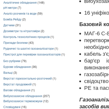
вибухоза
Аналітичне обладнання
(148)
pH-метри
(7)
16 уніфік
Аналіз розчинів та води
(59)
Бомба Рейду
(2)
Базовий к
Датчики
(31)
Дозиметри та нітратоміри
(2)
МАГ-6 С-
Контроль технологічних процесів
(1)
перетво
Прилади безпеки
(43)
необхідно
Рудничні та шахтні газоаналізатори
(1)
кабель з'
Пристрої для перевірки газоаналізаторів
(1)
бар'єр і
Без рубрики
(79)
Бурове обладнання
(36)
виконання
Вальці
(3)
газозабір
Верстат горизонтально-розточний
(1)
свідоцтво
Верстат продовжній
(1)
РЕ та пас
Вагове обладнання
(1)
Вибухозахисне обладнання
(207)
Газоаналі
Вибухозахисні термокожухи
(12)
засобів ви
Сповіщувачі
(16)