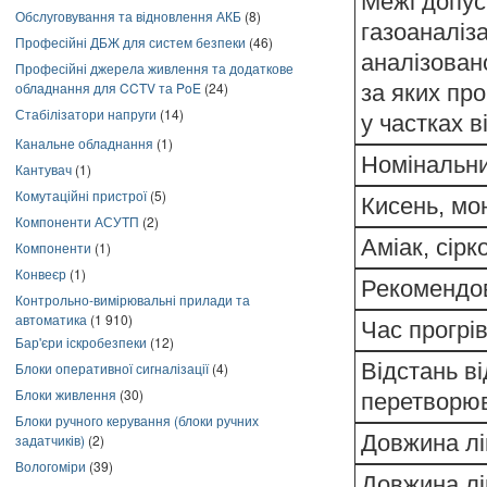
Межі допус
Обслуговування та відновлення АКБ
(8)
газоаналіз
Професійні ДБЖ для систем безпеки
(46)
аналізован
Професійні джерела живлення та додаткове
обладнання для CCTV та PoE
(24)
за яких пр
Стабілізатори напруги
(14)
у частках 
Канальне обладнання
(1)
Номінальни
Кантувач
(1)
Комутаційні пристрої
(5)
Кисень, мо
Компоненти АСУТП
(2)
Аміак, сір
Компоненти
(1)
Конвеєр
(1)
Рекомендов
Контрольно-вимірювальні прилади та
автоматика
(1 910)
Час прогрів
Бар'єри іскробезпеки
(12)
Відстань в
Блоки оперативної сигналізації
(4)
Блоки живлення
(30)
перетворюв
Блоки ручного керування (блоки ручних
Довжина лін
задатчиків)
(2)
Вологоміри
(39)
Довжина лін