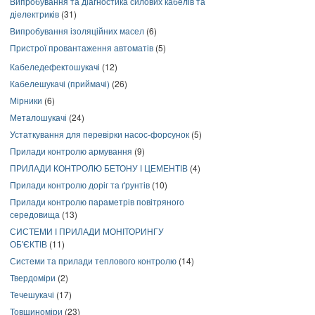
Випробування та діагностика силових кабелів та
діелектриків
(31)
Випробування ізоляційних масел
(6)
Пристрої провантаження автоматів
(5)
Кабеледефектошукачі
(12)
Кабелешукачі (приймачі)
(26)
Мірники
(6)
Металошукачі
(24)
Устаткування для перевірки насос-форсунок
(5)
Прилади контролю армування
(9)
ПРИЛАДИ КОНТРОЛЮ БЕТОНУ І ЦЕМЕНТІВ
(4)
Прилади контролю доріг та ґрунтів
(10)
Прилади контролю параметрів повітряного
середовища
(13)
СИСТЕМИ І ПРИЛАДИ МОНІТОРИНГУ
ОБ'ЄКТІВ
(11)
Системи та прилади теплового контролю
(14)
Твердоміри
(2)
Течешукачі
(17)
Товщиноміри
(23)