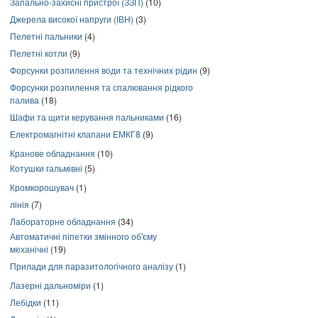
Запально-захисні пристрої (ЗЗП)
(10)
Джерела високої напруги (ІВН)
(3)
Пелетні пальники
(4)
Пелетні котли
(9)
Форсунки розпилення води та технічних рідин
(9)
Форсунки розпилення та спалювання рідкого
палива
(18)
Шафи та щити керування пальниками
(16)
Електромагнітні клапани ЕМКГ8
(9)
Кранове обладнання
(10)
Котушки гальмівні
(5)
Кромкорошувач
(1)
лінія
(7)
Лабораторне обладнання
(34)
Автоматичні піпетки змінного об'єму
механічні
(19)
Прилади для паразитологічного аналізу
(1)
Лазерні дальноміри
(1)
Лебідки
(11)