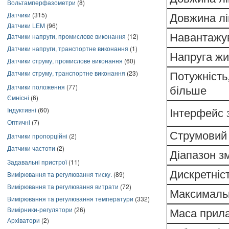
Вольтамперфазометри
(8)
Датчики
(315)
Довжина лін
Датчики LEM
(96)
Навантажув
Датчики напруги, промислове виконання
(12)
Датчики напруги, транспортне виконання
(1)
Напруга ж
Датчики струму, промислове виконання
(60)
Датчики струму, транспортне виконання
(23)
Потужність
Датчики положення
(77)
більше
Ємнісні
(6)
Індуктивні
(60)
Інтерфейс 
Оптичні
(7)
Струмовий 
Датчики пропорційні
(2)
Датчики частоти
(2)
Діапазон зм
Задавальні пристрої
(11)
Дискретніст
Вимірювання та регулювання тиску.
(89)
Вимірювання та регулювання витрати
(72)
Максимальн
Вимірювання та регулювання температури
(332)
Вимірники-регулятори
(26)
Маса прилад
Архіватори
(2)