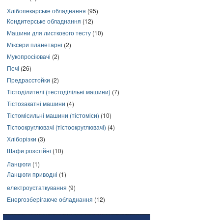
Хлібопекарське обладнання
(95)
Кондитерське обладнання
(12)
Машини для листкового тесту
(10)
Міксери планетарні
(2)
Мукопросіювачі
(2)
Печі
(26)
Предрасстойки
(2)
Тістоділителі (тестоділільні машини)
(7)
Тістозакатні машини
(4)
Тістомісильні машини (тістоміси)
(10)
Тістоокруглювачі (тістоокруглювачі)
(4)
Хліборізки
(3)
Шафи розстійні
(10)
Ланцюги
(1)
Ланцюги приводні
(1)
електроустаткування
(9)
Енергозберігаюче обладнання
(12)