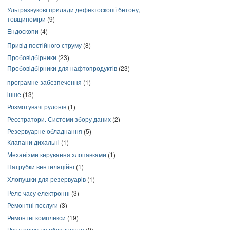
Ультразвукові прилади дефектоскопії бетону,
товщиноміри
(9)
Ендоскопи
(4)
Привід постійного струму
(8)
Пробовідбірники
(23)
Пробовідбірники для нафтопродуктів
(23)
програмне забезпечення
(1)
інше
(13)
Розмотувачі рулонів
(1)
Реєстратори. Системи збору даних
(2)
Резервуарне обладнання
(5)
Клапани дихальні
(1)
Механізми керування хлопавками
(1)
Патрубки вентиляційні
(1)
Хлопушки для резервуарів
(1)
Реле часу електронні
(3)
Ремонтні послуги
(3)
Ремонтні комплекси
(19)
Рентгенівське обладнання
(9)