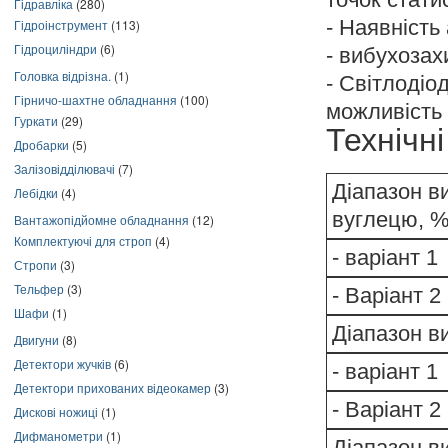
Гідравліка
(280)
- Наявність а
Гідроінструмент
(113)
Гідроциліндри
(6)
- вибухоза
Головка відрізна.
(1)
- Світлодіод
Гірничо-шахтне обладнання
(100)
можливість 
Гуркати
(29)
Технічн
Дробарки
(5)
Залізовідділювачі
(7)
Діапазон в
Лебідки
(4)
вуглецю, 
Вантажопідйомне обладнання
(12)
Комплектуючі для строп
(4)
- варіант 1
Стропи
(3)
Тельфер
(3)
- Варіант 2
Шафи
(1)
Діапазон в
Двигуни
(8)
Детектори жучків
(6)
- варіант 1
Детектори прихованих відеокамер
(3)
- Варіант 2
Дискові ножиці
(1)
Дифманометри
(1)
Діапазон в