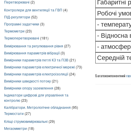
Габаритні 
Перетворювачі
(2)
Контролери для вентиляції та ГВП
(4)
Робочі умо
ПІД-регулятори
(52)
- температ
Програмні задатчики
(3)
Термометри
(23)
- Відносна 
Термоперетворювачі
(181)
- атмосфер
Вимірювання та регулювання рівня
(27)
Вимірювання параметрів вібрації
(3)
Середній т
Вимірники параметрів петлі КЗ та ПЗВ
(21)
Вимірники параметрів електричної мережі
(73)
Вимірники параметрів електроізоляції
(24)
Багатокомпонентний
газ
Вимірники швидкості потоку
(21)
Вимірники опору заземлення
(28)
Індикатори цифрові для управління та
контролю
(23)
Калібратори. Метрологічне обладнання
(95)
Термостати
(27)
Кліщі струмовимірювальні
(29)
Мегаомметри
(18)