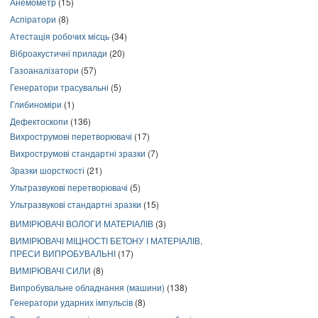
Анемометр
(15)
Аспіратори
(8)
Атестація робочих місць
(34)
Віброакустичні прилади
(20)
Газоаналізатори
(57)
Генератори трасувальні
(5)
Глибиноміри
(1)
Дефектоскопи
(136)
Вихрострумові перетворювачі
(17)
Вихрострумові стандартні зразки
(7)
Зразки шорсткості
(21)
Ультразвукові перетворювачі
(5)
Ультразвукові стандартні зразки
(15)
ВИМІРЮВАЧІ ВОЛОГИ МАТЕРІАЛІВ
(3)
ВИМІРЮВАЧІ МІЦНОСТІ БЕТОНУ І МАТЕРІАЛІВ,
ПРЕСИ ВИПРОБУВАЛЬНІ
(17)
ВИМІРЮВАЧІ СИЛИ
(8)
Випробувальне обладнання (машини)
(138)
Генератори ударних імпульсів
(8)