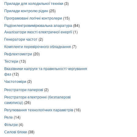
Прилади для холодильної техніки
(3)
Прилади контролю рідин
(25)
Програмовані логічні контролери
(15)
Радіоелектровимірювальна апаратура
(84)
Аналізатори якості електричної енергії
(1)
Генератори частот
(2)
Комплекти перевірочного обладнання
(7)
Рефлектометри
(20)
Тестери
(13)
Вказівники напруги та правильності чергування
фаз
(12)
Частотоміри
(2)
Реєстратори паперові
(2)
Реєстратори електронні (безпаперові
самописці)
(26)
Регулювання технологічних параметрів
(16)
Реле
(14)
Фільтри
(4)
Силові блоки
(38)