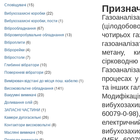
Сповіщувачі
(15)
Призна
Вибухозахисні коробки
(22)
Газоаналі
Вибухозахисні коробки, пости
(1)
(цілодобов
Віброобладнання
(67)
чотирьох га
Вібровипробувальне обладнання
(13)
Віброплити
(6)
газоаналіз
Віброрейки
(4)
метану, к
Вібростоли
(7)
сірководню 
Глибинні вібратори
(10)
Газоаналіз
Поверхневі вібратори
(23)
процесах у 
Вимірювач відстані до місця пош. кабелю
(1)
та інших га
Високовольтне обладнання
(141)
Вакуумні вимикачі
(23)
Модифікац
Доливання олій
(3)
вибухозахи
ЗАПАСНІ ЧАСТИНИ
(1)
60079-0-98
Камери дугогасильні
(26)
електрични
Контактори високовольтні
(8)
вибухозахи
Масляні вимикачі
(10)
(МЕК 60079
Приводи вимикачів
(5)