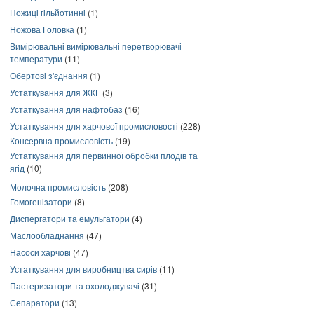
Ножиці гільйотинні
(1)
Ножова Головка
(1)
Вимірювальні вимірювальні перетворювачі
температури
(11)
Обертові з'єднання
(1)
Устаткування для ЖКГ
(3)
Устаткування для нафтобаз
(16)
Устаткування для харчової промисловості
(228)
Консервна промисловість
(19)
Устаткування для первинної обробки плодів та
ягід
(10)
Молочна промисловість
(208)
Гомогенізатори
(8)
Диспергатори та емульгатори
(4)
Маслообладнання
(47)
Насоси харчові
(47)
Устаткування для виробництва сирів
(11)
Пастеризатори та охолоджувачі
(31)
Сепаратори
(13)