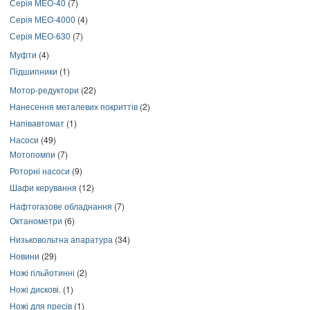
Серія МЕО-40
(7)
Серія МЕО-4000
(4)
Серія МЕО-630
(7)
Муфти
(4)
Підшипники
(1)
Мотор-редуктори
(22)
Нанесення металевих покриттів
(2)
Напівавтомат
(1)
Насоси
(49)
Мотопомпи
(7)
Роторні насоси
(9)
Шафи керування
(12)
Нафтогазове обладнання
(7)
Октанометри
(6)
Низьковольтна апаратура
(34)
Новини
(29)
Ножі гільйотинні
(2)
Ножі дискові.
(1)
Ножі для пресів
(1)