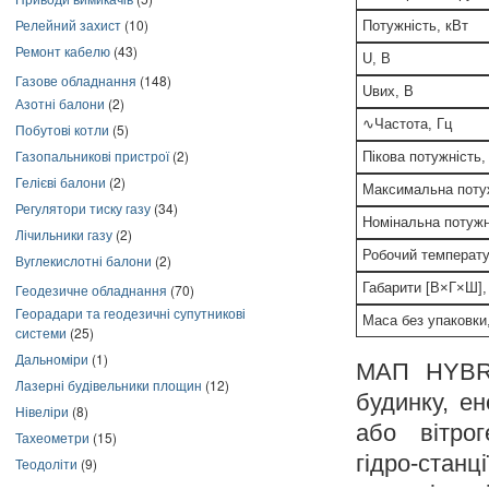
Релейний захист
(10)
Потужність, кВт
Ремонт кабелю
(43)
U, В
Газове обладнання
(148)
Uвих, В
Азотні балони
(2)
∿Частота, Гц
Побутові котли
(5)
Газопальникові пристрої
(2)
Пікова потужність,
Гелієві балони
(2)
Максимальна потуж
Регулятори тиску газу
(34)
Номінальна потужн
Лічильники газу
(2)
Робочий температу
Вуглекислотні балони
(2)
Габарити [В×Г×Ш],
Геодезичне обладнання
(70)
Георадари та геодезичні супутникові
Маса без упаковки,
системи
(25)
Дальноміри
(1)
МАП HYBRID
Лазерні будівельники площин
(12)
будинку, ен
Нівеліри
(8)
або вітрог
Тахеометри
(15)
гідро-станц
Теодоліти
(9)