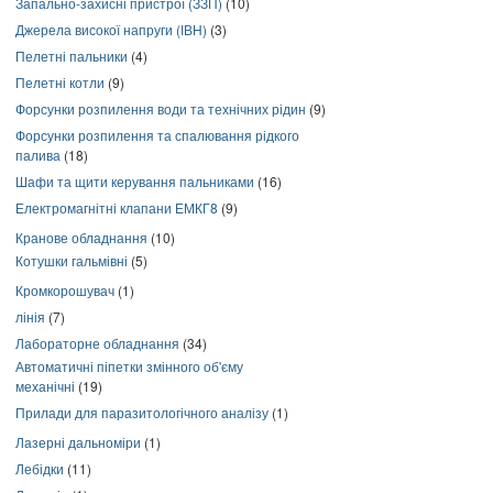
Запально-захисні пристрої (ЗЗП)
(10)
Джерела високої напруги (ІВН)
(3)
Пелетні пальники
(4)
Пелетні котли
(9)
Форсунки розпилення води та технічних рідин
(9)
Форсунки розпилення та спалювання рідкого
палива
(18)
Шафи та щити керування пальниками
(16)
Електромагнітні клапани ЕМКГ8
(9)
Кранове обладнання
(10)
Котушки гальмівні
(5)
Кромкорошувач
(1)
лінія
(7)
Лабораторне обладнання
(34)
Автоматичні піпетки змінного об'єму
механічні
(19)
Прилади для паразитологічного аналізу
(1)
Лазерні дальноміри
(1)
Лебідки
(11)