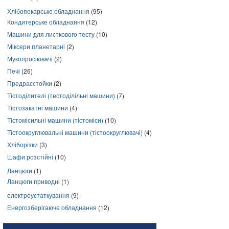
Хлібопекарське обладнання
(95)
Кондитерське обладнання
(12)
Машини для листкового тесту
(10)
Міксери планетарні
(2)
Мукопросіювачі
(2)
Печі
(26)
Предрасстойки
(2)
Тістоділителі (тестоділільні машини)
(7)
Тістозакатні машини
(4)
Тістомісильні машини (тістоміси)
(10)
Тістоокруглювальні машини (тістоокруглювачі)
(4)
Хліборізки
(3)
Шафи розстійні
(10)
Ланцюги
(1)
Ланцюги приводні
(1)
електроустаткування
(9)
Енергозберігаюче обладнання
(12)