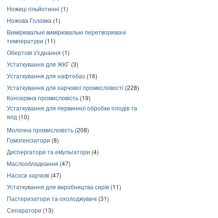
Ножиці гільйотинні
(1)
Ножова Головка
(1)
Вимірювальні вимірювальні перетворювачі
температури
(11)
Обертові з'єднання
(1)
Устаткування для ЖКГ
(3)
Устаткування для нафтобаз
(16)
Устаткування для харчової промисловості
(228)
Консервна промисловість
(19)
Устаткування для первинної обробки плодів та
ягід
(10)
Молочна промисловість
(208)
Гомогенізатори
(8)
Диспергатори та емульгатори
(4)
Маслообладнання
(47)
Насоси харчові
(47)
Устаткування для виробництва сирів
(11)
Пастеризатори та охолоджувачі
(31)
Сепаратори
(13)