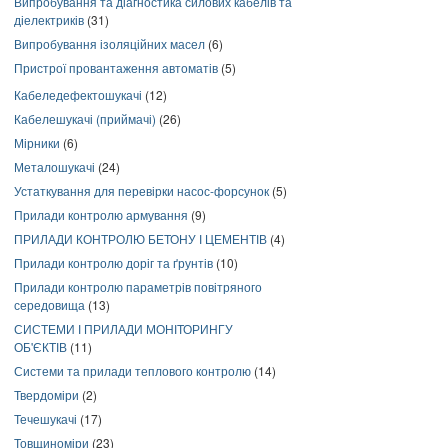
Випробування та діагностика силових кабелів та
діелектриків
(31)
Випробування ізоляційних масел
(6)
Пристрої провантаження автоматів
(5)
Кабеледефектошукачі
(12)
Кабелешукачі (приймачі)
(26)
Мірники
(6)
Металошукачі
(24)
Устаткування для перевірки насос-форсунок
(5)
Прилади контролю армування
(9)
ПРИЛАДИ КОНТРОЛЮ БЕТОНУ І ЦЕМЕНТІВ
(4)
Прилади контролю доріг та ґрунтів
(10)
Прилади контролю параметрів повітряного
середовища
(13)
СИСТЕМИ І ПРИЛАДИ МОНІТОРИНГУ
ОБ'ЄКТІВ
(11)
Системи та прилади теплового контролю
(14)
Твердоміри
(2)
Течешукачі
(17)
Товщиноміри
(23)