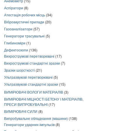
Анемометр
(15)
Аспіратори
(8)
Атестація робочих місць
(34)
Віброакустичні прилади
(20)
Газоаналізатори
(57)
Генератори трасувальні
(5)
Глибиноміри
(1)
Дефектоскопи
(136)
Вихрострумові перетворювачі
(17)
Вихрострумові стандартні зразки
(7)
Зразки шорсткості
(21)
Ультразвукові перетворювачі
(5)
Ультразвукові стандартні зразки
(15)
ВИМІРЮВАЧІ ВОЛОГИ МАТЕРІАЛІВ
(3)
ВИМІРЮВАЧІ МІЦНОСТІ БЕТОНУ І МАТЕРІАЛІВ,
ПРЕСИ ВИПРОБУВАЛЬНІ
(17)
ВИМІРЮВАЧІ СИЛИ
(8)
Випробувальне обладнання (машини)
(138)
Генератори ударних імпульсів
(8)