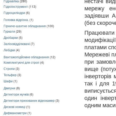
нестачі вид
Гідравліка
(280)
Гідроінструмент
(113)
мережу ене
Гідроциліндри
(6)
задіявши А
Головка відрізна.
(1)
(без скороч
Гірничо-шахтне обладнання
(100)
Гуркати
(29)
Працювати
Дробарки
(5)
модифікац
Залізовідділювачі
(7)
платами сп
Лебідки
(4)
Мережеві п
Вантажопідйомне обладнання
(12)
при замовле
Комплектуючі для строп
(4)
вище (потуж
Стропи
(3)
Тельфер
(3)
інверторів 
Шафи
(1)
так і для 
Двигуни
(8)
виписуєтьс
Детектори жучків
(6)
один інве
Детектори прихованих відеокамер
(3)
одним масив
Дискові ножиці
(1)
Дифманометри
(1)