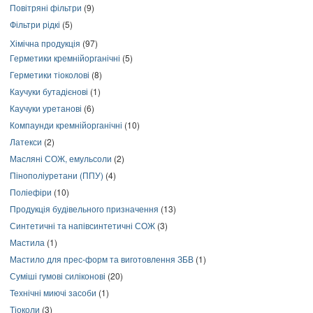
Повітряні фільтри
(9)
Фільтри рідкі
(5)
Хімічна продукція
(97)
Герметики кремнійорганічні
(5)
Герметики тіоколові
(8)
Каучуки бутадієнові
(1)
Каучуки уретанові
(6)
Компаунди кремнійорганічні
(10)
Латекси
(2)
Масляні СОЖ, емульсоли
(2)
Пінополіуретани (ППУ)
(4)
Поліефіри
(10)
Продукція будівельного призначення
(13)
Синтетичні та напівсинтетичні СОЖ
(3)
Мастила
(1)
Мастило для прес-форм та виготовлення ЗБВ
(1)
Суміші гумові силіконові
(20)
Технічні миючі засоби
(1)
Тіоколи
(3)