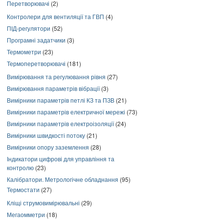
Перетворювачі
(2)
Контролери для вентиляції та ГВП
(4)
ПІД-регулятори
(52)
Програмні задатчики
(3)
Термометри
(23)
Термоперетворювачі
(181)
Вимірювання та регулювання рівня
(27)
Вимірювання параметрів вібрації
(3)
Вимірники параметрів петлі КЗ та ПЗВ
(21)
Вимірники параметрів електричної мережі
(73)
Вимірники параметрів електроізоляції
(24)
Вимірники швидкості потоку
(21)
Вимірники опору заземлення
(28)
Індикатори цифрові для управління та
контролю
(23)
Калібратори. Метрологічне обладнання
(95)
Термостати
(27)
Кліщі струмовимірювальні
(29)
Мегаомметри
(18)