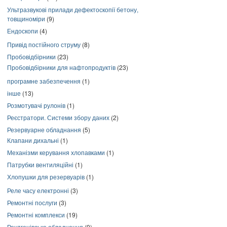
Ультразвукові прилади дефектоскопії бетону,
товщиноміри
(9)
Ендоскопи
(4)
Привід постійного струму
(8)
Пробовідбірники
(23)
Пробовідбірники для нафтопродуктів
(23)
програмне забезпечення
(1)
інше
(13)
Розмотувачі рулонів
(1)
Реєстратори. Системи збору даних
(2)
Резервуарне обладнання
(5)
Клапани дихальні
(1)
Механізми керування хлопавками
(1)
Патрубки вентиляційні
(1)
Хлопушки для резервуарів
(1)
Реле часу електронні
(3)
Ремонтні послуги
(3)
Ремонтні комплекси
(19)
Рентгенівське обладнання
(9)