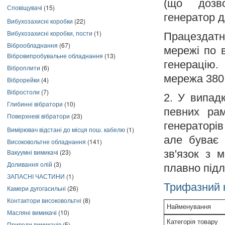
(що дозво
Сповіщувачі
(15)
генератор д
Вибухозахисні коробки
(22)
Вибухозахисні коробки, пости
(1)
Працездатні
Віброобладнання
(67)
мережі по в
Вібровипробувальне обладнання
(13)
генерацію.
Віброплити
(6)
мережа 380
Віброрейки
(4)
Вібростоли
(7)
2. У випад
Глибинні вібратори
(10)
певних рам
Поверхневі вібратори
(23)
генераторів
Вимірювач відстані до місця пош. кабелю
(1)
але буває 
Високовольтне обладнання
(141)
зв'язок з 
Вакуумні вимикачі
(23)
Доливання олій
(3)
плавно під
ЗАПАСНІ ЧАСТИНИ
(1)
Трифазний 
Камери дугогасильні
(26)
Контактори високовольтні
(8)
Найменування
Масляні вимикачі
(10)
Категорія товару
Приводи вимикачів
(5)