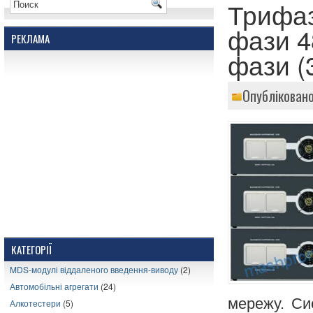
Трифа
фази 4
РЕКЛАМА
фази (
Опублікован
КАТЕГОРІЇ
MDS-модулі віддаленого введення-виводу
(2)
Автомобільні агрегати
(24)
мережу. Си
Алкотестери
(5)