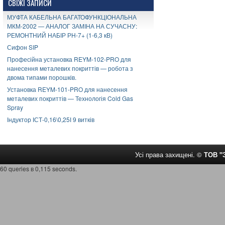
СВІЖІ ЗАПИСИ
МУФТА КАБЕЛЬНА БАГАТОФУНКЦІОНАЛЬНА
МКМ-2002 — АНАЛОГ ЗАМІНА НА СУЧАСНУ:
РЕМОНТНИЙ НАБІР РН-7+ (1-6,3 кВ)
Сифон SIP
Професійна установка REYM-102-PRO для
нанесення металевих покриттів — робота з
двома типами порошків.
Установка REYM-101-PRO для нанесення
металевих покриттів — Технологія Cold Gas
Spray
Індуктор ІСТ-0,16\0,25І 9 витків
Усі права захищені. ©
ТОВ 
60 queries в 0,115 seconds.