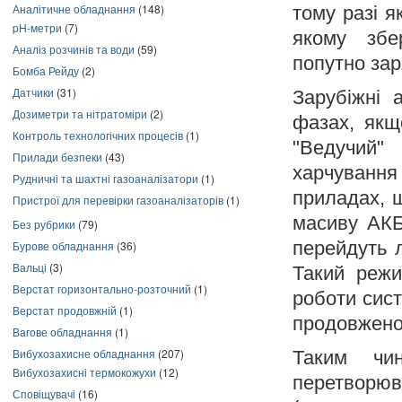
Аналітичне обладнання
(148)
тому разі я
pH-метри
(7)
якому збе
Аналіз розчинів та води
(59)
попутно за
Бомба Рейду
(2)
Датчики
(31)
Зарубіжні 
Дозиметри та нітратоміри
(2)
фазах, якщ
Контроль технологічних процесів
(1)
"Ведучий"
Прилади безпеки
(43)
харчування
Рудничні та шахтні газоаналізатори
(1)
приладах, 
Пристрої для перевірки газоаналізаторів
(1)
масиву АКБ
Без рубрики
(79)
перейдуть 
Бурове обладнання
(36)
Вальці
(3)
Такий режи
Верстат горизонтально-розточний
(1)
роботи сист
Верстат продовжній
(1)
продовжено
Вагове обладнання
(1)
Вибухозахисне обладнання
(207)
Таким чи
Вибухозахисні термокожухи
(12)
перетворюв
Сповіщувачі
(16)