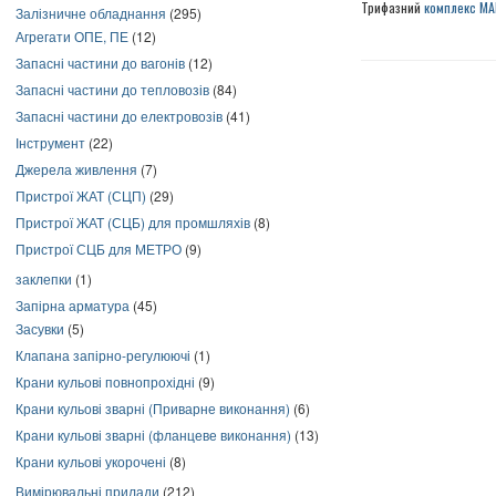
Трифазний
комплекс МАП
Залізничне обладнання
(295)
Агрегати ОПЕ, ПЕ
(12)
Запасні частини до вагонів
(12)
Запасні частини до тепловозів
(84)
Запасні частини до електровозів
(41)
Інструмент
(22)
Джерела живлення
(7)
Пристрої ЖАТ (СЦП)
(29)
Пристрої ЖАТ (СЦБ) для промшляхів
(8)
Пристрої СЦБ для МЕТРО
(9)
заклепки
(1)
Запірна арматура
(45)
Засувки
(5)
Клапана запірно-регулюючі
(1)
Крани кульові повнопрохідні
(9)
Крани кульові зварні (Приварне виконання)
(6)
Крани кульові зварні (фланцеве виконання)
(13)
Крани кульові укорочені
(8)
Вимірювальні прилади
(212)