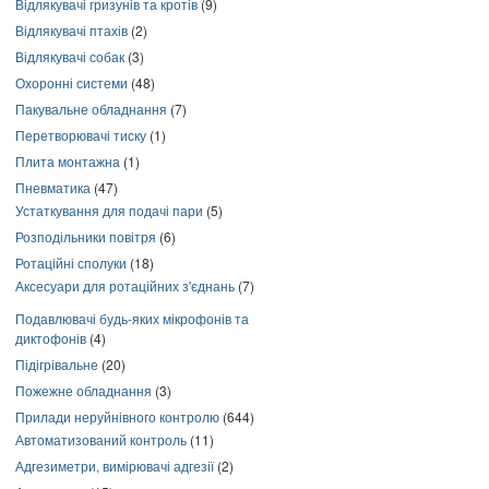
Відлякувачі гризунів та кротів
(9)
Відлякувачі птахів
(2)
Відлякувачі собак
(3)
Охоронні системи
(48)
Пакувальне обладнання
(7)
Перетворювачі тиску
(1)
Плита монтажна
(1)
Пневматика
(47)
Устаткування для подачі пари
(5)
Розподільники повітря
(6)
Ротаційні сполуки
(18)
Аксесуари для ротаційних з'єднань
(7)
Подавлювачі будь-яких мікрофонів та
диктофонів
(4)
Підігрівальне
(20)
Пожежне обладнання
(3)
Прилади неруйнівного контролю
(644)
Автоматизований контроль
(11)
Адгезиметри, вимірювачі адгезії
(2)