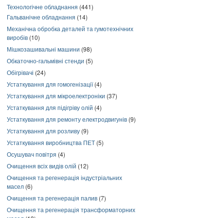
Технологічне обладнання
(441)
Гальванічне обладнання
(14)
Механічна обробка деталей та гумотехнічних
виробів
(10)
Мішкозашивальні машини
(98)
Обкаточно-гальмівні стенди
(5)
Обігрівачі
(24)
Устаткування для гомогенізації
(4)
Устаткування для мікроелектроніки
(37)
Устаткування для підігріву олій
(4)
Устаткування для ремонту електродвигунів
(9)
Устаткування для розливу
(9)
Устаткування виробництва ПЕТ
(5)
Осушувач повітря
(4)
Очищення всіх видів олій
(12)
Очищення та регенерація індустріальних
масел
(6)
Очищення та регенерація палив
(7)
Очищення та регенерація трансформаторних