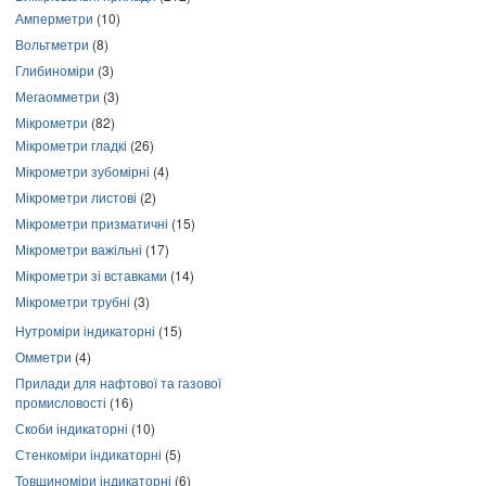
Амперметри
(10)
Вольтметри
(8)
Глибиноміри
(3)
Мегаомметри
(3)
Мікрометри
(82)
Мікрометри гладкі
(26)
Мікрометри зубомірні
(4)
Мікрометри листові
(2)
Мікрометри призматичні
(15)
Мікрометри важільні
(17)
Мікрометри зі вставками
(14)
Мікрометри трубні
(3)
Нутроміри індикаторні
(15)
Омметри
(4)
Прилади для нафтової та газової
промисловості
(16)
Скоби індикаторні
(10)
Стенкоміри індикаторні
(5)
Товщиноміри індикаторні
(6)