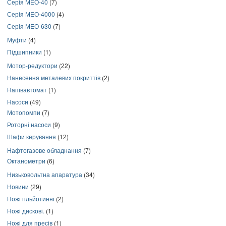
Серія МЕО-40
(7)
Серія МЕО-4000
(4)
Серія МЕО-630
(7)
Муфти
(4)
Підшипники
(1)
Мотор-редуктори
(22)
Нанесення металевих покриттів
(2)
Напівавтомат
(1)
Насоси
(49)
Мотопомпи
(7)
Роторні насоси
(9)
Шафи керування
(12)
Нафтогазове обладнання
(7)
Октанометри
(6)
Низьковольтна апаратура
(34)
Новини
(29)
Ножі гільйотинні
(2)
Ножі дискові.
(1)
Ножі для пресів
(1)