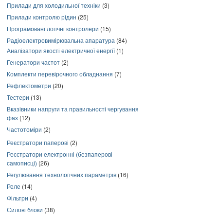
Прилади для холодильної техніки
(3)
Прилади контролю рідин
(25)
Програмовані логічні контролери
(15)
Радіоелектровимірювальна апаратура
(84)
Аналізатори якості електричної енергії
(1)
Генератори частот
(2)
Комплекти перевірочного обладнання
(7)
Рефлектометри
(20)
Тестери
(13)
Вказівники напруги та правильності чергування
фаз
(12)
Частотоміри
(2)
Реєстратори паперові
(2)
Реєстратори електронні (безпаперові
самописці)
(26)
Регулювання технологічних параметрів
(16)
Реле
(14)
Фільтри
(4)
Силові блоки
(38)